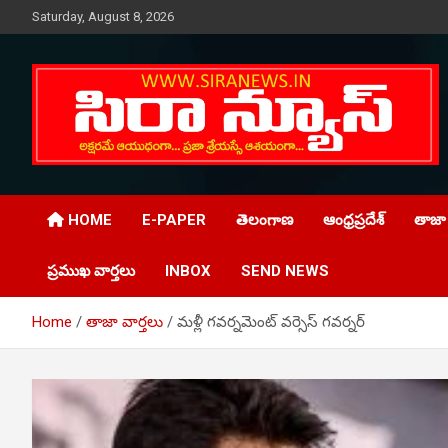
Skip
Saturday, August 8, 2026
to
content
Telugu Online News Daily
SIRA NEWS
HOME
E-PAPER
తెలంగాణ
ఆంధ్రప్రదేశ్
తాజా 
ప్రముఖ వార్తలు
INBOX
SEND NEWS
Home
తాజా వార్తలు
మళ్లీ గవర్నమెంట్ వర్సెస్ గవర్నర్