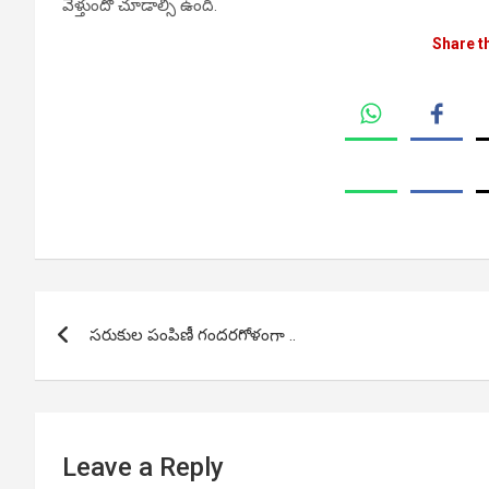
వెళ్తుందో చూడాల్సి ఉంది.
Share t
Post
సరుకుల పంపిణీ గందరగోళంగా ..
navigation
Leave a Reply