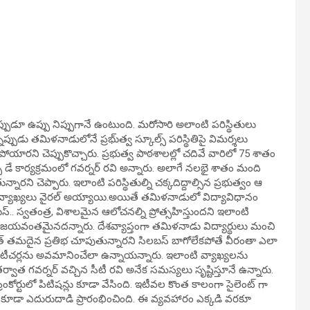
్పుడూ ఉప్పు నిప్పుగానే ఉంటుంది. మరోసారి అలాంటి పరిస్థితులు
నప్పుడు తమిళనాడులోనే ప్రభు్త్వ స్కూల్స్ పరిస్థితిపై విమర్శలు
పోయారని చెప్పుకొచ్చారు. ప్రభుత్వ పాఠశాలల్లో చదివే వారిలో 75 శాతం
 డే కార్యక్రమంలో గవర్నర్ రవి అన్నారు. అలాగే నలభై శాతం మంది
ారని చెప్పారు. ఇలాంటి పరిస్థితుల్ని చక్కదిద్దాల్సిన ప్రభుత్వం ఆ
ిన వ్యాఖ్యలు వైరల్ అయ్యాయి.అయితే తమిళనాడులో విద్యావిధానం
స్.. స్వతంత్ర, విశాలమైన ఆలోచనల్ని ప్రోత్సహిస్తుందని ఇలాంటి
ిజయవంతమైనదన్నారు. దేశవ్యాప్తంగా తమిళనాడు విద్యార్థులు మంచి
 యూత్ తమదైన ప్రతిభ చూపుతున్నారని సిలబస్ బాగోలేకపోతే వీరంతా ఎలా
ు, టీచర్లను అవమానించేలా ఉన్నాయన్నారు. ఇలాంటి వ్యాఖ్యలను
ర్వాత గవర్నర్ వచ్చిన సీటీ రవి అనేక సమస్యలు సృష్టిస్తూనే ఉన్నారు.
రీంకోర్టులో పిటిషన్లు కూడా వేసింది. ఇటీవల కొంత కాలంగా సైలెంట్ గా
 కూడా ఎదురుదాడి ప్రారంభించింది. ఈ వ్యవహారం ఎక్కడి వరకూ