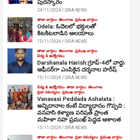
పురస్కారం
24/11/2024
SIRA NEWS
తాజా వార్తలు
తెలంగాణ
ప్రముఖ వార్తలు
Odela: ఓదెల‌లో భక్తులతో
కిటకిటలాడిన ఆల‌యాలు
15/11/2024
SIRA NEWS
తాజా వార్తలు
తెలంగాణ
ప్రముఖ వార్తలు
విద్య & ఉద్యోగము
Darshanala Harish:గ్రూప్-4లో వార్డు
ఆఫీసర్‌గా ఎంపికైన దర్శనాల హరీష్
15/11/2024
SIRA NEWS
విద్య & ఉద్యోగము
తాజా వార్తలు
తెలంగాణ
ప్రజా సమస్యలు
ప్రముఖ వార్తలు
Vanavasi Peddada Ashalata :
అన్నిదానాల కంటే విద్యాధానం గొప్పది :
వనవాసి కళ్యాణ పరిషత్ ప్రాంత
మహిళా సహ ప్రముఖ్ పెద్దడ ఆశాలత
15/11/2024
SIRA NEWS
తాజా వార్తలు
తెలంగాణ
ప్రజా సమస్యలు
ప్రముఖ వార్తలు