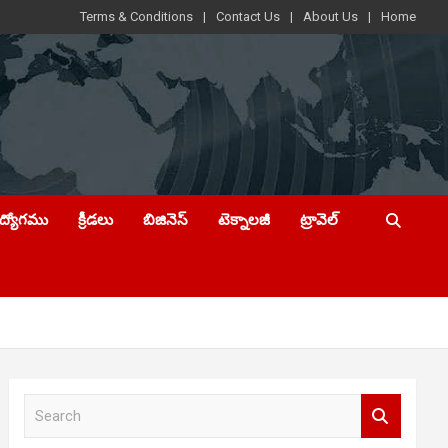
Terms & Conditions
Contact Us
About Us
Home
ఉద్యోగము
క్రీడలు
బిజినెస్
టెక్నాలజీ
ట్రావెల్
S
e
a