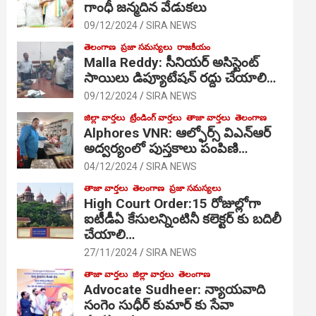
గాంధీ జ‌న్మ‌దిన వేడుక‌లు
09/12/2024
SIRA NEWS
తెలంగాణ
ప్రజా సమస్యలు
రాజకీయం
Malla Reddy: సీనియర్ అసిస్టెంట్
సాయిలు డిప్యూటేషన్ రద్దు చేయాలి…
09/12/2024
SIRA NEWS
జిల్లా వార్తలు
ట్రేండింగ్ వార్తలు
తాజా వార్తలు
తెలంగాణ
Alphores VNR: ఆల్ఫోర్స్ విఎన్ఆర్
అద్వర్యంలో పుస్తకాలు పంపిణి…
04/12/2024
SIRA NEWS
తాజా వార్తలు
తెలంగాణ
ప్రజా సమస్యలు
High Court Order:15 రోజుల్లోగా
ఐటీడీఏ కేసులన్నింటినీ కలెక్టర్ కు బదిలీ
చేయాలి…
27/11/2024
SIRA NEWS
తాజా వార్తలు
జిల్లా వార్తలు
తెలంగాణ
Advocate Sudheer: న్యాయవాది
సంగెం సుధీర్ కుమార్ కు సేవా