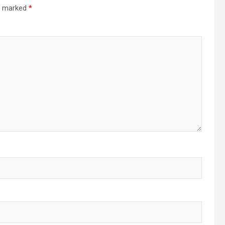
re marked
*