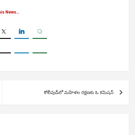
his News…
కోలీవుడ్‌లో మహిళల రక్షణకు ఓ కమిషన్‌