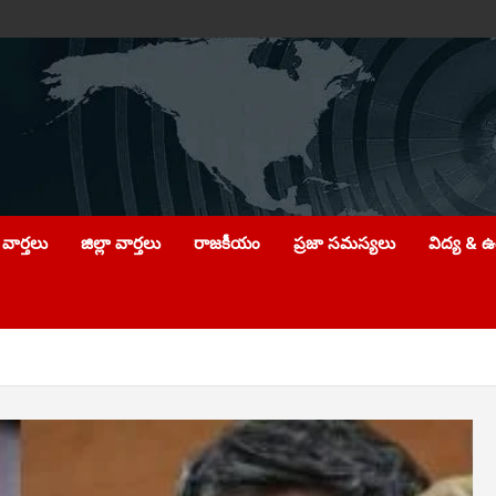
వార్తలు
జిల్లా వార్తలు
రాజకీయం
ప్రజా సమస్యలు
విద్య & 