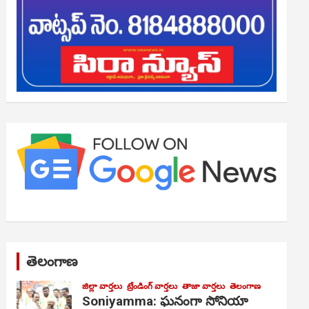
తెలంగాణ
జిల్లా వార్తలు
ట్రేండింగ్ వార్తలు
తాజా వార్తలు
తెలంగాణ
Soniyamma: ఘ‌నంగా సోనియా