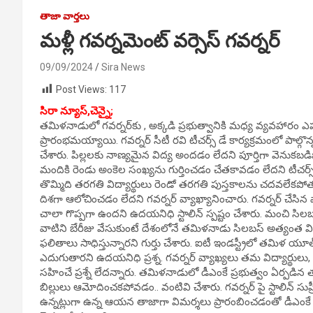
తాజా వార్తలు
మళ్లీ గవర్నమెంట్ వర్సెస్ గవర్నర్
09/09/2024
Sira News
Post Views:
117
సిరా న్యూస్,చెన్నై;
తమిళనాడులో గవర్నర్‌కు , అక్కడి ప్రభుత్వానికి మధ్య వ్యవహారం ఎప
ప్రారంభమయ్యాయి. గవర్నర్ సీటీ రవి టీచర్స్ డే కార్యక్రమంలో పాల్గొన్
చేశారు. పిల్లలకు నాణ్యమైన విద్య అందడం లేదని పూర్తిగా వెనుకబడి
మందికి రెండు అంకెల సంఖ్యను గుర్తించడం చేతకావడం లేదని టీచర్స్
తొమ్మిది తరగతి విద్యార్థులు రెండో తరగతి పుస్తకాలను చదవలేకపోతున్న
దిశగా ఆలోచించడం లేదని గవర్నర్ వ్యాఖ్యానించారు. గవర్నర్ చేస
చాలా గొప్పగా ఉందని ఉదయనిధి స్టాలిన్ స్పష్టం చేశారు. మంచి సిలబ
వాటిని బేరీజు వేసుకుంటే దేశంలోనే తమిళనాడు సిలబస్ అత్యంత వ
ఫలితాలు సాధిస్తున్నారని గుర్తు చేశారు. ఐటీ ఇండస్ట్రీలో తమిళ
ఎదుగుతారని ఉదయనిధి ప్రశ్న. గవర్నర్ వ్యాఖ్యలు తమ విద్యార్థుల
సహించే ప్రశ్నే లేదన్నారు. తమిళనాడులో డీఎంకే ప్రభుత్వం ఏర్పడిన త
బిల్లులు ఆమోదించకపోవడం.. వంటివి చేశారు. గవర్నర్ పై స్టాలిన్ సుప్
ఉన్నట్లుగా ఉన్న ఆయన తాజాగా విమర్శలు ప్రారంబించడంతో డీఎంకే