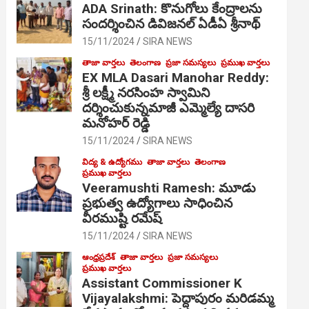
ADA Srinath: కొనుగోలు కేంద్రాల‌ను
సంద‌ర్శించిన డివిజనల్ ఏడీఏ శ్రీనాథ్
15/11/2024
SIRA NEWS
తాజా వార్తలు
తెలంగాణ
ప్రజా సమస్యలు
ప్రముఖ వార్తలు
EX MLA Dasari Manohar Reddy:
శ్రీ లక్ష్మీ నరసింహ స్వామిని
దర్శించుకున్నమాజీ ఎమ్మెల్యే దాసరి
మనోహర్ రెడ్డి
15/11/2024
SIRA NEWS
విద్య & ఉద్యోగము
తాజా వార్తలు
తెలంగాణ
ప్రముఖ వార్తలు
Veeramushti Ramesh: మూడు
ప్రభుత్వ ఉద్యోగాలు సాధించిన
వీరముష్టి రమేష్
15/11/2024
SIRA NEWS
ఆంధ్రప్రదేశ్
తాజా వార్తలు
ప్రజా సమస్యలు
ప్రముఖ వార్తలు
Assistant Commissioner K
Vijayalakshmi: పెద్దాపురం మరిడమ్మ