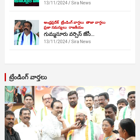
13/11/2024
Sira News
ఆంధ్రప్రదేశ్
ట్రేండింగ్ వార్తలు
తాజా వార్తలు
ప్రజా సమస్యలు
రాజకీయం
గుమ్మనూరు వర్సెస్ జేసీ…
13/11/2024
Sira News
ట్రేండింగ్ వార్తలు