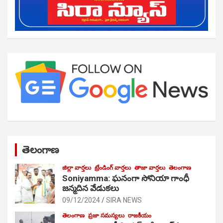
తెలంగాణ
జిల్లా వార్తలు
ట్రేండింగ్ వార్తలు
తాజా వార్తలు
తెలంగాణ
Soniyamma: ఘ‌నంగా సోనియా గాంధీ
జ‌న్మ‌దిన వేడుక‌లు
09/12/2024
SIRA NEWS
తెలంగాణ
ప్రజా సమస్యలు
రాజకీయం