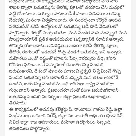
నిర్వహించారు. ఈ కార్యక్రమంలో మహిళా ఉద్యోగులు వారి వారి
శాఖల ద్వారా బతుకమ్మను తీరోక్క పూలతో తయారు చేసి మధ్యలో
పెట్టి కోలాటాలు ఉయ్యాల పాటలు డీజే పాటల నడుమ బతుకమ్మ
వేడుకల్ని ఘనంగా నిర్వహించారు. ఈ సందర్భంగా కలెక్టర్ ఆయన
సతిమణితో కలిసి ఉద్యోగులతో బతుకమ్మ ఆడి పాడి వేడుకలలో
పాల్గొన్నారు. కలెక్టర్ మాట్లాడుతూ.. మన పండగ మన సంస్కృతి మన
సాంప్రదాయానికి ప్రతీక ఆడపడుచుల ఔన్నత్యానికి సూచిక అన్నారు.
తొమ్మిది రోజులపాటు అడబిడ్డలు అందరూ కలిసి తీరొక్క పూలు,
తీరొక్క రంగులతో ఆడుకునే గొప్ప పండగ బతుకమ్మ అని అన్నారు.
మహిళలు ఎంతో ఇష్టంతో పూలను పేర్చి గౌరమ్మను తీర్చి కోరిన
కోరికలు ఫలించాలనే నమ్మకంతో ఈ బతుకమ్మ పండుగ
జరుపుతారని, దేశంలో పూలను పూజించి ప్రకృతి ని ప్రేమించే గొప్ప
పండుగ బతుకమ్మ అని ఇలాంటి సంస్కృతి మన తెలంగాణలోనే
ఉందని, బతుకమ్మ పండుగను అధికారికంగా రాష్ట్ర పండుగగా
గుర్తించారని అన్నారు. ప్రజలందరూ సంతోషంగా జరుపుకోవాలని,
బతుకమ్మ పండుగ సందర్భంగా జిల్లా ప్రజలకు శుభాకాంక్షలు
తెలిపారు.
ఈ కార్యక్రమంలో అదనపు కలెక్టర్లు పి. రాంబాబు, గౌతమ్ రెడ్డి, జిల్లా
సంక్షేమ శాఖ అధికారి నరేష్, జిల్లా పంచాయతీ అధికారి రఘువరన్,
వివిధ జిల్లా శాఖ అధికారులు, మహిళా ఉద్యోగులు, సిబ్బంది,
తదితరులు పాల్గొన్నారు.