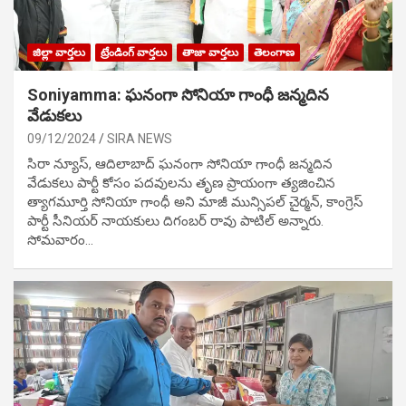
జిల్లా వార్తలు
ట్రేండింగ్ వార్తలు
తాజా వార్తలు
తెలంగాణ
Soniyamma: ఘ‌నంగా సోనియా గాంధీ జ‌న్మ‌దిన
వేడుక‌లు
09/12/2024
SIRA NEWS
సిరా న్యూస్, ఆదిలాబాద్ ఘ‌నంగా సోనియా గాంధీ జ‌న్మ‌దిన
వేడుక‌లు పార్టీ కోసం ప‌ద‌వుల‌ను తృణ ప్రాయంగా త్య‌జించిన
త్యాగమూర్తి సోనియా గాంధీ అని మాజీ మున్సిప‌ల్ చైర్మ‌న్, కాంగ్రెస్
పార్టీ సీనియ‌ర్ నాయ‌కులు దిగంబ‌ర్ రావు పాటిల్ అన్నారు.
సోమవారం…