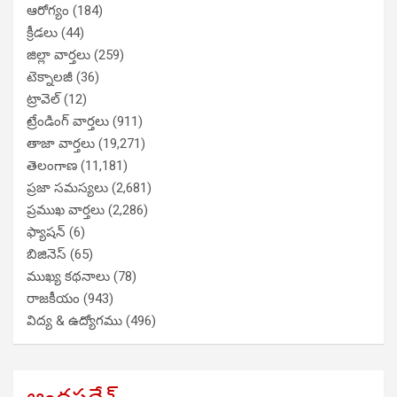
ఆరోగ్యం
(184)
క్రీడలు
(44)
జిల్లా వార్తలు
(259)
టెక్నాలజీ
(36)
ట్రావెల్
(12)
ట్రేండింగ్ వార్తలు
(911)
తాజా వార్తలు
(19,271)
తెలంగాణ
(11,181)
ప్రజా సమస్యలు
(2,681)
ప్రముఖ వార్తలు
(2,286)
ఫ్యాషన్
(6)
బిజినెస్
(65)
ముఖ్య కథనాలు
(78)
రాజకీయం
(943)
విద్య & ఉద్యోగము
(496)