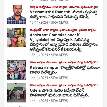
విద్య & ఉద్యోగము
తాజా వార్తలు
తెలంగాణ
ప్రముఖ వార్తలు
Veeramushti Ramesh: మూడు ప్రభుత్వ
ఉద్యోగాలు సాధించిన వీరముష్టి రమేష్
15/11/2024
SIRA NEWS
ఆంధ్రప్రదేశ్
తాజా వార్తలు
ప్రజా సమస్యలు
ప్రముఖ వార్తలు
Assistant Commissioner K
Vijayalakshmi: పెద్దాపురం మరిడమ్మ
దేవస్థానంలో అన్న ప్రసాద వితరణ :దేవస్థానం
అసిస్టెంట్ కమిషనర్ కే విజయలక్ష్మి
15/11/2024
SIRA NEWS
తాజా వార్తలు
తెలంగాణ
ప్రముఖ వార్తలు
విద్య & ఉద్యోగము
Kalvasrirampur: కాల్వశ్రీరాంపూర్లో ఘనంగా
బాలల దినోత్సవం
14/11/2024
SIRA NEWS
తాజా వార్తలు
తెలంగాణ
ప్రముఖ వార్తలు
విద్య & ఉద్యోగము
Odela ZPHS: ఓదెల జ‌డ్పీహెచ్ఎస్
పాఠ‌శాల‌లో ఘనంగా బాలల దినోత్సవం
14/11/2024
SIRA NEWS