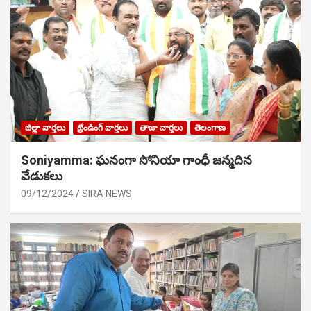
జిల్లా వార్తలు
ట్రేండింగ్ వార్తలు
తాజా వార్తలు
తెలంగాణ
Soniyamma: ఘ‌నంగా సోనియా గాంధీ జ‌న్మ‌దిన
వేడుక‌లు
09/12/2024
SIRA NEWS