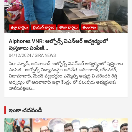
జిల్లా వార్తలు
ట్రేండింగ్ వార్తలు
తాజా వార్తలు
తెలంగాణ
Alphores VNR: ఆల్ఫోర్స్ విఎన్ఆర్ అద్వర్యంలో
పుస్తకాలు పంపిణి…
04/12/2024
SIRA NEWS
సిరా న్యూస్, ఆదిలాబాద్: ఆల్ఫోర్స్ విఎన్ఆర్ అద్వర్యంలో పుస్తకాలు
పంపిణి… ఆల్ఫోర్స్ విద్యాసంస్థల అధినేత ఆదిలాబాద్, కరీంనగర్,
నిజామాబాద్, మెదక్ పట్టభద్రుల ఎమ్మెల్సీ అభ్యర్థి వి నరేందర్ రెడ్డి
అధ్వర్యం లో ఆదిలాబాద్ జిల్లా కేంద్రం లో పలువురు అభ్యర్థులకు
పోటిప‌రీక్ష‌ల‌కు…
ఇంకా చదవండి