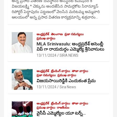
అన్న ప్రసాద వితరణ :దేవస్థానం అసిస్టెంట్ కమిషనర్ కే
విజయలక్ష్మి * చెక్కును అందజేసిన సామర్లకోట సిరాన్యూస్
రిపోర్టర్ పెద్దాపురం పట్టణంలో వెలసిన మరిటమ్మ అమ్మవారి
ఆలయంలో అన్న ప్రసాద వితరణ కార్యక్రమాన్ని శుక్రవారం…
ఆంధ్రప్రదేశ్
తెలంగాణ
ప్రజా సమస్యలు
ప్రముఖ వార్తలు
MLA Srinivasulu: ఆంధ్రప్రదేశ్ అసెంబ్లీ
విప్ గా రాయదుర్గం ఎమ్మెల్యే శ్రీనివాసులు
13/11/2024
SIRA NEWS
ఆంధ్రప్రదేశ్
ట్రేండింగ్ వార్తలు
తాజా వార్తలు
ప్రజా సమస్యలు
ప్రముఖ వార్తలు
విజయసాయిరెడ్డికి ఎందుకంత ప్రేమ
13/11/2024
Sira News
ఆంధ్రప్రదేశ్
ట్రేండింగ్ వార్తలు
తాజా వార్తలు
ప్రముఖ వార్తలు
రాజకీయం
వైసీపీ ఎమ్మెల్యేల యూ టర్న్…