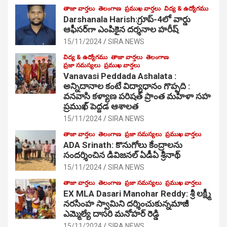
తాజా వార్తలు
తెలంగాణ
ప్రముఖ వార్తలు
విద్య & ఉద్యోగము
Darshanala Harish:గ్రూప్-4లో వార్డు
ఆఫీసర్‌గా ఎంపికైన దర్శనాల హరీష్
15/11/2024
SIRA NEWS
విద్య & ఉద్యోగము
తాజా వార్తలు
తెలంగాణ
ప్రజా సమస్యలు
ప్రముఖ వార్తలు
Vanavasi Peddada Ashalata :
అన్నిదానాల కంటే విద్యాధానం గొప్పది :
వనవాసి కళ్యాణ పరిషత్ ప్రాంత మహిళా సహ
ప్రముఖ్ పెద్దడ ఆశాలత
15/11/2024
SIRA NEWS
తాజా వార్తలు
తెలంగాణ
ప్రజా సమస్యలు
ప్రముఖ వార్తలు
ADA Srinath: కొనుగోలు కేంద్రాల‌ను
సంద‌ర్శించిన డివిజనల్ ఏడీఏ శ్రీనాథ్
15/11/2024
SIRA NEWS
తాజా వార్తలు
తెలంగాణ
ప్రజా సమస్యలు
ప్రముఖ వార్తలు
EX MLA Dasari Manohar Reddy: శ్రీ లక్ష్మీ
నరసింహ స్వామిని దర్శించుకున్నమాజీ
ఎమ్మెల్యే దాసరి మనోహర్ రెడ్డి
15/11/2024
SIRA NEWS