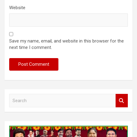
Website
Save my name, email, and website in this browser for the
next time I comment.
S
e
a
r
c
h