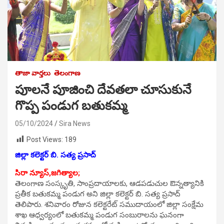
తాజా వార్తలు
తెలంగాణ
పూలనే పూజించి దేవతలా చూసుకునే
గొప్ప పండుగ బతుకమ్మ
05/10/2024
Sira News
Post Views:
189
జిల్లా కలెక్టర్ బి. సత్య ప్రసాద్
సిరా న్యూస్,జగిత్యాల;
తెలంగాణ సంస్కృతి, సాంప్రదాయాలకు, ఆడపడుచుల ఔన్నత్యానికి
ప్రతీక బతుకమ్మ పండుగ అని జిల్లా కలెక్టర్ బి. సత్య ప్రసాద్
తెలిపారు. శనివారం రోజున కలెక్టరేట్ సముదాయంలో జిల్లా సంక్షేమ
శాఖ ఆధ్వర్యంలో బతుకమ్మ పండుగ సంబురాలను ఘనంగా