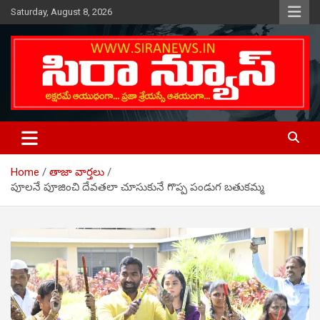
Skip
Saturday, August 8, 2026
to
content
Telugu Online News Daily
SIRA NEWS
Home
తాజా వార్తలు
పూలనే పూజించి దేవతలా చూసుకునే గొప్ప పండుగ బతుకమ్మ