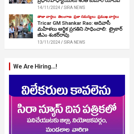
ప్రధానోపాధ్యాయులు శరత్ కుమార్ యాదవ్
14/11/2024
SIRA NEWS
తాజా వార్తలు
తెలంగాణ
ప్రజా సమస్యలు
ప్రముఖ వార్తలు
Tricar GM Shankar Rao: ఆదివాసీ
మహిళలు ఆర్థిక ప్రగతిని సాధించాలి: ట్రైకార్
జీఎం శంకర్‌రావు
13/11/2024
SIRA NEWS
We Are Hiring…!