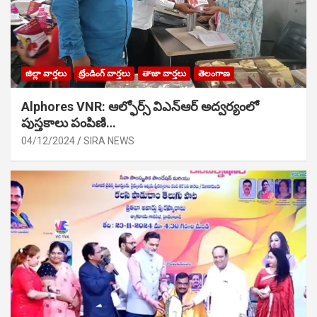
జిల్లా వార్తలు
ట్రేండింగ్ వార్తలు
తాజా వార్తలు
తెలంగాణ
Alphores VNR: ఆల్ఫోర్స్ విఎన్ఆర్ అద్వర్యంలో
పుస్తకాలు పంపిణి…
04/12/2024
SIRA NEWS