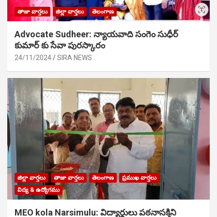
తాజా వార్తలు
జిల్లా వార్తలు
తెలంగాణ
Advocate Sudheer: న్యాయవాది సంగెం సుధీర్
కుమార్ కు సేవా పురస్కారం
24/11/2024
SIRA NEWS
జిల్లా వార్తలు
తాజా వార్తలు
తెలంగాణ
ప్రముఖ వార్తలు
విద్య & ఉద్యోగము
MEO kola Narsimulu: విద్యార్థులు పఠ‌నాసక్తిని