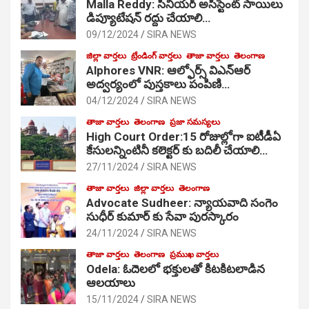
Malla Reddy: సీనియర్ అసిస్టెంట్ సాయిలు
డిప్యూటేషన్ రద్దు చేయాలి…
09/12/2024
SIRA NEWS
జిల్లా వార్తలు
ట్రేండింగ్ వార్తలు
తాజా వార్తలు
తెలంగాణ
Alphores VNR: ఆల్ఫోర్స్ విఎన్ఆర్
అద్వర్యంలో పుస్తకాలు పంపిణి…
04/12/2024
SIRA NEWS
తాజా వార్తలు
తెలంగాణ
ప్రజా సమస్యలు
High Court Order:15 రోజుల్లోగా ఐటీడీఏ
కేసులన్నింటినీ కలెక్టర్ కు బదిలీ చేయాలి…
27/11/2024
SIRA NEWS
తాజా వార్తలు
జిల్లా వార్తలు
తెలంగాణ
Advocate Sudheer: న్యాయవాది సంగెం
సుధీర్ కుమార్ కు సేవా పురస్కారం
24/11/2024
SIRA NEWS
తాజా వార్తలు
తెలంగాణ
ప్రముఖ వార్తలు
Odela: ఓదెల‌లో భక్తులతో కిటకిటలాడిన
ఆల‌యాలు
15/11/2024
SIRA NEWS