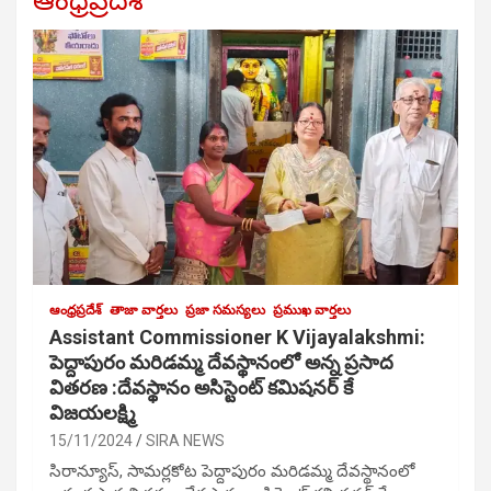
ఆంధ్రప్రదేశ్
ఆంధ్రప్రదేశ్
తాజా వార్తలు
ప్రజా సమస్యలు
ప్రముఖ వార్తలు
Assistant Commissioner K Vijayalakshmi:
పెద్దాపురం మరిడమ్మ దేవస్థానంలో అన్న ప్రసాద
వితరణ :దేవస్థానం అసిస్టెంట్ కమిషనర్ కే
విజయలక్ష్మి
15/11/2024
SIRA NEWS
సిరాన్యూస్, సామర్లకోట పెద్దాపురం మరిడమ్మ దేవస్థానంలో