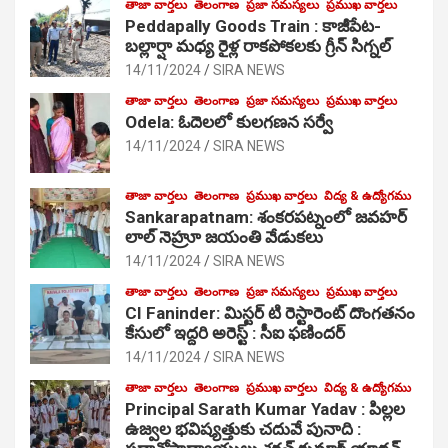
తాజా వార్తలు
తెలంగాణ
ప్రజా సమస్యలు
ప్రముఖ వార్తలు
Peddapally Goods Train : కాజీపేట-
బల్లార్షా మధ్య రైళ్ల రాకపోకలకు గ్రీన్ సిగ్నల్
14/11/2024
SIRA NEWS
తాజా వార్తలు
తెలంగాణ
ప్రజా సమస్యలు
ప్రముఖ వార్తలు
Odela: ఓదెలలో కులగణన సర్వే
14/11/2024
SIRA NEWS
తాజా వార్తలు
తెలంగాణ
ప్రముఖ వార్తలు
విద్య & ఉద్యోగము
Sankarapatnam: శంకరపట్నంలో జవహర్
లాల్ నెహ్రూ జయంతి వేడుకలు
14/11/2024
SIRA NEWS
తాజా వార్తలు
తెలంగాణ
ప్రజా సమస్యలు
ప్రముఖ వార్తలు
CI Faninder: మిస్టర్ టి రెస్టారెంట్ దొంగతనం
కేసులో ఇద్దరి అరెస్ట్ : సీఐ ఫణిందర్
14/11/2024
SIRA NEWS
తాజా వార్తలు
తెలంగాణ
ప్రముఖ వార్తలు
విద్య & ఉద్యోగము
Principal Sarath Kumar Yadav : పిల్లల
ఉజ్వల భవిష్యత్తుకు చదువే పునాది :