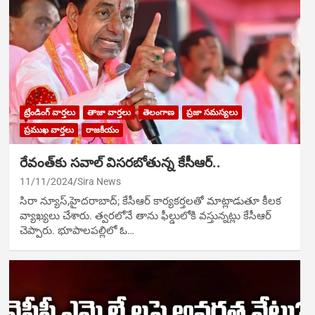
ట్రేండింగ్ వార్తలు
తాజా వార్తలు
తెలంగాణ
ప్రజా సమస్యలు
ప్రముఖ వార్తలు
రాజకీయం
రేవంత్‌కు సవాల్ విసరబోతున్న కేసీఆర్..
11/11/2024
Sira News
సిరా న్యూస్,హైదరాబాద్; కేసీఆర్ కార్యకర్తలతో మాట్లాడుతూ కీలక
వ్యాఖ్యలు చేశారు. త్వరలోనే తాను ఫీల్డులోకి వస్తున్నట్లు కేసీఆర్
చెప్పారు. భూపాలపల్లిలో ఓ…