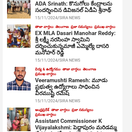
ADA Srinath: కొనుగోలు కేంద్రాల‌ను
సంద‌ర్శించిన డివిజనల్ ఏడీఏ శ్రీనాథ్
15/11/2024
SIRA NEWS
తాజా వార్తలు
తెలంగాణ
ప్రజా సమస్యలు
ప్రముఖ వార్తలు
EX MLA Dasari Manohar Reddy:
శ్రీ లక్ష్మీ నరసింహ స్వామిని
దర్శించుకున్నమాజీ ఎమ్మెల్యే దాసరి
మనోహర్ రెడ్డి
15/11/2024
SIRA NEWS
విద్య & ఉద్యోగము
తాజా వార్తలు
తెలంగాణ
ప్రముఖ వార్తలు
Veeramushti Ramesh: మూడు
ప్రభుత్వ ఉద్యోగాలు సాధించిన
వీరముష్టి రమేష్
15/11/2024
SIRA NEWS
ఆంధ్రప్రదేశ్
తాజా వార్తలు
ప్రజా సమస్యలు
ప్రముఖ వార్తలు
Assistant Commissioner K
Vijayalakshmi: పెద్దాపురం మరిడమ్మ