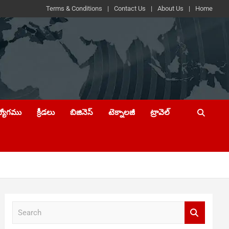
Terms & Conditions
Contact Us
About Us
Home
ద్యోగము
క్రీడలు
బిజినెస్
టెక్నాలజీ
ట్రావెల్
S
e
a