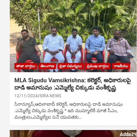
తాజా వార్తలు
తెలంగాణ
ప్రజా సమస్యలు
ప్రముఖ వార్తలు
రాజకీయం
MLA Sigudu Vamsikrishna: కలెక్టర్, అధికారులపై
దాడి అమానుషం :ఎమ్మెల్యే చిక్కుడు వంశీకృష్ణ
12/11/2024
SIRA NEWS
సిరాన్యూస్,ఆదిలాబాద్‌ కలెక్టర్, అధికారులపై దాడి అమానుషం
:ఎమ్మెల్యే చిక్కుడు వంశీకృష్ణ * ఇది ముమ్మాటికీ మాజీ సీఎం,
మంత్రులు,ఎమ్మెల్యేల పనే యువతకు…