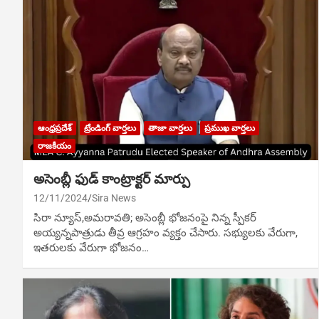
ఆంధ్రప్రదేశ్
ట్రేండింగ్ వార్తలు
తాజా వార్తలు
ప్రముఖ వార్తలు
రాజకీయం
అసెంబ్లీ ఫుడ్ కాంట్రాక్టర్ మార్పు
12/11/2024
Sira News
సిరా న్యూస్,అమరావతి; అసెంబ్లీ భోజనంపై నిన్న స్పీకర్
అయ్యన్నపాత్రుడు తీవ్ర ఆగ్రహం వ్యక్తం చేసారు. సభ్యులకు వేరుగా,
ఇతరులకు వేరుగా భోజనం…