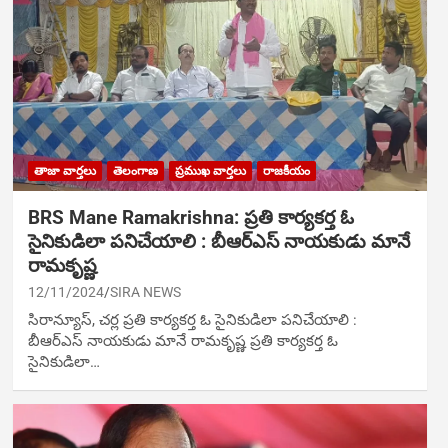
తాజా వార్తలు
తెలంగాణ
ప్రముఖ వార్తలు
రాజకీయం
BRS Mane Ramakrishna: ప్రతి కార్యకర్త ఓ
సైనికుడిలా పనిచేయాలి : బీఆర్ఎస్ నాయ‌కుడు మానే
రామకృష్ణ
12/11/2024
SIRA NEWS
సిరాన్యూస్, చర్ల ప్రతి కార్యకర్త ఓ సైనికుడిలా పనిచేయాలి :
బీఆర్ఎస్ నాయ‌కుడు మానే రామకృష్ణ ప్రతి కార్యకర్త ఓ
సైనికుడిలా…