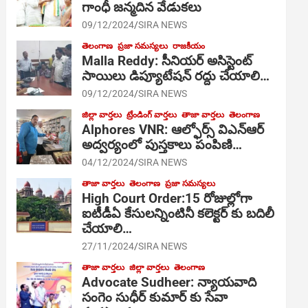
గాంధీ జ‌న్మ‌దిన వేడుక‌లు
09/12/2024
SIRA NEWS
తెలంగాణ
ప్రజా సమస్యలు
రాజకీయం
Malla Reddy: సీనియర్ అసిస్టెంట్
సాయిలు డిప్యూటేషన్ రద్దు చేయాలి…
09/12/2024
SIRA NEWS
జిల్లా వార్తలు
ట్రేండింగ్ వార్తలు
తాజా వార్తలు
తెలంగాణ
Alphores VNR: ఆల్ఫోర్స్ విఎన్ఆర్
అద్వర్యంలో పుస్తకాలు పంపిణి…
04/12/2024
SIRA NEWS
తాజా వార్తలు
తెలంగాణ
ప్రజా సమస్యలు
High Court Order:15 రోజుల్లోగా
ఐటీడీఏ కేసులన్నింటినీ కలెక్టర్ కు బదిలీ
చేయాలి…
27/11/2024
SIRA NEWS
తాజా వార్తలు
జిల్లా వార్తలు
తెలంగాణ
Advocate Sudheer: న్యాయవాది
సంగెం సుధీర్ కుమార్ కు సేవా