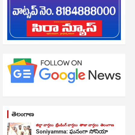
తెలంగాణ
జిల్లా వార్తలు
ట్రేండింగ్ వార్తలు
తాజా వార్తలు
తెలంగాణ
Soniyamma: ఘ‌నంగా సోనియా