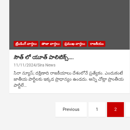
ట్రేండింగ్ వార్తలు
తాజా వార్తలు
ప్రముఖ వార్తలు
రాజకీయం
సౌత్ లో యూత్ పాలిటిక్స్….
11/11/2024
Sira News
సిరా న్యూస్; దక్షిణాది రాజకీయాలు దేశంలోనే ప్రత్యేకం. ఎందుకంటే
జాతీయ పార్టీలకు ఇక్కడ ప్రాధాన్యం ఉండదు. అన్ని చోట్లా ప్రాంతీయ
పార్టీలే…
Posts
Previous
1
2
navigation