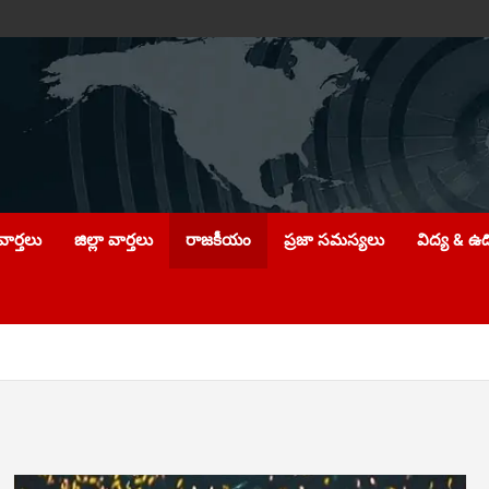
ార్తలు
జిల్లా వార్తలు
రాజకీయం
ప్రజా సమస్యలు
విద్య & ఉ