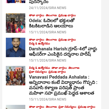
పురస్కారం
24/11/2024
SIRA NEWS
తాజా వార్తలు
తెలంగాణ
ప్రముఖ వార్తలు
Odela: ఓదెల‌లో భక్తులతో
కిటకిటలాడిన ఆల‌యాలు
15/11/2024
SIRA NEWS
తాజా వార్తలు
తెలంగాణ
ప్రముఖ వార్తలు
విద్య & ఉద్యోగము
Darshanala Harish:గ్రూప్-4లో వార్డు
ఆఫీసర్‌గా ఎంపికైన దర్శనాల హరీష్
15/11/2024
SIRA NEWS
విద్య & ఉద్యోగము
తాజా వార్తలు
తెలంగాణ
ప్రజా సమస్యలు
ప్రముఖ వార్తలు
Vanavasi Peddada Ashalata :
అన్నిదానాల కంటే విద్యాధానం గొప్పది :
వనవాసి కళ్యాణ పరిషత్ ప్రాంత
మహిళా సహ ప్రముఖ్ పెద్దడ ఆశాలత
15/11/2024
SIRA NEWS
తాజా వార్తలు
తెలంగాణ
ప్రజా సమస్యలు
ప్రముఖ వార్తలు