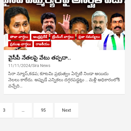
తాజా వార్తలు
ఆంధ్రప్రదేశ్
ట్రేండింగ్ వార్తలు
ప్రజా సమస్యలు
ప్రముఖ వార్తలు
రాజకీయం
వైసీపీ నేతలపై వేటు తప్పదా..
11/11/2024
Sira News
సిరా న్యూస్,కడప; కూటమి ప్రభుత్వం ఏర్పటి నిండా అయిదు
నెలలు కాలేదు. అప్పుడే ఎన్నికలు దగ్గరపడ్డట్లు .. మళ్లీ అధికారంలోకి
వచ్చేది…
3
…
95
Next