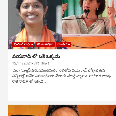
ట్రేండింగ్ వార్తలు
తాజా వార్తలు
రాజకీయం
వయనాడ్ లో ఒకే ఒక్కడు
12/11/2024
Sira News
సిరా న్యూస్,తిరువనంతపురం; రళలోని వయనాడ్ లోక్సభ ఉప
ఎన్నికల్లో అనేక పరిణామాలు వెలుగు చూస్తున్నాయి. రాహుల్ గాంధీ
రాజీనామా తో ఇక్కడ…