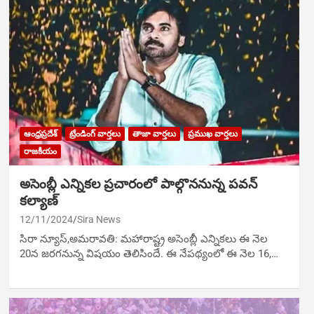
ఆంధ్రప్రదేశ్
ట్రేండింగ్ వార్తలు
తాజా వార్తలు
ప్రముఖ వార్తలు
రాజకీయం
అసెంబ్లీ ఎన్నికల ప్రచారంలో పాల్గొననున్న పవన్
కల్యాణ్
12/11/2024
Sira News
సిరా న్యూస్,అమరావతి: మహారాష్ట్ర అసెంబ్లీ ఎన్నికలు ఈ నెల
20న జరగనున్న విషయం తెలిసిందే. ఈ నేపథ్యంలో ఈ నెల 16,…