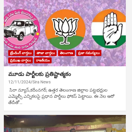
ట్రేండింగ్ వార్తలు
తాజా వార్తలు
తెలంగాణ
ప్రజా సమస్యలు
ప్రముఖ వార్తలు
రాజకీయం
మూడు పార్టీలకు ప్రతిష్టాత్మకం
12/11/2024
Sira News
సిరా న్యూస్,కరీంనగర్; ఉత్తర తెలంగాణ జిల్లాల పట్టభధ్రుల
ఎమ్మెల్సీ ఎన్నికలపై ప్రధాన‌ పార్టీలు ఫోకస్ పెట్టాయి. ఈ నెల ఆరో
తేదీతో…