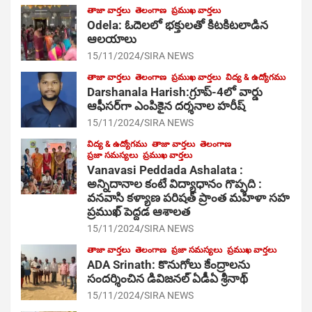
తాజా వార్తలు
తెలంగాణ
ప్రముఖ వార్తలు
Odela: ఓదెల‌లో భక్తులతో కిటకిటలాడిన
ఆల‌యాలు
15/11/2024
SIRA NEWS
తాజా వార్తలు
తెలంగాణ
ప్రముఖ వార్తలు
విద్య & ఉద్యోగము
Darshanala Harish:గ్రూప్-4లో వార్డు
ఆఫీసర్‌గా ఎంపికైన దర్శనాల హరీష్
15/11/2024
SIRA NEWS
విద్య & ఉద్యోగము
తాజా వార్తలు
తెలంగాణ
ప్రజా సమస్యలు
ప్రముఖ వార్తలు
Vanavasi Peddada Ashalata :
అన్నిదానాల కంటే విద్యాధానం గొప్పది :
వనవాసి కళ్యాణ పరిషత్ ప్రాంత మహిళా సహ
ప్రముఖ్ పెద్దడ ఆశాలత
15/11/2024
SIRA NEWS
తాజా వార్తలు
తెలంగాణ
ప్రజా సమస్యలు
ప్రముఖ వార్తలు
ADA Srinath: కొనుగోలు కేంద్రాల‌ను
సంద‌ర్శించిన డివిజనల్ ఏడీఏ శ్రీనాథ్
15/11/2024
SIRA NEWS