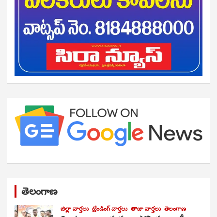
తెలంగాణ
జిల్లా వార్తలు
ట్రేండింగ్ వార్తలు
తాజా వార్తలు
తెలంగాణ