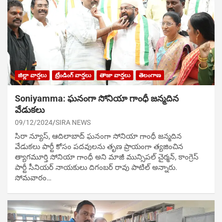
జిల్లా వార్తలు
ట్రేండింగ్ వార్తలు
తాజా వార్తలు
తెలంగాణ
Soniyamma: ఘ‌నంగా సోనియా గాంధీ జ‌న్మ‌దిన
వేడుక‌లు
09/12/2024
SIRA NEWS
సిరా న్యూస్, ఆదిలాబాద్ ఘ‌నంగా సోనియా గాంధీ జ‌న్మ‌దిన
వేడుక‌లు పార్టీ కోసం ప‌ద‌వుల‌ను తృణ ప్రాయంగా త్య‌జించిన
త్యాగమూర్తి సోనియా గాంధీ అని మాజీ మున్సిప‌ల్ చైర్మ‌న్, కాంగ్రెస్
పార్టీ సీనియ‌ర్ నాయ‌కులు దిగంబ‌ర్ రావు పాటిల్ అన్నారు.
సోమవారం…