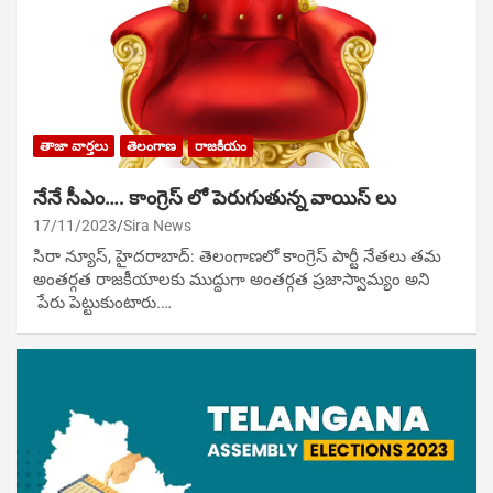
తాజా వార్తలు
తెలంగాణ
రాజకీయం
నేనే సీఎం…. కాంగ్రెస్ లో పెరుగుతున్న వాయిస్ లు
17/11/2023
Sira News
సిరా న్యూస్, హైదరాబాద్: తెలంగాణలో కాంగ్రెస్ పార్టీ నేతలు తమ
అంతర్గత రాజకీయాలకు ముద్దుగా అంతర్గత ప్రజాస్వామ్యం అని
పేరు పెట్టుకుంటారు.…