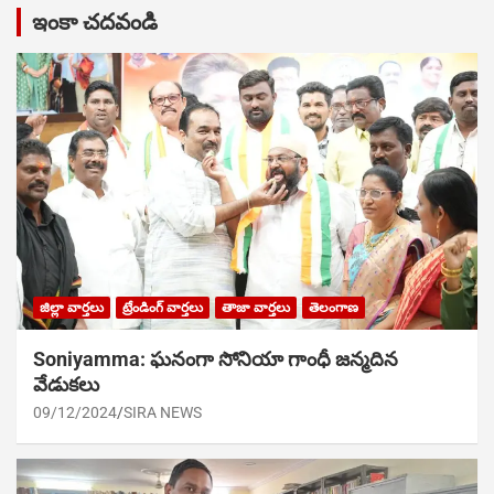
ఇంకా చదవండి
జిల్లా వార్తలు
ట్రేండింగ్ వార్తలు
తాజా వార్తలు
తెలంగాణ
Soniyamma: ఘ‌నంగా సోనియా గాంధీ జ‌న్మ‌దిన
వేడుక‌లు
09/12/2024
SIRA NEWS