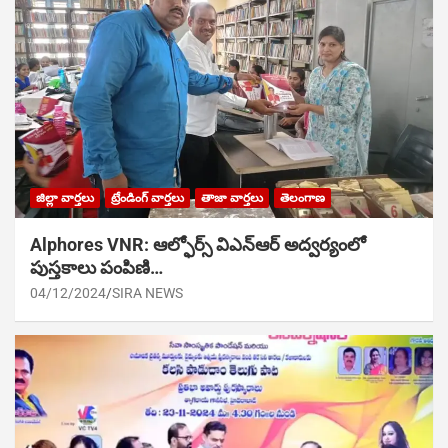
జిల్లా వార్తలు
ట్రేండింగ్ వార్తలు
తాజా వార్తలు
తెలంగాణ
Alphores VNR: ఆల్ఫోర్స్ విఎన్ఆర్ అద్వర్యంలో
పుస్తకాలు పంపిణి…
04/12/2024
SIRA NEWS