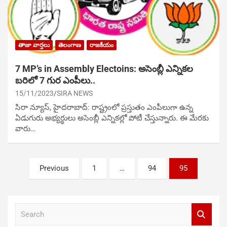
తాజా వార్తలు
తెలంగాణ
రాజకీయం
7 MP’s in Assembly Electoins: అసెంబ్లీ ఎన్నికల
బరిలో 7 గుర ఎంపీలు..
15/11/2023
SIRA NEWS
సిరా న్యూస్, హైదరాబాద్‌: రాష్ట్రంలో ప్రస్తుతం ఎంపీలుగా ఉన్న
ఏడుగురు అభ్యర్థులు అసెంబ్లీ ఎన్నికల్లో పోటీ చేస్తున్నారు. ఈ మేరకు
వారు…
Posts
Previous
1
…
94
95
navigation
S
e