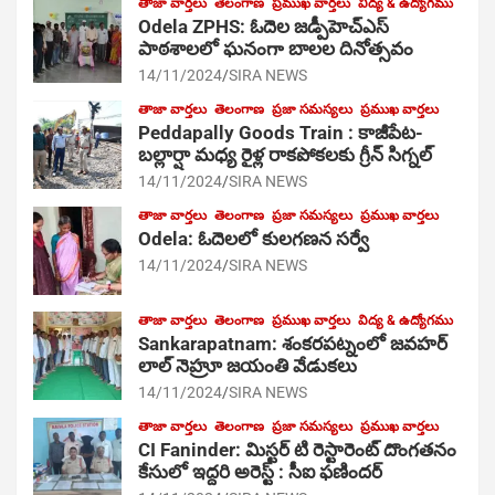
తాజా వార్తలు
తెలంగాణ
ప్రముఖ వార్తలు
విద్య & ఉద్యోగము
Odela ZPHS: ఓదెల జ‌డ్పీహెచ్ఎస్
పాఠ‌శాల‌లో ఘనంగా బాలల దినోత్సవం
14/11/2024
SIRA NEWS
తాజా వార్తలు
తెలంగాణ
ప్రజా సమస్యలు
ప్రముఖ వార్తలు
Peddapally Goods Train : కాజీపేట-
బల్లార్షా మధ్య రైళ్ల రాకపోకలకు గ్రీన్ సిగ్నల్
14/11/2024
SIRA NEWS
తాజా వార్తలు
తెలంగాణ
ప్రజా సమస్యలు
ప్రముఖ వార్తలు
Odela: ఓదెలలో కులగణన సర్వే
14/11/2024
SIRA NEWS
తాజా వార్తలు
తెలంగాణ
ప్రముఖ వార్తలు
విద్య & ఉద్యోగము
Sankarapatnam: శంకరపట్నంలో జవహర్
లాల్ నెహ్రూ జయంతి వేడుకలు
14/11/2024
SIRA NEWS
తాజా వార్తలు
తెలంగాణ
ప్రజా సమస్యలు
ప్రముఖ వార్తలు
CI Faninder: మిస్టర్ టి రెస్టారెంట్ దొంగతనం
కేసులో ఇద్దరి అరెస్ట్ : సీఐ ఫణిందర్