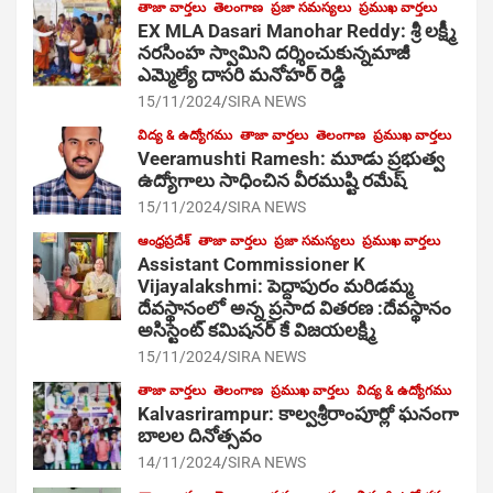
తాజా వార్తలు
తెలంగాణ
ప్రజా సమస్యలు
ప్రముఖ వార్తలు
EX MLA Dasari Manohar Reddy: శ్రీ లక్ష్మీ
నరసింహ స్వామిని దర్శించుకున్నమాజీ
ఎమ్మెల్యే దాసరి మనోహర్ రెడ్డి
15/11/2024
SIRA NEWS
విద్య & ఉద్యోగము
తాజా వార్తలు
తెలంగాణ
ప్రముఖ వార్తలు
Veeramushti Ramesh: మూడు ప్రభుత్వ
ఉద్యోగాలు సాధించిన వీరముష్టి రమేష్
15/11/2024
SIRA NEWS
ఆంధ్రప్రదేశ్
తాజా వార్తలు
ప్రజా సమస్యలు
ప్రముఖ వార్తలు
Assistant Commissioner K
Vijayalakshmi: పెద్దాపురం మరిడమ్మ
దేవస్థానంలో అన్న ప్రసాద వితరణ :దేవస్థానం
అసిస్టెంట్ కమిషనర్ కే విజయలక్ష్మి
15/11/2024
SIRA NEWS
తాజా వార్తలు
తెలంగాణ
ప్రముఖ వార్తలు
విద్య & ఉద్యోగము
Kalvasrirampur: కాల్వశ్రీరాంపూర్లో ఘనంగా
బాలల దినోత్సవం
14/11/2024
SIRA NEWS