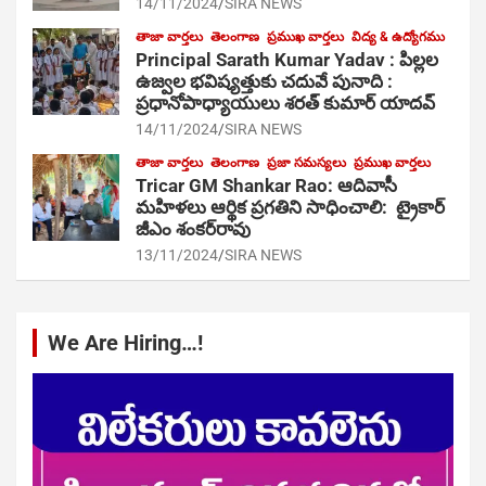
14/11/2024
SIRA NEWS
తాజా వార్తలు
తెలంగాణ
ప్రముఖ వార్తలు
విద్య & ఉద్యోగము
Principal Sarath Kumar Yadav : పిల్లల
ఉజ్వల భవిష్యత్తుకు చదువే పునాది :
ప్రధానోపాధ్యాయులు శరత్ కుమార్ యాదవ్
14/11/2024
SIRA NEWS
తాజా వార్తలు
తెలంగాణ
ప్రజా సమస్యలు
ప్రముఖ వార్తలు
Tricar GM Shankar Rao: ఆదివాసీ
మహిళలు ఆర్థిక ప్రగతిని సాధించాలి: ట్రైకార్
జీఎం శంకర్‌రావు
13/11/2024
SIRA NEWS
We Are Hiring…!