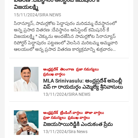
విజయలక్ష్మి
15/11/2024
SIRA NEWS
సిరాన్యూస్, సామర్లకోట పెద్దాపురం మరిడమ్మ దేవస్థానంలో
అన్న ప్రసాద వితరణ :దేవస్థానం అసిస్టెంట్ కమిషనర్ కే
విజయలక్ష్మి * చెక్కును అందజేసిన సామర్లకోట సిరాన్యూస్
రిపోర్టర్ పెద్దాపురం పట్టణంలో వెలసిన మరిటమ్మ అమ్మవారి
ఆలయంలో అన్న ప్రసాద వితరణ కార్యక్రమాన్ని శుక్రవారం…
ఆంధ్రప్రదేశ్
తెలంగాణ
ప్రజా సమస్యలు
ప్రముఖ వార్తలు
MLA Srinivasulu: ఆంధ్రప్రదేశ్ అసెంబ్లీ
విప్ గా రాయదుర్గం ఎమ్మెల్యే శ్రీనివాసులు
13/11/2024
SIRA NEWS
ఆంధ్రప్రదేశ్
ట్రేండింగ్ వార్తలు
తాజా వార్తలు
ప్రజా సమస్యలు
ప్రముఖ వార్తలు
విజయసాయిరెడ్డికి ఎందుకంత ప్రేమ
13/11/2024
Sira News