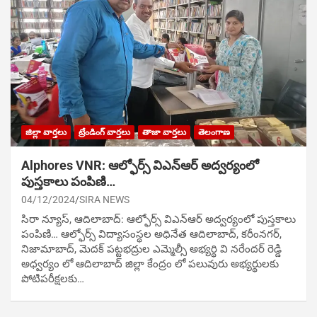
జిల్లా వార్తలు
ట్రేండింగ్ వార్తలు
తాజా వార్తలు
తెలంగాణ
Alphores VNR: ఆల్ఫోర్స్ విఎన్ఆర్ అద్వర్యంలో
పుస్తకాలు పంపిణి…
04/12/2024
SIRA NEWS
సిరా న్యూస్, ఆదిలాబాద్: ఆల్ఫోర్స్ విఎన్ఆర్ అద్వర్యంలో పుస్తకాలు
పంపిణి… ఆల్ఫోర్స్ విద్యాసంస్థల అధినేత ఆదిలాబాద్, కరీంనగర్,
నిజామాబాద్, మెదక్ పట్టభద్రుల ఎమ్మెల్సీ అభ్యర్థి వి నరేందర్ రెడ్డి
అధ్వర్యం లో ఆదిలాబాద్ జిల్లా కేంద్రం లో పలువురు అభ్యర్థులకు
పోటిప‌రీక్ష‌ల‌కు…