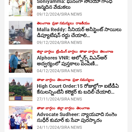
Soniyamma: ఘ‌నంగా సోనియా గాంధీ
జ‌న్మ‌దిన వేడుక‌లు
09/12/2024
SIRA NEWS
తెలంగాణ
ప్రజా సమస్యలు
రాజకీయం
Malla Reddy: సీనియర్ అసిస్టెంట్ సాయిలు
డిప్యూటేషన్ రద్దు చేయాలి…
09/12/2024
SIRA NEWS
జిల్లా వార్తలు
ట్రేండింగ్ వార్తలు
తాజా వార్తలు
తెలంగాణ
Alphores VNR: ఆల్ఫోర్స్ విఎన్ఆర్
అద్వర్యంలో పుస్తకాలు పంపిణి…
04/12/2024
SIRA NEWS
తాజా వార్తలు
తెలంగాణ
ప్రజా సమస్యలు
High Court Order:15 రోజుల్లోగా ఐటీడీఏ
కేసులన్నింటినీ కలెక్టర్ కు బదిలీ చేయాలి…
27/11/2024
SIRA NEWS
తాజా వార్తలు
జిల్లా వార్తలు
తెలంగాణ
Advocate Sudheer: న్యాయవాది సంగెం
సుధీర్ కుమార్ కు సేవా పురస్కారం
24/11/2024
SIRA NEWS