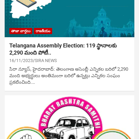
తాజా వార్తలు
రాజకీయం
Telangana Assembly Election: 119 స్థానాలకు
2,290 మంది పోటీ..
16/11/2023
SIRA NEWS
సిరా న్యూస్, హైదరాబాద్‌: తెలంగాణ అసెంబ్లీ ఎన్నికల బరిలో 2,290
మంది అభ్యర్థులు అంతిమంగా బరిలో ఉన్నట్లు ఎన్నికల సంఘం
ప్రకటించింది.…