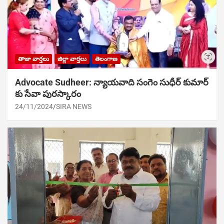
తాజా వార్తలు
జిల్లా వార్తలు
తెలంగాణ
Advocate Sudheer: న్యాయవాది సంగెం సుధీర్ కుమార్
కు సేవా పురస్కారం
24/11/2024
SIRA NEWS