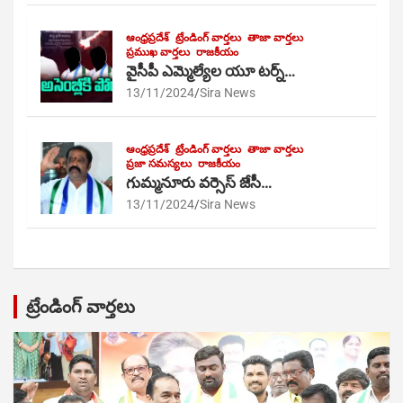
ఆంధ్రప్రదేశ్
ట్రేండింగ్ వార్తలు
తాజా వార్తలు
ప్రముఖ వార్తలు
రాజకీయం
వైసీపీ ఎమ్మెల్యేల యూ టర్న్…
13/11/2024
Sira News
ఆంధ్రప్రదేశ్
ట్రేండింగ్ వార్తలు
తాజా వార్తలు
ప్రజా సమస్యలు
రాజకీయం
గుమ్మనూరు వర్సెస్ జేసీ…
13/11/2024
Sira News
ట్రేండింగ్ వార్తలు