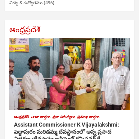
విద్య & ఉద్యోగము
(496)
ఆంధ్రప్రదేశ్
ఆంధ్రప్రదేశ్
తాజా వార్తలు
ప్రజా సమస్యలు
ప్రముఖ వార్తలు
Assistant Commissioner K Vijayalakshmi:
పెద్దాపురం మరిడమ్మ దేవస్థానంలో అన్న ప్రసాద
వితరణ :దేవస్థానం అసిస్టెంట్ కమిషనర్ కే