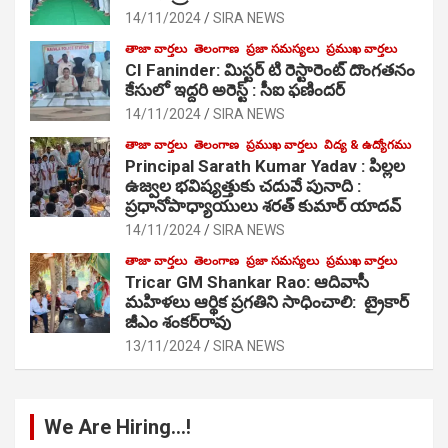
14/11/2024
SIRA NEWS
తాజా వార్తలు
తెలంగాణ
ప్రజా సమస్యలు
ప్రముఖ వార్తలు
CI Faninder: మిస్టర్ టి రెస్టారెంట్ దొంగతనం
కేసులో ఇద్దరి అరెస్ట్ : సీఐ ఫణిందర్
14/11/2024
SIRA NEWS
తాజా వార్తలు
తెలంగాణ
ప్రముఖ వార్తలు
విద్య & ఉద్యోగము
Principal Sarath Kumar Yadav : పిల్లల
ఉజ్వల భవిష్యత్తుకు చదువే పునాది :
ప్రధానోపాధ్యాయులు శరత్ కుమార్ యాదవ్
14/11/2024
SIRA NEWS
తాజా వార్తలు
తెలంగాణ
ప్రజా సమస్యలు
ప్రముఖ వార్తలు
Tricar GM Shankar Rao: ఆదివాసీ
మహిళలు ఆర్థిక ప్రగతిని సాధించాలి: ట్రైకార్
జీఎం శంకర్‌రావు
13/11/2024
SIRA NEWS
We Are Hiring…!