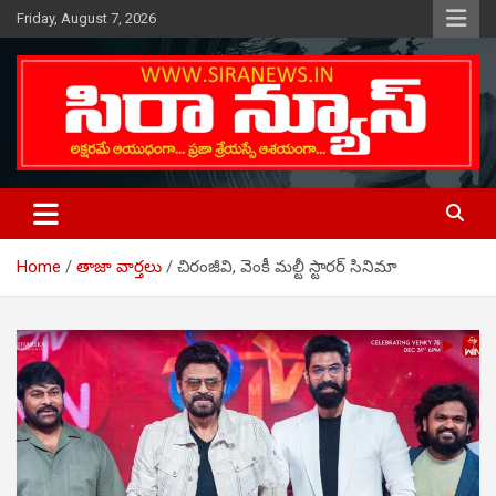
Skip
Friday, August 7, 2026
to
content
Telugu Online News Daily
SIRA NEWS
Home
తాజా వార్తలు
చిరంజీవి, వెంకీ మల్టీ స్టారర్ సినిమా