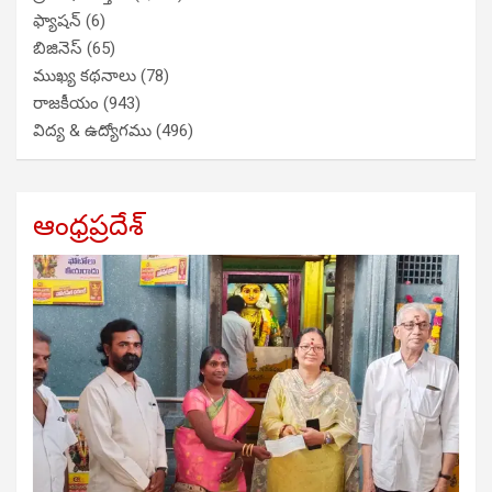
ఫ్యాషన్
(6)
బిజినెస్
(65)
ముఖ్య కథనాలు
(78)
రాజకీయం
(943)
విద్య & ఉద్యోగము
(496)
ఆంధ్రప్రదేశ్