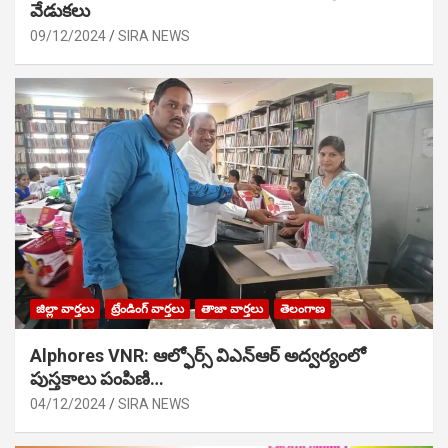
వేడుక‌లు
09/12/2024
SIRA NEWS
జిల్లా వార్తలు
ట్రేండింగ్ వార్తలు
తాజా వార్తలు
తెలంగాణ
Alphores VNR: ఆల్ఫోర్స్ విఎన్ఆర్ అద్వర్యంలో
పుస్తకాలు పంపిణి…
04/12/2024
SIRA NEWS