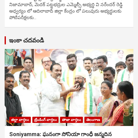
నిజామాబాద్, మెదక్ పట్టభద్రుల ఎమ్మెల్సీ అభ్యర్థి వి నరేందర్ రెడ్డి
అధ్వర్యం లో ఆదిలాబాద్ జిల్లా కేంద్రం లో పలువురు అభ్యర్థులకు
పోటిప‌రీక్ష‌ల‌కు…
ఇంకా చదవండి
జిల్లా వార్తలు
ట్రేండింగ్ వార్తలు
తాజా వార్తలు
తెలంగాణ
Soniyamma: ఘ‌నంగా సోనియా గాంధీ జ‌న్మ‌దిన