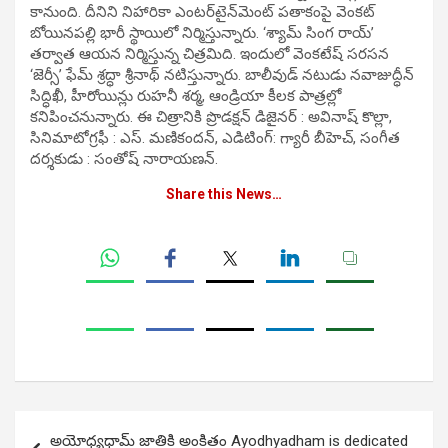
కానుంది. దీనిని నిహారికా ఎంటర్‌టైన్‌మెంట్ పతాకంపై వెంకట్
బోయినపల్లి భారీ స్థాయిలో నిర్మిస్తున్నారు. ‘శ్యామ్ సింగ రాయ్’
తర్వాత ఆయన నిర్మిస్తున్న చిత్రమిది. ఇందులో వెంకటేష్ సరసన
‘జెర్సీ’ ఫేమ్ శ్రద్ధా శ్రీనాథ్ నటిస్తున్నారు. బాలీవుడ్ నటుడు నవాజుద్ధీన్
సిద్ధిఖీ, హీరోయిన్లు రుహనీ శర్మ, ఆండ్రియా కీలక పాత్రల్లో
కనిపించనున్నారు. ఈ చిత్రానికి ప్రొడక్షన్ డిజైనర్ : అవినాష్ కొల్లా,
సినిమాటోగ్రఫీ : ఎస్. మణికందన్, ఎడిటింగ్: గ్యారీ బీహెచ్, సంగీత
దర్శకుడు : సంతోష్ నారాయణన్.
Share this News…
Post
అయోధ్యధామ్ జాతికి అంకితం Ayodhyadham is dedicated