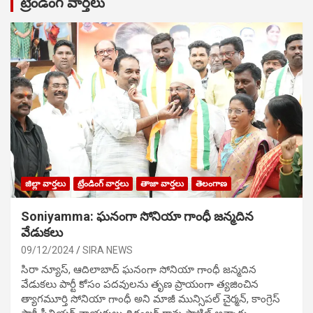
ట్రేండింగ్ వార్తలు
జిల్లా వార్తలు
ట్రేండింగ్ వార్తలు
తాజా వార్తలు
తెలంగాణ
Soniyamma: ఘ‌నంగా సోనియా గాంధీ జ‌న్మ‌దిన
వేడుక‌లు
09/12/2024
SIRA NEWS
సిరా న్యూస్, ఆదిలాబాద్ ఘ‌నంగా సోనియా గాంధీ జ‌న్మ‌దిన
వేడుక‌లు పార్టీ కోసం ప‌ద‌వుల‌ను తృణ ప్రాయంగా త్య‌జించిన
త్యాగమూర్తి సోనియా గాంధీ అని మాజీ మున్సిప‌ల్ చైర్మ‌న్, కాంగ్రెస్