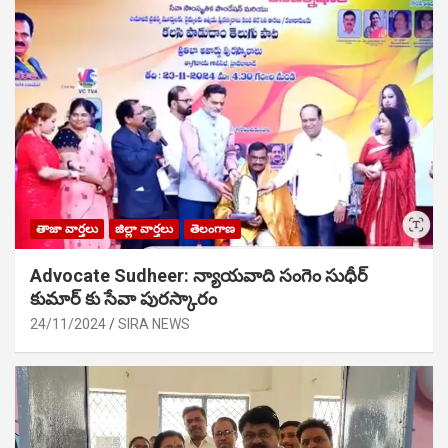
తాజా వార్తలు
జిల్లా వార్తలు
తెలంగాణ
Advocate Sudheer: న్యాయవాది సంగెం సుధీర్
కుమార్ కు సేవా పురస్కారం
24/11/2024
SIRA NEWS