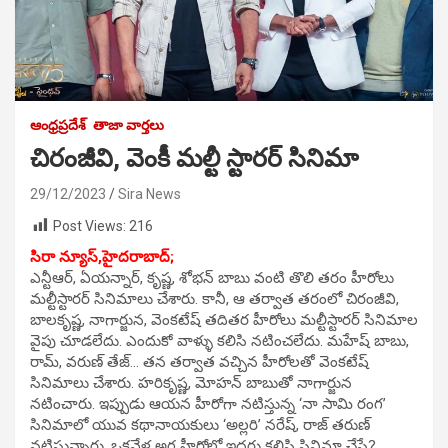
ఆంధ్రప్రదేశ్
తాజా వార్తలు
చిరంజీవి, వెంకీ మల్టీ స్టారర్ సినిమా
29/12/2023
Sira News
Post Views:
216
సిరా న్యూస్,హైదరాబాద్;
ఎన్టీఆర్, ఏయన్నార్, కృష్ణ, శోభన్ బాబు వంటి తొలి తరం హీరోలు
మల్టీస్టారర్ సినిమాలు చేశారు. కానీ, ఆ తర్వాత తరంలో చిరంజీవి,
బాలకృష్ణ, నాగార్జున, వెంకటేష్ తదితర హీరోలు మల్టీస్టారర్ సినిమాల
వైపు చూడలేదు. ఎందుకో వాళ్ళు కలిసి నటించలేదు. మహేష్ బాబు,
రామ్, వరుణ్ తేజ్… తన తర్వాత వచ్చిన హీరోలతో వెంకటేష్
సినిమాలు చేశారు. హరికృష్ణ, మోహన్ బాబుతో నాగార్జున
నటించారు. ఇప్పుడు ఆయన హీరోగా నటిస్తున్న ‘నా సామి రంగ’
సినిమాలో యువ కథానాయకులు ‘అల్లరి’ నరేష్, రాజ్ తరుణ్
నటిస్తున్నారు. ఒకవేళ అగ్ర హీరోల్లో ఇద్దరు కలిసి సినిమా చేస్తే?