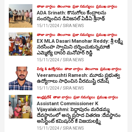
తాజా వార్తలు
తెలంగాణ
ప్రజా సమస్యలు
ప్రముఖ వార్తలు
ADA Srinath: కొనుగోలు కేంద్రాల‌ను
సంద‌ర్శించిన డివిజనల్ ఏడీఏ శ్రీనాథ్
15/11/2024
SIRA NEWS
తాజా వార్తలు
తెలంగాణ
ప్రజా సమస్యలు
ప్రముఖ వార్తలు
EX MLA Dasari Manohar Reddy: శ్రీ లక్ష్మీ
నరసింహ స్వామిని దర్శించుకున్నమాజీ
ఎమ్మెల్యే దాసరి మనోహర్ రెడ్డి
15/11/2024
SIRA NEWS
విద్య & ఉద్యోగము
తాజా వార్తలు
తెలంగాణ
ప్రముఖ వార్తలు
Veeramushti Ramesh: మూడు ప్రభుత్వ
ఉద్యోగాలు సాధించిన వీరముష్టి రమేష్
15/11/2024
SIRA NEWS
ఆంధ్రప్రదేశ్
తాజా వార్తలు
ప్రజా సమస్యలు
ప్రముఖ వార్తలు
Assistant Commissioner K
Vijayalakshmi: పెద్దాపురం మరిడమ్మ
దేవస్థానంలో అన్న ప్రసాద వితరణ :దేవస్థానం
అసిస్టెంట్ కమిషనర్ కే విజయలక్ష్మి
15/11/2024
SIRA NEWS