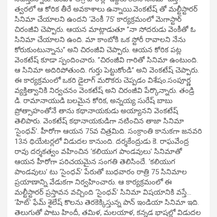
త్వరలో ఆ కోరిక తీరే అవకాశాలు ఉన్నాయి.వెంకటేష్ తో మల్టీస్టారర్
సినిమా చేయాలని ఉందని ‘వెంకీ 75’ కార్యక్రమంలో మెగాస్టార్
చిరంజీవి చెప్పారు. ఆయన మాట్లాడుతూ ”నా సోదరుడు వెంకీతో ఓ
సినిమా చేయాలని ఉంది. మా కాంబోకి ఒక స్టోరీ రావాలని నేను
కోరుకుంటున్నాను” అని చిరంజీవి చెప్పారు. ఆయన కోరిక పట్ల
వెంకటేష్ కూడా స్పందించారు. ”చిరంజీవి గారితో సినిమా ఉంటుంది.
ఆ సినిమా అదిరిపోతుంది. గుర్తు పెట్టుకోండి” అని వెంకటేష్ చెప్పారు.
ఈ కార్యక్రమంలో ఒకరి డైలాగ్ మరొకరు చెప్పడం విశేషం.సంపూర్ణ
వ్యక్తిత్వానికి నిర్వచనం వెంకటేష్ అని చిరంజీవి పేర్కొన్నారు. తండ్రి
డి. రామానాయుడి బలమైన కోరిక, అన్నయ్య సురేష్ బాబు
ప్రోత్సాహంతోనే తాను కథానాయకుడు అయ్యానని వెంకటేష్
తెలిపారు. వెంకటేష్ కథానాయకుడిగా నటించిన తాజా సినిమా
‘సైంధవ్’. హీరోగా ఆయన 75వ చిత్రమిది. సంక్రాంతి కానుకగా జనవరి
13న థియేటర్లలో విడుదల కానుంది. దర్శకేంద్రుడు కె. రాఘవేంద్ర
రావు దర్శకత్వం వహించిన ‘కలియుగ పాండవులు’ సినిమాతో
ఆయన హీరోగా పరిచయమైన సంగతి తెలిసిందే. ‘కలియుగ
పాండవులు’ టు ‘సైంధవ్’ పేరుతో బుధవారం రాత్రి 75 సినిమాల
ప్రయాణాన్ని వేడుకగా నిర్వహించారు. ఆ కార్యక్రమంలో ఈ
మల్టీస్టారర్ ప్రస్తావన వచ్చింది ‘సైంధవ్’ సినిమా విషయానికి వస్తే…
‘హిట్’ ఫేమ్ శైలేష్ కొలను తెరకెక్కిస్తున్న పాన్ ఇండియా సినిమా ఇది.
తెలుగుతో పాటు హిందీ, తమిళ, మలయాళ, కన్నడ భాషల్లో విడుదల