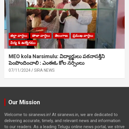
జిల్లా వార్తలు
తాజా వార్తలు
తెలంగాణ
ప్రముఖ వార్తలు
విద్య & ఉద్యోగము
MEO kola Narsimulu: విద్యార్థులు పఠ‌నాసక్తిని
పెంపొందించాలి : ఎంఈఓ కోల నర్సింలు
07/11/2024
SIRA NEWS
Our Mission
Welcome to siranews.in! At siranews.in, we are dedicated to
delivering accurate, timely, and relevant news and information
to our readers. As a leading Telugu online news portal, we strive