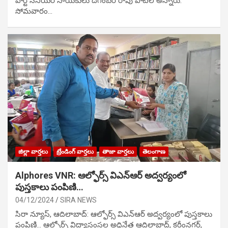
పార్టీ సీనియ‌ర్ నాయ‌కులు దిగంబ‌ర్ రావు పాటిల్ అన్నారు.
సోమవారం…
జిల్లా వార్తలు
ట్రేండింగ్ వార్తలు
తాజా వార్తలు
తెలంగాణ
Alphores VNR: ఆల్ఫోర్స్ విఎన్ఆర్ అద్వర్యంలో
పుస్తకాలు పంపిణి…
04/12/2024
SIRA NEWS
సిరా న్యూస్, ఆదిలాబాద్: ఆల్ఫోర్స్ విఎన్ఆర్ అద్వర్యంలో పుస్తకాలు
పంపిణి… ఆల్ఫోర్స్ విద్యాసంస్థల అధినేత ఆదిలాబాద్, కరీంనగర్,