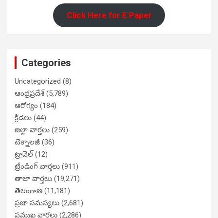
Click Here for E Paper
Categories
Uncategorized
(8)
ఆంధ్రప్రదేశ్
(5,789)
ఆరోగ్యం
(184)
క్రీడలు
(44)
జిల్లా వార్తలు
(259)
టెక్నాలజీ
(36)
ట్రావెల్
(12)
ట్రేండింగ్ వార్తలు
(911)
తాజా వార్తలు
(19,271)
తెలంగాణ
(11,181)
ప్రజా సమస్యలు
(2,681)
ప్రముఖ వార్తలు
(2,286)