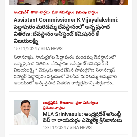
ఆంధ్రప్రదేశ్
తాజా వార్తలు
ప్రజా సమస్యలు
ప్రముఖ వార్తలు
Assistant Commissioner K Vijayalakshmi:
పెద్దాపురం మరిడమ్మ దేవస్థానంలో అన్న ప్రసాద
వితరణ :దేవస్థానం అసిస్టెంట్ కమిషనర్ కే
విజయలక్ష్మి
15/11/2024
SIRA NEWS
సిరాన్యూస్, సామర్లకోట పెద్దాపురం మరిడమ్మ దేవస్థానంలో
అన్న ప్రసాద వితరణ :దేవస్థానం అసిస్టెంట్ కమిషనర్ కే
విజయలక్ష్మి * చెక్కును అందజేసిన సామర్లకోట సిరాన్యూస్
రిపోర్టర్ పెద్దాపురం పట్టణంలో వెలసిన మరిటమ్మ అమ్మవారి
ఆలయంలో అన్న ప్రసాద వితరణ కార్యక్రమాన్ని శుక్రవారం…
ఆంధ్రప్రదేశ్
తెలంగాణ
ప్రజా సమస్యలు
ప్రముఖ వార్తలు
MLA Srinivasulu: ఆంధ్రప్రదేశ్ అసెంబ్లీ
విప్ గా రాయదుర్గం ఎమ్మెల్యే శ్రీనివాసులు
13/11/2024
SIRA NEWS