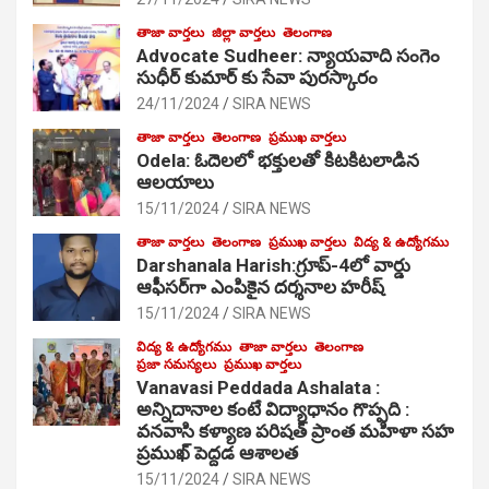
తాజా వార్తలు
జిల్లా వార్తలు
తెలంగాణ
Advocate Sudheer: న్యాయవాది సంగెం
సుధీర్ కుమార్ కు సేవా పురస్కారం
24/11/2024
SIRA NEWS
తాజా వార్తలు
తెలంగాణ
ప్రముఖ వార్తలు
Odela: ఓదెల‌లో భక్తులతో కిటకిటలాడిన
ఆల‌యాలు
15/11/2024
SIRA NEWS
తాజా వార్తలు
తెలంగాణ
ప్రముఖ వార్తలు
విద్య & ఉద్యోగము
Darshanala Harish:గ్రూప్-4లో వార్డు
ఆఫీసర్‌గా ఎంపికైన దర్శనాల హరీష్
15/11/2024
SIRA NEWS
విద్య & ఉద్యోగము
తాజా వార్తలు
తెలంగాణ
ప్రజా సమస్యలు
ప్రముఖ వార్తలు
Vanavasi Peddada Ashalata :
అన్నిదానాల కంటే విద్యాధానం గొప్పది :
వనవాసి కళ్యాణ పరిషత్ ప్రాంత మహిళా సహ
ప్రముఖ్ పెద్దడ ఆశాలత
15/11/2024
SIRA NEWS