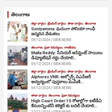
తెలంగాణ
జిల్లా వార్తలు
ట్రేండింగ్ వార్తలు
తాజా వార్తలు
తెలంగాణ
Soniyamma: ఘ‌నంగా సోనియా గాంధీ
జ‌న్మ‌దిన వేడుక‌లు
09/12/2024
SIRA NEWS
తెలంగాణ
ప్రజా సమస్యలు
రాజకీయం
Malla Reddy: సీనియర్ అసిస్టెంట్ సాయిలు
డిప్యూటేషన్ రద్దు చేయాలి…
09/12/2024
SIRA NEWS
జిల్లా వార్తలు
ట్రేండింగ్ వార్తలు
తాజా వార్తలు
తెలంగాణ
Alphores VNR: ఆల్ఫోర్స్ విఎన్ఆర్
అద్వర్యంలో పుస్తకాలు పంపిణి…
04/12/2024
SIRA NEWS
తాజా వార్తలు
తెలంగాణ
ప్రజా సమస్యలు
High Court Order:15 రోజుల్లోగా ఐటీడీఏ
కేసులన్నింటినీ కలెక్టర్ కు బదిలీ చేయాలి…
27/11/2024
SIRA NEWS