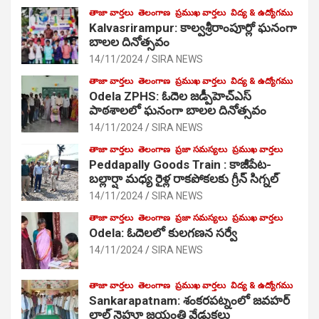
తాజా వార్తలు
తెలంగాణ
ప్రముఖ వార్తలు
విద్య & ఉద్యోగము
Kalvasrirampur: కాల్వశ్రీరాంపూర్లో ఘనంగా
బాలల దినోత్సవం
14/11/2024
SIRA NEWS
తాజా వార్తలు
తెలంగాణ
ప్రముఖ వార్తలు
విద్య & ఉద్యోగము
Odela ZPHS: ఓదెల జ‌డ్పీహెచ్ఎస్
పాఠ‌శాల‌లో ఘనంగా బాలల దినోత్సవం
14/11/2024
SIRA NEWS
తాజా వార్తలు
తెలంగాణ
ప్రజా సమస్యలు
ప్రముఖ వార్తలు
Peddapally Goods Train : కాజీపేట-
బల్లార్షా మధ్య రైళ్ల రాకపోకలకు గ్రీన్ సిగ్నల్
14/11/2024
SIRA NEWS
తాజా వార్తలు
తెలంగాణ
ప్రజా సమస్యలు
ప్రముఖ వార్తలు
Odela: ఓదెలలో కులగణన సర్వే
14/11/2024
SIRA NEWS
తాజా వార్తలు
తెలంగాణ
ప్రముఖ వార్తలు
విద్య & ఉద్యోగము
Sankarapatnam: శంకరపట్నంలో జవహర్
లాల్ నెహ్రూ జయంతి వేడుకలు