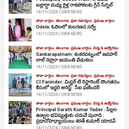
బల్లార్షా మధ్య రైళ్ల రాకపోకలకు గ్రీన్ సిగ్నల్
14/11/2024
SIRA NEWS
తాజా వార్తలు
తెలంగాణ
ప్రజా సమస్యలు
ప్రముఖ వార్తలు
Odela: ఓదెలలో కులగణన సర్వే
14/11/2024
SIRA NEWS
తాజా వార్తలు
తెలంగాణ
ప్రముఖ వార్తలు
విద్య & ఉద్యోగము
Sankarapatnam: శంకరపట్నంలో జవహర్
లాల్ నెహ్రూ జయంతి వేడుకలు
14/11/2024
SIRA NEWS
తాజా వార్తలు
తెలంగాణ
ప్రజా సమస్యలు
ప్రముఖ వార్తలు
CI Faninder: మిస్టర్ టి రెస్టారెంట్ దొంగతనం
కేసులో ఇద్దరి అరెస్ట్ : సీఐ ఫణిందర్
14/11/2024
SIRA NEWS
తాజా వార్తలు
తెలంగాణ
ప్రముఖ వార్తలు
విద్య & ఉద్యోగము
Principal Sarath Kumar Yadav : పిల్లల
ఉజ్వల భవిష్యత్తుకు చదువే పునాది :
ప్రధానోపాధ్యాయులు శరత్ కుమార్ యాదవ్
14/11/2024
SIRA NEWS