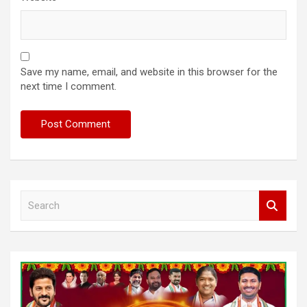
Save my name, email, and website in this browser for the
next time I comment.
S
e
a
r
c
h