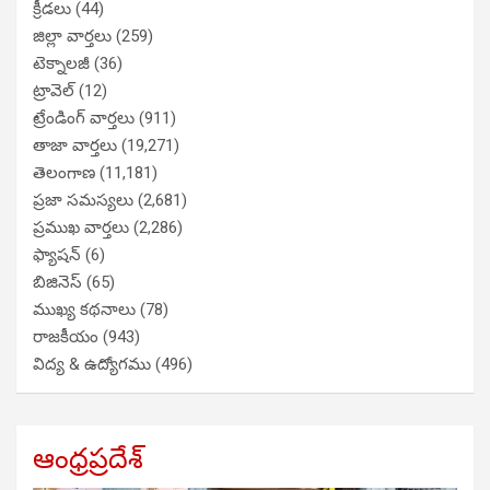
క్రీడలు
(44)
జిల్లా వార్తలు
(259)
టెక్నాలజీ
(36)
ట్రావెల్
(12)
ట్రేండింగ్ వార్తలు
(911)
తాజా వార్తలు
(19,271)
తెలంగాణ
(11,181)
ప్రజా సమస్యలు
(2,681)
ప్రముఖ వార్తలు
(2,286)
ఫ్యాషన్
(6)
బిజినెస్
(65)
ముఖ్య కథనాలు
(78)
రాజకీయం
(943)
విద్య & ఉద్యోగము
(496)
ఆంధ్రప్రదేశ్