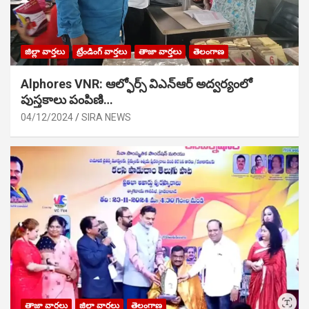
జిల్లా వార్తలు
ట్రేండింగ్ వార్తలు
తాజా వార్తలు
తెలంగాణ
Alphores VNR: ఆల్ఫోర్స్ విఎన్ఆర్ అద్వర్యంలో
పుస్తకాలు పంపిణి…
04/12/2024
SIRA NEWS
తాజా వార్తలు
జిల్లా వార్తలు
తెలంగాణ