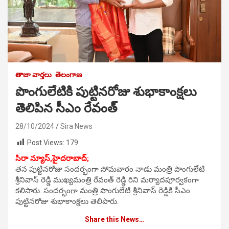
తాజా వార్తలు
తెలంగాణ
పొంగులేటికి పుట్టినరోజు శుభాకాంక్షలు
తెలిపిన సీఎం రేవంత్
28/10/2024
Sira News
Post Views:
179
సిరా న్యూస్,హైదరాబాద్;
తన పుట్టినరోజు సందర్భంగా సోమవారం నాడు మంత్రి పొంగులేటి
శ్రీనివాస్ రెడ్డి ముఖ్యమంత్రి రేవంత్ రెడ్డి రిని మర్యాదపూర్వకంగా
కలిసారు. సందర్భంగా మంత్రి పొంగులేటి శ్రీనివాస్ రెడ్డికి సీఎం
పుట్టినరోజు శుభాకాంక్షలు తెలిపారు.
Share this News…