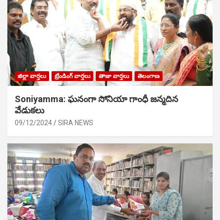
జిల్లా వార్తలు
ట్రేండింగ్ వార్తలు
తాజా వార్తలు
తెలంగాణ
Soniyamma: ఘ‌నంగా సోనియా గాంధీ జ‌న్మ‌దిన
వేడుక‌లు
09/12/2024
SIRA NEWS