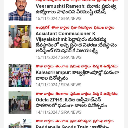
Veeramushti Ramesh: మూడు ప్రభుత్వ
ఉద్యోగాలు సాధించిన వీరముష్టి రమేష్
15/11/2024
SIRA NEWS
ఆంధ్రప్రదేశ్
తాజా వార్తలు
ప్రజా సమస్యలు
ప్రముఖ వార్తలు
Assistant Commissioner K
Vijayalakshmi: పెద్దాపురం మరిడమ్మ
దేవస్థానంలో అన్న ప్రసాద వితరణ :దేవస్థానం
అసిస్టెంట్ కమిషనర్ కే విజయలక్ష్మి
15/11/2024
SIRA NEWS
తాజా వార్తలు
తెలంగాణ
ప్రముఖ వార్తలు
విద్య & ఉద్యోగము
Kalvasrirampur: కాల్వశ్రీరాంపూర్లో ఘనంగా
బాలల దినోత్సవం
14/11/2024
SIRA NEWS
తాజా వార్తలు
తెలంగాణ
ప్రముఖ వార్తలు
విద్య & ఉద్యోగము
Odela ZPHS: ఓదెల జ‌డ్పీహెచ్ఎస్
పాఠ‌శాల‌లో ఘనంగా బాలల దినోత్సవం
14/11/2024
SIRA NEWS
తాజా వార్తలు
తెలంగాణ
ప్రజా సమస్యలు
ప్రముఖ వార్తలు
Peddapally Goods Train : కాజీపేట-