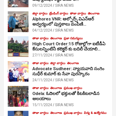
09/12/2024
SIRA NEWS
జిల్లా వార్తలు
ట్రేండింగ్ వార్తలు
తాజా వార్తలు
తెలంగాణ
Alphores VNR: ఆల్ఫోర్స్ విఎన్ఆర్
అద్వర్యంలో పుస్తకాలు పంపిణి…
04/12/2024
SIRA NEWS
తాజా వార్తలు
తెలంగాణ
ప్రజా సమస్యలు
High Court Order:15 రోజుల్లోగా ఐటీడీఏ
కేసులన్నింటినీ కలెక్టర్ కు బదిలీ చేయాలి…
27/11/2024
SIRA NEWS
తాజా వార్తలు
జిల్లా వార్తలు
తెలంగాణ
Advocate Sudheer: న్యాయవాది సంగెం
సుధీర్ కుమార్ కు సేవా పురస్కారం
24/11/2024
SIRA NEWS
తాజా వార్తలు
తెలంగాణ
ప్రముఖ వార్తలు
Odela: ఓదెల‌లో భక్తులతో కిటకిటలాడిన
ఆల‌యాలు
15/11/2024
SIRA NEWS
తాజా వార్తలు
తెలంగాణ
ప్రముఖ వార్తలు
విద్య & ఉద్యోగము