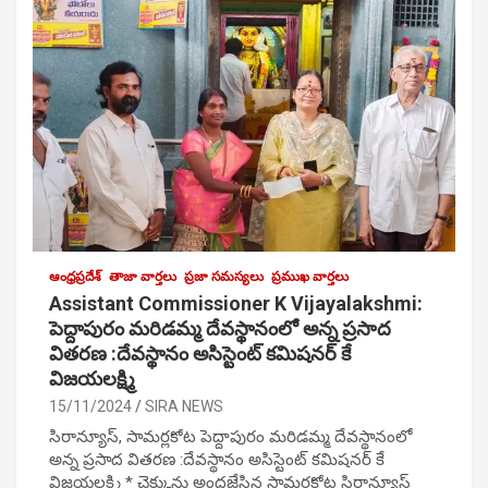
ఆంధ్రప్రదేశ్
తాజా వార్తలు
ప్రజా సమస్యలు
ప్రముఖ వార్తలు
Assistant Commissioner K Vijayalakshmi:
పెద్దాపురం మరిడమ్మ దేవస్థానంలో అన్న ప్రసాద
వితరణ :దేవస్థానం అసిస్టెంట్ కమిషనర్ కే
విజయలక్ష్మి
15/11/2024
SIRA NEWS
సిరాన్యూస్, సామర్లకోట పెద్దాపురం మరిడమ్మ దేవస్థానంలో
అన్న ప్రసాద వితరణ :దేవస్థానం అసిస్టెంట్ కమిషనర్ కే
విజయలక్ష్మి * చెక్కును అందజేసిన సామర్లకోట సిరాన్యూస్