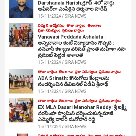
Darshanala Harish:గ్రూప్-4లో వార్డు
ఆఫీసర్‌గా ఎంపికైన దర్శనాల హరీష్
15/11/2024
SIRA NEWS
విద్య & ఉద్యోగము
తాజా వార్తలు
తెలంగాణ
ప్రజా సమస్యలు
ప్రముఖ వార్తలు
Vanavasi Peddada Ashalata :
అన్నిదానాల కంటే విద్యాధానం గొప్పది :
వనవాసి కళ్యాణ పరిషత్ ప్రాంత మహిళా సహ
ప్రముఖ్ పెద్దడ ఆశాలత
15/11/2024
SIRA NEWS
తాజా వార్తలు
తెలంగాణ
ప్రజా సమస్యలు
ప్రముఖ వార్తలు
ADA Srinath: కొనుగోలు కేంద్రాల‌ను
సంద‌ర్శించిన డివిజనల్ ఏడీఏ శ్రీనాథ్
15/11/2024
SIRA NEWS
తాజా వార్తలు
తెలంగాణ
ప్రజా సమస్యలు
ప్రముఖ వార్తలు
EX MLA Dasari Manohar Reddy: శ్రీ లక్ష్మీ
నరసింహ స్వామిని దర్శించుకున్నమాజీ
ఎమ్మెల్యే దాసరి మనోహర్ రెడ్డి
15/11/2024
SIRA NEWS
విద్య & ఉద్యోగము
తాజా వార్తలు
తెలంగాణ
ప్రముఖ వార్తలు