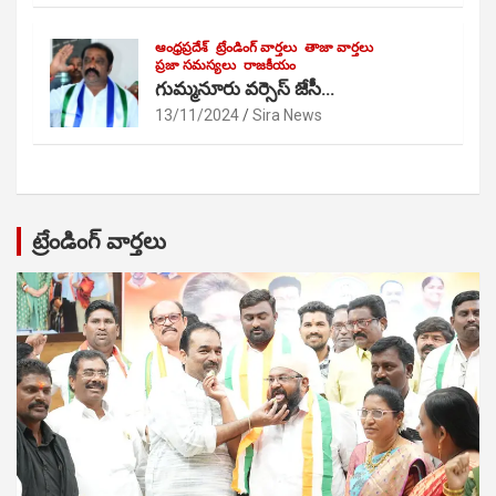
ఆంధ్రప్రదేశ్
ట్రేండింగ్ వార్తలు
తాజా వార్తలు
ప్రజా సమస్యలు
రాజకీయం
గుమ్మనూరు వర్సెస్ జేసీ…
13/11/2024
Sira News
ట్రేండింగ్ వార్తలు