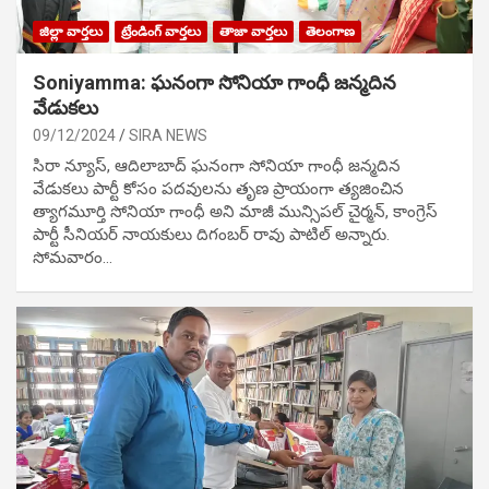
జిల్లా వార్తలు
ట్రేండింగ్ వార్తలు
తాజా వార్తలు
తెలంగాణ
Soniyamma: ఘ‌నంగా సోనియా గాంధీ జ‌న్మ‌దిన
వేడుక‌లు
09/12/2024
SIRA NEWS
సిరా న్యూస్, ఆదిలాబాద్ ఘ‌నంగా సోనియా గాంధీ జ‌న్మ‌దిన
వేడుక‌లు పార్టీ కోసం ప‌ద‌వుల‌ను తృణ ప్రాయంగా త్య‌జించిన
త్యాగమూర్తి సోనియా గాంధీ అని మాజీ మున్సిప‌ల్ చైర్మ‌న్, కాంగ్రెస్
పార్టీ సీనియ‌ర్ నాయ‌కులు దిగంబ‌ర్ రావు పాటిల్ అన్నారు.
సోమవారం…