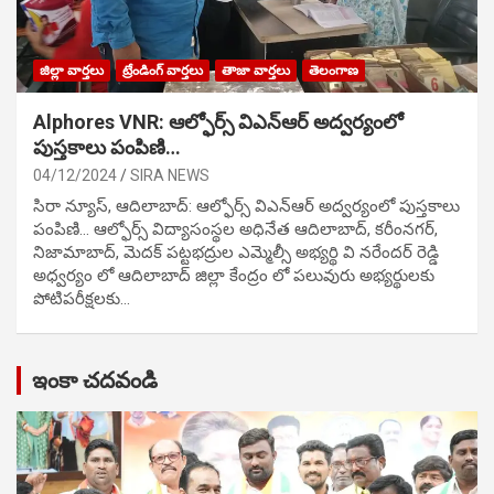
జిల్లా వార్తలు
ట్రేండింగ్ వార్తలు
తాజా వార్తలు
తెలంగాణ
Alphores VNR: ఆల్ఫోర్స్ విఎన్ఆర్ అద్వర్యంలో
పుస్తకాలు పంపిణి…
04/12/2024
SIRA NEWS
సిరా న్యూస్, ఆదిలాబాద్: ఆల్ఫోర్స్ విఎన్ఆర్ అద్వర్యంలో పుస్తకాలు
పంపిణి… ఆల్ఫోర్స్ విద్యాసంస్థల అధినేత ఆదిలాబాద్, కరీంనగర్,
నిజామాబాద్, మెదక్ పట్టభద్రుల ఎమ్మెల్సీ అభ్యర్థి వి నరేందర్ రెడ్డి
అధ్వర్యం లో ఆదిలాబాద్ జిల్లా కేంద్రం లో పలువురు అభ్యర్థులకు
పోటిప‌రీక్ష‌ల‌కు…
ఇంకా చదవండి