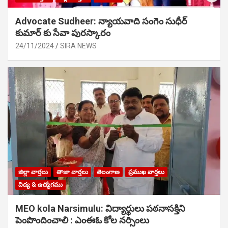
Advocate Sudheer: న్యాయవాది సంగెం సుధీర్
కుమార్ కు సేవా పురస్కారం
24/11/2024
SIRA NEWS
జిల్లా వార్తలు
తాజా వార్తలు
తెలంగాణ
ప్రముఖ వార్తలు
విద్య & ఉద్యోగము
MEO kola Narsimulu: విద్యార్థులు పఠ‌నాసక్తిని
పెంపొందించాలి : ఎంఈఓ కోల నర్సింలు