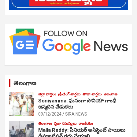
తెలంగాణ
జిల్లా వార్తలు
ట్రేండింగ్ వార్తలు
తాజా వార్తలు
తెలంగాణ
Soniyamma: ఘ‌నంగా సోనియా గాంధీ
జ‌న్మ‌దిన వేడుక‌లు
09/12/2024
SIRA NEWS
తెలంగాణ
ప్రజా సమస్యలు
రాజకీయం
Malla Reddy: సీనియర్ అసిస్టెంట్ సాయిలు
డిప్యూటేషన్ రద్దు చేయాలి…