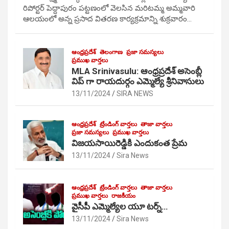
రిపోర్టర్ పెద్దాపురం పట్టణంలో వెలసిన మరిటమ్మ అమ్మవారి
ఆలయంలో అన్న ప్రసాద వితరణ కార్యక్రమాన్ని శుక్రవారం…
ఆంధ్రప్రదేశ్
తెలంగాణ
ప్రజా సమస్యలు
ప్రముఖ వార్తలు
MLA Srinivasulu: ఆంధ్రప్రదేశ్ అసెంబ్లీ
విప్ గా రాయదుర్గం ఎమ్మెల్యే శ్రీనివాసులు
13/11/2024
SIRA NEWS
ఆంధ్రప్రదేశ్
ట్రేండింగ్ వార్తలు
తాజా వార్తలు
ప్రజా సమస్యలు
ప్రముఖ వార్తలు
విజయసాయిరెడ్డికి ఎందుకంత ప్రేమ
13/11/2024
Sira News
ఆంధ్రప్రదేశ్
ట్రేండింగ్ వార్తలు
తాజా వార్తలు
ప్రముఖ వార్తలు
రాజకీయం
వైసీపీ ఎమ్మెల్యేల యూ టర్న్…
13/11/2024
Sira News