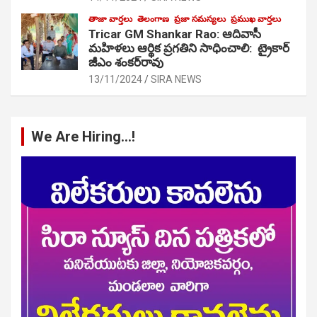
తాజా వార్తలు
తెలంగాణ
ప్రజా సమస్యలు
ప్రముఖ వార్తలు
Tricar GM Shankar Rao: ఆదివాసీ
మహిళలు ఆర్థిక ప్రగతిని సాధించాలి: ట్రైకార్
జీఎం శంకర్‌రావు
13/11/2024
SIRA NEWS
We Are Hiring…!