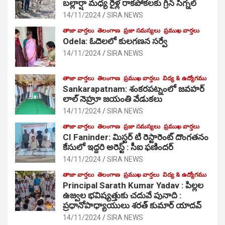
బల్లార్షా మధ్య రైళ్ల రాకపోకలకు గ్రీన్ సిగ్నల్
14/11/2024
SIRA NEWS
తాజా వార్తలు
తెలంగాణ
ప్రజా సమస్యలు
ప్రముఖ వార్తలు
Odela: ఓదెలలో కులగణన సర్వే
14/11/2024
SIRA NEWS
తాజా వార్తలు
తెలంగాణ
ప్రముఖ వార్తలు
విద్య & ఉద్యోగము
Sankarapatnam: శంకరపట్నంలో జవహర్
లాల్ నెహ్రూ జయంతి వేడుకలు
14/11/2024
SIRA NEWS
తాజా వార్తలు
తెలంగాణ
ప్రజా సమస్యలు
ప్రముఖ వార్తలు
CI Faninder: మిస్టర్ టి రెస్టారెంట్ దొంగతనం
కేసులో ఇద్దరి అరెస్ట్ : సీఐ ఫణిందర్
14/11/2024
SIRA NEWS
తాజా వార్తలు
తెలంగాణ
ప్రముఖ వార్తలు
విద్య & ఉద్యోగము
Principal Sarath Kumar Yadav : పిల్లల
ఉజ్వల భవిష్యత్తుకు చదువే పునాది :
ప్రధానోపాధ్యాయులు శరత్ కుమార్ యాదవ్
14/11/2024
SIRA NEWS