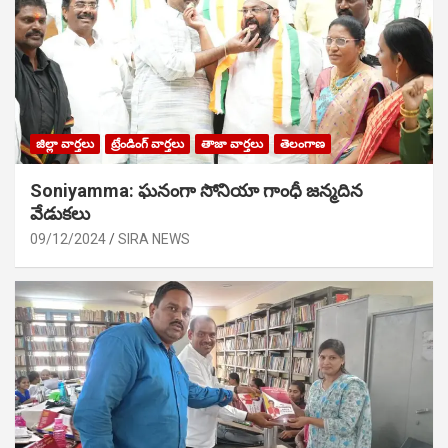
జిల్లా వార్తలు
ట్రేండింగ్ వార్తలు
తాజా వార్తలు
తెలంగాణ
Soniyamma: ఘ‌నంగా సోనియా గాంధీ జ‌న్మ‌దిన
వేడుక‌లు
09/12/2024
SIRA NEWS