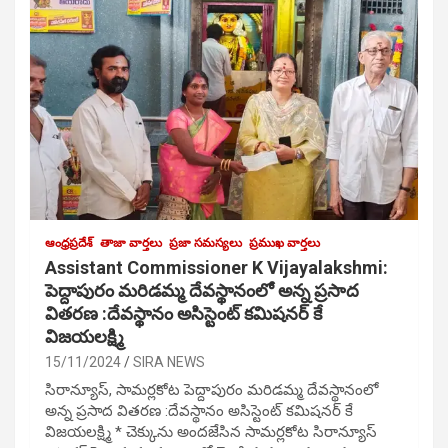
ఆంధ్రప్రదేశ్
తాజా వార్తలు
ప్రజా సమస్యలు
ప్రముఖ వార్తలు
Assistant Commissioner K Vijayalakshmi:
పెద్దాపురం మరిడమ్మ దేవస్థానంలో అన్న ప్రసాద
వితరణ :దేవస్థానం అసిస్టెంట్ కమిషనర్ కే
విజయలక్ష్మి
15/11/2024
SIRA NEWS
సిరాన్యూస్, సామర్లకోట పెద్దాపురం మరిడమ్మ దేవస్థానంలో
అన్న ప్రసాద వితరణ :దేవస్థానం అసిస్టెంట్ కమిషనర్ కే
విజయలక్ష్మి * చెక్కును అందజేసిన సామర్లకోట సిరాన్యూస్