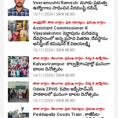
Veeramushti Ramesh: మూడు ప్రభుత్వ
ఉద్యోగాలు సాధించిన వీరముష్టి రమేష్
15/11/2024
SIRA NEWS
ఆంధ్రప్రదేశ్
తాజా వార్తలు
ప్రజా సమస్యలు
ప్రముఖ వార్తలు
Assistant Commissioner K
Vijayalakshmi: పెద్దాపురం మరిడమ్మ
దేవస్థానంలో అన్న ప్రసాద వితరణ :దేవస్థానం
అసిస్టెంట్ కమిషనర్ కే విజయలక్ష్మి
15/11/2024
SIRA NEWS
తాజా వార్తలు
తెలంగాణ
ప్రముఖ వార్తలు
విద్య & ఉద్యోగము
Kalvasrirampur: కాల్వశ్రీరాంపూర్లో ఘనంగా
బాలల దినోత్సవం
14/11/2024
SIRA NEWS
తాజా వార్తలు
తెలంగాణ
ప్రముఖ వార్తలు
విద్య & ఉద్యోగము
Odela ZPHS: ఓదెల జ‌డ్పీహెచ్ఎస్
పాఠ‌శాల‌లో ఘనంగా బాలల దినోత్సవం
14/11/2024
SIRA NEWS
తాజా వార్తలు
తెలంగాణ
ప్రజా సమస్యలు
ప్రముఖ వార్తలు
Peddapally Goods Train : కాజీపేట-