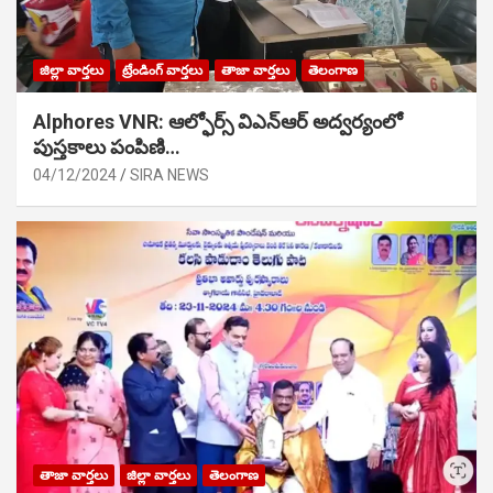
జిల్లా వార్తలు
ట్రేండింగ్ వార్తలు
తాజా వార్తలు
తెలంగాణ
Alphores VNR: ఆల్ఫోర్స్ విఎన్ఆర్ అద్వర్యంలో
పుస్తకాలు పంపిణి…
04/12/2024
SIRA NEWS
తాజా వార్తలు
జిల్లా వార్తలు
తెలంగాణ