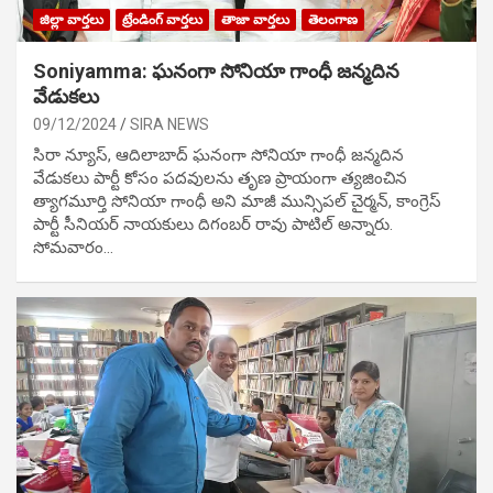
జిల్లా వార్తలు
ట్రేండింగ్ వార్తలు
తాజా వార్తలు
తెలంగాణ
Soniyamma: ఘ‌నంగా సోనియా గాంధీ జ‌న్మ‌దిన
వేడుక‌లు
09/12/2024
SIRA NEWS
సిరా న్యూస్, ఆదిలాబాద్ ఘ‌నంగా సోనియా గాంధీ జ‌న్మ‌దిన
వేడుక‌లు పార్టీ కోసం ప‌ద‌వుల‌ను తృణ ప్రాయంగా త్య‌జించిన
త్యాగమూర్తి సోనియా గాంధీ అని మాజీ మున్సిప‌ల్ చైర్మ‌న్, కాంగ్రెస్
పార్టీ సీనియ‌ర్ నాయ‌కులు దిగంబ‌ర్ రావు పాటిల్ అన్నారు.
సోమవారం…