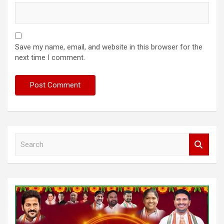
Save my name, email, and website in this browser for the
next time I comment.
S
e
a
r
c
h