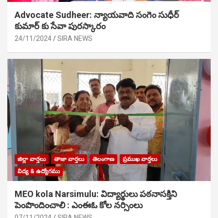
Advocate Sudheer: న్యాయవాది సంగెం సుధీర్
కుమార్ కు సేవా పురస్కారం
24/11/2024
SIRA NEWS
జిల్లా వార్తలు
తాజా వార్తలు
తెలంగాణ
ప్రముఖ వార్తలు
విద్య & ఉద్యోగము
MEO kola Narsimulu: విద్యార్థులు పఠ‌నాసక్తిని
పెంపొందించాలి : ఎంఈఓ కోల నర్సింలు
07/11/2024
SIRA NEWS