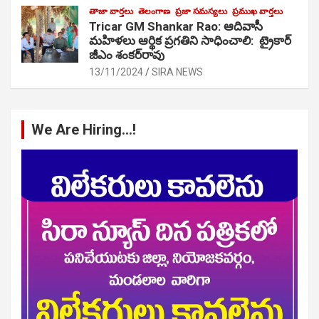
తాజా వార్తలు
తెలంగాణ
ప్రజా సమస్యలు
ప్రముఖ వార్తలు
Tricar GM Shankar Rao: ఆదివాసీ
మహిళలు ఆర్థిక ప్రగతిని సాధించాలి: ట్రైకార్
జీఎం శంకర్‌రావు
13/11/2024
SIRA NEWS
We Are Hiring…!