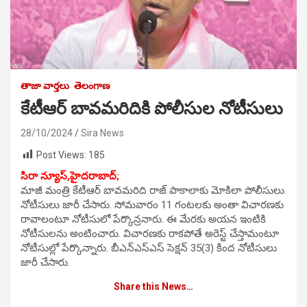
తాజా వార్తలు
తెలంగాణ
కేటీఆర్ బావమరిదికి పోలీసుల నోటీసులు
28/10/2024
Sira News
Post Views:
185
సిరా న్యూస్,హైదరాబాద్;
మాజీ మంత్రి కేటీఆర్ బావమరిది రాజ్ పాకాలాకు మోకిలా పోలీసులు
నోటీసులు జారీ చేసారు. సోమవారం 11 గంటలకు అంతా విచారణకు
రావాలంటూ నోటీసులో పేర్కొన్రనారు. ఈ మేరకు అయన ఇంటికి
నోటీసులను అంటించారు. విచారణకు రాకపోతే అరెస్ట్ చేస్తామంటూ
నోటీసుల్లో పేర్కొన్నారు. బీఎన్ఎస్ఎస్ సెక్షన్ 35(3) కింద నోటీసులు
జారీ చేసారు.
Share this News…