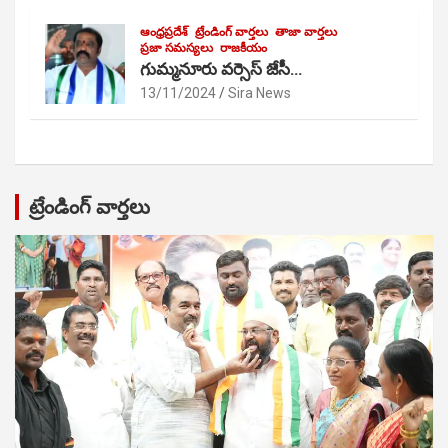
ఆంధ్రప్రదేశ్
ట్రేండింగ్ వార్తలు
తాజా వార్తలు
ప్రజా సమస్యలు
రాజకీయం
గుమ్మనూరు వర్సెస్ జేసీ…
13/11/2024
Sira News
ట్రేండింగ్ వార్తలు