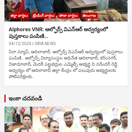
జిల్లా వార్తలు
ట్రేండింగ్ వార్తలు
తాజా వార్తలు
తెలంగాణ
Alphores VNR: ఆల్ఫోర్స్ విఎన్ఆర్ అద్వర్యంలో
పుస్తకాలు పంపిణి…
04/12/2024
SIRA NEWS
సిరా న్యూస్, ఆదిలాబాద్: ఆల్ఫోర్స్ విఎన్ఆర్ అద్వర్యంలో పుస్తకాలు
పంపిణి… ఆల్ఫోర్స్ విద్యాసంస్థల అధినేత ఆదిలాబాద్, కరీంనగర్,
నిజామాబాద్, మెదక్ పట్టభద్రుల ఎమ్మెల్సీ అభ్యర్థి వి నరేందర్ రెడ్డి
అధ్వర్యం లో ఆదిలాబాద్ జిల్లా కేంద్రం లో పలువురు అభ్యర్థులకు
పోటిప‌రీక్ష‌ల‌కు…
ఇంకా చదవండి