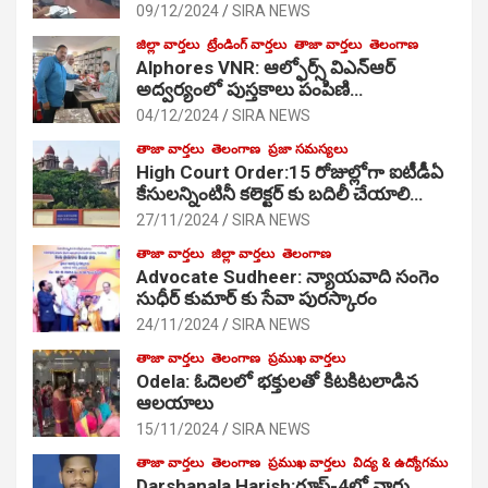
09/12/2024
SIRA NEWS
జిల్లా వార్తలు
ట్రేండింగ్ వార్తలు
తాజా వార్తలు
తెలంగాణ
Alphores VNR: ఆల్ఫోర్స్ విఎన్ఆర్
అద్వర్యంలో పుస్తకాలు పంపిణి…
04/12/2024
SIRA NEWS
తాజా వార్తలు
తెలంగాణ
ప్రజా సమస్యలు
High Court Order:15 రోజుల్లోగా ఐటీడీఏ
కేసులన్నింటినీ కలెక్టర్ కు బదిలీ చేయాలి…
27/11/2024
SIRA NEWS
తాజా వార్తలు
జిల్లా వార్తలు
తెలంగాణ
Advocate Sudheer: న్యాయవాది సంగెం
సుధీర్ కుమార్ కు సేవా పురస్కారం
24/11/2024
SIRA NEWS
తాజా వార్తలు
తెలంగాణ
ప్రముఖ వార్తలు
Odela: ఓదెల‌లో భక్తులతో కిటకిటలాడిన
ఆల‌యాలు
15/11/2024
SIRA NEWS
తాజా వార్తలు
తెలంగాణ
ప్రముఖ వార్తలు
విద్య & ఉద్యోగము
Darshanala Harish:గ్రూప్-4లో వార్డు