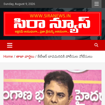
Skip
Sunday, August 9, 2026
to
content
Telugu Online News Daily
SIRA NEWS
Home
తాజా వార్తలు
కేటీఆర్ బావమరిదికి పోలీసుల నోటీసులు