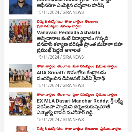
ఆఫీసర్‌గా ఎంపికైన దర్శనాల హరీష్
15/11/2024
SIRA NEWS
విద్య & ఉద్యోగము
తాజా వార్తలు
తెలంగాణ
ప్రజా సమస్యలు
ప్రముఖ వార్తలు
Vanavasi Peddada Ashalata :
అన్నిదానాల కంటే విద్యాధానం గొప్పది :
వనవాసి కళ్యాణ పరిషత్ ప్రాంత మహిళా సహ
ప్రముఖ్ పెద్దడ ఆశాలత
15/11/2024
SIRA NEWS
తాజా వార్తలు
తెలంగాణ
ప్రజా సమస్యలు
ప్రముఖ వార్తలు
ADA Srinath: కొనుగోలు కేంద్రాల‌ను
సంద‌ర్శించిన డివిజనల్ ఏడీఏ శ్రీనాథ్
15/11/2024
SIRA NEWS
తాజా వార్తలు
తెలంగాణ
ప్రజా సమస్యలు
ప్రముఖ వార్తలు
EX MLA Dasari Manohar Reddy: శ్రీ లక్ష్మీ
నరసింహ స్వామిని దర్శించుకున్నమాజీ
ఎమ్మెల్యే దాసరి మనోహర్ రెడ్డి
15/11/2024
SIRA NEWS
విద్య & ఉద్యోగము
తాజా వార్తలు
తెలంగాణ
ప్రముఖ వార్తలు