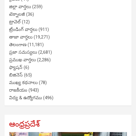
జిల్లా వార్తలు
(259)
టెక్నాలజీ
(36)
ట్రావెల్
(12)
ట్రేండింగ్ వార్తలు
(911)
తాజా వార్తలు
(19,271)
తెలంగాణ
(11,181)
ప్రజా సమస్యలు
(2,681)
ప్రముఖ వార్తలు
(2,286)
ఫ్యాషన్
(6)
బిజినెస్
(65)
ముఖ్య కథనాలు
(78)
రాజకీయం
(943)
విద్య & ఉద్యోగము
(496)
ఆంధ్రప్రదేశ్