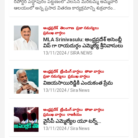
రిపోర్టర్ పెద్దాపురం పట్టణంలో వెలసిన మరిటమ్మ అమ్మవారి
ఆలయంలో అన్న ప్రసాద వితరణ కార్యక్రమాన్ని శుక్రవారం…
ఆంధ్రప్రదేశ్
తెలంగాణ
ప్రజా సమస్యలు
ప్రముఖ వార్తలు
MLA Srinivasulu: ఆంధ్రప్రదేశ్ అసెంబ్లీ
విప్ గా రాయదుర్గం ఎమ్మెల్యే శ్రీనివాసులు
13/11/2024
SIRA NEWS
ఆంధ్రప్రదేశ్
ట్రేండింగ్ వార్తలు
తాజా వార్తలు
ప్రజా సమస్యలు
ప్రముఖ వార్తలు
విజయసాయిరెడ్డికి ఎందుకంత ప్రేమ
13/11/2024
Sira News
ఆంధ్రప్రదేశ్
ట్రేండింగ్ వార్తలు
తాజా వార్తలు
ప్రముఖ వార్తలు
రాజకీయం
వైసీపీ ఎమ్మెల్యేల యూ టర్న్…
13/11/2024
Sira News