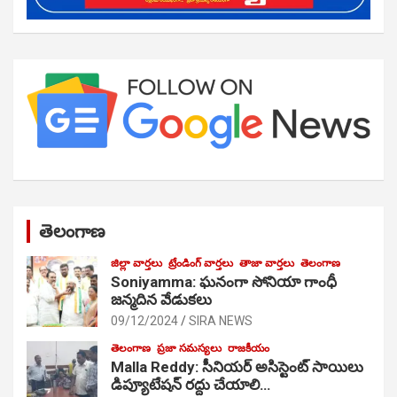
తెలంగాణ
జిల్లా వార్తలు
ట్రేండింగ్ వార్తలు
తాజా వార్తలు
తెలంగాణ
Soniyamma: ఘ‌నంగా సోనియా గాంధీ
జ‌న్మ‌దిన వేడుక‌లు
09/12/2024
SIRA NEWS
తెలంగాణ
ప్రజా సమస్యలు
రాజకీయం
Malla Reddy: సీనియర్ అసిస్టెంట్ సాయిలు
డిప్యూటేషన్ రద్దు చేయాలి…