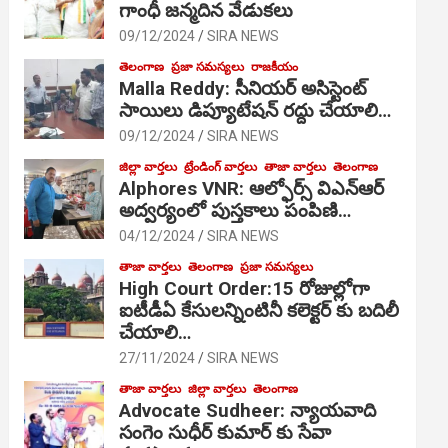
గాంధీ జ‌న్మ‌దిన వేడుక‌లు
09/12/2024
SIRA NEWS
తెలంగాణ
ప్రజా సమస్యలు
రాజకీయం
Malla Reddy: సీనియర్ అసిస్టెంట్
సాయిలు డిప్యూటేషన్ రద్దు చేయాలి…
09/12/2024
SIRA NEWS
జిల్లా వార్తలు
ట్రేండింగ్ వార్తలు
తాజా వార్తలు
తెలంగాణ
Alphores VNR: ఆల్ఫోర్స్ విఎన్ఆర్
అద్వర్యంలో పుస్తకాలు పంపిణి…
04/12/2024
SIRA NEWS
తాజా వార్తలు
తెలంగాణ
ప్రజా సమస్యలు
High Court Order:15 రోజుల్లోగా
ఐటీడీఏ కేసులన్నింటినీ కలెక్టర్ కు బదిలీ
చేయాలి…
27/11/2024
SIRA NEWS
తాజా వార్తలు
జిల్లా వార్తలు
తెలంగాణ
Advocate Sudheer: న్యాయవాది
సంగెం సుధీర్ కుమార్ కు సేవా