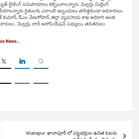
ుత్ లైటింగ్ సదుపాయాలు కల్పించాలన్నారు .మిల్లర్లు మిల్లింగ్
ి చేయాలన్నారు రైతులకు ఎలాంటి ఇబ్బందులు తలెత్తకుండా అధికారులు
ార్, డీఎం వేణుగోపాల్, జిల్లా వ్యవసాయ శాఖ అధికారి అంజి
 అధికారులు , మిల్లర్లు, లారీ అసోసియేషన్ సభ్యులు, తదితరులు
his News…
khanapur: ఖానాపూర్ లో పట్టభద్రుల ఉచిత ఓటరు