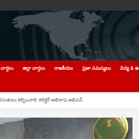
వార్తలు
జిల్లా వార్తలు
రాజకీయం
ప్రజా సమస్యలు
విద్య & 
 వసతులు కల్పించాలి: కలెక్టర్ అభిలాష అభినవ్