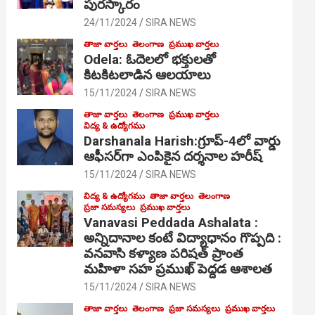
పురస్కారం
24/11/2024
SIRA NEWS
తాజా వార్తలు
తెలంగాణ
ప్రముఖ వార్తలు
Odela: ఓదెల‌లో భక్తులతో
కిటకిటలాడిన ఆల‌యాలు
15/11/2024
SIRA NEWS
తాజా వార్తలు
తెలంగాణ
ప్రముఖ వార్తలు
విద్య & ఉద్యోగము
Darshanala Harish:గ్రూప్-4లో వార్డు
ఆఫీసర్‌గా ఎంపికైన దర్శనాల హరీష్
15/11/2024
SIRA NEWS
విద్య & ఉద్యోగము
తాజా వార్తలు
తెలంగాణ
ప్రజా సమస్యలు
ప్రముఖ వార్తలు
Vanavasi Peddada Ashalata :
అన్నిదానాల కంటే విద్యాధానం గొప్పది :
వనవాసి కళ్యాణ పరిషత్ ప్రాంత
మహిళా సహ ప్రముఖ్ పెద్దడ ఆశాలత
15/11/2024
SIRA NEWS
తాజా వార్తలు
తెలంగాణ
ప్రజా సమస్యలు
ప్రముఖ వార్తలు