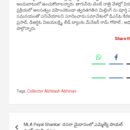
అందుబాటులో ఉంచుకోవాలన్నారు .తాగునీరు టెంట్ రాత్రి వేళల్లో విద్య
ప్రక్రియలో అలసత్వం వహించకుండా త్వరితగతిన మిల్లింగ్ ను పూర్త
సమనయంతో పనిచేయాలని సూచించారు.సమావేశంలో డిఎస్ఓ కిరణ్ కుమ
ప్రసాద్, డిఆర్డిఓ విజయలక్ష్మి, లీడ్ బ్యాంకు మేనేజర్ రామ్ గోపాల్ ,
పాల్గొన్నారు.
Share t
Tags:
Collector Abhilash Abhinav:
Post
MLA Payal Shankar: ద‌స‌రా మైదానంలో ఎమ్మెల్యే పాయల్