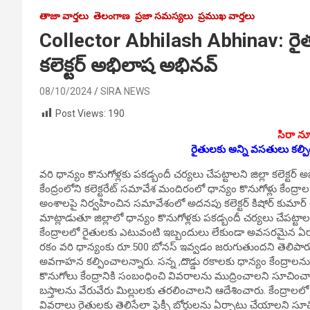
తాజా వార్తలు
తెలంగాణ
ప్రజా సమస్యలు
ప్రముఖ వార్తలు
Collector Abhilash Abhinav: రైత
కలెక్టర్ అభిలాష అభినవ్
08/10/2024
SIRA NEWS
Post Views:
190
సిరా న్య
రైతులకు అన్ని వసతులు కల్పి
వరి ధాన్యం కొనుగోళ్లకు పకడ్బందీ చర్యలు చేపట్టాలని జిల్లా కలెక్టర
కేంద్రంలోని కలెక్టరేట్ సమావేశ మందిరంలో ధాన్యం కొనుగోళ్లు కేంద్ర
అంశాలపై నిర్వహించిన సమావేశంలో అదనపు కలెక్టర్ కిషోర్ కుమార్ (రె
మాట్లాడుతూ జిల్లాలో ధాన్యం కొనుగోళ్లకు పకడ్బందీ చర్యలు చేపట్టా
కేంద్రాలలో రైతులకు ఎటువంటి ఇబ్బందులు లేకుండా అవసరమైన ఏర్పా
రకం వరి ధాన్యంకు రూ.500 బోనస్ ఇవ్వడం జరుగుతుందని తెలిపారు
అవగాహన కల్పించాలన్నారు. సన్న ,దొడ్డు రకాలకు ధాన్యం కేంద్రాలన
కొనుగోలు కేంద్రానికి సంబంధించి వివరాలను ముద్రించాలని సూచించారు
బస్తాలను వేరువేరు మిల్లులకు తరలించాలని ఆదేశించారు. కేంద్ర
వివరాలు రైతులకు తెలిసేలా ఫ్లెక్సీ బోర్డులను ఏర్పాటు చేయాలని సూచ