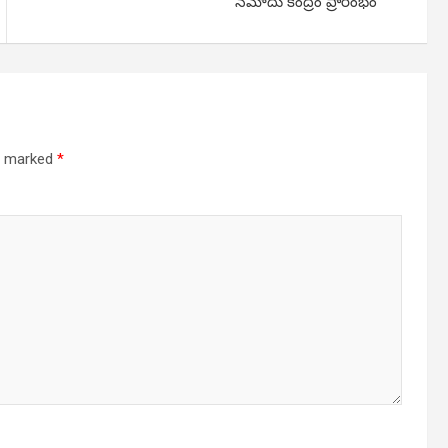
న‌మోదు కేంద్రం ప్రారంభం
re marked
*