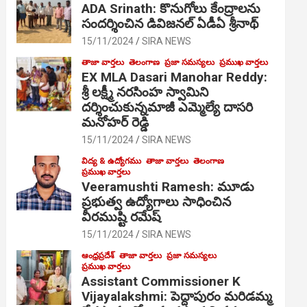
ADA Srinath: కొనుగోలు కేంద్రాల‌ను
సంద‌ర్శించిన డివిజనల్ ఏడీఏ శ్రీనాథ్
15/11/2024
SIRA NEWS
తాజా వార్తలు
తెలంగాణ
ప్రజా సమస్యలు
ప్రముఖ వార్తలు
EX MLA Dasari Manohar Reddy:
శ్రీ లక్ష్మీ నరసింహ స్వామిని
దర్శించుకున్నమాజీ ఎమ్మెల్యే దాసరి
మనోహర్ రెడ్డి
15/11/2024
SIRA NEWS
విద్య & ఉద్యోగము
తాజా వార్తలు
తెలంగాణ
ప్రముఖ వార్తలు
Veeramushti Ramesh: మూడు
ప్రభుత్వ ఉద్యోగాలు సాధించిన
వీరముష్టి రమేష్
15/11/2024
SIRA NEWS
ఆంధ్రప్రదేశ్
తాజా వార్తలు
ప్రజా సమస్యలు
ప్రముఖ వార్తలు
Assistant Commissioner K
Vijayalakshmi: పెద్దాపురం మరిడమ్మ