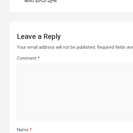
navigation
శంకర్ భూమి పూజ‌
Leave a Reply
Your email address will not be published.
Required fields a
Comment
*
Name
*