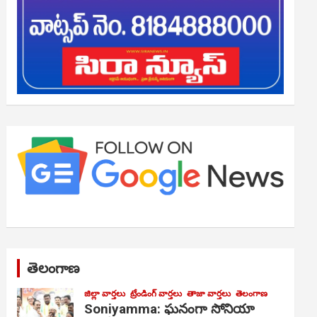
తెలంగాణ
జిల్లా వార్తలు
ట్రేండింగ్ వార్తలు
తాజా వార్తలు
తెలంగాణ
Soniyamma: ఘ‌నంగా సోనియా