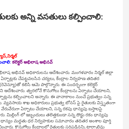
ులకు అన్ని వసతులు కల్పించాలి:
ూస్,నిర్మల్
ంచాలి:
కలెక్టర్ అభిలాష అభినవ్
్ అభిలాష అభినవ్ అధికారులను ఆదేశించారు. మంగ‌ళ‌వారం నిర్మ‌ల్ జిల్లా
ాల ఏర్పాట్లకు చేపట్టవలసిన చర్యలు, కేంద్రాల నిర్వహణ తదితర
వెన్యూ)తో కలిసి ఆమె పాల్గొన్నారు. ఈ సందర్భంగా కలెక్టర్
లని ఆదేశించారు. త్వరలోనే కొనుగోలు కేంద్రాలను ఏర్పాటు చేయాలని,
ట్లను కల్పించాలని అన్నారు. ఈ వానాకాలం నుంచే ప్రభుత్వం సన్న
. వ్యవసాయ శాఖ అధికారులు ప్రభుత్వ బోనస్ పై రైతులకు విస్తృతంగా
ు వేరువేరుగా ఏర్పాటు చేయాలని, సన్న రకపు ధాన్యపు బస్తాలపై
. మిల్లింగ్ లో ఇబ్బందులు తలెత్తకుండా సన్న దొడ్డు రకం ధాన్యపు
ాలలో ధాన్యం మద్దతు ధర నిర్వహకుల సమాచారం తదితర అంశాల పూర్తి
ించారు. కొనుగోలు కేంద్రాలలో రైతులకు సరిపడినన్ని టార్పాలిన్లు