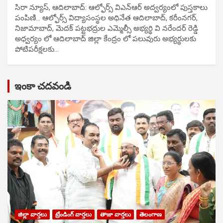
సిరా న్యూస్, ఆదిలాబాద్: ఆల్ఫోర్స్ విఎన్ఆర్ అద్వర్యంలో పుస్తకాలు
పంపిణి… ఆల్ఫోర్స్ విద్యాసంస్థల అధినేత ఆదిలాబాద్, కరీంనగర్,
నిజామాబాద్, మెదక్ పట్టభద్రుల ఎమ్మెల్సీ అభ్యర్థి వి నరేందర్ రెడ్డి
అధ్వర్యం లో ఆదిలాబాద్ జిల్లా కేంద్రం లో పలువురు అభ్యర్థులకు
పోటిప‌రీక్ష‌ల‌కు…
ఇంకా చదవండి
జిల్లా వార్తలు
ట్రేండింగ్ వార్తలు
తాజా వార్తలు
తెలంగాణ