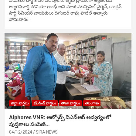
వేడుక‌లు పార్టీ కోసం ప‌ద‌వుల‌ను తృణ ప్రాయంగా త్య‌జించిన
త్యాగమూర్తి సోనియా గాంధీ అని మాజీ మున్సిప‌ల్ చైర్మ‌న్, కాంగ్రెస్
పార్టీ సీనియ‌ర్ నాయ‌కులు దిగంబ‌ర్ రావు పాటిల్ అన్నారు.
సోమవారం…
జిల్లా వార్తలు
ట్రేండింగ్ వార్తలు
తాజా వార్తలు
తెలంగాణ
Alphores VNR: ఆల్ఫోర్స్ విఎన్ఆర్ అద్వర్యంలో
పుస్తకాలు పంపిణి…
04/12/2024
SIRA NEWS