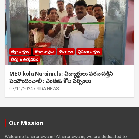
జిల్లా వార్తలు
తాజా వార్తలు
తెలంగాణ
ప్రముఖ వార్తలు
విద్య & ఉద్యోగము
MEO kola Narsimulu: విద్యార్థులు పఠ‌నాసక్తిని
పెంపొందించాలి : ఎంఈఓ కోల నర్సింలు
07/11/2024
SIRA NEWS
Our Mission
Welcome to siranews.in! At siranews.in, we are dedicated to