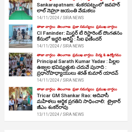
Sankarapatnam: శంకరపట్నంలో జవహర్
లాల్ నెహ్రూ జయంతి వేడుకలు
14/11/2024
SIRA NEWS
తాజా వార్తలు
తెలంగాణ
ప్రజా సమస్యలు
ప్రముఖ వార్తలు
CI Faninder: మిస్టర్ టి రెస్టారెంట్ దొంగతనం
కేసులో ఇద్దరి అరెస్ట్ : సీఐ ఫణిందర్
14/11/2024
SIRA NEWS
తాజా వార్తలు
తెలంగాణ
ప్రముఖ వార్తలు
విద్య & ఉద్యోగము
Principal Sarath Kumar Yadav : పిల్లల
ఉజ్వల భవిష్యత్తుకు చదువే పునాది :
ప్రధానోపాధ్యాయులు శరత్ కుమార్ యాదవ్
14/11/2024
SIRA NEWS
తాజా వార్తలు
తెలంగాణ
ప్రజా సమస్యలు
ప్రముఖ వార్తలు
Tricar GM Shankar Rao: ఆదివాసీ
మహిళలు ఆర్థిక ప్రగతిని సాధించాలి: ట్రైకార్
జీఎం శంకర్‌రావు
13/11/2024
SIRA NEWS