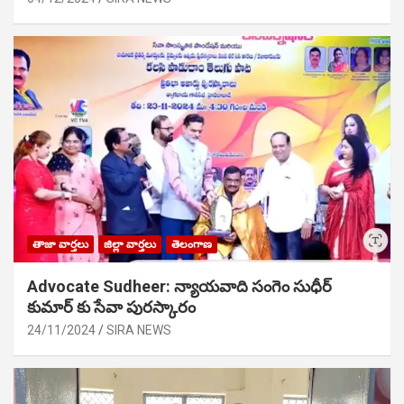
తాజా వార్తలు
జిల్లా వార్తలు
తెలంగాణ
Advocate Sudheer: న్యాయవాది సంగెం సుధీర్
కుమార్ కు సేవా పురస్కారం
24/11/2024
SIRA NEWS