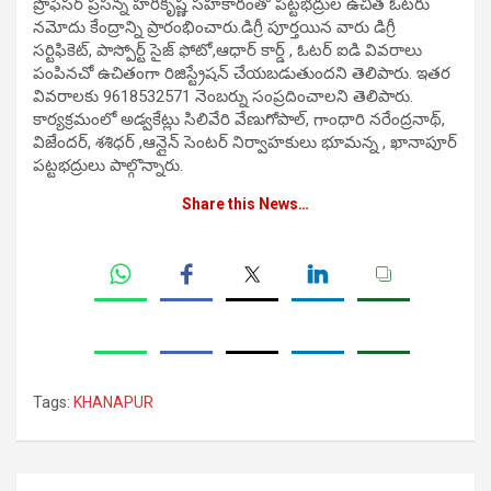
ప్రొఫెసర్ ప్రసన్న హరికృష్ణ సహకారంతో పట్టభద్రుల ఉచిత ఓటరు
న‌మోదు కేంద్రాన్ని ప్రారంభించారు.డిగ్రీ పూర్తయిన వారు డిగ్రీ
సర్టిఫికెట్, పాస్పోర్ట్ సైజ్ ఫోటో,ఆధార్ కార్డ్ , ఓటర్ ఐడి వివరాలు
పంపినచో ఉచితంగా రిజిస్ట్రేషన్ చేయబడుతుంద‌ని తెలిపారు. ఇతర
వివరాలకు 9618532571 నెంబర్ను సంప్రదించాల‌ని తెలిపారు.
కార్యక్రమంలో అడ్వకేట్లు సిలివేరి వేణుగోపాల్, గాంధారి నరేంద్రనాథ్,
విజేందర్, శశిధర్ ,ఆన్లైన్ సెంటర్ నిర్వాహకులు భూమన్న , ఖానాపూర్
పట్టభ‌ద్రులు పాల్గొన్నారు.
Share this News…
Tags:
KHANAPUR
Post