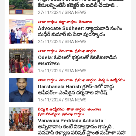
కేసులన్నింటినీ కలెక్టర్ కు బదిలీ చేయాలి…
27/11/2024
SIRA NEWS
తాజా వార్తలు
జిల్లా వార్తలు
తెలంగాణ
Advocate Sudheer: న్యాయవాది సంగెం
సుధీర్ కుమార్ కు సేవా పురస్కారం
24/11/2024
SIRA NEWS
తాజా వార్తలు
తెలంగాణ
ప్రముఖ వార్తలు
Odela: ఓదెల‌లో భక్తులతో కిటకిటలాడిన
ఆల‌యాలు
15/11/2024
SIRA NEWS
తాజా వార్తలు
తెలంగాణ
ప్రముఖ వార్తలు
విద్య & ఉద్యోగము
Darshanala Harish:గ్రూప్-4లో వార్డు
ఆఫీసర్‌గా ఎంపికైన దర్శనాల హరీష్
15/11/2024
SIRA NEWS
విద్య & ఉద్యోగము
తాజా వార్తలు
తెలంగాణ
ప్రజా సమస్యలు
ప్రముఖ వార్తలు
Vanavasi Peddada Ashalata :
అన్నిదానాల కంటే విద్యాధానం గొప్పది :
వనవాసి కళ్యాణ పరిషత్ ప్రాంత మహిళా సహ