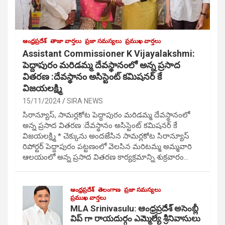
ఆంధ్రప్రదేశ్
తాజా వార్తలు
ప్రజా సమస్యలు
ప్రముఖ వార్తలు
Assistant Commissioner K Vijayalakshmi:
పెద్దాపురం మరిడమ్మ దేవస్థానంలో అన్న ప్రసాద
వితరణ :దేవస్థానం అసిస్టెంట్ కమిషనర్ కే
విజయలక్ష్మి
15/11/2024
SIRA NEWS
సిరాన్యూస్, సామర్లకోట పెద్దాపురం మరిడమ్మ దేవస్థానంలో
అన్న ప్రసాద వితరణ :దేవస్థానం అసిస్టెంట్ కమిషనర్ కే
విజయలక్ష్మి * చెక్కును అందజేసిన సామర్లకోట సిరాన్యూస్
రిపోర్టర్ పెద్దాపురం పట్టణంలో వెలసిన మరిటమ్మ అమ్మవారి
ఆలయంలో అన్న ప్రసాద వితరణ కార్యక్రమాన్ని శుక్రవారం…
ఆంధ్రప్రదేశ్
తెలంగాణ
ప్రజా సమస్యలు
ప్రముఖ వార్తలు
MLA Srinivasulu: ఆంధ్రప్రదేశ్ అసెంబ్లీ
విప్ గా రాయదుర్గం ఎమ్మెల్యే శ్రీనివాసులు