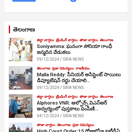
తెలంగాణ
జిల్లా వార్తలు
ట్రేండింగ్ వార్తలు
తాజా వార్తలు
తెలంగాణ
Soniyamma: ఘ‌నంగా సోనియా గాంధీ
జ‌న్మ‌దిన వేడుక‌లు
09/12/2024
SIRA NEWS
తెలంగాణ
ప్రజా సమస్యలు
రాజకీయం
Malla Reddy: సీనియర్ అసిస్టెంట్ సాయిలు
డిప్యూటేషన్ రద్దు చేయాలి…
09/12/2024
SIRA NEWS
జిల్లా వార్తలు
ట్రేండింగ్ వార్తలు
తాజా వార్తలు
తెలంగాణ
Alphores VNR: ఆల్ఫోర్స్ విఎన్ఆర్
అద్వర్యంలో పుస్తకాలు పంపిణి…
04/12/2024
SIRA NEWS
తాజా వార్తలు
తెలంగాణ
ప్రజా సమస్యలు
High Court Order:15 రోజుల్లోగా ఐటీడీఏ