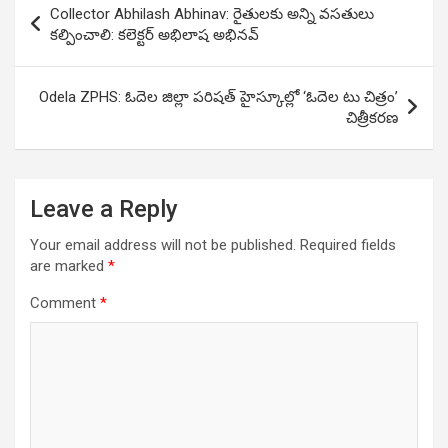
Collector Abhilash Abhinav: రైతులకు అన్ని వసతులు
navigation
కల్పించాలి: కలెక్టర్ అభిలాష అభినవ్
Odela ZPHS: ఓదెల జిల్లా పరిషత్ హైస్కూల్లో ‘ఓదెల టు చిత్రం’
చిత్రీకరణ
Leave a Reply
Your email address will not be published.
Required fields
are marked
*
Comment
*