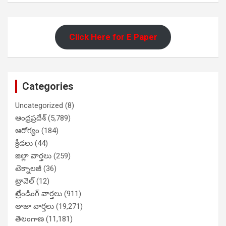
Click Here for E Paper
Categories
Uncategorized
(8)
ఆంధ్రప్రదేశ్
(5,789)
ఆరోగ్యం
(184)
క్రీడలు
(44)
జిల్లా వార్తలు
(259)
టెక్నాలజీ
(36)
ట్రావెల్
(12)
ట్రేండింగ్ వార్తలు
(911)
తాజా వార్తలు
(19,271)
తెలంగాణ
(11,181)