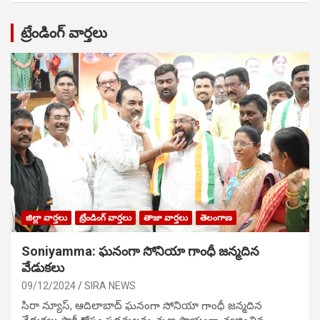
ట్రేండింగ్ వార్తలు
జిల్లా వార్తలు
ట్రేండింగ్ వార్తలు
తాజా వార్తలు
తెలంగాణ
Soniyamma: ఘ‌నంగా సోనియా గాంధీ జ‌న్మ‌దిన
వేడుక‌లు
09/12/2024
SIRA NEWS
సిరా న్యూస్, ఆదిలాబాద్ ఘ‌నంగా సోనియా గాంధీ జ‌న్మ‌దిన