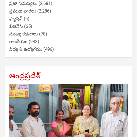
ప్రజా సమస్యలు
(2,681)
ప్రముఖ వార్తలు
(2,286)
ఫ్యాషన్
(6)
బిజినెస్
(65)
ముఖ్య కథనాలు
(78)
రాజకీయం
(943)
విద్య & ఉద్యోగము
(496)
ఆంధ్రప్రదేశ్