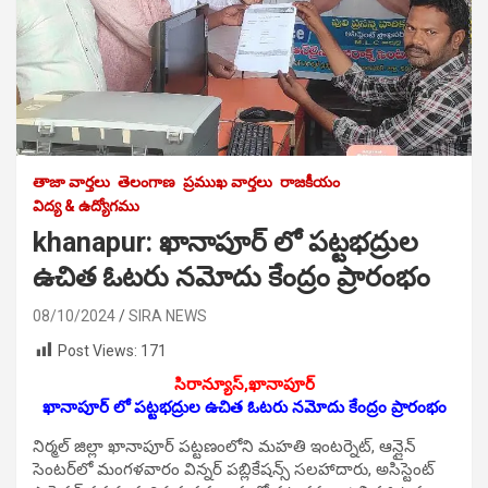
తాజా వార్తలు
తెలంగాణ
ప్రముఖ వార్తలు
రాజకీయం
విద్య & ఉద్యోగము
khanapur: ఖానాపూర్ లో పట్టభద్రుల
ఉచిత ఓటరు న‌మోదు కేంద్రం ప్రారంభం
08/10/2024
SIRA NEWS
Post Views:
171
సిరాన్యూస్,ఖానాపూర్
ఖానాపూర్ లో పట్టభద్రుల ఉచిత ఓటరు న‌మోదు కేంద్రం ప్రారంభం
నిర్మల్ జిల్లా ఖానాపూర్ పట్టణంలోని మహతి ఇంటర్నెట్, ఆన్లైన్
సెంటర్‌లో మంగ‌ళ‌వారం విన్నర్ పబ్లికేషన్స్ సలహాదారు, అసిస్టెంట్