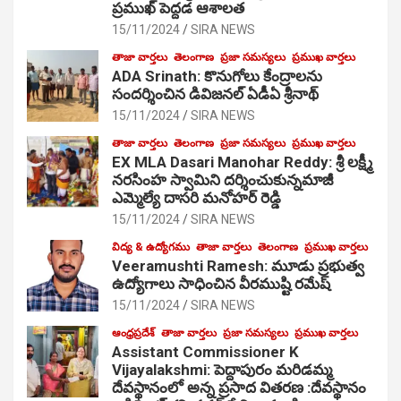
ప్రముఖ్ పెద్దడ ఆశాలత
15/11/2024
SIRA NEWS
తాజా వార్తలు
తెలంగాణ
ప్రజా సమస్యలు
ప్రముఖ వార్తలు
ADA Srinath: కొనుగోలు కేంద్రాల‌ను
సంద‌ర్శించిన డివిజనల్ ఏడీఏ శ్రీనాథ్
15/11/2024
SIRA NEWS
తాజా వార్తలు
తెలంగాణ
ప్రజా సమస్యలు
ప్రముఖ వార్తలు
EX MLA Dasari Manohar Reddy: శ్రీ లక్ష్మీ
నరసింహ స్వామిని దర్శించుకున్నమాజీ
ఎమ్మెల్యే దాసరి మనోహర్ రెడ్డి
15/11/2024
SIRA NEWS
విద్య & ఉద్యోగము
తాజా వార్తలు
తెలంగాణ
ప్రముఖ వార్తలు
Veeramushti Ramesh: మూడు ప్రభుత్వ
ఉద్యోగాలు సాధించిన వీరముష్టి రమేష్
15/11/2024
SIRA NEWS
ఆంధ్రప్రదేశ్
తాజా వార్తలు
ప్రజా సమస్యలు
ప్రముఖ వార్తలు
Assistant Commissioner K
Vijayalakshmi: పెద్దాపురం మరిడమ్మ
దేవస్థానంలో అన్న ప్రసాద వితరణ :దేవస్థానం