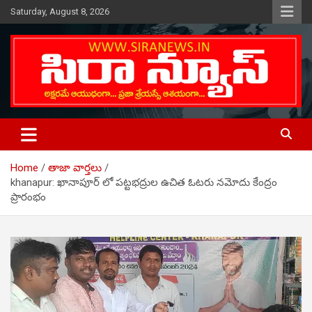
Skip
Saturday, August 8, 2026
to
content
Telugu Online News Daily
SIRA NEWS
Home
తాజా వార్తలు
khanapur: ఖానాపూర్ లో పట్టభద్రుల ఉచిత ఓటరు న‌మోదు కేంద్రం
ప్రారంభం