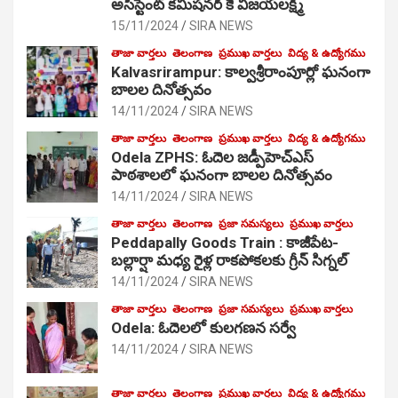
అసిస్టెంట్ కమిషనర్ కే విజయలక్ష్మి
15/11/2024
SIRA NEWS
తాజా వార్తలు
తెలంగాణ
ప్రముఖ వార్తలు
విద్య & ఉద్యోగము
Kalvasrirampur: కాల్వశ్రీరాంపూర్లో ఘనంగా
బాలల దినోత్సవం
14/11/2024
SIRA NEWS
తాజా వార్తలు
తెలంగాణ
ప్రముఖ వార్తలు
విద్య & ఉద్యోగము
Odela ZPHS: ఓదెల జ‌డ్పీహెచ్ఎస్
పాఠ‌శాల‌లో ఘనంగా బాలల దినోత్సవం
14/11/2024
SIRA NEWS
తాజా వార్తలు
తెలంగాణ
ప్రజా సమస్యలు
ప్రముఖ వార్తలు
Peddapally Goods Train : కాజీపేట-
బల్లార్షా మధ్య రైళ్ల రాకపోకలకు గ్రీన్ సిగ్నల్
14/11/2024
SIRA NEWS
తాజా వార్తలు
తెలంగాణ
ప్రజా సమస్యలు
ప్రముఖ వార్తలు
Odela: ఓదెలలో కులగణన సర్వే
14/11/2024
SIRA NEWS
తాజా వార్తలు
తెలంగాణ
ప్రముఖ వార్తలు
విద్య & ఉద్యోగము