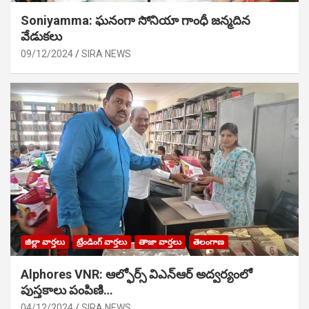
Soniyamma: ఘ‌నంగా సోనియా గాంధీ జ‌న్మ‌దిన
వేడుక‌లు
09/12/2024
SIRA NEWS
జిల్లా వార్తలు
ట్రేండింగ్ వార్తలు
తాజా వార్తలు
తెలంగాణ
Alphores VNR: ఆల్ఫోర్స్ విఎన్ఆర్ అద్వర్యంలో
పుస్తకాలు పంపిణి…
04/12/2024
SIRA NEWS