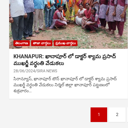
తెలంగాణ
తాజా వార్తలు
ప్రముఖ వార్తలు
KHANAPUR: ఖానాపూర్ లో డాక్టర్ శ్యామ ప్రసాద్
ముఖర్జీ వర్ధంతి వేడుకలు
28/06/2024
SIRA NEWS
సిరాన్యూస్‌, ఖానాపూర్ టౌన్ ఖానాపూర్ లో డాక్టర్ శ్యామ ప్రసాద్
ముఖర్జీ వర్ధంతి వేడుకలు నిర్మల్ జిల్లా ఖానాపూర్ పట్టణంలో
శుక్రవారం…
Posts
1
2
navigation