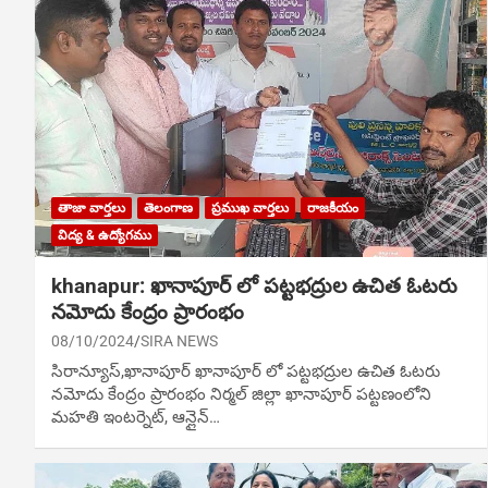
తాజా వార్తలు
తెలంగాణ
ప్రముఖ వార్తలు
రాజకీయం
విద్య & ఉద్యోగము
khanapur: ఖానాపూర్ లో పట్టభద్రుల ఉచిత ఓటరు
న‌మోదు కేంద్రం ప్రారంభం
08/10/2024
SIRA NEWS
సిరాన్యూస్,ఖానాపూర్ ఖానాపూర్ లో పట్టభద్రుల ఉచిత ఓటరు
న‌మోదు కేంద్రం ప్రారంభం నిర్మల్ జిల్లా ఖానాపూర్ పట్టణంలోని
మహతి ఇంటర్నెట్, ఆన్లైన్…