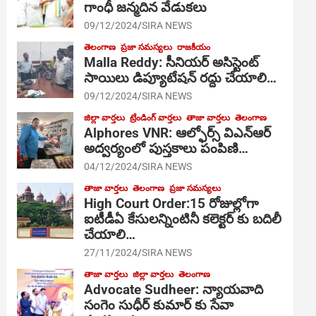
గాంధీ జ‌న్మ‌దిన వేడుక‌లు
09/12/2024
SIRA NEWS
తెలంగాణ
ప్రజా సమస్యలు
రాజకీయం
Malla Reddy: సీనియర్ అసిస్టెంట్
సాయిలు డిప్యూటేషన్ రద్దు చేయాలి…
09/12/2024
SIRA NEWS
జిల్లా వార్తలు
ట్రేండింగ్ వార్తలు
తాజా వార్తలు
తెలంగాణ
Alphores VNR: ఆల్ఫోర్స్ విఎన్ఆర్
అద్వర్యంలో పుస్తకాలు పంపిణి…
04/12/2024
SIRA NEWS
తాజా వార్తలు
తెలంగాణ
ప్రజా సమస్యలు
High Court Order:15 రోజుల్లోగా
ఐటీడీఏ కేసులన్నింటినీ కలెక్టర్ కు బదిలీ
చేయాలి…
27/11/2024
SIRA NEWS
తాజా వార్తలు
జిల్లా వార్తలు
తెలంగాణ
Advocate Sudheer: న్యాయవాది
సంగెం సుధీర్ కుమార్ కు సేవా