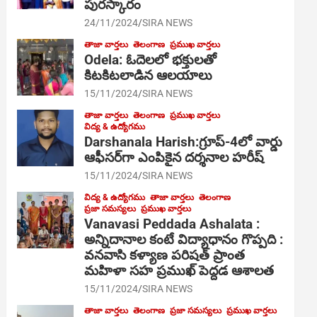
పురస్కారం
24/11/2024
SIRA NEWS
తాజా వార్తలు
తెలంగాణ
ప్రముఖ వార్తలు
Odela: ఓదెల‌లో భక్తులతో
కిటకిటలాడిన ఆల‌యాలు
15/11/2024
SIRA NEWS
తాజా వార్తలు
తెలంగాణ
ప్రముఖ వార్తలు
విద్య & ఉద్యోగము
Darshanala Harish:గ్రూప్-4లో వార్డు
ఆఫీసర్‌గా ఎంపికైన దర్శనాల హరీష్
15/11/2024
SIRA NEWS
విద్య & ఉద్యోగము
తాజా వార్తలు
తెలంగాణ
ప్రజా సమస్యలు
ప్రముఖ వార్తలు
Vanavasi Peddada Ashalata :
అన్నిదానాల కంటే విద్యాధానం గొప్పది :
వనవాసి కళ్యాణ పరిషత్ ప్రాంత
మహిళా సహ ప్రముఖ్ పెద్దడ ఆశాలత
15/11/2024
SIRA NEWS
తాజా వార్తలు
తెలంగాణ
ప్రజా సమస్యలు
ప్రముఖ వార్తలు