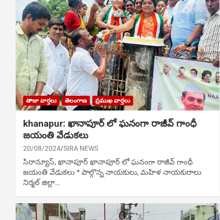
తాజా వార్తలు
తెలంగాణ
ప్రముఖ వార్తలు
khanapur: ఖానాపూర్ లో ఘనంగా రాజీవ్ గాంధీ
జయంతి వేడుకలు
20/08/2024
SIRA NEWS
సిరాన్యూస్‌, ఖానాపూర్‌ ఖానాపూర్ లో ఘనంగా రాజీవ్ గాంధీ
జయంతి వేడుకలు * పాల్గొన్న నాయకులు, మహిళ నాయకురాలు
నిర్మల్ జిల్లా…