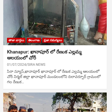
తాజా వార్తలు
తెలంగాణ
ప్రజా సమస్యలు
Khanapur: ఖానాపూర్ లో రేణుక ఎల్లమ్మ
ఆలయంలో చోరీ
01/07/2024
SIRA NEWS
సిరా న్యూస్,ఖానాపూర్ ఖానాపూర్ లో రేణుక ఎల్లమ్మ ఆలయంలో
చోరీ నిర్మల్ జిల్లా ఖానాపూర్ మండలంలోని దిలావర్పూర్ గ్రామంలో
గల రేణుక…