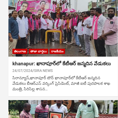
తెలంగాణ
తాజా వార్తలు
రాజకీయం
khanapur: ఖానాపూర్‌లో కేటీఆర్ జన్మదిన వేడుకలు
24/07/2024
SIRA NEWS
సిరాన్యూస్‌,ఖానాపూర్ టౌన్ ఖానాపూర్‌లో కేటీఆర్ జన్మదిన
వేడుకలు బీఆర్ఎస్ వర్కింగ్ ప్రెసిడెంట్, మాజీ ఐటీ పురపాలక శాఖ
మంత్రి, సిరిసిల్ల శాసన…