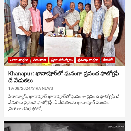
తాజా వార్తలు
తెలంగాణ
ప్రజా సమస్యలు
ప్రముఖ వార్తలు
బిజినెస్
Khanapur: ఖానాపూర్‌లో ఘ‌నంగా ప్ర‌పంచ ఫొటోగ్ర‌ఫీ
డే వేడుక‌లు
19/08/2024
SIRA NEWS
సిరాన్యూస్‌, ఖానాపూర్‌ ఖానాపూర్‌లో ఘ‌నంగా ప్ర‌పంచ ఫొటోగ్ర‌ఫీ డే
వేడుక‌లు ప్ర‌పంచ ఫొటోగ్ర‌ఫీ డే వేడుక‌ల‌ను ఖానాపూర్ మండల
,నియోజకవర్గ ఫోటో,…