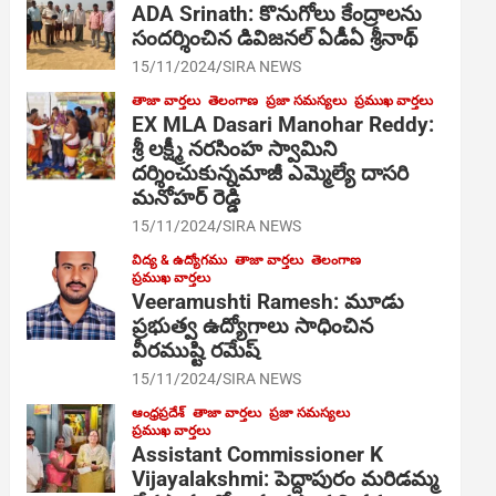
ADA Srinath: కొనుగోలు కేంద్రాల‌ను
సంద‌ర్శించిన డివిజనల్ ఏడీఏ శ్రీనాథ్
15/11/2024
SIRA NEWS
తాజా వార్తలు
తెలంగాణ
ప్రజా సమస్యలు
ప్రముఖ వార్తలు
EX MLA Dasari Manohar Reddy:
శ్రీ లక్ష్మీ నరసింహ స్వామిని
దర్శించుకున్నమాజీ ఎమ్మెల్యే దాసరి
మనోహర్ రెడ్డి
15/11/2024
SIRA NEWS
విద్య & ఉద్యోగము
తాజా వార్తలు
తెలంగాణ
ప్రముఖ వార్తలు
Veeramushti Ramesh: మూడు
ప్రభుత్వ ఉద్యోగాలు సాధించిన
వీరముష్టి రమేష్
15/11/2024
SIRA NEWS
ఆంధ్రప్రదేశ్
తాజా వార్తలు
ప్రజా సమస్యలు
ప్రముఖ వార్తలు
Assistant Commissioner K
Vijayalakshmi: పెద్దాపురం మరిడమ్మ