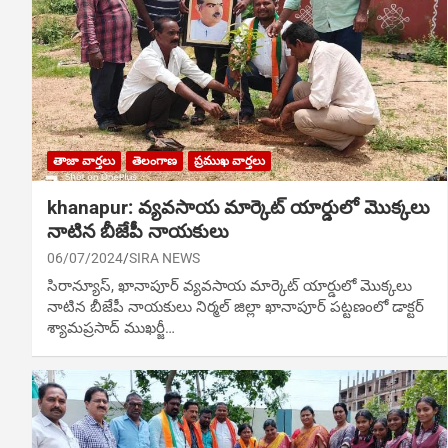
తాజా వార్తలు
తెలంగాణ
ప్రముఖ వార్తలు
khanapur: వ్యవసాయ మార్కెట్ యార్డులో మొక్క‌లు
నాటిన బీజేపీ నాయ‌కులు
06/07/2024
SIRA NEWS
సిరాన్యూస్‌, ఖానాపూర్ వ్యవసాయ మార్కెట్ యార్డులో మొక్క‌లు
నాటిన బీజేపీ నాయ‌కులు నిర్మల్ జిల్లా ఖానాపూర్ పట్టణంలో డాక్టర్
శ్యామప్రసాద్ ముఖర్జీ…