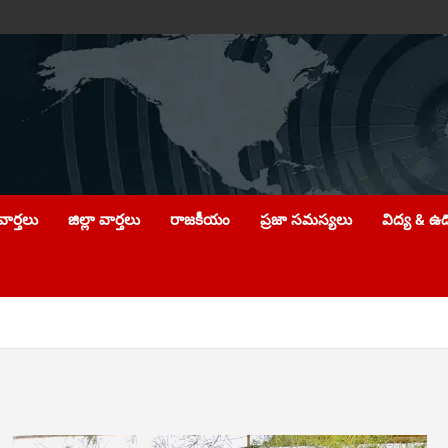
ార్తలు
జిల్లా వార్తలు
రాజకీయం
ప్రజా సమస్యలు
విద్య & ఉ