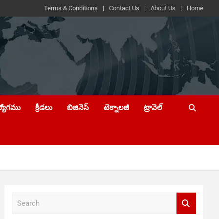
Terms & Conditions
Contact Us
About Us
Home
ద్యోగము
క్రీడలు
బిజినెస్
టెక్నాలజీ
ట్రావెల్
S
e
a