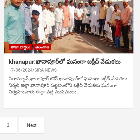
తాజా వార్తలు
తెలంగాణ
khanapur:ఖానాపూర్‌లో ఘనంగా బక్రీద్ వేడుక‌లు
17/06/2024
SIRA NEWS
సిరాన్యూస్,ఖానాపూర్ టౌన్ ఖానాపూర్‌లో ఘనంగా బక్రీద్ వేడుక‌లు
నిర్మల్ జిల్లా ఖానాపూర్ పట్టణంలోని బక్రీద్ వేడుక‌లు ఘ‌నంగా
నిర్వ‌హించారు.ఈద్గా వద్ద ముస్లిములు…
3
Next