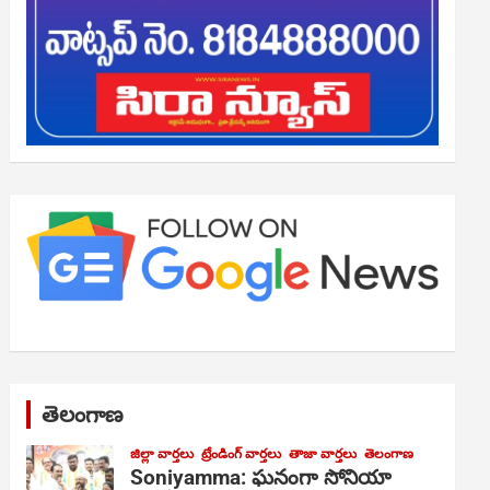
తెలంగాణ
జిల్లా వార్తలు
ట్రేండింగ్ వార్తలు
తాజా వార్తలు
తెలంగాణ
Soniyamma: ఘ‌నంగా సోనియా