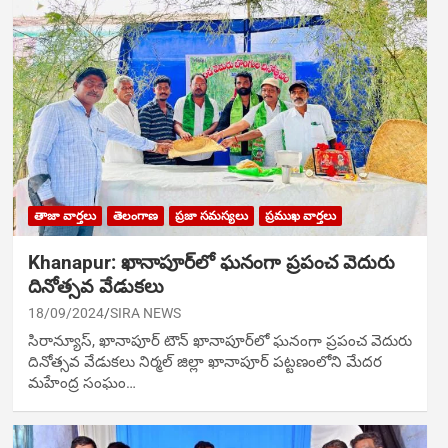
తాజా వార్తలు
తెలంగాణ
ప్రజా సమస్యలు
ప్రముఖ వార్తలు
Khanapur: ఖానాపూర్‌లో ఘ‌నంగా ప్రపంచ వెదురు
దినోత్సవ వేడుకలు
18/09/2024
SIRA NEWS
సిరాన్యూస్, ఖానాపూర్ టౌన్ ఖానాపూర్‌లో ఘ‌నంగా ప్రపంచ వెదురు
దినోత్సవ వేడుకలు నిర్మల్ జిల్లా ఖానాపూర్ పట్టణంలోని మేదర
మహేంద్ర సంఘం…