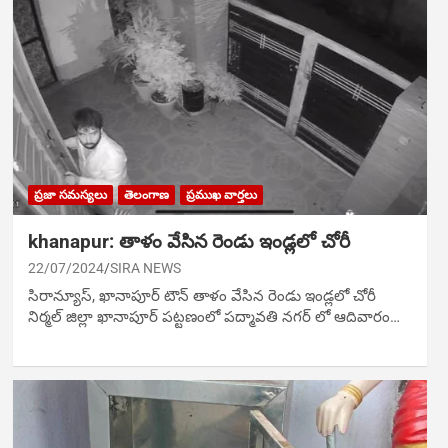
ప్రజా సమస్యలు
తెలంగాణ
ప్రముఖ వార్తలు
khanapur: తాళం వేసిన రెండు ఇండ్ల‌లో చోరీ
22/07/2024
SIRA NEWS
సిరాన్యూస్‌, ఖానాపూర్ టౌన్ తాళం వేసిన రెండు ఇండ్ల‌లో చోరీ
నిర్మల్ జిల్లా ఖానాపూర్ పట్టణంలో పద్మావతి నగర్ లో ఆదివారం…