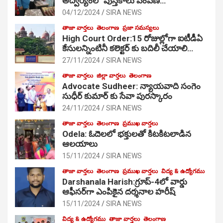
అద్వర్యంలో పుస్తకాలు పంపిణి…
04/12/2024
SIRA NEWS
తాజా వార్తలు
తెలంగాణ
ప్రజా సమస్యలు
High Court Order:15 రోజుల్లోగా ఐటీడీఏ
కేసులన్నింటినీ కలెక్టర్ కు బదిలీ చేయాలి…
27/11/2024
SIRA NEWS
తాజా వార్తలు
జిల్లా వార్తలు
తెలంగాణ
Advocate Sudheer: న్యాయవాది సంగెం
సుధీర్ కుమార్ కు సేవా పురస్కారం
24/11/2024
SIRA NEWS
తాజా వార్తలు
తెలంగాణ
ప్రముఖ వార్తలు
Odela: ఓదెల‌లో భక్తులతో కిటకిటలాడిన
ఆల‌యాలు
15/11/2024
SIRA NEWS
తాజా వార్తలు
తెలంగాణ
ప్రముఖ వార్తలు
విద్య & ఉద్యోగము
Darshanala Harish:గ్రూప్-4లో వార్డు
ఆఫీసర్‌గా ఎంపికైన దర్శనాల హరీష్
15/11/2024
SIRA NEWS
విద్య & ఉద్యోగము
తాజా వార్తలు
తెలంగాణ