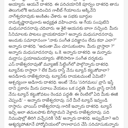
అయ్యారు. ఆయనే దాశరధి. ఈ పరిచయానికి పూర్వం దాశరధి తాను
తెలుగులోకి అనువదించిన గాలీబ్‌ గేయాలను అక్కినేని
నాగేశ్వరరావుకు అంకితం చేశారు. ఆ సభకు బూర్గుల
రామకృష్ణారావుగారు అధ్యక్షత వహించారు. ఆ గేయ సంపుటిని
మధుసూదనరావు చదివారు. ఆ శైలి ఆయనకు బాగా నచ్చింది. మీరు
సినిమాలకు పాటలు వ్రాయకూడదా? అన్నారు మధుసూదనరావు.
అందుకు సమాధానంగా ”నాకు సంగీత పరిజ్ఞానం లేదు కదా ఎలా?”
అన్నారు దాశరధి. ”అదంతా మేం చూసుకుంటాం. మీరు వ్రాస్తారా ?”
అన్నారు మధుసూదనరావు. ఒ.కె. అన్నారు దాశరధి. ఆ మర్నాడు
మద్రాసు ప్రయాణమయ్యారు. తొలిసారిగా సంగీత దర్శకుడు
ఎస్‌.రాజేశ్వరరావుతో మ్యూజిక్‌ సిట్టింగ్‌లో పాల్గొన్నారు దాశరధి.
ట్యూన్‌కు రాస్తారా ? లేక మీరు రాస్తే నేను ట్యూన్‌ కట్టుకోవాలా?
అనడిగారు రాజేశ్వరరావు. ట్యూన్‌కు రాయటమంటే ఏమిటి?
ఆశ్చర్యంగా అడిగారు దాశరధి. అంటే ‘నేను ‘సరిగమలు’ వ్రాసి ఇస్తే
దాని ప్రకారం మీరు పదాలు వేయటం ఒక పద్ధతి. మీరు వ్రాస్తే దానికి
నేను ట్యూన్‌ కట్టుకోవటం రెండవ పద్ధతి. ఈ రెంటిలో ఏది మీకు ఈజీ
చెప్పండి’ – అన్నారు రాజేశ్వరరావు. సరే మీరే ట్యూన్‌ ఇవ్వండి.
రాస్తాను. ఛాయిస్‌ రాజేశ్వరరావు గారికే ఇచ్చారు దాశరధి. ట్యూన్‌
ఇచ్చి అలా తమలపాకు బిగిద్దామని వెళ్లారు రాజేశ్వరరావు. పది
నిముషాల్లో తిరిగి వచ్చేసరికి ‘రెడీ’ అన్నారు దాశరధి. అప్పుడేనా? అని
ఆశ్యర్యపోతూనే హార్మోనియంలో రాగాలాపన చేసి సరిచూసుకున్నారు