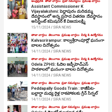
ఆంధ్రప్రదేశ్
తాజా వార్తలు
ప్రజా సమస్యలు
ప్రముఖ వార్తలు
Assistant Commissioner K
Vijayalakshmi: పెద్దాపురం మరిడమ్మ
దేవస్థానంలో అన్న ప్రసాద వితరణ :దేవస్థానం
అసిస్టెంట్ కమిషనర్ కే విజయలక్ష్మి
15/11/2024
SIRA NEWS
తాజా వార్తలు
తెలంగాణ
ప్రముఖ వార్తలు
విద్య & ఉద్యోగము
Kalvasrirampur: కాల్వశ్రీరాంపూర్లో ఘనంగా
బాలల దినోత్సవం
14/11/2024
SIRA NEWS
తాజా వార్తలు
తెలంగాణ
ప్రముఖ వార్తలు
విద్య & ఉద్యోగము
Odela ZPHS: ఓదెల జ‌డ్పీహెచ్ఎస్
పాఠ‌శాల‌లో ఘనంగా బాలల దినోత్సవం
14/11/2024
SIRA NEWS
తాజా వార్తలు
తెలంగాణ
ప్రజా సమస్యలు
ప్రముఖ వార్తలు
Peddapally Goods Train : కాజీపేట-
బల్లార్షా మధ్య రైళ్ల రాకపోకలకు గ్రీన్ సిగ్నల్
14/11/2024
SIRA NEWS
తాజా వార్తలు
తెలంగాణ
ప్రజా సమస్యలు
ప్రముఖ వార్తలు