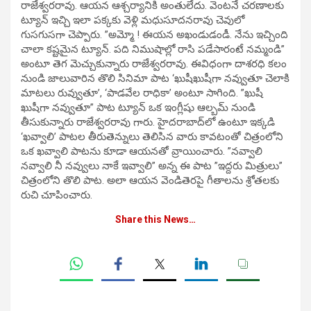
రాజేశ్వరరావు. ఆయన ఆశ్చర్యానికి అంతులేదు. వెంటనే చరణాలకు
ట్యూన్‌ ఇచ్చి ఇలా పక్కకు వెళ్లి మధుసూదనరావు చెవులో
గుసగుసగా చెప్పారు. ”అమ్మో ! ఈయన అఖండుడండీ. నేను ఇచ్చింది
చాలా కష్టమైన ట్యూన్‌. పది నిముషాల్లో రాసి పడేసారంటే నమ్మండి”
అంటూ తెగ మెచ్చుకున్నారు రాజేశ్వరరావు. ఈవిధంగా దాశరధి కలం
నుండి జాలువారిన తొలి సినిమా పాట ‘ఖుషీఖుషీగా నవ్వుతూ చెలాకి
మాటలు రువ్వుతూ’, ‘పాడవేల రాధికా’ అంటూ సాగింది. ”ఖుషీ
ఖుషీగా నవ్వుతూ” పాట ట్యూన్‌ ఒక ఇంగ్లీషు ఆల్బమ్‌ నుండి
తీసుకున్నారు రాజేశ్వరరావు గారు. హైదరాబాద్‌లో ఉంటూ ఇక్కడి
‘ఖవ్వాలి’ పాటల తీరుతెన్నులు తెలిసిన వారు కావటంతో చిత్రంలోని
ఒక ఖవ్వాలి పాటను కూడా ఆయనతో వ్రాయించారు. ”నవ్వాలి
నవ్వాలి నీ నవ్వులు నాకే ఇవ్వాలి” అన్న ఈ పాట ”ఇద్దరు మిత్రులు”
చిత్రంలోని తొలి పాట. అలా ఆయన వెండితెరపై గీతాలను శ్రోతలకు
రుచి చూపించారు.
Share this News…