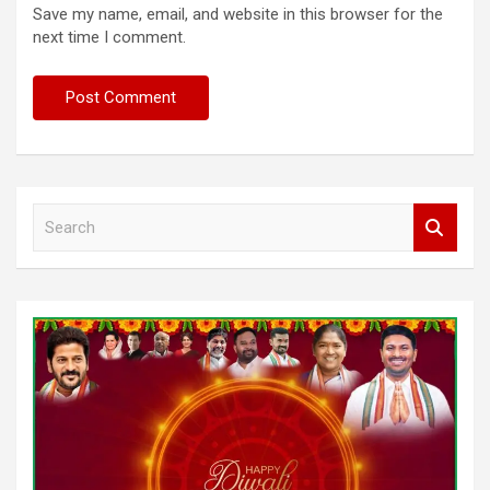
Save my name, email, and website in this browser for the
next time I comment.
S
e
a
r
c
h