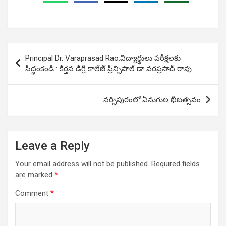
Post
Principal Dr. Varaprasad Rao:విద్యార్థులు పరీక్షలకు
navigation
సిద్ధంకండి : కీర్తన డిగ్రీ కాలేజ్ ప్రిన్సిపాల్ డా వరప్రసాద్ రావు
నర్సిపురంలో ఏనుగుల భీబత్సవం
Leave a Reply
Your email address will not be published.
Required fields
are marked
*
Comment
*