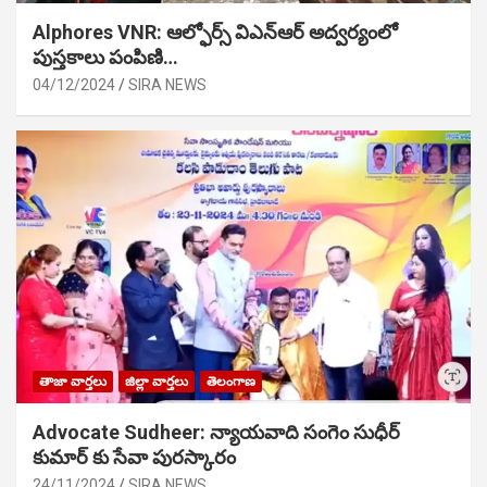
Alphores VNR: ఆల్ఫోర్స్ విఎన్ఆర్ అద్వర్యంలో
పుస్తకాలు పంపిణి…
04/12/2024
SIRA NEWS
తాజా వార్తలు
జిల్లా వార్తలు
తెలంగాణ
Advocate Sudheer: న్యాయవాది సంగెం సుధీర్
కుమార్ కు సేవా పురస్కారం
24/11/2024
SIRA NEWS