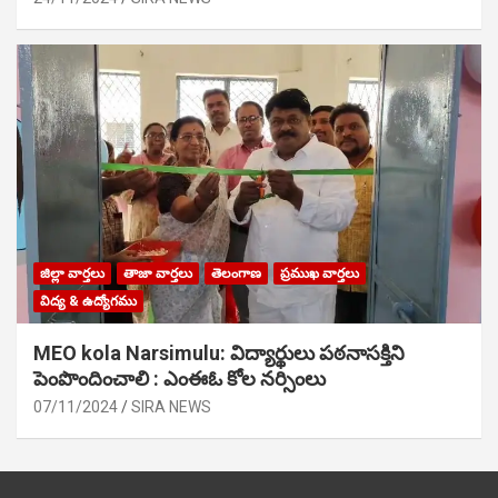
జిల్లా వార్తలు
తాజా వార్తలు
తెలంగాణ
ప్రముఖ వార్తలు
విద్య & ఉద్యోగము
MEO kola Narsimulu: విద్యార్థులు పఠ‌నాసక్తిని
పెంపొందించాలి : ఎంఈఓ కోల నర్సింలు
07/11/2024
SIRA NEWS