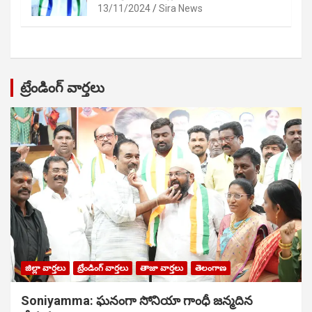
13/11/2024
Sira News
ట్రేండింగ్ వార్తలు
జిల్లా వార్తలు
ట్రేండింగ్ వార్తలు
తాజా వార్తలు
తెలంగాణ
Soniyamma: ఘ‌నంగా సోనియా గాంధీ జ‌న్మ‌దిన