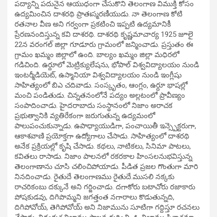
పద్యాన్ని పదునైన ఆయుధంగా చేసుకొని తెలంగాణ విముక్తి కోసం
ఉద్యమించిన దాశరథి ప్రాతఃస్మరణీయుడు. నా తెలంగాణ కోటి
రతనాల వీణ అని గర్వంగా ప్రకటించి ఇప్పటి ఉద్యమానికీ
ప్రేరణనందిస్తున్న కవి దాశరథి. దాశరథి కృష్ణమాచార్య 1925 జూలై
22న వరంగల్‌ జిల్లా గూడూరు గ్రామంలో జన్మించాడు. ప్రస్తుతం ఈ
గ్రామం ఖమ్మం జిల్లాలో ఉంది. బాల్యం ఖమ్మం జిల్లా మధిరలో
గడిచింది. ఉర్దూలో మెట్రిక్యులేషను, భోపాల్‌ విశ్వవిద్యాలయం నుండి
ఇంటర్మీడియెట్‌, ఉస్మానియా విశ్వవిద్యాలయం నుండి ఇంగ్లీషు
సాహిత్యంలో బిఎ చదివాడు. సంస్కృతం, ఆంగ్లం, ఉర్దూ భాషల్లో
మంచి పండితుడు. చిన్నతనంలోనే పద్యం అల్లటంలో ప్రావీణ్యం
సంపాదించాడు. హైదరాబాదు సంస్థానంలో నిజాం అరాచక
ప్రభుత్వానికి వ్యతిరేకంగా జరుగుతున్న ఉద్యమంలో
పాలుపంచుకున్నాడు. ఉపాధ్యాయుడిగా, పంచాయితీ ఇన్స్పెక్టరుగా,
ఆకాశవాణి ప్రయోక్తగా ఉద్యోగాలు చేసాడు. సాహిత్యంలో దాశరథి
అనేక ప్రక్రియల్లో కృషి చేసాడు. కథలు, నాటికలు, సినిమా పాటలు,
కవితలు రాసాడు. నిజాం పాలనలో రకరకాల హింసలనుభవిస్తున్న
తెలంగాణాను చూసి చలించిపోయాడు. పీడిత ప్రజల గొంతుగా మారి
నినదించాడు. రైతుదే తెలంగాణము రైతుదే.ముసలి నక్కకు
రాచరికంబు దక్కునే అని గర్జించాడు. దగాకోరు బటాచోరు రజాకారు
పోషకుడవు, దిగిపొమ్మని జగత్తంత నగారాలు కొడుతున్నది,
దిగిపోవోయ్‌, తెగిపోవోయ్‌ అని నిజామును సూటిగా గద్దిస్తూ రచనలు