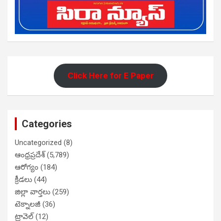
Click Here for E Paper
Categories
Uncategorized
(8)
ఆంధ్రప్రదేశ్
(5,789)
ఆరోగ్యం
(184)
క్రీడలు
(44)
జిల్లా వార్తలు
(259)
టెక్నాలజీ
(36)
ట్రావెల్
(12)