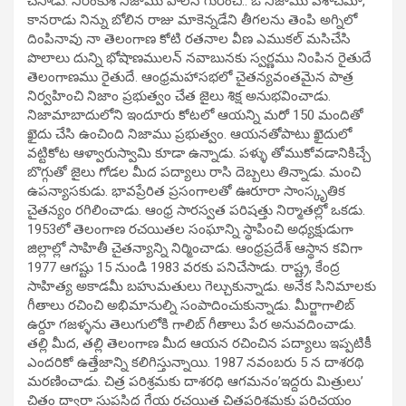
చేసాడు. నిరంకుశ నిజాము పాలన గురించి.. ఓ నిజాము పిశాచమా,
కానరాడు నిన్ను బోలిన రాజు మాకెన్నడేని తీగలను తెంపి అగ్నిలో
దింపినావు నా తెలంగాణ కోటి రతనాల వీణ ఎముకల్‌ మసిచేసి
పొలాలు దున్ని భోషాణములన్‌ నవాబునకు స్వర్ణము నింపిన రైతుదే
తెలంగాణము రైతుదే. ఆంధ్రమహాసభలో చైతన్యవంతమైన పాత్ర
నిర్వహించి నిజాం ప్రభుత్వం చేత జైలు శిక్ష అనుభవించాడు.
నిజామాబాదులోని ఇందూరు కోటలో ఆయన్ని మరో 150 మందితో
ఖైదు చేసి ఉంచింది నిజాము ప్రభుత్వం. ఆయనతోపాటు ఖైదులో
వట్టికోట ఆళ్వారుస్వామి కూడా ఉన్నాడు. పళ్ళు తోముకోవడానికిచ్చే
బొగ్గుతో జైలు గోడల మీద పద్యాలు రాసి దెబ్బలు తిన్నాడు. మంచి
ఉపన్యాసకుడు. భావప్రేరిత ప్రసంగాలతో ఊరూరా సాంస్కృతిక
చైతన్యం రగిలించాడు. ఆంధ్ర సారస్వత పరిషత్తు నిర్మాతల్లో ఒకడు.
1953లో తెలంగాణ రచయితల సంఘాన్ని స్థాపించి అధ్యక్షుడుగా
జిల్లాల్లో సాహితీ చైతన్యాన్ని నిర్మించాడు. ఆంధ్రప్రదేశ్‌ ఆస్థాన కవిగా
1977 ఆగష్టు 15 నుండి 1983 వరకు పనిచేసాడు. రాష్ట్ర, కేంద్ర
సాహిత్య అకాడమీ బహుమతులు గెల్చుకున్నాడు. అనేక సినిమాలకు
గీతాలు రచించి అభిమానుల్ని సంపాదించుకున్నాడు. మీర్జాగాలిబ్‌
ఉర్దూ గజళ్ళను తెలుగులోకి గాలిబ్‌ గీతాలు పేర అనువదించాడు.
తల్లి మీద, తల్లి తెలంగాణ మీద ఆయన రచించిన పద్యాలు ఇప్పటికీ
ఎందరికో ఉత్తేజాన్ని కలిగిస్తున్నాయి. 1987 నవంబరు 5 న దాశరథి
మరణించాడు. చిత్ర పరిశ్రమకు దాశరధి ఆగమనం’ఇద్దరు మిత్రులు’
చిత్రం ద్వారా సుప్రసిద్ధ గేయ రచయిత చిత్రపరిశ్రమకు పరిచయం