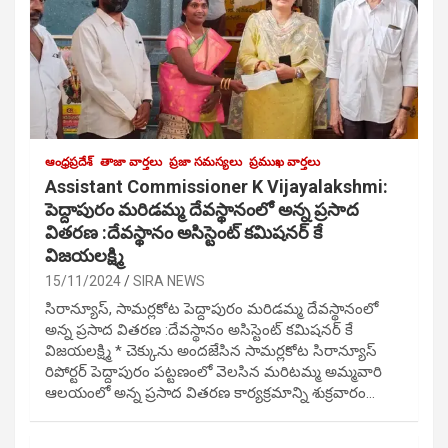
ఆంధ్రప్రదేశ్
తాజా వార్తలు
ప్రజా సమస్యలు
ప్రముఖ వార్తలు
Assistant Commissioner K Vijayalakshmi:
పెద్దాపురం మరిడమ్మ దేవస్థానంలో అన్న ప్రసాద
వితరణ :దేవస్థానం అసిస్టెంట్ కమిషనర్ కే
విజయలక్ష్మి
15/11/2024
SIRA NEWS
సిరాన్యూస్, సామర్లకోట పెద్దాపురం మరిడమ్మ దేవస్థానంలో
అన్న ప్రసాద వితరణ :దేవస్థానం అసిస్టెంట్ కమిషనర్ కే
విజయలక్ష్మి * చెక్కును అందజేసిన సామర్లకోట సిరాన్యూస్
రిపోర్టర్ పెద్దాపురం పట్టణంలో వెలసిన మరిటమ్మ అమ్మవారి
ఆలయంలో అన్న ప్రసాద వితరణ కార్యక్రమాన్ని శుక్రవారం…