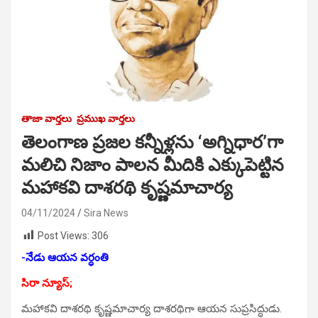
తాజా వార్తలు
ప్రముఖ వార్తలు
తెలంగాణ ప్రజల కన్నీళ్లను ‘అగ్నిధార’గా
మలిచి నిజాం పాలన మీదికి ఎక్కుపెట్టిన
మహాకవి దాశరథి కృష్ణమాచార్య
04/11/2024
Sira News
Post Views:
306
-నేడు ఆయన వర్ధంతి
సిరా న్యూస్;
మహాకవి దాశరథి కృష్ణమాచార్య దాశరథిగా ఆయన సుప్రసిద్ధుడు.