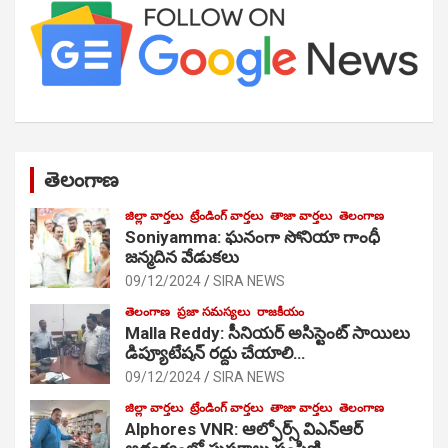
తెలంగాణ
జిల్లా వార్తలు
ట్రేండింగ్ వార్తలు
తాజా వార్తలు
తెలంగాణ
Soniyamma: ఘ‌నంగా సోనియా గాంధీ
జ‌న్మ‌దిన వేడుక‌లు
09/12/2024
SIRA NEWS
తెలంగాణ
ప్రజా సమస్యలు
రాజకీయం
Malla Reddy: సీనియర్ అసిస్టెంట్ సాయిలు
డిప్యూటేషన్ రద్దు చేయాలి…
09/12/2024
SIRA NEWS
జిల్లా వార్తలు
ట్రేండింగ్ వార్తలు
తాజా వార్తలు
తెలంగాణ
Alphores VNR: ఆల్ఫోర్స్ విఎన్ఆర్