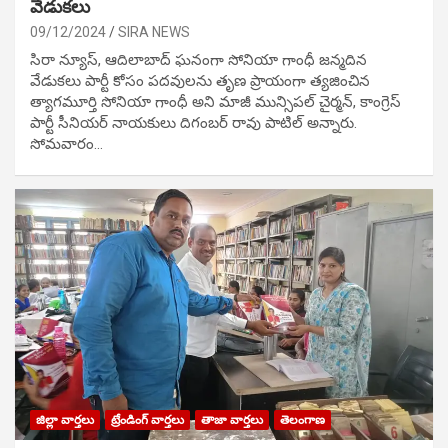
వేడుక‌లు
09/12/2024
SIRA NEWS
సిరా న్యూస్, ఆదిలాబాద్ ఘ‌నంగా సోనియా గాంధీ జ‌న్మ‌దిన
వేడుక‌లు పార్టీ కోసం ప‌ద‌వుల‌ను తృణ ప్రాయంగా త్య‌జించిన
త్యాగమూర్తి సోనియా గాంధీ అని మాజీ మున్సిప‌ల్ చైర్మ‌న్, కాంగ్రెస్
పార్టీ సీనియ‌ర్ నాయ‌కులు దిగంబ‌ర్ రావు పాటిల్ అన్నారు.
సోమవారం…
జిల్లా వార్తలు
ట్రేండింగ్ వార్తలు
తాజా వార్తలు
తెలంగాణ