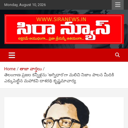
Skip
Monday, August 10, 2026
to
content
Telugu Online News Daily
SIRA NEWS
Home
తాజా వార్తలు
తెలంగాణ ప్రజల కన్నీళ్లను ‘అగ్నిధార’గా మలిచి నిజాం పాలన మీదికి
ఎక్కుపెట్టిన మహాకవి దాశరథి కృష్ణమాచార్య