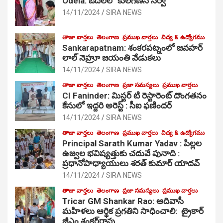
Odela: ఓదెలలో కులగణన సర్వే
14/11/2024
SIRA NEWS
తాజా వార్తలు
తెలంగాణ
ప్రముఖ వార్తలు
విద్య & ఉద్యోగము
Sankarapatnam: శంకరపట్నంలో జవహర్
లాల్ నెహ్రూ జయంతి వేడుకలు
14/11/2024
SIRA NEWS
తాజా వార్తలు
తెలంగాణ
ప్రజా సమస్యలు
ప్రముఖ వార్తలు
CI Faninder: మిస్టర్ టి రెస్టారెంట్ దొంగతనం
కేసులో ఇద్దరి అరెస్ట్ : సీఐ ఫణిందర్
14/11/2024
SIRA NEWS
తాజా వార్తలు
తెలంగాణ
ప్రముఖ వార్తలు
విద్య & ఉద్యోగము
Principal Sarath Kumar Yadav : పిల్లల
ఉజ్వల భవిష్యత్తుకు చదువే పునాది :
ప్రధానోపాధ్యాయులు శరత్ కుమార్ యాదవ్
14/11/2024
SIRA NEWS
తాజా వార్తలు
తెలంగాణ
ప్రజా సమస్యలు
ప్రముఖ వార్తలు
Tricar GM Shankar Rao: ఆదివాసీ
మహిళలు ఆర్థిక ప్రగతిని సాధించాలి: ట్రైకార్
జీఎం శంకర్‌రావు