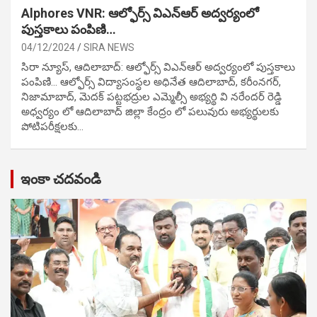
Alphores VNR: ఆల్ఫోర్స్ విఎన్ఆర్ అద్వర్యంలో
పుస్తకాలు పంపిణి…
04/12/2024
SIRA NEWS
సిరా న్యూస్, ఆదిలాబాద్: ఆల్ఫోర్స్ విఎన్ఆర్ అద్వర్యంలో పుస్తకాలు
పంపిణి… ఆల్ఫోర్స్ విద్యాసంస్థల అధినేత ఆదిలాబాద్, కరీంనగర్,
నిజామాబాద్, మెదక్ పట్టభద్రుల ఎమ్మెల్సీ అభ్యర్థి వి నరేందర్ రెడ్డి
అధ్వర్యం లో ఆదిలాబాద్ జిల్లా కేంద్రం లో పలువురు అభ్యర్థులకు
పోటిప‌రీక్ష‌ల‌కు…
ఇంకా చదవండి