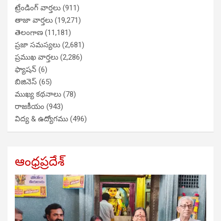
ట్రేండింగ్ వార్తలు
(911)
తాజా వార్తలు
(19,271)
తెలంగాణ
(11,181)
ప్రజా సమస్యలు
(2,681)
ప్రముఖ వార్తలు
(2,286)
ఫ్యాషన్
(6)
బిజినెస్
(65)
ముఖ్య కథనాలు
(78)
రాజకీయం
(943)
విద్య & ఉద్యోగము
(496)
ఆంధ్రప్రదేశ్