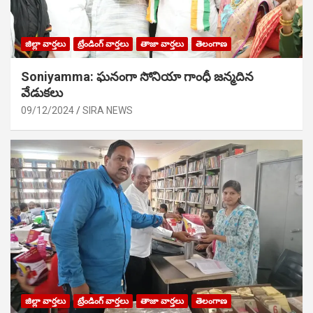
జిల్లా వార్తలు
ట్రేండింగ్ వార్తలు
తాజా వార్తలు
తెలంగాణ
Soniyamma: ఘ‌నంగా సోనియా గాంధీ జ‌న్మ‌దిన
వేడుక‌లు
09/12/2024
SIRA NEWS
జిల్లా వార్తలు
ట్రేండింగ్ వార్తలు
తాజా వార్తలు
తెలంగాణ