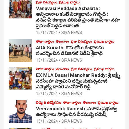
ప్రజా సమస్యలు
ప్రముఖ వార్తలు
Vanavasi Peddada Ashalata :
అన్నిదానాల కంటే విద్యాధానం గొప్పది :
వనవాసి కళ్యాణ పరిషత్ ప్రాంత మహిళా సహ
ప్రముఖ్ పెద్దడ ఆశాలత
15/11/2024
SIRA NEWS
తాజా వార్తలు
తెలంగాణ
ప్రజా సమస్యలు
ప్రముఖ వార్తలు
ADA Srinath: కొనుగోలు కేంద్రాల‌ను
సంద‌ర్శించిన డివిజనల్ ఏడీఏ శ్రీనాథ్
15/11/2024
SIRA NEWS
తాజా వార్తలు
తెలంగాణ
ప్రజా సమస్యలు
ప్రముఖ వార్తలు
EX MLA Dasari Manohar Reddy: శ్రీ లక్ష్మీ
నరసింహ స్వామిని దర్శించుకున్నమాజీ
ఎమ్మెల్యే దాసరి మనోహర్ రెడ్డి
15/11/2024
SIRA NEWS
విద్య & ఉద్యోగము
తాజా వార్తలు
తెలంగాణ
ప్రముఖ వార్తలు
Veeramushti Ramesh: మూడు ప్రభుత్వ
ఉద్యోగాలు సాధించిన వీరముష్టి రమేష్
15/11/2024
SIRA NEWS