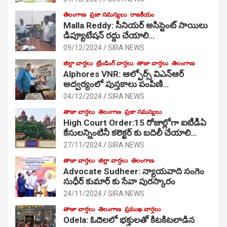
తెలంగాణ
ప్రజా సమస్యలు
రాజకీయం
Malla Reddy: సీనియర్ అసిస్టెంట్ సాయిలు
డిప్యూటేషన్ రద్దు చేయాలి…
09/12/2024
SIRA NEWS
జిల్లా వార్తలు
ట్రేండింగ్ వార్తలు
తాజా వార్తలు
తెలంగాణ
Alphores VNR: ఆల్ఫోర్స్ విఎన్ఆర్
అద్వర్యంలో పుస్తకాలు పంపిణి…
04/12/2024
SIRA NEWS
తాజా వార్తలు
తెలంగాణ
ప్రజా సమస్యలు
High Court Order:15 రోజుల్లోగా ఐటీడీఏ
కేసులన్నింటినీ కలెక్టర్ కు బదిలీ చేయాలి…
27/11/2024
SIRA NEWS
తాజా వార్తలు
జిల్లా వార్తలు
తెలంగాణ
Advocate Sudheer: న్యాయవాది సంగెం
సుధీర్ కుమార్ కు సేవా పురస్కారం
24/11/2024
SIRA NEWS
తాజా వార్తలు
తెలంగాణ
ప్రముఖ వార్తలు
Odela: ఓదెల‌లో భక్తులతో కిటకిటలాడిన