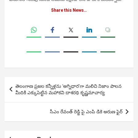
Share this News…
Post
తెలంగాణ ప్రజల కన్నీళ్లను ‘అగ్నిధార’గా మలిచి నిజాం పాలన
navigation
మీదికి ఎక్కుపెట్టిన మహాకవి దాశరథి కృష్ణమాచార్య
సీఎం రేవంత్ రెడ్డి పై ఎంపి డికె అరుణ ఫైర్