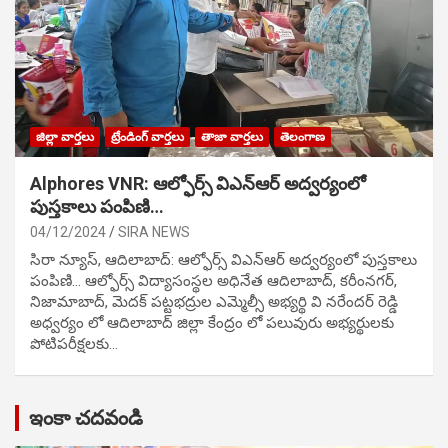
జిల్లా వార్తలు
ట్రేండింగ్ వార్తలు
తాజా వార్తలు
తెలంగాణ
Alphores VNR: ఆల్ఫోర్స్ విఎన్ఆర్ అద్వర్యంలో
పుస్తకాలు పంపిణి…
04/12/2024
SIRA NEWS
సిరా న్యూస్, ఆదిలాబాద్: ఆల్ఫోర్స్ విఎన్ఆర్ అద్వర్యంలో పుస్తకాలు
పంపిణి… ఆల్ఫోర్స్ విద్యాసంస్థల అధినేత ఆదిలాబాద్, కరీంనగర్,
నిజామాబాద్, మెదక్ పట్టభద్రుల ఎమ్మెల్సీ అభ్యర్థి వి నరేందర్ రెడ్డి
అధ్వర్యం లో ఆదిలాబాద్ జిల్లా కేంద్రం లో పలువురు అభ్యర్థులకు
పోటిప‌రీక్ష‌ల‌కు…
ఇంకా చదవండి