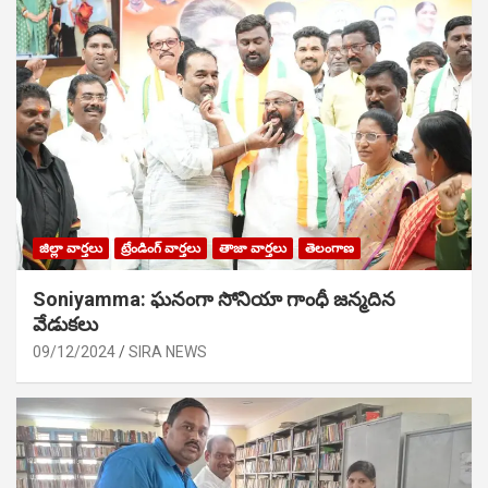
జిల్లా వార్తలు
ట్రేండింగ్ వార్తలు
తాజా వార్తలు
తెలంగాణ
Soniyamma: ఘ‌నంగా సోనియా గాంధీ జ‌న్మ‌దిన
వేడుక‌లు
09/12/2024
SIRA NEWS