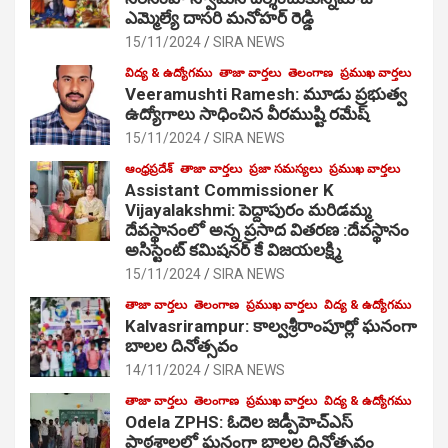
ఎమ్మెల్యే దాసరి మనోహర్ రెడ్డి
15/11/2024
SIRA NEWS
విద్య & ఉద్యోగము
తాజా వార్తలు
తెలంగాణ
ప్రముఖ వార్తలు
Veeramushti Ramesh: మూడు ప్రభుత్వ
ఉద్యోగాలు సాధించిన వీరముష్టి రమేష్
15/11/2024
SIRA NEWS
ఆంధ్రప్రదేశ్
తాజా వార్తలు
ప్రజా సమస్యలు
ప్రముఖ వార్తలు
Assistant Commissioner K
Vijayalakshmi: పెద్దాపురం మరిడమ్మ
దేవస్థానంలో అన్న ప్రసాద వితరణ :దేవస్థానం
అసిస్టెంట్ కమిషనర్ కే విజయలక్ష్మి
15/11/2024
SIRA NEWS
తాజా వార్తలు
తెలంగాణ
ప్రముఖ వార్తలు
విద్య & ఉద్యోగము
Kalvasrirampur: కాల్వశ్రీరాంపూర్లో ఘనంగా
బాలల దినోత్సవం
14/11/2024
SIRA NEWS
తాజా వార్తలు
తెలంగాణ
ప్రముఖ వార్తలు
విద్య & ఉద్యోగము
Odela ZPHS: ఓదెల జ‌డ్పీహెచ్ఎస్
పాఠ‌శాల‌లో ఘనంగా బాలల దినోత్సవం