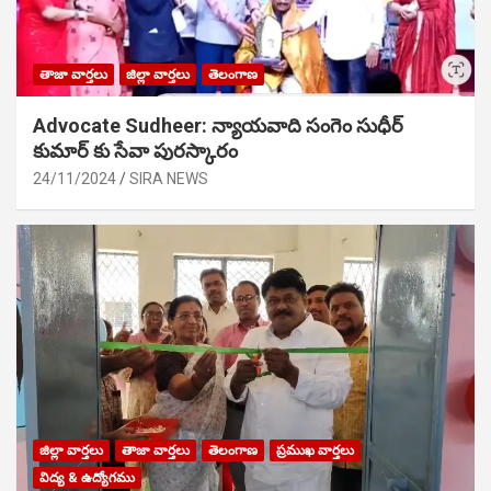
తాజా వార్తలు
జిల్లా వార్తలు
తెలంగాణ
Advocate Sudheer: న్యాయవాది సంగెం సుధీర్
కుమార్ కు సేవా పురస్కారం
24/11/2024
SIRA NEWS
జిల్లా వార్తలు
తాజా వార్తలు
తెలంగాణ
ప్రముఖ వార్తలు
విద్య & ఉద్యోగము