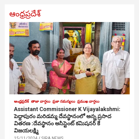
ఆంధ్రప్రదేశ్
ఆంధ్రప్రదేశ్
తాజా వార్తలు
ప్రజా సమస్యలు
ప్రముఖ వార్తలు
Assistant Commissioner K Vijayalakshmi:
పెద్దాపురం మరిడమ్మ దేవస్థానంలో అన్న ప్రసాద
వితరణ :దేవస్థానం అసిస్టెంట్ కమిషనర్ కే
విజయలక్ష్మి
15/11/2024
SIRA NEWS