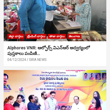
జిల్లా వార్తలు
ట్రేండింగ్ వార్తలు
తాజా వార్తలు
తెలంగాణ
Alphores VNR: ఆల్ఫోర్స్ విఎన్ఆర్ అద్వర్యంలో
పుస్తకాలు పంపిణి…
04/12/2024
SIRA NEWS