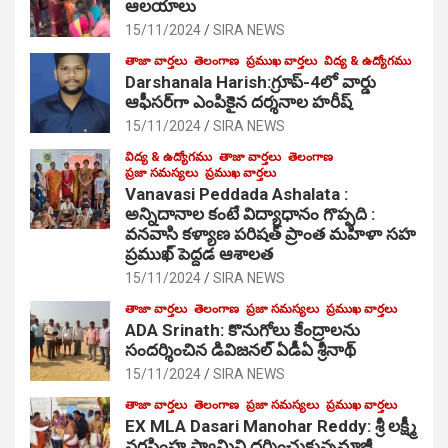
ఆల‌యాలు
15/11/2024
SIRA NEWS
తాజా వార్తలు
తెలంగాణ
ప్రముఖ వార్తలు
విద్య & ఉద్యోగము
Darshanala Harish:గ్రూప్-4లో వార్డు
ఆఫీసర్‌గా ఎంపికైన దర్శనాల హరీష్
15/11/2024
SIRA NEWS
విద్య & ఉద్యోగము
తాజా వార్తలు
తెలంగాణ
ప్రజా సమస్యలు
ప్రముఖ వార్తలు
Vanavasi Peddada Ashalata :
అన్నిదానాల కంటే విద్యాధానం గొప్పది :
వనవాసి కళ్యాణ పరిషత్ ప్రాంత మహిళా సహ
ప్రముఖ్ పెద్దడ ఆశాలత
15/11/2024
SIRA NEWS
తాజా వార్తలు
తెలంగాణ
ప్రజా సమస్యలు
ప్రముఖ వార్తలు
ADA Srinath: కొనుగోలు కేంద్రాల‌ను
సంద‌ర్శించిన డివిజనల్ ఏడీఏ శ్రీనాథ్
15/11/2024
SIRA NEWS
తాజా వార్తలు
తెలంగాణ
ప్రజా సమస్యలు
ప్రముఖ వార్తలు
EX MLA Dasari Manohar Reddy: శ్రీ లక్ష్మీ
నరసింహ స్వామిని దర్శించుకున్నమాజీ