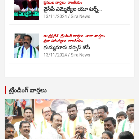
ప్రముఖ వార్తలు
రాజకీయం
వైసీపీ ఎమ్మెల్యేల యూ టర్న్…
13/11/2024
Sira News
ఆంధ్రప్రదేశ్
ట్రేండింగ్ వార్తలు
తాజా వార్తలు
ప్రజా సమస్యలు
రాజకీయం
గుమ్మనూరు వర్సెస్ జేసీ…
13/11/2024
Sira News
ట్రేండింగ్ వార్తలు