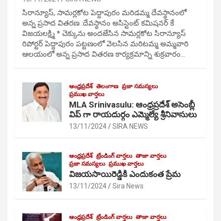
సిరాన్యూస్, సామర్లకోట పెద్దాపురం మరిడమ్మ దేవస్థానంలో
అన్న ప్రసాద వితరణ :దేవస్థానం అసిస్టెంట్ కమిషనర్ కే
విజయలక్ష్మి * చెక్కును అందజేసిన సామర్లకోట సిరాన్యూస్
రిపోర్టర్ పెద్దాపురం పట్టణంలో వెలసిన మరిటమ్మ అమ్మవారి
ఆలయంలో అన్న ప్రసాద వితరణ కార్యక్రమాన్ని శుక్రవారం…
ఆంధ్రప్రదేశ్
తెలంగాణ
ప్రజా సమస్యలు
ప్రముఖ వార్తలు
MLA Srinivasulu: ఆంధ్రప్రదేశ్ అసెంబ్లీ
విప్ గా రాయదుర్గం ఎమ్మెల్యే శ్రీనివాసులు
13/11/2024
SIRA NEWS
ఆంధ్రప్రదేశ్
ట్రేండింగ్ వార్తలు
తాజా వార్తలు
ప్రజా సమస్యలు
ప్రముఖ వార్తలు
విజయసాయిరెడ్డికి ఎందుకంత ప్రేమ
13/11/2024
Sira News
ఆంధ్రప్రదేశ్
ట్రేండింగ్ వార్తలు
తాజా వార్తలు