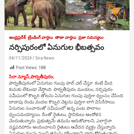
ఆంధ్రప్రదేశ్
ట్రేండింగ్ వార్తలు
తాజా వార్తలు
ప్రజా సమస్యలు
నర్సిపురంలో ఏనుగుల భీబత్సవం
04/11/2024
Sira News
Post Views:
188
సిరా న్యూస్,పార్వతీపురం;
పార్వతీపురంలో ఏనుగుల గుంపు హల్ చల్ చేస్తూ. కంటి మీద
కునుకు లేకుండా చేస్తోంది. పార్వతీపురం మండలం, నర్సిపురం
సమీపంలో కొబ్బరి తోటను ఏనుగుల గుంపు పుర్తిగా ధ్వంసం చేసింది.
దాదాపు రెండు వందల కొబ్బరి చెట్లను పుర్తిగా లాగి విసిరేసాయి.
ఏనుగుల సంచారంతో సమీపంలో ఉన్న పంట పొలాలు
ధ్వంసమయ్యాయి. దీంతో రైతులు, స్థానికులు ఆందోళన
చెందుతున్నారు. ప్రభుత్వమే తమను ఆదుకోవాలని, ఎలాగైనా
నష్టపరిహారం అందించాలని రైతులు ఆవేదన వ్యక్తం చేస్తున్నారు.
ఏనుగుల గుంపు నుంచి తమను రక్షించాలని వారు కోరుతున్నారు.