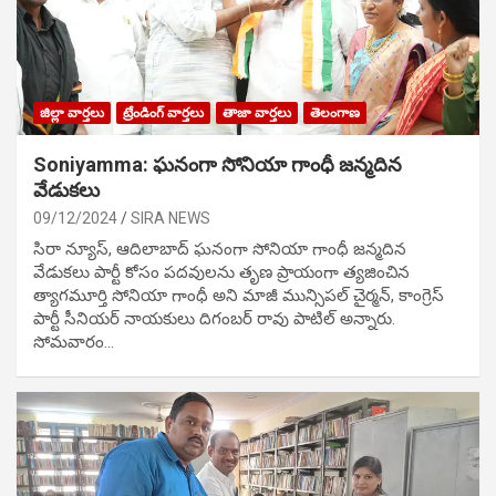
జిల్లా వార్తలు
ట్రేండింగ్ వార్తలు
తాజా వార్తలు
తెలంగాణ
Soniyamma: ఘ‌నంగా సోనియా గాంధీ జ‌న్మ‌దిన
వేడుక‌లు
09/12/2024
SIRA NEWS
సిరా న్యూస్, ఆదిలాబాద్ ఘ‌నంగా సోనియా గాంధీ జ‌న్మ‌దిన
వేడుక‌లు పార్టీ కోసం ప‌ద‌వుల‌ను తృణ ప్రాయంగా త్య‌జించిన
త్యాగమూర్తి సోనియా గాంధీ అని మాజీ మున్సిప‌ల్ చైర్మ‌న్, కాంగ్రెస్
పార్టీ సీనియ‌ర్ నాయ‌కులు దిగంబ‌ర్ రావు పాటిల్ అన్నారు.
సోమవారం…