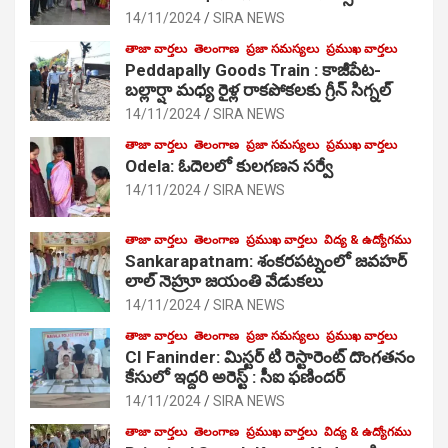
14/11/2024
SIRA NEWS
తాజా వార్తలు
తెలంగాణ
ప్రజా సమస్యలు
ప్రముఖ వార్తలు
Peddapally Goods Train : కాజీపేట-
బల్లార్షా మధ్య రైళ్ల రాకపోకలకు గ్రీన్ సిగ్నల్
14/11/2024
SIRA NEWS
తాజా వార్తలు
తెలంగాణ
ప్రజా సమస్యలు
ప్రముఖ వార్తలు
Odela: ఓదెలలో కులగణన సర్వే
14/11/2024
SIRA NEWS
తాజా వార్తలు
తెలంగాణ
ప్రముఖ వార్తలు
విద్య & ఉద్యోగము
Sankarapatnam: శంకరపట్నంలో జవహర్
లాల్ నెహ్రూ జయంతి వేడుకలు
14/11/2024
SIRA NEWS
తాజా వార్తలు
తెలంగాణ
ప్రజా సమస్యలు
ప్రముఖ వార్తలు
CI Faninder: మిస్టర్ టి రెస్టారెంట్ దొంగతనం
కేసులో ఇద్దరి అరెస్ట్ : సీఐ ఫణిందర్
14/11/2024
SIRA NEWS
తాజా వార్తలు
తెలంగాణ
ప్రముఖ వార్తలు
విద్య & ఉద్యోగము