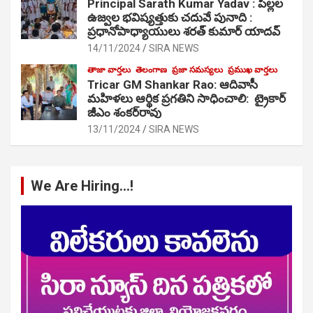
Principal Sarath Kumar Yadav : పిల్లల
ఉజ్వల భవిష్యత్తుకు చదువే పునాది :
ప్రధానోపాధ్యాయులు శరత్ కుమార్ యాదవ్
14/11/2024
SIRA NEWS
తాజా వార్తలు
తెలంగాణ
ప్రజా సమస్యలు
ప్రముఖ వార్తలు
Tricar GM Shankar Rao: ఆదివాసీ
మహిళలు ఆర్థిక ప్రగతిని సాధించాలి: ట్రైకార్
జీఎం శంకర్‌రావు
13/11/2024
SIRA NEWS
We Are Hiring…!