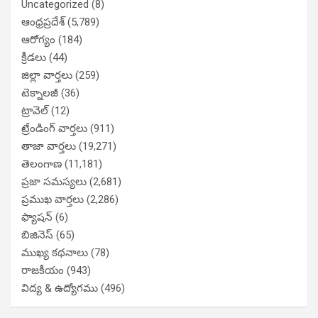
Uncategorized
(8)
ఆంధ్రప్రదేశ్
(5,789)
ఆరోగ్యం
(184)
క్రీడలు
(44)
జిల్లా వార్తలు
(259)
టెక్నాలజీ
(36)
ట్రావెల్
(12)
ట్రేండింగ్ వార్తలు
(911)
తాజా వార్తలు
(19,271)
తెలంగాణ
(11,181)
ప్రజా సమస్యలు
(2,681)
ప్రముఖ వార్తలు
(2,286)
ఫ్యాషన్
(6)
బిజినెస్
(65)
ముఖ్య కథనాలు
(78)
రాజకీయం
(943)
విద్య & ఉద్యోగము
(496)