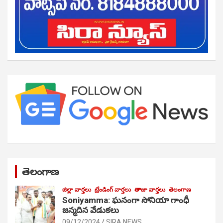
తెలంగాణ
జిల్లా వార్తలు
ట్రేండింగ్ వార్తలు
తాజా వార్తలు
తెలంగాణ
Soniyamma: ఘ‌నంగా సోనియా గాంధీ
జ‌న్మ‌దిన వేడుక‌లు
09/12/2024
SIRA NEWS