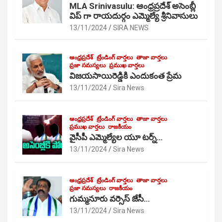
MLA Srinivasulu: ఆంధ్రప్రదేశ్ అసెంబ్లీ
విప్ గా రాయదుర్గం ఎమ్మెల్యే శ్రీనివాసులు
13/11/2024
SIRA NEWS
ఆంధ్రప్రదేశ్
ట్రేండింగ్ వార్తలు
తాజా వార్తలు
ప్రజా సమస్యలు
ప్రముఖ వార్తలు
విజయసాయిరెడ్డికి ఎందుకంత ప్రేమ
13/11/2024
Sira News
ఆంధ్రప్రదేశ్
ట్రేండింగ్ వార్తలు
తాజా వార్తలు
ప్రముఖ వార్తలు
రాజకీయం
వైసీపీ ఎమ్మెల్యేల యూ టర్న్…
13/11/2024
Sira News
ఆంధ్రప్రదేశ్
ట్రేండింగ్ వార్తలు
తాజా వార్తలు
ప్రజా సమస్యలు
రాజకీయం
గుమ్మనూరు వర్సెస్ జేసీ…
13/11/2024
Sira News