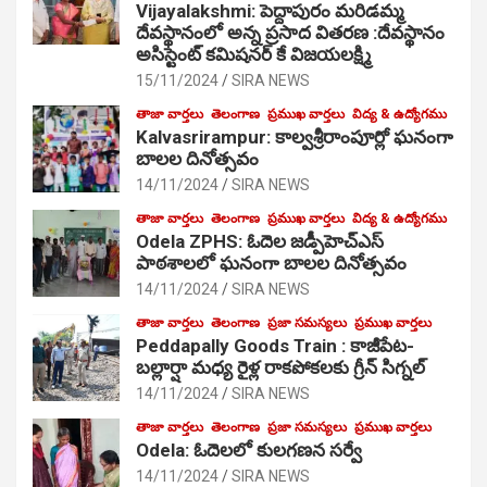
Vijayalakshmi: పెద్దాపురం మరిడమ్మ
దేవస్థానంలో అన్న ప్రసాద వితరణ :దేవస్థానం
అసిస్టెంట్ కమిషనర్ కే విజయలక్ష్మి
15/11/2024
SIRA NEWS
తాజా వార్తలు
తెలంగాణ
ప్రముఖ వార్తలు
విద్య & ఉద్యోగము
Kalvasrirampur: కాల్వశ్రీరాంపూర్లో ఘనంగా
బాలల దినోత్సవం
14/11/2024
SIRA NEWS
తాజా వార్తలు
తెలంగాణ
ప్రముఖ వార్తలు
విద్య & ఉద్యోగము
Odela ZPHS: ఓదెల జ‌డ్పీహెచ్ఎస్
పాఠ‌శాల‌లో ఘనంగా బాలల దినోత్సవం
14/11/2024
SIRA NEWS
తాజా వార్తలు
తెలంగాణ
ప్రజా సమస్యలు
ప్రముఖ వార్తలు
Peddapally Goods Train : కాజీపేట-
బల్లార్షా మధ్య రైళ్ల రాకపోకలకు గ్రీన్ సిగ్నల్
14/11/2024
SIRA NEWS
తాజా వార్తలు
తెలంగాణ
ప్రజా సమస్యలు
ప్రముఖ వార్తలు
Odela: ఓదెలలో కులగణన సర్వే
14/11/2024
SIRA NEWS