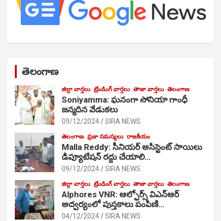
తెలంగాణ
జిల్లా వార్తలు
ట్రేండింగ్ వార్తలు
తాజా వార్తలు
తెలంగాణ
Soniyamma: ఘ‌నంగా సోనియా గాంధీ
జ‌న్మ‌దిన వేడుక‌లు
09/12/2024
SIRA NEWS
తెలంగాణ
ప్రజా సమస్యలు
రాజకీయం
Malla Reddy: సీనియర్ అసిస్టెంట్ సాయిలు
డిప్యూటేషన్ రద్దు చేయాలి…
09/12/2024
SIRA NEWS
జిల్లా వార్తలు
ట్రేండింగ్ వార్తలు
తాజా వార్తలు
తెలంగాణ
Alphores VNR: ఆల్ఫోర్స్ విఎన్ఆర్
అద్వర్యంలో పుస్తకాలు పంపిణి…
04/12/2024
SIRA NEWS