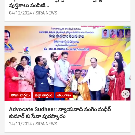
పుస్తకాలు పంపిణి…
04/12/2024
SIRA NEWS
తాజా వార్తలు
జిల్లా వార్తలు
తెలంగాణ
Advocate Sudheer: న్యాయవాది సంగెం సుధీర్
కుమార్ కు సేవా పురస్కారం
24/11/2024
SIRA NEWS