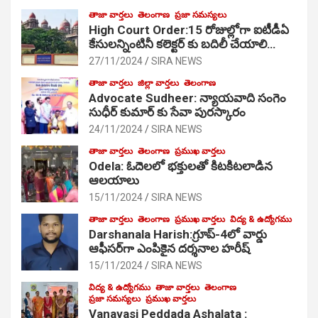
తాజా వార్తలు
తెలంగాణ
ప్రజా సమస్యలు
High Court Order:15 రోజుల్లోగా ఐటీడీఏ
కేసులన్నింటినీ కలెక్టర్ కు బదిలీ చేయాలి…
27/11/2024
SIRA NEWS
తాజా వార్తలు
జిల్లా వార్తలు
తెలంగాణ
Advocate Sudheer: న్యాయవాది సంగెం
సుధీర్ కుమార్ కు సేవా పురస్కారం
24/11/2024
SIRA NEWS
తాజా వార్తలు
తెలంగాణ
ప్రముఖ వార్తలు
Odela: ఓదెల‌లో భక్తులతో కిటకిటలాడిన
ఆల‌యాలు
15/11/2024
SIRA NEWS
తాజా వార్తలు
తెలంగాణ
ప్రముఖ వార్తలు
విద్య & ఉద్యోగము
Darshanala Harish:గ్రూప్-4లో వార్డు
ఆఫీసర్‌గా ఎంపికైన దర్శనాల హరీష్
15/11/2024
SIRA NEWS
విద్య & ఉద్యోగము
తాజా వార్తలు
తెలంగాణ
ప్రజా సమస్యలు
ప్రముఖ వార్తలు
Vanavasi Peddada Ashalata :