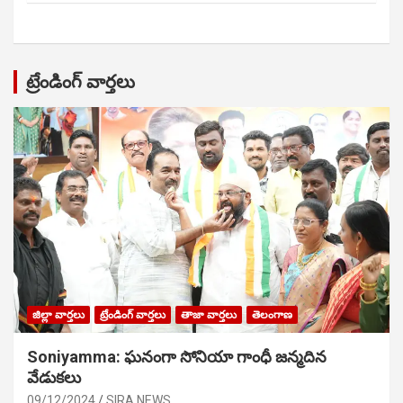
ట్రేండింగ్ వార్తలు
జిల్లా వార్తలు
ట్రేండింగ్ వార్తలు
తాజా వార్తలు
తెలంగాణ
Soniyamma: ఘ‌నంగా సోనియా గాంధీ జ‌న్మ‌దిన
వేడుక‌లు
09/12/2024
SIRA NEWS