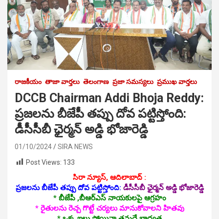
రాజకీయం
తాజా వార్తలు
తెలంగాణ
ప్రజా సమస్యలు
ప్రముఖ వార్తలు
DCCB Chairman Addi Bhoja Reddy:
ప్ర‌జ‌ల‌ను బీజేపీ త‌ప్పు దోవ ప‌ట్టిస్తోంది:
డీసీసీబీ ఛైర్మ‌న్ అడ్డి భోజారెడ్డి
01/10/2024
SIRA NEWS
Post Views:
133
సిరా న్యూస్, ఆదిలాబాద్ :
ప్ర‌జ‌ల‌ను బీజేపీ త‌ప్పు దోవ ప‌ట్టిస్తోంది:
డీసీసీబీ ఛైర్మ‌న్ అడ్డి భోజారెడ్డి
* బీజేపీ ,బీఆర్ఎస్ నాయ‌కుల‌పై ఆగ్ర‌హం
* రైతుల‌ను రెచ్చ గొట్టే చ‌ర్య‌లు మానుకోవాల‌ని హిత‌వు
* ఒక్క ఇల్లు పోయినా త‌మ‌దే బాధ్య‌త‌