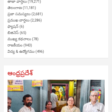
తాజా వార్తలు
(19,271)
తెలంగాణ
(11,181)
ప్రజా సమస్యలు
(2,681)
ప్రముఖ వార్తలు
(2,286)
ఫ్యాషన్
(6)
బిజినెస్
(65)
ముఖ్య కథనాలు
(78)
రాజకీయం
(943)
విద్య & ఉద్యోగము
(496)
ఆంధ్రప్రదేశ్