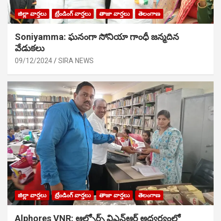
జిల్లా వార్తలు
ట్రేండింగ్ వార్తలు
తాజా వార్తలు
తెలంగాణ
Soniyamma: ఘ‌నంగా సోనియా గాంధీ జ‌న్మ‌దిన
వేడుక‌లు
09/12/2024
SIRA NEWS
జిల్లా వార్తలు
ట్రేండింగ్ వార్తలు
తాజా వార్తలు
తెలంగాణ
Alphores VNR: ఆల్ఫోర్స్ విఎన్ఆర్ అద్వర్యంలో