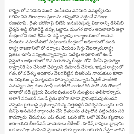
రాష్ట్రంలో ఎనిమిది మంది ఎంపీల‌ను ఎనిమిది ఎమ్మెల్యేల‌ను
గెలిపించిన తెలంగాణ ప్ర‌జ‌ల‌ను త‌ప్పుదోవ ప‌ట్టించే విధంగా
రుణ‌మాఫీ , రైతు భ‌రోసా పై బీజేపీ అనుస‌రిస్తున్న విధానాన్ని డీసీసీబీ
ఛైర్మ‌న్ అడ్డి భోజారెడ్డి త‌ప్పు బ‌ట్టారు. మంగ‌ళ వారం ఆదిలాబాద్ జిల్లా
కేంద్రంలోని కంది శ్రీ‌నివాస రెడ్డి క్యాంపు కార్యాల‌యంలో ఆయ‌న
మీడియా స‌మావేశంలో మ‌ట్లాడారు.కేంద్రంలో అధికారంలో ఉండి
రాష్ట్ర రాజ‌ధానిలో లో ధ‌ర్నాలు చేయ‌డం సిగ్గు చేట‌న్నారు.రాష్ట్ర
ప్ర‌జ‌లు చూసి న‌వ్వుతున్నార‌న్నారు. ప‌దేళ్లు అధ‌కారంలో ఉండి
ప్ర‌స్తుతం అధికారంలో కొన‌సాగుతున్న కేంద్రం లోని బీజేపి ప్ర‌భుత్వం
రాష్ట్రానికి ఏం చేసిందో చెప్పాల‌ని డిమాండ్ చేసారు. ఇక్క‌డ రాష్ట్రంలో
గతంలో ప‌దేళ్ళు అధికారం వెల‌గ‌బెట్టిన బీఆర్ఎస్ నాయ‌కులు కూడా
ఈ విష‌యం పై మాట్ల‌డ‌డం హాస్యాస్ప‌ద‌మ‌న్నారు.ఏవైతే సాంకేతిక
స‌మ‌స్య‌ల వ‌ల్ల రుణ మాఫీ జ‌ర‌గ‌లేదో వారంద‌రికి మ‌రో ప‌ది రోజుల్లో
ఖాతాలో ప‌డే ప్ర‌క్రియ మొద‌ల‌వుతుంద‌ని మంత్రులు తెలిపార‌న్నారు.
అలాగే న‌వంబ‌ర్ నుండి రైతు భ‌రోసా కూడా ప్రారంభమ‌వుతుంద‌ని
చెప్ప‌డం రైతుల‌పై ప్ర‌భుత్వానికున్న చిత్తశుద్దికి నిద‌ర్శ‌న‌మ‌న్నారు. కాని
దీనిపై అన‌వ‌స‌ర రాద్ధాంతం చేసి రైతుల‌ను త‌ప్పుదోవ ప‌ట్టించ‌డం స‌రి
కాద‌న్నారు. చెరువులు, ఎఫ్ టీఎల్, బ‌ఫ‌ర్ జోన్ ల‌లో 28వేల క‌ట్ట‌డాలు
జ‌రిగాయ‌ని బీఆర్ఎస్ నాయ‌కులు కేటీఆర్ , హ‌రీష్ రావులు హైడ్రాను
ఒక బూచిగా చూపించి ప్ర‌జ‌ల‌ను భ‌య భ్రాంతు ల‌కు గురి చేస్తూ వారిని