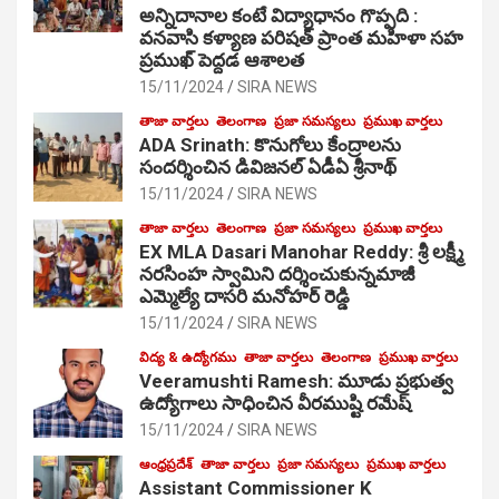
అన్నిదానాల కంటే విద్యాధానం గొప్పది :
వనవాసి కళ్యాణ పరిషత్ ప్రాంత మహిళా సహ
ప్రముఖ్ పెద్దడ ఆశాలత
15/11/2024
SIRA NEWS
తాజా వార్తలు
తెలంగాణ
ప్రజా సమస్యలు
ప్రముఖ వార్తలు
ADA Srinath: కొనుగోలు కేంద్రాల‌ను
సంద‌ర్శించిన డివిజనల్ ఏడీఏ శ్రీనాథ్
15/11/2024
SIRA NEWS
తాజా వార్తలు
తెలంగాణ
ప్రజా సమస్యలు
ప్రముఖ వార్తలు
EX MLA Dasari Manohar Reddy: శ్రీ లక్ష్మీ
నరసింహ స్వామిని దర్శించుకున్నమాజీ
ఎమ్మెల్యే దాసరి మనోహర్ రెడ్డి
15/11/2024
SIRA NEWS
విద్య & ఉద్యోగము
తాజా వార్తలు
తెలంగాణ
ప్రముఖ వార్తలు
Veeramushti Ramesh: మూడు ప్రభుత్వ
ఉద్యోగాలు సాధించిన వీరముష్టి రమేష్
15/11/2024
SIRA NEWS
ఆంధ్రప్రదేశ్
తాజా వార్తలు
ప్రజా సమస్యలు
ప్రముఖ వార్తలు
Assistant Commissioner K