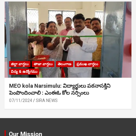
జిల్లా వార్తలు
తాజా వార్తలు
తెలంగాణ
ప్రముఖ వార్తలు
విద్య & ఉద్యోగము
MEO kola Narsimulu: విద్యార్థులు పఠ‌నాసక్తిని
పెంపొందించాలి : ఎంఈఓ కోల నర్సింలు
07/11/2024
SIRA NEWS
Our Mission