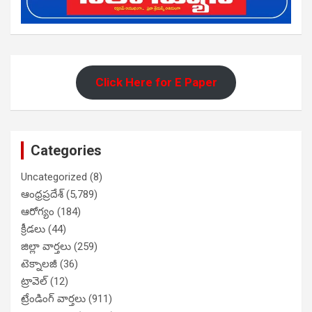
Click Here for E Paper
Categories
Uncategorized
(8)
ఆంధ్రప్రదేశ్
(5,789)
ఆరోగ్యం
(184)
క్రీడలు
(44)
జిల్లా వార్తలు
(259)
టెక్నాలజీ
(36)
ట్రావెల్
(12)
ట్రేండింగ్ వార్తలు
(911)