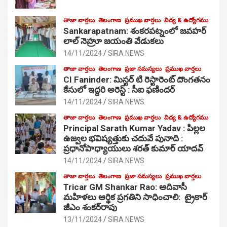
తాజా వార్తలు
తెలంగాణ
ప్రముఖ వార్తలు
విద్య & ఉద్యోగము
Sankarapatnam: శంకరపట్నంలో జవహర్
లాల్ నెహ్రూ జయంతి వేడుకలు
14/11/2024
SIRA NEWS
తాజా వార్తలు
తెలంగాణ
ప్రజా సమస్యలు
ప్రముఖ వార్తలు
CI Faninder: మిస్టర్ టి రెస్టారెంట్ దొంగతనం
కేసులో ఇద్దరి అరెస్ట్ : సీఐ ఫణిందర్
14/11/2024
SIRA NEWS
తాజా వార్తలు
తెలంగాణ
ప్రముఖ వార్తలు
విద్య & ఉద్యోగము
Principal Sarath Kumar Yadav : పిల్లల
ఉజ్వల భవిష్యత్తుకు చదువే పునాది :
ప్రధానోపాధ్యాయులు శరత్ కుమార్ యాదవ్
14/11/2024
SIRA NEWS
తాజా వార్తలు
తెలంగాణ
ప్రజా సమస్యలు
ప్రముఖ వార్తలు
Tricar GM Shankar Rao: ఆదివాసీ
మహిళలు ఆర్థిక ప్రగతిని సాధించాలి: ట్రైకార్
జీఎం శంకర్‌రావు
13/11/2024
SIRA NEWS