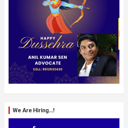
We Are Hiring…!