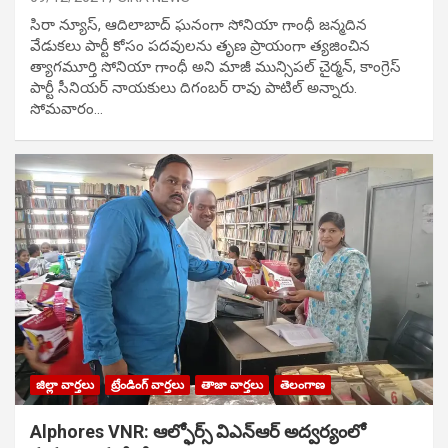
సిరా న్యూస్, ఆదిలాబాద్ ఘ‌నంగా సోనియా గాంధీ జ‌న్మ‌దిన
వేడుక‌లు పార్టీ కోసం ప‌ద‌వుల‌ను తృణ ప్రాయంగా త్య‌జించిన
త్యాగమూర్తి సోనియా గాంధీ అని మాజీ మున్సిప‌ల్ చైర్మ‌న్, కాంగ్రెస్
పార్టీ సీనియ‌ర్ నాయ‌కులు దిగంబ‌ర్ రావు పాటిల్ అన్నారు.
సోమవారం…
జిల్లా వార్తలు
ట్రేండింగ్ వార్తలు
తాజా వార్తలు
తెలంగాణ
Alphores VNR: ఆల్ఫోర్స్ విఎన్ఆర్ అద్వర్యంలో