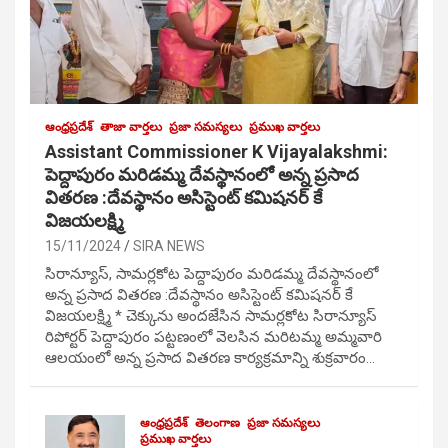
ఆంధ్రప్రదేశ్
తాజా వార్తలు
ప్రజా సమస్యలు
ప్రముఖ వార్తలు
Assistant Commissioner K Vijayalakshmi:
పెద్దాపురం మరిడమ్మ దేవస్థానంలో అన్న ప్రసాద
వితరణ :దేవస్థానం అసిస్టెంట్ కమిషనర్ కే
విజయలక్ష్మి
15/11/2024
SIRA NEWS
సిరాన్యూస్, సామర్లకోట పెద్దాపురం మరిడమ్మ దేవస్థానంలో
అన్న ప్రసాద వితరణ :దేవస్థానం అసిస్టెంట్ కమిషనర్ కే
విజయలక్ష్మి * చెక్కును అందజేసిన సామర్లకోట సిరాన్యూస్
రిపోర్టర్ పెద్దాపురం పట్టణంలో వెలసిన మరిటమ్మ అమ్మవారి
ఆలయంలో అన్న ప్రసాద వితరణ కార్యక్రమాన్ని శుక్రవారం…
ఆంధ్రప్రదేశ్
తెలంగాణ
ప్రజా సమస్యలు
ప్రముఖ వార్తలు