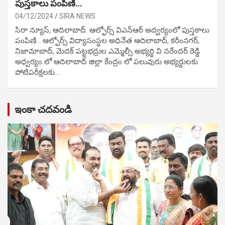
పుస్తకాలు పంపిణి…
04/12/2024
SIRA NEWS
సిరా న్యూస్, ఆదిలాబాద్: ఆల్ఫోర్స్ విఎన్ఆర్ అద్వర్యంలో పుస్తకాలు
పంపిణి… ఆల్ఫోర్స్ విద్యాసంస్థల అధినేత ఆదిలాబాద్, కరీంనగర్,
నిజామాబాద్, మెదక్ పట్టభద్రుల ఎమ్మెల్సీ అభ్యర్థి వి నరేందర్ రెడ్డి
అధ్వర్యం లో ఆదిలాబాద్ జిల్లా కేంద్రం లో పలువురు అభ్యర్థులకు
పోటిప‌రీక్ష‌ల‌కు…
ఇంకా చదవండి