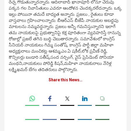
రెచ్చ గొడుతున్నార‌న్నారు. ఆదిలాబాద్ ఖానాపూర్ లోనూ చెరువు
ప‌క్క‌న గ‌ల నివాసితులు ఎవ‌రూ ఆందోళ‌న చెంద‌క్క‌ర‌లేద‌న్నారు. ఒక్క
ఇల్లు పోయినా త‌మ‌దే బాధ్య‌త అన్నారు. ప్ర‌జ‌లు , రైతులు కూడా
వాస్తవాలు గ్రహించాల‌న్నారు. బీఆర్ఎస్ బీజేపీ నాయ‌కుల అబ‌ద్ద‌పు
మాట‌ల‌ను న‌మ్మ‌వ‌ద్ద‌న్నారు. ప్ర‌జ‌లు అన్నీ గ‌మ‌నిస్తున్నార‌ని ఇలాగే
త‌మ నాయ‌కుల‌పై ప్ర‌భుత్వానిపై క‌క్ష పూరితంగా వ్య‌వ‌హ‌రిస్తే రానున్న
రోజుల్లో ప్ర‌జ‌లే త‌గిన బుద్ధి చెబుతార‌న్నారు. స‌మావేశంలో కాంగ్రెస్
సీనియర్ నాయకులు గిమ్మ సంతోష్, కాంగ్రెస్ పార్టీ జిల్లా మహిళా
అధ్యక్షురాలు మంచికట్ల ఆశమ్మ,ఎం.ఏ షకీల్,లోక ప్రవీణ్ రెడ్డి,
కౌన్సిలర్లు బండారి సతీష్,సంద నర్సింగ్, వైస్ ప్రెసిడెంట్ సోనియా
మంథని,నాయకులు పోరెడ్డి కిషన్,మహిళా నాయకురాలు నేరెళ్ల
లక్ష్మి,ఖమర్ బేగం తదితరులు పాల్గొన్నారు.
Share this News…