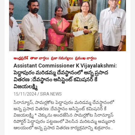
ఆంధ్రప్రదేశ్
తాజా వార్తలు
ప్రజా సమస్యలు
ప్రముఖ వార్తలు
Assistant Commissioner K Vijayalakshmi:
పెద్దాపురం మరిడమ్మ దేవస్థానంలో అన్న ప్రసాద
వితరణ :దేవస్థానం అసిస్టెంట్ కమిషనర్ కే
విజయలక్ష్మి
15/11/2024
SIRA NEWS
సిరాన్యూస్, సామర్లకోట పెద్దాపురం మరిడమ్మ దేవస్థానంలో
అన్న ప్రసాద వితరణ :దేవస్థానం అసిస్టెంట్ కమిషనర్ కే
విజయలక్ష్మి * చెక్కును అందజేసిన సామర్లకోట సిరాన్యూస్
రిపోర్టర్ పెద్దాపురం పట్టణంలో వెలసిన మరిటమ్మ అమ్మవారి
ఆలయంలో అన్న ప్రసాద వితరణ కార్యక్రమాన్ని శుక్రవారం…