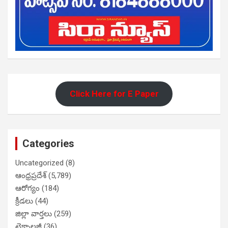
Click Here for E Paper
Categories
Uncategorized
(8)
ఆంధ్రప్రదేశ్
(5,789)
ఆరోగ్యం
(184)
క్రీడలు
(44)
జిల్లా వార్తలు
(259)
టెక్నాలజీ
(36)