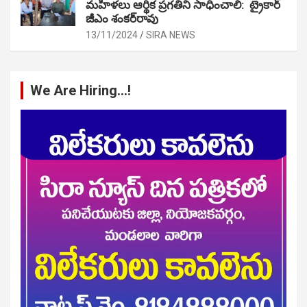
మహిళలు ఆర్థిక ప్రగతిని సాధించాలి: ట్రైకార్
జీఎం శంకర్‌రావు
13/11/2024
SIRA NEWS
We Are Hiring…!