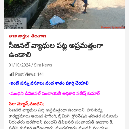
తాజా వార్తలు
తెలంగాణ
సీజనల్ వ్యాధుల పట్ల అప్రమత్తంగా
ఉండాలి
01/10/2024
Sira News
Post Views:
141
-ఇంటి పన్ను వసూలు వంద శాతం పూర్తి చేయాలి
-మంథని డివిజనల్ పంచాయతీ అధికారి సతీష్ కుమార్
సిరా న్యూస్,మంథని;
సీజనల్ వ్యాధుల పట్ల అప్రమత్తంగా ఉందాలని, పారిశుధ్య
కార్యక్రమాలు అయిన ఫాగింగ్, బ్లీచింగ్, క్లోరినేషన్ తదితర పనులను
నిరంతరం జరపాలని మంథని డివిజనల్ పంచాయతీ అధికారి కే.
సతీష్ కుమార్ ఆదేశించారు. మంగళవారం మంథని మండలం