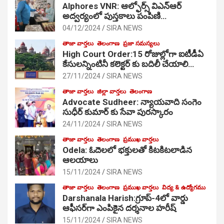
Alphores VNR: ఆల్ఫోర్స్ విఎన్ఆర్
అద్వర్యంలో పుస్తకాలు పంపిణి…
04/12/2024
SIRA NEWS
తాజా వార్తలు
తెలంగాణ
ప్రజా సమస్యలు
High Court Order:15 రోజుల్లోగా ఐటీడీఏ
కేసులన్నింటినీ కలెక్టర్ కు బదిలీ చేయాలి…
27/11/2024
SIRA NEWS
తాజా వార్తలు
జిల్లా వార్తలు
తెలంగాణ
Advocate Sudheer: న్యాయవాది సంగెం
సుధీర్ కుమార్ కు సేవా పురస్కారం
24/11/2024
SIRA NEWS
తాజా వార్తలు
తెలంగాణ
ప్రముఖ వార్తలు
Odela: ఓదెల‌లో భక్తులతో కిటకిటలాడిన
ఆల‌యాలు
15/11/2024
SIRA NEWS
తాజా వార్తలు
తెలంగాణ
ప్రముఖ వార్తలు
విద్య & ఉద్యోగము
Darshanala Harish:గ్రూప్-4లో వార్డు
ఆఫీసర్‌గా ఎంపికైన దర్శనాల హరీష్
15/11/2024
SIRA NEWS