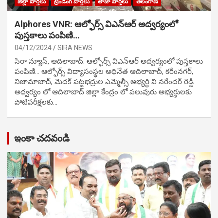
జిల్లా వార్తలు
ట్రేండింగ్ వార్తలు
తాజా వార్తలు
తెలంగాణ
Alphores VNR: ఆల్ఫోర్స్ విఎన్ఆర్ అద్వర్యంలో
పుస్తకాలు పంపిణి…
04/12/2024
SIRA NEWS
సిరా న్యూస్, ఆదిలాబాద్: ఆల్ఫోర్స్ విఎన్ఆర్ అద్వర్యంలో పుస్తకాలు
పంపిణి… ఆల్ఫోర్స్ విద్యాసంస్థల అధినేత ఆదిలాబాద్, కరీంనగర్,
నిజామాబాద్, మెదక్ పట్టభద్రుల ఎమ్మెల్సీ అభ్యర్థి వి నరేందర్ రెడ్డి
అధ్వర్యం లో ఆదిలాబాద్ జిల్లా కేంద్రం లో పలువురు అభ్యర్థులకు
పోటిప‌రీక్ష‌ల‌కు…
ఇంకా చదవండి