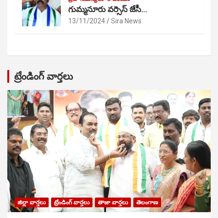
గుమ్మనూరు వర్సెస్ జేసీ…
13/11/2024
Sira News
ట్రేండింగ్ వార్తలు
జిల్లా వార్తలు
ట్రేండింగ్ వార్తలు
తాజా వార్తలు
తెలంగాణ