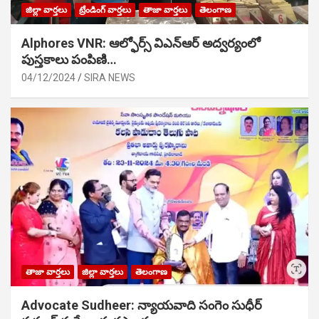
జిల్లా వార్తలు
ట్రేండింగ్ వార్తలు
తాజా వార్తలు
తెలంగాణ
Alphores VNR: ఆల్ఫోర్స్ విఎన్ఆర్ అద్వర్యంలో
పుస్తకాలు పంపిణి…
04/12/2024
SIRA NEWS
తాజా వార్తలు
జిల్లా వార్తలు
తెలంగాణ
Advocate Sudheer: న్యాయవాది సంగెం సుధీర్