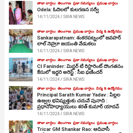
తాజా వార్తలు
తెలంగాణ
ప్రజా సమస్యలు
ప్రముఖ వార్తలు
Odela: ఓదెలలో కులగణన సర్వే
14/11/2024
SIRA NEWS
తాజా వార్తలు
తెలంగాణ
ప్రముఖ వార్తలు
విద్య & ఉద్యోగము
Sankarapatnam: శంకరపట్నంలో జవహర్
లాల్ నెహ్రూ జయంతి వేడుకలు
14/11/2024
SIRA NEWS
తాజా వార్తలు
తెలంగాణ
ప్రజా సమస్యలు
ప్రముఖ వార్తలు
CI Faninder: మిస్టర్ టి రెస్టారెంట్ దొంగతనం
కేసులో ఇద్దరి అరెస్ట్ : సీఐ ఫణిందర్
14/11/2024
SIRA NEWS
తాజా వార్తలు
తెలంగాణ
ప్రముఖ వార్తలు
విద్య & ఉద్యోగము
Principal Sarath Kumar Yadav : పిల్లల
ఉజ్వల భవిష్యత్తుకు చదువే పునాది :
ప్రధానోపాధ్యాయులు శరత్ కుమార్ యాదవ్
14/11/2024
SIRA NEWS
తాజా వార్తలు
తెలంగాణ
ప్రజా సమస్యలు
ప్రముఖ వార్తలు
Tricar GM Shankar Rao: ఆదివాసీ