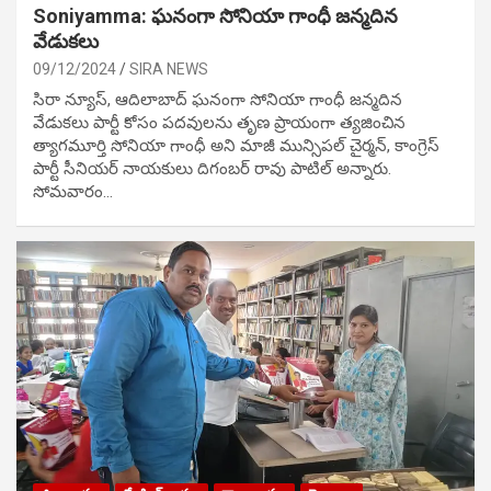
Soniyamma: ఘ‌నంగా సోనియా గాంధీ జ‌న్మ‌దిన
వేడుక‌లు
09/12/2024
SIRA NEWS
సిరా న్యూస్, ఆదిలాబాద్ ఘ‌నంగా సోనియా గాంధీ జ‌న్మ‌దిన
వేడుక‌లు పార్టీ కోసం ప‌ద‌వుల‌ను తృణ ప్రాయంగా త్య‌జించిన
త్యాగమూర్తి సోనియా గాంధీ అని మాజీ మున్సిప‌ల్ చైర్మ‌న్, కాంగ్రెస్
పార్టీ సీనియ‌ర్ నాయ‌కులు దిగంబ‌ర్ రావు పాటిల్ అన్నారు.
సోమవారం…