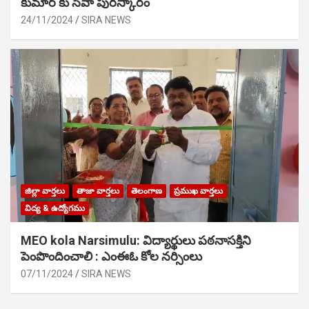
కుమార్ కు సేవా పురస్కారం
24/11/2024
SIRA NEWS
జిల్లా వార్తలు
తాజా వార్తలు
తెలంగాణ
ప్రముఖ వార్తలు
విద్య & ఉద్యోగము
MEO kola Narsimulu: విద్యార్థులు పఠ‌నాసక్తిని
పెంపొందించాలి : ఎంఈఓ కోల నర్సింలు
07/11/2024
SIRA NEWS