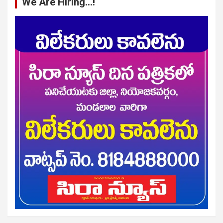
We Are Hiring…!