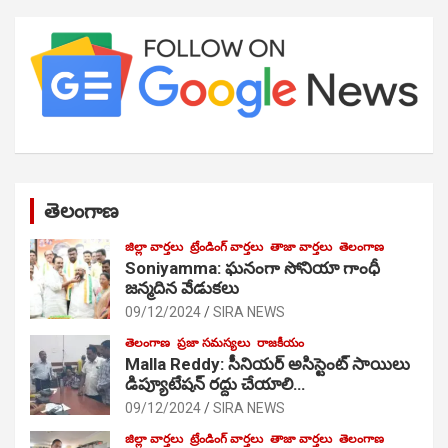
తెలంగాణ
జిల్లా వార్తలు
ట్రేండింగ్ వార్తలు
తాజా వార్తలు
తెలంగాణ
Soniyamma: ఘ‌నంగా సోనియా గాంధీ
జ‌న్మ‌దిన వేడుక‌లు
09/12/2024
SIRA NEWS
తెలంగాణ
ప్రజా సమస్యలు
రాజకీయం
Malla Reddy: సీనియర్ అసిస్టెంట్ సాయిలు
డిప్యూటేషన్ రద్దు చేయాలి…
09/12/2024
SIRA NEWS
జిల్లా వార్తలు
ట్రేండింగ్ వార్తలు
తాజా వార్తలు
తెలంగాణ