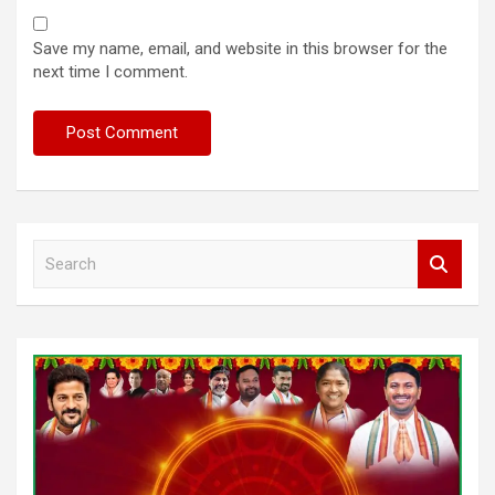
Save my name, email, and website in this browser for the
next time I comment.
S
e
a
r
c
h