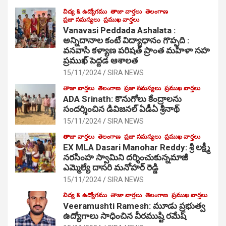
విద్య & ఉద్యోగము
తాజా వార్తలు
తెలంగాణ
ప్రజా సమస్యలు
ప్రముఖ వార్తలు
Vanavasi Peddada Ashalata :
అన్నిదానాల కంటే విద్యాధానం గొప్పది :
వనవాసి కళ్యాణ పరిషత్ ప్రాంత మహిళా సహ
ప్రముఖ్ పెద్దడ ఆశాలత
15/11/2024
SIRA NEWS
తాజా వార్తలు
తెలంగాణ
ప్రజా సమస్యలు
ప్రముఖ వార్తలు
ADA Srinath: కొనుగోలు కేంద్రాల‌ను
సంద‌ర్శించిన డివిజనల్ ఏడీఏ శ్రీనాథ్
15/11/2024
SIRA NEWS
తాజా వార్తలు
తెలంగాణ
ప్రజా సమస్యలు
ప్రముఖ వార్తలు
EX MLA Dasari Manohar Reddy: శ్రీ లక్ష్మీ
నరసింహ స్వామిని దర్శించుకున్నమాజీ
ఎమ్మెల్యే దాసరి మనోహర్ రెడ్డి
15/11/2024
SIRA NEWS
విద్య & ఉద్యోగము
తాజా వార్తలు
తెలంగాణ
ప్రముఖ వార్తలు
Veeramushti Ramesh: మూడు ప్రభుత్వ
ఉద్యోగాలు సాధించిన వీరముష్టి రమేష్