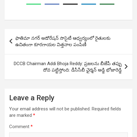
Post
ఫాతిమా నగర్ అడోరేషన్ సొసైటీ ఆధ్వర్యంలో రైతులకు
navigation
ఉచితంగా కూరగాయల విత్తనాల పంపిణీ
DCCB Chairman Addi Bhoja Reddy: ప్ర‌జ‌ల‌ను బీజేపీ త‌ప్పు
దోవ ప‌ట్టిస్తోంది: డీసీసీబీ ఛైర్మ‌న్ అడ్డి భోజారెడ్డి
Leave a Reply
Your email address will not be published.
Required fields
are marked
*
Comment
*