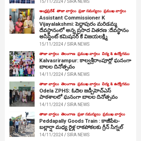
15/11/2024
SIRA NEWS
ఆంధ్రప్రదేశ్
తాజా వార్తలు
ప్రజా సమస్యలు
ప్రముఖ వార్తలు
Assistant Commissioner K
Vijayalakshmi: పెద్దాపురం మరిడమ్మ
దేవస్థానంలో అన్న ప్రసాద వితరణ :దేవస్థానం
అసిస్టెంట్ కమిషనర్ కే విజయలక్ష్మి
15/11/2024
SIRA NEWS
తాజా వార్తలు
తెలంగాణ
ప్రముఖ వార్తలు
విద్య & ఉద్యోగము
Kalvasrirampur: కాల్వశ్రీరాంపూర్లో ఘనంగా
బాలల దినోత్సవం
14/11/2024
SIRA NEWS
తాజా వార్తలు
తెలంగాణ
ప్రముఖ వార్తలు
విద్య & ఉద్యోగము
Odela ZPHS: ఓదెల జ‌డ్పీహెచ్ఎస్
పాఠ‌శాల‌లో ఘనంగా బాలల దినోత్సవం
14/11/2024
SIRA NEWS
తాజా వార్తలు
తెలంగాణ
ప్రజా సమస్యలు
ప్రముఖ వార్తలు
Peddapally Goods Train : కాజీపేట-
బల్లార్షా మధ్య రైళ్ల రాకపోకలకు గ్రీన్ సిగ్నల్
14/11/2024
SIRA NEWS