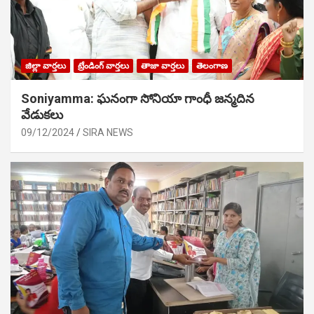
జిల్లా వార్తలు
ట్రేండింగ్ వార్తలు
తాజా వార్తలు
తెలంగాణ
Soniyamma: ఘ‌నంగా సోనియా గాంధీ జ‌న్మ‌దిన
వేడుక‌లు
09/12/2024
SIRA NEWS