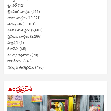
ట్రావెల్
(12)
ట్రేండింగ్ వార్తలు
(911)
తాజా వార్తలు
(19,271)
తెలంగాణ
(11,181)
ప్రజా సమస్యలు
(2,681)
ప్రముఖ వార్తలు
(2,286)
ఫ్యాషన్
(6)
బిజినెస్
(65)
ముఖ్య కథనాలు
(78)
రాజకీయం
(943)
విద్య & ఉద్యోగము
(496)
ఆంధ్రప్రదేశ్