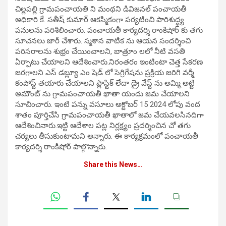
చిల్లపల్లి గ్రామపంచాయతి ని మంథని డివిజనల్ పంచాయతీ
అధికారి కే. సతీష్ కుమార్ ఆకస్మికంగా పర్యటించి పారిశుద్ధ్య
పనులను పరిశీలించారు. పంచాయతీ కార్యదర్శి రాంకిషోర్ కు తగు
సూచనలు జారీ చేశారు. స్మశాన వాటిక ను ఆయన సందర్శించి
పరిసరాలను శుభ్రం చేయించాలని, బాత్రూం లలో నీటి వసతి
ఏర్పాటు చేయాలని ఆదేశించారు.నిరంతరం ఇంటింటా చెత్త సేకరణ
జరగాలని ఎస్ డబ్ల్యూ ఎం షెడ్ లో సెగ్రిగేషను ప్రక్రియ జరిగి వర్మీ
కంపోస్ట్ తయారు చేయాలని ప్లాస్టిక్ లేదా డ్రై వేస్ట్ ను అమ్మి అట్టి
అమౌంట్ ను గ్రామపంచాయతీ ఖాతా యందు జమ చేయాలని
సూచించారు. ఇంటి పన్ను వసూలు అక్టోబర్ 15 2024 లోపు వంద
శాతం పూర్తిచేసి గ్రామపంచాయతీ ఖాతాలో జమ చేయవలసినదిగా
ఆదేశించినారు.ఇట్టి ఆదేశాల పట్ల నిర్లక్ష్యం ప్రదర్శించిన చో తగు
చర్యలు తీసుకుంటామని అన్నారు. ఈ కార్యక్రమంలో పంచాయతీ
కార్యదర్శి రాంకిషోర్ పాల్గొన్నారు.
Share this News…