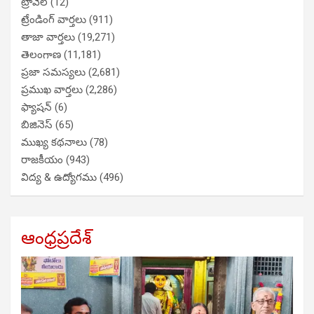
ట్రావెల్
(12)
ట్రేండింగ్ వార్తలు
(911)
తాజా వార్తలు
(19,271)
తెలంగాణ
(11,181)
ప్రజా సమస్యలు
(2,681)
ప్రముఖ వార్తలు
(2,286)
ఫ్యాషన్
(6)
బిజినెస్
(65)
ముఖ్య కథనాలు
(78)
రాజకీయం
(943)
విద్య & ఉద్యోగము
(496)
ఆంధ్రప్రదేశ్