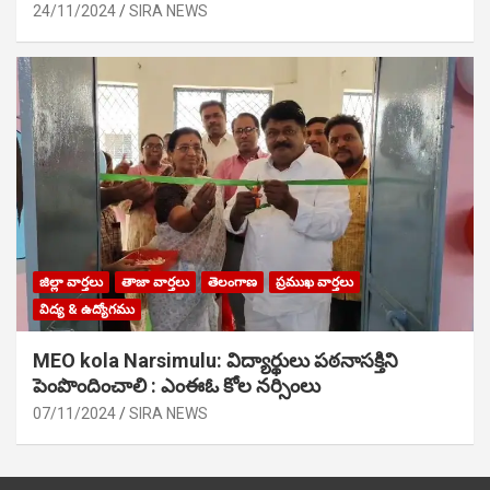
24/11/2024
SIRA NEWS
జిల్లా వార్తలు
తాజా వార్తలు
తెలంగాణ
ప్రముఖ వార్తలు
విద్య & ఉద్యోగము
MEO kola Narsimulu: విద్యార్థులు పఠ‌నాసక్తిని
పెంపొందించాలి : ఎంఈఓ కోల నర్సింలు
07/11/2024
SIRA NEWS