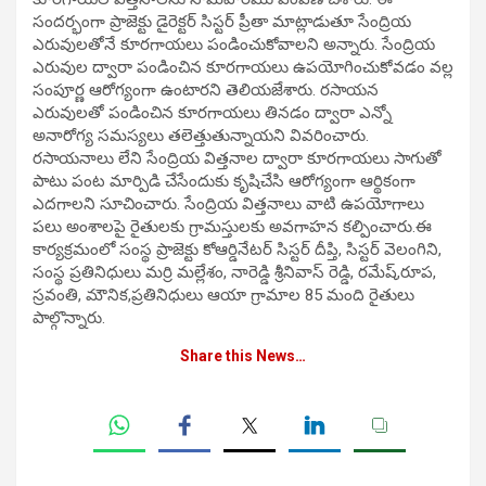
సందర్భంగా ప్రాజెక్టు డైరెక్టర్ సిస్టర్ ప్రీతా మాట్లాడుతూ సేంద్రియ
ఎరువులతోనే కూరగాయలు పండించుకోవాలని అన్నారు. సేంద్రియ
ఎరువుల ద్వారా పండించిన కూరగాయలు ఉపయోగించుకోవడం వల్ల
సంపూర్ణ ఆరోగ్యంగా ఉంటారని తెలియజేశారు. రసాయన
ఎరువులతో పండించిన కూరగాయలు తినడం ద్వారా ఎన్నో
అనారోగ్య సమస్యలు తలెత్తుతున్నాయని వివరించారు.
రసాయనాలు లేని సేంద్రియ విత్తనాల ద్వారా కూరగాయలు సాగుతో
పాటు పంట మార్పిడి చేసేందుకు కృషిచేసి ఆరోగ్యంగా ఆర్థికంగా
ఎదగాలని సూచించారు. సేంద్రియ విత్తనాలు వాటి ఉపయోగాలు
పలు అంశాలపై రైతులకు గ్రామస్తులకు అవగాహన కల్పించారు.ఈ
కార్యక్రమంలో సంస్థ ప్రాజెక్టు కోఆర్డినేటర్ సిస్టర్ దీప్తి, సిస్టర్ వెలంగిని,
సంస్థ ప్రతినిధులు మర్రి మల్లేశం, నారెడ్డి శ్రీనివాస్ రెడ్డి, రమేష్,రూప,
స్రవంతి, మౌనిక,ప్రతినిధులు ఆయా గ్రామాల 85 మంది రైతులు
పాల్గొన్నారు.
Share this News…