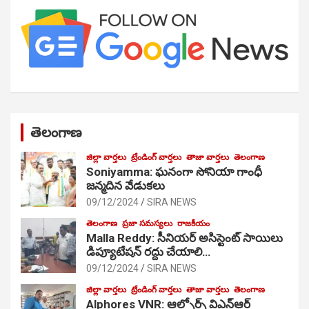
తెలంగాణ
జిల్లా వార్తలు
ట్రేండింగ్ వార్తలు
తాజా వార్తలు
తెలంగాణ
Soniyamma: ఘ‌నంగా సోనియా గాంధీ
జ‌న్మ‌దిన వేడుక‌లు
09/12/2024
SIRA NEWS
తెలంగాణ
ప్రజా సమస్యలు
రాజకీయం
Malla Reddy: సీనియర్ అసిస్టెంట్ సాయిలు
డిప్యూటేషన్ రద్దు చేయాలి…
09/12/2024
SIRA NEWS
జిల్లా వార్తలు
ట్రేండింగ్ వార్తలు
తాజా వార్తలు
తెలంగాణ
Alphores VNR: ఆల్ఫోర్స్ విఎన్ఆర్