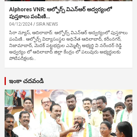
Alphores VNR: ఆల్ఫోర్స్ విఎన్ఆర్ అద్వర్యంలో
పుస్తకాలు పంపిణి…
04/12/2024
SIRA NEWS
సిరా న్యూస్, ఆదిలాబాద్: ఆల్ఫోర్స్ విఎన్ఆర్ అద్వర్యంలో పుస్తకాలు
పంపిణి… ఆల్ఫోర్స్ విద్యాసంస్థల అధినేత ఆదిలాబాద్, కరీంనగర్,
నిజామాబాద్, మెదక్ పట్టభద్రుల ఎమ్మెల్సీ అభ్యర్థి వి నరేందర్ రెడ్డి
అధ్వర్యం లో ఆదిలాబాద్ జిల్లా కేంద్రం లో పలువురు అభ్యర్థులకు
పోటిప‌రీక్ష‌ల‌కు…
ఇంకా చదవండి