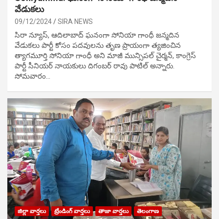
వేడుక‌లు
09/12/2024
SIRA NEWS
సిరా న్యూస్, ఆదిలాబాద్ ఘ‌నంగా సోనియా గాంధీ జ‌న్మ‌దిన
వేడుక‌లు పార్టీ కోసం ప‌ద‌వుల‌ను తృణ ప్రాయంగా త్య‌జించిన
త్యాగమూర్తి సోనియా గాంధీ అని మాజీ మున్సిప‌ల్ చైర్మ‌న్, కాంగ్రెస్
పార్టీ సీనియ‌ర్ నాయ‌కులు దిగంబ‌ర్ రావు పాటిల్ అన్నారు.
సోమవారం…
జిల్లా వార్తలు
ట్రేండింగ్ వార్తలు
తాజా వార్తలు
తెలంగాణ