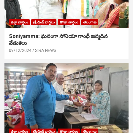
జిల్లా వార్తలు
ట్రేండింగ్ వార్తలు
తాజా వార్తలు
తెలంగాణ
Soniyamma: ఘ‌నంగా సోనియా గాంధీ జ‌న్మ‌దిన
వేడుక‌లు
09/12/2024
SIRA NEWS
జిల్లా వార్తలు
ట్రేండింగ్ వార్తలు
తాజా వార్తలు
తెలంగాణ