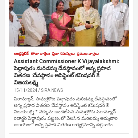
ఆంధ్రప్రదేశ్
తాజా వార్తలు
ప్రజా సమస్యలు
ప్రముఖ వార్తలు
Assistant Commissioner K Vijayalakshmi:
పెద్దాపురం మరిడమ్మ దేవస్థానంలో అన్న ప్రసాద
వితరణ :దేవస్థానం అసిస్టెంట్ కమిషనర్ కే
విజయలక్ష్మి
15/11/2024
SIRA NEWS
సిరాన్యూస్, సామర్లకోట పెద్దాపురం మరిడమ్మ దేవస్థానంలో
అన్న ప్రసాద వితరణ :దేవస్థానం అసిస్టెంట్ కమిషనర్ కే
విజయలక్ష్మి * చెక్కును అందజేసిన సామర్లకోట సిరాన్యూస్
రిపోర్టర్ పెద్దాపురం పట్టణంలో వెలసిన మరిటమ్మ అమ్మవారి
ఆలయంలో అన్న ప్రసాద వితరణ కార్యక్రమాన్ని శుక్రవారం…