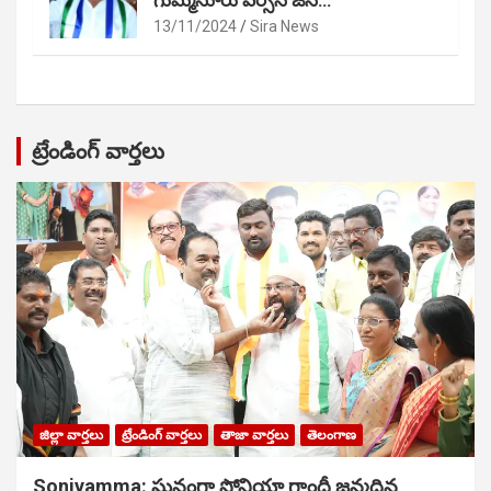
గుమ్మనూరు వర్సెస్ జేసీ…
13/11/2024
Sira News
ట్రేండింగ్ వార్తలు
జిల్లా వార్తలు
ట్రేండింగ్ వార్తలు
తాజా వార్తలు
తెలంగాణ
Soniyamma: ఘ‌నంగా సోనియా గాంధీ జ‌న్మ‌దిన