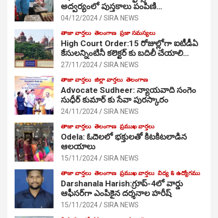
అద్వర్యంలో పుస్తకాలు పంపిణి…
04/12/2024
SIRA NEWS
తాజా వార్తలు
తెలంగాణ
ప్రజా సమస్యలు
High Court Order:15 రోజుల్లోగా ఐటీడీఏ
కేసులన్నింటినీ కలెక్టర్ కు బదిలీ చేయాలి…
27/11/2024
SIRA NEWS
తాజా వార్తలు
జిల్లా వార్తలు
తెలంగాణ
Advocate Sudheer: న్యాయవాది సంగెం
సుధీర్ కుమార్ కు సేవా పురస్కారం
24/11/2024
SIRA NEWS
తాజా వార్తలు
తెలంగాణ
ప్రముఖ వార్తలు
Odela: ఓదెల‌లో భక్తులతో కిటకిటలాడిన
ఆల‌యాలు
15/11/2024
SIRA NEWS
తాజా వార్తలు
తెలంగాణ
ప్రముఖ వార్తలు
విద్య & ఉద్యోగము
Darshanala Harish:గ్రూప్-4లో వార్డు
ఆఫీసర్‌గా ఎంపికైన దర్శనాల హరీష్
15/11/2024
SIRA NEWS