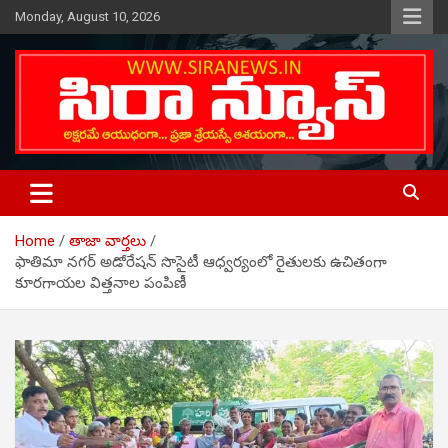
Skip
Monday, August 10, 2026
to
content
Telugu Online News Daily
SIRA NEWS
Home
తాజా వార్తలు
ఫాతిమా నగర్ అడోరేషన్ సొసైటీ ఆధ్వర్యంలో రైతులకు ఉచితంగా
కూరగాయల విత్తనాల పంపిణీ