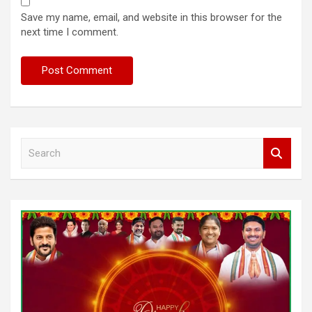
Save my name, email, and website in this browser for the
next time I comment.
S
e
a
r
c
h