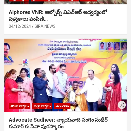
Alphores VNR: ఆల్ఫోర్స్ విఎన్ఆర్ అద్వర్యంలో
పుస్తకాలు పంపిణి…
04/12/2024
SIRA NEWS
తాజా వార్తలు
జిల్లా వార్తలు
తెలంగాణ
Advocate Sudheer: న్యాయవాది సంగెం సుధీర్
కుమార్ కు సేవా పురస్కారం