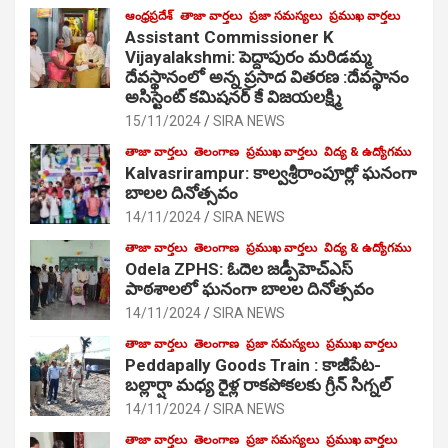
ఆంధ్రప్రదేశ్
తాజా వార్తలు
ప్రజా సమస్యలు
ప్రముఖ వార్తలు
Assistant Commissioner K
Vijayalakshmi: పెద్దాపురం మరిడమ్మ
దేవస్థానంలో అన్న ప్రసాద వితరణ :దేవస్థానం
అసిస్టెంట్ కమిషనర్ కే విజయలక్ష్మి
15/11/2024
SIRA NEWS
తాజా వార్తలు
తెలంగాణ
ప్రముఖ వార్తలు
విద్య & ఉద్యోగము
Kalvasrirampur: కాల్వశ్రీరాంపూర్లో ఘనంగా
బాలల దినోత్సవం
14/11/2024
SIRA NEWS
తాజా వార్తలు
తెలంగాణ
ప్రముఖ వార్తలు
విద్య & ఉద్యోగము
Odela ZPHS: ఓదెల జ‌డ్పీహెచ్ఎస్
పాఠ‌శాల‌లో ఘనంగా బాలల దినోత్సవం
14/11/2024
SIRA NEWS
తాజా వార్తలు
తెలంగాణ
ప్రజా సమస్యలు
ప్రముఖ వార్తలు
Peddapally Goods Train : కాజీపేట-
బల్లార్షా మధ్య రైళ్ల రాకపోకలకు గ్రీన్ సిగ్నల్
14/11/2024
SIRA NEWS
తాజా వార్తలు
తెలంగాణ
ప్రజా సమస్యలు
ప్రముఖ వార్తలు