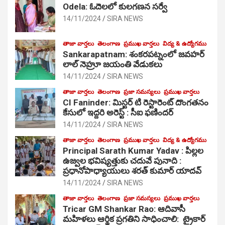
Odela: ఓదెలలో కులగణన సర్వే
14/11/2024
SIRA NEWS
తాజా వార్తలు
తెలంగాణ
ప్రముఖ వార్తలు
విద్య & ఉద్యోగము
Sankarapatnam: శంకరపట్నంలో జవహర్
లాల్ నెహ్రూ జయంతి వేడుకలు
14/11/2024
SIRA NEWS
తాజా వార్తలు
తెలంగాణ
ప్రజా సమస్యలు
ప్రముఖ వార్తలు
CI Faninder: మిస్టర్ టి రెస్టారెంట్ దొంగతనం
కేసులో ఇద్దరి అరెస్ట్ : సీఐ ఫణిందర్
14/11/2024
SIRA NEWS
తాజా వార్తలు
తెలంగాణ
ప్రముఖ వార్తలు
విద్య & ఉద్యోగము
Principal Sarath Kumar Yadav : పిల్లల
ఉజ్వల భవిష్యత్తుకు చదువే పునాది :
ప్రధానోపాధ్యాయులు శరత్ కుమార్ యాదవ్
14/11/2024
SIRA NEWS
తాజా వార్తలు
తెలంగాణ
ప్రజా సమస్యలు
ప్రముఖ వార్తలు
Tricar GM Shankar Rao: ఆదివాసీ
మహిళలు ఆర్థిక ప్రగతిని సాధించాలి: ట్రైకార్