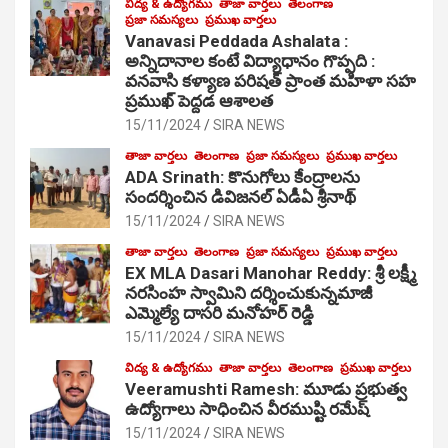
విద్య & ఉద్యోగము
తాజా వార్తలు
తెలంగాణ
ప్రజా సమస్యలు
ప్రముఖ వార్తలు
Vanavasi Peddada Ashalata :
అన్నిదానాల కంటే విద్యాధానం గొప్పది :
వనవాసి కళ్యాణ పరిషత్ ప్రాంత మహిళా సహ
ప్రముఖ్ పెద్దడ ఆశాలత
15/11/2024
SIRA NEWS
తాజా వార్తలు
తెలంగాణ
ప్రజా సమస్యలు
ప్రముఖ వార్తలు
ADA Srinath: కొనుగోలు కేంద్రాల‌ను
సంద‌ర్శించిన డివిజనల్ ఏడీఏ శ్రీనాథ్
15/11/2024
SIRA NEWS
తాజా వార్తలు
తెలంగాణ
ప్రజా సమస్యలు
ప్రముఖ వార్తలు
EX MLA Dasari Manohar Reddy: శ్రీ లక్ష్మీ
నరసింహ స్వామిని దర్శించుకున్నమాజీ
ఎమ్మెల్యే దాసరి మనోహర్ రెడ్డి
15/11/2024
SIRA NEWS
విద్య & ఉద్యోగము
తాజా వార్తలు
తెలంగాణ
ప్రముఖ వార్తలు
Veeramushti Ramesh: మూడు ప్రభుత్వ
ఉద్యోగాలు సాధించిన వీరముష్టి రమేష్
15/11/2024
SIRA NEWS