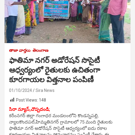
తాజా వార్తలు
తెలంగాణ
ఫాతిమా నగర్ అడోరేషన్ సొసైటీ
ఆధ్వర్యంలో రైతులకు ఉచితంగా
కూరగాయల విత్తనాల పంపిణీ
01/10/2024
Sira News
Post Views:
148
సిరా న్యూస్,చొప్పదండి;
కరీంనగర్ జిల్లా గంగాధర మండలంలోని కొండన్నపల్లి,
న్యాలకొందపల్,హిమ్మతినగర్ గ్రామాలలో 75 మంది రైతులకు
ఫాతిమా నగర్ అడోరేషన్ సొసైటీ ఆధ్వర్యంలో ఐదు రకాల
కూరగాయల విత్తనాలను సోమవారము పంపిణీ చేశారు. ఈ