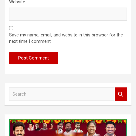
Website
Save my name, email, and website in this browser for the
next time I comment.
S
e
a
r
c
h