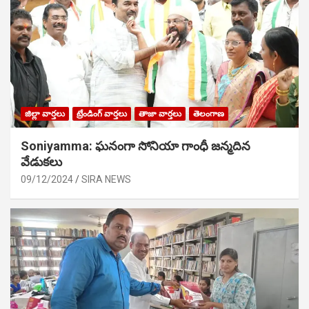
జిల్లా వార్తలు
ట్రేండింగ్ వార్తలు
తాజా వార్తలు
తెలంగాణ
Soniyamma: ఘ‌నంగా సోనియా గాంధీ జ‌న్మ‌దిన
వేడుక‌లు
09/12/2024
SIRA NEWS