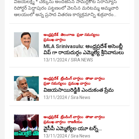
విజయలక్ష్మి * చెక్కును అందజేసిన సామర్లకోట సిరాన్యూస్
రిపోర్టర్ పెద్దాపురం పట్టణంలో వెలసిన మరిటమ్మ అమ్మవారి
ఆలయంలో అన్న ప్రసాద వితరణ కార్యక్రమాన్ని శుక్రవారం…
ఆంధ్రప్రదేశ్
తెలంగాణ
ప్రజా సమస్యలు
ప్రముఖ వార్తలు
MLA Srinivasulu: ఆంధ్రప్రదేశ్ అసెంబ్లీ
విప్ గా రాయదుర్గం ఎమ్మెల్యే శ్రీనివాసులు
13/11/2024
SIRA NEWS
ఆంధ్రప్రదేశ్
ట్రేండింగ్ వార్తలు
తాజా వార్తలు
ప్రజా సమస్యలు
ప్రముఖ వార్తలు
విజయసాయిరెడ్డికి ఎందుకంత ప్రేమ
13/11/2024
Sira News
ఆంధ్రప్రదేశ్
ట్రేండింగ్ వార్తలు
తాజా వార్తలు
ప్రముఖ వార్తలు
రాజకీయం
వైసీపీ ఎమ్మెల్యేల యూ టర్న్…
13/11/2024
Sira News