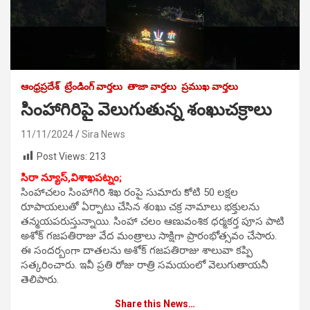
ఆంధ్రప్రదేశ్
ట్రేండింగ్ వార్తలు
తాజా వార్తలు
ప్రముఖ వార్తలు
సింహాగిరిపై వెలుగుతున్న శంఖుచక్రాలు
11/11/2024
Sira News
Post Views:
213
సిరా న్యూస్,విశాఖపట్నం;
సింహాచలం సింహాగిరి శిఖ రంపై సుమారు కోటి 50 లక్షల
రూపాయలుతో ఏర్పాటు చేసిన శoఖు చక్ర నామాలు భక్తులను
తన్మయపరుస్తున్నాయి. సింహా చలం ఆణువంశిక ధర్మకర్త పూస పాటి
అశోక్ గజపతిరాజు వేద మంత్రాలు సాక్షిగా ప్రారంభోత్సవం చేసారు.
ఈ సందర్బంగా దాతలను అశోక్ గజపతిరాజు శాలువా కప్పి
సత్కరించారు. ఇవీ ప్రతి రోజు రాత్రి సమయంలో వెలుగుతాయనీ
తెలిపారు.
Share this News…