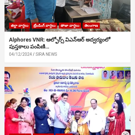
జిల్లా వార్తలు
ట్రేండింగ్ వార్తలు
తాజా వార్తలు
తెలంగాణ
Alphores VNR: ఆల్ఫోర్స్ విఎన్ఆర్ అద్వర్యంలో
పుస్తకాలు పంపిణి…
04/12/2024
SIRA NEWS