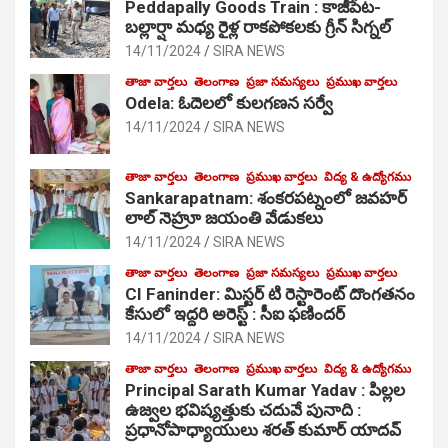
Peddapally Goods Train : కాజీపేట-
బల్లార్షా మధ్య రైళ్ల రాకపోకలకు గ్రీన్ సిగ్నల్
14/11/2024
SIRA NEWS
తాజా వార్తలు
తెలంగాణ
ప్రజా సమస్యలు
ప్రముఖ వార్తలు
Odela: ఓదెలలో కులగణన సర్వే
14/11/2024
SIRA NEWS
తాజా వార్తలు
తెలంగాణ
ప్రముఖ వార్తలు
విద్య & ఉద్యోగము
Sankarapatnam: శంకరపట్నంలో జవహర్
లాల్ నెహ్రూ జయంతి వేడుకలు
14/11/2024
SIRA NEWS
తాజా వార్తలు
తెలంగాణ
ప్రజా సమస్యలు
ప్రముఖ వార్తలు
CI Faninder: మిస్టర్ టి రెస్టారెంట్ దొంగతనం
కేసులో ఇద్దరి అరెస్ట్ : సీఐ ఫణిందర్
14/11/2024
SIRA NEWS
తాజా వార్తలు
తెలంగాణ
ప్రముఖ వార్తలు
విద్య & ఉద్యోగము
Principal Sarath Kumar Yadav : పిల్లల
ఉజ్వల భవిష్యత్తుకు చదువే పునాది :
ప్రధానోపాధ్యాయులు శరత్ కుమార్ యాదవ్