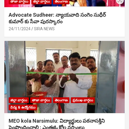
తాజా వార్తలు
జిల్లా వార్తలు
తెలంగాణ
Advocate Sudheer: న్యాయవాది సంగెం సుధీర్
కుమార్ కు సేవా పురస్కారం
24/11/2024
SIRA NEWS
జిల్లా వార్తలు
తాజా వార్తలు
తెలంగాణ
ప్రముఖ వార్తలు
విద్య & ఉద్యోగము
MEO kola Narsimulu: విద్యార్థులు పఠ‌నాసక్తిని
పెంపొందించాలి : ఎంఈఓ కోల నర్సింలు