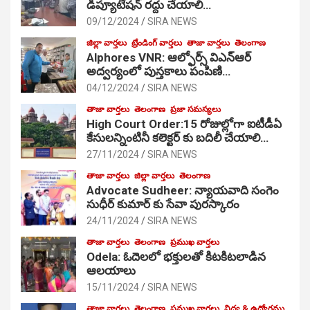
డిప్యూటేషన్ రద్దు చేయాలి…
09/12/2024
SIRA NEWS
జిల్లా వార్తలు
ట్రేండింగ్ వార్తలు
తాజా వార్తలు
తెలంగాణ
Alphores VNR: ఆల్ఫోర్స్ విఎన్ఆర్
అద్వర్యంలో పుస్తకాలు పంపిణి…
04/12/2024
SIRA NEWS
తాజా వార్తలు
తెలంగాణ
ప్రజా సమస్యలు
High Court Order:15 రోజుల్లోగా ఐటీడీఏ
కేసులన్నింటినీ కలెక్టర్ కు బదిలీ చేయాలి…
27/11/2024
SIRA NEWS
తాజా వార్తలు
జిల్లా వార్తలు
తెలంగాణ
Advocate Sudheer: న్యాయవాది సంగెం
సుధీర్ కుమార్ కు సేవా పురస్కారం
24/11/2024
SIRA NEWS
తాజా వార్తలు
తెలంగాణ
ప్రముఖ వార్తలు
Odela: ఓదెల‌లో భక్తులతో కిటకిటలాడిన
ఆల‌యాలు
15/11/2024
SIRA NEWS
తాజా వార్తలు
తెలంగాణ
ప్రముఖ వార్తలు
విద్య & ఉద్యోగము