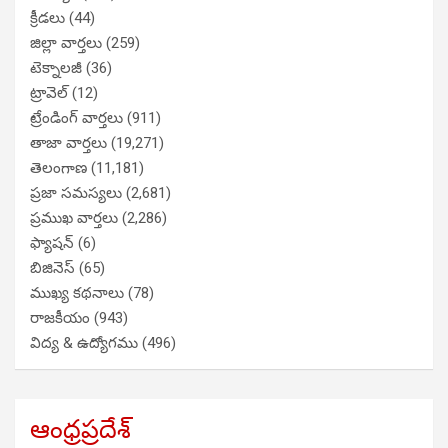
క్రీడలు
(44)
జిల్లా వార్తలు
(259)
టెక్నాలజీ
(36)
ట్రావెల్
(12)
ట్రేండింగ్ వార్తలు
(911)
తాజా వార్తలు
(19,271)
తెలంగాణ
(11,181)
ప్రజా సమస్యలు
(2,681)
ప్రముఖ వార్తలు
(2,286)
ఫ్యాషన్
(6)
బిజినెస్
(65)
ముఖ్య కథనాలు
(78)
రాజకీయం
(943)
విద్య & ఉద్యోగము
(496)
ఆంధ్రప్రదేశ్