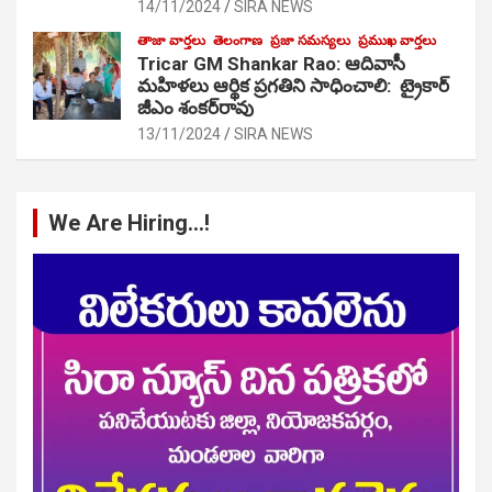
14/11/2024
SIRA NEWS
తాజా వార్తలు
తెలంగాణ
ప్రజా సమస్యలు
ప్రముఖ వార్తలు
Tricar GM Shankar Rao: ఆదివాసీ
మహిళలు ఆర్థిక ప్రగతిని సాధించాలి: ట్రైకార్
జీఎం శంకర్‌రావు
13/11/2024
SIRA NEWS
We Are Hiring…!