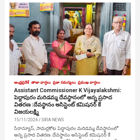
ఆంధ్రప్రదేశ్
తాజా వార్తలు
ప్రజా సమస్యలు
ప్రముఖ వార్తలు
Assistant Commissioner K Vijayalakshmi:
పెద్దాపురం మరిడమ్మ దేవస్థానంలో అన్న ప్రసాద
వితరణ :దేవస్థానం అసిస్టెంట్ కమిషనర్ కే
విజయలక్ష్మి
15/11/2024
SIRA NEWS
సిరాన్యూస్, సామర్లకోట పెద్దాపురం మరిడమ్మ దేవస్థానంలో
అన్న ప్రసాద వితరణ :దేవస్థానం అసిస్టెంట్ కమిషనర్ కే