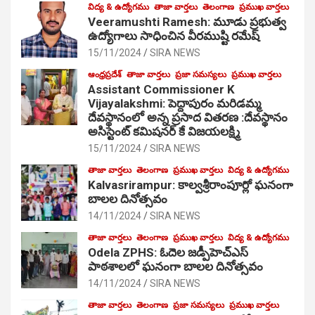
విద్య & ఉద్యోగము
తాజా వార్తలు
తెలంగాణ
ప్రముఖ వార్తలు
Veeramushti Ramesh: మూడు ప్రభుత్వ
ఉద్యోగాలు సాధించిన వీరముష్టి రమేష్
15/11/2024
SIRA NEWS
ఆంధ్రప్రదేశ్
తాజా వార్తలు
ప్రజా సమస్యలు
ప్రముఖ వార్తలు
Assistant Commissioner K
Vijayalakshmi: పెద్దాపురం మరిడమ్మ
దేవస్థానంలో అన్న ప్రసాద వితరణ :దేవస్థానం
అసిస్టెంట్ కమిషనర్ కే విజయలక్ష్మి
15/11/2024
SIRA NEWS
తాజా వార్తలు
తెలంగాణ
ప్రముఖ వార్తలు
విద్య & ఉద్యోగము
Kalvasrirampur: కాల్వశ్రీరాంపూర్లో ఘనంగా
బాలల దినోత్సవం
14/11/2024
SIRA NEWS
తాజా వార్తలు
తెలంగాణ
ప్రముఖ వార్తలు
విద్య & ఉద్యోగము
Odela ZPHS: ఓదెల జ‌డ్పీహెచ్ఎస్
పాఠ‌శాల‌లో ఘనంగా బాలల దినోత్సవం
14/11/2024
SIRA NEWS
తాజా వార్తలు
తెలంగాణ
ప్రజా సమస్యలు
ప్రముఖ వార్తలు