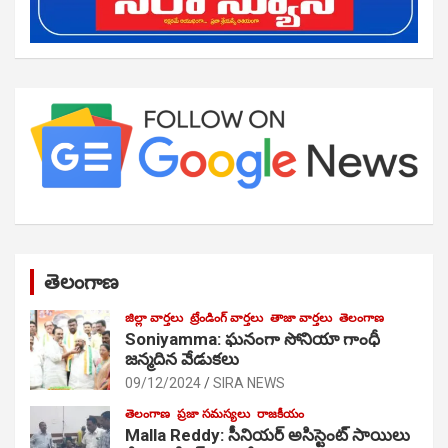
తెలంగాణ
జిల్లా వార్తలు
ట్రేండింగ్ వార్తలు
తాజా వార్తలు
తెలంగాణ
Soniyamma: ఘ‌నంగా సోనియా గాంధీ
జ‌న్మ‌దిన వేడుక‌లు
09/12/2024
SIRA NEWS
తెలంగాణ
ప్రజా సమస్యలు
రాజకీయం
Malla Reddy: సీనియర్ అసిస్టెంట్ సాయిలు