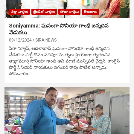
జిల్లా వార్తలు
ట్రేండింగ్ వార్తలు
తాజా వార్తలు
తెలంగాణ
Soniyamma: ఘ‌నంగా సోనియా గాంధీ జ‌న్మ‌దిన
వేడుక‌లు
09/12/2024
SIRA NEWS
సిరా న్యూస్, ఆదిలాబాద్ ఘ‌నంగా సోనియా గాంధీ జ‌న్మ‌దిన
వేడుక‌లు పార్టీ కోసం ప‌ద‌వుల‌ను తృణ ప్రాయంగా త్య‌జించిన
త్యాగమూర్తి సోనియా గాంధీ అని మాజీ మున్సిప‌ల్ చైర్మ‌న్, కాంగ్రెస్
పార్టీ సీనియ‌ర్ నాయ‌కులు దిగంబ‌ర్ రావు పాటిల్ అన్నారు.
సోమవారం…