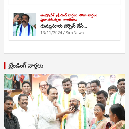
ఆంధ్రప్రదేశ్
ట్రేండింగ్ వార్తలు
తాజా వార్తలు
ప్రజా సమస్యలు
రాజకీయం
గుమ్మనూరు వర్సెస్ జేసీ…
13/11/2024
Sira News
ట్రేండింగ్ వార్తలు