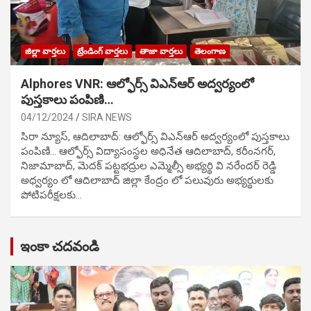
జిల్లా వార్తలు
ట్రేండింగ్ వార్తలు
తాజా వార్తలు
తెలంగాణ
Alphores VNR: ఆల్ఫోర్స్ విఎన్ఆర్ అద్వర్యంలో
పుస్తకాలు పంపిణి…
04/12/2024
SIRA NEWS
సిరా న్యూస్, ఆదిలాబాద్: ఆల్ఫోర్స్ విఎన్ఆర్ అద్వర్యంలో పుస్తకాలు
పంపిణి… ఆల్ఫోర్స్ విద్యాసంస్థల అధినేత ఆదిలాబాద్, కరీంనగర్,
నిజామాబాద్, మెదక్ పట్టభద్రుల ఎమ్మెల్సీ అభ్యర్థి వి నరేందర్ రెడ్డి
అధ్వర్యం లో ఆదిలాబాద్ జిల్లా కేంద్రం లో పలువురు అభ్యర్థులకు
పోటిప‌రీక్ష‌ల‌కు…
ఇంకా చదవండి