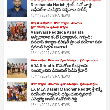
Darshanala Harish:గ్రూప్-4లో వార్డు
ఆఫీసర్‌గా ఎంపికైన దర్శనాల హరీష్
15/11/2024
SIRA NEWS
విద్య & ఉద్యోగము
తాజా వార్తలు
తెలంగాణ
ప్రజా సమస్యలు
ప్రముఖ వార్తలు
Vanavasi Peddada Ashalata :
అన్నిదానాల కంటే విద్యాధానం గొప్పది :
వనవాసి కళ్యాణ పరిషత్ ప్రాంత మహిళా సహ
ప్రముఖ్ పెద్దడ ఆశాలత
15/11/2024
SIRA NEWS
తాజా వార్తలు
తెలంగాణ
ప్రజా సమస్యలు
ప్రముఖ వార్తలు
ADA Srinath: కొనుగోలు కేంద్రాల‌ను
సంద‌ర్శించిన డివిజనల్ ఏడీఏ శ్రీనాథ్
15/11/2024
SIRA NEWS
తాజా వార్తలు
తెలంగాణ
ప్రజా సమస్యలు
ప్రముఖ వార్తలు
EX MLA Dasari Manohar Reddy: శ్రీ లక్ష్మీ
నరసింహ స్వామిని దర్శించుకున్నమాజీ
ఎమ్మెల్యే దాసరి మనోహర్ రెడ్డి
15/11/2024
SIRA NEWS