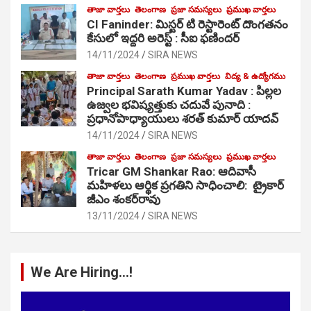
తాజా వార్తలు
తెలంగాణ
ప్రజా సమస్యలు
ప్రముఖ వార్తలు
CI Faninder: మిస్టర్ టి రెస్టారెంట్ దొంగతనం
కేసులో ఇద్దరి అరెస్ట్ : సీఐ ఫణిందర్
14/11/2024
SIRA NEWS
తాజా వార్తలు
తెలంగాణ
ప్రముఖ వార్తలు
విద్య & ఉద్యోగము
Principal Sarath Kumar Yadav : పిల్లల
ఉజ్వల భవిష్యత్తుకు చదువే పునాది :
ప్రధానోపాధ్యాయులు శరత్ కుమార్ యాదవ్
14/11/2024
SIRA NEWS
తాజా వార్తలు
తెలంగాణ
ప్రజా సమస్యలు
ప్రముఖ వార్తలు
Tricar GM Shankar Rao: ఆదివాసీ
మహిళలు ఆర్థిక ప్రగతిని సాధించాలి: ట్రైకార్
జీఎం శంకర్‌రావు
13/11/2024
SIRA NEWS
We Are Hiring…!