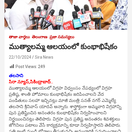
తాజా వార్తలు
తెలంగాణ
ప్రజా సమస్యలు
ముత్యాలమ్మ ఆలయంలో కుంభాభిషేకం
22/10/2024
Sira News
Post Views:
249
తలసాని
సిరా న్యూస్,సికింద్రాబాద్..
ముత్యాలమ్మ ఆలయంలో విగ్రహ విధ్వంసం నేపథ్యంలో విగ్రహ
ప్రతిష్ఠ, శాంతి హోమాలు కుంభాభిషేకం జరిపించాలని వేద
పండితులు సలహా ఇచ్చినట్లు మాజీ మంత్రి సనత్ నగర్ ఎమ్మెల్యే
తలసాని శ్రీనివాస్ యాదవ్ అన్నారు. శాస్త్రోక్తంగా అమ్మవారి విగ్రహాన్ని
పున ప్రతిష్టించిన అనంతరం కుంభాభిషేకం నిర్వహించాలని
నిర్ణయించినట్లు తెలిపారు. విగ్రహ పున ప్రతిష్ట అనంతరం శివశక్తులు
జోగినిలు పటాలు వేసే కార్యక్రమాన్ని కూడా నిర్వహిస్తారని తెలిపారు.
ప్రతి ఇంటి నుండి బోనాలు తీసుకువచ్చి అమ్మవారికి సమర్పించాలని