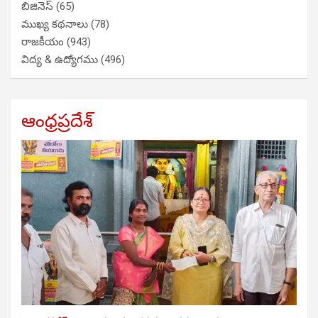
బిజినెస్
(65)
ముఖ్య కథనాలు
(78)
రాజకీయం
(943)
విద్య & ఉద్యోగము
(496)
ఆంధ్రప్రదేశ్