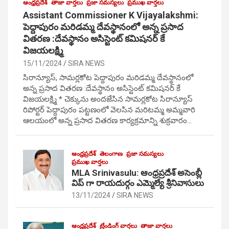
ఆంధ్రప్రదేశ్
తాజా వార్తలు
ప్రజా సమస్యలు
ప్రముఖ వార్తలు
Assistant Commissioner K Vijayalakshmi:
పెద్దాపురం మరిడమ్మ దేవస్థానంలో అన్న ప్రసాద
వితరణ :దేవస్థానం అసిస్టెంట్ కమిషనర్ కే
విజయలక్ష్మి
15/11/2024
SIRA NEWS
సిరాన్యూస్, సామర్లకోట పెద్దాపురం మరిడమ్మ దేవస్థానంలో
అన్న ప్రసాద వితరణ :దేవస్థానం అసిస్టెంట్ కమిషనర్ కే
విజయలక్ష్మి * చెక్కును అందజేసిన సామర్లకోట సిరాన్యూస్
రిపోర్టర్ పెద్దాపురం పట్టణంలో వెలసిన మరిటమ్మ అమ్మవారి
ఆలయంలో అన్న ప్రసాద వితరణ కార్యక్రమాన్ని శుక్రవారం…
ఆంధ్రప్రదేశ్
తెలంగాణ
ప్రజా సమస్యలు
ప్రముఖ వార్తలు
MLA Srinivasulu: ఆంధ్రప్రదేశ్ అసెంబ్లీ
విప్ గా రాయదుర్గం ఎమ్మెల్యే శ్రీనివాసులు
13/11/2024
SIRA NEWS
ఆంధ్రప్రదేశ్
ట్రేండింగ్ వార్తలు
తాజా వార్తలు