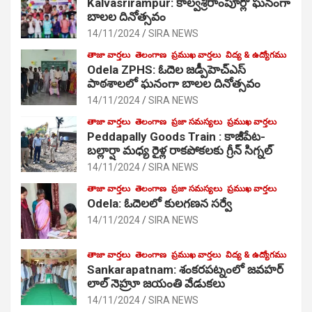
Kalvasrirampur: కాల్వశ్రీరాంపూర్లో ఘనంగా
బాలల దినోత్సవం
14/11/2024
SIRA NEWS
తాజా వార్తలు
తెలంగాణ
ప్రముఖ వార్తలు
విద్య & ఉద్యోగము
Odela ZPHS: ఓదెల జ‌డ్పీహెచ్ఎస్
పాఠ‌శాల‌లో ఘనంగా బాలల దినోత్సవం
14/11/2024
SIRA NEWS
తాజా వార్తలు
తెలంగాణ
ప్రజా సమస్యలు
ప్రముఖ వార్తలు
Peddapally Goods Train : కాజీపేట-
బల్లార్షా మధ్య రైళ్ల రాకపోకలకు గ్రీన్ సిగ్నల్
14/11/2024
SIRA NEWS
తాజా వార్తలు
తెలంగాణ
ప్రజా సమస్యలు
ప్రముఖ వార్తలు
Odela: ఓదెలలో కులగణన సర్వే
14/11/2024
SIRA NEWS
తాజా వార్తలు
తెలంగాణ
ప్రముఖ వార్తలు
విద్య & ఉద్యోగము
Sankarapatnam: శంకరపట్నంలో జవహర్
లాల్ నెహ్రూ జయంతి వేడుకలు
14/11/2024
SIRA NEWS