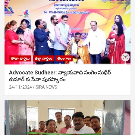
తాజా వార్తలు
జిల్లా వార్తలు
తెలంగాణ
Advocate Sudheer: న్యాయవాది సంగెం సుధీర్
కుమార్ కు సేవా పురస్కారం
24/11/2024
SIRA NEWS