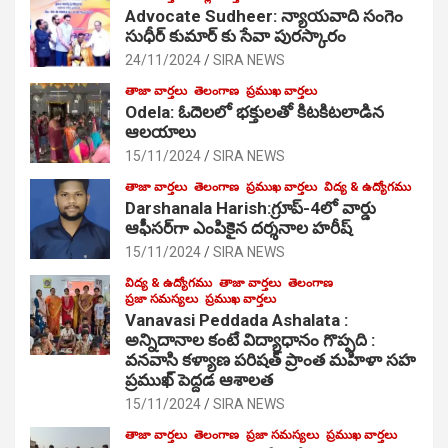
Advocate Sudheer: న్యాయవాది సంగెం
సుధీర్ కుమార్ కు సేవా పురస్కారం
24/11/2024
SIRA NEWS
తాజా వార్తలు
తెలంగాణ
ప్రముఖ వార్తలు
Odela: ఓదెల‌లో భక్తులతో కిటకిటలాడిన
ఆల‌యాలు
15/11/2024
SIRA NEWS
తాజా వార్తలు
తెలంగాణ
ప్రముఖ వార్తలు
విద్య & ఉద్యోగము
Darshanala Harish:గ్రూప్-4లో వార్డు
ఆఫీసర్‌గా ఎంపికైన దర్శనాల హరీష్
15/11/2024
SIRA NEWS
విద్య & ఉద్యోగము
తాజా వార్తలు
తెలంగాణ
ప్రజా సమస్యలు
ప్రముఖ వార్తలు
Vanavasi Peddada Ashalata :
అన్నిదానాల కంటే విద్యాధానం గొప్పది :
వనవాసి కళ్యాణ పరిషత్ ప్రాంత మహిళా సహ
ప్రముఖ్ పెద్దడ ఆశాలత
15/11/2024
SIRA NEWS
తాజా వార్తలు
తెలంగాణ
ప్రజా సమస్యలు
ప్రముఖ వార్తలు