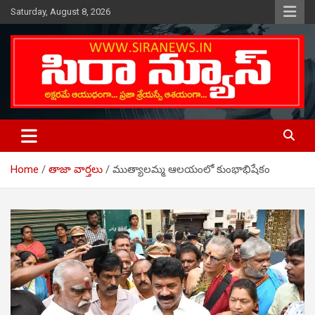
Skip
Saturday, August 8, 2026
to
content
Telugu Online News Daily
SIRA NEWS
Home
తాజా వార్తలు
ముత్యాలమ్మ ఆలయంలో కుంభాభిషేకం