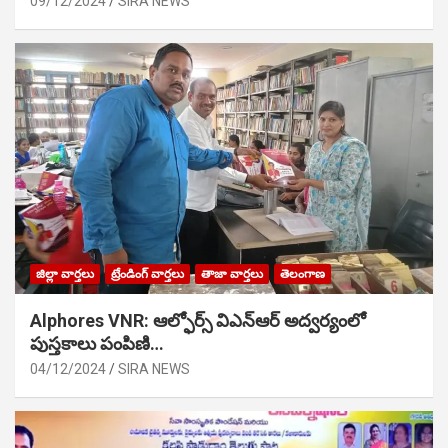
09/12/2024
SIRA NEWS
జిల్లా వార్తలు
ట్రేండింగ్ వార్తలు
తాజా వార్తలు
తెలంగాణ
Alphores VNR: ఆల్ఫోర్స్ విఎన్ఆర్ అద్వర్యంలో
పుస్తకాలు పంపిణి…
04/12/2024
SIRA NEWS