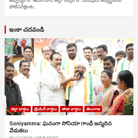
అధ్వర్యం లో ఆదిలాబాద్ జిల్లా కేంద్రం లో పలువురు అభ్యర్థులకు
పోటిప‌రీక్ష‌ల‌కు…
ఇంకా చదవండి
జిల్లా వార్తలు
ట్రేండింగ్ వార్తలు
తాజా వార్తలు
తెలంగాణ
Soniyamma: ఘ‌నంగా సోనియా గాంధీ జ‌న్మ‌దిన
వేడుక‌లు