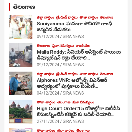
తెలంగాణ
జిల్లా వార్తలు
ట్రేండింగ్ వార్తలు
తాజా వార్తలు
తెలంగాణ
Soniyamma: ఘ‌నంగా సోనియా గాంధీ
జ‌న్మ‌దిన వేడుక‌లు
09/12/2024
SIRA NEWS
తెలంగాణ
ప్రజా సమస్యలు
రాజకీయం
Malla Reddy: సీనియర్ అసిస్టెంట్ సాయిలు
డిప్యూటేషన్ రద్దు చేయాలి…
09/12/2024
SIRA NEWS
జిల్లా వార్తలు
ట్రేండింగ్ వార్తలు
తాజా వార్తలు
తెలంగాణ
Alphores VNR: ఆల్ఫోర్స్ విఎన్ఆర్
అద్వర్యంలో పుస్తకాలు పంపిణి…
04/12/2024
SIRA NEWS
తాజా వార్తలు
తెలంగాణ
ప్రజా సమస్యలు
High Court Order:15 రోజుల్లోగా ఐటీడీఏ
కేసులన్నింటినీ కలెక్టర్ కు బదిలీ చేయాలి…
27/11/2024
SIRA NEWS
తాజా వార్తలు
జిల్లా వార్తలు
తెలంగాణ