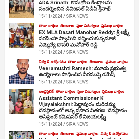
ADA Srinath: కొనుగోలు కేంద్రాల‌ను
సంద‌ర్శించిన డివిజనల్ ఏడీఏ శ్రీనాథ్
15/11/2024
SIRA NEWS
తాజా వార్తలు
తెలంగాణ
ప్రజా సమస్యలు
ప్రముఖ వార్తలు
EX MLA Dasari Manohar Reddy: శ్రీ లక్ష్మీ
నరసింహ స్వామిని దర్శించుకున్నమాజీ
ఎమ్మెల్యే దాసరి మనోహర్ రెడ్డి
15/11/2024
SIRA NEWS
విద్య & ఉద్యోగము
తాజా వార్తలు
తెలంగాణ
ప్రముఖ వార్తలు
Veeramushti Ramesh: మూడు ప్రభుత్వ
ఉద్యోగాలు సాధించిన వీరముష్టి రమేష్
15/11/2024
SIRA NEWS
ఆంధ్రప్రదేశ్
తాజా వార్తలు
ప్రజా సమస్యలు
ప్రముఖ వార్తలు
Assistant Commissioner K
Vijayalakshmi: పెద్దాపురం మరిడమ్మ
దేవస్థానంలో అన్న ప్రసాద వితరణ :దేవస్థానం
అసిస్టెంట్ కమిషనర్ కే విజయలక్ష్మి
15/11/2024
SIRA NEWS
తాజా వార్తలు
తెలంగాణ
ప్రముఖ వార్తలు
విద్య & ఉద్యోగము