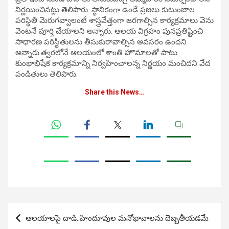
నిర్ణయించినట్లు తెలిపారు. స్థానికంగా ఉండే ప్రజలు కుటుంబాల
పరిస్థితి మెరుగవ్వాలంటే శాస్త్రవేత్తంగా జరగాల్సిన కార్యక్రమాలు వెను
వెంటనే పూర్తి చేయాలని అన్నారు. ఆలయ విగ్రహం పునప్రతిష్టించి
సాధారణ పరిస్థితులను తీసుకురావాల్సిన అవసరం ఉందని
అన్నారు.త్వరలోనే ఆలయంలో శాంతి హొమాలతో పాటు
కుంభాభిషేక కార్యక్రమాన్ని నిర్వహించాలన్న నిర్ణయం మంచిదని వేద
పండితులు తెలిపారు.
Share this News…
Post
ఆలయాలపై దాడి..హిందూవుల మనోభావాలను దెబ్బతీయడమే
navigation