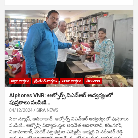
జిల్లా వార్తలు
ట్రేండింగ్ వార్తలు
తాజా వార్తలు
తెలంగాణ
Alphores VNR: ఆల్ఫోర్స్ విఎన్ఆర్ అద్వర్యంలో
పుస్తకాలు పంపిణి…
04/12/2024
SIRA NEWS
సిరా న్యూస్, ఆదిలాబాద్: ఆల్ఫోర్స్ విఎన్ఆర్ అద్వర్యంలో పుస్తకాలు
పంపిణి… ఆల్ఫోర్స్ విద్యాసంస్థల అధినేత ఆదిలాబాద్, కరీంనగర్,
నిజామాబాద్, మెదక్ పట్టభద్రుల ఎమ్మెల్సీ అభ్యర్థి వి నరేందర్ రెడ్డి