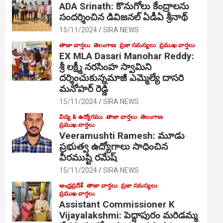
ADA Srinath: కొనుగోలు కేంద్రాల‌ను
సంద‌ర్శించిన డివిజనల్ ఏడీఏ శ్రీనాథ్
15/11/2024
SIRA NEWS
తాజా వార్తలు
తెలంగాణ
ప్రజా సమస్యలు
ప్రముఖ వార్తలు
EX MLA Dasari Manohar Reddy:
శ్రీ లక్ష్మీ నరసింహ స్వామిని
దర్శించుకున్నమాజీ ఎమ్మెల్యే దాసరి
మనోహర్ రెడ్డి
15/11/2024
SIRA NEWS
విద్య & ఉద్యోగము
తాజా వార్తలు
తెలంగాణ
ప్రముఖ వార్తలు
Veeramushti Ramesh: మూడు
ప్రభుత్వ ఉద్యోగాలు సాధించిన
వీరముష్టి రమేష్
15/11/2024
SIRA NEWS
ఆంధ్రప్రదేశ్
తాజా వార్తలు
ప్రజా సమస్యలు
ప్రముఖ వార్తలు
Assistant Commissioner K
Vijayalakshmi: పెద్దాపురం మరిడమ్మ