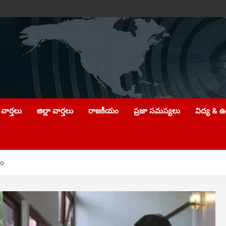
వార్తలు
జిల్లా వార్తలు
రాజకీయం
ప్రజా సమస్యలు
విద్య & 
దం