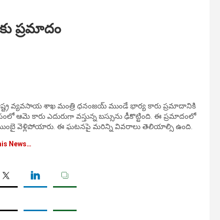
కు ప్రమాదం
ాష్ట్ర వ్యవసాయ శాఖ మంత్రి ధనంజయ్ ముండే భార్య కారు ప్రమాదానికి
ంలో ఆమె కారు ఎదురుగా వస్తున్న బస్సును ఢీకొట్టింది. ఈ ప్రమాదంలో
ుంబై వెళ్లిపోయారు. ఈ ఘటనపై మరిన్ని వివరాలు తెలియాల్సి ఉంది.
his News…