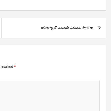
యాదాద్రిలో నటుడు సుమన్ పూజలు
re marked
*