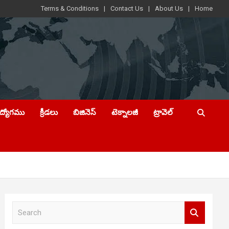
Terms & Conditions
Contact Us
About Us
Home
ఉద్యోగము
క్రీడలు
బిజినెస్
టెక్నాలజీ
ట్రావెల్
S
e
a