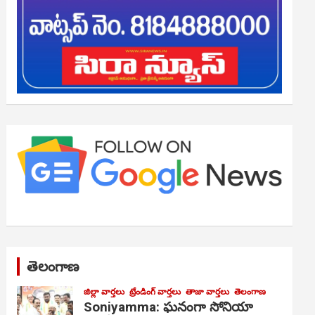
తెలంగాణ
జిల్లా వార్తలు
ట్రేండింగ్ వార్తలు
తాజా వార్తలు
తెలంగాణ
Soniyamma: ఘ‌నంగా సోనియా