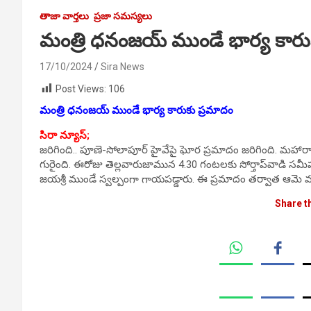
తాజా వార్తలు
ప్రజా సమస్యలు
మంత్రి ధనంజయ్ ముండే భార్య కారు
17/10/2024
Sira News
Post Views:
106
మంత్రి ధనంజయ్ ముండే భార్య కారుకు ప్రమాదం
సిరా న్యూస్;
జరిగింది.. పూణె-సోలాపూర్ హైవేపై ఘోర ప్రమాదం జరిగింది. మహార
గురైంది. ఈరోజు తెల్లవారుజామున 4.30 గంటలకు సోర్తాప్‌వాడి సమీప
జయశ్రీ ముండే స్వల్పంగా గాయపడ్డారు. ఈ ప్రమాదం తర్వాత ఆమె మ
Share t