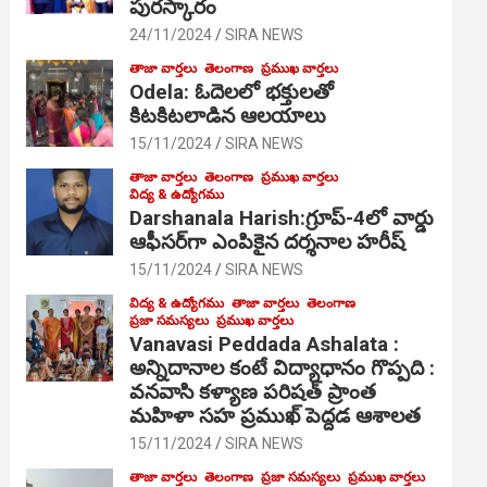
పురస్కారం
24/11/2024
SIRA NEWS
తాజా వార్తలు
తెలంగాణ
ప్రముఖ వార్తలు
Odela: ఓదెల‌లో భక్తులతో
కిటకిటలాడిన ఆల‌యాలు
15/11/2024
SIRA NEWS
తాజా వార్తలు
తెలంగాణ
ప్రముఖ వార్తలు
విద్య & ఉద్యోగము
Darshanala Harish:గ్రూప్-4లో వార్డు
ఆఫీసర్‌గా ఎంపికైన దర్శనాల హరీష్
15/11/2024
SIRA NEWS
విద్య & ఉద్యోగము
తాజా వార్తలు
తెలంగాణ
ప్రజా సమస్యలు
ప్రముఖ వార్తలు
Vanavasi Peddada Ashalata :
అన్నిదానాల కంటే విద్యాధానం గొప్పది :
వనవాసి కళ్యాణ పరిషత్ ప్రాంత
మహిళా సహ ప్రముఖ్ పెద్దడ ఆశాలత
15/11/2024
SIRA NEWS
తాజా వార్తలు
తెలంగాణ
ప్రజా సమస్యలు
ప్రముఖ వార్తలు