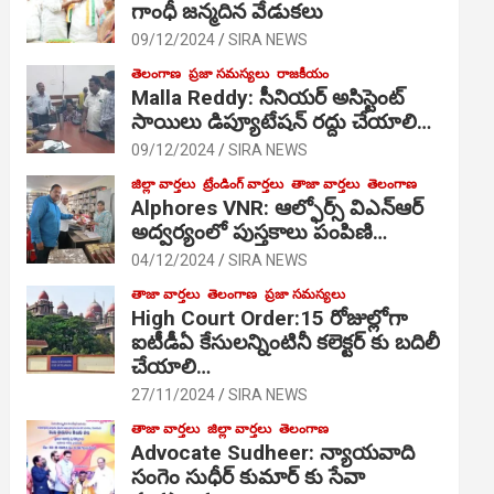
గాంధీ జ‌న్మ‌దిన వేడుక‌లు
09/12/2024
SIRA NEWS
తెలంగాణ
ప్రజా సమస్యలు
రాజకీయం
Malla Reddy: సీనియర్ అసిస్టెంట్
సాయిలు డిప్యూటేషన్ రద్దు చేయాలి…
09/12/2024
SIRA NEWS
జిల్లా వార్తలు
ట్రేండింగ్ వార్తలు
తాజా వార్తలు
తెలంగాణ
Alphores VNR: ఆల్ఫోర్స్ విఎన్ఆర్
అద్వర్యంలో పుస్తకాలు పంపిణి…
04/12/2024
SIRA NEWS
తాజా వార్తలు
తెలంగాణ
ప్రజా సమస్యలు
High Court Order:15 రోజుల్లోగా
ఐటీడీఏ కేసులన్నింటినీ కలెక్టర్ కు బదిలీ
చేయాలి…
27/11/2024
SIRA NEWS
తాజా వార్తలు
జిల్లా వార్తలు
తెలంగాణ
Advocate Sudheer: న్యాయవాది
సంగెం సుధీర్ కుమార్ కు సేవా