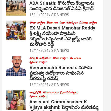
ADA Srinath: కొనుగోలు కేంద్రాల‌ను
సంద‌ర్శించిన డివిజనల్ ఏడీఏ శ్రీనాథ్
15/11/2024
SIRA NEWS
తాజా వార్తలు
తెలంగాణ
ప్రజా సమస్యలు
ప్రముఖ వార్తలు
EX MLA Dasari Manohar Reddy:
శ్రీ లక్ష్మీ నరసింహ స్వామిని
దర్శించుకున్నమాజీ ఎమ్మెల్యే దాసరి
మనోహర్ రెడ్డి
15/11/2024
SIRA NEWS
విద్య & ఉద్యోగము
తాజా వార్తలు
తెలంగాణ
ప్రముఖ వార్తలు
Veeramushti Ramesh: మూడు
ప్రభుత్వ ఉద్యోగాలు సాధించిన
వీరముష్టి రమేష్
15/11/2024
SIRA NEWS
ఆంధ్రప్రదేశ్
తాజా వార్తలు
ప్రజా సమస్యలు
ప్రముఖ వార్తలు
Assistant Commissioner K
Vijayalakshmi: పెద్దాపురం మరిడమ్మ