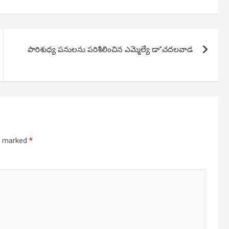
పారిశుధ్య పనులను పరిశీలించిన ఎమ్మెల్యే డా”చదలవాడ
re marked
*