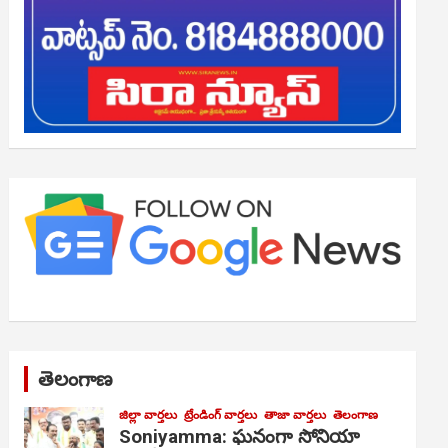
తెలంగాణ
జిల్లా వార్తలు
ట్రేండింగ్ వార్తలు
తాజా వార్తలు
తెలంగాణ
Soniyamma: ఘ‌నంగా సోనియా