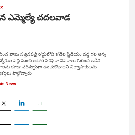
లు
ేసిన ఎమ్మెల్యే చదలవాడ
బాబు సత్తెనపల్లి రోడ్డులోని కోడెల స్టేడియం వద్ద గల అన్న
్న ఉద్యోగుల వద్ద నుంచి ఆహార సరఫరా వివరాలు గురించి అడిగి
రాలను కూడా పరిశుభ్రంగా ఉంచుకోవాలని నిర్వాహకులను
్తలు పాల్గొన్నారు.
his News…