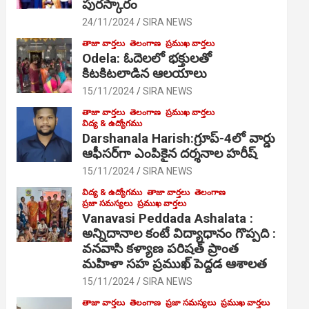
పురస్కారం
24/11/2024
SIRA NEWS
తాజా వార్తలు
తెలంగాణ
ప్రముఖ వార్తలు
Odela: ఓదెల‌లో భక్తులతో
కిటకిటలాడిన ఆల‌యాలు
15/11/2024
SIRA NEWS
తాజా వార్తలు
తెలంగాణ
ప్రముఖ వార్తలు
విద్య & ఉద్యోగము
Darshanala Harish:గ్రూప్-4లో వార్డు
ఆఫీసర్‌గా ఎంపికైన దర్శనాల హరీష్
15/11/2024
SIRA NEWS
విద్య & ఉద్యోగము
తాజా వార్తలు
తెలంగాణ
ప్రజా సమస్యలు
ప్రముఖ వార్తలు
Vanavasi Peddada Ashalata :
అన్నిదానాల కంటే విద్యాధానం గొప్పది :
వనవాసి కళ్యాణ పరిషత్ ప్రాంత
మహిళా సహ ప్రముఖ్ పెద్దడ ఆశాలత
15/11/2024
SIRA NEWS
తాజా వార్తలు
తెలంగాణ
ప్రజా సమస్యలు
ప్రముఖ వార్తలు