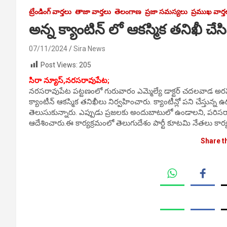
ట్రేండింగ్ వార్తలు
తాజా వార్తలు
తెలంగాణ
ప్రజా సమస్యలు
ప్రముఖ వార్త
అన్న క్యాంటిన్ లో ఆకస్మిక తనిఖీ చ
07/11/2024
Sira News
Post Views:
205
సిరా న్యూస్,నరసరావుపేట;
నరసరావుపేట పట్టణంలో గురువారం ఎమ్మెల్యే డాక్టర్ చదలవాడ అరవింద 
క్యాంటీన్ ఆకస్మిక తనిఖీలు నిర్వహించారు. క్యాంటీన్లో పని చేస్తున
తెలుసుకున్నారు. ఎప్పుడు ప్రజలకు అందుబాటులో ఉండాలని, పరిస
ఆదేశించారు.ఈ కార్యక్రమంలో తెలుగుదేశం పార్టీ కూటమి నేతలు కార్యకర
Share t