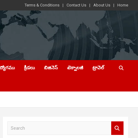
Terms & Conditions
Contact Us
About Us
Home
ఉద్యోగము
క్రీడలు
బిజినెస్
టెక్నాలజీ
ట్రావెల్
S
e
a