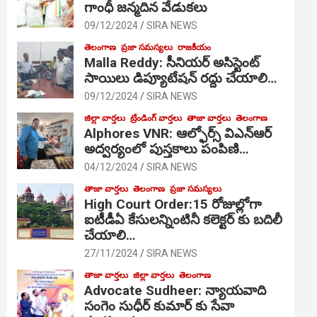
గాంధీ జ‌న్మ‌దిన వేడుక‌లు
09/12/2024
SIRA NEWS
తెలంగాణ
ప్రజా సమస్యలు
రాజకీయం
Malla Reddy: సీనియర్ అసిస్టెంట్
సాయిలు డిప్యూటేషన్ రద్దు చేయాలి…
09/12/2024
SIRA NEWS
జిల్లా వార్తలు
ట్రేండింగ్ వార్తలు
తాజా వార్తలు
తెలంగాణ
Alphores VNR: ఆల్ఫోర్స్ విఎన్ఆర్
అద్వర్యంలో పుస్తకాలు పంపిణి…
04/12/2024
SIRA NEWS
తాజా వార్తలు
తెలంగాణ
ప్రజా సమస్యలు
High Court Order:15 రోజుల్లోగా
ఐటీడీఏ కేసులన్నింటినీ కలెక్టర్ కు బదిలీ
చేయాలి…
27/11/2024
SIRA NEWS
తాజా వార్తలు
జిల్లా వార్తలు
తెలంగాణ
Advocate Sudheer: న్యాయవాది
సంగెం సుధీర్ కుమార్ కు సేవా