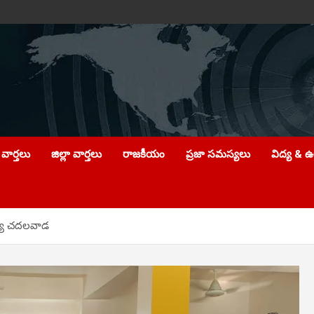
వార్తలు
జిల్లా వార్తలు
రాజకీయం
ప్రజా సమస్యలు
విద్య & 
ెల్యే చదలవాడ