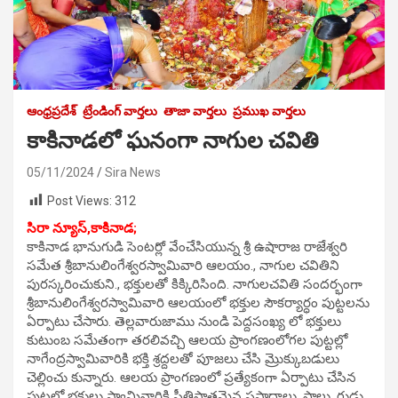
ఆంధ్రప్రదేశ్
ట్రేండింగ్ వార్తలు
తాజా వార్తలు
ప్రముఖ వార్తలు
కాకినాడలో ఘనంగా నాగుల చవితి
05/11/2024
Sira News
Post Views:
312
సిరా న్యూస్,కాకినాడ;
కాకినాడ భానుగుడి సెంటర్లో వేంచేసియున్న శ్రీ ఉషారాజ రాజేశ్వరి
సమేత శ్రీబానులింగేశ్వరస్వామివారి ఆలయం., నాగుల చవితిని
పురస్కరించుకుని., భక్తులతో కిక్కిరిసింది. నాగులచవితి సందర్భంగా
శ్రీబానులింగేశ్వరస్వామివారి ఆలయంలో భక్తుల సౌకర్యార్ధం పుట్టలను
ఏర్పాటు చేసారు. తెల్లవారుజాము నుండి పెద్దసంఖ్య లో భక్తులు
కుటుంబ సమేతంగా తరలివచ్చి ఆలయ ప్రాంగణంలోగల పుట్టల్లో
నాగేంద్రస్వామివారికి భక్తి శ్రద్దలతో పూజలు చేసి మ్రొక్కుబడులు
చెల్లించు కున్నారు. ఆలయ ప్రాంగణంలో ప్రత్యేకంగా ఏర్పాటు చేసిన
పుట్టల్లో భక్తులు స్వామివారికి ప్రీతిపాత్రమైన ప్రసాదాలు, పాలు, గుడ్లు