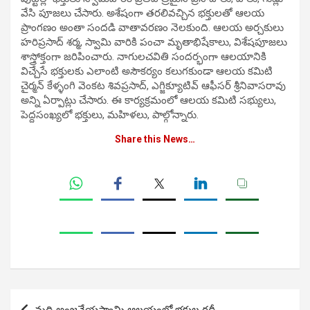
వేసి పూజలు చేసారు. అశేషంగా తరలివచ్చిన భక్తులతో ఆలయ
ప్రాంగణం అంతా సందడి వాతావరణం నెలకుంది. ఆలయ అర్చకులు
హరిప్రసాద్ శర్మ, స్వామి వారికి పంచా మృతాభిషేకాలు, విశేషపూజలు
శాస్త్రోక్తంగా జరిపించారు. నాగులచవితి సందర్భంగా ఆలయానికి
విచ్చేసే భక్తులకు ఎలాంటి అసౌకర్యం కలుగకుండా ఆలయ కమిటి
చైర్మన్ కేళ్ళంగి వెంకట శివప్రసాద్, ఎగ్జిక్యూటివ్ ఆఫీసర్ శ్రీనివాసరావు
అన్ని ఏర్పాట్లు చేసారు. ఈ కార్యక్రమంలో ఆలయ కమిటి సభ్యులు,
పెద్దసంఖ్యలో భక్తులు, మహిళలు, పాల్గోన్నారు.
Share this News…
Post