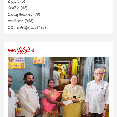
ఫ్యాషన్
(6)
బిజినెస్
(65)
ముఖ్య కథనాలు
(78)
రాజకీయం
(943)
విద్య & ఉద్యోగము
(496)
ఆంధ్రప్రదేశ్