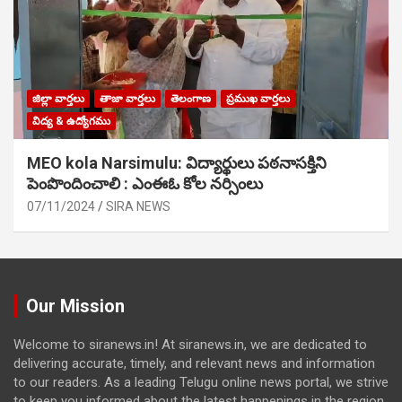
జిల్లా వార్తలు
తాజా వార్తలు
తెలంగాణ
ప్రముఖ వార్తలు
విద్య & ఉద్యోగము
MEO kola Narsimulu: విద్యార్థులు పఠ‌నాసక్తిని
పెంపొందించాలి : ఎంఈఓ కోల నర్సింలు
07/11/2024
SIRA NEWS
Our Mission
Welcome to siranews.in! At siranews.in, we are dedicated to
delivering accurate, timely, and relevant news and information
to our readers. As a leading Telugu online news portal, we strive
to keep you informed about the latest happenings in the region