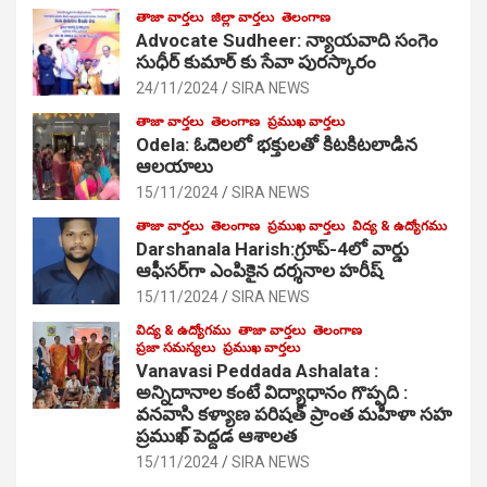
తాజా వార్తలు
జిల్లా వార్తలు
తెలంగాణ
Advocate Sudheer: న్యాయవాది సంగెం
సుధీర్ కుమార్ కు సేవా పురస్కారం
24/11/2024
SIRA NEWS
తాజా వార్తలు
తెలంగాణ
ప్రముఖ వార్తలు
Odela: ఓదెల‌లో భక్తులతో కిటకిటలాడిన
ఆల‌యాలు
15/11/2024
SIRA NEWS
తాజా వార్తలు
తెలంగాణ
ప్రముఖ వార్తలు
విద్య & ఉద్యోగము
Darshanala Harish:గ్రూప్-4లో వార్డు
ఆఫీసర్‌గా ఎంపికైన దర్శనాల హరీష్
15/11/2024
SIRA NEWS
విద్య & ఉద్యోగము
తాజా వార్తలు
తెలంగాణ
ప్రజా సమస్యలు
ప్రముఖ వార్తలు
Vanavasi Peddada Ashalata :
అన్నిదానాల కంటే విద్యాధానం గొప్పది :
వనవాసి కళ్యాణ పరిషత్ ప్రాంత మహిళా సహ
ప్రముఖ్ పెద్దడ ఆశాలత
15/11/2024
SIRA NEWS