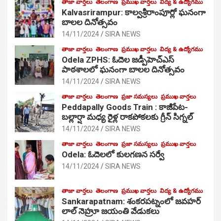
తాజా వార్తలు
తెలంగాణ
ప్రముఖ వార్తలు
విద్య & ఉద్యోగము
Kalvasrirampur: కాల్వశ్రీరాంపూర్లో ఘనంగా
బాలల దినోత్సవం
14/11/2024
SIRA NEWS
తాజా వార్తలు
తెలంగాణ
ప్రముఖ వార్తలు
విద్య & ఉద్యోగము
Odela ZPHS: ఓదెల జ‌డ్పీహెచ్ఎస్
పాఠ‌శాల‌లో ఘనంగా బాలల దినోత్సవం
14/11/2024
SIRA NEWS
తాజా వార్తలు
తెలంగాణ
ప్రజా సమస్యలు
ప్రముఖ వార్తలు
Peddapally Goods Train : కాజీపేట-
బల్లార్షా మధ్య రైళ్ల రాకపోకలకు గ్రీన్ సిగ్నల్
14/11/2024
SIRA NEWS
తాజా వార్తలు
తెలంగాణ
ప్రజా సమస్యలు
ప్రముఖ వార్తలు
Odela: ఓదెలలో కులగణన సర్వే
14/11/2024
SIRA NEWS
తాజా వార్తలు
తెలంగాణ
ప్రముఖ వార్తలు
విద్య & ఉద్యోగము
Sankarapatnam: శంకరపట్నంలో జవహర్
లాల్ నెహ్రూ జయంతి వేడుకలు