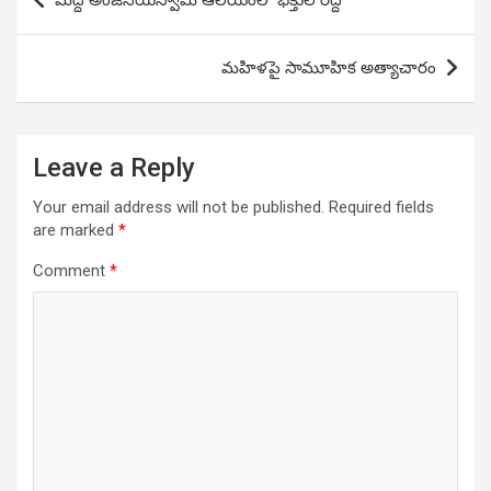
మద్ది అంజనేయస్వామి ఆలయంలో భక్తుల రద్దీ
navigation
మహిళపై సామూహిక అత్యాచారం
Leave a Reply
Your email address will not be published.
Required fields
are marked
*
Comment
*