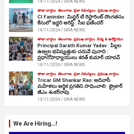
14/11/2024
SIRA NEWS
తాజా వార్తలు
తెలంగాణ
ప్రజా సమస్యలు
ప్రముఖ వార్తలు
CI Faninder: మిస్టర్ టి రెస్టారెంట్ దొంగతనం
కేసులో ఇద్దరి అరెస్ట్ : సీఐ ఫణిందర్
14/11/2024
SIRA NEWS
తాజా వార్తలు
తెలంగాణ
ప్రముఖ వార్తలు
విద్య & ఉద్యోగము
Principal Sarath Kumar Yadav : పిల్లల
ఉజ్వల భవిష్యత్తుకు చదువే పునాది :
ప్రధానోపాధ్యాయులు శరత్ కుమార్ యాదవ్
14/11/2024
SIRA NEWS
తాజా వార్తలు
తెలంగాణ
ప్రజా సమస్యలు
ప్రముఖ వార్తలు
Tricar GM Shankar Rao: ఆదివాసీ
మహిళలు ఆర్థిక ప్రగతిని సాధించాలి: ట్రైకార్
జీఎం శంకర్‌రావు
13/11/2024
SIRA NEWS
We Are Hiring…!