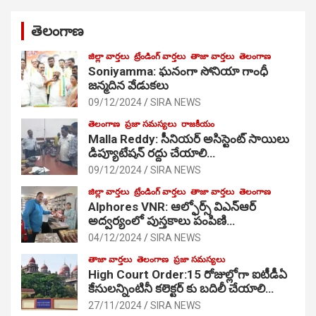
తెలంగాణ
జిల్లా వార్తలు
ట్రేండింగ్ వార్తలు
తాజా వార్తలు
తెలంగాణ
Soniyamma: ఘ‌నంగా సోనియా గాంధీ
జ‌న్మ‌దిన వేడుక‌లు
09/12/2024
SIRA NEWS
తెలంగాణ
ప్రజా సమస్యలు
రాజకీయం
Malla Reddy: సీనియర్ అసిస్టెంట్ సాయిలు
డిప్యూటేషన్ రద్దు చేయాలి…
09/12/2024
SIRA NEWS
జిల్లా వార్తలు
ట్రేండింగ్ వార్తలు
తాజా వార్తలు
తెలంగాణ
Alphores VNR: ఆల్ఫోర్స్ విఎన్ఆర్
అద్వర్యంలో పుస్తకాలు పంపిణి…
04/12/2024
SIRA NEWS
తాజా వార్తలు
తెలంగాణ
ప్రజా సమస్యలు
High Court Order:15 రోజుల్లోగా ఐటీడీఏ
కేసులన్నింటినీ కలెక్టర్ కు బదిలీ చేయాలి…
27/11/2024
SIRA NEWS