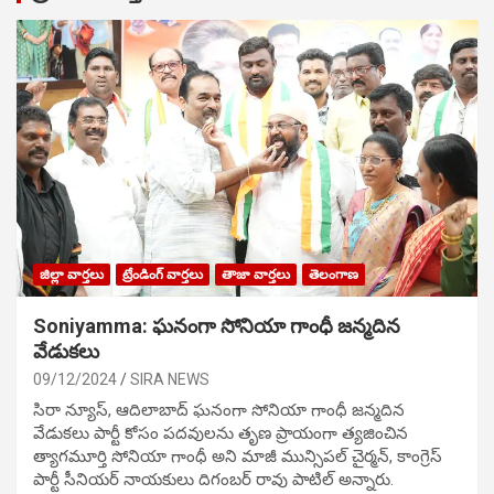
జిల్లా వార్తలు
ట్రేండింగ్ వార్తలు
తాజా వార్తలు
తెలంగాణ
Soniyamma: ఘ‌నంగా సోనియా గాంధీ జ‌న్మ‌దిన
వేడుక‌లు
09/12/2024
SIRA NEWS
సిరా న్యూస్, ఆదిలాబాద్ ఘ‌నంగా సోనియా గాంధీ జ‌న్మ‌దిన
వేడుక‌లు పార్టీ కోసం ప‌ద‌వుల‌ను తృణ ప్రాయంగా త్య‌జించిన
త్యాగమూర్తి సోనియా గాంధీ అని మాజీ మున్సిప‌ల్ చైర్మ‌న్, కాంగ్రెస్
పార్టీ సీనియ‌ర్ నాయ‌కులు దిగంబ‌ర్ రావు పాటిల్ అన్నారు.