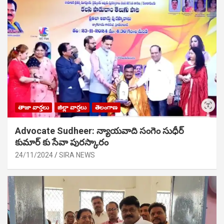
తాజా వార్తలు
జిల్లా వార్తలు
తెలంగాణ
Advocate Sudheer: న్యాయవాది సంగెం సుధీర్
కుమార్ కు సేవా పురస్కారం
24/11/2024
SIRA NEWS