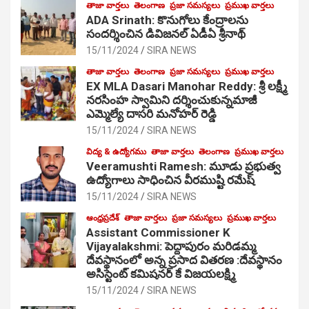
తాజా వార్తలు
తెలంగాణ
ప్రజా సమస్యలు
ప్రముఖ వార్తలు
ADA Srinath: కొనుగోలు కేంద్రాల‌ను
సంద‌ర్శించిన డివిజనల్ ఏడీఏ శ్రీనాథ్
15/11/2024
SIRA NEWS
తాజా వార్తలు
తెలంగాణ
ప్రజా సమస్యలు
ప్రముఖ వార్తలు
EX MLA Dasari Manohar Reddy: శ్రీ లక్ష్మీ
నరసింహ స్వామిని దర్శించుకున్నమాజీ
ఎమ్మెల్యే దాసరి మనోహర్ రెడ్డి
15/11/2024
SIRA NEWS
విద్య & ఉద్యోగము
తాజా వార్తలు
తెలంగాణ
ప్రముఖ వార్తలు
Veeramushti Ramesh: మూడు ప్రభుత్వ
ఉద్యోగాలు సాధించిన వీరముష్టి రమేష్
15/11/2024
SIRA NEWS
ఆంధ్రప్రదేశ్
తాజా వార్తలు
ప్రజా సమస్యలు
ప్రముఖ వార్తలు
Assistant Commissioner K
Vijayalakshmi: పెద్దాపురం మరిడమ్మ
దేవస్థానంలో అన్న ప్రసాద వితరణ :దేవస్థానం
అసిస్టెంట్ కమిషనర్ కే విజయలక్ష్మి
15/11/2024
SIRA NEWS