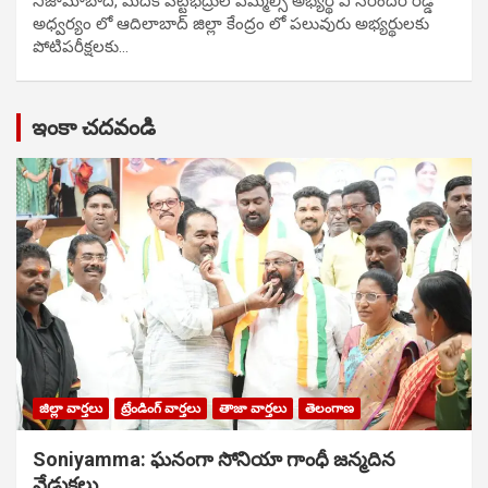
నిజామాబాద్, మెదక్ పట్టభద్రుల ఎమ్మెల్సీ అభ్యర్థి వి నరేందర్ రెడ్డి
అధ్వర్యం లో ఆదిలాబాద్ జిల్లా కేంద్రం లో పలువురు అభ్యర్థులకు
పోటిప‌రీక్ష‌ల‌కు…
ఇంకా చదవండి
జిల్లా వార్తలు
ట్రేండింగ్ వార్తలు
తాజా వార్తలు
తెలంగాణ
Soniyamma: ఘ‌నంగా సోనియా గాంధీ జ‌న్మ‌దిన
వేడుక‌లు