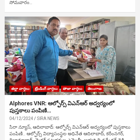
సోమవారం…
జిల్లా వార్తలు
ట్రేండింగ్ వార్తలు
తాజా వార్తలు
తెలంగాణ
Alphores VNR: ఆల్ఫోర్స్ విఎన్ఆర్ అద్వర్యంలో
పుస్తకాలు పంపిణి…
04/12/2024
SIRA NEWS
సిరా న్యూస్, ఆదిలాబాద్: ఆల్ఫోర్స్ విఎన్ఆర్ అద్వర్యంలో పుస్తకాలు
పంపిణి… ఆల్ఫోర్స్ విద్యాసంస్థల అధినేత ఆదిలాబాద్, కరీంనగర్,