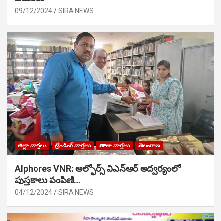
09/12/2024
SIRA NEWS
జిల్లా వార్తలు
ట్రేండింగ్ వార్తలు
తాజా వార్తలు
తెలంగాణ
Alphores VNR: ఆల్ఫోర్స్ విఎన్ఆర్ అద్వర్యంలో
పుస్తకాలు పంపిణి…
04/12/2024
SIRA NEWS