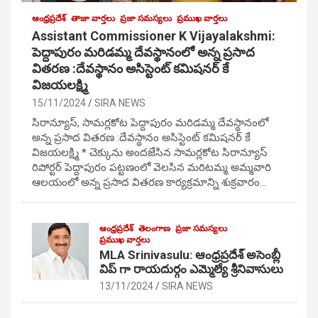
ఆంధ్రప్రదేశ్
తాజా వార్తలు
ప్రజా సమస్యలు
ప్రముఖ వార్తలు
Assistant Commissioner K Vijayalakshmi:
పెద్దాపురం మరిడమ్మ దేవస్థానంలో అన్న ప్రసాద
వితరణ :దేవస్థానం అసిస్టెంట్ కమిషనర్ కే
విజయలక్ష్మి
15/11/2024
SIRA NEWS
సిరాన్యూస్, సామర్లకోట పెద్దాపురం మరిడమ్మ దేవస్థానంలో
అన్న ప్రసాద వితరణ :దేవస్థానం అసిస్టెంట్ కమిషనర్ కే
విజయలక్ష్మి * చెక్కును అందజేసిన సామర్లకోట సిరాన్యూస్
రిపోర్టర్ పెద్దాపురం పట్టణంలో వెలసిన మరిటమ్మ అమ్మవారి
ఆలయంలో అన్న ప్రసాద వితరణ కార్యక్రమాన్ని శుక్రవారం…
ఆంధ్రప్రదేశ్
తెలంగాణ
ప్రజా సమస్యలు
ప్రముఖ వార్తలు
MLA Srinivasulu: ఆంధ్రప్రదేశ్ అసెంబ్లీ
విప్ గా రాయదుర్గం ఎమ్మెల్యే శ్రీనివాసులు
13/11/2024
SIRA NEWS