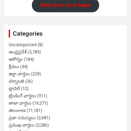
Click Here for E Paper
Categories
Uncategorized
(8)
ఆంధ్రప్రదేశ్
(5,789)
ఆరోగ్యం
(184)
క్రీడలు
(44)
జిల్లా వార్తలు
(259)
టెక్నాలజీ
(36)
ట్రావెల్
(12)
ట్రేండింగ్ వార్తలు
(911)
తాజా వార్తలు
(19,271)
తెలంగాణ
(11,181)
ప్రజా సమస్యలు
(2,681)
ప్రముఖ వార్తలు
(2,286)