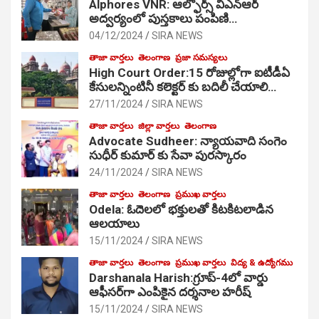
Alphores VNR: ఆల్ఫోర్స్ విఎన్ఆర్
అద్వర్యంలో పుస్తకాలు పంపిణి…
04/12/2024
SIRA NEWS
తాజా వార్తలు
తెలంగాణ
ప్రజా సమస్యలు
High Court Order:15 రోజుల్లోగా ఐటీడీఏ
కేసులన్నింటినీ కలెక్టర్ కు బదిలీ చేయాలి…
27/11/2024
SIRA NEWS
తాజా వార్తలు
జిల్లా వార్తలు
తెలంగాణ
Advocate Sudheer: న్యాయవాది సంగెం
సుధీర్ కుమార్ కు సేవా పురస్కారం
24/11/2024
SIRA NEWS
తాజా వార్తలు
తెలంగాణ
ప్రముఖ వార్తలు
Odela: ఓదెల‌లో భక్తులతో కిటకిటలాడిన
ఆల‌యాలు
15/11/2024
SIRA NEWS
తాజా వార్తలు
తెలంగాణ
ప్రముఖ వార్తలు
విద్య & ఉద్యోగము
Darshanala Harish:గ్రూప్-4లో వార్డు
ఆఫీసర్‌గా ఎంపికైన దర్శనాల హరీష్
15/11/2024
SIRA NEWS