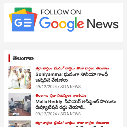
తెలంగాణ
జిల్లా వార్తలు
ట్రేండింగ్ వార్తలు
తాజా వార్తలు
తెలంగాణ
Soniyamma: ఘ‌నంగా సోనియా గాంధీ
జ‌న్మ‌దిన వేడుక‌లు
09/12/2024
SIRA NEWS
తెలంగాణ
ప్రజా సమస్యలు
రాజకీయం
Malla Reddy: సీనియర్ అసిస్టెంట్ సాయిలు
డిప్యూటేషన్ రద్దు చేయాలి…
09/12/2024
SIRA NEWS
జిల్లా వార్తలు
ట్రేండింగ్ వార్తలు
తాజా వార్తలు
తెలంగాణ