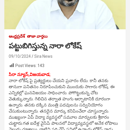
ఆంధ్రప్రదేశ్
తాజా వార్తలు
పట్టుబిగిస్తున్న నారా లోకేష్
09/10/2024
Sira News
Post Views:
143
సిరా న్యూస్,విజయవాడ;
నారా లోకేష్ పై ప్రత్యర్థులు చేయని ప్రచారం లేదు. కానీ తనకు
తానుగా పనితనం నిరూపించుకుని ముందుకు సాగారు లోకేష్. ఈ
ఎన్నికల్లో ఘనవిజయం సాధించారు. పోగొట్టుకున్న చోట
వెతుక్కున్నారు. గెలిచిన తర్వాత హంగు ఆర్భాటానికి దూరంగా
ఉన్నారు. తనకు దక్కిన మంత్రి పదవులను సద్వినియోగం
చేసుకుంటున్నారు. తనదైన మార్కు కనిపించేలా చూస్తున్నారు.
ముఖ్యంగా ఏపీ విద్యా వ్యవస్థలో సమూల మార్పులకు శ్రీకారం
చుట్టారు.గత ఐదేళ్ల వైసిపి పాలనలో విద్యావ్యవస్థలో అనేక లోపాలు
వెలుగు చూశాయి. వాటిని సరి చేసే పనిలో ఉన్నారు లోకేష్.నాడు