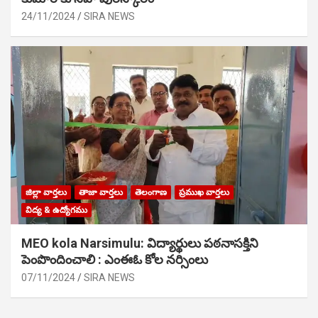
24/11/2024
SIRA NEWS
జిల్లా వార్తలు
తాజా వార్తలు
తెలంగాణ
ప్రముఖ వార్తలు
విద్య & ఉద్యోగము
MEO kola Narsimulu: విద్యార్థులు పఠ‌నాసక్తిని
పెంపొందించాలి : ఎంఈఓ కోల నర్సింలు
07/11/2024
SIRA NEWS