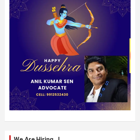
We Are Hiring…!