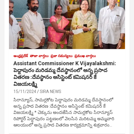
ఆంధ్రప్రదేశ్
తాజా వార్తలు
ప్రజా సమస్యలు
ప్రముఖ వార్తలు
Assistant Commissioner K Vijayalakshmi:
పెద్దాపురం మరిడమ్మ దేవస్థానంలో అన్న ప్రసాద
వితరణ :దేవస్థానం అసిస్టెంట్ కమిషనర్ కే
విజయలక్ష్మి
15/11/2024
SIRA NEWS
సిరాన్యూస్, సామర్లకోట పెద్దాపురం మరిడమ్మ దేవస్థానంలో
అన్న ప్రసాద వితరణ :దేవస్థానం అసిస్టెంట్ కమిషనర్ కే
విజయలక్ష్మి * చెక్కును అందజేసిన సామర్లకోట సిరాన్యూస్
రిపోర్టర్ పెద్దాపురం పట్టణంలో వెలసిన మరిటమ్మ అమ్మవారి
ఆలయంలో అన్న ప్రసాద వితరణ కార్యక్రమాన్ని శుక్రవారం…