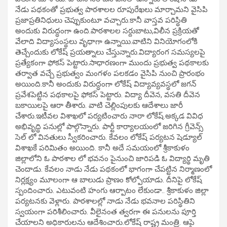
నేడు పథకంతో ప్రభుత్వ పాఠశాలల రూపురేఖలు మార్చామని వైసిపి
ప్రజాప్రతినిధులు చెప్పుకుంటూ వచ్చారు.కానీ వాస్తవ పరిస్థితి
అందుకు విరుద్ధంగా ఉంది.పాఠశాలల సర్దుబాటు,విలీన ప్రక్రియతో
వేలాది విద్యాసంస్థలు వృధాగా ఉన్నాయి.వాటిని వినియోగంలోకి
తెచ్చేందుకు లోకేష్ ప్రయత్నాలు చేస్తున్నారు.విద్యారంగ సమస్యలపై
ప్రత్యేకంగా ఫోకస్ పెట్టారు.సాధారణంగా ముందు ప్రభుత్వ పథకాలకు
తర్వాత వచ్చే ప్రభుత్వం మంగళం పలకడం వైసిపి నుంచి ప్రారంభం
అయింది.కానీ అందుకు విరుద్ధంగా లోకేష్ విద్యావ్యవస్థలో జగన్
ప్రవేశపెట్టిన పథకాలపై ఫోకస్ పెట్టారు. విద్యా దీవెన, వసతి దీవెన
బకాయిలపై ఆరా తీశారు. వాటి చెల్లింపులకు ఆదేశాలు జారీ
చేశారు.ఇటీవల విశాఖలో పర్యటించారు నారా లోకేష్.అక్కడ వివిధ
అభివృద్ధి పనుల్లో పాల్గొన్నారు. పార్టీ కార్యాలయంలో జరిగిన గ్రీవెన్స్
సెల్ లో వినతులు స్వీకరించారు. కేవలం లోకేష్ పర్యటన షెడ్యూల్
విశాఖకే పరిమితం అయింది. కానీ అదే సమయంలో శ్రీకాకుళం
జిల్లాలోని ఓ పాఠశాల లో భవనం పైనుంచి జారిపడి ఓ విద్యార్థి మృతి
చెందాడు. కేవలం నాడు నేడు పథకంలో భాగంగా చేపట్టిన నిర్మాణంలో
నిర్లక్ష్యం మూలంగా ఆ బాలుడు ప్రాణం కోల్పోయాడు. దీనిపై లోకేష్
స్పందించారు. ఎటువంటి హంగు ఆర్పాటం లేకుండా.. శ్రీకాకుళం జిల్లా
పర్యటనకు వెళ్లారు. పాఠశాలల్లో నాడు నేడు భవనాల పరిస్థితిని
స్వయంగా పరిశీలించారు. వీలైనంత త్వరగా ఈ పనులను పూర్తి
చేయాలని అధికారులను ఆదేశించారు.లోకేష్ రాష్ట్ర మంత్రి. ఆపై