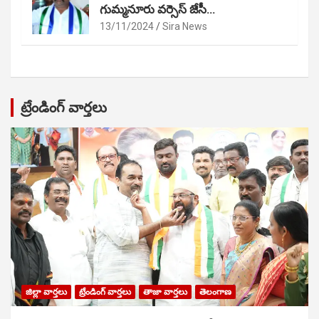
గుమ్మనూరు వర్సెస్ జేసీ…
13/11/2024
Sira News
ట్రేండింగ్ వార్తలు
జిల్లా వార్తలు
ట్రేండింగ్ వార్తలు
తాజా వార్తలు
తెలంగాణ