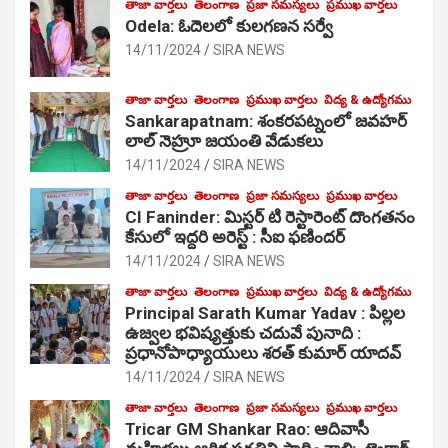
తాజా వార్తలు
తెలంగాణ
ప్రజా సమస్యలు
ప్రముఖ వార్తలు
Odela: ఓదెలలో కులగణన సర్వే
14/11/2024
SIRA NEWS
తాజా వార్తలు
తెలంగాణ
ప్రముఖ వార్తలు
విద్య & ఉద్యోగము
Sankarapatnam: శంకరపట్నంలో జవహర్
లాల్ నెహ్రూ జయంతి వేడుకలు
14/11/2024
SIRA NEWS
తాజా వార్తలు
తెలంగాణ
ప్రజా సమస్యలు
ప్రముఖ వార్తలు
CI Faninder: మిస్టర్ టి రెస్టారెంట్ దొంగతనం
కేసులో ఇద్దరి అరెస్ట్ : సీఐ ఫణిందర్
14/11/2024
SIRA NEWS
తాజా వార్తలు
తెలంగాణ
ప్రముఖ వార్తలు
విద్య & ఉద్యోగము
Principal Sarath Kumar Yadav : పిల్లల
ఉజ్వల భవిష్యత్తుకు చదువే పునాది :
ప్రధానోపాధ్యాయులు శరత్ కుమార్ యాదవ్
14/11/2024
SIRA NEWS
తాజా వార్తలు
తెలంగాణ
ప్రజా సమస్యలు
ప్రముఖ వార్తలు
Tricar GM Shankar Rao: ఆదివాసీ