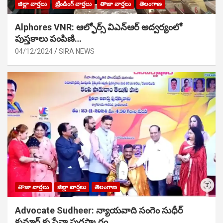
జిల్లా వార్తలు
ట్రేండింగ్ వార్తలు
తాజా వార్తలు
తెలంగాణ
Alphores VNR: ఆల్ఫోర్స్ విఎన్ఆర్ అద్వర్యంలో
పుస్తకాలు పంపిణి…
04/12/2024
SIRA NEWS
తాజా వార్తలు
జిల్లా వార్తలు
తెలంగాణ
Advocate Sudheer: న్యాయవాది సంగెం సుధీర్
కుమార్ కు సేవా పురస్కారం