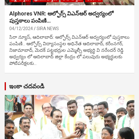
Alphores VNR: ఆల్ఫోర్స్ విఎన్ఆర్ అద్వర్యంలో
పుస్తకాలు పంపిణి…
04/12/2024
SIRA NEWS
సిరా న్యూస్, ఆదిలాబాద్: ఆల్ఫోర్స్ విఎన్ఆర్ అద్వర్యంలో పుస్తకాలు
పంపిణి… ఆల్ఫోర్స్ విద్యాసంస్థల అధినేత ఆదిలాబాద్, కరీంనగర్,
నిజామాబాద్, మెదక్ పట్టభద్రుల ఎమ్మెల్సీ అభ్యర్థి వి నరేందర్ రెడ్డి
అధ్వర్యం లో ఆదిలాబాద్ జిల్లా కేంద్రం లో పలువురు అభ్యర్థులకు
పోటిప‌రీక్ష‌ల‌కు…
ఇంకా చదవండి