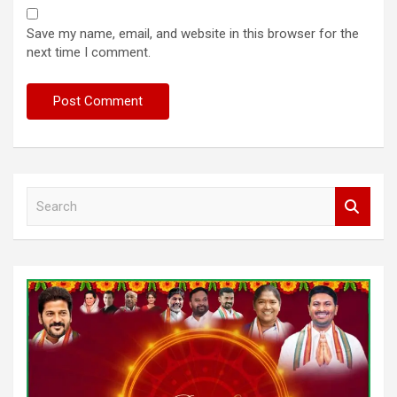
Save my name, email, and website in this browser for the
next time I comment.
S
e
a
r
c
h