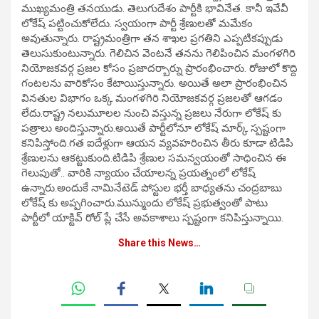
ముఖ్యమంత్రి తనయుడు. తెలుగుదేశం పార్టీకి భావినేత. కానీ ఇవేవీ
లోకేష్ పట్టించుకోలేదు. స్వయంగా పార్టీ శ్రేణులతో మమేకం
అవుతున్నారు. రాష్ట్రమంత్రిగా తన శాఖల ప్రగతిని ఎప్పటికప్పుడు
తెలుసుకుంటున్నారు. గెలిచిన వెంటనే తనను గెలిపించిన మంగళగిరి
నియోజకవర్గ ప్రజల కోసం ప్రజాదర్బార్ను ప్రారంభించారు. రోజులో కొద్ది
గంటలను వారికోసం కేటాయిస్తున్నారు. అయితే అలా ప్రారంభించిన
వినతుల విభాగం ఒక్క మంగళగిరి నియోజకవర్గ ప్రజలతో ఆగడం
లేదు.రాష్ట్ర నలుమూలల నుంచి వస్తున్న ప్రజలు నేరుగా లోకేష్ కు
పత్రాలు అందిస్తున్నారు.అయితే పార్టీలోనూ లోకేష్ మార్క్ స్పష్టంగా
కనిపిస్తోంది.గత ఐదేళ్లుగా ఆయన వ్యవహరించిన తీరు కూడా టిడిపి
శ్రేణులను ఆకట్టుకుంది.టిడిపి శ్రేణుల సమన్వయంతో సాధించిన ఈ
గెలుపుతో.. వారికి న్యాయం చేయాలన్న ప్రయత్నంలో లోకేష్
ఉన్నారు.అందుకే నామినేటెడ్ పోస్టుల భర్తీ బాధ్యతను చంద్రబాబు
లోకేష్ కు అప్పగించారు.మున్ముందు లోకేష్ ప్రభుత్వంతో పాటు
పార్టీలో యాక్టివ్ రోల్ ప్లే చేసే అవకాశాలు స్పష్టంగా కనిపిస్తున్నాయి.
Share this News…