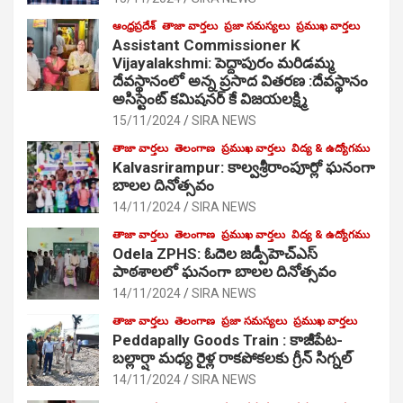
ఆంధ్రప్రదేశ్
తాజా వార్తలు
ప్రజా సమస్యలు
ప్రముఖ వార్తలు
Assistant Commissioner K
Vijayalakshmi: పెద్దాపురం మరిడమ్మ
దేవస్థానంలో అన్న ప్రసాద వితరణ :దేవస్థానం
అసిస్టెంట్ కమిషనర్ కే విజయలక్ష్మి
15/11/2024
SIRA NEWS
తాజా వార్తలు
తెలంగాణ
ప్రముఖ వార్తలు
విద్య & ఉద్యోగము
Kalvasrirampur: కాల్వశ్రీరాంపూర్లో ఘనంగా
బాలల దినోత్సవం
14/11/2024
SIRA NEWS
తాజా వార్తలు
తెలంగాణ
ప్రముఖ వార్తలు
విద్య & ఉద్యోగము
Odela ZPHS: ఓదెల జ‌డ్పీహెచ్ఎస్
పాఠ‌శాల‌లో ఘనంగా బాలల దినోత్సవం
14/11/2024
SIRA NEWS
తాజా వార్తలు
తెలంగాణ
ప్రజా సమస్యలు
ప్రముఖ వార్తలు
Peddapally Goods Train : కాజీపేట-
బల్లార్షా మధ్య రైళ్ల రాకపోకలకు గ్రీన్ సిగ్నల్
14/11/2024
SIRA NEWS