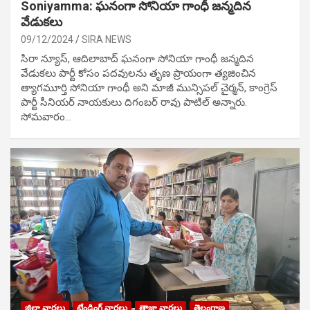
Soniyamma: ఘ‌నంగా సోనియా గాంధీ జ‌న్మ‌దిన
వేడుక‌లు
09/12/2024
SIRA NEWS
సిరా న్యూస్, ఆదిలాబాద్ ఘ‌నంగా సోనియా గాంధీ జ‌న్మ‌దిన
వేడుక‌లు పార్టీ కోసం ప‌ద‌వుల‌ను తృణ ప్రాయంగా త్య‌జించిన
త్యాగమూర్తి సోనియా గాంధీ అని మాజీ మున్సిప‌ల్ చైర్మ‌న్, కాంగ్రెస్
పార్టీ సీనియ‌ర్ నాయ‌కులు దిగంబ‌ర్ రావు పాటిల్ అన్నారు.
సోమవారం…
జిల్లా వార్తలు
ట్రేండింగ్ వార్తలు
తాజా వార్తలు
తెలంగాణ