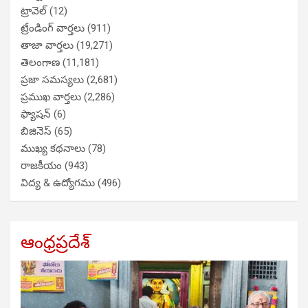
ట్రావెల్
(12)
ట్రేండింగ్ వార్తలు
(911)
తాజా వార్తలు
(19,271)
తెలంగాణ
(11,181)
ప్రజా సమస్యలు
(2,681)
ప్రముఖ వార్తలు
(2,286)
ఫ్యాషన్
(6)
బిజినెస్
(65)
ముఖ్య కథనాలు
(78)
రాజకీయం
(943)
విద్య & ఉద్యోగము
(496)
ఆంధ్రప్రదేశ్