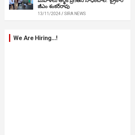
మహిళలు ఆర్థిక ప్రగతిని సాధించాలి: ట్రైకార్
జీఎం శంకర్‌రావు
13/11/2024
SIRA NEWS
We Are Hiring…!