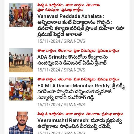
విద్య & ఉద్యోగము
తాజా వార్తలు
తెలంగాణ
ప్రజా సమస్యలు
ప్రముఖ వార్తలు
Vanavasi Peddada Ashalata :
అన్నిదానాల కంటే విద్యాధానం గొప్పది :
వనవాసి కళ్యాణ పరిషత్ ప్రాంత మహిళా సహ
ప్రముఖ్ పెద్దడ ఆశాలత
15/11/2024
SIRA NEWS
తాజా వార్తలు
తెలంగాణ
ప్రజా సమస్యలు
ప్రముఖ వార్తలు
ADA Srinath: కొనుగోలు కేంద్రాల‌ను
సంద‌ర్శించిన డివిజనల్ ఏడీఏ శ్రీనాథ్
15/11/2024
SIRA NEWS
తాజా వార్తలు
తెలంగాణ
ప్రజా సమస్యలు
ప్రముఖ వార్తలు
EX MLA Dasari Manohar Reddy: శ్రీ లక్ష్మీ
నరసింహ స్వామిని దర్శించుకున్నమాజీ
ఎమ్మెల్యే దాసరి మనోహర్ రెడ్డి
15/11/2024
SIRA NEWS
విద్య & ఉద్యోగము
తాజా వార్తలు
తెలంగాణ
ప్రముఖ వార్తలు
Veeramushti Ramesh: మూడు ప్రభుత్వ
ఉద్యోగాలు సాధించిన వీరముష్టి రమేష్
15/11/2024
SIRA NEWS