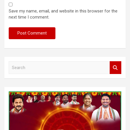
Save my name, email, and website in this browser for the
next time I comment.
S
e
a
r
c
h