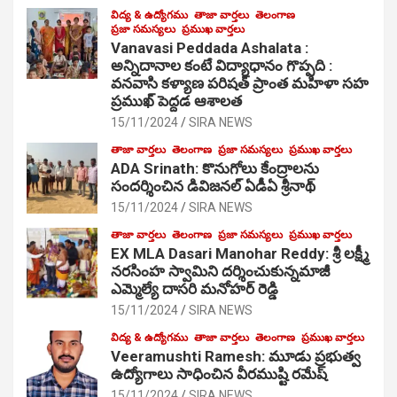
విద్య & ఉద్యోగము
తాజా వార్తలు
తెలంగాణ
ప్రజా సమస్యలు
ప్రముఖ వార్తలు
Vanavasi Peddada Ashalata :
అన్నిదానాల కంటే విద్యాధానం గొప్పది :
వనవాసి కళ్యాణ పరిషత్ ప్రాంత మహిళా సహ
ప్రముఖ్ పెద్దడ ఆశాలత
15/11/2024
SIRA NEWS
తాజా వార్తలు
తెలంగాణ
ప్రజా సమస్యలు
ప్రముఖ వార్తలు
ADA Srinath: కొనుగోలు కేంద్రాల‌ను
సంద‌ర్శించిన డివిజనల్ ఏడీఏ శ్రీనాథ్
15/11/2024
SIRA NEWS
తాజా వార్తలు
తెలంగాణ
ప్రజా సమస్యలు
ప్రముఖ వార్తలు
EX MLA Dasari Manohar Reddy: శ్రీ లక్ష్మీ
నరసింహ స్వామిని దర్శించుకున్నమాజీ
ఎమ్మెల్యే దాసరి మనోహర్ రెడ్డి
15/11/2024
SIRA NEWS
విద్య & ఉద్యోగము
తాజా వార్తలు
తెలంగాణ
ప్రముఖ వార్తలు
Veeramushti Ramesh: మూడు ప్రభుత్వ
ఉద్యోగాలు సాధించిన వీరముష్టి రమేష్
15/11/2024
SIRA NEWS