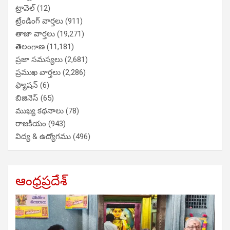
ట్రావెల్
(12)
ట్రేండింగ్ వార్తలు
(911)
తాజా వార్తలు
(19,271)
తెలంగాణ
(11,181)
ప్రజా సమస్యలు
(2,681)
ప్రముఖ వార్తలు
(2,286)
ఫ్యాషన్
(6)
బిజినెస్
(65)
ముఖ్య కథనాలు
(78)
రాజకీయం
(943)
విద్య & ఉద్యోగము
(496)
ఆంధ్రప్రదేశ్