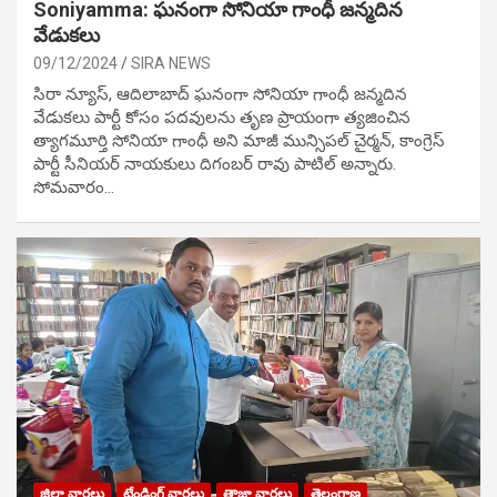
Soniyamma: ఘ‌నంగా సోనియా గాంధీ జ‌న్మ‌దిన
వేడుక‌లు
09/12/2024
SIRA NEWS
సిరా న్యూస్, ఆదిలాబాద్ ఘ‌నంగా సోనియా గాంధీ జ‌న్మ‌దిన
వేడుక‌లు పార్టీ కోసం ప‌ద‌వుల‌ను తృణ ప్రాయంగా త్య‌జించిన
త్యాగమూర్తి సోనియా గాంధీ అని మాజీ మున్సిప‌ల్ చైర్మ‌న్, కాంగ్రెస్
పార్టీ సీనియ‌ర్ నాయ‌కులు దిగంబ‌ర్ రావు పాటిల్ అన్నారు.
సోమవారం…
జిల్లా వార్తలు
ట్రేండింగ్ వార్తలు
తాజా వార్తలు
తెలంగాణ