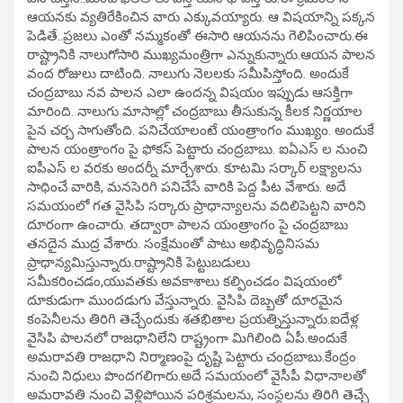
ఆయనకు వ్యతిరేకించిన వారు ఎక్కువయ్యారు. ఆ విషయాన్ని పక్కన
పెడితే..ప్రజలు ఎంతో నమ్మకంతో ఈసారి ఆయనను గెలిపించారు.ఈ
రాష్ట్రానికి నాలుగోసారి ముఖ్యమంత్రిగా ఎన్నుకున్నారు.ఆయన పాలన
వంద రోజులు దాటింది. నాలుగు నెలలకు సమీపిస్తోంది. అందుకే
చంద్రబాబు నవ పాలన ఎలా ఉందన్న విషయం ఇప్పుడు ఆసక్తిగా
మారింది. నాలుగు మాసాల్లో చంద్రబాబు తీసుకున్న కీలక నిర్ణయాల
పైన చర్చ సాగుతోంది. పనిచేయాలంటే యంత్రాంగం ముఖ్యం. అందుకే
పాలన యంత్రాంగం పై ఫోకస్ పెట్టారు చంద్రబాబు. ఐఏఎస్ ల నుంచి
ఐపీఎస్ ల వరకు అందర్నీ మార్చేశారు. కూటమి సర్కార్ లక్ష్యాలను
సాధించే వారికి, మనసెరిగి పనిచేసే వారికి పెద్ద పీట వేశారు. అదే
సమయంలో గత వైసిపి సర్కారు ప్రాధాన్యాలను వదిలిపెట్టని వారిని
దూరంగా ఉంచారు. తద్వారా పాలన యంత్రాంగం పై చంద్రబాబు
తనదైన ముద్ర వేశారు. సంక్షేమంతో పాటు అభివృద్ధినిసమ
ప్రాధాన్యమిస్తున్నారు.రాష్ట్రానికి పెట్టుబడులు
సమీకరించడం,యువతకు అవకాశాలు కల్పించడం విషయంలో
దూకుడుగా ముందడుగు వేస్తున్నారు. వైసిపి దెబ్బతో దూరమైన
కంపెనీలను తిరిగి తెచ్చేందుకు శతభితాల ప్రయత్నిస్తున్నారు.ఐదేళ్ల
వైసిపి పాలనలో రాజధానిలేని రాష్ట్రంగా మిగిలింది ఏపీ.అందుకే
అమరావతి రాజధాని నిర్మాణంపై దృష్టి పెట్టారు చంద్రబాబు.కేంద్రం
నుంచి నిధులు పొందగలిగారు.అదే సమయంలో వైసీపీ విధానాలతో
అమరావతి నుంచి వెళ్లిపోయిన పరిశ్రమలను, సంస్థలను తిరిగి తెచ్చే