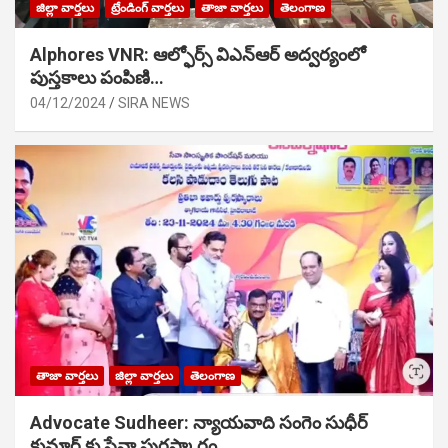
జిల్లా వార్తలు
ట్రేండింగ్ వార్తలు
తాజా వార్తలు
తెలంగాణ
Alphores VNR: ఆల్ఫోర్స్ విఎన్ఆర్ అద్వర్యంలో
పుస్తకాలు పంపిణి…
04/12/2024
SIRA NEWS
తాజా వార్తలు
జిల్లా వార్తలు
తెలంగాణ
Advocate Sudheer: న్యాయవాది సంగెం సుధీర్
కుమార్ కు సేవా పురస్కారం