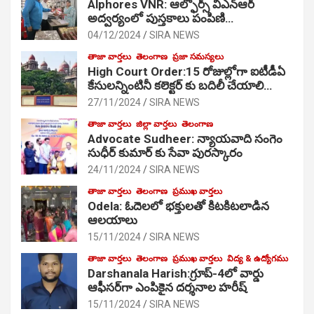
Alphores VNR: ఆల్ఫోర్స్ విఎన్ఆర్
అద్వర్యంలో పుస్తకాలు పంపిణి…
04/12/2024
SIRA NEWS
తాజా వార్తలు
తెలంగాణ
ప్రజా సమస్యలు
High Court Order:15 రోజుల్లోగా ఐటీడీఏ
కేసులన్నింటినీ కలెక్టర్ కు బదిలీ చేయాలి…
27/11/2024
SIRA NEWS
తాజా వార్తలు
జిల్లా వార్తలు
తెలంగాణ
Advocate Sudheer: న్యాయవాది సంగెం
సుధీర్ కుమార్ కు సేవా పురస్కారం
24/11/2024
SIRA NEWS
తాజా వార్తలు
తెలంగాణ
ప్రముఖ వార్తలు
Odela: ఓదెల‌లో భక్తులతో కిటకిటలాడిన
ఆల‌యాలు
15/11/2024
SIRA NEWS
తాజా వార్తలు
తెలంగాణ
ప్రముఖ వార్తలు
విద్య & ఉద్యోగము
Darshanala Harish:గ్రూప్-4లో వార్డు
ఆఫీసర్‌గా ఎంపికైన దర్శనాల హరీష్
15/11/2024
SIRA NEWS