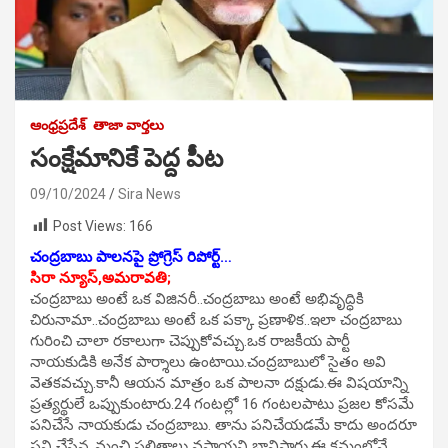
ఆంధ్రప్రదేశ్
తాజా వార్తలు
సంక్షేమానికే పెద్ద పీట
09/10/2024
Sira News
Post Views:
166
చంద్రబాబు పాలనపై ప్రోగ్రెస్ రిపోర్ట్…
సిరా న్యూస్,అమరావతి;
చంద్రబాబు అంటే ఒక విజినరీ..చంద్రబాబు అంటే అభివృద్ధికి
చిరునామా..చంద్రబాబు అంటే ఒక పక్కా ప్రణాళిక..ఇలా చంద్రబాబు
గురించి చాలా రకాలుగా చెప్పుకోవచ్చు.ఒక రాజకీయ పార్టీ
నాయకుడికి అనేక పార్శాలు ఉంటాయి.చంద్రబాబులో సైతం అవి
వెతకవచ్చు.కానీ ఆయన మాత్రం ఒక పాలనా దక్షుడు.ఈ విషయాన్ని
ప్రత్యర్థులే ఒప్పుకుంటారు.24 గంటల్లో 16 గంటలపాటు ప్రజల కోసమే
పనిచేసే నాయకుడు చంద్రబాబు. తాను పనిచేయడమే కాదు అందరూ
పని చేస్తేన..మంచి ఫలితాలు వస్తాయని భావిస్తారు.ఈ క్రమంలోనే