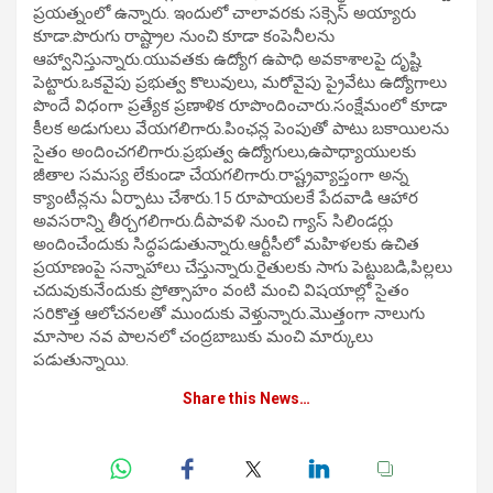
ప్రయత్నంలో ఉన్నారు. ఇందులో చాలావరకు సక్సెస్ అయ్యారు
కూడా.పొరుగు రాష్ట్రాల నుంచి కూడా కంపెనీలను
ఆహ్వానిస్తున్నారు.యువతకు ఉద్యోగ ఉపాధి అవకాశాలపై దృష్టి
పెట్టారు.ఒకవైపు ప్రభుత్వ కొలువులు, మరోవైపు ప్రైవేటు ఉద్యోగాలు
పొందే విధంగా ప్రత్యేక ప్రణాళిక రూపొందించారు.సంక్షేమంలో కూడా
కీలక అడుగులు వేయగలిగారు.పింఛన్ల పెంపుతో పాటు బకాయిలను
సైతం అందించగలిగారు.ప్రభుత్వ ఉద్యోగులు,ఉపాధ్యాయులకు
జీతాల సమస్య లేకుండా చేయగలిగారు.రాష్ట్రవ్యాప్తంగా అన్న
క్యాంటీన్లను ఏర్పాటు చేశారు.15 రూపాయలకే పేదవాడి ఆహార
అవసరాన్ని తీర్చగలిగారు.దీపావళి నుంచి గ్యాస్ సిలిండర్లు
అందించేందుకు సిద్ధపడుతున్నారు.ఆర్టీసీలో మహిళలకు ఉచిత
ప్రయాణంపై సన్నాహాలు చేస్తున్నారు.రైతులకు సాగు పెట్టుబడి,పిల్లలు
చదువుకునేందుకు ప్రోత్సాహం వంటి మంచి విషయాల్లో సైతం
సరికొత్త ఆలోచనలతో ముందుకు వెళ్తున్నారు.మొత్తంగా నాలుగు
మాసాల నవ పాలనలో చంద్రబాబుకు మంచి మార్కులు
పడుతున్నాయి.
Share this News…