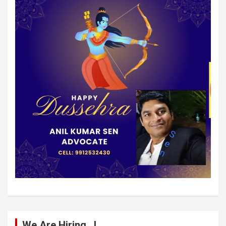
We Are Hiring…!