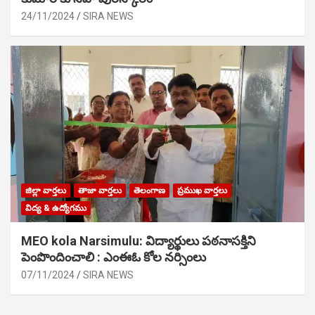
24/11/2024
SIRA NEWS
జిల్లా వార్తలు
తాజా వార్తలు
తెలంగాణ
ప్రముఖ వార్తలు
విద్య & ఉద్యోగము
MEO kola Narsimulu: విద్యార్థులు పఠ‌నాసక్తిని
పెంపొందించాలి : ఎంఈఓ కోల నర్సింలు
07/11/2024
SIRA NEWS