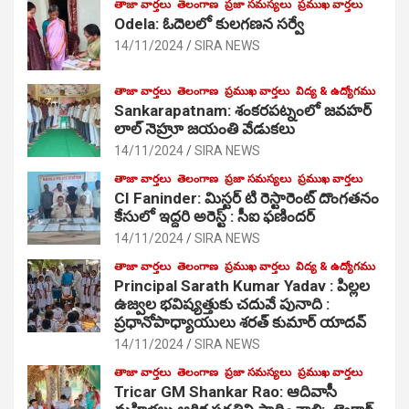
తాజా వార్తలు
తెలంగాణ
ప్రజా సమస్యలు
ప్రముఖ వార్తలు
Odela: ఓదెలలో కులగణన సర్వే
14/11/2024
SIRA NEWS
తాజా వార్తలు
తెలంగాణ
ప్రముఖ వార్తలు
విద్య & ఉద్యోగము
Sankarapatnam: శంకరపట్నంలో జవహర్
లాల్ నెహ్రూ జయంతి వేడుకలు
14/11/2024
SIRA NEWS
తాజా వార్తలు
తెలంగాణ
ప్రజా సమస్యలు
ప్రముఖ వార్తలు
CI Faninder: మిస్టర్ టి రెస్టారెంట్ దొంగతనం
కేసులో ఇద్దరి అరెస్ట్ : సీఐ ఫణిందర్
14/11/2024
SIRA NEWS
తాజా వార్తలు
తెలంగాణ
ప్రముఖ వార్తలు
విద్య & ఉద్యోగము
Principal Sarath Kumar Yadav : పిల్లల
ఉజ్వల భవిష్యత్తుకు చదువే పునాది :
ప్రధానోపాధ్యాయులు శరత్ కుమార్ యాదవ్
14/11/2024
SIRA NEWS
తాజా వార్తలు
తెలంగాణ
ప్రజా సమస్యలు
ప్రముఖ వార్తలు
Tricar GM Shankar Rao: ఆదివాసీ