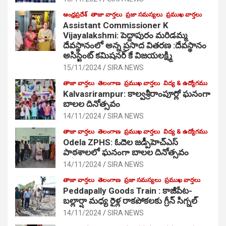
ఆంధ్రప్రదేశ్
తాజా వార్తలు
ప్రజా సమస్యలు
ప్రముఖ వార్తలు
Assistant Commissioner K
Vijayalakshmi: పెద్దాపురం మరిడమ్మ
దేవస్థానంలో అన్న ప్రసాద వితరణ :దేవస్థానం
అసిస్టెంట్ కమిషనర్ కే విజయలక్ష్మి
15/11/2024
SIRA NEWS
తాజా వార్తలు
తెలంగాణ
ప్రముఖ వార్తలు
విద్య & ఉద్యోగము
Kalvasrirampur: కాల్వశ్రీరాంపూర్లో ఘనంగా
బాలల దినోత్సవం
14/11/2024
SIRA NEWS
తాజా వార్తలు
తెలంగాణ
ప్రముఖ వార్తలు
విద్య & ఉద్యోగము
Odela ZPHS: ఓదెల జ‌డ్పీహెచ్ఎస్
పాఠ‌శాల‌లో ఘనంగా బాలల దినోత్సవం
14/11/2024
SIRA NEWS
తాజా వార్తలు
తెలంగాణ
ప్రజా సమస్యలు
ప్రముఖ వార్తలు
Peddapally Goods Train : కాజీపేట-
బల్లార్షా మధ్య రైళ్ల రాకపోకలకు గ్రీన్ సిగ్నల్
14/11/2024
SIRA NEWS