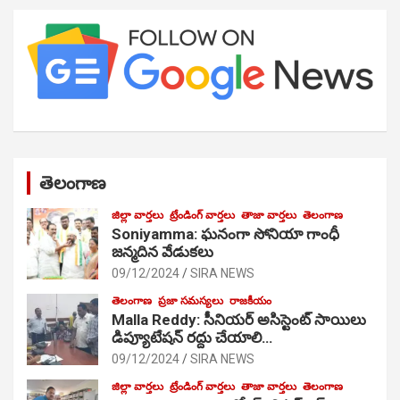
తెలంగాణ
జిల్లా వార్తలు
ట్రేండింగ్ వార్తలు
తాజా వార్తలు
తెలంగాణ
Soniyamma: ఘ‌నంగా సోనియా గాంధీ
జ‌న్మ‌దిన వేడుక‌లు
09/12/2024
SIRA NEWS
తెలంగాణ
ప్రజా సమస్యలు
రాజకీయం
Malla Reddy: సీనియర్ అసిస్టెంట్ సాయిలు
డిప్యూటేషన్ రద్దు చేయాలి…
09/12/2024
SIRA NEWS
జిల్లా వార్తలు
ట్రేండింగ్ వార్తలు
తాజా వార్తలు
తెలంగాణ