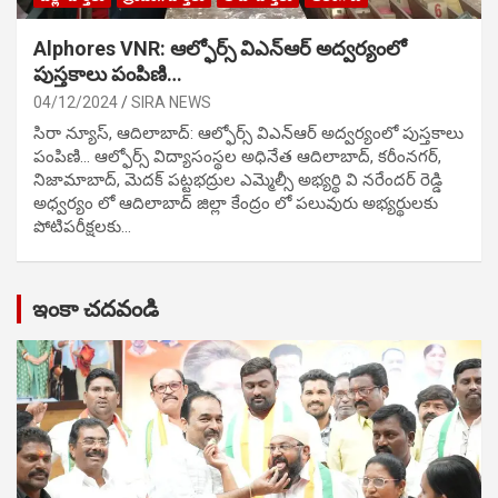
Alphores VNR: ఆల్ఫోర్స్ విఎన్ఆర్ అద్వర్యంలో
పుస్తకాలు పంపిణి…
04/12/2024
SIRA NEWS
సిరా న్యూస్, ఆదిలాబాద్: ఆల్ఫోర్స్ విఎన్ఆర్ అద్వర్యంలో పుస్తకాలు
పంపిణి… ఆల్ఫోర్స్ విద్యాసంస్థల అధినేత ఆదిలాబాద్, కరీంనగర్,
నిజామాబాద్, మెదక్ పట్టభద్రుల ఎమ్మెల్సీ అభ్యర్థి వి నరేందర్ రెడ్డి
అధ్వర్యం లో ఆదిలాబాద్ జిల్లా కేంద్రం లో పలువురు అభ్యర్థులకు
పోటిప‌రీక్ష‌ల‌కు…
ఇంకా చదవండి