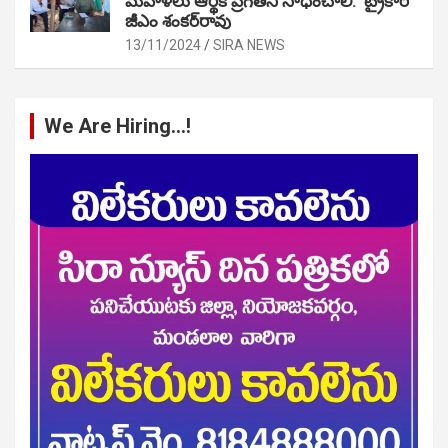
మహిళలు ఆర్థిక ప్రగతిని సాధించాలి: ట్రైకార్
జీఎం శంకర్‌రావు
13/11/2024
SIRA NEWS
We Are Hiring…!