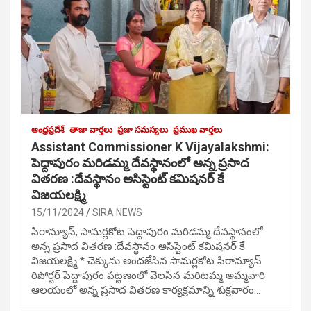
ఆంధ్రప్రదేశ్
తాజా వార్తలు
ప్రజా సమస్యలు
ప్రముఖ వార్తలు
Assistant Commissioner K Vijayalakshmi:
పెద్దాపురం మరిడమ్మ దేవస్థానంలో అన్న ప్రసాద
వితరణ :దేవస్థానం అసిస్టెంట్ కమిషనర్ కే
విజయలక్ష్మి
15/11/2024
SIRA NEWS
సిరాన్యూస్, సామర్లకోట పెద్దాపురం మరిడమ్మ దేవస్థానంలో
అన్న ప్రసాద వితరణ :దేవస్థానం అసిస్టెంట్ కమిషనర్ కే
విజయలక్ష్మి * చెక్కును అందజేసిన సామర్లకోట సిరాన్యూస్
రిపోర్టర్ పెద్దాపురం పట్టణంలో వెలసిన మరిటమ్మ అమ్మవారి
ఆలయంలో అన్న ప్రసాద వితరణ కార్యక్రమాన్ని శుక్రవారం…