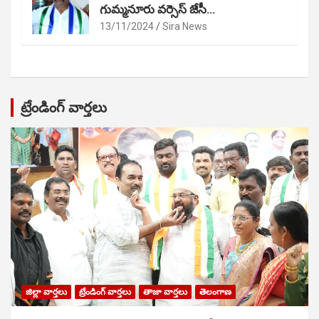
గుమ్మనూరు వర్సెస్ జేసీ…
13/11/2024
Sira News
ట్రేండింగ్ వార్తలు
జిల్లా వార్తలు
ట్రేండింగ్ వార్తలు
తాజా వార్తలు
తెలంగాణ