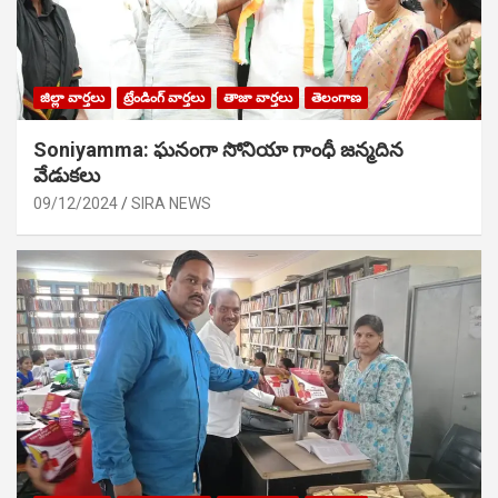
జిల్లా వార్తలు
ట్రేండింగ్ వార్తలు
తాజా వార్తలు
తెలంగాణ
Soniyamma: ఘ‌నంగా సోనియా గాంధీ జ‌న్మ‌దిన
వేడుక‌లు
09/12/2024
SIRA NEWS