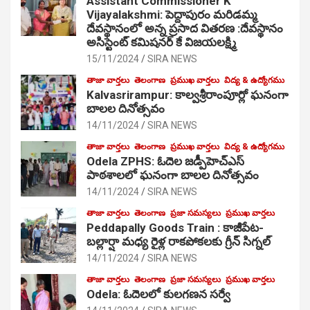
Assistant Commissioner K
Vijayalakshmi: పెద్దాపురం మరిడమ్మ
దేవస్థానంలో అన్న ప్రసాద వితరణ :దేవస్థానం
అసిస్టెంట్ కమిషనర్ కే విజయలక్ష్మి
15/11/2024
SIRA NEWS
తాజా వార్తలు
తెలంగాణ
ప్రముఖ వార్తలు
విద్య & ఉద్యోగము
Kalvasrirampur: కాల్వశ్రీరాంపూర్లో ఘనంగా
బాలల దినోత్సవం
14/11/2024
SIRA NEWS
తాజా వార్తలు
తెలంగాణ
ప్రముఖ వార్తలు
విద్య & ఉద్యోగము
Odela ZPHS: ఓదెల జ‌డ్పీహెచ్ఎస్
పాఠ‌శాల‌లో ఘనంగా బాలల దినోత్సవం
14/11/2024
SIRA NEWS
తాజా వార్తలు
తెలంగాణ
ప్రజా సమస్యలు
ప్రముఖ వార్తలు
Peddapally Goods Train : కాజీపేట-
బల్లార్షా మధ్య రైళ్ల రాకపోకలకు గ్రీన్ సిగ్నల్
14/11/2024
SIRA NEWS
తాజా వార్తలు
తెలంగాణ
ప్రజా సమస్యలు
ప్రముఖ వార్తలు
Odela: ఓదెలలో కులగణన సర్వే