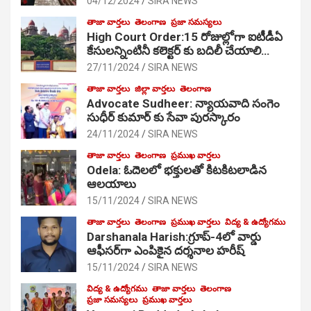
04/12/2024
SIRA NEWS
తాజా వార్తలు
తెలంగాణ
ప్రజా సమస్యలు
High Court Order:15 రోజుల్లోగా ఐటీడీఏ
కేసులన్నింటినీ కలెక్టర్ కు బదిలీ చేయాలి…
27/11/2024
SIRA NEWS
తాజా వార్తలు
జిల్లా వార్తలు
తెలంగాణ
Advocate Sudheer: న్యాయవాది సంగెం
సుధీర్ కుమార్ కు సేవా పురస్కారం
24/11/2024
SIRA NEWS
తాజా వార్తలు
తెలంగాణ
ప్రముఖ వార్తలు
Odela: ఓదెల‌లో భక్తులతో కిటకిటలాడిన
ఆల‌యాలు
15/11/2024
SIRA NEWS
తాజా వార్తలు
తెలంగాణ
ప్రముఖ వార్తలు
విద్య & ఉద్యోగము
Darshanala Harish:గ్రూప్-4లో వార్డు
ఆఫీసర్‌గా ఎంపికైన దర్శనాల హరీష్
15/11/2024
SIRA NEWS
విద్య & ఉద్యోగము
తాజా వార్తలు
తెలంగాణ
ప్రజా సమస్యలు
ప్రముఖ వార్తలు