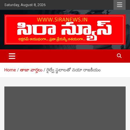
Skip
Saturday, August 8, 2026
to
content
Telugu Online News Daily
SIRA NEWS
Home
తాజా వార్తలు
రైల్వే స్థలాలతో నయా రాజకీయం