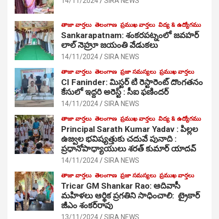
14/11/2024
SIRA NEWS
తాజా వార్తలు
తెలంగాణ
ప్రముఖ వార్తలు
విద్య & ఉద్యోగము
Sankarapatnam: శంకరపట్నంలో జవహర్
లాల్ నెహ్రూ జయంతి వేడుకలు
14/11/2024
SIRA NEWS
తాజా వార్తలు
తెలంగాణ
ప్రజా సమస్యలు
ప్రముఖ వార్తలు
CI Faninder: మిస్టర్ టి రెస్టారెంట్ దొంగతనం
కేసులో ఇద్దరి అరెస్ట్ : సీఐ ఫణిందర్
14/11/2024
SIRA NEWS
తాజా వార్తలు
తెలంగాణ
ప్రముఖ వార్తలు
విద్య & ఉద్యోగము
Principal Sarath Kumar Yadav : పిల్లల
ఉజ్వల భవిష్యత్తుకు చదువే పునాది :
ప్రధానోపాధ్యాయులు శరత్ కుమార్ యాదవ్
14/11/2024
SIRA NEWS
తాజా వార్తలు
తెలంగాణ
ప్రజా సమస్యలు
ప్రముఖ వార్తలు
Tricar GM Shankar Rao: ఆదివాసీ
మహిళలు ఆర్థిక ప్రగతిని సాధించాలి: ట్రైకార్
జీఎం శంకర్‌రావు
13/11/2024
SIRA NEWS