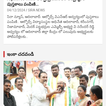
పుస్తకాలు పంపిణి…
04/12/2024
SIRA NEWS
సిరా న్యూస్, ఆదిలాబాద్: ఆల్ఫోర్స్ విఎన్ఆర్ అద్వర్యంలో పుస్తకాలు
పంపిణి… ఆల్ఫోర్స్ విద్యాసంస్థల అధినేత ఆదిలాబాద్, కరీంనగర్,
నిజామాబాద్, మెదక్ పట్టభద్రుల ఎమ్మెల్సీ అభ్యర్థి వి నరేందర్ రెడ్డి
అధ్వర్యం లో ఆదిలాబాద్ జిల్లా కేంద్రం లో పలువురు అభ్యర్థులకు
పోటిప‌రీక్ష‌ల‌కు…
ఇంకా చదవండి