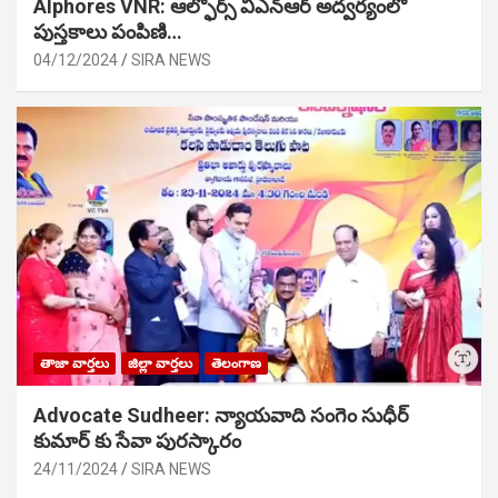
Alphores VNR: ఆల్ఫోర్స్ విఎన్ఆర్ అద్వర్యంలో
పుస్తకాలు పంపిణి…
04/12/2024
SIRA NEWS
తాజా వార్తలు
జిల్లా వార్తలు
తెలంగాణ
Advocate Sudheer: న్యాయవాది సంగెం సుధీర్
కుమార్ కు సేవా పురస్కారం
24/11/2024
SIRA NEWS