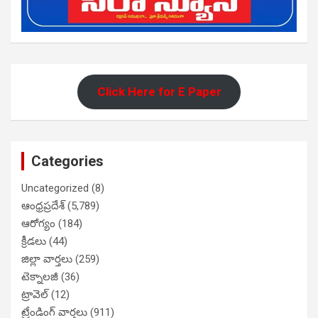
Click Here for E Paper
Categories
Uncategorized
(8)
ఆంధ్రప్రదేశ్
(5,789)
ఆరోగ్యం
(184)
క్రీడలు
(44)
జిల్లా వార్తలు
(259)
టెక్నాలజీ
(36)
ట్రావెల్
(12)
ట్రేండింగ్ వార్తలు
(911)