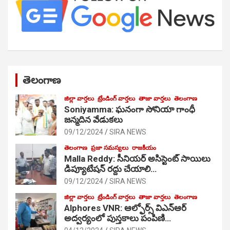
తెలంగాణ
జిల్లా వార్తలు
ట్రేండింగ్ వార్తలు
తాజా వార్తలు
తెలంగాణ
Soniyamma: ఘ‌నంగా సోనియా గాంధీ
జ‌న్మ‌దిన వేడుక‌లు
09/12/2024
SIRA NEWS
తెలంగాణ
ప్రజా సమస్యలు
రాజకీయం
Malla Reddy: సీనియర్ అసిస్టెంట్ సాయిలు
డిప్యూటేషన్ రద్దు చేయాలి…
09/12/2024
SIRA NEWS
జిల్లా వార్తలు
ట్రేండింగ్ వార్తలు
తాజా వార్తలు
తెలంగాణ
Alphores VNR: ఆల్ఫోర్స్ విఎన్ఆర్
అద్వర్యంలో పుస్తకాలు పంపిణి…