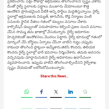
ప్రకటించారు. పక్షం రోజుల్లో ఆక్రమణలు తొలగించాలని స్పష్టం చేశారు.
దీంతో రైల్వే స్థలాలకు పట్టాలు మంజూరు చేయాలంటూ కొత్త
ఆందోళన ప్రారంభమైంది.వీటికి అన్ని పార్టీలు మద్దతిస్తున్నాయి. రైల్వే
స్థలాల్లో ఆక్రమణలకు విద్యుత్‌, తాగునీరు, రోడ్ల నిర్మాణం వంటి
పనులకు స్థానిక నేతలు గతంలో డబ్బులు వసూలు చేశారు.
కార్పొరేషన్‌ డబ్బులతో సదుపాయాలు కల్పించి ప్రజల నుంచి వసూలు
చేసిన సొమ్ము తమ ఖాతాల్లో వేసుకున్నారు. రైల్వే అధికారుల
హెచ్చరికలతో ఆందోళనలు మొదలు పెట్టారు. రైల్వే భూముల్లో గతంలో
మార్కింగ్ చేసి బోర్డులు ఏర్పాటు చేసినా వాటిని గుట్టు చప్పుడు
కాకుండా తొలగించి ఫ్లాట్లుగా అమ్మేశారు.తెలిసి కొందరు, తెలియక
కొందరు రైల్వే స్థలాల్లో భారీ భవనాలు నిర్మించేశారు. తమకు అవసరం
వచ్చినపుడు చూద్దామనుకుని రైల్వే అధికారులు ఉదాసీనంగా
వ్యవహరించారు. ఇప్పుడు వాటిని తొలగించాల్సిందేనని రైల్వేశాఖ
స్పష్టం చేయడంతో లబోదిబోమంటున్నారు.
Share this News…