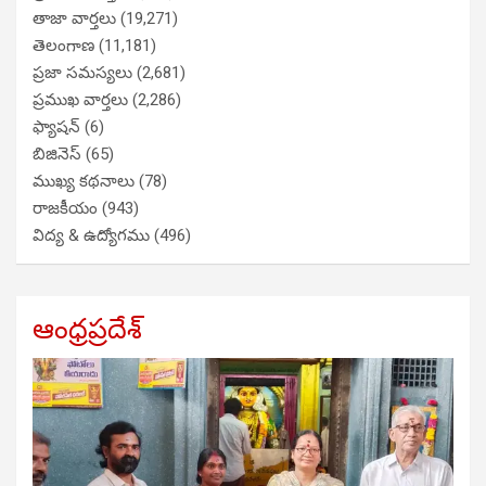
తాజా వార్తలు
(19,271)
తెలంగాణ
(11,181)
ప్రజా సమస్యలు
(2,681)
ప్రముఖ వార్తలు
(2,286)
ఫ్యాషన్
(6)
బిజినెస్
(65)
ముఖ్య కథనాలు
(78)
రాజకీయం
(943)
విద్య & ఉద్యోగము
(496)
ఆంధ్రప్రదేశ్