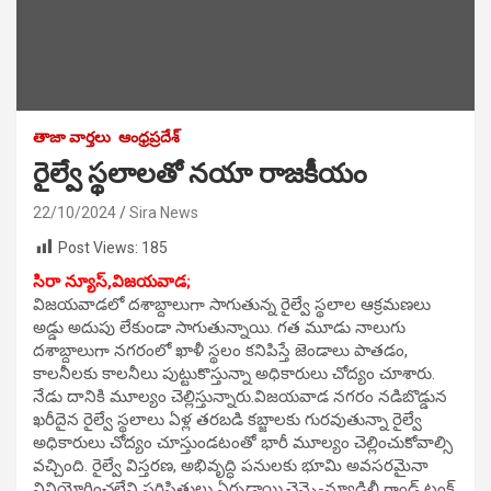
తాజా వార్తలు
ఆంధ్రప్రదేశ్
రైల్వే స్థలాలతో నయా రాజకీయం
22/10/2024
Sira News
Post Views:
185
సిరా న్యూస్,విజయవాడ;
విజయవాడలో దశాబ్దాలుగా సాగుతున్న రైల్వే స్థలాల ఆక్రమణలు
అడ్డు అదుపు లేకుండా సాగుతున్నాయి. గత మూడు నాలుగు
దశాబ్దాలుగా నగరంలో ఖాళీ స్థలం కనిపిస్తే జెండాలు పాతడం,
కాలనీలకు కాలనీలు పుట్టుకొస్తున్నా అధికారులు చోద్యం చూశారు.
నేడు దానికి మూల్యం చెల్లిస్తున్నారు.విజయవాడ నగరం నడిబొడ్డున
ఖరీదైన రైల్వే స్థలాలు ఏళ్ల తరబడి కబ్జాలకు గురవుతున్నా రైల్వే
అధికారులు చోద్యం చూస్తుండటంతో భారీ మూల్యం చెల్లించుకోవాల్సి
వచ్చింది. రైల్వే విస్తరణ, అభివృద్ధి పనులకు భూమి అవసరమైనా
వినియోగించలేని పరిస్థితులు ఏర్పడ్డాయి.చెన్నై-న్యూఢిల్లీ గ్రాండ్ ట్రంక్‌