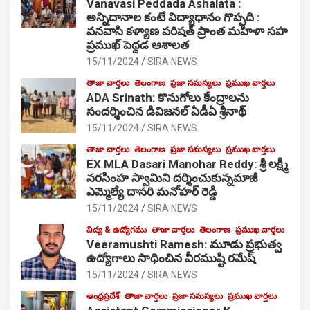
Vanavasi Peddada Ashalata :
అన్నిదానాల కంటే విద్యాధానం గొప్పది :
వనవాసి కళ్యాణ పరిషత్ ప్రాంత మహిళా సహ
ప్రముఖ్ పెద్దడ ఆశాలత
15/11/2024
SIRA NEWS
తాజా వార్తలు
తెలంగాణ
ప్రజా సమస్యలు
ప్రముఖ వార్తలు
ADA Srinath: కొనుగోలు కేంద్రాల‌ను
సంద‌ర్శించిన డివిజనల్ ఏడీఏ శ్రీనాథ్
15/11/2024
SIRA NEWS
తాజా వార్తలు
తెలంగాణ
ప్రజా సమస్యలు
ప్రముఖ వార్తలు
EX MLA Dasari Manohar Reddy: శ్రీ లక్ష్మీ
నరసింహ స్వామిని దర్శించుకున్నమాజీ
ఎమ్మెల్యే దాసరి మనోహర్ రెడ్డి
15/11/2024
SIRA NEWS
విద్య & ఉద్యోగము
తాజా వార్తలు
తెలంగాణ
ప్రముఖ వార్తలు
Veeramushti Ramesh: మూడు ప్రభుత్వ
ఉద్యోగాలు సాధించిన వీరముష్టి రమేష్
15/11/2024
SIRA NEWS
ఆంధ్రప్రదేశ్
తాజా వార్తలు
ప్రజా సమస్యలు
ప్రముఖ వార్తలు