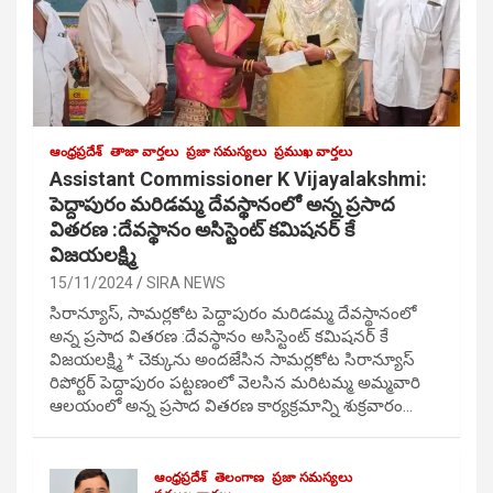
ఆంధ్రప్రదేశ్
తాజా వార్తలు
ప్రజా సమస్యలు
ప్రముఖ వార్తలు
Assistant Commissioner K Vijayalakshmi:
పెద్దాపురం మరిడమ్మ దేవస్థానంలో అన్న ప్రసాద
వితరణ :దేవస్థానం అసిస్టెంట్ కమిషనర్ కే
విజయలక్ష్మి
15/11/2024
SIRA NEWS
సిరాన్యూస్, సామర్లకోట పెద్దాపురం మరిడమ్మ దేవస్థానంలో
అన్న ప్రసాద వితరణ :దేవస్థానం అసిస్టెంట్ కమిషనర్ కే
విజయలక్ష్మి * చెక్కును అందజేసిన సామర్లకోట సిరాన్యూస్
రిపోర్టర్ పెద్దాపురం పట్టణంలో వెలసిన మరిటమ్మ అమ్మవారి
ఆలయంలో అన్న ప్రసాద వితరణ కార్యక్రమాన్ని శుక్రవారం…
ఆంధ్రప్రదేశ్
తెలంగాణ
ప్రజా సమస్యలు