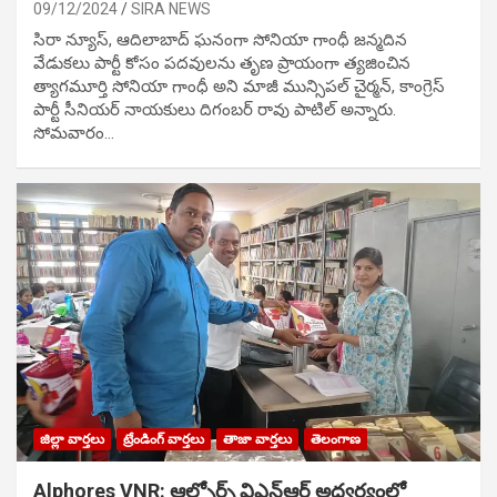
09/12/2024
SIRA NEWS
సిరా న్యూస్, ఆదిలాబాద్ ఘ‌నంగా సోనియా గాంధీ జ‌న్మ‌దిన
వేడుక‌లు పార్టీ కోసం ప‌ద‌వుల‌ను తృణ ప్రాయంగా త్య‌జించిన
త్యాగమూర్తి సోనియా గాంధీ అని మాజీ మున్సిప‌ల్ చైర్మ‌న్, కాంగ్రెస్
పార్టీ సీనియ‌ర్ నాయ‌కులు దిగంబ‌ర్ రావు పాటిల్ అన్నారు.
సోమవారం…
జిల్లా వార్తలు
ట్రేండింగ్ వార్తలు
తాజా వార్తలు
తెలంగాణ
Alphores VNR: ఆల్ఫోర్స్ విఎన్ఆర్ అద్వర్యంలో