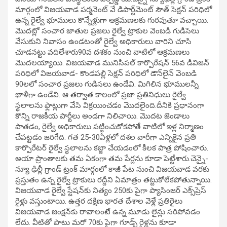
మార్గంలో విజయవాడ పర్మనెంట్‌ వే డిపార్ట్‌మెంట్‌ సౌత్ సెక్షన్ పరిధిలో
ఉన్న రైల్వే భూములు కొన్నేళ్లుగా ఆక్రమణలకు గురవుతూ వచ్చాయి.
మొదట్లో సంచార జాతుల ప్రజలు రైల్వే ట్రాకుల వెంబడి గుడిసెలు
వేసుకుని నివాసం ఉండటంతో రైల్వే అధికారులు వారిని చూసి
చూడనట్టు వదిలేశారు90వ దశకం నుంచి వాటిలో ఆక్రమణలు
మొదలయ్యాయి. విజయవాడ మునిసిపల్ కార్పొరేషన్ 56వ డివిజన్‌
పరిధిలో విజయవాడ- కొండపల్లి సెక్షన్‌ పరిధిలో డౌన్‌లైన్ వెంబడి
90లలో సంచార ప్రజలు గుడిసలు ఉండేవి. మిగిలిన భూములన్నీ
ఖాళీగా ఉండేవి. ఆ తర్వాత కాలంలో ప్రజా ప్రతినిధులు రైల్వే
స్థలాలను ఫ్లాట్లుగా వేసి విక్రయించడం మొదలైంది.దీనికి ప్రధానంగా
కొన్ని రాజకీయ పార్టీలు అండగా నిలిచాయి. మొదట జెండాలు
పాతడం, రైల్వే అధికారులు పట్టించుకోకపోతే వాటిలో ఇళ్ల నిర్మాణం
చేపట్టడం జరిగేది. గత 25-30ఏళ్లలో దశల వారీగా ఎన్నికైన ప్రతి
కార్పొరేటర్ రైల్వే స్థలాలను కబ్జా చేయడంలో కీలక పాత్ర పోషించారు.
అయా ప్రాంతాలకు తమ ఏకంగా తమ పేర్లను కూడా పెట్టేశారు.చెన్నై-
న్యూ ఢిల్లీ గ్రాండ్ ట్రంక్‌ మార్గంలో కాజీ పేట నుంచి విజయవాడ వరకు
ప్రస్తుతం ఉన్న రైల్వే ట్రాకులు రద్దీని ఏమాత్రం తట్టుకోలేకపోతున్నాయి.
విజయవాడ రైల్వే స్టేషన్‌కు నిత్యం 250కు పైగా ప్యాసింజర్‌ ఎక్స్‌ప్రెస్‌
రైళ్లు వస్తుంటాయి. ఉత్తర దక్షిణ భారత దేశాల వెళ్లే ప్రతిరైలు
విజయవాడ జంక్షన్‌కు రావాలంటే ఉన్న మూడు లైన్లు సరిపోవడం
లేదు. వీటితో పాటు మరో 70కు పైగా గూడ్స్‌ రైళ్లను కూడా