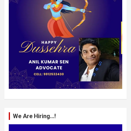
We Are Hiring…!