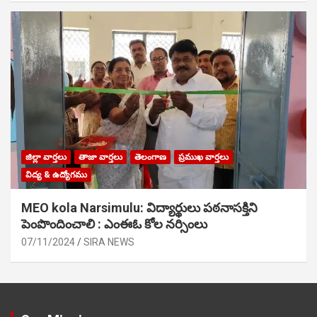
జిల్లా వార్తలు
తాజా వార్తలు
తెలంగాణ
ప్రముఖ వార్తలు
విద్య & ఉద్యోగము
MEO kola Narsimulu: విద్యార్థులు పఠ‌నాసక్తిని
పెంపొందించాలి : ఎంఈఓ కోల నర్సింలు
07/11/2024
SIRA NEWS