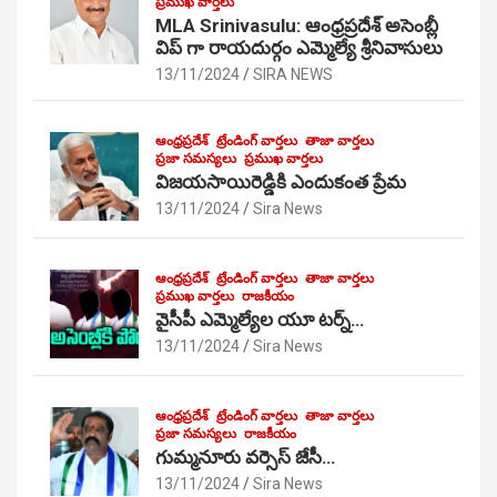
ప్రముఖ వార్తలు
MLA Srinivasulu: ఆంధ్రప్రదేశ్ అసెంబ్లీ
విప్ గా రాయదుర్గం ఎమ్మెల్యే శ్రీనివాసులు
13/11/2024
SIRA NEWS
ఆంధ్రప్రదేశ్
ట్రేండింగ్ వార్తలు
తాజా వార్తలు
ప్రజా సమస్యలు
ప్రముఖ వార్తలు
విజయసాయిరెడ్డికి ఎందుకంత ప్రేమ
13/11/2024
Sira News
ఆంధ్రప్రదేశ్
ట్రేండింగ్ వార్తలు
తాజా వార్తలు
ప్రముఖ వార్తలు
రాజకీయం
వైసీపీ ఎమ్మెల్యేల యూ టర్న్…
13/11/2024
Sira News
ఆంధ్రప్రదేశ్
ట్రేండింగ్ వార్తలు
తాజా వార్తలు
ప్రజా సమస్యలు
రాజకీయం
గుమ్మనూరు వర్సెస్ జేసీ…
13/11/2024
Sira News