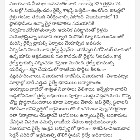
విజయవాడ మీదుగా అనుమతించాలి. దాదాపు 325 రైళ్లను 24
గంటల్లో నియంత్రించడం రైల్వే శాఖపై ఒత్తిడిగా ఉంటోంది. ఔటర్లలో
రైళ్లు గంటల తరబడి నిరీక్షించాల్సి వస్తోంది. విజయవాడలో 10
ప్లాట్‌ఫామ్‌లు ఉన్నా రైళ్ల రాకపోకలు సమయానికి
నిర్వహించలేకపోతున్నారు. ఆధునిక పరిజ్ఞానంతో రైళ్లను
నియంత్రిస్తున్నా ఒకదాని తర్వాత మరొకటి క్యూ కడుతుండటంతో
మరిన్ని రైల్వే ట్రాకుల్ని ఏర్పాటు చేయాల్సిన అవసరం
ఏర్పడింది.విజయవాడ రైల్వే స్టేషన్‌‌కు ఒకటిన్నర కిలోమీటర్ దూరంలో
ఉన్న భూమి ఆక్రమణలకు గురి కావడంతో రైళ్లను నిలపడం, కొత్త
రైల్వే ట్రాకుల్ని నిర్మించడం కష్టంగా మారింది. రైల్వే భూముల్ని
యథేచ్ఛగా కబ్జా చేయడంలో రాజకీయ పార్టీలు కీలకంగా
వ్యవహరించాయి. విజయవాడ-కాజీపేట, విజయవాడ -విశాఖపట్నం
మార్గాల్లో భారీ ఎత్తున రైల్వే భూములు అన్యాక్రాంతం
అయ్యాయి.వాటిలో శాశ్వత నివాసాలు వెలిశాయి. ఇన్నేళ్లుగా వాటిని
అడ్డుకోవడంలో రైల్వే అధికారులు పూర్తిగా మొద్దు నిద్రపోయారు. కొన్ని
చోట్ల ప్రార్థనామందిరాలు కూడా ఏర్పాటు చేశారు. అవి రైల్వే స్థలాలని
తెలిసినా భవిష్యత్తలో ఆక్రమణలు తొలగించకుండా వ్యూహాత్మకంగా
ఇలా నిర్మాణాలు చేపట్టారనే ఆరోపణలు ఉన్నాయి.రైల్వే అధికారులు
చేపట్టన విస్తరణ పనుల్ని రాజకీయ నేతలు అడ్డుకుంటున్నారు.
విజయవాడ రైల్వే జంక్షన్ అభివృద్ధిలో భాగంగా కాజీపేట-విజయవాడ
సెక్షన్ పరిధిలో ఆక్రమణల్ని తొలిగిస్తామని రైల్వే అధికారులు