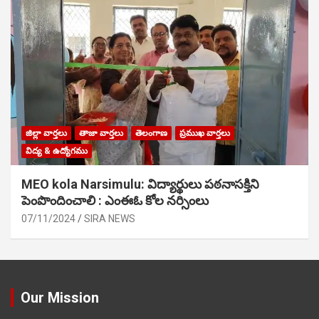
జిల్లా వార్తలు
తాజా వార్తలు
తెలంగాణ
ప్రముఖ వార్తలు
విద్య & ఉద్యోగము
MEO kola Narsimulu: విద్యార్థులు పఠ‌నాసక్తిని
పెంపొందించాలి : ఎంఈఓ కోల నర్సింలు
07/11/2024
SIRA NEWS
Our Mission