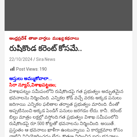
ఆంధ్రప్రదేశ్
తాజా వార్తలు
ముఖ్య కథనాలు
రుషికొండ కరెంట్ కోసమే..
22/10/2024
Sira News
Post Views:
190
ఆస్తులు అమ్ముకోవాలా…
సిరా న్యూస్,విశాఖపట్టణం;
విశాఖపట్నం సమీపంలోని రుషికొండపై గత ప్రభుత్వం అద్భుతమైన
భవనాలను నిర్మించింది. ఎన్నికల కోడ్ వచ్చే వరకు అక్కడ పనులు
జరిగాయి. ఎన్నికల ఫలితాల తర్వాత ప్రభుత్వం మారింది. దీంతో
అప్పటినుంచి అక్కడ పెండిగ్ పనులు జరగడం లేదు. కానీ.. కరెంట్
బిల్లు మాత్రం లక్షల్లో వస్తోంది.గత ప్రభుత్వం విశాఖ సమీపంలోని
రుషికొండపై రూ.500 కోట్లతో భవనాలను నిర్మించింది. అయితే..
ప్రస్తుతం ఆ భవనాలు ఖాళీగా ఉంటున్నాయి. ఏ కార్యక్రమాల కోసం
వాటిని వినియోగించడం లేదు. కొత్తగా నిర్మించిన ఐదు భవనాలు