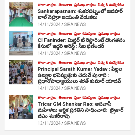
తాజా వార్తలు
తెలంగాణ
ప్రముఖ వార్తలు
విద్య & ఉద్యోగము
Sankarapatnam: శంకరపట్నంలో జవహర్
లాల్ నెహ్రూ జయంతి వేడుకలు
14/11/2024
SIRA NEWS
తాజా వార్తలు
తెలంగాణ
ప్రజా సమస్యలు
ప్రముఖ వార్తలు
CI Faninder: మిస్టర్ టి రెస్టారెంట్ దొంగతనం
కేసులో ఇద్దరి అరెస్ట్ : సీఐ ఫణిందర్
14/11/2024
SIRA NEWS
తాజా వార్తలు
తెలంగాణ
ప్రముఖ వార్తలు
విద్య & ఉద్యోగము
Principal Sarath Kumar Yadav : పిల్లల
ఉజ్వల భవిష్యత్తుకు చదువే పునాది :
ప్రధానోపాధ్యాయులు శరత్ కుమార్ యాదవ్
14/11/2024
SIRA NEWS
తాజా వార్తలు
తెలంగాణ
ప్రజా సమస్యలు
ప్రముఖ వార్తలు
Tricar GM Shankar Rao: ఆదివాసీ
మహిళలు ఆర్థిక ప్రగతిని సాధించాలి: ట్రైకార్
జీఎం శంకర్‌రావు
13/11/2024
SIRA NEWS