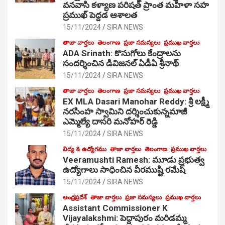
వనవాసి కళ్యాణ పరిషత్ ప్రాంత మహిళా సహ
ప్రముఖ్ పెద్దడ ఆశాలత
15/11/2024
SIRA NEWS
తాజా వార్తలు
తెలంగాణ
ప్రజా సమస్యలు
ప్రముఖ వార్తలు
ADA Srinath: కొనుగోలు కేంద్రాల‌ను
సంద‌ర్శించిన డివిజనల్ ఏడీఏ శ్రీనాథ్
15/11/2024
SIRA NEWS
తాజా వార్తలు
తెలంగాణ
ప్రజా సమస్యలు
ప్రముఖ వార్తలు
EX MLA Dasari Manohar Reddy: శ్రీ లక్ష్మీ
నరసింహ స్వామిని దర్శించుకున్నమాజీ
ఎమ్మెల్యే దాసరి మనోహర్ రెడ్డి
15/11/2024
SIRA NEWS
విద్య & ఉద్యోగము
తాజా వార్తలు
తెలంగాణ
ప్రముఖ వార్తలు
Veeramushti Ramesh: మూడు ప్రభుత్వ
ఉద్యోగాలు సాధించిన వీరముష్టి రమేష్
15/11/2024
SIRA NEWS
ఆంధ్రప్రదేశ్
తాజా వార్తలు
ప్రజా సమస్యలు
ప్రముఖ వార్తలు
Assistant Commissioner K
Vijayalakshmi: పెద్దాపురం మరిడమ్మ