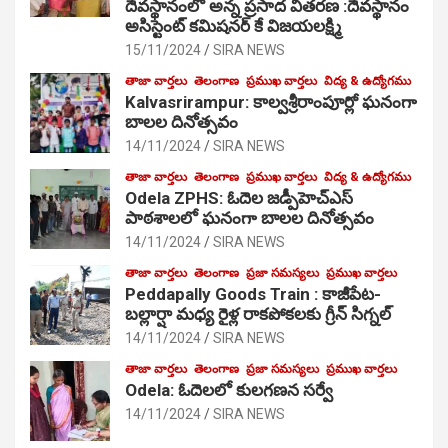
దేవస్థానంలో అన్న ప్రసాద వితరణ :దేవస్థానం
అసిస్టెంట్ కమిషనర్ కే విజయలక్ష్మి
15/11/2024
SIRA NEWS
తాజా వార్తలు
తెలంగాణ
ప్రముఖ వార్తలు
విద్య & ఉద్యోగము
Kalvasrirampur: కాల్వశ్రీరాంపూర్లో ఘనంగా
బాలల దినోత్సవం
14/11/2024
SIRA NEWS
తాజా వార్తలు
తెలంగాణ
ప్రముఖ వార్తలు
విద్య & ఉద్యోగము
Odela ZPHS: ఓదెల జ‌డ్పీహెచ్ఎస్
పాఠ‌శాల‌లో ఘనంగా బాలల దినోత్సవం
14/11/2024
SIRA NEWS
తాజా వార్తలు
తెలంగాణ
ప్రజా సమస్యలు
ప్రముఖ వార్తలు
Peddapally Goods Train : కాజీపేట-
బల్లార్షా మధ్య రైళ్ల రాకపోకలకు గ్రీన్ సిగ్నల్
14/11/2024
SIRA NEWS
తాజా వార్తలు
తెలంగాణ
ప్రజా సమస్యలు
ప్రముఖ వార్తలు
Odela: ఓదెలలో కులగణన సర్వే
14/11/2024
SIRA NEWS