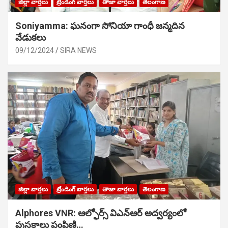
జిల్లా వార్తలు
ట్రేండింగ్ వార్తలు
తాజా వార్తలు
తెలంగాణ
Soniyamma: ఘ‌నంగా సోనియా గాంధీ జ‌న్మ‌దిన
వేడుక‌లు
09/12/2024
SIRA NEWS
జిల్లా వార్తలు
ట్రేండింగ్ వార్తలు
తాజా వార్తలు
తెలంగాణ
Alphores VNR: ఆల్ఫోర్స్ విఎన్ఆర్ అద్వర్యంలో
పుస్తకాలు పంపిణి…