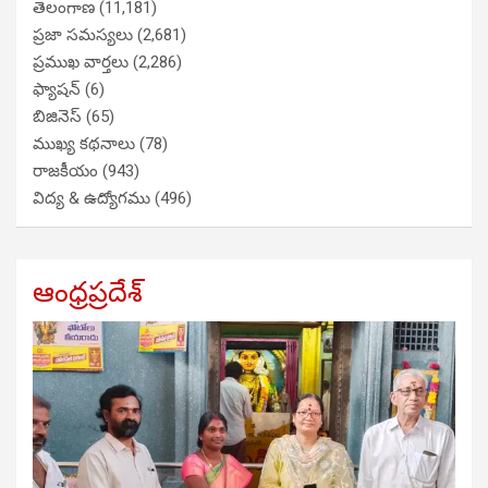
తెలంగాణ
(11,181)
ప్రజా సమస్యలు
(2,681)
ప్రముఖ వార్తలు
(2,286)
ఫ్యాషన్
(6)
బిజినెస్
(65)
ముఖ్య కథనాలు
(78)
రాజకీయం
(943)
విద్య & ఉద్యోగము
(496)
ఆంధ్రప్రదేశ్