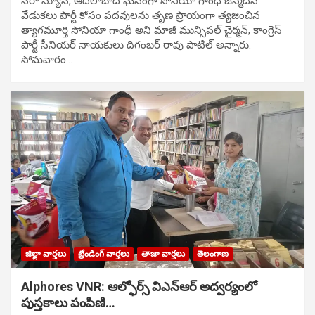
సిరా న్యూస్, ఆదిలాబాద్ ఘ‌నంగా సోనియా గాంధీ జ‌న్మ‌దిన
వేడుక‌లు పార్టీ కోసం ప‌ద‌వుల‌ను తృణ ప్రాయంగా త్య‌జించిన
త్యాగమూర్తి సోనియా గాంధీ అని మాజీ మున్సిప‌ల్ చైర్మ‌న్, కాంగ్రెస్
పార్టీ సీనియ‌ర్ నాయ‌కులు దిగంబ‌ర్ రావు పాటిల్ అన్నారు.
సోమవారం…
జిల్లా వార్తలు
ట్రేండింగ్ వార్తలు
తాజా వార్తలు
తెలంగాణ
Alphores VNR: ఆల్ఫోర్స్ విఎన్ఆర్ అద్వర్యంలో
పుస్తకాలు పంపిణి…