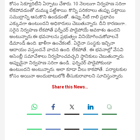
కోసం సెక్యూరిటీని ఏర్పాటు చేశారు. 10 నెలలుగా నిర్వహణ సరిగా
లేకపోవడంతో దుమ్ము పట్టేశాయి. కొన్ని పరికరాలు తుప్పు పట్టాయి.
సముద్రాన్ని ఆనుకొని ఉండడంతో.. ఉప్పు నీటి గాలి ప్రభావం
ఎక్కువగా ఉంటుందని అధికారులు చెబుతున్నారు. దీని కారణంగా..
సరైన నిర్వహణ లేకపోతే ఫర్నీచర్ పాడైపోయే అవకాశం ఉందని
అంటున్నారు.ఈ భవనాలను ప్రభుత్వం వినియోగించుకోవాలనే
డిమాండ్ ఉంది. ఖాళీగా ఉంచేకంటే.. ఏదైనా సంస్థకు ఇచ్చినా
ఆదాయం వస్తుందనే వాదన ఉంది. లేకపోతే.. ఈ భవనాల్లో వేసవి
అసెంబ్లీ సమావేశాలు నిర్వహించవచ్చని స్థానికులు చెబుతున్నారు.
అప్పుడైనా నిర్వహణ సరిగా ఉండి.. ఫర్నిచర్ పాడైపోకుండా
ఉంటుందని అంటున్నారు. అలా కూడా వీలు కాకపోతే.. పర్యాటకుల
కోసం అయినా అందుబాటులోకి తీసుకురావాలని సూచిస్తున్నారు.
Share this News…