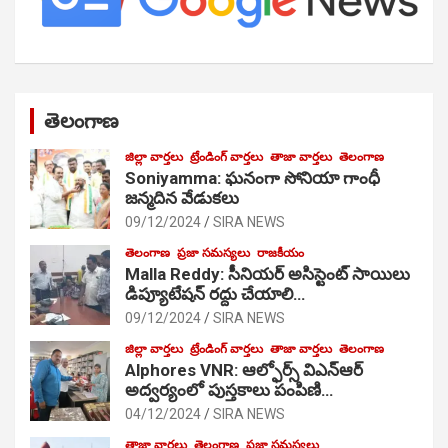
తెలంగాణ
జిల్లా వార్తలు
ట్రేండింగ్ వార్తలు
తాజా వార్తలు
తెలంగాణ
Soniyamma: ఘ‌నంగా సోనియా గాంధీ
జ‌న్మ‌దిన వేడుక‌లు
09/12/2024
SIRA NEWS
తెలంగాణ
ప్రజా సమస్యలు
రాజకీయం
Malla Reddy: సీనియర్ అసిస్టెంట్ సాయిలు
డిప్యూటేషన్ రద్దు చేయాలి…
09/12/2024
SIRA NEWS
జిల్లా వార్తలు
ట్రేండింగ్ వార్తలు
తాజా వార్తలు
తెలంగాణ
Alphores VNR: ఆల్ఫోర్స్ విఎన్ఆర్
అద్వర్యంలో పుస్తకాలు పంపిణి…
04/12/2024
SIRA NEWS
తాజా వార్తలు
తెలంగాణ
ప్రజా సమస్యలు