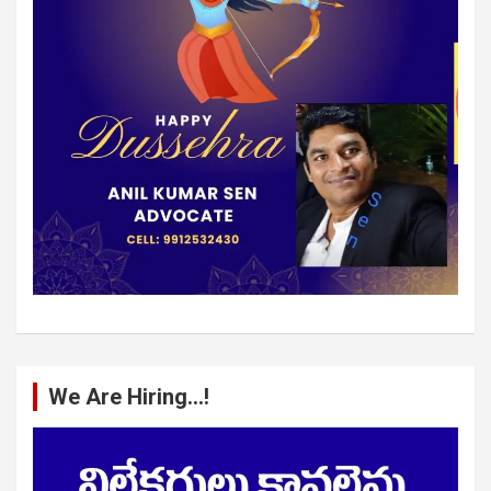
We Are Hiring…!