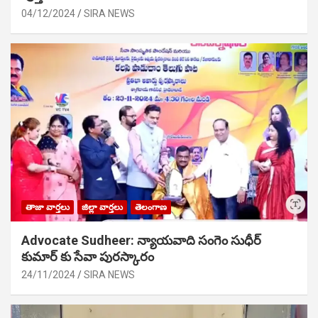
04/12/2024
SIRA NEWS
తాజా వార్తలు
జిల్లా వార్తలు
తెలంగాణ
Advocate Sudheer: న్యాయవాది సంగెం సుధీర్
కుమార్ కు సేవా పురస్కారం
24/11/2024
SIRA NEWS