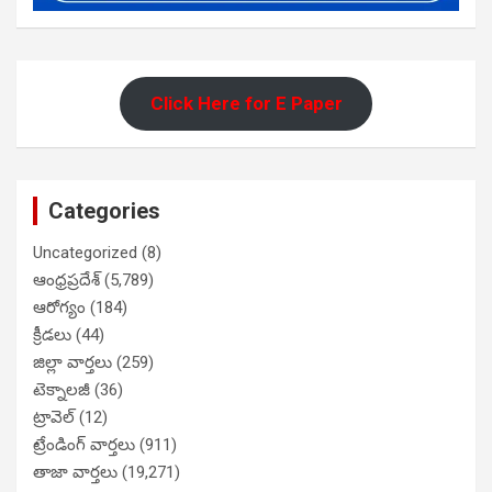
Click Here for E Paper
Categories
Uncategorized
(8)
ఆంధ్రప్రదేశ్
(5,789)
ఆరోగ్యం
(184)
క్రీడలు
(44)
జిల్లా వార్తలు
(259)
టెక్నాలజీ
(36)
ట్రావెల్
(12)
ట్రేండింగ్ వార్తలు
(911)
తాజా వార్తలు
(19,271)