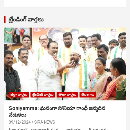
ట్రేండింగ్ వార్తలు
జిల్లా వార్తలు
ట్రేండింగ్ వార్తలు
తాజా వార్తలు
తెలంగాణ
Soniyamma: ఘ‌నంగా సోనియా గాంధీ జ‌న్మ‌దిన
వేడుక‌లు
09/12/2024
SIRA NEWS