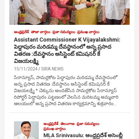
ఆంధ్రప్రదేశ్
తాజా వార్తలు
ప్రజా సమస్యలు
ప్రముఖ వార్తలు
Assistant Commissioner K Vijayalakshmi:
పెద్దాపురం మరిడమ్మ దేవస్థానంలో అన్న ప్రసాద
వితరణ :దేవస్థానం అసిస్టెంట్ కమిషనర్ కే
విజయలక్ష్మి
15/11/2024
SIRA NEWS
సిరాన్యూస్, సామర్లకోట పెద్దాపురం మరిడమ్మ దేవస్థానంలో
అన్న ప్రసాద వితరణ :దేవస్థానం అసిస్టెంట్ కమిషనర్ కే
విజయలక్ష్మి * చెక్కును అందజేసిన సామర్లకోట సిరాన్యూస్
రిపోర్టర్ పెద్దాపురం పట్టణంలో వెలసిన మరిటమ్మ అమ్మవారి
ఆలయంలో అన్న ప్రసాద వితరణ కార్యక్రమాన్ని శుక్రవారం…
ఆంధ్రప్రదేశ్
తెలంగాణ
ప్రజా సమస్యలు
ప్రముఖ వార్తలు
MLA Srinivasulu: ఆంధ్రప్రదేశ్ అసెంబ్లీ