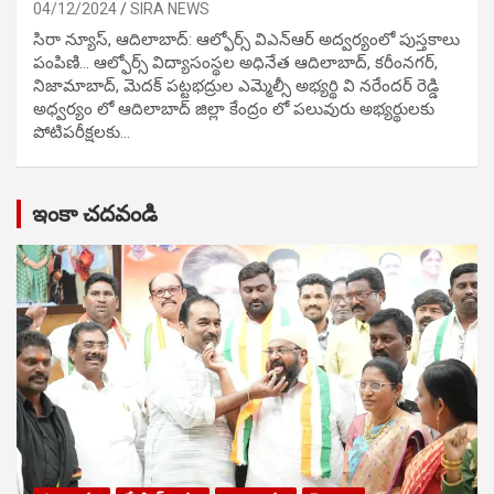
04/12/2024
SIRA NEWS
సిరా న్యూస్, ఆదిలాబాద్: ఆల్ఫోర్స్ విఎన్ఆర్ అద్వర్యంలో పుస్తకాలు
పంపిణి… ఆల్ఫోర్స్ విద్యాసంస్థల అధినేత ఆదిలాబాద్, కరీంనగర్,
నిజామాబాద్, మెదక్ పట్టభద్రుల ఎమ్మెల్సీ అభ్యర్థి వి నరేందర్ రెడ్డి
అధ్వర్యం లో ఆదిలాబాద్ జిల్లా కేంద్రం లో పలువురు అభ్యర్థులకు
పోటిప‌రీక్ష‌ల‌కు…
ఇంకా చదవండి