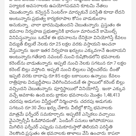
పర్యాటక అవసరాలకు ఉపయోగపడవని కూటమి నేతలు
చెబుతున్నారు. కన్వెన్షన్‌ సెంటర్‌గా మార్చుకునే పరిస్థితి కూడా లేదని
అంటున్నారు.ప్రభుత్వ కార్యకలాపాల కోసం వాడుకుందాం
అనుకున్నా.. చాలా భారమవుతుందని చెబుతున్నారు. ప్రస్తుతం ఈ
భవనాల నిర్వహణ ప్రభుత్వానికి భారంగా మారిందనే కామెంట్స్
వినిపిస్తున్నాయి. ఒకవేళ ఈ భవనాలను దేనికైనా వినియోగిస్తే కేవలం
విద్యుత్‌ బిల్లులే నెలకు రూ.25 లక్షల వరకు వస్తాయని అంచనా
వేస్తున్నారు. ఇంకా ఇతర నిర్వహణ ఖర్చులు ఎక్కువగానే ఉంటాయని
అంటున్నారు.గతేడాది నవంబర్ నుంచి రుషికొండలోని భవనాలకు
కరెంట్‌ను వాడుతున్నారు. అప్పటి నుంచి నెలకు సగటున రూ.7 లక్షల
కరెంట్ బిల్లు వస్తోంది. అప్పటి నుంచి బిల్లులు చెల్లించలేదు. దీంతో
ఇప్పటి వరకు దాదాపు రూ.85 లక్షల బకాయిలు ఉన్నాయి. కేవలం
రాత్రిపూట విద్యుద్దీపాలు వెలిగించినందుకే ఈ స్థాయిలో కరెంట్ బిల్లు
వచ్చిందని చెబుతున్నారు. పూర్తిస్థాయిలో వినియోగిస్తే.. ఇంకా ఎక్కువ
వచ్చే అవకాశం ఉంది.ఐదు బ్లాకుల భవనాలను మొత్తం 1,48,413
చదరపు అడుగుల విస్తీర్ణంలో నిర్మించారు. చదరపు అడుగుకు
సగటున రూ.30 వేలు ఖర్చు చేశారు. వీటిల్లో కొన్ని భవనాలకు
మాత్రమే ఫర్నీచర్‌ సమకూర్చారు. అప్పటికే ఎన్నికలు వచ్చాయి.
వైఎస్సార్సీపీ ఓడిపోవడంతో.. పెండింగ్ పనులు ఆగిపోయాయి.
మిగిలిన ఫర్నీచర్ ఎప్పుడు సమకూరుస్తారో తెలియని పరిస్థితి
నెలకొంది.ప్రస్తుతం ఈ భవనాలకు తాళాలు వేసి ఉంచారు. కాపలా