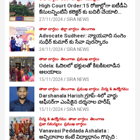
High Court Order:15 రోజుల్లోగా ఐటీడీఏ
కేసులన్నింటినీ కలెక్టర్ కు బదిలీ చేయాలి…
27/11/2024
SIRA NEWS
తాజా వార్తలు
జిల్లా వార్తలు
తెలంగాణ
Advocate Sudheer: న్యాయవాది సంగెం
సుధీర్ కుమార్ కు సేవా పురస్కారం
24/11/2024
SIRA NEWS
తాజా వార్తలు
తెలంగాణ
ప్రముఖ వార్తలు
Odela: ఓదెల‌లో భక్తులతో కిటకిటలాడిన
ఆల‌యాలు
15/11/2024
SIRA NEWS
తాజా వార్తలు
తెలంగాణ
ప్రముఖ వార్తలు
విద్య & ఉద్యోగము
Darshanala Harish:గ్రూప్-4లో వార్డు
ఆఫీసర్‌గా ఎంపికైన దర్శనాల హరీష్
15/11/2024
SIRA NEWS
విద్య & ఉద్యోగము
తాజా వార్తలు
తెలంగాణ
ప్రజా సమస్యలు
ప్రముఖ వార్తలు
Vanavasi Peddada Ashalata :
అన్నిదానాల కంటే విద్యాధానం గొప్పది :