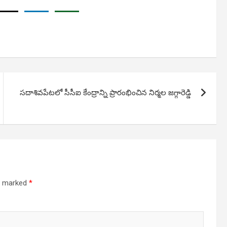
సదాశివపేటలో సీసీఐ కేంద్రాన్ని ప్రారంభించిన నిర్మల జగ్గారెడ్డి
re marked
*