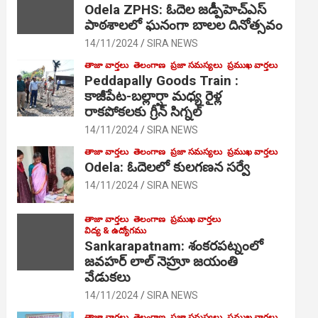
Odela ZPHS: ఓదెల జ‌డ్పీహెచ్ఎస్
పాఠ‌శాల‌లో ఘనంగా బాలల దినోత్సవం
14/11/2024
SIRA NEWS
తాజా వార్తలు
తెలంగాణ
ప్రజా సమస్యలు
ప్రముఖ వార్తలు
Peddapally Goods Train :
కాజీపేట-బల్లార్షా మధ్య రైళ్ల
రాకపోకలకు గ్రీన్ సిగ్నల్
14/11/2024
SIRA NEWS
తాజా వార్తలు
తెలంగాణ
ప్రజా సమస్యలు
ప్రముఖ వార్తలు
Odela: ఓదెలలో కులగణన సర్వే
14/11/2024
SIRA NEWS
తాజా వార్తలు
తెలంగాణ
ప్రముఖ వార్తలు
విద్య & ఉద్యోగము
Sankarapatnam: శంకరపట్నంలో
జవహర్ లాల్ నెహ్రూ జయంతి
వేడుకలు
14/11/2024
SIRA NEWS
తాజా వార్తలు
తెలంగాణ
ప్రజా సమస్యలు
ప్రముఖ వార్తలు