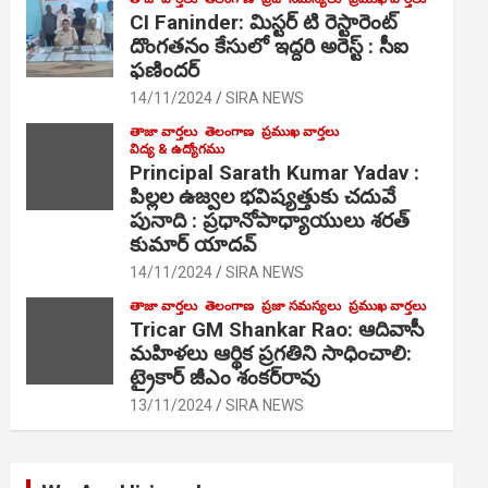
CI Faninder: మిస్టర్ టి రెస్టారెంట్
దొంగతనం కేసులో ఇద్దరి అరెస్ట్ : సీఐ
ఫణిందర్
14/11/2024
SIRA NEWS
తాజా వార్తలు
తెలంగాణ
ప్రముఖ వార్తలు
విద్య & ఉద్యోగము
Principal Sarath Kumar Yadav :
పిల్లల ఉజ్వల భవిష్యత్తుకు చదువే
పునాది : ప్రధానోపాధ్యాయులు శరత్
కుమార్ యాదవ్
14/11/2024
SIRA NEWS
తాజా వార్తలు
తెలంగాణ
ప్రజా సమస్యలు
ప్రముఖ వార్తలు
Tricar GM Shankar Rao: ఆదివాసీ
మహిళలు ఆర్థిక ప్రగతిని సాధించాలి:
ట్రైకార్ జీఎం శంకర్‌రావు
13/11/2024
SIRA NEWS