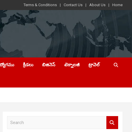
Terms & Conditions
Contact Us
About Us
Home
ఉద్యోగము
క్రీడలు
బిజినెస్
టెక్నాలజీ
ట్రావెల్
S
e
a