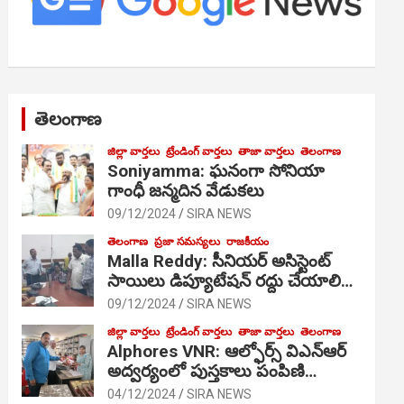
తెలంగాణ
జిల్లా వార్తలు
ట్రేండింగ్ వార్తలు
తాజా వార్తలు
తెలంగాణ
Soniyamma: ఘ‌నంగా సోనియా
గాంధీ జ‌న్మ‌దిన వేడుక‌లు
09/12/2024
SIRA NEWS
తెలంగాణ
ప్రజా సమస్యలు
రాజకీయం
Malla Reddy: సీనియర్ అసిస్టెంట్
సాయిలు డిప్యూటేషన్ రద్దు చేయాలి…
09/12/2024
SIRA NEWS
జిల్లా వార్తలు
ట్రేండింగ్ వార్తలు
తాజా వార్తలు
తెలంగాణ
Alphores VNR: ఆల్ఫోర్స్ విఎన్ఆర్
అద్వర్యంలో పుస్తకాలు పంపిణి…
04/12/2024
SIRA NEWS