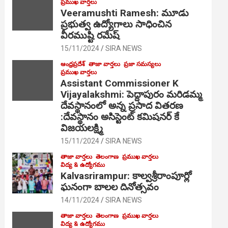
ప్రముఖ వార్తలు
Veeramushti Ramesh: మూడు
ప్రభుత్వ ఉద్యోగాలు సాధించిన
వీరముష్టి రమేష్
15/11/2024
SIRA NEWS
ఆంధ్రప్రదేశ్
తాజా వార్తలు
ప్రజా సమస్యలు
ప్రముఖ వార్తలు
Assistant Commissioner K
Vijayalakshmi: పెద్దాపురం మరిడమ్మ
దేవస్థానంలో అన్న ప్రసాద వితరణ
:దేవస్థానం అసిస్టెంట్ కమిషనర్ కే
విజయలక్ష్మి
15/11/2024
SIRA NEWS
తాజా వార్తలు
తెలంగాణ
ప్రముఖ వార్తలు
విద్య & ఉద్యోగము
Kalvasrirampur: కాల్వశ్రీరాంపూర్లో
ఘనంగా బాలల దినోత్సవం
14/11/2024
SIRA NEWS
తాజా వార్తలు
తెలంగాణ
ప్రముఖ వార్తలు
విద్య & ఉద్యోగము