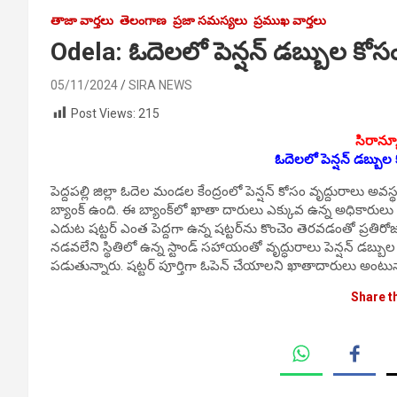
తాజా వార్తలు
తెలంగాణ
ప్రజా సమస్యలు
ప్రముఖ వార్తలు
Odela: ఓదెలలో పెన్షన్ డబ్బుల కోస
05/11/2024
SIRA NEWS
Post Views:
215
సిరాన్య
ఓదెలలో పెన్షన్ డబ్బుల
పెద్దపల్లి జిల్లా ఓదెల మండల కేంద్రంలో పెన్ష‌న్ కోసం వృద్దురాలు అవ
బ్యాంక్‌ ఉంది. ఈ బ్యాంక్‌లో ఖాతా దారులు ఎక్కువ ఉన్న అధికారులు 
ఎదుట‌ షట్టర్ ఎంత పెద్దగా ఉన్న ష‌ట్ట‌ర్‌ను కొంచెం తెర‌వ‌డంతో ప్రతి
నడవలేని స్థితిలో ఉన్న‌ స్టాండ్ సహాయంతో వృద్ధురాలు పెన్షన్ డబ్బుల
పడుతున్నారు. షట్టర్ పూర్తిగా ఓపెన్ చేయాలని ఖాతాదారులు అంటున
Share t