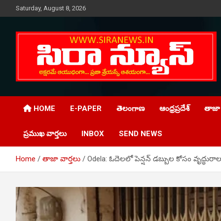
Skip
Saturday, August 8, 2026
to
content
Telugu Online News Daily
SIRA NEWS
HOME
E-PAPER
తెలంగాణ
ఆంధ్రప్రదేశ్
తాజా 
ప్రముఖ వార్తలు
INBOX
SEND NEWS
Home
తాజా వార్తలు
Odela: ఓదెలలో పెన్షన్ డబ్బుల కోసం వృద్ధురా