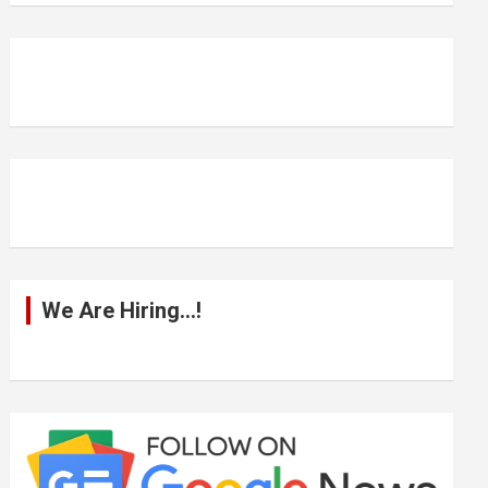
r
c
h
We Are Hiring…!