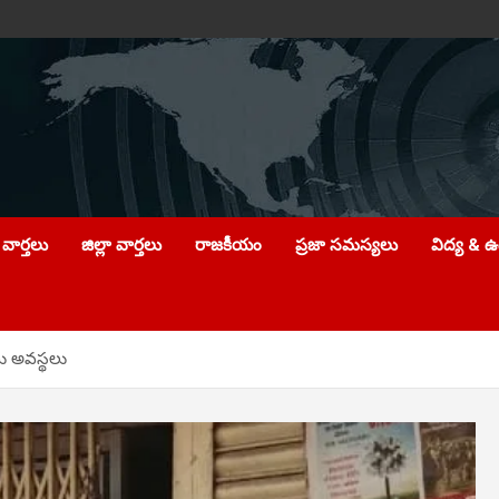
వార్తలు
జిల్లా వార్తలు
రాజకీయం
ప్రజా సమస్యలు
విద్య & 
లు అవస్థలు