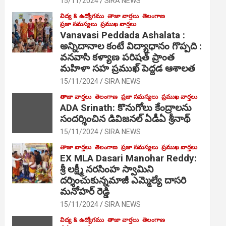
15/11/2024
SIRA NEWS
విద్య & ఉద్యోగము
తాజా వార్తలు
తెలంగాణ
ప్రజా సమస్యలు
ప్రముఖ వార్తలు
Vanavasi Peddada Ashalata :
అన్నిదానాల కంటే విద్యాధానం గొప్పది :
వనవాసి కళ్యాణ పరిషత్ ప్రాంత
మహిళా సహ ప్రముఖ్ పెద్దడ ఆశాలత
15/11/2024
SIRA NEWS
తాజా వార్తలు
తెలంగాణ
ప్రజా సమస్యలు
ప్రముఖ వార్తలు
ADA Srinath: కొనుగోలు కేంద్రాల‌ను
సంద‌ర్శించిన డివిజనల్ ఏడీఏ శ్రీనాథ్
15/11/2024
SIRA NEWS
తాజా వార్తలు
తెలంగాణ
ప్రజా సమస్యలు
ప్రముఖ వార్తలు
EX MLA Dasari Manohar Reddy:
శ్రీ లక్ష్మీ నరసింహ స్వామిని
దర్శించుకున్నమాజీ ఎమ్మెల్యే దాసరి
మనోహర్ రెడ్డి
15/11/2024
SIRA NEWS
విద్య & ఉద్యోగము
తాజా వార్తలు
తెలంగాణ