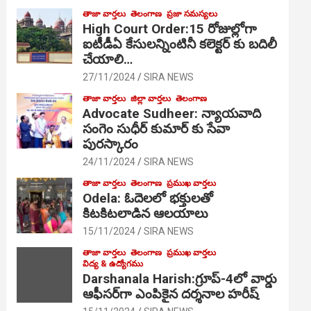
తాజా వార్తలు
తెలంగాణ
ప్రజా సమస్యలు
High Court Order:15 రోజుల్లోగా
ఐటీడీఏ కేసులన్నింటినీ కలెక్టర్ కు బదిలీ
చేయాలి…
27/11/2024
SIRA NEWS
తాజా వార్తలు
జిల్లా వార్తలు
తెలంగాణ
Advocate Sudheer: న్యాయవాది
సంగెం సుధీర్ కుమార్ కు సేవా
పురస్కారం
24/11/2024
SIRA NEWS
తాజా వార్తలు
తెలంగాణ
ప్రముఖ వార్తలు
Odela: ఓదెల‌లో భక్తులతో
కిటకిటలాడిన ఆల‌యాలు
15/11/2024
SIRA NEWS
తాజా వార్తలు
తెలంగాణ
ప్రముఖ వార్తలు
విద్య & ఉద్యోగము
Darshanala Harish:గ్రూప్-4లో వార్డు
ఆఫీసర్‌గా ఎంపికైన దర్శనాల హరీష్