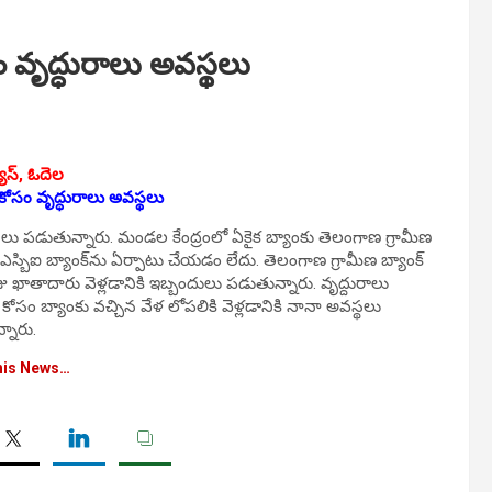
ం వృద్ధురాలు అవస్థలు
ూస్‌, ఓదెల
 కోసం వృద్ధురాలు అవస్థలు
‌స్థ‌లు ప‌డుతున్నారు. మండ‌ల కేంద్రంలో ఏకైక‌ బ్యాంకు తెలంగాణ గ్రామీణ
ఎస్బిఐ బ్యాంక్‌ను ఏర్పాటు చేయ‌డం లేదు. తెలంగాణ గ్రామీణ బ్యాంక్
రోజు ఖాతాదారు వెళ్లడానికి ఇబ్బందులు ప‌డుతున్నారు. వృద్దురాలు
 కోసం బ్యాంకు వచ్చిన వేళ లోపలికి వెళ్లడానికి నానా అవస్థలు
్నారు.
his News…