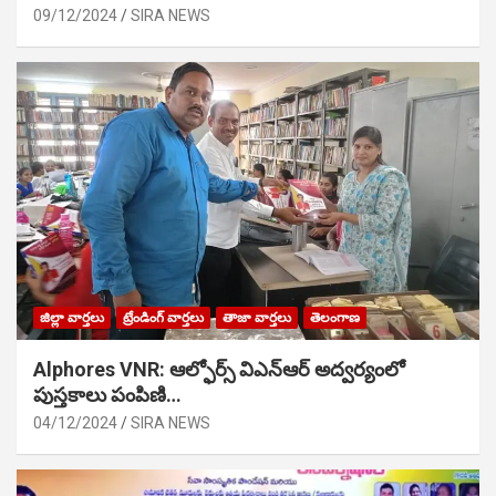
09/12/2024
SIRA NEWS
జిల్లా వార్తలు
ట్రేండింగ్ వార్తలు
తాజా వార్తలు
తెలంగాణ
Alphores VNR: ఆల్ఫోర్స్ విఎన్ఆర్ అద్వర్యంలో
పుస్తకాలు పంపిణి…
04/12/2024
SIRA NEWS