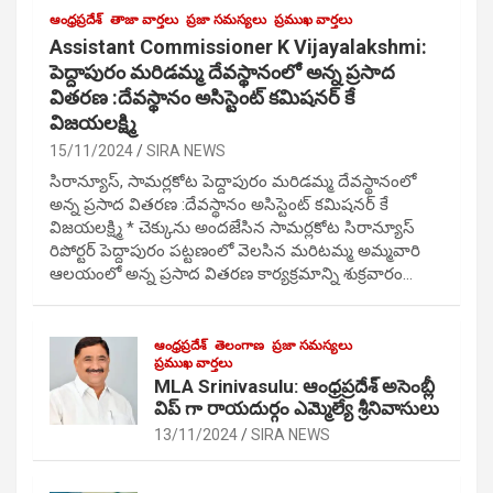
ఆంధ్రప్రదేశ్
తాజా వార్తలు
ప్రజా సమస్యలు
ప్రముఖ వార్తలు
Assistant Commissioner K Vijayalakshmi:
పెద్దాపురం మరిడమ్మ దేవస్థానంలో అన్న ప్రసాద
వితరణ :దేవస్థానం అసిస్టెంట్ కమిషనర్ కే
విజయలక్ష్మి
15/11/2024
SIRA NEWS
సిరాన్యూస్, సామర్లకోట పెద్దాపురం మరిడమ్మ దేవస్థానంలో
అన్న ప్రసాద వితరణ :దేవస్థానం అసిస్టెంట్ కమిషనర్ కే
విజయలక్ష్మి * చెక్కును అందజేసిన సామర్లకోట సిరాన్యూస్
రిపోర్టర్ పెద్దాపురం పట్టణంలో వెలసిన మరిటమ్మ అమ్మవారి
ఆలయంలో అన్న ప్రసాద వితరణ కార్యక్రమాన్ని శుక్రవారం…
ఆంధ్రప్రదేశ్
తెలంగాణ
ప్రజా సమస్యలు
ప్రముఖ వార్తలు
MLA Srinivasulu: ఆంధ్రప్రదేశ్ అసెంబ్లీ
విప్ గా రాయదుర్గం ఎమ్మెల్యే శ్రీనివాసులు
13/11/2024
SIRA NEWS