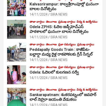
Kalvasrirampur: కాల్వశ్రీరాంపూర్లో ఘనంగా
బాలల దినోత్సవం
14/11/2024
SIRA NEWS
తాజా వార్తలు
తెలంగాణ
ప్రముఖ వార్తలు
విద్య & ఉద్యోగము
Odela ZPHS: ఓదెల జ‌డ్పీహెచ్ఎస్
పాఠ‌శాల‌లో ఘనంగా బాలల దినోత్సవం
14/11/2024
SIRA NEWS
తాజా వార్తలు
తెలంగాణ
ప్రజా సమస్యలు
ప్రముఖ వార్తలు
Peddapally Goods Train : కాజీపేట-
బల్లార్షా మధ్య రైళ్ల రాకపోకలకు గ్రీన్ సిగ్నల్
14/11/2024
SIRA NEWS
తాజా వార్తలు
తెలంగాణ
ప్రజా సమస్యలు
ప్రముఖ వార్తలు
Odela: ఓదెలలో కులగణన సర్వే
14/11/2024
SIRA NEWS
తాజా వార్తలు
తెలంగాణ
ప్రముఖ వార్తలు
విద్య & ఉద్యోగము
Sankarapatnam: శంకరపట్నంలో జవహర్
లాల్ నెహ్రూ జయంతి వేడుకలు
14/11/2024
SIRA NEWS