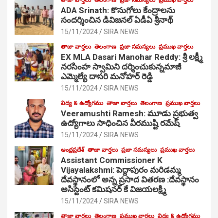
ADA Srinath: కొనుగోలు కేంద్రాల‌ను
సంద‌ర్శించిన డివిజనల్ ఏడీఏ శ్రీనాథ్
15/11/2024
SIRA NEWS
తాజా వార్తలు
తెలంగాణ
ప్రజా సమస్యలు
ప్రముఖ వార్తలు
EX MLA Dasari Manohar Reddy: శ్రీ లక్ష్మీ
నరసింహ స్వామిని దర్శించుకున్నమాజీ
ఎమ్మెల్యే దాసరి మనోహర్ రెడ్డి
15/11/2024
SIRA NEWS
విద్య & ఉద్యోగము
తాజా వార్తలు
తెలంగాణ
ప్రముఖ వార్తలు
Veeramushti Ramesh: మూడు ప్రభుత్వ
ఉద్యోగాలు సాధించిన వీరముష్టి రమేష్
15/11/2024
SIRA NEWS
ఆంధ్రప్రదేశ్
తాజా వార్తలు
ప్రజా సమస్యలు
ప్రముఖ వార్తలు
Assistant Commissioner K
Vijayalakshmi: పెద్దాపురం మరిడమ్మ
దేవస్థానంలో అన్న ప్రసాద వితరణ :దేవస్థానం
అసిస్టెంట్ కమిషనర్ కే విజయలక్ష్మి
15/11/2024
SIRA NEWS
తాజా వార్తలు
తెలంగాణ
ప్రముఖ వార్తలు
విద్య & ఉద్యోగము