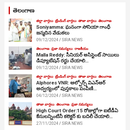
తెలంగాణ
జిల్లా వార్తలు
ట్రేండింగ్ వార్తలు
తాజా వార్తలు
తెలంగాణ
Soniyamma: ఘ‌నంగా సోనియా గాంధీ
జ‌న్మ‌దిన వేడుక‌లు
09/12/2024
SIRA NEWS
తెలంగాణ
ప్రజా సమస్యలు
రాజకీయం
Malla Reddy: సీనియర్ అసిస్టెంట్ సాయిలు
డిప్యూటేషన్ రద్దు చేయాలి…
09/12/2024
SIRA NEWS
జిల్లా వార్తలు
ట్రేండింగ్ వార్తలు
తాజా వార్తలు
తెలంగాణ
Alphores VNR: ఆల్ఫోర్స్ విఎన్ఆర్
అద్వర్యంలో పుస్తకాలు పంపిణి…
04/12/2024
SIRA NEWS
తాజా వార్తలు
తెలంగాణ
ప్రజా సమస్యలు
High Court Order:15 రోజుల్లోగా ఐటీడీఏ
కేసులన్నింటినీ కలెక్టర్ కు బదిలీ చేయాలి…
27/11/2024
SIRA NEWS