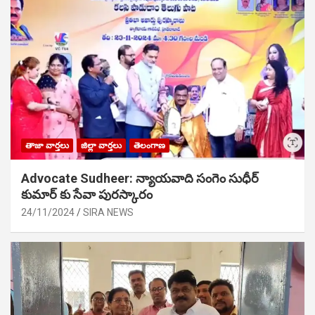
తాజా వార్తలు
జిల్లా వార్తలు
తెలంగాణ
Advocate Sudheer: న్యాయవాది సంగెం సుధీర్
కుమార్ కు సేవా పురస్కారం
24/11/2024
SIRA NEWS