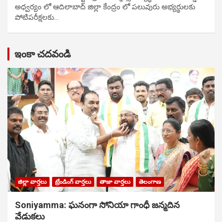
అధ్వర్యం లో ఆదిలాబాద్ జిల్లా కేంద్రం లో పలువురు అభ్యర్థులకు
పోటిప‌రీక్ష‌ల‌కు…
ఇంకా చదవండి
జిల్లా వార్తలు
ట్రేండింగ్ వార్తలు
తాజా వార్తలు
తెలంగాణ
Soniyamma: ఘ‌నంగా సోనియా గాంధీ జ‌న్మ‌దిన
వేడుక‌లు