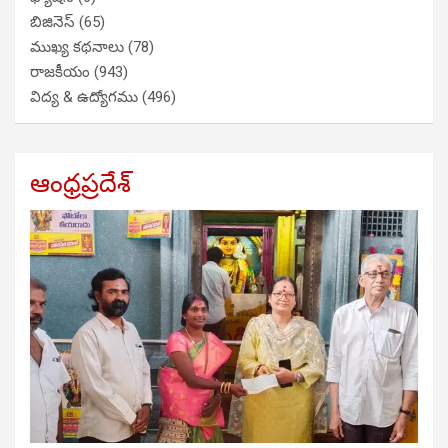
బిజినెస్
(65)
ముఖ్య కథనాలు
(78)
రాజకీయం
(943)
విద్య & ఉద్యోగము
(496)
ఆంధ్రప్రదేశ్