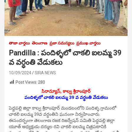
తాజా వార్తలు
తెలంగాణ
ప్రజా సమస్యలు
ప్రముఖ వార్తలు
Pandilla : పందిళ్ళలో చాకలి ఐలమ్మ 39
వ వర్ధంతి వేడుకలు
10/09/2024
SIRA NEWS
Post Views:
280
సిరాన్యూస్, కాల్వ శ్రీరాంపూర్
పందిళ్ళలో చాకలి ఐలమ్మ 39 వ వర్ధంతి వేడుకలు
పెద్దపల్లి జిల్లా కాల్వ శ్రీరాంపూర్ మండలంలోని పందిళ్ళ గ్రామంలో
చాకలి ఐలమ్మ 39వ వర్ధంతిని ఘ‌నంగా నిర్వ‌హించారు.
ఈసంద‌ర్బంగా తెలంగాణ రజక రిజర్వేషన్ సమితి పెద్దపల్లి జిల్లా
యూత్ అధ్యక్షుడు దర్ముల రవి చాక‌లి ఐల‌మ్మ‌ చిత్రపటానికి