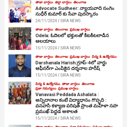
తాజా వార్తలు
జిల్లా వార్తలు
తెలంగాణ
Advocate Sudheer: న్యాయవాది సంగెం
సుధీర్ కుమార్ కు సేవా పురస్కారం
24/11/2024
SIRA NEWS
తాజా వార్తలు
తెలంగాణ
ప్రముఖ వార్తలు
Odela: ఓదెల‌లో భక్తులతో కిటకిటలాడిన
ఆల‌యాలు
15/11/2024
SIRA NEWS
తాజా వార్తలు
తెలంగాణ
ప్రముఖ వార్తలు
విద్య & ఉద్యోగము
Darshanala Harish:గ్రూప్-4లో వార్డు
ఆఫీసర్‌గా ఎంపికైన దర్శనాల హరీష్
15/11/2024
SIRA NEWS
విద్య & ఉద్యోగము
తాజా వార్తలు
తెలంగాణ
ప్రజా సమస్యలు
ప్రముఖ వార్తలు
Vanavasi Peddada Ashalata :
అన్నిదానాల కంటే విద్యాధానం గొప్పది :
వనవాసి కళ్యాణ పరిషత్ ప్రాంత మహిళా సహ
ప్రముఖ్ పెద్దడ ఆశాలత
15/11/2024
SIRA NEWS
తాజా వార్తలు
తెలంగాణ
ప్రజా సమస్యలు
ప్రముఖ వార్తలు