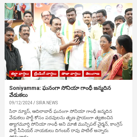
జిల్లా వార్తలు
ట్రేండింగ్ వార్తలు
తాజా వార్తలు
తెలంగాణ
Soniyamma: ఘ‌నంగా సోనియా గాంధీ జ‌న్మ‌దిన
వేడుక‌లు
09/12/2024
SIRA NEWS
సిరా న్యూస్, ఆదిలాబాద్ ఘ‌నంగా సోనియా గాంధీ జ‌న్మ‌దిన
వేడుక‌లు పార్టీ కోసం ప‌ద‌వుల‌ను తృణ ప్రాయంగా త్య‌జించిన
త్యాగమూర్తి సోనియా గాంధీ అని మాజీ మున్సిప‌ల్ చైర్మ‌న్, కాంగ్రెస్
పార్టీ సీనియ‌ర్ నాయ‌కులు దిగంబ‌ర్ రావు పాటిల్ అన్నారు.
సోమవారం…