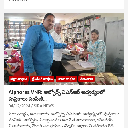
జిల్లా వార్తలు
ట్రేండింగ్ వార్తలు
తాజా వార్తలు
తెలంగాణ
Alphores VNR: ఆల్ఫోర్స్ విఎన్ఆర్ అద్వర్యంలో
పుస్తకాలు పంపిణి…
04/12/2024
SIRA NEWS
సిరా న్యూస్, ఆదిలాబాద్: ఆల్ఫోర్స్ విఎన్ఆర్ అద్వర్యంలో పుస్తకాలు
పంపిణి… ఆల్ఫోర్స్ విద్యాసంస్థల అధినేత ఆదిలాబాద్, కరీంనగర్,
నిజామాబాద్, మెదక్ పట్టభద్రుల ఎమ్మెల్సీ అభ్యర్థి వి నరేందర్ రెడ్డి