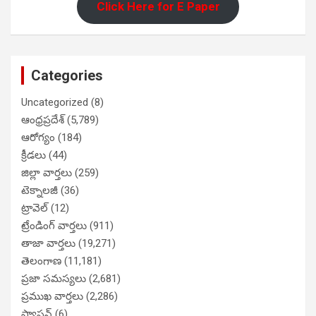
Click Here for E Paper
Categories
Uncategorized
(8)
ఆంధ్రప్రదేశ్
(5,789)
ఆరోగ్యం
(184)
క్రీడలు
(44)
జిల్లా వార్తలు
(259)
టెక్నాలజీ
(36)
ట్రావెల్
(12)
ట్రేండింగ్ వార్తలు
(911)
తాజా వార్తలు
(19,271)
తెలంగాణ
(11,181)
ప్రజా సమస్యలు
(2,681)
ప్రముఖ వార్తలు
(2,286)
ఫ్యాషన్
(6)