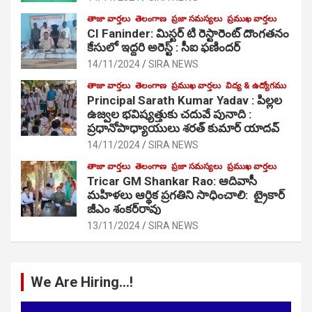
తాజా వార్తలు
తెలంగాణ
ప్రజా సమస్యలు
ప్రముఖ వార్తలు
CI Faninder: మిస్టర్ టి రెస్టారెంట్ దొంగతనం
కేసులో ఇద్దరి అరెస్ట్ : సీఐ ఫణిందర్
14/11/2024
SIRA NEWS
తాజా వార్తలు
తెలంగాణ
ప్రముఖ వార్తలు
విద్య & ఉద్యోగము
Principal Sarath Kumar Yadav : పిల్లల
ఉజ్వల భవిష్యత్తుకు చదువే పునాది :
ప్రధానోపాధ్యాయులు శరత్ కుమార్ యాదవ్
14/11/2024
SIRA NEWS
తాజా వార్తలు
తెలంగాణ
ప్రజా సమస్యలు
ప్రముఖ వార్తలు
Tricar GM Shankar Rao: ఆదివాసీ
మహిళలు ఆర్థిక ప్రగతిని సాధించాలి: ట్రైకార్
జీఎం శంకర్‌రావు
13/11/2024
SIRA NEWS
We Are Hiring…!