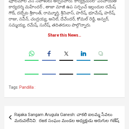
పూలమాల వేసి నివాళులు అర్పించారు. కార్యక్రమంలో పంచాయతీ
కార్యదర్శి మహేందర్ , తాజా మాజీ ఉప సర్పంచ్ ఇల్లందుల రమేష్
గౌడ్, దబ్బేట శ్రీకాంత్, రామ్మూర్తి, శ్రీనివాస్, హరీష్, భూమేష్, హరీష్,
రాజు, నవీన్, చంద్రయ్య, అనిల్, దేవేందర్, కోమల్ రెడ్డి, అన్వర్,
సమ్మయ్య, రమేష్, సురేష్, తదితరులు పాల్గొన్నారు.
Share this News…
Tags:
Pandilla :
Post
Rajaka Sangam Arugula Ganesh: చాకలి ఐలమ్మ సేవలు
navigation
మరువలేనివి: రజక సంఘం మండల అధ్యక్షుడు అరుగుల గణేష్