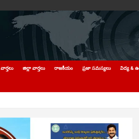
వార్తలు
జిల్లా వార్తలు
రాజకీయం
ప్రజా సమస్యలు
విద్య & 