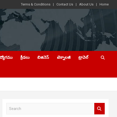
Terms & Conditions
Contact Us
About Us
Home
ఉద్యోగము
క్రీడలు
బిజినెస్
టెక్నాలజీ
ట్రావెల్
S
e
a