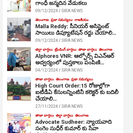
గాంధీ జ‌న్మ‌దిన వేడుక‌లు
09/12/2024
SIRA NEWS
తెలంగాణ
ప్రజా సమస్యలు
రాజకీయం
Malla Reddy: సీనియర్ అసిస్టెంట్
సాయిలు డిప్యూటేషన్ రద్దు చేయాలి…
09/12/2024
SIRA NEWS
జిల్లా వార్తలు
ట్రేండింగ్ వార్తలు
తాజా వార్తలు
తెలంగాణ
Alphores VNR: ఆల్ఫోర్స్ విఎన్ఆర్
అద్వర్యంలో పుస్తకాలు పంపిణి…
04/12/2024
SIRA NEWS
తాజా వార్తలు
తెలంగాణ
ప్రజా సమస్యలు
High Court Order:15 రోజుల్లోగా
ఐటీడీఏ కేసులన్నింటినీ కలెక్టర్ కు బదిలీ
చేయాలి…
27/11/2024
SIRA NEWS
తాజా వార్తలు
జిల్లా వార్తలు
తెలంగాణ
Advocate Sudheer: న్యాయవాది
సంగెం సుధీర్ కుమార్ కు సేవా