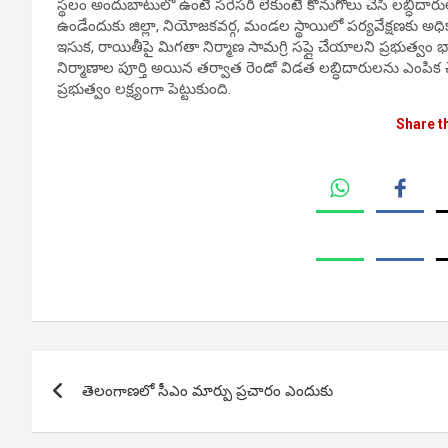
స్థలం అందుబాటులో ఉంటే సరేసరి లేకుంటే కొనుగోలు చేసి లబ్ధిదారు
ఉండేందుకు జిల్లా, నియోజకవర్గ, మండల స్థాయిలో పర్యవేక్షణకు అ
ఇసుక, రాయితీపై మిగతా నిర్మాణ సామగ్రి సప్లై చేయాలని ప్రభుత్వం భా
నిర్మాణాల పూర్తి అయిన తర్వాత రెండో విడత లబ్ధిదారులను ఎంపిక చేస్
ప్రభుత్వం లక్ష్యంగా పెట్టుకుంది.
Share t
Post
తెలంగాణలో సీఎం మార్పు ప్రచారం ఎందుకు
navigation