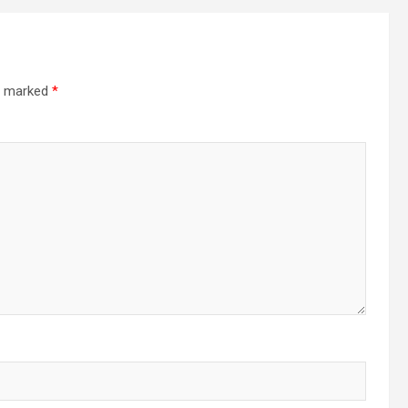
re marked
*