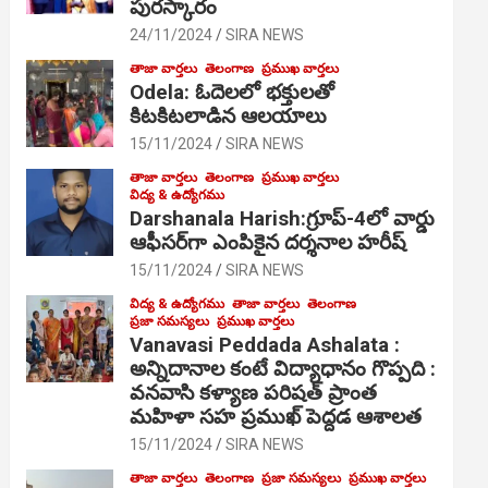
పురస్కారం
24/11/2024
SIRA NEWS
తాజా వార్తలు
తెలంగాణ
ప్రముఖ వార్తలు
Odela: ఓదెల‌లో భక్తులతో
కిటకిటలాడిన ఆల‌యాలు
15/11/2024
SIRA NEWS
తాజా వార్తలు
తెలంగాణ
ప్రముఖ వార్తలు
విద్య & ఉద్యోగము
Darshanala Harish:గ్రూప్-4లో వార్డు
ఆఫీసర్‌గా ఎంపికైన దర్శనాల హరీష్
15/11/2024
SIRA NEWS
విద్య & ఉద్యోగము
తాజా వార్తలు
తెలంగాణ
ప్రజా సమస్యలు
ప్రముఖ వార్తలు
Vanavasi Peddada Ashalata :
అన్నిదానాల కంటే విద్యాధానం గొప్పది :
వనవాసి కళ్యాణ పరిషత్ ప్రాంత
మహిళా సహ ప్రముఖ్ పెద్దడ ఆశాలత
15/11/2024
SIRA NEWS
తాజా వార్తలు
తెలంగాణ
ప్రజా సమస్యలు
ప్రముఖ వార్తలు