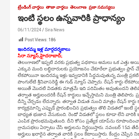
ట్రేండింగ్ వార్తలు
తాజా వార్తలు
తెలంగాణ
ప్రజా సమస్యలు
ఇంటి స్థలం ఉన్నవారికి ప్రాధాన్యం
06/11/2024
Sira News
Post Views:
186
ఇందిరమ్మ ఇళ్ల మార్గదర్శకాలు
సిరా న్యూస్,హైదరాబాద్;
తెలంగాణలో ఇప్పటి వరకు ప్రభుత్వ పథకాలు అమలు ఒక ఎత్తు అయి
ఎక్కువ మంది లబ్ధిదారులకు ప్రయోజనం చేకూరేలా ప్రభుత్వం ప్లాన్ చేస్
లేకపోయినా ఇందిరమ్మ ఇళ్లు ఇవ్వడానికి సిద్ధమవుతున్న మంత్రి ప్రక
పొంగులేటి శ్రీనివాసరెడ్డి ఈ గుడ్ న్యూస్ చెప్పారు. రేషన్ కార్డు 
అయితే మొదటి విడతకు మాత్రమే ఇది పరిమితం అవుతుందని తెలిపారు 
తర్వాత అర్హులందరికీ రేషన్ కార్డులు ఇచ్చేస్తామని మంత్రి తెలిపారు. 
దీన్ని చేర్చడం లేదన్నారు. తర్వాత విడుత నుంచి మాత్రం రేషన్ కార్డు క
కార్యక్రమాన్ని ఎప్పుడే ప్రారంభించిన ప్రభుత్వం తొలి విడతలో ఇంటి స్థలం
బాధ్యత భుజాన వేసుకుంది. రెండో విడతలో స్థలం కూడా లేని వారికి ఇళ
ఎంపిక ప్రారంభమవుతుంది. దీని కోసం ప్రత్యేక యాప్‌ను రూపొంది
గ్రామసభలు ఏర్పాటు చేసి అర్హులను నిర్ణయిస్తారు. నవంబర్‌ 15వ త
అర్హులు ఖరారైన తర్వాత వారికి స్థలం కేటాయిస్తారు. కేంద్రం చెప్పి