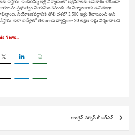
లకు ఇస్తారు. ఇందిరమ్మ ఇళ్ల నిర్మాణంలో అక్రమాలకు అవకాశం లేకుండా
ధికారులను ప్రభుత్వం నియమించనుంది. ఈ నిర్మాణాలకు ఉచితంగా
విస్తోంది. నియోజకవర్గానికి తొలి దశలో 3,500 ఇళ్లు కేటాయించి అవి
తారు. ఇలా ఐదేళ్లలో తెలంగాణ వ్యాప్తంగా 20 లక్షల ఇళ్లు నిర్మించాలని
his News…
కాంగ్రెస్ వర్సెస్ బీఆర్ఎస్