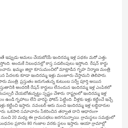
తే ఇప్పుడు అమలు చేయబోయే ఇందిరమ్మ ఇళ్ల పథకం మరో ఎత్తు.
తోంది. అందుకే నిబంధనల్లో కాస్త సడలింపులు ఇస్తోంది. రేషన్ కార్డు
టించారు. ఖమ్మం జిల్లా కూసుమంచిలో మాట్లాడిన గృహ నిర్మాణ మంత్రి
లేకపోయిన పేదలకు కూడా ఇందిరమ్మ ఇళ్లు మంజూరు చేస్తామని తెలిపారు.
మంత్రి. ప్రస్తుతం జరుగుతున్న కుటుంబ సర్వే పూర్తి అయిన
ప్రస్తుతానికి అందరికీ రేషన్ కార్డులు లేనందున ఇందిరమ్మ ఇళ్ల ఎంపికలో
ంపల్సరీ చేయబోతున్నట్టు స్పష్టం చేశారు. రాష్ట్రంలో ఇందిరమ్మ ఇళ్ల
 ఉండి గృహాలు లేని వారిపై ఫోకస్ పెట్టింది. వీళ్లకు ఇళ్లు కట్టించే ఇచ్చే
్లు కట్టించి ఇస్తారు. నవంబర్ ఆరు నుంచి ఇందిరమ్మ ఇళ్ల లబ్ధిదారుల
ంచారు. ఒకసారి సమాచారం సేకరించిన తర్వాత దాని ఆధారంగా
ేదీ నుంచి 20 మధ్య ఈ గ్రామసభలు జరగనున్నాయి. గ్రామస్థలు సమక్షంలో
న నిబంధనల ప్రకారం 80 గంజాల వరకు స్థలం ఇస్తారు. ఆయా గ్రామాల్లో