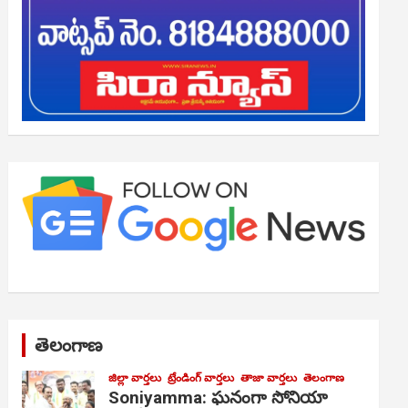
తెలంగాణ
జిల్లా వార్తలు
ట్రేండింగ్ వార్తలు
తాజా వార్తలు
తెలంగాణ
Soniyamma: ఘ‌నంగా సోనియా