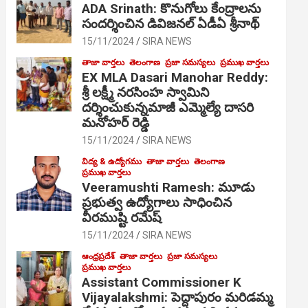
ADA Srinath: కొనుగోలు కేంద్రాల‌ను
సంద‌ర్శించిన డివిజనల్ ఏడీఏ శ్రీనాథ్
15/11/2024
SIRA NEWS
తాజా వార్తలు
తెలంగాణ
ప్రజా సమస్యలు
ప్రముఖ వార్తలు
EX MLA Dasari Manohar Reddy:
శ్రీ లక్ష్మీ నరసింహ స్వామిని
దర్శించుకున్నమాజీ ఎమ్మెల్యే దాసరి
మనోహర్ రెడ్డి
15/11/2024
SIRA NEWS
విద్య & ఉద్యోగము
తాజా వార్తలు
తెలంగాణ
ప్రముఖ వార్తలు
Veeramushti Ramesh: మూడు
ప్రభుత్వ ఉద్యోగాలు సాధించిన
వీరముష్టి రమేష్
15/11/2024
SIRA NEWS
ఆంధ్రప్రదేశ్
తాజా వార్తలు
ప్రజా సమస్యలు
ప్రముఖ వార్తలు
Assistant Commissioner K
Vijayalakshmi: పెద్దాపురం మరిడమ్మ