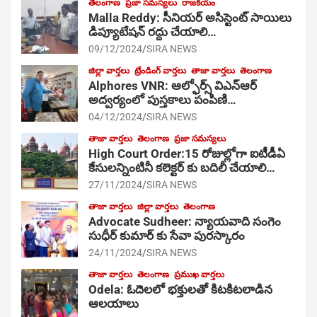
తెలంగాణ
ప్రజా సమస్యలు
రాజకీయం
Malla Reddy: సీనియర్ అసిస్టెంట్ సాయిలు
డిప్యూటేషన్ రద్దు చేయాలి…
09/12/2024
SIRA NEWS
జిల్లా వార్తలు
ట్రేండింగ్ వార్తలు
తాజా వార్తలు
తెలంగాణ
Alphores VNR: ఆల్ఫోర్స్ విఎన్ఆర్
అద్వర్యంలో పుస్తకాలు పంపిణి…
04/12/2024
SIRA NEWS
తాజా వార్తలు
తెలంగాణ
ప్రజా సమస్యలు
High Court Order:15 రోజుల్లోగా ఐటీడీఏ
కేసులన్నింటినీ కలెక్టర్ కు బదిలీ చేయాలి…
27/11/2024
SIRA NEWS
తాజా వార్తలు
జిల్లా వార్తలు
తెలంగాణ
Advocate Sudheer: న్యాయవాది సంగెం
సుధీర్ కుమార్ కు సేవా పురస్కారం
24/11/2024
SIRA NEWS
తాజా వార్తలు
తెలంగాణ
ప్రముఖ వార్తలు
Odela: ఓదెల‌లో భక్తులతో కిటకిటలాడిన
ఆల‌యాలు