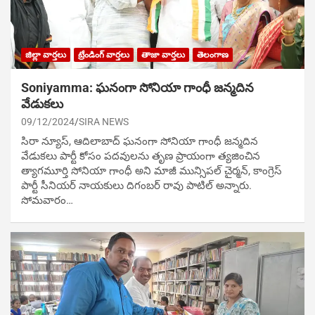
జిల్లా వార్తలు
ట్రేండింగ్ వార్తలు
తాజా వార్తలు
తెలంగాణ
Soniyamma: ఘ‌నంగా సోనియా గాంధీ జ‌న్మ‌దిన
వేడుక‌లు
09/12/2024
SIRA NEWS
సిరా న్యూస్, ఆదిలాబాద్ ఘ‌నంగా సోనియా గాంధీ జ‌న్మ‌దిన
వేడుక‌లు పార్టీ కోసం ప‌ద‌వుల‌ను తృణ ప్రాయంగా త్య‌జించిన
త్యాగమూర్తి సోనియా గాంధీ అని మాజీ మున్సిప‌ల్ చైర్మ‌న్, కాంగ్రెస్
పార్టీ సీనియ‌ర్ నాయ‌కులు దిగంబ‌ర్ రావు పాటిల్ అన్నారు.
సోమవారం…