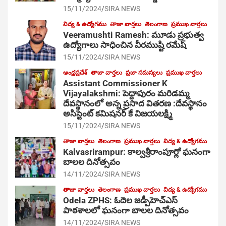
15/11/2024
SIRA NEWS
విద్య & ఉద్యోగము
తాజా వార్తలు
తెలంగాణ
ప్రముఖ వార్తలు
Veeramushti Ramesh: మూడు ప్రభుత్వ
ఉద్యోగాలు సాధించిన వీరముష్టి రమేష్
15/11/2024
SIRA NEWS
ఆంధ్రప్రదేశ్
తాజా వార్తలు
ప్రజా సమస్యలు
ప్రముఖ వార్తలు
Assistant Commissioner K
Vijayalakshmi: పెద్దాపురం మరిడమ్మ
దేవస్థానంలో అన్న ప్రసాద వితరణ :దేవస్థానం
అసిస్టెంట్ కమిషనర్ కే విజయలక్ష్మి
15/11/2024
SIRA NEWS
తాజా వార్తలు
తెలంగాణ
ప్రముఖ వార్తలు
విద్య & ఉద్యోగము
Kalvasrirampur: కాల్వశ్రీరాంపూర్లో ఘనంగా
బాలల దినోత్సవం
14/11/2024
SIRA NEWS
తాజా వార్తలు
తెలంగాణ
ప్రముఖ వార్తలు
విద్య & ఉద్యోగము
Odela ZPHS: ఓదెల జ‌డ్పీహెచ్ఎస్
పాఠ‌శాల‌లో ఘనంగా బాలల దినోత్సవం
14/11/2024
SIRA NEWS