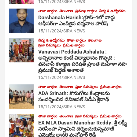
15/11/2024
SIRA NEWS
తాజా వార్తలు
తెలంగాణ
ప్రముఖ వార్తలు
విద్య & ఉద్యోగము
Darshanala Harish:గ్రూప్-4లో వార్డు
ఆఫీసర్‌గా ఎంపికైన దర్శనాల హరీష్
15/11/2024
SIRA NEWS
విద్య & ఉద్యోగము
తాజా వార్తలు
తెలంగాణ
ప్రజా సమస్యలు
ప్రముఖ వార్తలు
Vanavasi Peddada Ashalata :
అన్నిదానాల కంటే విద్యాధానం గొప్పది :
వనవాసి కళ్యాణ పరిషత్ ప్రాంత మహిళా సహ
ప్రముఖ్ పెద్దడ ఆశాలత
15/11/2024
SIRA NEWS
తాజా వార్తలు
తెలంగాణ
ప్రజా సమస్యలు
ప్రముఖ వార్తలు
ADA Srinath: కొనుగోలు కేంద్రాల‌ను
సంద‌ర్శించిన డివిజనల్ ఏడీఏ శ్రీనాథ్
15/11/2024
SIRA NEWS
తాజా వార్తలు
తెలంగాణ
ప్రజా సమస్యలు
ప్రముఖ వార్తలు
EX MLA Dasari Manohar Reddy: శ్రీ లక్ష్మీ
నరసింహ స్వామిని దర్శించుకున్నమాజీ
ఎమ్మెల్యే దాసరి మనోహర్ రెడ్డి