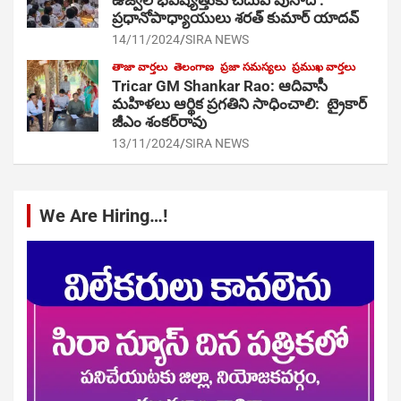
ఉజ్వల భవిష్యత్తుకు చదువే పునాది :
ప్రధానోపాధ్యాయులు శరత్ కుమార్ యాదవ్
14/11/2024
SIRA NEWS
తాజా వార్తలు
తెలంగాణ
ప్రజా సమస్యలు
ప్రముఖ వార్తలు
Tricar GM Shankar Rao: ఆదివాసీ
మహిళలు ఆర్థిక ప్రగతిని సాధించాలి: ట్రైకార్
జీఎం శంకర్‌రావు
13/11/2024
SIRA NEWS
We Are Hiring…!