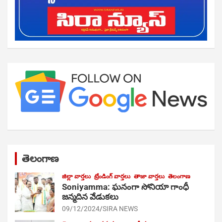
తెలంగాణ
జిల్లా వార్తలు
ట్రేండింగ్ వార్తలు
తాజా వార్తలు
తెలంగాణ
Soniyamma: ఘ‌నంగా సోనియా గాంధీ
జ‌న్మ‌దిన వేడుక‌లు
09/12/2024
SIRA NEWS