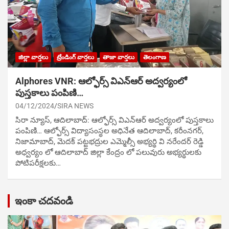
జిల్లా వార్తలు
ట్రేండింగ్ వార్తలు
తాజా వార్తలు
తెలంగాణ
Alphores VNR: ఆల్ఫోర్స్ విఎన్ఆర్ అద్వర్యంలో
పుస్తకాలు పంపిణి…
04/12/2024
SIRA NEWS
సిరా న్యూస్, ఆదిలాబాద్: ఆల్ఫోర్స్ విఎన్ఆర్ అద్వర్యంలో పుస్తకాలు
పంపిణి… ఆల్ఫోర్స్ విద్యాసంస్థల అధినేత ఆదిలాబాద్, కరీంనగర్,
నిజామాబాద్, మెదక్ పట్టభద్రుల ఎమ్మెల్సీ అభ్యర్థి వి నరేందర్ రెడ్డి
అధ్వర్యం లో ఆదిలాబాద్ జిల్లా కేంద్రం లో పలువురు అభ్యర్థులకు
పోటిప‌రీక్ష‌ల‌కు…
ఇంకా చదవండి