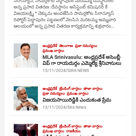
సిరాన్యూస్, సామర్లకోట పెద్దాపురం మరిడమ్మ దేవస్థానంలో
అన్న ప్రసాద వితరణ :దేవస్థానం అసిస్టెంట్ కమిషనర్ కే
విజయలక్ష్మి * చెక్కును అందజేసిన సామర్లకోట సిరాన్యూస్
రిపోర్టర్ పెద్దాపురం పట్టణంలో వెలసిన మరిటమ్మ అమ్మవారి
ఆలయంలో అన్న ప్రసాద వితరణ కార్యక్రమాన్ని శుక్రవారం…
ఆంధ్రప్రదేశ్
తెలంగాణ
ప్రజా సమస్యలు
ప్రముఖ వార్తలు
MLA Srinivasulu: ఆంధ్రప్రదేశ్ అసెంబ్లీ
విప్ గా రాయదుర్గం ఎమ్మెల్యే శ్రీనివాసులు
13/11/2024
SIRA NEWS
ఆంధ్రప్రదేశ్
ట్రేండింగ్ వార్తలు
తాజా వార్తలు
ప్రజా సమస్యలు
ప్రముఖ వార్తలు
విజయసాయిరెడ్డికి ఎందుకంత ప్రేమ
13/11/2024
Sira News
ఆంధ్రప్రదేశ్
ట్రేండింగ్ వార్తలు
తాజా వార్తలు
ప్రముఖ వార్తలు
రాజకీయం