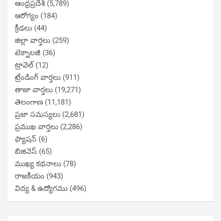
ఆంధ్రప్రదేశ్
(5,789)
ఆరోగ్యం
(184)
క్రీడలు
(44)
జిల్లా వార్తలు
(259)
టెక్నాలజీ
(36)
ట్రావెల్
(12)
ట్రేండింగ్ వార్తలు
(911)
తాజా వార్తలు
(19,271)
తెలంగాణ
(11,181)
ప్రజా సమస్యలు
(2,681)
ప్రముఖ వార్తలు
(2,286)
ఫ్యాషన్
(6)
బిజినెస్
(65)
ముఖ్య కథనాలు
(78)
రాజకీయం
(943)
విద్య & ఉద్యోగము
(496)