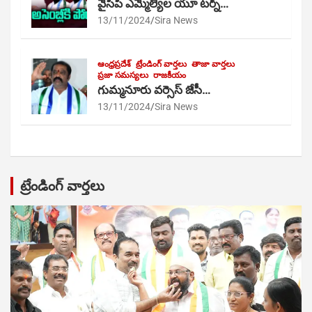
వైసీపీ ఎమ్మెల్యేల యూ టర్న్…
13/11/2024
Sira News
ఆంధ్రప్రదేశ్
ట్రేండింగ్ వార్తలు
తాజా వార్తలు
ప్రజా సమస్యలు
రాజకీయం
గుమ్మనూరు వర్సెస్ జేసీ…
13/11/2024
Sira News
ట్రేండింగ్ వార్తలు