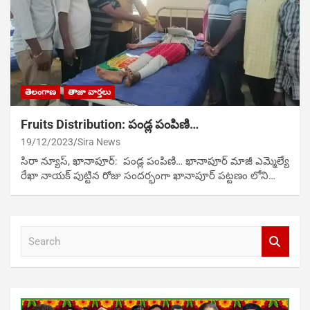
తెలంగాణ
తాజా వార్తలు
Fruits Distribution: పండ్ల పంపిణి…
19/12/2023
Sira News
సిరా న్యూస్, ఖానాపూర్: పండ్ల పంపిణి… ఖానాపూర్ మాజీ ఎమ్మెల్యే
రేఖా నాయక్ పుట్టిన రోజు సందర్భంగా ఖానాపూర్ పట్టణం లోని…
S
e
a
r
c
h