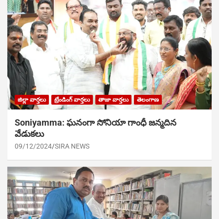
జిల్లా వార్తలు
ట్రేండింగ్ వార్తలు
తాజా వార్తలు
తెలంగాణ
Soniyamma: ఘ‌నంగా సోనియా గాంధీ జ‌న్మ‌దిన
వేడుక‌లు
09/12/2024
SIRA NEWS