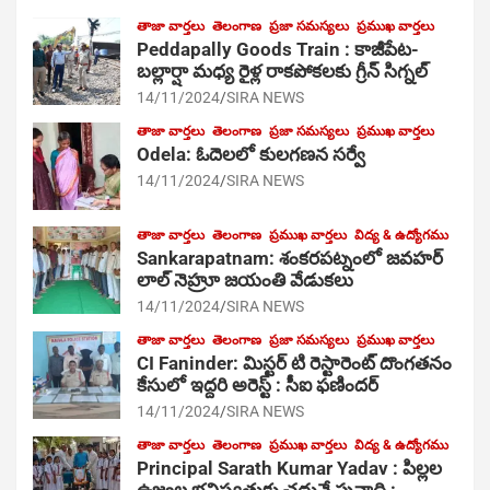
తాజా వార్తలు
తెలంగాణ
ప్రజా సమస్యలు
ప్రముఖ వార్తలు
Peddapally Goods Train : కాజీపేట-
బల్లార్షా మధ్య రైళ్ల రాకపోకలకు గ్రీన్ సిగ్నల్
14/11/2024
SIRA NEWS
తాజా వార్తలు
తెలంగాణ
ప్రజా సమస్యలు
ప్రముఖ వార్తలు
Odela: ఓదెలలో కులగణన సర్వే
14/11/2024
SIRA NEWS
తాజా వార్తలు
తెలంగాణ
ప్రముఖ వార్తలు
విద్య & ఉద్యోగము
Sankarapatnam: శంకరపట్నంలో జవహర్
లాల్ నెహ్రూ జయంతి వేడుకలు
14/11/2024
SIRA NEWS
తాజా వార్తలు
తెలంగాణ
ప్రజా సమస్యలు
ప్రముఖ వార్తలు
CI Faninder: మిస్టర్ టి రెస్టారెంట్ దొంగతనం
కేసులో ఇద్దరి అరెస్ట్ : సీఐ ఫణిందర్
14/11/2024
SIRA NEWS
తాజా వార్తలు
తెలంగాణ
ప్రముఖ వార్తలు
విద్య & ఉద్యోగము
Principal Sarath Kumar Yadav : పిల్లల