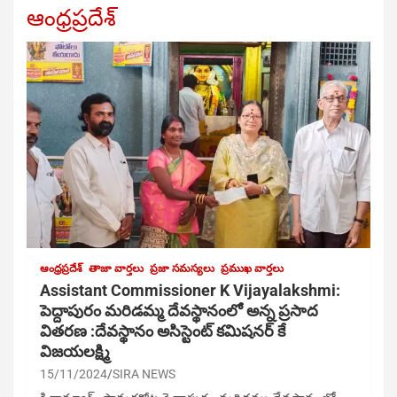
ఆంధ్రప్రదేశ్
ఆంధ్రప్రదేశ్
తాజా వార్తలు
ప్రజా సమస్యలు
ప్రముఖ వార్తలు
Assistant Commissioner K Vijayalakshmi:
పెద్దాపురం మరిడమ్మ దేవస్థానంలో అన్న ప్రసాద
వితరణ :దేవస్థానం అసిస్టెంట్ కమిషనర్ కే
విజయలక్ష్మి
15/11/2024
SIRA NEWS