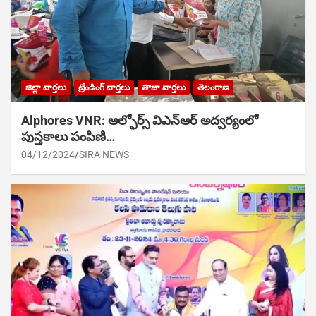
జిల్లా వార్తలు
ట్రేండింగ్ వార్తలు
తాజా వార్తలు
తెలంగాణ
Alphores VNR: ఆల్ఫోర్స్ విఎన్ఆర్ అద్వర్యంలో
పుస్తకాలు పంపిణి…
04/12/2024
SIRA NEWS