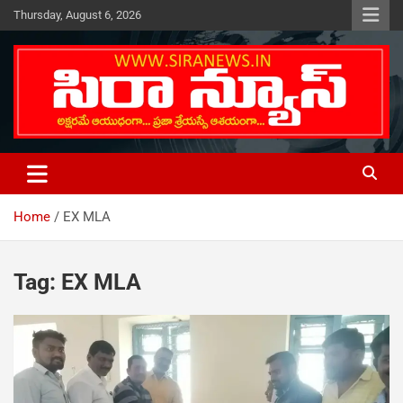
Skip
Thursday, August 6, 2026
to
content
Telugu Online News Daily
SIRA NEWS
Home
EX MLA
Tag:
EX MLA