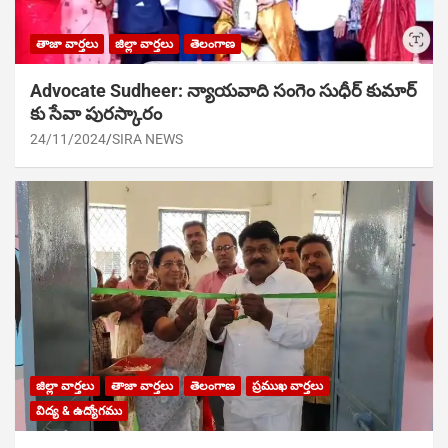
తాజా వార్తలు
జిల్లా వార్తలు
తెలంగాణ
Advocate Sudheer: న్యాయవాది సంగెం సుధీర్ కుమార్
కు సేవా పురస్కారం
24/11/2024
SIRA NEWS
జిల్లా వార్తలు
తాజా వార్తలు
తెలంగాణ
ప్రముఖ వార్తలు
విద్య & ఉద్యోగము