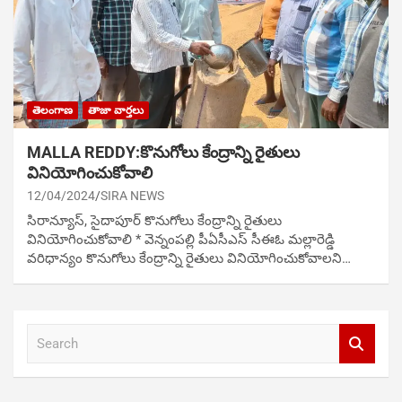
తెలంగాణ
తాజా వార్తలు
MALLA REDDY:కొనుగోలు కేంద్రాన్ని రైతులు
వినియోగించుకోవాలి
12/04/2024
SIRA NEWS
సిరాన్యూస్‌, సైదాపూర్ కొనుగోలు కేంద్రాన్ని రైతులు
వినియోగించుకోవాలి * వెన్నంపల్లి పీఏసీఎస్ సీఈఓ మల్లారెడ్డి
వ‌రిధాన్యం కొనుగోలు కేంద్రాన్ని రైతులు వినియోగించుకోవాల‌ని…
S
e
a
r