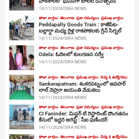
పాఠ‌శాల‌లో ఘనంగా బాలల దినోత్సవం
14/11/2024
SIRA NEWS
తాజా వార్తలు
తెలంగాణ
ప్రజా సమస్యలు
ప్రముఖ వార్తలు
Peddapally Goods Train : కాజీపేట-
బల్లార్షా మధ్య రైళ్ల రాకపోకలకు గ్రీన్ సిగ్నల్
14/11/2024
SIRA NEWS
తాజా వార్తలు
తెలంగాణ
ప్రజా సమస్యలు
ప్రముఖ వార్తలు
Odela: ఓదెలలో కులగణన సర్వే
14/11/2024
SIRA NEWS
తాజా వార్తలు
తెలంగాణ
ప్రముఖ వార్తలు
విద్య & ఉద్యోగము
Sankarapatnam: శంకరపట్నంలో జవహర్
లాల్ నెహ్రూ జయంతి వేడుకలు
14/11/2024
SIRA NEWS
తాజా వార్తలు
తెలంగాణ
ప్రజా సమస్యలు
ప్రముఖ వార్తలు
CI Faninder: మిస్టర్ టి రెస్టారెంట్ దొంగతనం
కేసులో ఇద్దరి అరెస్ట్ : సీఐ ఫణిందర్
14/11/2024
SIRA NEWS
తాజా వార్తలు
తెలంగాణ
ప్రముఖ వార్తలు
విద్య & ఉద్యోగము