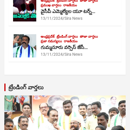
ఆంధ్రప్రదేశ్
ట్రేండింగ్ వార్తలు
తాజా వార్తలు
ప్రముఖ వార్తలు
రాజకీయం
వైసీపీ ఎమ్మెల్యేల యూ టర్న్…
13/11/2024
Sira News
ఆంధ్రప్రదేశ్
ట్రేండింగ్ వార్తలు
తాజా వార్తలు
ప్రజా సమస్యలు
రాజకీయం
గుమ్మనూరు వర్సెస్ జేసీ…
13/11/2024
Sira News
ట్రేండింగ్ వార్తలు