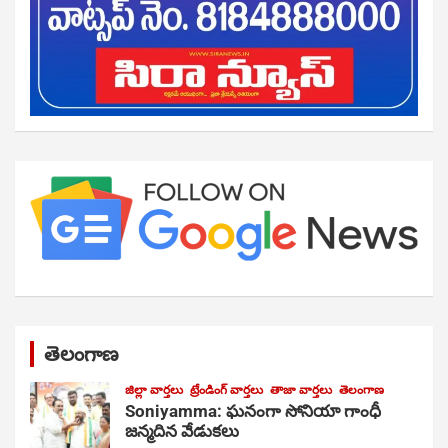
తెలంగాణ
జిల్లా వార్తలు
ట్రేండింగ్ వార్తలు
తాజా వార్తలు
తెలంగాణ
Soniyamma: ఘ‌నంగా సోనియా గాంధీ
జ‌న్మ‌దిన వేడుక‌లు