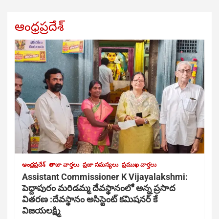
ఆంధ్రప్రదేశ్
ఆంధ్రప్రదేశ్
తాజా వార్తలు
ప్రజా సమస్యలు
ప్రముఖ వార్తలు
Assistant Commissioner K Vijayalakshmi:
పెద్దాపురం మరిడమ్మ దేవస్థానంలో అన్న ప్రసాద
వితరణ :దేవస్థానం అసిస్టెంట్ కమిషనర్ కే
విజయలక్ష్మి