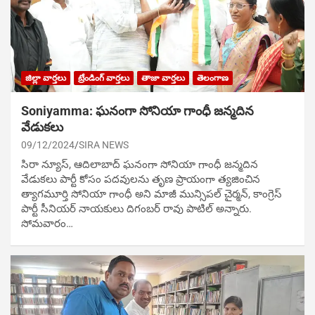
జిల్లా వార్తలు
ట్రేండింగ్ వార్తలు
తాజా వార్తలు
తెలంగాణ
Soniyamma: ఘ‌నంగా సోనియా గాంధీ జ‌న్మ‌దిన
వేడుక‌లు
09/12/2024
SIRA NEWS
సిరా న్యూస్, ఆదిలాబాద్ ఘ‌నంగా సోనియా గాంధీ జ‌న్మ‌దిన
వేడుక‌లు పార్టీ కోసం ప‌ద‌వుల‌ను తృణ ప్రాయంగా త్య‌జించిన
త్యాగమూర్తి సోనియా గాంధీ అని మాజీ మున్సిప‌ల్ చైర్మ‌న్, కాంగ్రెస్
పార్టీ సీనియ‌ర్ నాయ‌కులు దిగంబ‌ర్ రావు పాటిల్ అన్నారు.
సోమవారం…