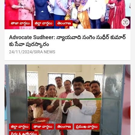
తాజా వార్తలు
జిల్లా వార్తలు
తెలంగాణ
Advocate Sudheer: న్యాయవాది సంగెం సుధీర్ కుమార్
కు సేవా పురస్కారం
24/11/2024
SIRA NEWS
జిల్లా వార్తలు
తాజా వార్తలు
తెలంగాణ
ప్రముఖ వార్తలు
విద్య & ఉద్యోగము