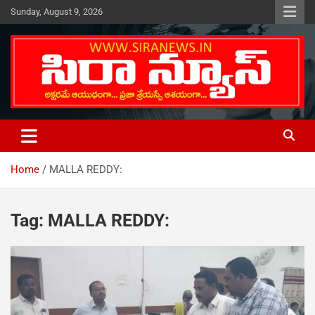
Skip
Sunday, August 9, 2026
to
content
Telugu Online News Daily
SIRA NEWS
Home
MALLA REDDY:
Tag:
MALLA REDDY: