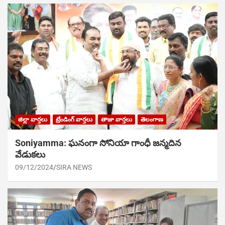
జిల్లా వార్తలు
ట్రేండింగ్ వార్తలు
తాజా వార్తలు
తెలంగాణ
Soniyamma: ఘ‌నంగా సోనియా గాంధీ జ‌న్మ‌దిన
వేడుక‌లు
09/12/2024
SIRA NEWS