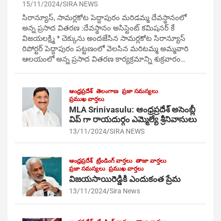
15/11/2024
SIRA NEWS
సిరాన్యూస్, సామర్లకోట పెద్దాపురం మరిడమ్మ దేవస్థానంలో
అన్న ప్రసాద వితరణ :దేవస్థానం అసిస్టెంట్ కమిషనర్ కే
విజయలక్ష్మి * చెక్కును అందజేసిన సామర్లకోట సిరాన్యూస్
రిపోర్టర్ పెద్దాపురం పట్టణంలో వెలసిన మరిటమ్మ అమ్మవారి
ఆలయంలో అన్న ప్రసాద వితరణ కార్యక్రమాన్ని శుక్రవారం…
ఆంధ్రప్రదేశ్
తెలంగాణ
ప్రజా సమస్యలు
ప్రముఖ వార్తలు
MLA Srinivasulu: ఆంధ్రప్రదేశ్ అసెంబ్లీ
విప్ గా రాయదుర్గం ఎమ్మెల్యే శ్రీనివాసులు
13/11/2024
SIRA NEWS
ఆంధ్రప్రదేశ్
ట్రేండింగ్ వార్తలు
తాజా వార్తలు
ప్రజా సమస్యలు
ప్రముఖ వార్తలు
విజయసాయిరెడ్డికి ఎందుకంత ప్రేమ
13/11/2024
Sira News