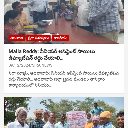
తెలంగాణ
ప్రజా సమస్యలు
రాజకీయం
Malla Reddy: సీనియర్ అసిస్టెంట్ సాయిలు
డిప్యూటేషన్ రద్దు చేయాలి…
09/12/2024
SIRA NEWS
సిరా న్యూస్, ఆదిలాబాద్: సీనియర్ అసిస్టెంట్ సాయిలు డిప్యూటేషన్
రద్దు చేయాలి… అదిలాబాద్ జిల్లా జైనథ్ మండలం తాసిల్దార్
కార్యాలయంలో సీనియర్…