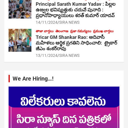
Principal Sarath Kumar Yadav : పిల్లల
ఉజ్వల భవిష్యత్తుకు చదువే పునాది :
ప్రధానోపాధ్యాయులు శరత్ కుమార్ యాదవ్
14/11/2024
SIRA NEWS
తాజా వార్తలు
తెలంగాణ
ప్రజా సమస్యలు
ప్రముఖ వార్తలు
Tricar GM Shankar Rao: ఆదివాసీ
మహిళలు ఆర్థిక ప్రగతిని సాధించాలి: ట్రైకార్
జీఎం శంకర్‌రావు
13/11/2024
SIRA NEWS
We Are Hiring…!