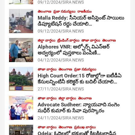
09/12/2024
SIRA NEWS
తెలంగాణ
ప్రజా సమస్యలు
రాజకీయం
Malla Reddy: సీనియర్ అసిస్టెంట్ సాయిలు
డిప్యూటేషన్ రద్దు చేయాలి…
09/12/2024
SIRA NEWS
జిల్లా వార్తలు
ట్రేండింగ్ వార్తలు
తాజా వార్తలు
తెలంగాణ
Alphores VNR: ఆల్ఫోర్స్ విఎన్ఆర్
అద్వర్యంలో పుస్తకాలు పంపిణి…
04/12/2024
SIRA NEWS
తాజా వార్తలు
తెలంగాణ
ప్రజా సమస్యలు
High Court Order:15 రోజుల్లోగా ఐటీడీఏ
కేసులన్నింటినీ కలెక్టర్ కు బదిలీ చేయాలి…
27/11/2024
SIRA NEWS
తాజా వార్తలు
జిల్లా వార్తలు
తెలంగాణ
Advocate Sudheer: న్యాయవాది సంగెం
సుధీర్ కుమార్ కు సేవా పురస్కారం
24/11/2024
SIRA NEWS
తాజా వార్తలు
తెలంగాణ
ప్రముఖ వార్తలు
Odela: ఓదెల‌లో భక్తులతో కిటకిటలాడిన