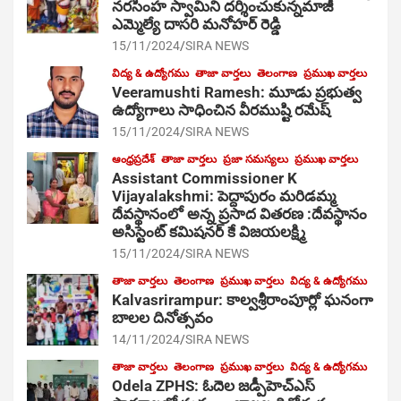
నరసింహ స్వామిని దర్శించుకున్నమాజీ
ఎమ్మెల్యే దాసరి మనోహర్ రెడ్డి
15/11/2024
SIRA NEWS
విద్య & ఉద్యోగము
తాజా వార్తలు
తెలంగాణ
ప్రముఖ వార్తలు
Veeramushti Ramesh: మూడు ప్రభుత్వ
ఉద్యోగాలు సాధించిన వీరముష్టి రమేష్
15/11/2024
SIRA NEWS
ఆంధ్రప్రదేశ్
తాజా వార్తలు
ప్రజా సమస్యలు
ప్రముఖ వార్తలు
Assistant Commissioner K
Vijayalakshmi: పెద్దాపురం మరిడమ్మ
దేవస్థానంలో అన్న ప్రసాద వితరణ :దేవస్థానం
అసిస్టెంట్ కమిషనర్ కే విజయలక్ష్మి
15/11/2024
SIRA NEWS
తాజా వార్తలు
తెలంగాణ
ప్రముఖ వార్తలు
విద్య & ఉద్యోగము
Kalvasrirampur: కాల్వశ్రీరాంపూర్లో ఘనంగా
బాలల దినోత్సవం
14/11/2024
SIRA NEWS
తాజా వార్తలు
తెలంగాణ
ప్రముఖ వార్తలు
విద్య & ఉద్యోగము
Odela ZPHS: ఓదెల జ‌డ్పీహెచ్ఎస్