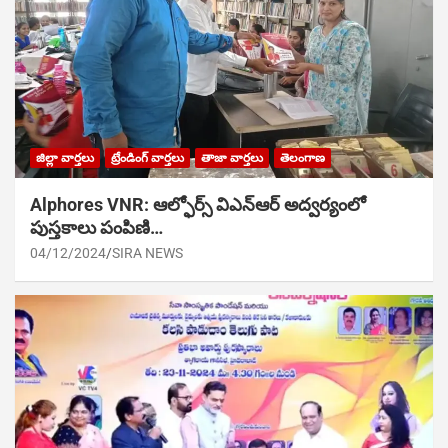
జిల్లా వార్తలు
ట్రేండింగ్ వార్తలు
తాజా వార్తలు
తెలంగాణ
Alphores VNR: ఆల్ఫోర్స్ విఎన్ఆర్ అద్వర్యంలో
పుస్తకాలు పంపిణి…
04/12/2024
SIRA NEWS