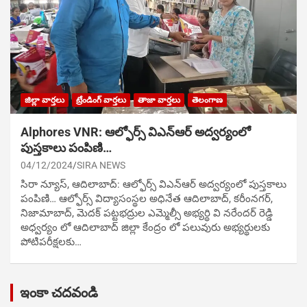
జిల్లా వార్తలు
ట్రేండింగ్ వార్తలు
తాజా వార్తలు
తెలంగాణ
Alphores VNR: ఆల్ఫోర్స్ విఎన్ఆర్ అద్వర్యంలో
పుస్తకాలు పంపిణి…
04/12/2024
SIRA NEWS
సిరా న్యూస్, ఆదిలాబాద్: ఆల్ఫోర్స్ విఎన్ఆర్ అద్వర్యంలో పుస్తకాలు
పంపిణి… ఆల్ఫోర్స్ విద్యాసంస్థల అధినేత ఆదిలాబాద్, కరీంనగర్,
నిజామాబాద్, మెదక్ పట్టభద్రుల ఎమ్మెల్సీ అభ్యర్థి వి నరేందర్ రెడ్డి
అధ్వర్యం లో ఆదిలాబాద్ జిల్లా కేంద్రం లో పలువురు అభ్యర్థులకు
పోటిప‌రీక్ష‌ల‌కు…
ఇంకా చదవండి