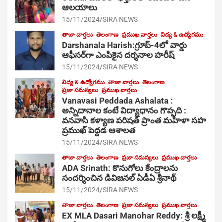
ఆల‌యాలు
15/11/2024
SIRA NEWS
తాజా వార్తలు
తెలంగాణ
ప్రముఖ వార్తలు
విద్య & ఉద్యోగము
Darshanala Harish:గ్రూప్-4లో వార్డు
ఆఫీసర్‌గా ఎంపికైన దర్శనాల హరీష్
15/11/2024
SIRA NEWS
విద్య & ఉద్యోగము
తాజా వార్తలు
తెలంగాణ
ప్రజా సమస్యలు
ప్రముఖ వార్తలు
Vanavasi Peddada Ashalata :
అన్నిదానాల కంటే విద్యాధానం గొప్పది :
వనవాసి కళ్యాణ పరిషత్ ప్రాంత మహిళా సహ
ప్రముఖ్ పెద్దడ ఆశాలత
15/11/2024
SIRA NEWS
తాజా వార్తలు
తెలంగాణ
ప్రజా సమస్యలు
ప్రముఖ వార్తలు
ADA Srinath: కొనుగోలు కేంద్రాల‌ను
సంద‌ర్శించిన డివిజనల్ ఏడీఏ శ్రీనాథ్
15/11/2024
SIRA NEWS
తాజా వార్తలు
తెలంగాణ
ప్రజా సమస్యలు
ప్రముఖ వార్తలు
EX MLA Dasari Manohar Reddy: శ్రీ లక్ష్మీ