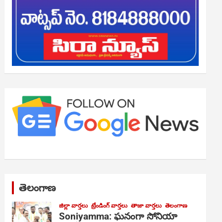
తెలంగాణ
జిల్లా వార్తలు
ట్రేండింగ్ వార్తలు
తాజా వార్తలు
తెలంగాణ
Soniyamma: ఘ‌నంగా సోనియా