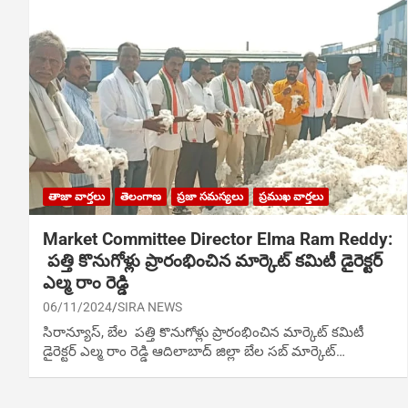
తాజా వార్తలు
తెలంగాణ
ప్రజా సమస్యలు
ప్రముఖ వార్తలు
Market Committee Director Elma Ram Reddy:
పత్తి కొనుగోళ్లు ప్రారంభించిన‌ మార్కెట్ కమిటీ డైరెక్టర్
ఎల్మ రాం రెడ్డి
06/11/2024
SIRA NEWS
సిరాన్యూస్, బేల‌ పత్తి కొనుగోళ్లు ప్రారంభించిన‌ మార్కెట్ కమిటీ
డైరెక్టర్ ఎల్మ రాం రెడ్డి ఆదిలాబాద్ జిల్లా బేల సబ్ మార్కెట్…