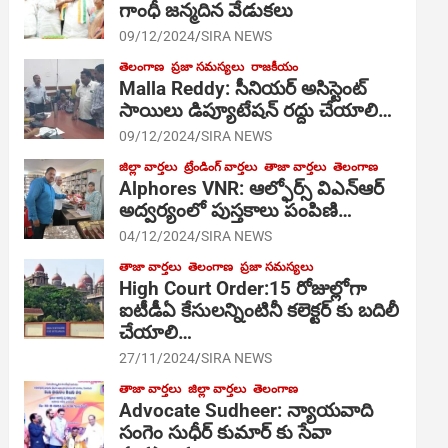
గాంధీ జ‌న్మ‌దిన వేడుక‌లు
09/12/2024
SIRA NEWS
తెలంగాణ
ప్రజా సమస్యలు
రాజకీయం
Malla Reddy: సీనియర్ అసిస్టెంట్
సాయిలు డిప్యూటేషన్ రద్దు చేయాలి…
09/12/2024
SIRA NEWS
జిల్లా వార్తలు
ట్రేండింగ్ వార్తలు
తాజా వార్తలు
తెలంగాణ
Alphores VNR: ఆల్ఫోర్స్ విఎన్ఆర్
అద్వర్యంలో పుస్తకాలు పంపిణి…
04/12/2024
SIRA NEWS
తాజా వార్తలు
తెలంగాణ
ప్రజా సమస్యలు
High Court Order:15 రోజుల్లోగా
ఐటీడీఏ కేసులన్నింటినీ కలెక్టర్ కు బదిలీ
చేయాలి…
27/11/2024
SIRA NEWS
తాజా వార్తలు
జిల్లా వార్తలు
తెలంగాణ
Advocate Sudheer: న్యాయవాది
సంగెం సుధీర్ కుమార్ కు సేవా