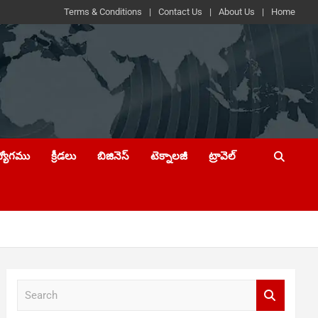
Terms & Conditions
Contact Us
About Us
Home
ద్యోగము
క్రీడలు
బిజినెస్
టెక్నాలజీ
ట్రావెల్
S
e
a