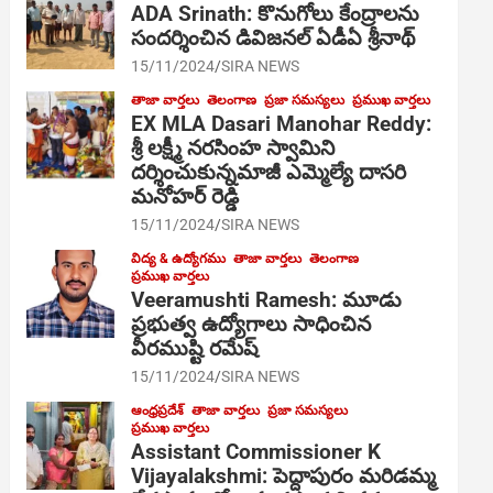
ADA Srinath: కొనుగోలు కేంద్రాల‌ను
సంద‌ర్శించిన డివిజనల్ ఏడీఏ శ్రీనాథ్
15/11/2024
SIRA NEWS
తాజా వార్తలు
తెలంగాణ
ప్రజా సమస్యలు
ప్రముఖ వార్తలు
EX MLA Dasari Manohar Reddy:
శ్రీ లక్ష్మీ నరసింహ స్వామిని
దర్శించుకున్నమాజీ ఎమ్మెల్యే దాసరి
మనోహర్ రెడ్డి
15/11/2024
SIRA NEWS
విద్య & ఉద్యోగము
తాజా వార్తలు
తెలంగాణ
ప్రముఖ వార్తలు
Veeramushti Ramesh: మూడు
ప్రభుత్వ ఉద్యోగాలు సాధించిన
వీరముష్టి రమేష్
15/11/2024
SIRA NEWS
ఆంధ్రప్రదేశ్
తాజా వార్తలు
ప్రజా సమస్యలు
ప్రముఖ వార్తలు
Assistant Commissioner K
Vijayalakshmi: పెద్దాపురం మరిడమ్మ