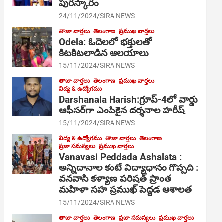
పురస్కారం
24/11/2024
SIRA NEWS
తాజా వార్తలు
తెలంగాణ
ప్రముఖ వార్తలు
Odela: ఓదెల‌లో భక్తులతో
కిటకిటలాడిన ఆల‌యాలు
15/11/2024
SIRA NEWS
తాజా వార్తలు
తెలంగాణ
ప్రముఖ వార్తలు
విద్య & ఉద్యోగము
Darshanala Harish:గ్రూప్-4లో వార్డు
ఆఫీసర్‌గా ఎంపికైన దర్శనాల హరీష్
15/11/2024
SIRA NEWS
విద్య & ఉద్యోగము
తాజా వార్తలు
తెలంగాణ
ప్రజా సమస్యలు
ప్రముఖ వార్తలు
Vanavasi Peddada Ashalata :
అన్నిదానాల కంటే విద్యాధానం గొప్పది :
వనవాసి కళ్యాణ పరిషత్ ప్రాంత
మహిళా సహ ప్రముఖ్ పెద్దడ ఆశాలత
15/11/2024
SIRA NEWS
తాజా వార్తలు
తెలంగాణ
ప్రజా సమస్యలు
ప్రముఖ వార్తలు