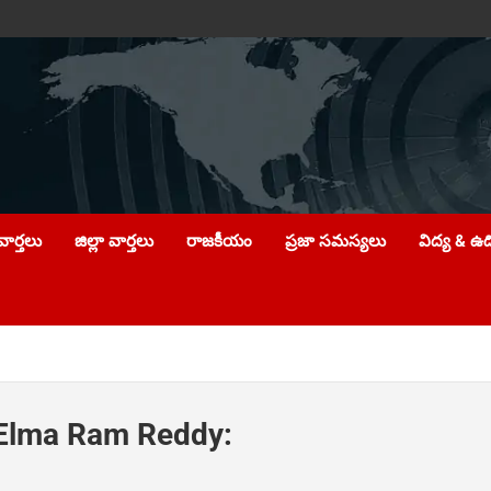
ార్తలు
జిల్లా వార్తలు
రాజకీయం
ప్రజా సమస్యలు
విద్య & ఉ
 Elma Ram Reddy: