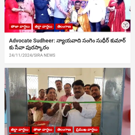
తాజా వార్తలు
జిల్లా వార్తలు
తెలంగాణ
Advocate Sudheer: న్యాయవాది సంగెం సుధీర్ కుమార్
కు సేవా పురస్కారం
24/11/2024
SIRA NEWS
జిల్లా వార్తలు
తాజా వార్తలు
తెలంగాణ
ప్రముఖ వార్తలు