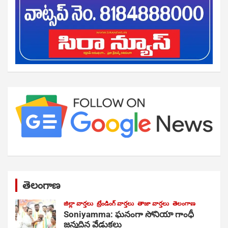
తెలంగాణ
జిల్లా వార్తలు
ట్రేండింగ్ వార్తలు
తాజా వార్తలు
తెలంగాణ
Soniyamma: ఘ‌నంగా సోనియా గాంధీ
జ‌న్మ‌దిన వేడుక‌లు