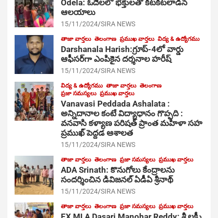
Odela: ఓదెల‌లో భక్తులతో కిటకిటలాడిన
ఆల‌యాలు
15/11/2024
SIRA NEWS
తాజా వార్తలు
తెలంగాణ
ప్రముఖ వార్తలు
విద్య & ఉద్యోగము
Darshanala Harish:గ్రూప్-4లో వార్డు
ఆఫీసర్‌గా ఎంపికైన దర్శనాల హరీష్
15/11/2024
SIRA NEWS
విద్య & ఉద్యోగము
తాజా వార్తలు
తెలంగాణ
ప్రజా సమస్యలు
ప్రముఖ వార్తలు
Vanavasi Peddada Ashalata :
అన్నిదానాల కంటే విద్యాధానం గొప్పది :
వనవాసి కళ్యాణ పరిషత్ ప్రాంత మహిళా సహ
ప్రముఖ్ పెద్దడ ఆశాలత
15/11/2024
SIRA NEWS
తాజా వార్తలు
తెలంగాణ
ప్రజా సమస్యలు
ప్రముఖ వార్తలు
ADA Srinath: కొనుగోలు కేంద్రాల‌ను
సంద‌ర్శించిన డివిజనల్ ఏడీఏ శ్రీనాథ్
15/11/2024
SIRA NEWS
తాజా వార్తలు
తెలంగాణ
ప్రజా సమస్యలు
ప్రముఖ వార్తలు
EX MLA Dasari Manohar Reddy: శ్రీ లక్ష్మీ