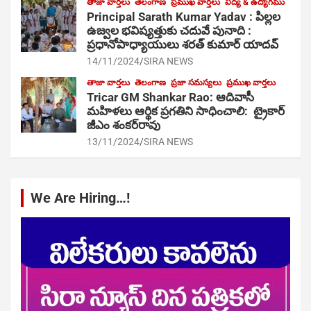
తాజా వార్తలు
తెలంగాణ
ప్రముఖ వార్తలు
విద్య & ఉద్యోగము
Principal Sarath Kumar Yadav : పిల్లల
ఉజ్వల భవిష్యత్తుకు చదువే పునాది :
ప్రధానోపాధ్యాయులు శరత్ కుమార్ యాదవ్
14/11/2024
SIRA NEWS
తాజా వార్తలు
తెలంగాణ
ప్రజా సమస్యలు
ప్రముఖ వార్తలు
Tricar GM Shankar Rao: ఆదివాసీ
మహిళలు ఆర్థిక ప్రగతిని సాధించాలి: ట్రైకార్
జీఎం శంకర్‌రావు
13/11/2024
SIRA NEWS
We Are Hiring…!