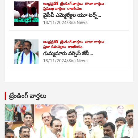
ఆంధ్రప్రదేశ్
ట్రేండింగ్ వార్తలు
తాజా వార్తలు
ప్రముఖ వార్తలు
రాజకీయం
వైసీపీ ఎమ్మెల్యేల యూ టర్న్…
13/11/2024
Sira News
ఆంధ్రప్రదేశ్
ట్రేండింగ్ వార్తలు
తాజా వార్తలు
ప్రజా సమస్యలు
రాజకీయం
గుమ్మనూరు వర్సెస్ జేసీ…
13/11/2024
Sira News
ట్రేండింగ్ వార్తలు