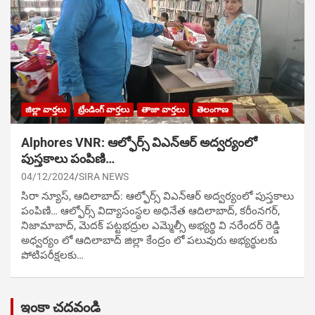
జిల్లా వార్తలు
ట్రేండింగ్ వార్తలు
తాజా వార్తలు
తెలంగాణ
Alphores VNR: ఆల్ఫోర్స్ విఎన్ఆర్ అద్వర్యంలో
పుస్తకాలు పంపిణి…
04/12/2024
SIRA NEWS
సిరా న్యూస్, ఆదిలాబాద్: ఆల్ఫోర్స్ విఎన్ఆర్ అద్వర్యంలో పుస్తకాలు
పంపిణి… ఆల్ఫోర్స్ విద్యాసంస్థల అధినేత ఆదిలాబాద్, కరీంనగర్,
నిజామాబాద్, మెదక్ పట్టభద్రుల ఎమ్మెల్సీ అభ్యర్థి వి నరేందర్ రెడ్డి
అధ్వర్యం లో ఆదిలాబాద్ జిల్లా కేంద్రం లో పలువురు అభ్యర్థులకు
పోటిప‌రీక్ష‌ల‌కు…
ఇంకా చదవండి