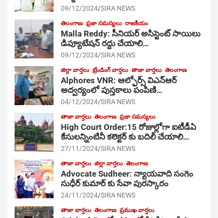
09/12/2024
SIRA NEWS
తెలంగాణ
ప్రజా సమస్యలు
రాజకీయం
Malla Reddy: సీనియర్ అసిస్టెంట్ సాయిలు
డిప్యూటేషన్ రద్దు చేయాలి…
09/12/2024
SIRA NEWS
జిల్లా వార్తలు
ట్రేండింగ్ వార్తలు
తాజా వార్తలు
తెలంగాణ
Alphores VNR: ఆల్ఫోర్స్ విఎన్ఆర్
అద్వర్యంలో పుస్తకాలు పంపిణి…
04/12/2024
SIRA NEWS
తాజా వార్తలు
తెలంగాణ
ప్రజా సమస్యలు
High Court Order:15 రోజుల్లోగా ఐటీడీఏ
కేసులన్నింటినీ కలెక్టర్ కు బదిలీ చేయాలి…
27/11/2024
SIRA NEWS
తాజా వార్తలు
జిల్లా వార్తలు
తెలంగాణ
Advocate Sudheer: న్యాయవాది సంగెం
సుధీర్ కుమార్ కు సేవా పురస్కారం
24/11/2024
SIRA NEWS
తాజా వార్తలు
తెలంగాణ
ప్రముఖ వార్తలు