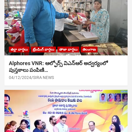
జిల్లా వార్తలు
ట్రేండింగ్ వార్తలు
తాజా వార్తలు
తెలంగాణ
Alphores VNR: ఆల్ఫోర్స్ విఎన్ఆర్ అద్వర్యంలో
పుస్తకాలు పంపిణి…
04/12/2024
SIRA NEWS