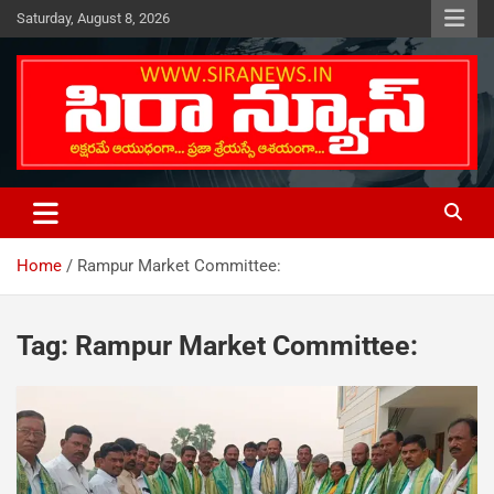
Skip
Saturday, August 8, 2026
to
content
Telugu Online News Daily
SIRA NEWS
Home
Rampur Market Committee:
Tag:
Rampur Market Committee: