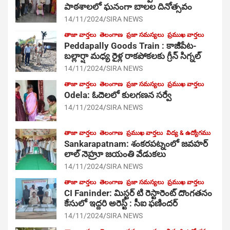
పాఠ‌శాల‌లో ఘనంగా బాలల దినోత్సవం
14/11/2024
SIRA NEWS
తాజా వార్తలు
తెలంగాణ
ప్రజా సమస్యలు
ప్రముఖ వార్తలు
Peddapally Goods Train : కాజీపేట-
బల్లార్షా మధ్య రైళ్ల రాకపోకలకు గ్రీన్ సిగ్నల్
14/11/2024
SIRA NEWS
తాజా వార్తలు
తెలంగాణ
ప్రజా సమస్యలు
ప్రముఖ వార్తలు
Odela: ఓదెలలో కులగణన సర్వే
14/11/2024
SIRA NEWS
తాజా వార్తలు
తెలంగాణ
ప్రముఖ వార్తలు
విద్య & ఉద్యోగము
Sankarapatnam: శంకరపట్నంలో జవహర్
లాల్ నెహ్రూ జయంతి వేడుకలు
14/11/2024
SIRA NEWS
తాజా వార్తలు
తెలంగాణ
ప్రజా సమస్యలు
ప్రముఖ వార్తలు
CI Faninder: మిస్టర్ టి రెస్టారెంట్ దొంగతనం
కేసులో ఇద్దరి అరెస్ట్ : సీఐ ఫణిందర్
14/11/2024
SIRA NEWS