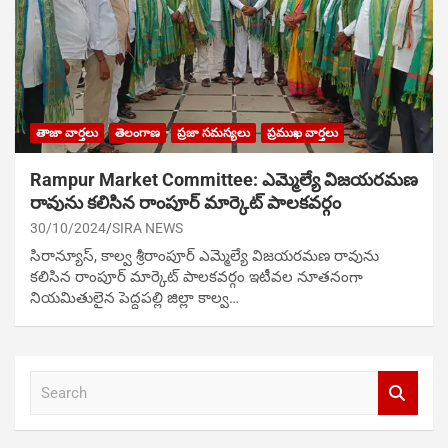
తాజా వార్తలు
తెలంగాణ
ప్రజా సమస్యలు
ప్రముఖ వార్తలు
Rampur Market Committee: ఎమ్మెల్యే విజయరమణ
రావును కలిసిన రాంపూర్ మార్కెట్ పాలకవర్గం
30/10/2024
SIRA NEWS
సిరాన్యూస్‌, కాల్వ శ్రీరాంపూర్ ఎమ్మెల్యే విజయరమణ రావును
కలిసిన రాంపూర్ మార్కెట్ పాలకవర్గం ఇటీవల నూతనంగా
నియమితులైన పెద్దపల్లి జిల్లా కాల్వ…
S
e
a
r