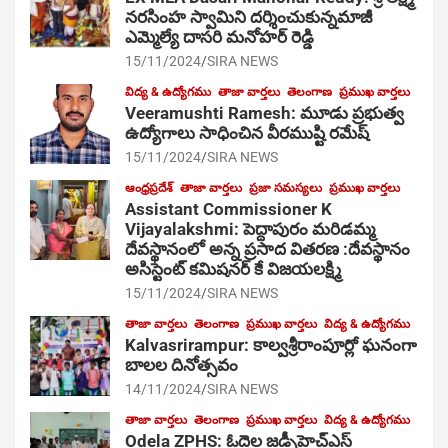
నరసింహ స్వామిని దర్శించుకున్నమాజీ
ఎమ్మెల్యే దాసరి మనోహర్ రెడ్డి
15/11/2024
SIRA NEWS
విద్య & ఉద్యోగము
తాజా వార్తలు
తెలంగాణ
ప్రముఖ వార్తలు
Veeramushti Ramesh: మూడు ప్రభుత్వ
ఉద్యోగాలు సాధించిన వీరముష్టి రమేష్
15/11/2024
SIRA NEWS
ఆంధ్రప్రదేశ్
తాజా వార్తలు
ప్రజా సమస్యలు
ప్రముఖ వార్తలు
Assistant Commissioner K
Vijayalakshmi: పెద్దాపురం మరిడమ్మ
దేవస్థానంలో అన్న ప్రసాద వితరణ :దేవస్థానం
అసిస్టెంట్ కమిషనర్ కే విజయలక్ష్మి
15/11/2024
SIRA NEWS
తాజా వార్తలు
తెలంగాణ
ప్రముఖ వార్తలు
విద్య & ఉద్యోగము
Kalvasrirampur: కాల్వశ్రీరాంపూర్లో ఘనంగా
బాలల దినోత్సవం
14/11/2024
SIRA NEWS
తాజా వార్తలు
తెలంగాణ
ప్రముఖ వార్తలు
విద్య & ఉద్యోగము
Odela ZPHS: ఓదెల జ‌డ్పీహెచ్ఎస్