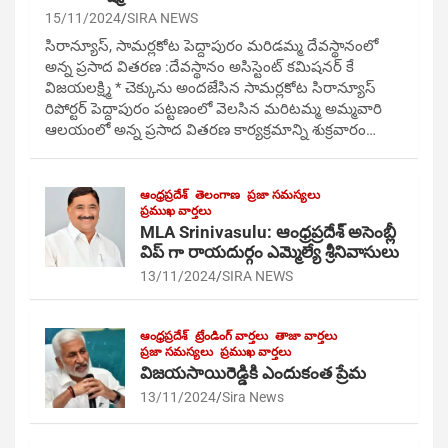
15/11/2024
SIRA NEWS
సిరాన్యూస్, సామర్లకోట పెద్దాపురం మరిడమ్మ దేవస్థానంలో
అన్న ప్రసాద వితరణ :దేవస్థానం అసిస్టెంట్ కమిషనర్ కే
విజయలక్ష్మి * చెక్కును అందజేసిన సామర్లకోట సిరాన్యూస్
రిపోర్టర్ పెద్దాపురం పట్టణంలో వెలసిన మరిటమ్మ అమ్మవారి
ఆలయంలో అన్న ప్రసాద వితరణ కార్యక్రమాన్ని శుక్రవారం…
ఆంధ్రప్రదేశ్
తెలంగాణ
ప్రజా సమస్యలు
ప్రముఖ వార్తలు
MLA Srinivasulu: ఆంధ్రప్రదేశ్ అసెంబ్లీ
విప్ గా రాయదుర్గం ఎమ్మెల్యే శ్రీనివాసులు
13/11/2024
SIRA NEWS
ఆంధ్రప్రదేశ్
ట్రేండింగ్ వార్తలు
తాజా వార్తలు
ప్రజా సమస్యలు
ప్రముఖ వార్తలు
విజయసాయిరెడ్డికి ఎందుకంత ప్రేమ
13/11/2024
Sira News