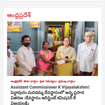
ఆంధ్రప్రదేశ్
ఆంధ్రప్రదేశ్
తాజా వార్తలు
ప్రజా సమస్యలు
ప్రముఖ వార్తలు
Assistant Commissioner K Vijayalakshmi:
పెద్దాపురం మరిడమ్మ దేవస్థానంలో అన్న ప్రసాద
వితరణ :దేవస్థానం అసిస్టెంట్ కమిషనర్ కే
విజయలక్ష్మి