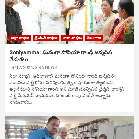
జిల్లా వార్తలు
ట్రేండింగ్ వార్తలు
తాజా వార్తలు
తెలంగాణ
Soniyamma: ఘ‌నంగా సోనియా గాంధీ జ‌న్మ‌దిన
వేడుక‌లు
09/12/2024
SIRA NEWS
సిరా న్యూస్, ఆదిలాబాద్ ఘ‌నంగా సోనియా గాంధీ జ‌న్మ‌దిన
వేడుక‌లు పార్టీ కోసం ప‌ద‌వుల‌ను తృణ ప్రాయంగా త్య‌జించిన
త్యాగమూర్తి సోనియా గాంధీ అని మాజీ మున్సిప‌ల్ చైర్మ‌న్, కాంగ్రెస్
పార్టీ సీనియ‌ర్ నాయ‌కులు దిగంబ‌ర్ రావు పాటిల్ అన్నారు.
సోమవారం…