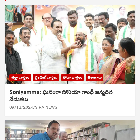
జిల్లా వార్తలు
ట్రేండింగ్ వార్తలు
తాజా వార్తలు
తెలంగాణ
Soniyamma: ఘ‌నంగా సోనియా గాంధీ జ‌న్మ‌దిన
వేడుక‌లు
09/12/2024
SIRA NEWS