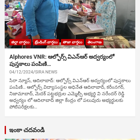
జిల్లా వార్తలు
ట్రేండింగ్ వార్తలు
తాజా వార్తలు
తెలంగాణ
Alphores VNR: ఆల్ఫోర్స్ విఎన్ఆర్ అద్వర్యంలో
పుస్తకాలు పంపిణి…
04/12/2024
SIRA NEWS
సిరా న్యూస్, ఆదిలాబాద్: ఆల్ఫోర్స్ విఎన్ఆర్ అద్వర్యంలో పుస్తకాలు
పంపిణి… ఆల్ఫోర్స్ విద్యాసంస్థల అధినేత ఆదిలాబాద్, కరీంనగర్,
నిజామాబాద్, మెదక్ పట్టభద్రుల ఎమ్మెల్సీ అభ్యర్థి వి నరేందర్ రెడ్డి
అధ్వర్యం లో ఆదిలాబాద్ జిల్లా కేంద్రం లో పలువురు అభ్యర్థులకు
పోటిప‌రీక్ష‌ల‌కు…
ఇంకా చదవండి