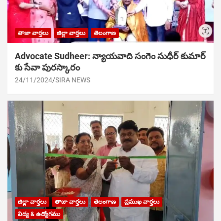
తాజా వార్తలు
జిల్లా వార్తలు
తెలంగాణ
Advocate Sudheer: న్యాయవాది సంగెం సుధీర్ కుమార్
కు సేవా పురస్కారం
24/11/2024
SIRA NEWS
జిల్లా వార్తలు
తాజా వార్తలు
తెలంగాణ
ప్రముఖ వార్తలు
విద్య & ఉద్యోగము