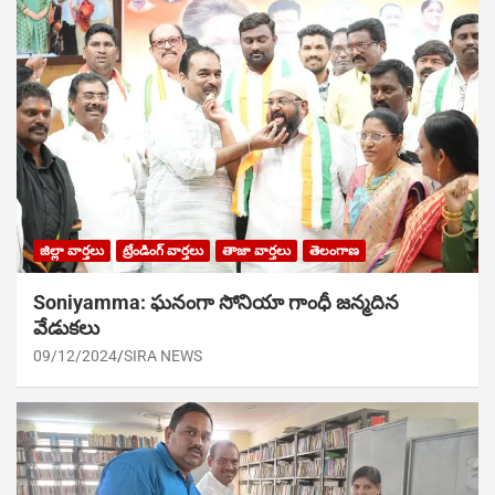
జిల్లా వార్తలు
ట్రేండింగ్ వార్తలు
తాజా వార్తలు
తెలంగాణ
Soniyamma: ఘ‌నంగా సోనియా గాంధీ జ‌న్మ‌దిన
వేడుక‌లు
09/12/2024
SIRA NEWS