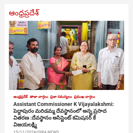
ఆంధ్రప్రదేశ్
ఆంధ్రప్రదేశ్
తాజా వార్తలు
ప్రజా సమస్యలు
ప్రముఖ వార్తలు
Assistant Commissioner K Vijayalakshmi:
పెద్దాపురం మరిడమ్మ దేవస్థానంలో అన్న ప్రసాద
వితరణ :దేవస్థానం అసిస్టెంట్ కమిషనర్ కే
విజయలక్ష్మి
15/11/2024
SIRA NEWS