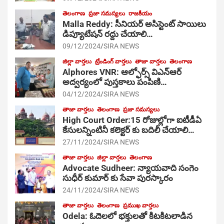
తెలంగాణ
ప్రజా సమస్యలు
రాజకీయం
Malla Reddy: సీనియర్ అసిస్టెంట్ సాయిలు
డిప్యూటేషన్ రద్దు చేయాలి…
09/12/2024
SIRA NEWS
జిల్లా వార్తలు
ట్రేండింగ్ వార్తలు
తాజా వార్తలు
తెలంగాణ
Alphores VNR: ఆల్ఫోర్స్ విఎన్ఆర్
అద్వర్యంలో పుస్తకాలు పంపిణి…
04/12/2024
SIRA NEWS
తాజా వార్తలు
తెలంగాణ
ప్రజా సమస్యలు
High Court Order:15 రోజుల్లోగా ఐటీడీఏ
కేసులన్నింటినీ కలెక్టర్ కు బదిలీ చేయాలి…
27/11/2024
SIRA NEWS
తాజా వార్తలు
జిల్లా వార్తలు
తెలంగాణ
Advocate Sudheer: న్యాయవాది సంగెం
సుధీర్ కుమార్ కు సేవా పురస్కారం
24/11/2024
SIRA NEWS
తాజా వార్తలు
తెలంగాణ
ప్రముఖ వార్తలు
Odela: ఓదెల‌లో భక్తులతో కిటకిటలాడిన