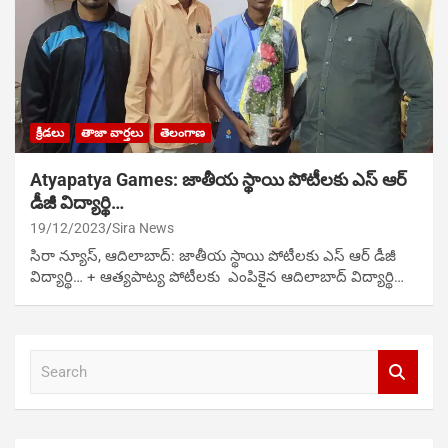
క్రీడలు
తాజా వార్తలు
తెలంగాణ
Atyapatya Games: జాతీయ స్థాయి పోటీలకు ఎస్ ఆర్
డీజీ విద్యార్థి…
19/12/2023
Sira News
సిరా న్యూస్, ఆదిలాబాద్: జాతీయ స్థాయి పోటీలకు ఎస్ ఆర్ డీజీ
విద్యార్థి… + ఆత్యపాట్య పోటీలకు ఎంపికైన ఆదిలాబాద్ విద్యార్థి…
S
e
a
r
c