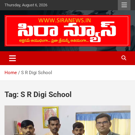
Skip
Thursday, August 6, 2026
to
content
Telugu Online News Daily
SIRA NEWS
Home
S R Digi School
Tag:
S R Digi School