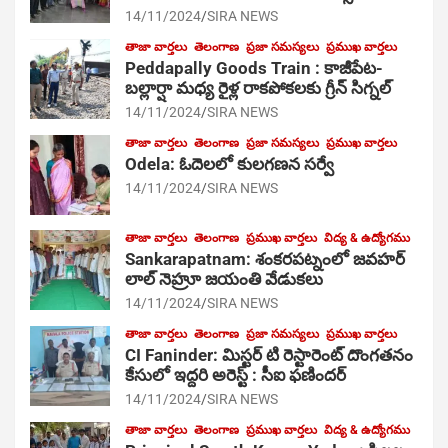
14/11/2024
SIRA NEWS
తాజా వార్తలు
తెలంగాణ
ప్రజా సమస్యలు
ప్రముఖ వార్తలు
Peddapally Goods Train : కాజీపేట-
బల్లార్షా మధ్య రైళ్ల రాకపోకలకు గ్రీన్ సిగ్నల్
14/11/2024
SIRA NEWS
తాజా వార్తలు
తెలంగాణ
ప్రజా సమస్యలు
ప్రముఖ వార్తలు
Odela: ఓదెలలో కులగణన సర్వే
14/11/2024
SIRA NEWS
తాజా వార్తలు
తెలంగాణ
ప్రముఖ వార్తలు
విద్య & ఉద్యోగము
Sankarapatnam: శంకరపట్నంలో జవహర్
లాల్ నెహ్రూ జయంతి వేడుకలు
14/11/2024
SIRA NEWS
తాజా వార్తలు
తెలంగాణ
ప్రజా సమస్యలు
ప్రముఖ వార్తలు
CI Faninder: మిస్టర్ టి రెస్టారెంట్ దొంగతనం
కేసులో ఇద్దరి అరెస్ట్ : సీఐ ఫణిందర్
14/11/2024
SIRA NEWS
తాజా వార్తలు
తెలంగాణ
ప్రముఖ వార్తలు
విద్య & ఉద్యోగము