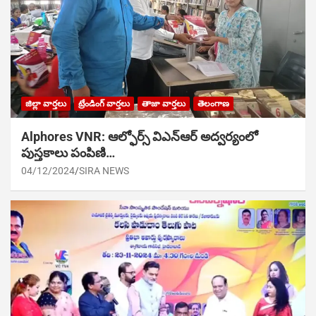
జిల్లా వార్తలు
ట్రేండింగ్ వార్తలు
తాజా వార్తలు
తెలంగాణ
Alphores VNR: ఆల్ఫోర్స్ విఎన్ఆర్ అద్వర్యంలో
పుస్తకాలు పంపిణి…
04/12/2024
SIRA NEWS