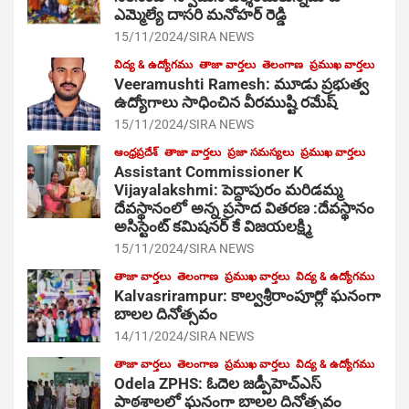
ఎమ్మెల్యే దాసరి మనోహర్ రెడ్డి
15/11/2024
SIRA NEWS
విద్య & ఉద్యోగము
తాజా వార్తలు
తెలంగాణ
ప్రముఖ వార్తలు
Veeramushti Ramesh: మూడు ప్రభుత్వ
ఉద్యోగాలు సాధించిన వీరముష్టి రమేష్
15/11/2024
SIRA NEWS
ఆంధ్రప్రదేశ్
తాజా వార్తలు
ప్రజా సమస్యలు
ప్రముఖ వార్తలు
Assistant Commissioner K
Vijayalakshmi: పెద్దాపురం మరిడమ్మ
దేవస్థానంలో అన్న ప్రసాద వితరణ :దేవస్థానం
అసిస్టెంట్ కమిషనర్ కే విజయలక్ష్మి
15/11/2024
SIRA NEWS
తాజా వార్తలు
తెలంగాణ
ప్రముఖ వార్తలు
విద్య & ఉద్యోగము
Kalvasrirampur: కాల్వశ్రీరాంపూర్లో ఘనంగా
బాలల దినోత్సవం
14/11/2024
SIRA NEWS
తాజా వార్తలు
తెలంగాణ
ప్రముఖ వార్తలు
విద్య & ఉద్యోగము
Odela ZPHS: ఓదెల జ‌డ్పీహెచ్ఎస్
పాఠ‌శాల‌లో ఘనంగా బాలల దినోత్సవం