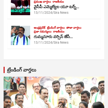
ప్రముఖ వార్తలు
రాజకీయం
వైసీపీ ఎమ్మెల్యేల యూ టర్న్…
13/11/2024
Sira News
ఆంధ్రప్రదేశ్
ట్రేండింగ్ వార్తలు
తాజా వార్తలు
ప్రజా సమస్యలు
రాజకీయం
గుమ్మనూరు వర్సెస్ జేసీ…
13/11/2024
Sira News
ట్రేండింగ్ వార్తలు