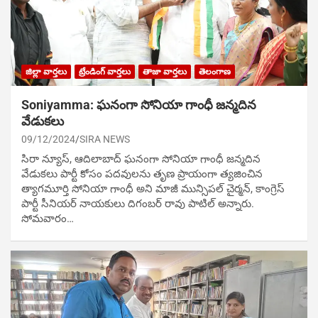
జిల్లా వార్తలు
ట్రేండింగ్ వార్తలు
తాజా వార్తలు
తెలంగాణ
Soniyamma: ఘ‌నంగా సోనియా గాంధీ జ‌న్మ‌దిన
వేడుక‌లు
09/12/2024
SIRA NEWS
సిరా న్యూస్, ఆదిలాబాద్ ఘ‌నంగా సోనియా గాంధీ జ‌న్మ‌దిన
వేడుక‌లు పార్టీ కోసం ప‌ద‌వుల‌ను తృణ ప్రాయంగా త్య‌జించిన
త్యాగమూర్తి సోనియా గాంధీ అని మాజీ మున్సిప‌ల్ చైర్మ‌న్, కాంగ్రెస్
పార్టీ సీనియ‌ర్ నాయ‌కులు దిగంబ‌ర్ రావు పాటిల్ అన్నారు.
సోమవారం…