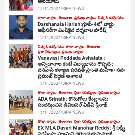
ఆల‌యాలు
15/11/2024
SIRA NEWS
తాజా వార్తలు
తెలంగాణ
ప్రముఖ వార్తలు
విద్య & ఉద్యోగము
Darshanala Harish:గ్రూప్-4లో వార్డు
ఆఫీసర్‌గా ఎంపికైన దర్శనాల హరీష్
15/11/2024
SIRA NEWS
విద్య & ఉద్యోగము
తాజా వార్తలు
తెలంగాణ
ప్రజా సమస్యలు
ప్రముఖ వార్తలు
Vanavasi Peddada Ashalata :
అన్నిదానాల కంటే విద్యాధానం గొప్పది :
వనవాసి కళ్యాణ పరిషత్ ప్రాంత మహిళా సహ
ప్రముఖ్ పెద్దడ ఆశాలత
15/11/2024
SIRA NEWS
తాజా వార్తలు
తెలంగాణ
ప్రజా సమస్యలు
ప్రముఖ వార్తలు
ADA Srinath: కొనుగోలు కేంద్రాల‌ను
సంద‌ర్శించిన డివిజనల్ ఏడీఏ శ్రీనాథ్
15/11/2024
SIRA NEWS
తాజా వార్తలు
తెలంగాణ
ప్రజా సమస్యలు
ప్రముఖ వార్తలు
EX MLA Dasari Manohar Reddy: శ్రీ లక్ష్మీ
నరసింహ స్వామిని దర్శించుకున్నమాజీ