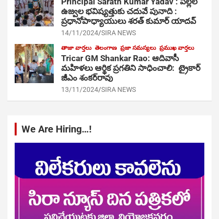
Principal Sarath Kumar Yadav : పిల్లల
ఉజ్వల భవిష్యత్తుకు చదువే పునాది :
ప్రధానోపాధ్యాయులు శరత్ కుమార్ యాదవ్
14/11/2024
SIRA NEWS
తాజా వార్తలు
తెలంగాణ
ప్రజా సమస్యలు
ప్రముఖ వార్తలు
Tricar GM Shankar Rao: ఆదివాసీ
మహిళలు ఆర్థిక ప్రగతిని సాధించాలి: ట్రైకార్
జీఎం శంకర్‌రావు
13/11/2024
SIRA NEWS
We Are Hiring…!