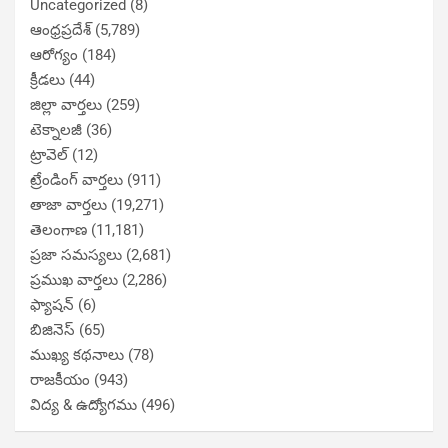
Uncategorized
(8)
ఆంధ్రప్రదేశ్
(5,789)
ఆరోగ్యం
(184)
క్రీడలు
(44)
జిల్లా వార్తలు
(259)
టెక్నాలజీ
(36)
ట్రావెల్
(12)
ట్రేండింగ్ వార్తలు
(911)
తాజా వార్తలు
(19,271)
తెలంగాణ
(11,181)
ప్రజా సమస్యలు
(2,681)
ప్రముఖ వార్తలు
(2,286)
ఫ్యాషన్
(6)
బిజినెస్
(65)
ముఖ్య కథనాలు
(78)
రాజకీయం
(943)
విద్య & ఉద్యోగము
(496)