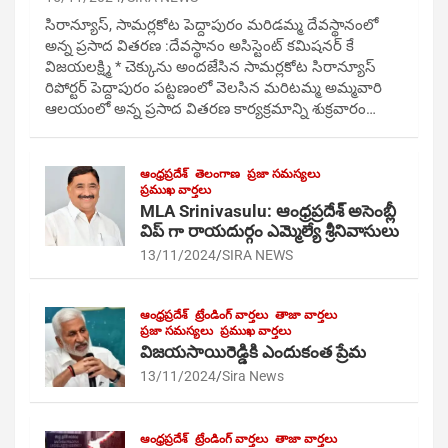
సిరాన్యూస్, సామర్లకోట పెద్దాపురం మరిడమ్మ దేవస్థానంలో
అన్న ప్రసాద వితరణ :దేవస్థానం అసిస్టెంట్ కమిషనర్ కే
విజయలక్ష్మి * చెక్కును అందజేసిన సామర్లకోట సిరాన్యూస్
రిపోర్టర్ పెద్దాపురం పట్టణంలో వెలసిన మరిటమ్మ అమ్మవారి
ఆలయంలో అన్న ప్రసాద వితరణ కార్యక్రమాన్ని శుక్రవారం…
ఆంధ్రప్రదేశ్
తెలంగాణ
ప్రజా సమస్యలు
ప్రముఖ వార్తలు
MLA Srinivasulu: ఆంధ్రప్రదేశ్ అసెంబ్లీ
విప్ గా రాయదుర్గం ఎమ్మెల్యే శ్రీనివాసులు
13/11/2024
SIRA NEWS
ఆంధ్రప్రదేశ్
ట్రేండింగ్ వార్తలు
తాజా వార్తలు
ప్రజా సమస్యలు
ప్రముఖ వార్తలు
విజయసాయిరెడ్డికి ఎందుకంత ప్రేమ
13/11/2024
Sira News
ఆంధ్రప్రదేశ్
ట్రేండింగ్ వార్తలు
తాజా వార్తలు