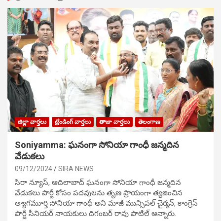
జిల్లా వార్తలు
ట్రేండింగ్ వార్తలు
తాజా వార్తలు
తెలంగాణ
Soniyamma: ఘ‌నంగా సోనియా గాంధీ జ‌న్మ‌దిన
వేడుక‌లు
09/12/2024
SIRA NEWS
సిరా న్యూస్, ఆదిలాబాద్ ఘ‌నంగా సోనియా గాంధీ జ‌న్మ‌దిన
వేడుక‌లు పార్టీ కోసం ప‌ద‌వుల‌ను తృణ ప్రాయంగా త్య‌జించిన
త్యాగమూర్తి సోనియా గాంధీ అని మాజీ మున్సిప‌ల్ చైర్మ‌న్, కాంగ్రెస్
పార్టీ సీనియ‌ర్ నాయ‌కులు దిగంబ‌ర్ రావు పాటిల్ అన్నారు.