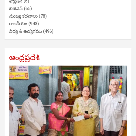
ఫ్యాషన్
(6)
బిజినెస్
(65)
ముఖ్య కథనాలు
(78)
రాజకీయం
(943)
విద్య & ఉద్యోగము
(496)
ఆంధ్రప్రదేశ్