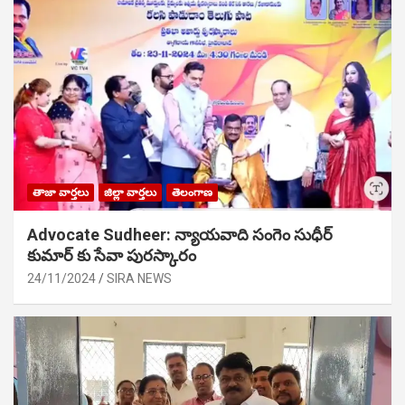
తాజా వార్తలు
జిల్లా వార్తలు
తెలంగాణ
Advocate Sudheer: న్యాయవాది సంగెం సుధీర్
కుమార్ కు సేవా పురస్కారం
24/11/2024
SIRA NEWS