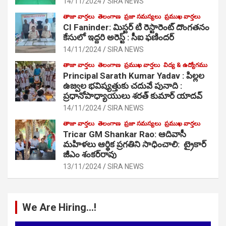
14/11/2024
SIRA NEWS
తాజా వార్తలు
తెలంగాణ
ప్రజా సమస్యలు
ప్రముఖ వార్తలు
CI Faninder: మిస్టర్ టి రెస్టారెంట్ దొంగతనం
కేసులో ఇద్దరి అరెస్ట్ : సీఐ ఫణిందర్
14/11/2024
SIRA NEWS
తాజా వార్తలు
తెలంగాణ
ప్రముఖ వార్తలు
విద్య & ఉద్యోగము
Principal Sarath Kumar Yadav : పిల్లల
ఉజ్వల భవిష్యత్తుకు చదువే పునాది :
ప్రధానోపాధ్యాయులు శరత్ కుమార్ యాదవ్
14/11/2024
SIRA NEWS
తాజా వార్తలు
తెలంగాణ
ప్రజా సమస్యలు
ప్రముఖ వార్తలు
Tricar GM Shankar Rao: ఆదివాసీ
మహిళలు ఆర్థిక ప్రగతిని సాధించాలి: ట్రైకార్
జీఎం శంకర్‌రావు
13/11/2024
SIRA NEWS
We Are Hiring…!