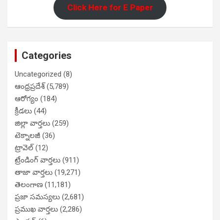
Click Here for E Paper
Categories
Uncategorized
(8)
ఆంధ్రప్రదేశ్
(5,789)
ఆరోగ్యం
(184)
క్రీడలు
(44)
జిల్లా వార్తలు
(259)
టెక్నాలజీ
(36)
ట్రావెల్
(12)
ట్రేండింగ్ వార్తలు
(911)
తాజా వార్తలు
(19,271)
తెలంగాణ
(11,181)
ప్రజా సమస్యలు
(2,681)
ప్రముఖ వార్తలు
(2,286)