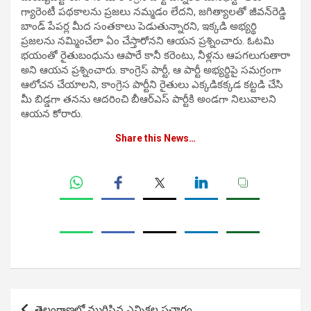
గ్యారెంటీ పథకాలను ప్రజలు నమ్మడం లేదని, జగిత్యాలతో జీవన్‌రెడ్డి
బాండ్‌ పేపర్ల మీద సంతకాలు పెడుతున్నారని, ఇక్కడి అభ్యర్థి
ప్రజలను నమ్మించేలా ఏం చేస్తారోనని ఆయన ప్రశ్నించారు. ఓటమి
భయంతో రైతుబంధును ఆపారే కానీ కరెంటు, నీళ్లను ఆపగలుగుతారా
అని ఆయన ప్రశ్నించారు. కాంగ్రెస్‌ పార్టీ, ఆ పార్టీ అభ్యర్థిపై సమగ్రంగా
ఆలోచన చేయాలని, కాంగ్రెస పార్టీని రైతులు ఎక్కడికక్కడ కట్టడి చేసి
మీ బిడ్డగా తనను ఆదరించి బీఆర్‌ఎస్‌ పార్టీకి అండగా నిలువాలని
ఆయన కోరారు.
Share this News…
Post
తెలంగాణలో ముగిసిన ఎన్నికల ప్రచారం