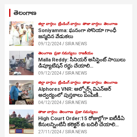
తెలంగాణ
జిల్లా వార్తలు
ట్రేండింగ్ వార్తలు
తాజా వార్తలు
తెలంగాణ
Soniyamma: ఘ‌నంగా సోనియా గాంధీ
జ‌న్మ‌దిన వేడుక‌లు
09/12/2024
SIRA NEWS
తెలంగాణ
ప్రజా సమస్యలు
రాజకీయం
Malla Reddy: సీనియర్ అసిస్టెంట్ సాయిలు
డిప్యూటేషన్ రద్దు చేయాలి…
09/12/2024
SIRA NEWS
జిల్లా వార్తలు
ట్రేండింగ్ వార్తలు
తాజా వార్తలు
తెలంగాణ
Alphores VNR: ఆల్ఫోర్స్ విఎన్ఆర్
అద్వర్యంలో పుస్తకాలు పంపిణి…
04/12/2024
SIRA NEWS
తాజా వార్తలు
తెలంగాణ
ప్రజా సమస్యలు
High Court Order:15 రోజుల్లోగా ఐటీడీఏ
కేసులన్నింటినీ కలెక్టర్ కు బదిలీ చేయాలి…
27/11/2024
SIRA NEWS