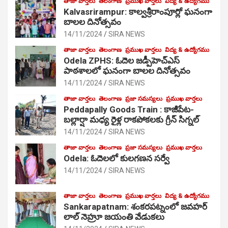
తాజా వార్తలు
తెలంగాణ
ప్రముఖ వార్తలు
విద్య & ఉద్యోగము
Kalvasrirampur: కాల్వశ్రీరాంపూర్లో ఘనంగా
బాలల దినోత్సవం
14/11/2024
SIRA NEWS
తాజా వార్తలు
తెలంగాణ
ప్రముఖ వార్తలు
విద్య & ఉద్యోగము
Odela ZPHS: ఓదెల జ‌డ్పీహెచ్ఎస్
పాఠ‌శాల‌లో ఘనంగా బాలల దినోత్సవం
14/11/2024
SIRA NEWS
తాజా వార్తలు
తెలంగాణ
ప్రజా సమస్యలు
ప్రముఖ వార్తలు
Peddapally Goods Train : కాజీపేట-
బల్లార్షా మధ్య రైళ్ల రాకపోకలకు గ్రీన్ సిగ్నల్
14/11/2024
SIRA NEWS
తాజా వార్తలు
తెలంగాణ
ప్రజా సమస్యలు
ప్రముఖ వార్తలు
Odela: ఓదెలలో కులగణన సర్వే
14/11/2024
SIRA NEWS
తాజా వార్తలు
తెలంగాణ
ప్రముఖ వార్తలు
విద్య & ఉద్యోగము
Sankarapatnam: శంకరపట్నంలో జవహర్
లాల్ నెహ్రూ జయంతి వేడుకలు