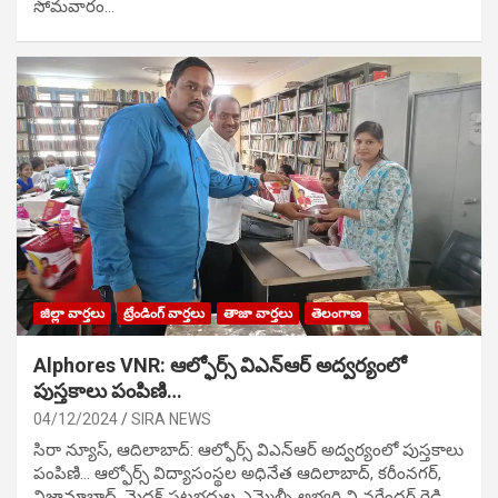
సోమవారం…
జిల్లా వార్తలు
ట్రేండింగ్ వార్తలు
తాజా వార్తలు
తెలంగాణ
Alphores VNR: ఆల్ఫోర్స్ విఎన్ఆర్ అద్వర్యంలో
పుస్తకాలు పంపిణి…
04/12/2024
SIRA NEWS
సిరా న్యూస్, ఆదిలాబాద్: ఆల్ఫోర్స్ విఎన్ఆర్ అద్వర్యంలో పుస్తకాలు
పంపిణి… ఆల్ఫోర్స్ విద్యాసంస్థల అధినేత ఆదిలాబాద్, కరీంనగర్,
నిజామాబాద్, మెదక్ పట్టభద్రుల ఎమ్మెల్సీ అభ్యర్థి వి నరేందర్ రెడ్డి