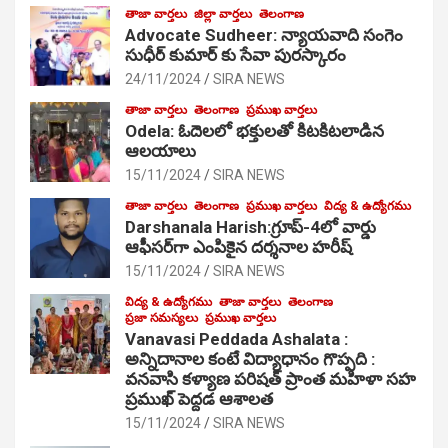
తాజా వార్తలు
జిల్లా వార్తలు
తెలంగాణ
Advocate Sudheer: న్యాయవాది సంగెం
సుధీర్ కుమార్ కు సేవా పురస్కారం
24/11/2024
SIRA NEWS
తాజా వార్తలు
తెలంగాణ
ప్రముఖ వార్తలు
Odela: ఓదెల‌లో భక్తులతో కిటకిటలాడిన
ఆల‌యాలు
15/11/2024
SIRA NEWS
తాజా వార్తలు
తెలంగాణ
ప్రముఖ వార్తలు
విద్య & ఉద్యోగము
Darshanala Harish:గ్రూప్-4లో వార్డు
ఆఫీసర్‌గా ఎంపికైన దర్శనాల హరీష్
15/11/2024
SIRA NEWS
విద్య & ఉద్యోగము
తాజా వార్తలు
తెలంగాణ
ప్రజా సమస్యలు
ప్రముఖ వార్తలు
Vanavasi Peddada Ashalata :
అన్నిదానాల కంటే విద్యాధానం గొప్పది :
వనవాసి కళ్యాణ పరిషత్ ప్రాంత మహిళా సహ
ప్రముఖ్ పెద్దడ ఆశాలత
15/11/2024
SIRA NEWS