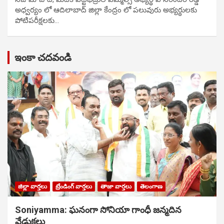
అధ్వర్యం లో ఆదిలాబాద్ జిల్లా కేంద్రం లో పలువురు అభ్యర్థులకు
పోటిప‌రీక్ష‌ల‌కు…
ఇంకా చదవండి
జిల్లా వార్తలు
ట్రేండింగ్ వార్తలు
తాజా వార్తలు
తెలంగాణ
Soniyamma: ఘ‌నంగా సోనియా గాంధీ జ‌న్మ‌దిన
వేడుక‌లు