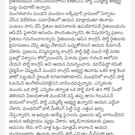
రైతుబంధును నిలిపివేయించారని బీఆర్‌ఎస్‌ పార్టీ ఎమ్మెల్యే అభ్యర్థి
పుట్ట మధూకర్‌ అన్నారు.
మంగళవారం మంథని మండలం లక్కేపూర్‌ గ్రామంలో ఏర్పాటు
చేసిన విలేకరుల సమావేశంలో ఆయన మాట్లాడుతూ ఈనాడు
పంటలు సాగు చేసే రైతుల అవసరాలకు ఉపయోగపడే రైతుబంధును
ఆపివేసి పైశాచిక ఆనందం పొందుతున్నారని, ఈ విషయాన్ని ప్రజలు,
రైతులు గమనించాలన్నారు. రైతుబంధు ఆపిన కాంగ్రెస్‌ పార్టీ రైతులకు
క్షమాపణలు చెప్పి తప్పు చేశామని ఒప్పుకోవలని ఆయన డిమాండ్‌
చేశారు. ప్రజలను విస్మరిస్తూన్న కాంగ్రెస్‌ పార్టీ ఢిల్లీ నుంచి గల్లీ వరకు
ప్రజల్లో విశ్వాసం కోల్పోయిందని, ఏనాడు ప్రజల గురించి ఆలోచన
చేయని పార్టీ కాంగ్రెస్‌ అని ఆయన విమర్శించారు. మానీఫెస్టో కమిటి
చైర్మన్‌గా చెప్పుకునే మంథని కాంగ్రెస్‌ అభ్యర్థి ఈనాడు ఒకరి కాళ్ల కింద
ఫోటో పెట్టుకునే స్థాయికి దిగజారిపోయారని, మంథనిలో కాంగ్రెస్‌ పార్టీ
ఓటమిని అంగీకరించినట్లేనని బావించవచ్చన్నారు. ఎన్నికలకు
ముందు ఒక పార్టీ, ఎన్నికల తర్వాత ఒక పార్టీ మారీ తన గోల్‌ ఏంటో
తెలియని విజయశాంతి మంథనికి వస్తే తప్ప తాను గెలువననే
భయంలో కాంగ్రెస్‌ పార్టీ ఎమ్మెల్యే అభ్యర్థి ఉన్నారని ఆయన ఎద్దేవా
చేశారు. మంథనిలో బారీ మీటింగ్‌ పెట్టి పెద్ద ఎత్తున ఖర్చు
చేస్తున్నారని, ఆ ఖర్చుకు అయ్యే పైసలను ప్రజలను ఇస్తే బాగుండేదని
ఆయన అభిప్రాయం వ్యక్తం చేశారు. ఇక్కడినాయకులకు ప్రజలు
అవసరం లేదు కానీ వాళ్ల ఓట్లు మాత్రమే కావాలని ఆయన
దుయ్యబట్టారు. ఈనాడు కాంగ్రెస్‌ పార్టీ ఎన్నికల మేనీఫెస్టో ఆరు