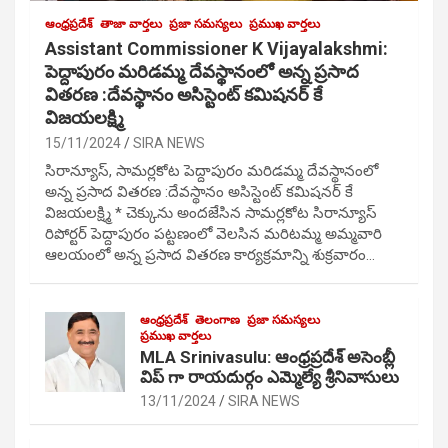
ఆంధ్రప్రదేశ్
తాజా వార్తలు
ప్రజా సమస్యలు
ప్రముఖ వార్తలు
Assistant Commissioner K Vijayalakshmi:
పెద్దాపురం మరిడమ్మ దేవస్థానంలో అన్న ప్రసాద
వితరణ :దేవస్థానం అసిస్టెంట్ కమిషనర్ కే
విజయలక్ష్మి
15/11/2024
SIRA NEWS
సిరాన్యూస్, సామర్లకోట పెద్దాపురం మరిడమ్మ దేవస్థానంలో
అన్న ప్రసాద వితరణ :దేవస్థానం అసిస్టెంట్ కమిషనర్ కే
విజయలక్ష్మి * చెక్కును అందజేసిన సామర్లకోట సిరాన్యూస్
రిపోర్టర్ పెద్దాపురం పట్టణంలో వెలసిన మరిటమ్మ అమ్మవారి
ఆలయంలో అన్న ప్రసాద వితరణ కార్యక్రమాన్ని శుక్రవారం…
ఆంధ్రప్రదేశ్
తెలంగాణ
ప్రజా సమస్యలు
ప్రముఖ వార్తలు
MLA Srinivasulu: ఆంధ్రప్రదేశ్ అసెంబ్లీ
విప్ గా రాయదుర్గం ఎమ్మెల్యే శ్రీనివాసులు
13/11/2024
SIRA NEWS