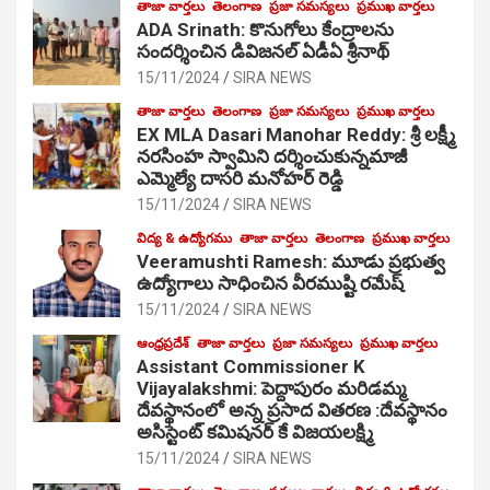
తాజా వార్తలు
తెలంగాణ
ప్రజా సమస్యలు
ప్రముఖ వార్తలు
ADA Srinath: కొనుగోలు కేంద్రాల‌ను
సంద‌ర్శించిన డివిజనల్ ఏడీఏ శ్రీనాథ్
15/11/2024
SIRA NEWS
తాజా వార్తలు
తెలంగాణ
ప్రజా సమస్యలు
ప్రముఖ వార్తలు
EX MLA Dasari Manohar Reddy: శ్రీ లక్ష్మీ
నరసింహ స్వామిని దర్శించుకున్నమాజీ
ఎమ్మెల్యే దాసరి మనోహర్ రెడ్డి
15/11/2024
SIRA NEWS
విద్య & ఉద్యోగము
తాజా వార్తలు
తెలంగాణ
ప్రముఖ వార్తలు
Veeramushti Ramesh: మూడు ప్రభుత్వ
ఉద్యోగాలు సాధించిన వీరముష్టి రమేష్
15/11/2024
SIRA NEWS
ఆంధ్రప్రదేశ్
తాజా వార్తలు
ప్రజా సమస్యలు
ప్రముఖ వార్తలు
Assistant Commissioner K
Vijayalakshmi: పెద్దాపురం మరిడమ్మ
దేవస్థానంలో అన్న ప్రసాద వితరణ :దేవస్థానం
అసిస్టెంట్ కమిషనర్ కే విజయలక్ష్మి
15/11/2024
SIRA NEWS