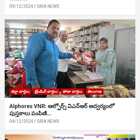
09/12/2024
SIRA NEWS
జిల్లా వార్తలు
ట్రేండింగ్ వార్తలు
తాజా వార్తలు
తెలంగాణ
Alphores VNR: ఆల్ఫోర్స్ విఎన్ఆర్ అద్వర్యంలో
పుస్తకాలు పంపిణి…
04/12/2024
SIRA NEWS