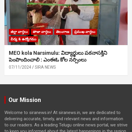
జిల్లా వార్తలు
తాజా వార్తలు
తెలంగాణ
ప్రముఖ వార్తలు
విద్య & ఉద్యోగము
MEO kola Narsimulu: విద్యార్థులు పఠ‌నాసక్తిని
పెంపొందించాలి : ఎంఈఓ కోల నర్సింలు
07/11/2024
SIRA NEWS
Our Mission
Welcome to siranews.in! At siranews.in, we are dedicated to
delivering accurate, timely, and relevant news and information
to our readers. As a leading Telugu online news portal, we strive
to keep you informed about the latest happenings in the region