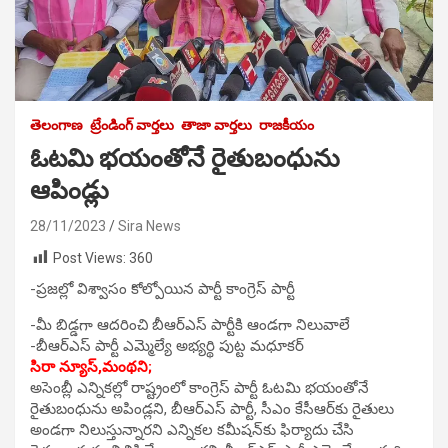
తెలంగాణ
ట్రేండింగ్ వార్తలు
తాజా వార్తలు
రాజకీయం
ఓటమి భయంతోనే రైతుబంధును
ఆపిండ్లు
28/11/2023
Sira News
Post Views:
360
-ప్రజల్లో విశ్వాసం కోల్పోయిన పార్టీ కాంగ్రెస్‌ పార్టీ
-మీ బిడ్డగా ఆదరించి బీఆర్‌ఎస్‌ పార్టీకి ఆండగా నిలువాలే
-బీఆర్‌ఎస్‌ పార్టీ ఎమ్మెల్యే అభ్యర్థి పుట్ట మధూకర్‌
సిరా న్యూస్,మంథని;
అసెంబ్లీ ఎన్నికల్లో రాష్ట్రంలో కాంగ్రెస్‌ పార్టీ ఓటమి భయంతోనే
రైతుబంధును అపిండ్లని, బీఆర్‌ఎస్‌ పార్టీ, సీఎం కేసీఆర్‌కు రైతులు
అండగా నిలుస్తున్నారని ఎన్నికల కమీషన్‌కు ఫిర్యాదు చేసి