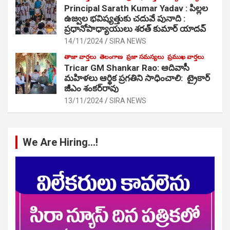
Principal Sarath Kumar Yadav : పిల్లల
ఉజ్వల భవిష్యత్తుకు చదువే పునాది :
ప్రధానోపాధ్యాయులు శరత్ కుమార్ యాదవ్
14/11/2024
SIRA NEWS
తాజా వార్తలు
తెలంగాణ
ప్రజా సమస్యలు
ప్రముఖ వార్తలు
Tricar GM Shankar Rao: ఆదివాసీ
మహిళలు ఆర్థిక ప్రగతిని సాధించాలి: ట్రైకార్
జీఎం శంకర్‌రావు
13/11/2024
SIRA NEWS
We Are Hiring…!