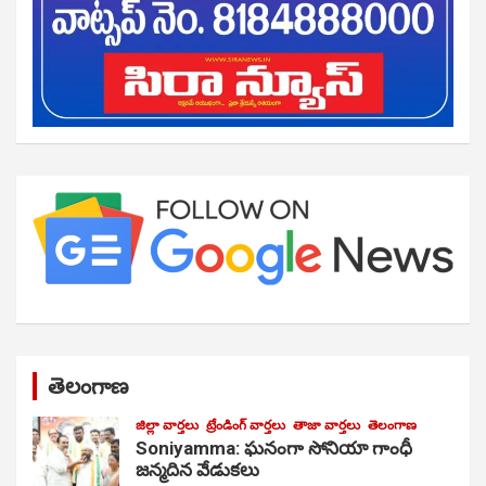
తెలంగాణ
జిల్లా వార్తలు
ట్రేండింగ్ వార్తలు
తాజా వార్తలు
తెలంగాణ
Soniyamma: ఘ‌నంగా సోనియా గాంధీ
జ‌న్మ‌దిన వేడుక‌లు