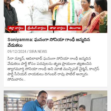
జిల్లా వార్తలు
ట్రేండింగ్ వార్తలు
తాజా వార్తలు
తెలంగాణ
Soniyamma: ఘ‌నంగా సోనియా గాంధీ జ‌న్మ‌దిన
వేడుక‌లు
09/12/2024
SIRA NEWS
సిరా న్యూస్, ఆదిలాబాద్ ఘ‌నంగా సోనియా గాంధీ జ‌న్మ‌దిన
వేడుక‌లు పార్టీ కోసం ప‌ద‌వుల‌ను తృణ ప్రాయంగా త్య‌జించిన
త్యాగమూర్తి సోనియా గాంధీ అని మాజీ మున్సిప‌ల్ చైర్మ‌న్, కాంగ్రెస్
పార్టీ సీనియ‌ర్ నాయ‌కులు దిగంబ‌ర్ రావు పాటిల్ అన్నారు.
సోమవారం…