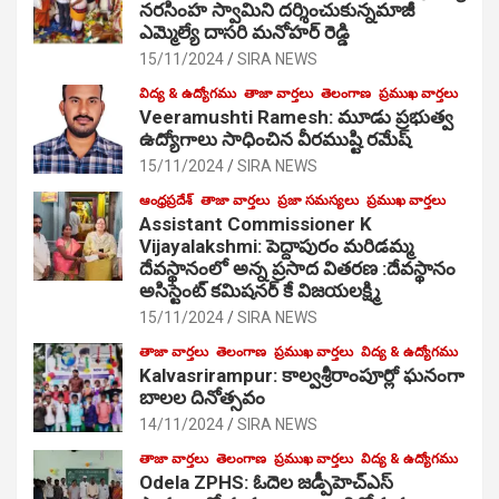
నరసింహ స్వామిని దర్శించుకున్నమాజీ
ఎమ్మెల్యే దాసరి మనోహర్ రెడ్డి
15/11/2024
SIRA NEWS
విద్య & ఉద్యోగము
తాజా వార్తలు
తెలంగాణ
ప్రముఖ వార్తలు
Veeramushti Ramesh: మూడు ప్రభుత్వ
ఉద్యోగాలు సాధించిన వీరముష్టి రమేష్
15/11/2024
SIRA NEWS
ఆంధ్రప్రదేశ్
తాజా వార్తలు
ప్రజా సమస్యలు
ప్రముఖ వార్తలు
Assistant Commissioner K
Vijayalakshmi: పెద్దాపురం మరిడమ్మ
దేవస్థానంలో అన్న ప్రసాద వితరణ :దేవస్థానం
అసిస్టెంట్ కమిషనర్ కే విజయలక్ష్మి
15/11/2024
SIRA NEWS
తాజా వార్తలు
తెలంగాణ
ప్రముఖ వార్తలు
విద్య & ఉద్యోగము
Kalvasrirampur: కాల్వశ్రీరాంపూర్లో ఘనంగా
బాలల దినోత్సవం
14/11/2024
SIRA NEWS
తాజా వార్తలు
తెలంగాణ
ప్రముఖ వార్తలు
విద్య & ఉద్యోగము
Odela ZPHS: ఓదెల జ‌డ్పీహెచ్ఎస్