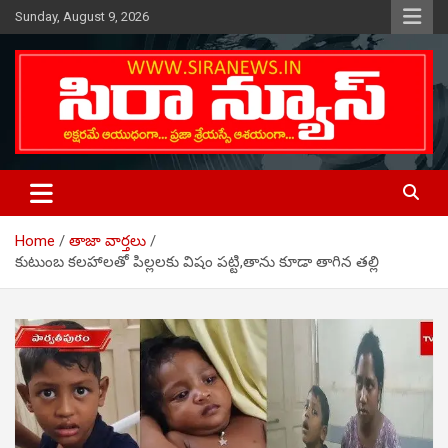
Skip
Sunday, August 9, 2026
to
content
Telugu Online News Daily
SIRA NEWS
Home
తాజా వార్తలు
కుటుంబ కలహాలతో పిల్లలకు విషం పట్టి,తాను కూడా తాగిన తల్లి