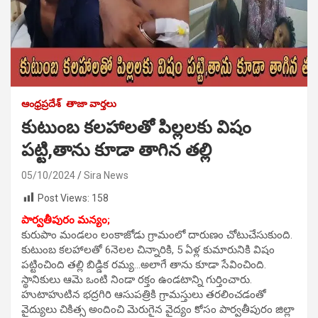
ఆంధ్రప్రదేశ్
తాజా వార్తలు
కుటుంబ కలహాలతో పిల్లలకు విషం
పట్టి,తాను కూడా తాగిన తల్లి
05/10/2024
Sira News
Post Views:
158
పార్వతీపురం మన్యం;
కురుపాం మండలం లంకాజోడు గ్రామంలో దారుణం చోటుచేసుకుంది.
కుటుంబ కలహాలతో 6నెలల చిన్నారికి, 5 ఏళ్ల కుమారునికి విషం
పట్టించింది తల్లి బిడ్డిక రమ్య…అలాగే తాను కూడా సేవించింది.
స్థానికులు ఆమె ఒంటి నిండా రక్తం ఉండటాన్ని గుర్తించారు.
హుటాహుటిన భద్రగిరి ఆసుపత్రికి గ్రామస్తులు తరలించడంతో
వైద్యులు చికిత్స అందించి మెరుగైన వైద్యం కోసం పార్వతీపురం జిల్లా