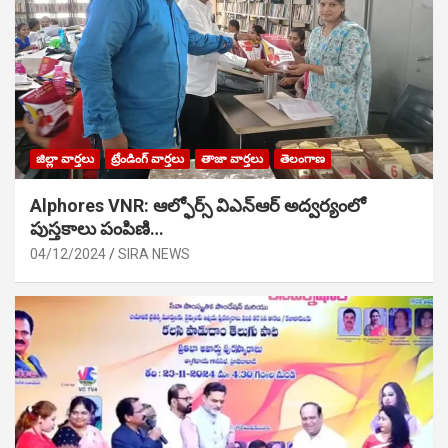
జిల్లా వార్తలు
ట్రేండింగ్ వార్తలు
తాజా వార్తలు
తెలంగాణ
Alphores VNR: ఆల్ఫోర్స్ విఎన్ఆర్ అద్వర్యంలో
పుస్తకాలు పంపిణి…
04/12/2024
SIRA NEWS