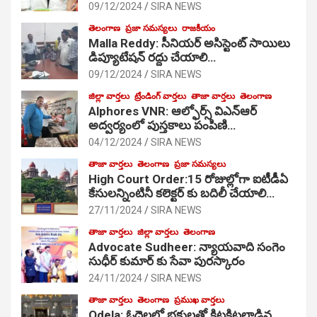
09/12/2024
SIRA NEWS
తెలంగాణ
ప్రజా సమస్యలు
రాజకీయం
Malla Reddy: సీనియర్ అసిస్టెంట్ సాయిలు
డిప్యూటేషన్ రద్దు చేయాలి…
09/12/2024
SIRA NEWS
జిల్లా వార్తలు
ట్రేండింగ్ వార్తలు
తాజా వార్తలు
తెలంగాణ
Alphores VNR: ఆల్ఫోర్స్ విఎన్ఆర్
అద్వర్యంలో పుస్తకాలు పంపిణి…
04/12/2024
SIRA NEWS
తాజా వార్తలు
తెలంగాణ
ప్రజా సమస్యలు
High Court Order:15 రోజుల్లోగా ఐటీడీఏ
కేసులన్నింటినీ కలెక్టర్ కు బదిలీ చేయాలి…
27/11/2024
SIRA NEWS
తాజా వార్తలు
జిల్లా వార్తలు
తెలంగాణ
Advocate Sudheer: న్యాయవాది సంగెం
సుధీర్ కుమార్ కు సేవా పురస్కారం
24/11/2024
SIRA NEWS
తాజా వార్తలు
తెలంగాణ
ప్రముఖ వార్తలు
Odela: ఓదెల‌లో భక్తులతో కిటకిటలాడిన