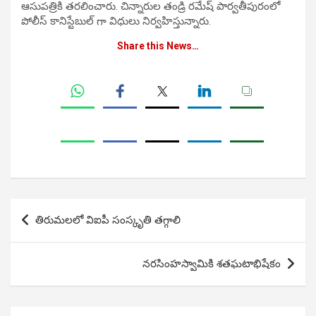
ఆసుపత్రికి తరలించారు. చిన్నారుల తండ్రి రమేష్ పార్వతీపురంలో
పోలీస్ కానిస్టేబుల్ గా విధులు నిర్వహిస్తున్నారు.
Share this News…
Post
తిరుమలలో విఐపీ సంస్కృతి తగ్గాలి
navigation
నరసింహస్వామికి శతఘటాభిషేకం