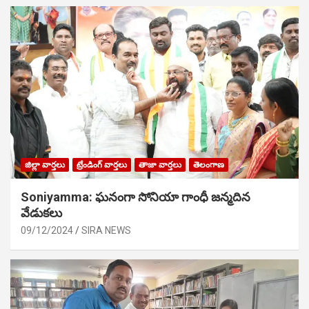
జిల్లా వార్తలు
ట్రేండింగ్ వార్తలు
తాజా వార్తలు
తెలంగాణ
Soniyamma: ఘ‌నంగా సోనియా గాంధీ జ‌న్మ‌దిన
వేడుక‌లు
09/12/2024
SIRA NEWS