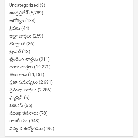
Uncategorized
(8)
ఆంధ్రప్రదేశ్
(5,789)
ఆరోగ్యం
(184)
క్రీడలు
(44)
జిల్లా వార్తలు
(259)
టెక్నాలజీ
(36)
ట్రావెల్
(12)
ట్రేండింగ్ వార్తలు
(911)
తాజా వార్తలు
(19,271)
తెలంగాణ
(11,181)
ప్రజా సమస్యలు
(2,681)
ప్రముఖ వార్తలు
(2,286)
ఫ్యాషన్
(6)
బిజినెస్
(65)
ముఖ్య కథనాలు
(78)
రాజకీయం
(943)
విద్య & ఉద్యోగము
(496)