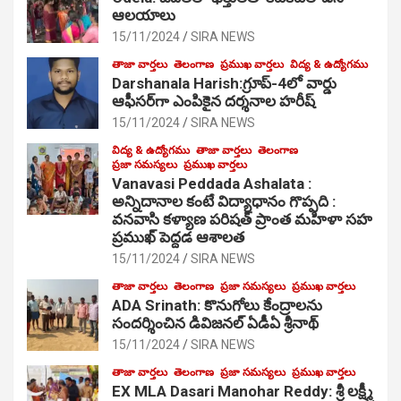
ఆల‌యాలు
15/11/2024
SIRA NEWS
తాజా వార్తలు
తెలంగాణ
ప్రముఖ వార్తలు
విద్య & ఉద్యోగము
Darshanala Harish:గ్రూప్-4లో వార్డు
ఆఫీసర్‌గా ఎంపికైన దర్శనాల హరీష్
15/11/2024
SIRA NEWS
విద్య & ఉద్యోగము
తాజా వార్తలు
తెలంగాణ
ప్రజా సమస్యలు
ప్రముఖ వార్తలు
Vanavasi Peddada Ashalata :
అన్నిదానాల కంటే విద్యాధానం గొప్పది :
వనవాసి కళ్యాణ పరిషత్ ప్రాంత మహిళా సహ
ప్రముఖ్ పెద్దడ ఆశాలత
15/11/2024
SIRA NEWS
తాజా వార్తలు
తెలంగాణ
ప్రజా సమస్యలు
ప్రముఖ వార్తలు
ADA Srinath: కొనుగోలు కేంద్రాల‌ను
సంద‌ర్శించిన డివిజనల్ ఏడీఏ శ్రీనాథ్
15/11/2024
SIRA NEWS
తాజా వార్తలు
తెలంగాణ
ప్రజా సమస్యలు
ప్రముఖ వార్తలు
EX MLA Dasari Manohar Reddy: శ్రీ లక్ష్మీ