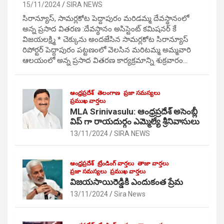
15/11/2024
SIRA NEWS
సిరాన్యూస్, సామర్లకోట పెద్దాపురం మరిడమ్మ దేవస్థానంలో
అన్న ప్రసాద వితరణ :దేవస్థానం అసిస్టెంట్ కమిషనర్ కే
విజయలక్ష్మి * చెక్కును అందజేసిన సామర్లకోట సిరాన్యూస్
రిపోర్టర్ పెద్దాపురం పట్టణంలో వెలసిన మరిటమ్మ అమ్మవారి
ఆలయంలో అన్న ప్రసాద వితరణ కార్యక్రమాన్ని శుక్రవారం…
ఆంధ్రప్రదేశ్
తెలంగాణ
ప్రజా సమస్యలు
ప్రముఖ వార్తలు
MLA Srinivasulu: ఆంధ్రప్రదేశ్ అసెంబ్లీ
విప్ గా రాయదుర్గం ఎమ్మెల్యే శ్రీనివాసులు
13/11/2024
SIRA NEWS
ఆంధ్రప్రదేశ్
ట్రేండింగ్ వార్తలు
తాజా వార్తలు
ప్రజా సమస్యలు
ప్రముఖ వార్తలు
విజయసాయిరెడ్డికి ఎందుకంత ప్రేమ
13/11/2024
Sira News