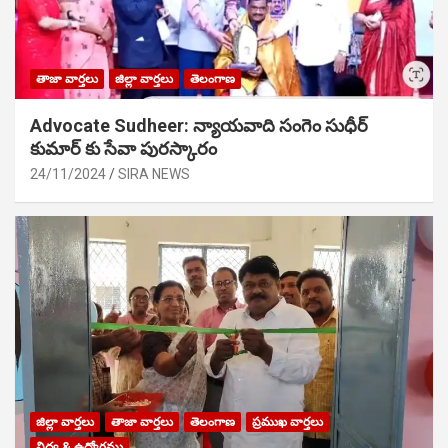
తాజా వార్తలు
జిల్లా వార్తలు
తెలంగాణ
Advocate Sudheer: న్యాయవాది సంగెం సుధీర్
కుమార్ కు సేవా పురస్కారం
24/11/2024
SIRA NEWS
జిల్లా వార్తలు
తాజా వార్తలు
తెలంగాణ
ప్రముఖ వార్తలు
విద్య & ఉద్యోగము