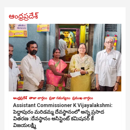
ఆంధ్రప్రదేశ్
ఆంధ్రప్రదేశ్
తాజా వార్తలు
ప్రజా సమస్యలు
ప్రముఖ వార్తలు
Assistant Commissioner K Vijayalakshmi:
పెద్దాపురం మరిడమ్మ దేవస్థానంలో అన్న ప్రసాద
వితరణ :దేవస్థానం అసిస్టెంట్ కమిషనర్ కే
విజయలక్ష్మి