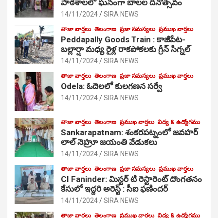
పాఠ‌శాల‌లో ఘనంగా బాలల దినోత్సవం
14/11/2024
SIRA NEWS
తాజా వార్తలు
తెలంగాణ
ప్రజా సమస్యలు
ప్రముఖ వార్తలు
Peddapally Goods Train : కాజీపేట-
బల్లార్షా మధ్య రైళ్ల రాకపోకలకు గ్రీన్ సిగ్నల్
14/11/2024
SIRA NEWS
తాజా వార్తలు
తెలంగాణ
ప్రజా సమస్యలు
ప్రముఖ వార్తలు
Odela: ఓదెలలో కులగణన సర్వే
14/11/2024
SIRA NEWS
తాజా వార్తలు
తెలంగాణ
ప్రముఖ వార్తలు
విద్య & ఉద్యోగము
Sankarapatnam: శంకరపట్నంలో జవహర్
లాల్ నెహ్రూ జయంతి వేడుకలు
14/11/2024
SIRA NEWS
తాజా వార్తలు
తెలంగాణ
ప్రజా సమస్యలు
ప్రముఖ వార్తలు
CI Faninder: మిస్టర్ టి రెస్టారెంట్ దొంగతనం
కేసులో ఇద్దరి అరెస్ట్ : సీఐ ఫణిందర్
14/11/2024
SIRA NEWS
తాజా వార్తలు
తెలంగాణ
ప్రముఖ వార్తలు
విద్య & ఉద్యోగము