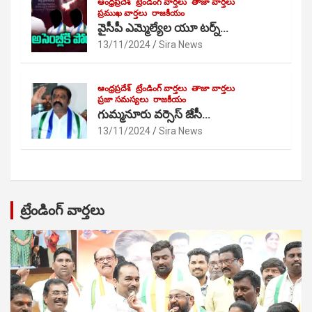
ఆంధ్రప్రదేశ్
ట్రేండింగ్ వార్తలు
తాజా వార్తలు
ప్రముఖ వార్తలు
రాజకీయం
వైసీపీ ఎమ్మెల్యేల యూ టర్న్…
13/11/2024
Sira News
ఆంధ్రప్రదేశ్
ట్రేండింగ్ వార్తలు
తాజా వార్తలు
ప్రజా సమస్యలు
రాజకీయం
గుమ్మనూరు వర్సెస్ జేసీ…
13/11/2024
Sira News
ట్రేండింగ్ వార్తలు