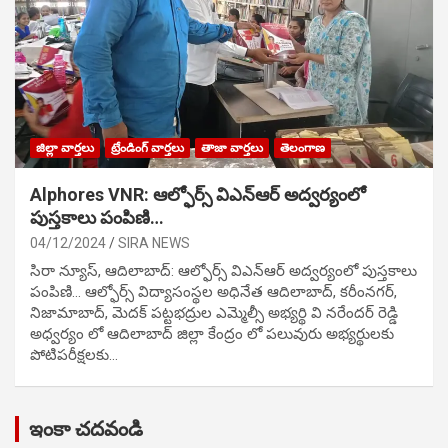
జిల్లా వార్తలు
ట్రేండింగ్ వార్తలు
తాజా వార్తలు
తెలంగాణ
Alphores VNR: ఆల్ఫోర్స్ విఎన్ఆర్ అద్వర్యంలో
పుస్తకాలు పంపిణి…
04/12/2024
SIRA NEWS
సిరా న్యూస్, ఆదిలాబాద్: ఆల్ఫోర్స్ విఎన్ఆర్ అద్వర్యంలో పుస్తకాలు
పంపిణి… ఆల్ఫోర్స్ విద్యాసంస్థల అధినేత ఆదిలాబాద్, కరీంనగర్,
నిజామాబాద్, మెదక్ పట్టభద్రుల ఎమ్మెల్సీ అభ్యర్థి వి నరేందర్ రెడ్డి
అధ్వర్యం లో ఆదిలాబాద్ జిల్లా కేంద్రం లో పలువురు అభ్యర్థులకు
పోటిప‌రీక్ష‌ల‌కు…
ఇంకా చదవండి