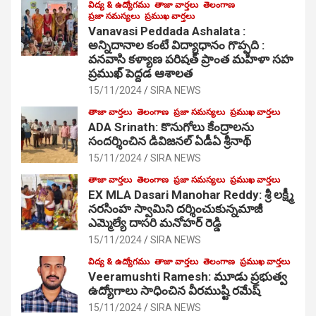
విద్య & ఉద్యోగము
తాజా వార్తలు
తెలంగాణ
ప్రజా సమస్యలు
ప్రముఖ వార్తలు
Vanavasi Peddada Ashalata :
అన్నిదానాల కంటే విద్యాధానం గొప్పది :
వనవాసి కళ్యాణ పరిషత్ ప్రాంత మహిళా సహ
ప్రముఖ్ పెద్దడ ఆశాలత
15/11/2024
SIRA NEWS
తాజా వార్తలు
తెలంగాణ
ప్రజా సమస్యలు
ప్రముఖ వార్తలు
ADA Srinath: కొనుగోలు కేంద్రాల‌ను
సంద‌ర్శించిన డివిజనల్ ఏడీఏ శ్రీనాథ్
15/11/2024
SIRA NEWS
తాజా వార్తలు
తెలంగాణ
ప్రజా సమస్యలు
ప్రముఖ వార్తలు
EX MLA Dasari Manohar Reddy: శ్రీ లక్ష్మీ
నరసింహ స్వామిని దర్శించుకున్నమాజీ
ఎమ్మెల్యే దాసరి మనోహర్ రెడ్డి
15/11/2024
SIRA NEWS
విద్య & ఉద్యోగము
తాజా వార్తలు
తెలంగాణ
ప్రముఖ వార్తలు
Veeramushti Ramesh: మూడు ప్రభుత్వ
ఉద్యోగాలు సాధించిన వీరముష్టి రమేష్
15/11/2024
SIRA NEWS