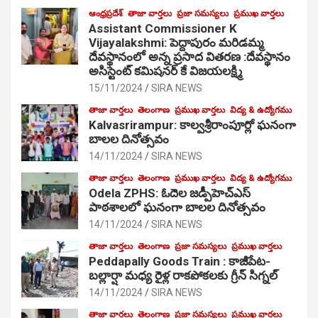
ఆంధ్రప్రదేశ్
తాజా వార్తలు
ప్రజా సమస్యలు
ప్రముఖ వార్తలు
Assistant Commissioner K
Vijayalakshmi: పెద్దాపురం మరిడమ్మ
దేవస్థానంలో అన్న ప్రసాద వితరణ :దేవస్థానం
అసిస్టెంట్ కమిషనర్ కే విజయలక్ష్మి
15/11/2024
SIRA NEWS
తాజా వార్తలు
తెలంగాణ
ప్రముఖ వార్తలు
విద్య & ఉద్యోగము
Kalvasrirampur: కాల్వశ్రీరాంపూర్లో ఘనంగా
బాలల దినోత్సవం
14/11/2024
SIRA NEWS
తాజా వార్తలు
తెలంగాణ
ప్రముఖ వార్తలు
విద్య & ఉద్యోగము
Odela ZPHS: ఓదెల జ‌డ్పీహెచ్ఎస్
పాఠ‌శాల‌లో ఘనంగా బాలల దినోత్సవం
14/11/2024
SIRA NEWS
తాజా వార్తలు
తెలంగాణ
ప్రజా సమస్యలు
ప్రముఖ వార్తలు
Peddapally Goods Train : కాజీపేట-
బల్లార్షా మధ్య రైళ్ల రాకపోకలకు గ్రీన్ సిగ్నల్
14/11/2024
SIRA NEWS
తాజా వార్తలు
తెలంగాణ
ప్రజా సమస్యలు
ప్రముఖ వార్తలు