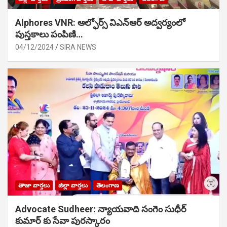
Alphores VNR: ఆల్ఫోర్స్ విఎన్ఆర్ అద్వర్యంలో
పుస్తకాలు పంపిణి…
04/12/2024
SIRA NEWS
తాజా వార్తలు
జిల్లా వార్తలు
తెలంగాణ
Advocate Sudheer: న్యాయవాది సంగెం సుధీర్
కుమార్ కు సేవా పురస్కారం