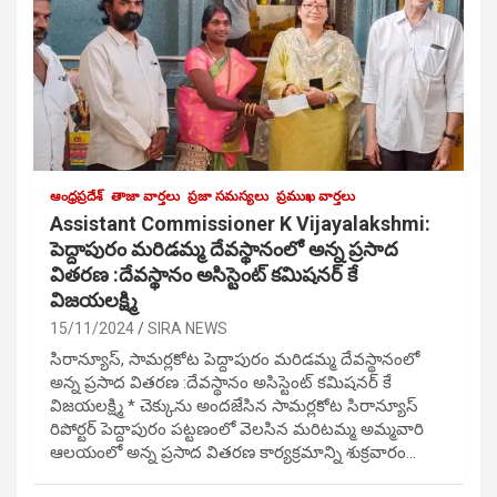
ఆంధ్రప్రదేశ్
తాజా వార్తలు
ప్రజా సమస్యలు
ప్రముఖ వార్తలు
Assistant Commissioner K Vijayalakshmi:
పెద్దాపురం మరిడమ్మ దేవస్థానంలో అన్న ప్రసాద
వితరణ :దేవస్థానం అసిస్టెంట్ కమిషనర్ కే
విజయలక్ష్మి
15/11/2024
SIRA NEWS
సిరాన్యూస్, సామర్లకోట పెద్దాపురం మరిడమ్మ దేవస్థానంలో
అన్న ప్రసాద వితరణ :దేవస్థానం అసిస్టెంట్ కమిషనర్ కే
విజయలక్ష్మి * చెక్కును అందజేసిన సామర్లకోట సిరాన్యూస్
రిపోర్టర్ పెద్దాపురం పట్టణంలో వెలసిన మరిటమ్మ అమ్మవారి
ఆలయంలో అన్న ప్రసాద వితరణ కార్యక్రమాన్ని శుక్రవారం…