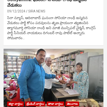
వేడుక‌లు
09/12/2024
SIRA NEWS
సిరా న్యూస్, ఆదిలాబాద్ ఘ‌నంగా సోనియా గాంధీ జ‌న్మ‌దిన
వేడుక‌లు పార్టీ కోసం ప‌ద‌వుల‌ను తృణ ప్రాయంగా త్య‌జించిన
త్యాగమూర్తి సోనియా గాంధీ అని మాజీ మున్సిప‌ల్ చైర్మ‌న్, కాంగ్రెస్
పార్టీ సీనియ‌ర్ నాయ‌కులు దిగంబ‌ర్ రావు పాటిల్ అన్నారు.
సోమవారం…
జిల్లా వార్తలు
ట్రేండింగ్ వార్తలు
తాజా వార్తలు
తెలంగాణ