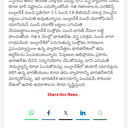
విస్తరించి ఉంది. అయితే సంక్షోభం మధ్య, దాని వస్త్ర వ్యాపారం నుండి
కూడా భారీ నష్టాలను ఎదుర్కొంటోంది. గత గణాంకాలను పరిశీలిస్తే
బంగ్లాదేశ్ నుంచి ప్రతినెలా 3.5 నుంచి 3.8 బిలియన్ డాలర్ల విలువైన
బట్టలు ఎగుమతి అవుతున్నాయి. బంగ్లాదేశ్ నుండి యూరోపియన్
యూనియన్ నుండి యూకేకి బట్టలు ఎగుమతి
చేయబడ్డాయి.బంగ్లాదేశ్ సంక్షోభం నుంచి భారత్ నేరుగా లబ్ధి
పొందుతోంది. గత 6 నెలల్లో భారతదేశం వస్త్ర పరిశ్రమ నుండి చాలా
లాభపడింది. బంగ్లాదేశ్‌లో పెరుగుతున్న సంక్షోభం కారణంగా,
ప్రపంచవ్యాప్తంగా ఉన్న వ్యాపారవేత్తలు భారతదేశంలో తమ
ఆర్డర్‌లను పెంచుకుంటున్నారు. నిపుణుల అభిప్రాయం ప్రకారం,
భారతదేశం దీనిని సద్వినియోగం చేసుకోవచ్చు. దాని ఎగుమతి
సామర్థ్యాన్ని కూడా పెంచుకోవచ్చు. బంగ్లాదేశ్‌లో తయారీ యూనిట్లను
కలిగి ఉన్న భారతీయులు కూడా తమ వ్యాపారాన్ని భారతదేశానికి
మార్చుకోవచ్చు. ఇది భారతదేశ ఆదాయాన్ని పెంచడమే కాకుండా
దేశంలో ఉపాధి అవకాశాలను కూడా సృష్టిస్తుంది.
Share this News…