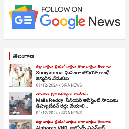
తెలంగాణ
జిల్లా వార్తలు
ట్రేండింగ్ వార్తలు
తాజా వార్తలు
తెలంగాణ
Soniyamma: ఘ‌నంగా సోనియా గాంధీ
జ‌న్మ‌దిన వేడుక‌లు
09/12/2024
SIRA NEWS
తెలంగాణ
ప్రజా సమస్యలు
రాజకీయం
Malla Reddy: సీనియర్ అసిస్టెంట్ సాయిలు
డిప్యూటేషన్ రద్దు చేయాలి…
09/12/2024
SIRA NEWS
జిల్లా వార్తలు
ట్రేండింగ్ వార్తలు
తాజా వార్తలు
తెలంగాణ
Alphores VNR: ఆల్ఫోర్స్ విఎన్ఆర్