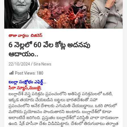
తాజా వార్తలు
బిజినెస్
6 నెల్లలో 60 వేల కోట్ల అదనపు
ఆదాయం..
22/10/2024
Sira News
Post Views:
180
బంగ్లా సంక్షోభం ఎఫెక్ట్…
సిరా న్యూస్,ముంబై;
బంగ్లాదేశ్ వస్త్ర పరిశ్రమ ప్రపంచంలోని అతిపెద్ద పరిశ్రమలలో ఒకటి,
ఇక్కడ తయారు చేయబడిన బట్టలు భారతదేశంతో సహా
ప్రపంచంలోని అనేక దేశాలకు ఎగుమతి చేయబడ్డాయి. ఒకరి పోరులో
మరొకరు ప్రయోజనం పొందుతారని అంటారు. బంగ్లాదేశ్‌లో కూడా
అలాంటిదే జరిగింది. ప్రస్తుతం బంగ్లాదేశ్‌లో పరిస్థితి చాలా దారుణంగా
ఉంది. షేక్ హసీనా దేశం విడిచిపెట్టారు. దేశంలో తిరుగుబాటు తర్వాత