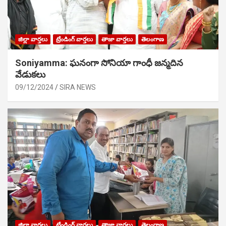
జిల్లా వార్తలు
ట్రేండింగ్ వార్తలు
తాజా వార్తలు
తెలంగాణ
Soniyamma: ఘ‌నంగా సోనియా గాంధీ జ‌న్మ‌దిన
వేడుక‌లు
09/12/2024
SIRA NEWS
జిల్లా వార్తలు
ట్రేండింగ్ వార్తలు
తాజా వార్తలు
తెలంగాణ