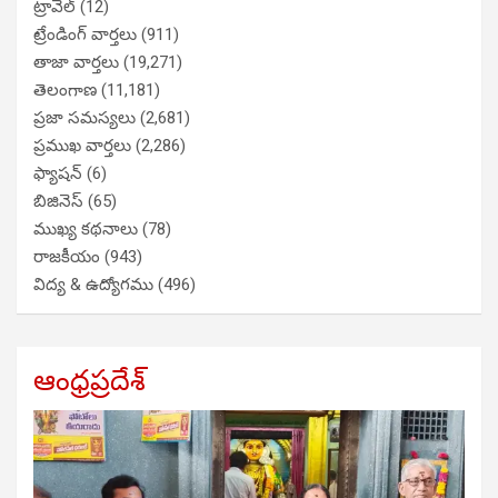
ట్రావెల్
(12)
ట్రేండింగ్ వార్తలు
(911)
తాజా వార్తలు
(19,271)
తెలంగాణ
(11,181)
ప్రజా సమస్యలు
(2,681)
ప్రముఖ వార్తలు
(2,286)
ఫ్యాషన్
(6)
బిజినెస్
(65)
ముఖ్య కథనాలు
(78)
రాజకీయం
(943)
విద్య & ఉద్యోగము
(496)
ఆంధ్రప్రదేశ్