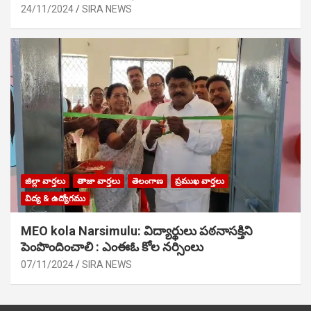
24/11/2024
SIRA NEWS
జిల్లా వార్తలు
తాజా వార్తలు
తెలంగాణ
ప్రముఖ వార్తలు
విద్య & ఉద్యోగము
MEO kola Narsimulu: విద్యార్థులు పఠ‌నాసక్తిని
పెంపొందించాలి : ఎంఈఓ కోల నర్సింలు
07/11/2024
SIRA NEWS