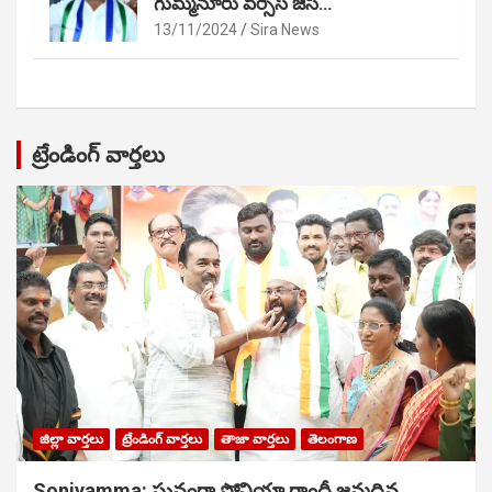
గుమ్మనూరు వర్సెస్ జేసీ…
13/11/2024
Sira News
ట్రేండింగ్ వార్తలు
జిల్లా వార్తలు
ట్రేండింగ్ వార్తలు
తాజా వార్తలు
తెలంగాణ
Soniyamma: ఘ‌నంగా సోనియా గాంధీ జ‌న్మ‌దిన