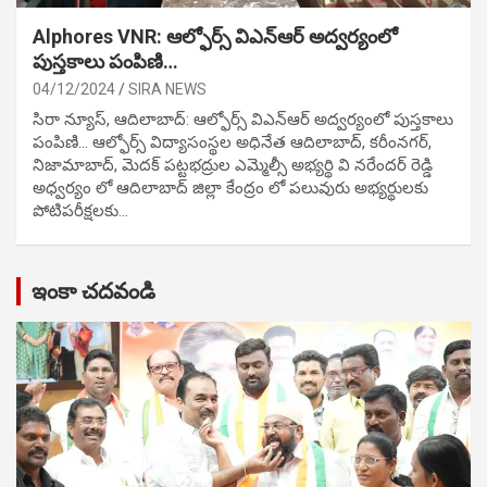
Alphores VNR: ఆల్ఫోర్స్ విఎన్ఆర్ అద్వర్యంలో
పుస్తకాలు పంపిణి…
04/12/2024
SIRA NEWS
సిరా న్యూస్, ఆదిలాబాద్: ఆల్ఫోర్స్ విఎన్ఆర్ అద్వర్యంలో పుస్తకాలు
పంపిణి… ఆల్ఫోర్స్ విద్యాసంస్థల అధినేత ఆదిలాబాద్, కరీంనగర్,
నిజామాబాద్, మెదక్ పట్టభద్రుల ఎమ్మెల్సీ అభ్యర్థి వి నరేందర్ రెడ్డి
అధ్వర్యం లో ఆదిలాబాద్ జిల్లా కేంద్రం లో పలువురు అభ్యర్థులకు
పోటిప‌రీక్ష‌ల‌కు…
ఇంకా చదవండి