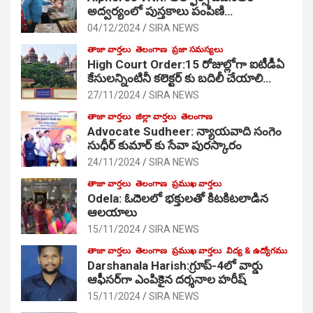
అద్వర్యంలో పుస్తకాలు పంపిణి…
04/12/2024
SIRA NEWS
తాజా వార్తలు
తెలంగాణ
ప్రజా సమస్యలు
High Court Order:15 రోజుల్లోగా ఐటీడీఏ
కేసులన్నింటినీ కలెక్టర్ కు బదిలీ చేయాలి…
27/11/2024
SIRA NEWS
తాజా వార్తలు
జిల్లా వార్తలు
తెలంగాణ
Advocate Sudheer: న్యాయవాది సంగెం
సుధీర్ కుమార్ కు సేవా పురస్కారం
24/11/2024
SIRA NEWS
తాజా వార్తలు
తెలంగాణ
ప్రముఖ వార్తలు
Odela: ఓదెల‌లో భక్తులతో కిటకిటలాడిన
ఆల‌యాలు
15/11/2024
SIRA NEWS
తాజా వార్తలు
తెలంగాణ
ప్రముఖ వార్తలు
విద్య & ఉద్యోగము
Darshanala Harish:గ్రూప్-4లో వార్డు
ఆఫీసర్‌గా ఎంపికైన దర్శనాల హరీష్
15/11/2024
SIRA NEWS