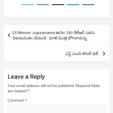
Post
EX Minister Joguramanna:ఈనెల 24న కేటీఆర్ స‌భ‌ను
navigation
విజ‌య‌వంతం చేయండి : మాజీ మంత్రి జోగురామ‌న్న‌
ఫస్ట్ నుంచి కరెంట్ షాక్…
Leave a Reply
Your email address will not be published.
Required fields
are marked
*
Comment
*