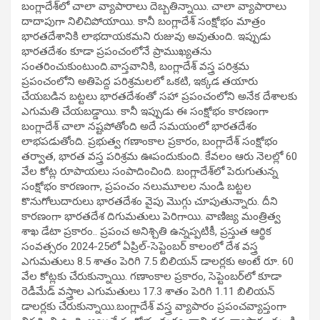
బంగ్లాదేశ్‌లో చాలా వ్యాపారాలు దెబ్బతిన్నాయి. చాలా వ్యాపారాలు
దాదాపుగా నిలిచిపోయాయి. కానీ బంగ్లాదేశ్ సంక్షోభం మాత్రం
భారతదేశానికి లాభదాయకమని రుజువు అవుతుంది. ఇప్పుడు
భారతదేశం కూడా ప్రపంచంలోనే ప్రాముఖ్యతను
సంతరించుకుంటుంది.వాస్తవానికి, బంగ్లాదేశ్ వస్త్ర పరిశ్రమ
ప్రపంచంలోని అతిపెద్ద పరిశ్రమలలో ఒకటి, ఇక్కడ తయారు
చేయబడిన బట్టలు భారతదేశంతో సహా ప్రపంచంలోని అనేక దేశాలకు
ఎగుమతి చేయబడ్డాయి. కానీ ఇప్పుడు ఈ సంక్షోభం కారణంగా
బంగ్లాదేశ్ చాలా నష్టపోతోంది అదే సమయంలో భారతదేశం
లాభపడుతోంది. ప్రభుత్వ గణాంకాల ప్రకారం, బంగ్లాదేశ్ సంక్షోభం
తర్వాత, భారత వస్త్ర పరిశ్రమ ఊపందుకుంది. కేవలం ఆరు నెలల్లో 60
వేల కోట్ల రూపాయలు సంపాదించింది. బంగ్లాదేశ్‌లో పెరుగుతున్న
సంక్షోభం కారణంగా, ప్రపంచం నలుమూలల నుండి బట్టల
కొనుగోలుదారులు భారతదేశం వైపు మొగ్గు చూపుతున్నారు. దీని
కారణంగా భారతదేశ దిగుమతులు పెరిగాయి. వాణిజ్య మంత్రిత్వ
శాఖ డేటా ప్రకారం.. ప్రపంచ అనిశ్చితి ఉన్నప్పటికీ, ప్రస్తుత ఆర్థిక
సంవత్సరం 2024-25లో ఏప్రిల్-సెప్టెంబర్ కాలంలో దేశ వస్త్ర
ఎగుమతులు 8.5 శాతం పెరిగి 7.5 బిలియన్ డాలర్లకు అంటే రూ. 60
వేల కోట్లకు చేరుకున్నాయి. గణాంకాల ప్రకారం, సెప్టెంబర్‌లో కూడా
రెడీమేడ్ వస్త్రాల ఎగుమతులు 17.3 శాతం పెరిగి 1.11 బిలియన్
డాలర్లకు చేరుకున్నాయి.బంగ్లాదేశ్ వస్త్ర వ్యాపారం ప్రపంచవ్యాప్తంగా