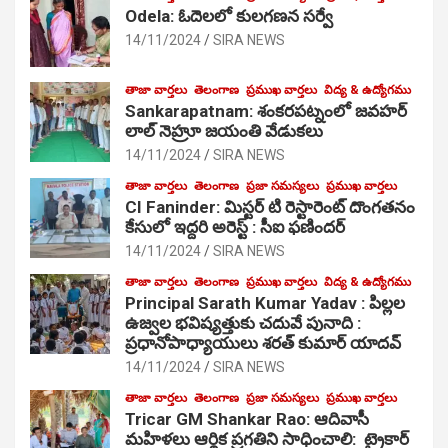
Odela: ఓదెలలో కులగణన సర్వే
14/11/2024
SIRA NEWS
తాజా వార్తలు
తెలంగాణ
ప్రముఖ వార్తలు
విద్య & ఉద్యోగము
Sankarapatnam: శంకరపట్నంలో జవహర్
లాల్ నెహ్రూ జయంతి వేడుకలు
14/11/2024
SIRA NEWS
తాజా వార్తలు
తెలంగాణ
ప్రజా సమస్యలు
ప్రముఖ వార్తలు
CI Faninder: మిస్టర్ టి రెస్టారెంట్ దొంగతనం
కేసులో ఇద్దరి అరెస్ట్ : సీఐ ఫణిందర్
14/11/2024
SIRA NEWS
తాజా వార్తలు
తెలంగాణ
ప్రముఖ వార్తలు
విద్య & ఉద్యోగము
Principal Sarath Kumar Yadav : పిల్లల
ఉజ్వల భవిష్యత్తుకు చదువే పునాది :
ప్రధానోపాధ్యాయులు శరత్ కుమార్ యాదవ్
14/11/2024
SIRA NEWS
తాజా వార్తలు
తెలంగాణ
ప్రజా సమస్యలు
ప్రముఖ వార్తలు
Tricar GM Shankar Rao: ఆదివాసీ
మహిళలు ఆర్థిక ప్రగతిని సాధించాలి: ట్రైకార్