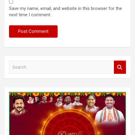
Save my name, email, and website in this browser for the
next time I comment.
S
e
a
r
c
h