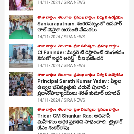
14/11/2024
SIRA NEWS
తాజా వార్తలు
తెలంగాణ
ప్రముఖ వార్తలు
విద్య & ఉద్యోగము
Sankarapatnam: శంకరపట్నంలో జవహర్
లాల్ నెహ్రూ జయంతి వేడుకలు
14/11/2024
SIRA NEWS
తాజా వార్తలు
తెలంగాణ
ప్రజా సమస్యలు
ప్రముఖ వార్తలు
CI Faninder: మిస్టర్ టి రెస్టారెంట్ దొంగతనం
కేసులో ఇద్దరి అరెస్ట్ : సీఐ ఫణిందర్
14/11/2024
SIRA NEWS
తాజా వార్తలు
తెలంగాణ
ప్రముఖ వార్తలు
విద్య & ఉద్యోగము
Principal Sarath Kumar Yadav : పిల్లల
ఉజ్వల భవిష్యత్తుకు చదువే పునాది :
ప్రధానోపాధ్యాయులు శరత్ కుమార్ యాదవ్
14/11/2024
SIRA NEWS
తాజా వార్తలు
తెలంగాణ
ప్రజా సమస్యలు
ప్రముఖ వార్తలు
Tricar GM Shankar Rao: ఆదివాసీ
మహిళలు ఆర్థిక ప్రగతిని సాధించాలి: ట్రైకార్
జీఎం శంకర్‌రావు