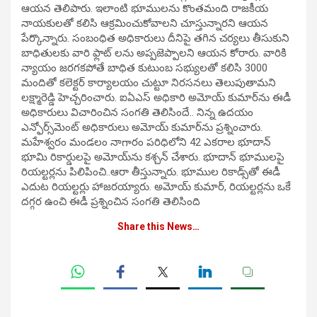
ఆయన తెలిపారు. ఇలాంటి భూములను కొంతమంది రాజకీయ
నాయకులతో కలిసి ఆక్రమించుకోవాలని చూస్తున్నారని ఆయన
పేర్కొన్నారు. సంబంధిత అధికారులు దీనిపై తగిన చర్యలు తీసుకుని
బాధితులకు వారి ఫ్లాట్ లను అప్పజెప్పాలని ఆయన కోరారు. వారికి
న్యాయం జరగకపోతే బాధిత కుటుంబ సభ్యులతో కలిసి 3000
మందితో కలెక్టర్ కార్యాలయం చుట్టూ నిరసనలు తెలుపుతామని
లక్ష్మారెడ్డి హెచ్చరించారు. ఐఏఎస్‌ అధికారి అమోయ్‌ కుమార్‌ను ఈడీ
అధికారులు విచారించిన సంగతి తెలిసిందే.. నిన్న ఉదయం
ఎన్ఫోర్స్‌మెంట్‌ అధికారులు అమోయ్‌ కుమార్‌ను ప్రశ్నించారు.
మహేశ్వరం మండలం నాగారం పరిధిలోని 42 ఎకరాల భూదాన్‌
భూమి రికార్డులపై అమోయ్‌ను కశ్చన్‌ చేశారు. భూదాన్‌ భూములపై
రియల్టర్లను పిలిపించి..ఆరా తీస్తున్నారు. భూముల రికాడ్స్‌తో ఈడీ
ఎదుట రియల్టర్లు హాజరయ్యారు. అమోయ్‌ కుమార్‌, రియల్టర్లను ఒకే
దగ్గర ఉంచి ఈడీ ప్రశ్నించిన సంగతి తెలిసింది
Share this News…