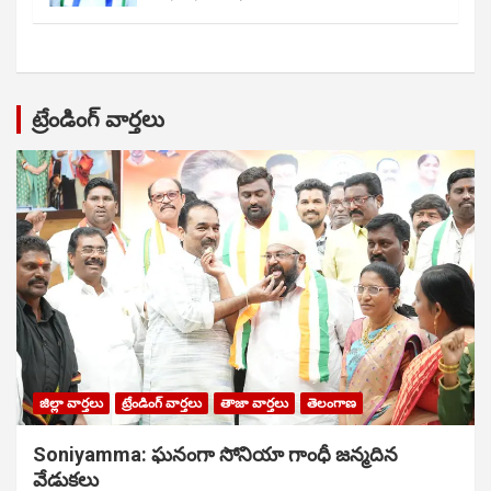
ట్రేండింగ్ వార్తలు
జిల్లా వార్తలు
ట్రేండింగ్ వార్తలు
తాజా వార్తలు
తెలంగాణ
Soniyamma: ఘ‌నంగా సోనియా గాంధీ జ‌న్మ‌దిన
వేడుక‌లు