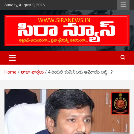
Skip
Sunday, August 9, 2026
to
content
Telugu Online News Daily
SIRA NEWS
Home
తాజా వార్తలు
4 రియల్ కంపెనీలకు అమోయ్ లబ్ది…?