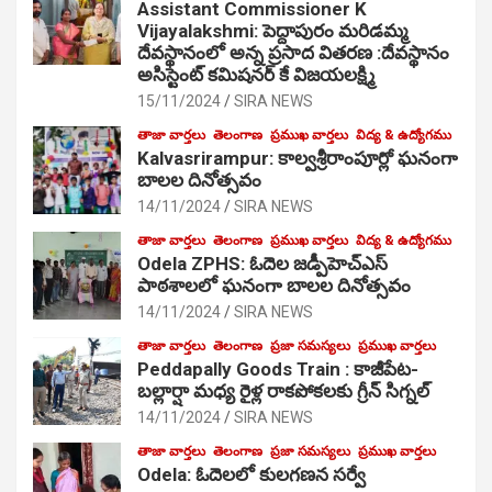
Assistant Commissioner K
Vijayalakshmi: పెద్దాపురం మరిడమ్మ
దేవస్థానంలో అన్న ప్రసాద వితరణ :దేవస్థానం
అసిస్టెంట్ కమిషనర్ కే విజయలక్ష్మి
15/11/2024
SIRA NEWS
తాజా వార్తలు
తెలంగాణ
ప్రముఖ వార్తలు
విద్య & ఉద్యోగము
Kalvasrirampur: కాల్వశ్రీరాంపూర్లో ఘనంగా
బాలల దినోత్సవం
14/11/2024
SIRA NEWS
తాజా వార్తలు
తెలంగాణ
ప్రముఖ వార్తలు
విద్య & ఉద్యోగము
Odela ZPHS: ఓదెల జ‌డ్పీహెచ్ఎస్
పాఠ‌శాల‌లో ఘనంగా బాలల దినోత్సవం
14/11/2024
SIRA NEWS
తాజా వార్తలు
తెలంగాణ
ప్రజా సమస్యలు
ప్రముఖ వార్తలు
Peddapally Goods Train : కాజీపేట-
బల్లార్షా మధ్య రైళ్ల రాకపోకలకు గ్రీన్ సిగ్నల్
14/11/2024
SIRA NEWS
తాజా వార్తలు
తెలంగాణ
ప్రజా సమస్యలు
ప్రముఖ వార్తలు
Odela: ఓదెలలో కులగణన సర్వే