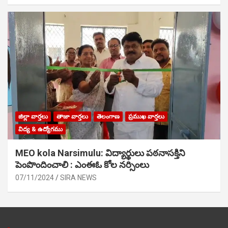
జిల్లా వార్తలు
తాజా వార్తలు
తెలంగాణ
ప్రముఖ వార్తలు
విద్య & ఉద్యోగము
MEO kola Narsimulu: విద్యార్థులు పఠ‌నాసక్తిని
పెంపొందించాలి : ఎంఈఓ కోల నర్సింలు
07/11/2024
SIRA NEWS