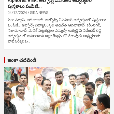
Alphores VNR: ఆల్ఫోర్స్ విఎన్ఆర్ అద్వర్యంలో
పుస్తకాలు పంపిణి…
04/12/2024
SIRA NEWS
సిరా న్యూస్, ఆదిలాబాద్: ఆల్ఫోర్స్ విఎన్ఆర్ అద్వర్యంలో పుస్తకాలు
పంపిణి… ఆల్ఫోర్స్ విద్యాసంస్థల అధినేత ఆదిలాబాద్, కరీంనగర్,
నిజామాబాద్, మెదక్ పట్టభద్రుల ఎమ్మెల్సీ అభ్యర్థి వి నరేందర్ రెడ్డి
అధ్వర్యం లో ఆదిలాబాద్ జిల్లా కేంద్రం లో పలువురు అభ్యర్థులకు
పోటిప‌రీక్ష‌ల‌కు…
ఇంకా చదవండి