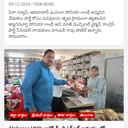
09/12/2024
SIRA NEWS
సిరా న్యూస్, ఆదిలాబాద్ ఘ‌నంగా సోనియా గాంధీ జ‌న్మ‌దిన
వేడుక‌లు పార్టీ కోసం ప‌ద‌వుల‌ను తృణ ప్రాయంగా త్య‌జించిన
త్యాగమూర్తి సోనియా గాంధీ అని మాజీ మున్సిప‌ల్ చైర్మ‌న్, కాంగ్రెస్
పార్టీ సీనియ‌ర్ నాయ‌కులు దిగంబ‌ర్ రావు పాటిల్ అన్నారు.
సోమవారం…
జిల్లా వార్తలు
ట్రేండింగ్ వార్తలు
తాజా వార్తలు
తెలంగాణ