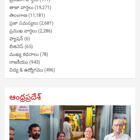
తాజా వార్తలు
(19,271)
తెలంగాణ
(11,181)
ప్రజా సమస్యలు
(2,681)
ప్రముఖ వార్తలు
(2,286)
ఫ్యాషన్
(6)
బిజినెస్
(65)
ముఖ్య కథనాలు
(78)
రాజకీయం
(943)
విద్య & ఉద్యోగము
(496)
ఆంధ్రప్రదేశ్