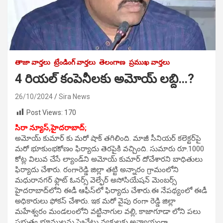
తాజా వార్తలు
ట్రేండింగ్ వార్తలు
తెలంగాణ
ప్రముఖ వార్తలు
4 రియల్ కంపెనీలకు అమోయ్ లబ్ది…?
26/10/2024
Sira News
Post Views:
170
సిరా న్యూస్,హైదరాబాద్;
అమోయ్ కుమార్ కు మరో షాక్ తగిలింది. మాజీ సీనియర్ కలెక్టర్‌పై
మరో భూకుంభకోణం ఫిర్యాదు తెరపైకి వచ్చింది. సుమారు రూ.1000
కోట్ల విలువ చేసే ల్యాండ్‌ని అమోయ్ కుమార్ దోచేశారని బాధితులు
ఫిర్యాదు చేశారు. రంగారెడ్డి జిల్లా తట్టి అన్నారం గ్రామంలోని
మధురానగర్ ఫ్లాట్ ఓనర్స్ వెల్ఫేర్ అసోసియేషన్ మెంబర్స్
హైదరాబాద్‌లోని ఈడీ ఆఫీస్‌లో ఫిర్యాదు చేశారు.ఈ నేపథ్యంలో ఈడీ
అధికారులు ఫోకస్ చేశారు. ఇక మరో వైపు రంగా రెడ్డి జిల్లా
మహేశ్వరం మండలంలోని వట్టినాగుల వల్లి, కాజాగూడా లోని పలు
ప్రభుత్వ భూములను ప్రైవేటు వ్యక్తులకు అన్యాయంగా