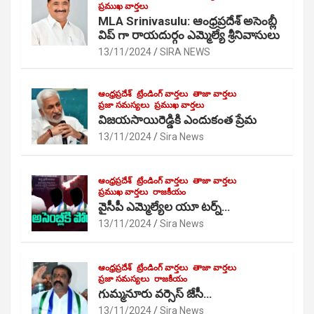
ప్రముఖ వార్తలు
MLA Srinivasulu: ఆంధ్రప్రదేశ్ అసెంబ్లీ
విప్ గా రాయదుర్గం ఎమ్మెల్యే శ్రీనివాసులు
13/11/2024
SIRA NEWS
ఆంధ్రప్రదేశ్
ట్రేండింగ్ వార్తలు
తాజా వార్తలు
ప్రజా సమస్యలు
ప్రముఖ వార్తలు
విజయసాయిరెడ్డికి ఎందుకంత ప్రేమ
13/11/2024
Sira News
ఆంధ్రప్రదేశ్
ట్రేండింగ్ వార్తలు
తాజా వార్తలు
ప్రముఖ వార్తలు
రాజకీయం
వైసీపీ ఎమ్మెల్యేల యూ టర్న్…
13/11/2024
Sira News
ఆంధ్రప్రదేశ్
ట్రేండింగ్ వార్తలు
తాజా వార్తలు
ప్రజా సమస్యలు
రాజకీయం
గుమ్మనూరు వర్సెస్ జేసీ…
13/11/2024
Sira News