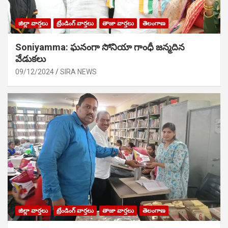
జిల్లా వార్తలు
ట్రేండింగ్ వార్తలు
తాజా వార్తలు
తెలంగాణ
Soniyamma: ఘ‌నంగా సోనియా గాంధీ జ‌న్మ‌దిన
వేడుక‌లు
09/12/2024
SIRA NEWS
జిల్లా వార్తలు
ట్రేండింగ్ వార్తలు
తాజా వార్తలు
తెలంగాణ