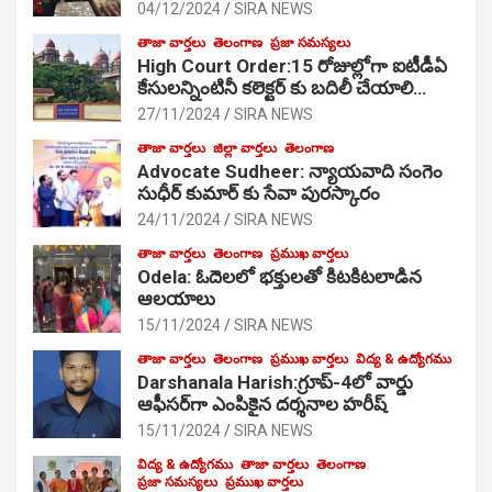
04/12/2024
SIRA NEWS
తాజా వార్తలు
తెలంగాణ
ప్రజా సమస్యలు
High Court Order:15 రోజుల్లోగా ఐటీడీఏ
కేసులన్నింటినీ కలెక్టర్ కు బదిలీ చేయాలి…
27/11/2024
SIRA NEWS
తాజా వార్తలు
జిల్లా వార్తలు
తెలంగాణ
Advocate Sudheer: న్యాయవాది సంగెం
సుధీర్ కుమార్ కు సేవా పురస్కారం
24/11/2024
SIRA NEWS
తాజా వార్తలు
తెలంగాణ
ప్రముఖ వార్తలు
Odela: ఓదెల‌లో భక్తులతో కిటకిటలాడిన
ఆల‌యాలు
15/11/2024
SIRA NEWS
తాజా వార్తలు
తెలంగాణ
ప్రముఖ వార్తలు
విద్య & ఉద్యోగము
Darshanala Harish:గ్రూప్-4లో వార్డు
ఆఫీసర్‌గా ఎంపికైన దర్శనాల హరీష్
15/11/2024
SIRA NEWS
విద్య & ఉద్యోగము
తాజా వార్తలు
తెలంగాణ
ప్రజా సమస్యలు
ప్రముఖ వార్తలు