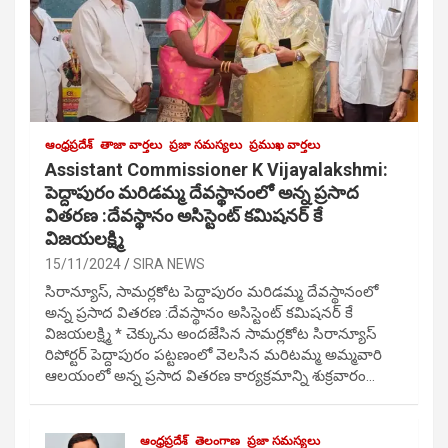
ఆంధ్రప్రదేశ్
తాజా వార్తలు
ప్రజా సమస్యలు
ప్రముఖ వార్తలు
Assistant Commissioner K Vijayalakshmi:
పెద్దాపురం మరిడమ్మ దేవస్థానంలో అన్న ప్రసాద
వితరణ :దేవస్థానం అసిస్టెంట్ కమిషనర్ కే
విజయలక్ష్మి
15/11/2024
SIRA NEWS
సిరాన్యూస్, సామర్లకోట పెద్దాపురం మరిడమ్మ దేవస్థానంలో
అన్న ప్రసాద వితరణ :దేవస్థానం అసిస్టెంట్ కమిషనర్ కే
విజయలక్ష్మి * చెక్కును అందజేసిన సామర్లకోట సిరాన్యూస్
రిపోర్టర్ పెద్దాపురం పట్టణంలో వెలసిన మరిటమ్మ అమ్మవారి
ఆలయంలో అన్న ప్రసాద వితరణ కార్యక్రమాన్ని శుక్రవారం…
ఆంధ్రప్రదేశ్
తెలంగాణ
ప్రజా సమస్యలు