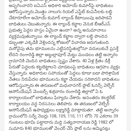
అప్పగించారని ఐఏఎస్ అధికారి అమోయ్ కుమార్‌పై బాధితులు
ఆరోపిస్తున్నారు.మొత్తం నాలుగు రియల్ ఎస్టేట్ కంపెనీలకు లబ్ధి
చేకూరూలేగా అమోయ్ కుమార్ ల్యాండ్ కేటాయింపు జరిపాడని
బాధితులు చెబుతున్నారు. ఈ ల్యాండ్ కబ్జాల వెనుక బీఆర్ఎస్
ప్రభుత్వ పెద్దల హస్తం ఏమైనా ఉందా? అన్న అనుమానాలు
వ్యక్తమవుతున్నాయి. ఈ ల్యాండ్ కబ్జాల ద్వారా లబ్ధి పొందిన
డబ్బంతా ఎక్కడికి వెళ్లిందన్న కోణంలో విచారణ జరుగుతుంది.
మరోవైపు తమ భూములను ఎట్టిపరిస్థితుల్లోనూ వదులుకునే ప్రసక్తే
లేదని రంగారెడ్డి జిల్లా అబ్దుల్లాపూర్ మెట్టు మండలం తట్టి అన్నారం
గ్రామానికి చెందిన బాధితులు స్పష్టం చేశారు. 40 ఏళ్ల క్రితం డిక్రీ
పేరుతో పెద్దలకు కట్టబెట్టాలని చూడటంపై బాధితులు ఆగ్రహం వ్యక్తం
చేస్తున్నారు. అధికారుల సహాయంతో పెద్దలు కూడా బడా పారిశ్రామిక
నేతలు నిరుపేదల భూములను కబ్జా చేయడం సరికాదని బాధితులు
ఆరోపిస్తున్నారు.ఈ తరుణంలో మధురానగర్ ఫ్లాట్ ఓనర్స్ వెల్ఫేర్
అసోసియేషన్ మెంబర్స్ శుక్రవారం రంగారెడ్డి జిల్లాలో ఏ ఓ
కార్యాలయంలో బాధితులు ఫిర్యాదు చేశారు. అనంతరం కలక్టరేట్
కార్యాలయం వద్ద నిరసనలు తెలిపారు. ఈ తరుణంలో వెల్ఫేర్
అసోసియేషన్ ఉపాధ్యక్షులు లక్ష్మారెడ్డి మాట్లాడుతూ.. తట్టి అన్నారం
గ్రామంలోని సర్వే నెబర్లు 108, 109, 110, 111 లోని 70 ఎకరాల 39
గుంటలు భూమి పట్టాదారు మద్ది సత్యనారాయణ రెడ్డి 1982 లో
సుమారు 840 భూములతో వెంచర్ చేసి ఫ్లాట్ లను అమ్మినట్లు