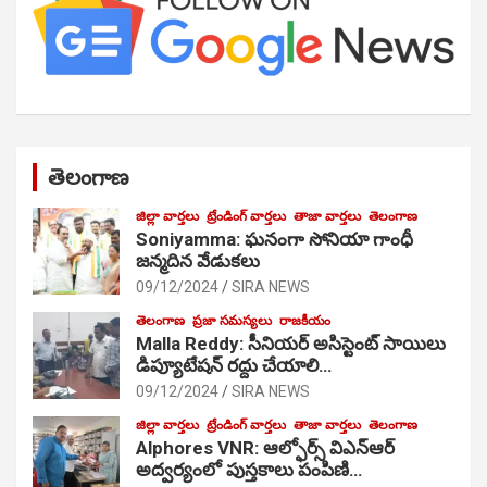
తెలంగాణ
జిల్లా వార్తలు
ట్రేండింగ్ వార్తలు
తాజా వార్తలు
తెలంగాణ
Soniyamma: ఘ‌నంగా సోనియా గాంధీ
జ‌న్మ‌దిన వేడుక‌లు
09/12/2024
SIRA NEWS
తెలంగాణ
ప్రజా సమస్యలు
రాజకీయం
Malla Reddy: సీనియర్ అసిస్టెంట్ సాయిలు
డిప్యూటేషన్ రద్దు చేయాలి…
09/12/2024
SIRA NEWS
జిల్లా వార్తలు
ట్రేండింగ్ వార్తలు
తాజా వార్తలు
తెలంగాణ
Alphores VNR: ఆల్ఫోర్స్ విఎన్ఆర్
అద్వర్యంలో పుస్తకాలు పంపిణి…