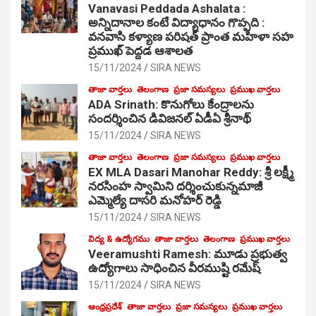
Vanavasi Peddada Ashalata :
అన్నిదానాల కంటే విద్యాధానం గొప్పది :
వనవాసి కళ్యాణ పరిషత్ ప్రాంత మహిళా సహ
ప్రముఖ్ పెద్దడ ఆశాలత
15/11/2024
SIRA NEWS
తాజా వార్తలు
తెలంగాణ
ప్రజా సమస్యలు
ప్రముఖ వార్తలు
ADA Srinath: కొనుగోలు కేంద్రాల‌ను
సంద‌ర్శించిన డివిజనల్ ఏడీఏ శ్రీనాథ్
15/11/2024
SIRA NEWS
తాజా వార్తలు
తెలంగాణ
ప్రజా సమస్యలు
ప్రముఖ వార్తలు
EX MLA Dasari Manohar Reddy: శ్రీ లక్ష్మీ
నరసింహ స్వామిని దర్శించుకున్నమాజీ
ఎమ్మెల్యే దాసరి మనోహర్ రెడ్డి
15/11/2024
SIRA NEWS
విద్య & ఉద్యోగము
తాజా వార్తలు
తెలంగాణ
ప్రముఖ వార్తలు
Veeramushti Ramesh: మూడు ప్రభుత్వ
ఉద్యోగాలు సాధించిన వీరముష్టి రమేష్
15/11/2024
SIRA NEWS
ఆంధ్రప్రదేశ్
తాజా వార్తలు
ప్రజా సమస్యలు
ప్రముఖ వార్తలు