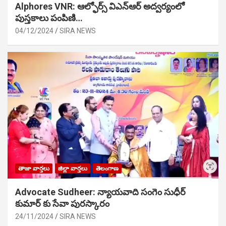
Alphores VNR: ఆల్ఫోర్స్ విఎన్ఆర్ అద్వర్యంలో
పుస్తకాలు పంపిణి…
04/12/2024
SIRA NEWS
తాజా వార్తలు
జిల్లా వార్తలు
తెలంగాణ
Advocate Sudheer: న్యాయవాది సంగెం సుధీర్
కుమార్ కు సేవా పురస్కారం
24/11/2024
SIRA NEWS