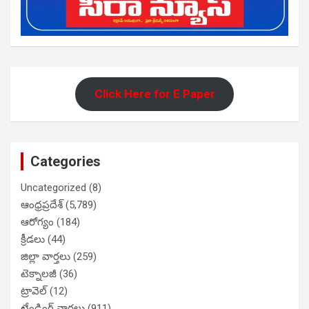
Click Here for E Paper
Categories
Uncategorized
(8)
ఆంధ్రప్రదేశ్
(5,789)
ఆరోగ్యం
(184)
క్రీడలు
(44)
జిల్లా వార్తలు
(259)
టెక్నాలజీ
(36)
ట్రావెల్
(12)
ట్రేండింగ్ వార్తలు
(911)