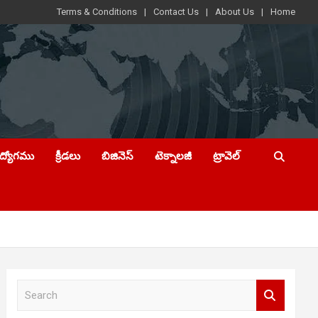
Terms & Conditions
Contact Us
About Us
Home
ఉద్యోగము
క్రీడలు
బిజినెస్
టెక్నాలజీ
ట్రావెల్
S
e
a