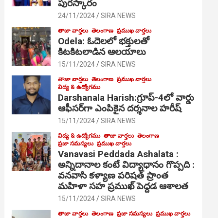
పురస్కారం
24/11/2024
SIRA NEWS
తాజా వార్తలు
తెలంగాణ
ప్రముఖ వార్తలు
Odela: ఓదెల‌లో భక్తులతో
కిటకిటలాడిన ఆల‌యాలు
15/11/2024
SIRA NEWS
తాజా వార్తలు
తెలంగాణ
ప్రముఖ వార్తలు
విద్య & ఉద్యోగము
Darshanala Harish:గ్రూప్-4లో వార్డు
ఆఫీసర్‌గా ఎంపికైన దర్శనాల హరీష్
15/11/2024
SIRA NEWS
విద్య & ఉద్యోగము
తాజా వార్తలు
తెలంగాణ
ప్రజా సమస్యలు
ప్రముఖ వార్తలు
Vanavasi Peddada Ashalata :
అన్నిదానాల కంటే విద్యాధానం గొప్పది :
వనవాసి కళ్యాణ పరిషత్ ప్రాంత
మహిళా సహ ప్రముఖ్ పెద్దడ ఆశాలత
15/11/2024
SIRA NEWS
తాజా వార్తలు
తెలంగాణ
ప్రజా సమస్యలు
ప్రముఖ వార్తలు