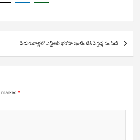
పిడుగురాళ్లలో ఎన్టీఆర్ భరోసా ఇంటింటికి పెన్షన్ల పంపిణీ
re marked
*