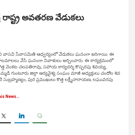
ర రాష్ట్ర అవతరణ వేడుకలు
ంలోని వాసవి సేవాసమితి ఆధ్వర్యంలో వేడుకలు ఘనంగా జరిగాయి. ఈ
 పూలమాలలు వేసి ఘనంగా నివాళులు అర్పించారు. ఈ కార్యక్రమంలో
 కొత్త వెంకట చలపతిరావు, సహాయ కార్యదర్శి కొప్పరపు శివయ్య,
, ఉమ్మడి గుంటూరు జిల్లా ఆర్యవైశ్య సంఘం మాజీ అధ్యక్షులు చందోల శివ
ంటి సుబ్రహ్మణ్యం, పుర ప్రముఖులు కొత్త లక్ష్మీనారాయణ, లఘువరపు
his News…