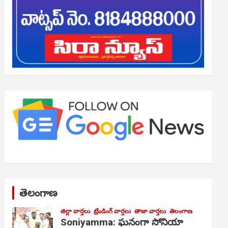
తెలంగాణ
జిల్లా వార్తలు
ట్రేండింగ్ వార్తలు
తాజా వార్తలు
తెలంగాణ
Soniyamma: ఘ‌నంగా సోనియా