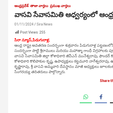
ఆంధ్రప్రదేశ్
తాజా వార్తలు
ప్రముఖ వార్తలు
వాసవి సేవాసమితి ఆధ్వర్యంలో ఆంధ్
01/11/2024
Sira News
Post Views:
255
సిరా న్యూస్,పిడుగురాళ్ల;
ఆంధ్ర రాష్ట్ర అవతరణ సందర్భంగా శుక్రవారం పిడుగురాళ్ల పట్టణ
సందర్భంగా పొట్టి శ్రీరాములు మరియు మహాత్మా గాంధీ విగ్రహాలకు
వాసవి సేవాసమితి జిల్లా కోశాధికారి జీవీఎన్ మునేశ్వరావు, ఫౌండర్
కోశాధికారి కొలిపాకుల కృష్ణ, ఉపాధ్యక్షులు కట్టమూరి నాగేశ్వరరావు
కృష్ణారావు, శ్రీ వాసవి అమ్మవారి దేవస్థానం మాజీ అధ్యక్షులు జూలక
సింగరయ్య తదితరులు పాల్గొన్నారు.
Share t