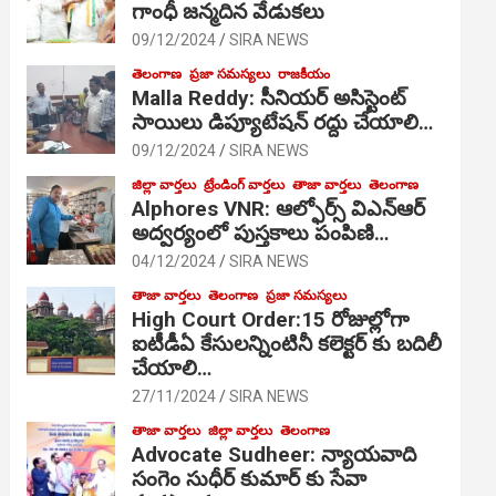
గాంధీ జ‌న్మ‌దిన వేడుక‌లు
09/12/2024
SIRA NEWS
తెలంగాణ
ప్రజా సమస్యలు
రాజకీయం
Malla Reddy: సీనియర్ అసిస్టెంట్
సాయిలు డిప్యూటేషన్ రద్దు చేయాలి…
09/12/2024
SIRA NEWS
జిల్లా వార్తలు
ట్రేండింగ్ వార్తలు
తాజా వార్తలు
తెలంగాణ
Alphores VNR: ఆల్ఫోర్స్ విఎన్ఆర్
అద్వర్యంలో పుస్తకాలు పంపిణి…
04/12/2024
SIRA NEWS
తాజా వార్తలు
తెలంగాణ
ప్రజా సమస్యలు
High Court Order:15 రోజుల్లోగా
ఐటీడీఏ కేసులన్నింటినీ కలెక్టర్ కు బదిలీ
చేయాలి…
27/11/2024
SIRA NEWS
తాజా వార్తలు
జిల్లా వార్తలు
తెలంగాణ
Advocate Sudheer: న్యాయవాది
సంగెం సుధీర్ కుమార్ కు సేవా