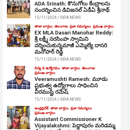
ADA Srinath: కొనుగోలు కేంద్రాల‌ను
సంద‌ర్శించిన డివిజనల్ ఏడీఏ శ్రీనాథ్
15/11/2024
SIRA NEWS
తాజా వార్తలు
తెలంగాణ
ప్రజా సమస్యలు
ప్రముఖ వార్తలు
EX MLA Dasari Manohar Reddy:
శ్రీ లక్ష్మీ నరసింహ స్వామిని
దర్శించుకున్నమాజీ ఎమ్మెల్యే దాసరి
మనోహర్ రెడ్డి
15/11/2024
SIRA NEWS
విద్య & ఉద్యోగము
తాజా వార్తలు
తెలంగాణ
ప్రముఖ వార్తలు
Veeramushti Ramesh: మూడు
ప్రభుత్వ ఉద్యోగాలు సాధించిన
వీరముష్టి రమేష్
15/11/2024
SIRA NEWS
ఆంధ్రప్రదేశ్
తాజా వార్తలు
ప్రజా సమస్యలు
ప్రముఖ వార్తలు
Assistant Commissioner K
Vijayalakshmi: పెద్దాపురం మరిడమ్మ