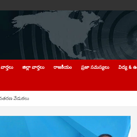
వార్తలు
జిల్లా వార్తలు
రాజకీయం
ప్రజా సమస్యలు
విద్య & 
ర అవతరణ వేడుకలు