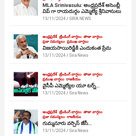
MLA Srinivasulu: ఆంధ్రప్రదేశ్ అసెంబ్లీ
విప్ గా రాయదుర్గం ఎమ్మెల్యే శ్రీనివాసులు
13/11/2024
SIRA NEWS
ఆంధ్రప్రదేశ్
ట్రేండింగ్ వార్తలు
తాజా వార్తలు
ప్రజా సమస్యలు
ప్రముఖ వార్తలు
విజయసాయిరెడ్డికి ఎందుకంత ప్రేమ
13/11/2024
Sira News
ఆంధ్రప్రదేశ్
ట్రేండింగ్ వార్తలు
తాజా వార్తలు
ప్రముఖ వార్తలు
రాజకీయం
వైసీపీ ఎమ్మెల్యేల యూ టర్న్…
13/11/2024
Sira News
ఆంధ్రప్రదేశ్
ట్రేండింగ్ వార్తలు
తాజా వార్తలు
ప్రజా సమస్యలు
రాజకీయం
గుమ్మనూరు వర్సెస్ జేసీ…
13/11/2024
Sira News