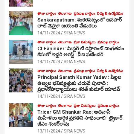
తాజా వార్తలు
తెలంగాణ
ప్రముఖ వార్తలు
విద్య & ఉద్యోగము
Sankarapatnam: శంకరపట్నంలో జవహర్
లాల్ నెహ్రూ జయంతి వేడుకలు
14/11/2024
SIRA NEWS
తాజా వార్తలు
తెలంగాణ
ప్రజా సమస్యలు
ప్రముఖ వార్తలు
CI Faninder: మిస్టర్ టి రెస్టారెంట్ దొంగతనం
కేసులో ఇద్దరి అరెస్ట్ : సీఐ ఫణిందర్
14/11/2024
SIRA NEWS
తాజా వార్తలు
తెలంగాణ
ప్రముఖ వార్తలు
విద్య & ఉద్యోగము
Principal Sarath Kumar Yadav : పిల్లల
ఉజ్వల భవిష్యత్తుకు చదువే పునాది :
ప్రధానోపాధ్యాయులు శరత్ కుమార్ యాదవ్
14/11/2024
SIRA NEWS
తాజా వార్తలు
తెలంగాణ
ప్రజా సమస్యలు
ప్రముఖ వార్తలు
Tricar GM Shankar Rao: ఆదివాసీ
మహిళలు ఆర్థిక ప్రగతిని సాధించాలి: ట్రైకార్
జీఎం శంకర్‌రావు
13/11/2024
SIRA NEWS