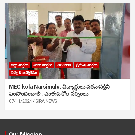
జిల్లా వార్తలు
తాజా వార్తలు
తెలంగాణ
ప్రముఖ వార్తలు
విద్య & ఉద్యోగము
MEO kola Narsimulu: విద్యార్థులు పఠ‌నాసక్తిని
పెంపొందించాలి : ఎంఈఓ కోల నర్సింలు
07/11/2024
SIRA NEWS
Our Mission