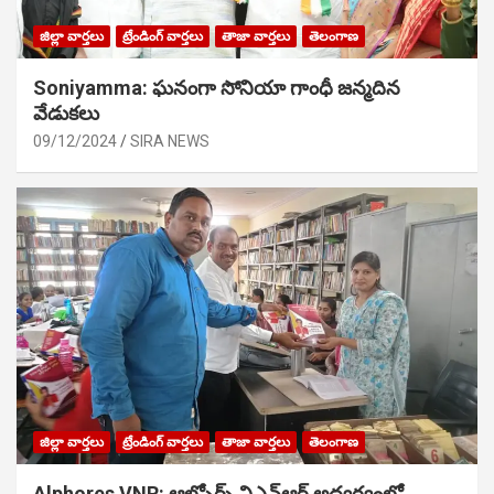
జిల్లా వార్తలు
ట్రేండింగ్ వార్తలు
తాజా వార్తలు
తెలంగాణ
Soniyamma: ఘ‌నంగా సోనియా గాంధీ జ‌న్మ‌దిన
వేడుక‌లు
09/12/2024
SIRA NEWS
జిల్లా వార్తలు
ట్రేండింగ్ వార్తలు
తాజా వార్తలు
తెలంగాణ
Alphores VNR: ఆల్ఫోర్స్ విఎన్ఆర్ అద్వర్యంలో