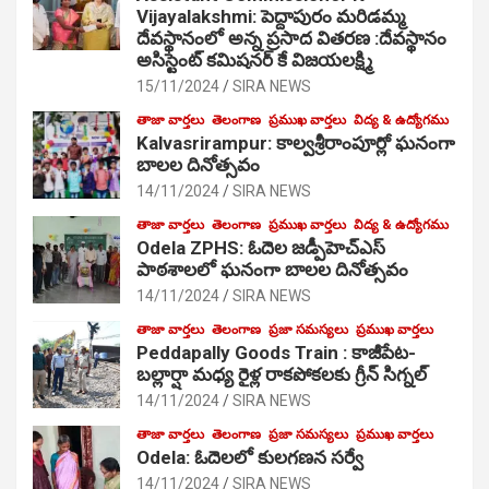
Vijayalakshmi: పెద్దాపురం మరిడమ్మ
దేవస్థానంలో అన్న ప్రసాద వితరణ :దేవస్థానం
అసిస్టెంట్ కమిషనర్ కే విజయలక్ష్మి
15/11/2024
SIRA NEWS
తాజా వార్తలు
తెలంగాణ
ప్రముఖ వార్తలు
విద్య & ఉద్యోగము
Kalvasrirampur: కాల్వశ్రీరాంపూర్లో ఘనంగా
బాలల దినోత్సవం
14/11/2024
SIRA NEWS
తాజా వార్తలు
తెలంగాణ
ప్రముఖ వార్తలు
విద్య & ఉద్యోగము
Odela ZPHS: ఓదెల జ‌డ్పీహెచ్ఎస్
పాఠ‌శాల‌లో ఘనంగా బాలల దినోత్సవం
14/11/2024
SIRA NEWS
తాజా వార్తలు
తెలంగాణ
ప్రజా సమస్యలు
ప్రముఖ వార్తలు
Peddapally Goods Train : కాజీపేట-
బల్లార్షా మధ్య రైళ్ల రాకపోకలకు గ్రీన్ సిగ్నల్
14/11/2024
SIRA NEWS
తాజా వార్తలు
తెలంగాణ
ప్రజా సమస్యలు
ప్రముఖ వార్తలు
Odela: ఓదెలలో కులగణన సర్వే
14/11/2024
SIRA NEWS