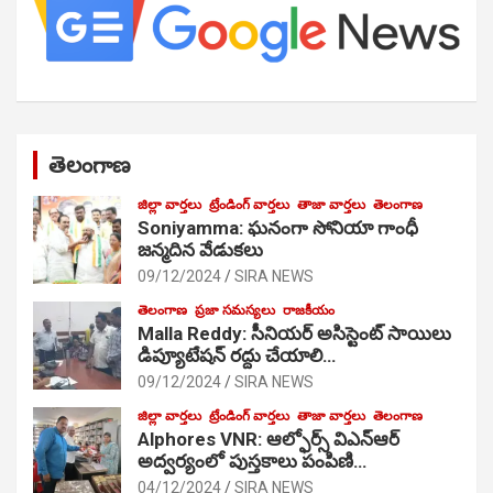
తెలంగాణ
జిల్లా వార్తలు
ట్రేండింగ్ వార్తలు
తాజా వార్తలు
తెలంగాణ
Soniyamma: ఘ‌నంగా సోనియా గాంధీ
జ‌న్మ‌దిన వేడుక‌లు
09/12/2024
SIRA NEWS
తెలంగాణ
ప్రజా సమస్యలు
రాజకీయం
Malla Reddy: సీనియర్ అసిస్టెంట్ సాయిలు
డిప్యూటేషన్ రద్దు చేయాలి…
09/12/2024
SIRA NEWS
జిల్లా వార్తలు
ట్రేండింగ్ వార్తలు
తాజా వార్తలు
తెలంగాణ
Alphores VNR: ఆల్ఫోర్స్ విఎన్ఆర్
అద్వర్యంలో పుస్తకాలు పంపిణి…
04/12/2024
SIRA NEWS