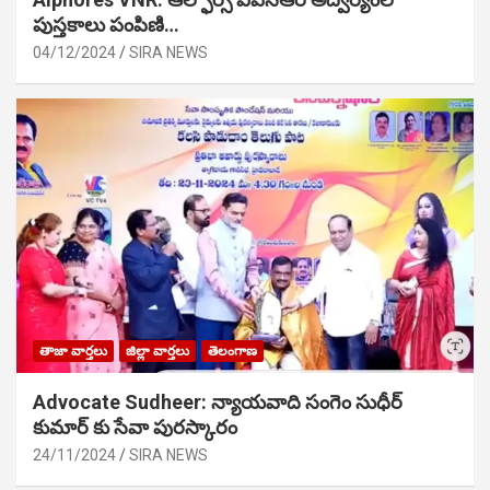
పుస్తకాలు పంపిణి…
04/12/2024
SIRA NEWS
తాజా వార్తలు
జిల్లా వార్తలు
తెలంగాణ
Advocate Sudheer: న్యాయవాది సంగెం సుధీర్
కుమార్ కు సేవా పురస్కారం
24/11/2024
SIRA NEWS