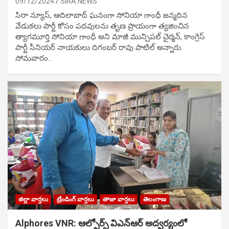
09/12/2024
SIRA NEWS
సిరా న్యూస్, ఆదిలాబాద్ ఘ‌నంగా సోనియా గాంధీ జ‌న్మ‌దిన
వేడుక‌లు పార్టీ కోసం ప‌ద‌వుల‌ను తృణ ప్రాయంగా త్య‌జించిన
త్యాగమూర్తి సోనియా గాంధీ అని మాజీ మున్సిప‌ల్ చైర్మ‌న్, కాంగ్రెస్
పార్టీ సీనియ‌ర్ నాయ‌కులు దిగంబ‌ర్ రావు పాటిల్ అన్నారు.
సోమవారం…
జిల్లా వార్తలు
ట్రేండింగ్ వార్తలు
తాజా వార్తలు
తెలంగాణ
Alphores VNR: ఆల్ఫోర్స్ విఎన్ఆర్ అద్వర్యంలో