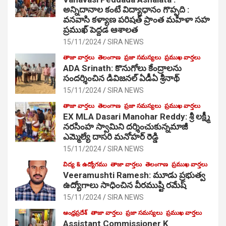
అన్నిదానాల కంటే విద్యాధానం గొప్పది :
వనవాసి కళ్యాణ పరిషత్ ప్రాంత మహిళా సహ
ప్రముఖ్ పెద్దడ ఆశాలత
15/11/2024
SIRA NEWS
తాజా వార్తలు
తెలంగాణ
ప్రజా సమస్యలు
ప్రముఖ వార్తలు
ADA Srinath: కొనుగోలు కేంద్రాల‌ను
సంద‌ర్శించిన డివిజనల్ ఏడీఏ శ్రీనాథ్
15/11/2024
SIRA NEWS
తాజా వార్తలు
తెలంగాణ
ప్రజా సమస్యలు
ప్రముఖ వార్తలు
EX MLA Dasari Manohar Reddy: శ్రీ లక్ష్మీ
నరసింహ స్వామిని దర్శించుకున్నమాజీ
ఎమ్మెల్యే దాసరి మనోహర్ రెడ్డి
15/11/2024
SIRA NEWS
విద్య & ఉద్యోగము
తాజా వార్తలు
తెలంగాణ
ప్రముఖ వార్తలు
Veeramushti Ramesh: మూడు ప్రభుత్వ
ఉద్యోగాలు సాధించిన వీరముష్టి రమేష్
15/11/2024
SIRA NEWS
ఆంధ్రప్రదేశ్
తాజా వార్తలు
ప్రజా సమస్యలు
ప్రముఖ వార్తలు
Assistant Commissioner K