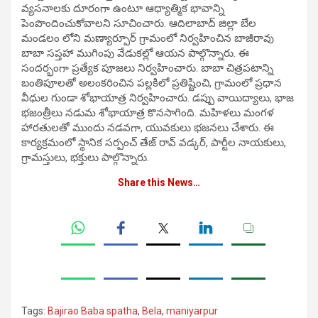
వ్యసనాలకు దూరంగా ఉంటూ ఆధ్యాత్మిక భావాన్ని
పెంపొందించుకోవాలని సూచించారు. ఆదిలాబాద్ జిల్లా బేల
మండలం లోని మణ్యార్పూర్ గ్రామంలో నిర్వహించిన బాజీరావు
బాబా సప్తహా ముగింపు వేడుకల్లో ఆయన పాల్గొన్నారు. ఈ
సందర్భంగా ప్రత్యేక పూజలు నిర్వహించారు. బాబా చిత్రపటాన్ని
బంతిపూలతో అలంకరించిన పల్లకిలో ప్రతిష్టించి, గ్రామంలో ప్రధాన
వీధుల గుండా శోభాయాత్ర నిర్వహించారు. డప్పు వాయిద్యాలు, భాజ
భజంత్రీలు నడుమ శోభాయాత్ర కొనసాగింది. మహిళలు మంగళ
హారతులతో ముందు నడవగా, యువకులు భజనలు చేశారు. ఈ
కార్యక్రమంలో స్థానిక సర్పంచ్ తేజ్ రావ్ వడ్కర్, పార్టీల నాయకులు,
గ్రామస్తులు, భక్తులు పాల్గొన్నారు.
Share this News…
Tags:
Bajirao Baba spatha
,
Bela
,
maniyarpur