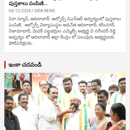
పుస్తకాలు పంపిణి…
04/12/2024
SIRA NEWS
సిరా న్యూస్, ఆదిలాబాద్: ఆల్ఫోర్స్ విఎన్ఆర్ అద్వర్యంలో పుస్తకాలు
పంపిణి… ఆల్ఫోర్స్ విద్యాసంస్థల అధినేత ఆదిలాబాద్, కరీంనగర్,
నిజామాబాద్, మెదక్ పట్టభద్రుల ఎమ్మెల్సీ అభ్యర్థి వి నరేందర్ రెడ్డి
అధ్వర్యం లో ఆదిలాబాద్ జిల్లా కేంద్రం లో పలువురు అభ్యర్థులకు
పోటిప‌రీక్ష‌ల‌కు…
ఇంకా చదవండి