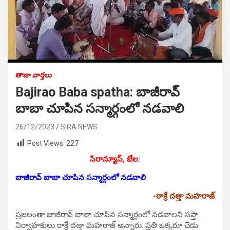
తాజా వార్తలు
Bajirao Baba spatha: బాజీరావ్
బాబా చూపిన సన్మార్గంలో నడవాలి
26/12/2023
SIRA NEWS
Post Views:
227
సిరాన్యూస్, బేల:
బాజీరావ్ బాబా చూపిన సన్మార్గంలో నడవాలి
-ఠాక్రే దత్తా మహరాజ్
ప్రజలంతా బాజీరావ్ బాబా చూపిన సన్మార్గంలో నడవాలని సప్తా
నిర్వాహకులు ఠాక్రే దత్తా మహరాజ్ అన్నారు. ప్రతి ఒక్కరూ చెడు