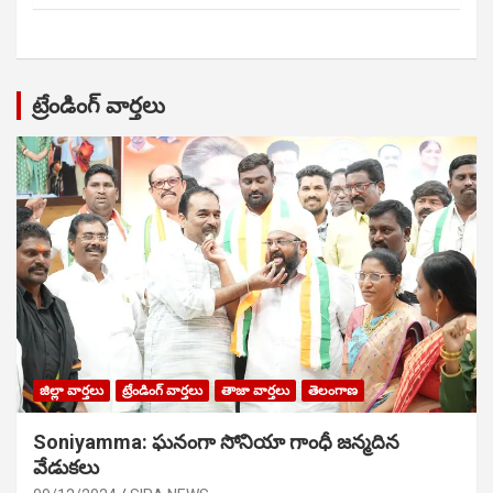
ట్రేండింగ్ వార్తలు
జిల్లా వార్తలు
ట్రేండింగ్ వార్తలు
తాజా వార్తలు
తెలంగాణ
Soniyamma: ఘ‌నంగా సోనియా గాంధీ జ‌న్మ‌దిన
వేడుక‌లు