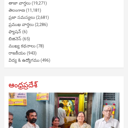
తాజా వార్తలు
(19,271)
తెలంగాణ
(11,181)
ప్రజా సమస్యలు
(2,681)
ప్రముఖ వార్తలు
(2,286)
ఫ్యాషన్
(6)
బిజినెస్
(65)
ముఖ్య కథనాలు
(78)
రాజకీయం
(943)
విద్య & ఉద్యోగము
(496)
ఆంధ్రప్రదేశ్