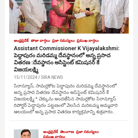
ఆంధ్రప్రదేశ్
తాజా వార్తలు
ప్రజా సమస్యలు
ప్రముఖ వార్తలు
Assistant Commissioner K Vijayalakshmi:
పెద్దాపురం మరిడమ్మ దేవస్థానంలో అన్న ప్రసాద
వితరణ :దేవస్థానం అసిస్టెంట్ కమిషనర్ కే
విజయలక్ష్మి
15/11/2024
SIRA NEWS
సిరాన్యూస్, సామర్లకోట పెద్దాపురం మరిడమ్మ దేవస్థానంలో
అన్న ప్రసాద వితరణ :దేవస్థానం అసిస్టెంట్ కమిషనర్ కే
విజయలక్ష్మి * చెక్కును అందజేసిన సామర్లకోట సిరాన్యూస్
రిపోర్టర్ పెద్దాపురం పట్టణంలో వెలసిన మరిటమ్మ అమ్మవారి
ఆలయంలో అన్న ప్రసాద వితరణ కార్యక్రమాన్ని శుక్రవారం…
ఆంధ్రప్రదేశ్
తెలంగాణ
ప్రజా సమస్యలు
ప్రముఖ వార్తలు