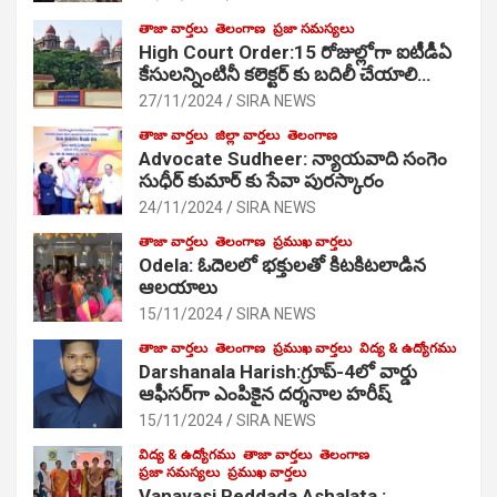
తాజా వార్తలు
తెలంగాణ
ప్రజా సమస్యలు
High Court Order:15 రోజుల్లోగా ఐటీడీఏ
కేసులన్నింటినీ కలెక్టర్ కు బదిలీ చేయాలి…
27/11/2024
SIRA NEWS
తాజా వార్తలు
జిల్లా వార్తలు
తెలంగాణ
Advocate Sudheer: న్యాయవాది సంగెం
సుధీర్ కుమార్ కు సేవా పురస్కారం
24/11/2024
SIRA NEWS
తాజా వార్తలు
తెలంగాణ
ప్రముఖ వార్తలు
Odela: ఓదెల‌లో భక్తులతో కిటకిటలాడిన
ఆల‌యాలు
15/11/2024
SIRA NEWS
తాజా వార్తలు
తెలంగాణ
ప్రముఖ వార్తలు
విద్య & ఉద్యోగము
Darshanala Harish:గ్రూప్-4లో వార్డు
ఆఫీసర్‌గా ఎంపికైన దర్శనాల హరీష్
15/11/2024
SIRA NEWS
విద్య & ఉద్యోగము
తాజా వార్తలు
తెలంగాణ
ప్రజా సమస్యలు
ప్రముఖ వార్తలు
Vanavasi Peddada Ashalata :