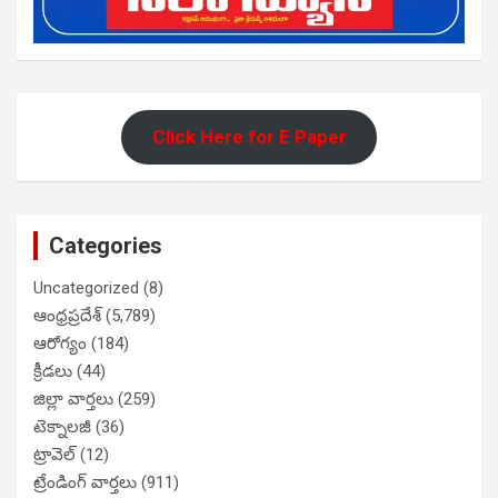
Click Here for E Paper
Categories
Uncategorized
(8)
ఆంధ్రప్రదేశ్
(5,789)
ఆరోగ్యం
(184)
క్రీడలు
(44)
జిల్లా వార్తలు
(259)
టెక్నాలజీ
(36)
ట్రావెల్
(12)
ట్రేండింగ్ వార్తలు
(911)