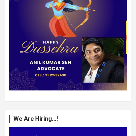
We Are Hiring…!