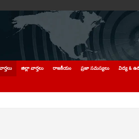
ార్తలు
జిల్లా వార్తలు
రాజకీయం
ప్రజా సమస్యలు
విద్య & ఉ