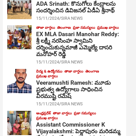
ADA Srinath: కొనుగోలు కేంద్రాల‌ను
సంద‌ర్శించిన డివిజనల్ ఏడీఏ శ్రీనాథ్
15/11/2024
SIRA NEWS
తాజా వార్తలు
తెలంగాణ
ప్రజా సమస్యలు
ప్రముఖ వార్తలు
EX MLA Dasari Manohar Reddy:
శ్రీ లక్ష్మీ నరసింహ స్వామిని
దర్శించుకున్నమాజీ ఎమ్మెల్యే దాసరి
మనోహర్ రెడ్డి
15/11/2024
SIRA NEWS
విద్య & ఉద్యోగము
తాజా వార్తలు
తెలంగాణ
ప్రముఖ వార్తలు
Veeramushti Ramesh: మూడు
ప్రభుత్వ ఉద్యోగాలు సాధించిన
వీరముష్టి రమేష్
15/11/2024
SIRA NEWS
ఆంధ్రప్రదేశ్
తాజా వార్తలు
ప్రజా సమస్యలు
ప్రముఖ వార్తలు
Assistant Commissioner K
Vijayalakshmi: పెద్దాపురం మరిడమ్మ