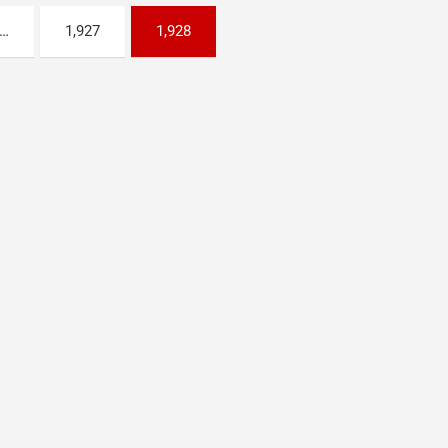
…
1,927
1,928