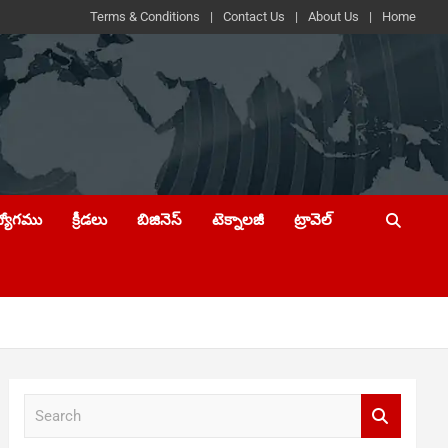
Terms & Conditions
Contact Us
About Us
Home
ద్యోగము
క్రీడలు
బిజినెస్
టెక్నాలజీ
ట్రావెల్
S
e
a