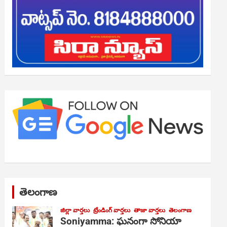
తెలంగాణ
జిల్లా వార్తలు
ట్రేండింగ్ వార్తలు
తాజా వార్తలు
తెలంగాణ
Soniyamma: ఘ‌నంగా సోనియా