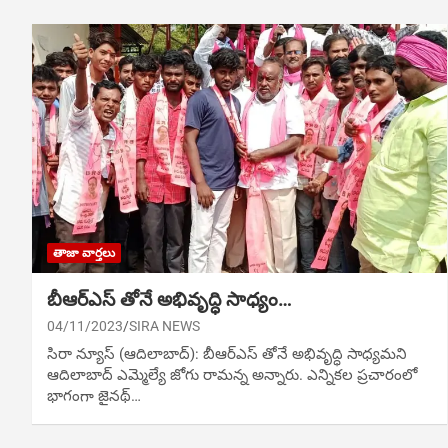
తాజా వార్తలు
బీఆర్ఎస్ తోనే అభివృద్ధి సాధ్యం…
04/11/2023
SIRA NEWS
సిరా న్యూస్ (ఆదిలాబాద్): బీఆర్ఎస్ తోనే అభివృద్ధి సాధ్యమని
ఆదిలాబాద్ ఎమ్మెల్యే జోగు రామన్న అన్నారు. ఎన్నికల ప్రచారంలో
భాగంగా జైనథ్…