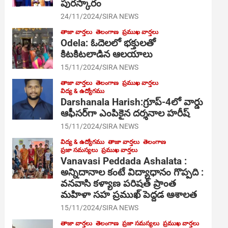
పురస్కారం
24/11/2024
SIRA NEWS
తాజా వార్తలు
తెలంగాణ
ప్రముఖ వార్తలు
Odela: ఓదెల‌లో భక్తులతో
కిటకిటలాడిన ఆల‌యాలు
15/11/2024
SIRA NEWS
తాజా వార్తలు
తెలంగాణ
ప్రముఖ వార్తలు
విద్య & ఉద్యోగము
Darshanala Harish:గ్రూప్-4లో వార్డు
ఆఫీసర్‌గా ఎంపికైన దర్శనాల హరీష్
15/11/2024
SIRA NEWS
విద్య & ఉద్యోగము
తాజా వార్తలు
తెలంగాణ
ప్రజా సమస్యలు
ప్రముఖ వార్తలు
Vanavasi Peddada Ashalata :
అన్నిదానాల కంటే విద్యాధానం గొప్పది :
వనవాసి కళ్యాణ పరిషత్ ప్రాంత
మహిళా సహ ప్రముఖ్ పెద్దడ ఆశాలత
15/11/2024
SIRA NEWS
తాజా వార్తలు
తెలంగాణ
ప్రజా సమస్యలు
ప్రముఖ వార్తలు