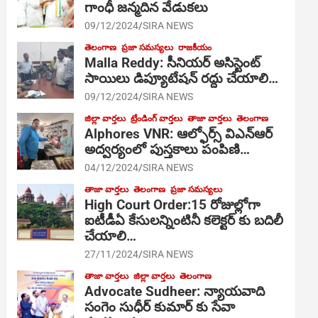
గాంధీ జ‌న్మ‌దిన వేడుక‌లు
09/12/2024
SIRA NEWS
తెలంగాణ
ప్రజా సమస్యలు
రాజకీయం
Malla Reddy: సీనియర్ అసిస్టెంట్
సాయిలు డిప్యూటేషన్ రద్దు చేయాలి…
09/12/2024
SIRA NEWS
జిల్లా వార్తలు
ట్రేండింగ్ వార్తలు
తాజా వార్తలు
తెలంగాణ
Alphores VNR: ఆల్ఫోర్స్ విఎన్ఆర్
అద్వర్యంలో పుస్తకాలు పంపిణి…
04/12/2024
SIRA NEWS
తాజా వార్తలు
తెలంగాణ
ప్రజా సమస్యలు
High Court Order:15 రోజుల్లోగా
ఐటీడీఏ కేసులన్నింటినీ కలెక్టర్ కు బదిలీ
చేయాలి…
27/11/2024
SIRA NEWS
తాజా వార్తలు
జిల్లా వార్తలు
తెలంగాణ
Advocate Sudheer: న్యాయవాది
సంగెం సుధీర్ కుమార్ కు సేవా