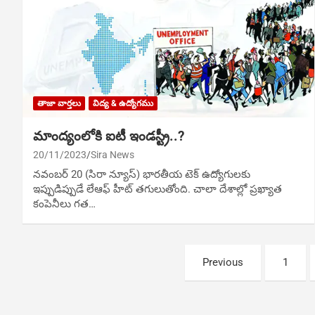
తాజా వార్తలు
విద్య & ఉద్యోగము
మాంద్యంలోకి ఐటీ ఇండస్ట్రీ..?
20/11/2023
Sira News
నవంబర్ 20 (సిరా న్యూస్) భారతీయ టెక్ ఉద్యోగులకు
ఇప్పుడిప్పుడే లేఆఫ్ హీట్ తగులుతోంది. చాలా దేశాల్లో ప్రఖ్యాత
కంపెనీలు గత…
Posts
Previous
1
navigation