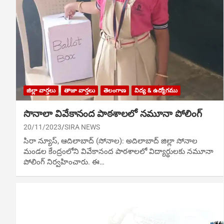
జిల్లా వార్తలు
తాజా వార్తలు
తెలంగాణ
విద్య & ఉద్యోగము
సొనాలా వివేకానంద పాఠశాలలో నమూనా పోలింగ్
20/11/2023
SIRA NEWS
సిరా న్యూస్, ఆదిలాబాద్ (సోనాల): అదిలాబాద్ జిల్లా సోనాల
మండల కేంద్రంలోని వివేకానంద పాఠశాలలో విద్యార్థులకు నమూనా
పోలింగ్‌ నిర్వహించారు. ఈ…