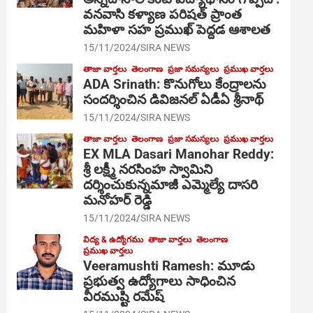
వనవాసి కళ్యాణ పరిషత్ ప్రాంత
మహిళా సహ ప్రముఖ్ పెద్దడ ఆశాలత
15/11/2024
SIRA NEWS
తాజా వార్తలు
తెలంగాణ
ప్రజా సమస్యలు
ప్రముఖ వార్తలు
ADA Srinath: కొనుగోలు కేంద్రాల‌ను
సంద‌ర్శించిన డివిజనల్ ఏడీఏ శ్రీనాథ్
15/11/2024
SIRA NEWS
తాజా వార్తలు
తెలంగాణ
ప్రజా సమస్యలు
ప్రముఖ వార్తలు
EX MLA Dasari Manohar Reddy:
శ్రీ లక్ష్మీ నరసింహ స్వామిని
దర్శించుకున్నమాజీ ఎమ్మెల్యే దాసరి
మనోహర్ రెడ్డి
15/11/2024
SIRA NEWS
విద్య & ఉద్యోగము
తాజా వార్తలు
తెలంగాణ
ప్రముఖ వార్తలు
Veeramushti Ramesh: మూడు
ప్రభుత్వ ఉద్యోగాలు సాధించిన
వీరముష్టి రమేష్