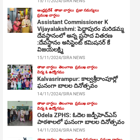
15/11/2024
SIRA NEWS
ఆంధ్రప్రదేశ్
తాజా వార్తలు
ప్రజా సమస్యలు
ప్రముఖ వార్తలు
Assistant Commissioner K
Vijayalakshmi: పెద్దాపురం మరిడమ్మ
దేవస్థానంలో అన్న ప్రసాద వితరణ
:దేవస్థానం అసిస్టెంట్ కమిషనర్ కే
విజయలక్ష్మి
15/11/2024
SIRA NEWS
తాజా వార్తలు
తెలంగాణ
ప్రముఖ వార్తలు
విద్య & ఉద్యోగము
Kalvasrirampur: కాల్వశ్రీరాంపూర్లో
ఘనంగా బాలల దినోత్సవం
14/11/2024
SIRA NEWS
తాజా వార్తలు
తెలంగాణ
ప్రముఖ వార్తలు
విద్య & ఉద్యోగము
Odela ZPHS: ఓదెల జ‌డ్పీహెచ్ఎస్
పాఠ‌శాల‌లో ఘనంగా బాలల దినోత్సవం
14/11/2024
SIRA NEWS
తాజా వార్తలు
తెలంగాణ
ప్రజా సమస్యలు
ప్రముఖ వార్తలు