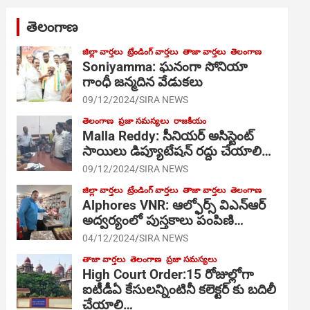
తెలంగాణ
జిల్లా వార్తలు
ట్రేండింగ్ వార్తలు
తాజా వార్తలు
తెలంగాణ
Soniyamma: ఘ‌నంగా సోనియా
గాంధీ జ‌న్మ‌దిన వేడుక‌లు
09/12/2024
SIRA NEWS
తెలంగాణ
ప్రజా సమస్యలు
రాజకీయం
Malla Reddy: సీనియర్ అసిస్టెంట్
సాయిలు డిప్యూటేషన్ రద్దు చేయాలి…
09/12/2024
SIRA NEWS
జిల్లా వార్తలు
ట్రేండింగ్ వార్తలు
తాజా వార్తలు
తెలంగాణ
Alphores VNR: ఆల్ఫోర్స్ విఎన్ఆర్
అద్వర్యంలో పుస్తకాలు పంపిణి…
04/12/2024
SIRA NEWS
తాజా వార్తలు
తెలంగాణ
ప్రజా సమస్యలు
High Court Order:15 రోజుల్లోగా
ఐటీడీఏ కేసులన్నింటినీ కలెక్టర్ కు బదిలీ
చేయాలి…