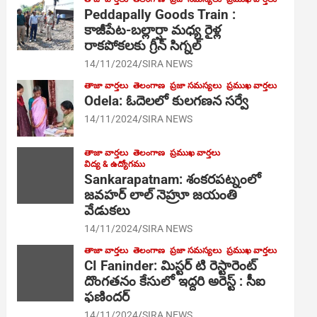
Peddapally Goods Train :
కాజీపేట-బల్లార్షా మధ్య రైళ్ల
రాకపోకలకు గ్రీన్ సిగ్నల్
14/11/2024
SIRA NEWS
తాజా వార్తలు
తెలంగాణ
ప్రజా సమస్యలు
ప్రముఖ వార్తలు
Odela: ఓదెలలో కులగణన సర్వే
14/11/2024
SIRA NEWS
తాజా వార్తలు
తెలంగాణ
ప్రముఖ వార్తలు
విద్య & ఉద్యోగము
Sankarapatnam: శంకరపట్నంలో
జవహర్ లాల్ నెహ్రూ జయంతి
వేడుకలు
14/11/2024
SIRA NEWS
తాజా వార్తలు
తెలంగాణ
ప్రజా సమస్యలు
ప్రముఖ వార్తలు
CI Faninder: మిస్టర్ టి రెస్టారెంట్
దొంగతనం కేసులో ఇద్దరి అరెస్ట్ : సీఐ
ఫణిందర్
14/11/2024
SIRA NEWS