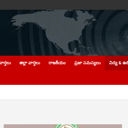
ార్తలు
జిల్లా వార్తలు
రాజకీయం
ప్రజా సమస్యలు
విద్య & ఉ