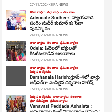
27/11/2024
SIRA NEWS
తాజా వార్తలు
జిల్లా వార్తలు
తెలంగాణ
Advocate Sudheer: న్యాయవాది
సంగెం సుధీర్ కుమార్ కు సేవా
పురస్కారం
24/11/2024
SIRA NEWS
తాజా వార్తలు
తెలంగాణ
ప్రముఖ వార్తలు
Odela: ఓదెల‌లో భక్తులతో
కిటకిటలాడిన ఆల‌యాలు
15/11/2024
SIRA NEWS
తాజా వార్తలు
తెలంగాణ
ప్రముఖ వార్తలు
విద్య & ఉద్యోగము
Darshanala Harish:గ్రూప్-4లో వార్డు
ఆఫీసర్‌గా ఎంపికైన దర్శనాల హరీష్
15/11/2024
SIRA NEWS
విద్య & ఉద్యోగము
తాజా వార్తలు
తెలంగాణ
ప్రజా సమస్యలు
ప్రముఖ వార్తలు
Vanavasi Peddada Ashalata :
అన్నిదానాల కంటే విద్యాధానం గొప్పది :