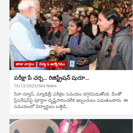
తాజా వార్తలు
విద్య & ఉద్యోగము
పరీక్షా పే చర్చ… రిజిస్ట్రేషన్ షురూ…
16/12/2023
Sira News
సిరా న్యూస్, న్యూఢిల్లీ; పరీక్షల సమయం దగ్గరపడుతోంది. దీంతో
ప్రిపరేషన్‌పై పూర్తిగా దృష్టిసారించలేక ఇబ్బందులు పడుతుంటారు. ఈ
సమయంలో విద్యార్థులు ఒత్తిడి,…