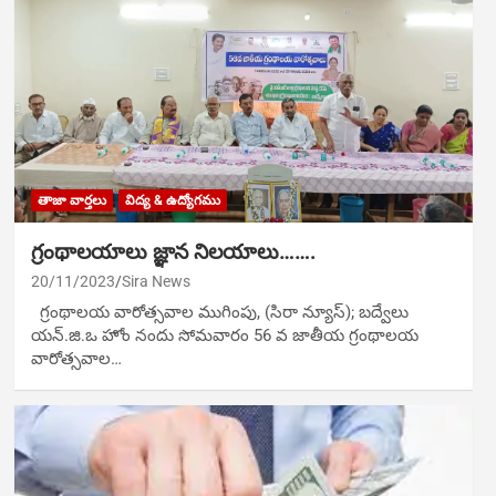
తాజా వార్తలు
విద్య & ఉద్యోగము
గ్రంథాలయాలు జ్ఞాన నిలయాలు…….
20/11/2023
Sira News
గ్రంథాలయ వారోత్సవాల ముగింపు, (సిరా న్యూస్); బద్వేలు
యన్.జి.ఒ హోం నందు సోమవారం 56 వ జాతీయ గ్రంథాలయ
వారోత్సవాల…