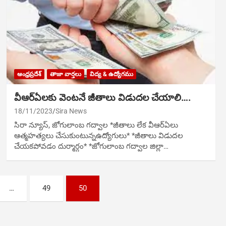
ఆంధ్రప్రదేశ్
తాజా వార్తలు
విద్య & ఉద్యోగము
వీఆర్ఏలకు వెంటనే జీతాలు విడుదల చేయాలి….
18/11/2023
Sira News
సిరా న్యూస్, జోగులాంబ గద్వాల *జీతాలు లేక వీఆర్ఏలు
ఆత్మహత్యలు చేసుకుంటున్నఉద్యోగులు* *జీతాలు విడుదల
చేయకపోవడం దుర్మార్గం* *జోగులాంబ గద్వాల జిల్లా…
…
49
50