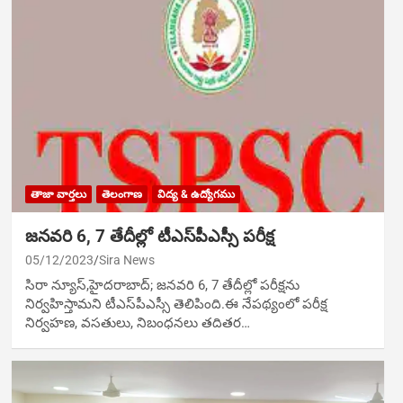
తాజా వార్తలు
తెలంగాణ
విద్య & ఉద్యోగము
జనవరి 6, 7 తేదీల్లో టీఎస్‌పీఎస్సీ పరీక్ష
05/12/2023
Sira News
సిరా న్యూస్,హైదరాబాద్‌; జనవరి 6, 7 తేదీల్లో పరీక్షను
నిర్వహిస్తామని టీఎస్‌పీఎస్సీ తెలిపింది.ఈ నేపథ్యంలో పరీక్ష
నిర్వహణ, వసతులు, నిబంధనలు తదితర…