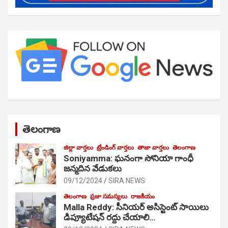
తెలంగాణ
జిల్లా వార్తలు
ట్రేండింగ్ వార్తలు
తాజా వార్తలు
తెలంగాణ
Soniyamma: ఘ‌నంగా సోనియా గాంధీ
జ‌న్మ‌దిన వేడుక‌లు
09/12/2024
SIRA NEWS
తెలంగాణ
ప్రజా సమస్యలు
రాజకీయం
Malla Reddy: సీనియర్ అసిస్టెంట్ సాయిలు
డిప్యూటేషన్ రద్దు చేయాలి…