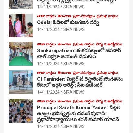
14/11/2024
SIRA NEWS
తాజా వార్తలు
తెలంగాణ
ప్రజా సమస్యలు
ప్రముఖ వార్తలు
Odela: ఓదెలలో కులగణన సర్వే
14/11/2024
SIRA NEWS
తాజా వార్తలు
తెలంగాణ
ప్రముఖ వార్తలు
విద్య & ఉద్యోగము
Sankarapatnam: శంకరపట్నంలో జవహర్
లాల్ నెహ్రూ జయంతి వేడుకలు
14/11/2024
SIRA NEWS
తాజా వార్తలు
తెలంగాణ
ప్రజా సమస్యలు
ప్రముఖ వార్తలు
CI Faninder: మిస్టర్ టి రెస్టారెంట్ దొంగతనం
కేసులో ఇద్దరి అరెస్ట్ : సీఐ ఫణిందర్
14/11/2024
SIRA NEWS
తాజా వార్తలు
తెలంగాణ
ప్రముఖ వార్తలు
విద్య & ఉద్యోగము
Principal Sarath Kumar Yadav : పిల్లల
ఉజ్వల భవిష్యత్తుకు చదువే పునాది :
ప్రధానోపాధ్యాయులు శరత్ కుమార్ యాదవ్
14/11/2024
SIRA NEWS