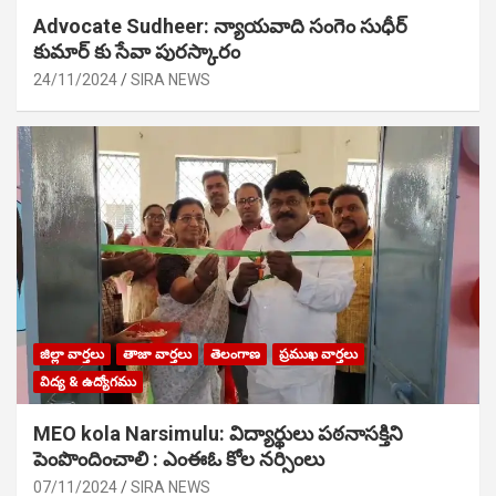
Advocate Sudheer: న్యాయవాది సంగెం సుధీర్
కుమార్ కు సేవా పురస్కారం
24/11/2024
SIRA NEWS
జిల్లా వార్తలు
తాజా వార్తలు
తెలంగాణ
ప్రముఖ వార్తలు
విద్య & ఉద్యోగము
MEO kola Narsimulu: విద్యార్థులు పఠ‌నాసక్తిని
పెంపొందించాలి : ఎంఈఓ కోల నర్సింలు
07/11/2024
SIRA NEWS