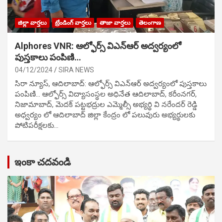
జిల్లా వార్తలు
ట్రేండింగ్ వార్తలు
తాజా వార్తలు
తెలంగాణ
Alphores VNR: ఆల్ఫోర్స్ విఎన్ఆర్ అద్వర్యంలో
పుస్తకాలు పంపిణి…
04/12/2024
SIRA NEWS
సిరా న్యూస్, ఆదిలాబాద్: ఆల్ఫోర్స్ విఎన్ఆర్ అద్వర్యంలో పుస్తకాలు
పంపిణి… ఆల్ఫోర్స్ విద్యాసంస్థల అధినేత ఆదిలాబాద్, కరీంనగర్,
నిజామాబాద్, మెదక్ పట్టభద్రుల ఎమ్మెల్సీ అభ్యర్థి వి నరేందర్ రెడ్డి
అధ్వర్యం లో ఆదిలాబాద్ జిల్లా కేంద్రం లో పలువురు అభ్యర్థులకు
పోటిప‌రీక్ష‌ల‌కు…
ఇంకా చదవండి