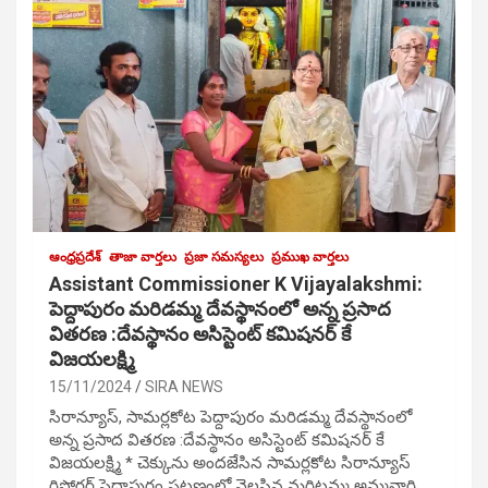
ఆంధ్రప్రదేశ్
తాజా వార్తలు
ప్రజా సమస్యలు
ప్రముఖ వార్తలు
Assistant Commissioner K Vijayalakshmi:
పెద్దాపురం మరిడమ్మ దేవస్థానంలో అన్న ప్రసాద
వితరణ :దేవస్థానం అసిస్టెంట్ కమిషనర్ కే
విజయలక్ష్మి
15/11/2024
SIRA NEWS
సిరాన్యూస్, సామర్లకోట పెద్దాపురం మరిడమ్మ దేవస్థానంలో
అన్న ప్రసాద వితరణ :దేవస్థానం అసిస్టెంట్ కమిషనర్ కే
విజయలక్ష్మి * చెక్కును అందజేసిన సామర్లకోట సిరాన్యూస్
రిపోర్టర్ పెద్దాపురం పట్టణంలో వెలసిన మరిటమ్మ అమ్మవారి