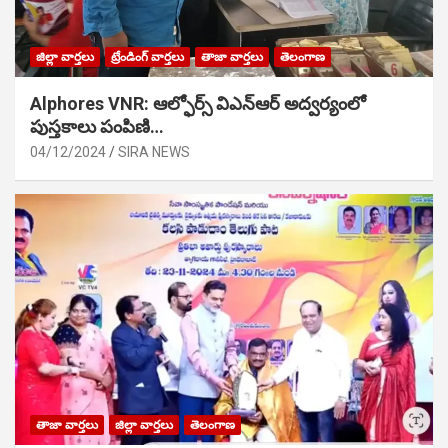
జిల్లా వార్తలు
ట్రేండింగ్ వార్తలు
తాజా వార్తలు
తెలంగాణ
Alphores VNR: ఆల్ఫోర్స్ విఎన్ఆర్ అద్వర్యంలో
పుస్తకాలు పంపిణి…
04/12/2024
SIRA NEWS
తాజా వార్తలు
జిల్లా వార్తలు
తెలంగాణ