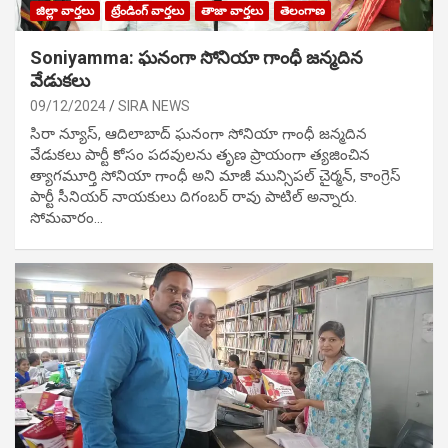
జిల్లా వార్తలు
ట్రేండింగ్ వార్తలు
తాజా వార్తలు
తెలంగాణ
Soniyamma: ఘ‌నంగా సోనియా గాంధీ జ‌న్మ‌దిన
వేడుక‌లు
09/12/2024
SIRA NEWS
సిరా న్యూస్, ఆదిలాబాద్ ఘ‌నంగా సోనియా గాంధీ జ‌న్మ‌దిన
వేడుక‌లు పార్టీ కోసం ప‌ద‌వుల‌ను తృణ ప్రాయంగా త్య‌జించిన
త్యాగమూర్తి సోనియా గాంధీ అని మాజీ మున్సిప‌ల్ చైర్మ‌న్, కాంగ్రెస్
పార్టీ సీనియ‌ర్ నాయ‌కులు దిగంబ‌ర్ రావు పాటిల్ అన్నారు.
సోమవారం…