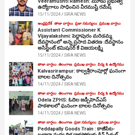
Veeramushti Ramesh: మూడు ప్రభుత్వ
ఉద్యోగాలు సాధించిన వీరముష్టి రమేష్
15/11/2024
SIRA NEWS
ఆంధ్రప్రదేశ్
తాజా వార్తలు
ప్రజా సమస్యలు
ప్రముఖ వార్తలు
Assistant Commissioner K
Vijayalakshmi: పెద్దాపురం మరిడమ్మ
దేవస్థానంలో అన్న ప్రసాద వితరణ :దేవస్థానం
అసిస్టెంట్ కమిషనర్ కే విజయలక్ష్మి
15/11/2024
SIRA NEWS
తాజా వార్తలు
తెలంగాణ
ప్రముఖ వార్తలు
విద్య & ఉద్యోగము
Kalvasrirampur: కాల్వశ్రీరాంపూర్లో ఘనంగా
బాలల దినోత్సవం
14/11/2024
SIRA NEWS
తాజా వార్తలు
తెలంగాణ
ప్రముఖ వార్తలు
విద్య & ఉద్యోగము
Odela ZPHS: ఓదెల జ‌డ్పీహెచ్ఎస్
పాఠ‌శాల‌లో ఘనంగా బాలల దినోత్సవం
14/11/2024
SIRA NEWS
తాజా వార్తలు
తెలంగాణ
ప్రజా సమస్యలు
ప్రముఖ వార్తలు
Peddapally Goods Train : కాజీపేట-
బల్లార్షా మధ్య రైళ్ల రాకపోకలకు గ్రీన్ సిగ్నల్