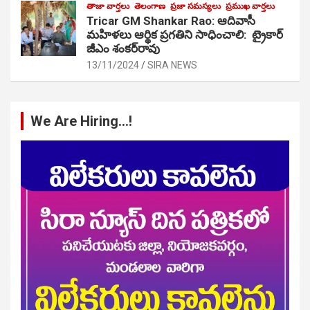
తాజా వార్తలు
తెలంగాణ
ప్రజా సమస్యలు
ప్రముఖ వార్తలు
Tricar GM Shankar Rao: ఆదివాసీ
మహిళలు ఆర్థిక ప్రగతిని సాధించాలి: ట్రైకార్
జీఎం శంకర్‌రావు
13/11/2024
SIRA NEWS
We Are Hiring…!