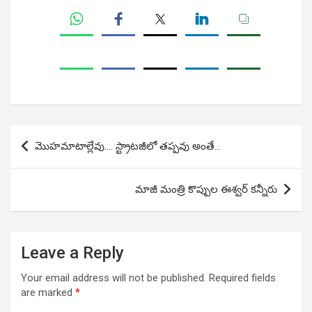
Post
మొహమాటాల్లేవు…. స్ట్రాటజీలో తప్పవు అంతే…
navigation
మాజీ మంత్రి కొప్పుల ఈశ్వర్ కన్నీరు
Leave a Reply
Your email address will not be published.
Required fields
are marked
*