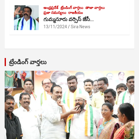
ఆంధ్రప్రదేశ్
ట్రేండింగ్ వార్తలు
తాజా వార్తలు
ప్రజా సమస్యలు
రాజకీయం
గుమ్మనూరు వర్సెస్ జేసీ…
13/11/2024
Sira News
ట్రేండింగ్ వార్తలు