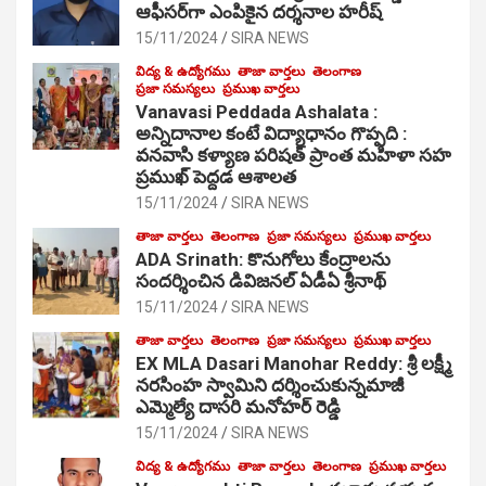
ఆఫీసర్‌గా ఎంపికైన దర్శనాల హరీష్
15/11/2024
SIRA NEWS
విద్య & ఉద్యోగము
తాజా వార్తలు
తెలంగాణ
ప్రజా సమస్యలు
ప్రముఖ వార్తలు
Vanavasi Peddada Ashalata :
అన్నిదానాల కంటే విద్యాధానం గొప్పది :
వనవాసి కళ్యాణ పరిషత్ ప్రాంత మహిళా సహ
ప్రముఖ్ పెద్దడ ఆశాలత
15/11/2024
SIRA NEWS
తాజా వార్తలు
తెలంగాణ
ప్రజా సమస్యలు
ప్రముఖ వార్తలు
ADA Srinath: కొనుగోలు కేంద్రాల‌ను
సంద‌ర్శించిన డివిజనల్ ఏడీఏ శ్రీనాథ్
15/11/2024
SIRA NEWS
తాజా వార్తలు
తెలంగాణ
ప్రజా సమస్యలు
ప్రముఖ వార్తలు
EX MLA Dasari Manohar Reddy: శ్రీ లక్ష్మీ
నరసింహ స్వామిని దర్శించుకున్నమాజీ
ఎమ్మెల్యే దాసరి మనోహర్ రెడ్డి
15/11/2024
SIRA NEWS
విద్య & ఉద్యోగము
తాజా వార్తలు
తెలంగాణ
ప్రముఖ వార్తలు