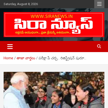
Skip
Saturday, August 8, 2026
to
content
Telugu Online News Daily
SIRA NEWS
Home
తాజా వార్తలు
పరీక్షా పే చర్చ… రిజిస్ట్రేషన్ షురూ…