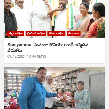
జిల్లా వార్తలు
ట్రేండింగ్ వార్తలు
తాజా వార్తలు
తెలంగాణ
Soniyamma: ఘ‌నంగా సోనియా గాంధీ జ‌న్మ‌దిన
వేడుక‌లు
09/12/2024
SIRA NEWS