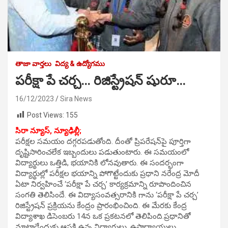
తాజా వార్తలు
విద్య & ఉద్యోగము
పరీక్షా పే చర్చ… రిజిస్ట్రేషన్ షురూ…
16/12/2023
Sira News
Post Views:
155
సిరా న్యూస్, న్యూఢిల్లీ;
పరీక్షల సమయం దగ్గరపడుతోంది. దీంతో ప్రిపరేషన్‌పై పూర్తిగా
దృష్టిసారించలేక ఇబ్బందులు పడుతుంటారు. ఈ సమయంలో
విద్యార్థులు ఒత్తిడి, భయానికి లోనవుతారు. ఈ సందర్భంగా
విద్యార్థుల్లో పరీక్షల భయాన్ని పోగొట్టేందుకు ప్రధాని నరేంద్ర మోదీ
ఏటా నిర్వహించే ‘పరీక్షా పే చర్చ’ కార్యక్రమాన్ని రూపొందించిన
సంగతి తెలిసిందే. ఈ విద్యాసంవత్సరానికి గాను ‘పరీక్షా పే చర్చ’
రిజిస్ట్రేషన్ ప్రక్రియను కేంద్రం ప్రారంభించింది. ఈ మేరకు కేంద్ర
విద్యాశాఖ డిసెంబరు 14న ఒక ప్రకటనలో తెలిపింది.ప్రధానితో
మాట్లాడేందుకు ఆసక్తి ఉన్న విద్యార్థులు, ఉపాధ్యాయులు,