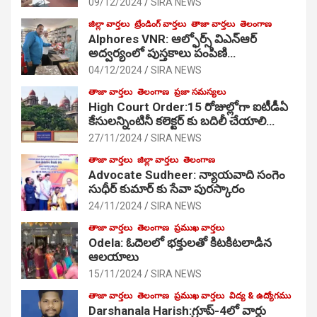
09/12/2024
SIRA NEWS
జిల్లా వార్తలు
ట్రేండింగ్ వార్తలు
తాజా వార్తలు
తెలంగాణ
Alphores VNR: ఆల్ఫోర్స్ విఎన్ఆర్
అద్వర్యంలో పుస్తకాలు పంపిణి…
04/12/2024
SIRA NEWS
తాజా వార్తలు
తెలంగాణ
ప్రజా సమస్యలు
High Court Order:15 రోజుల్లోగా ఐటీడీఏ
కేసులన్నింటినీ కలెక్టర్ కు బదిలీ చేయాలి…
27/11/2024
SIRA NEWS
తాజా వార్తలు
జిల్లా వార్తలు
తెలంగాణ
Advocate Sudheer: న్యాయవాది సంగెం
సుధీర్ కుమార్ కు సేవా పురస్కారం
24/11/2024
SIRA NEWS
తాజా వార్తలు
తెలంగాణ
ప్రముఖ వార్తలు
Odela: ఓదెల‌లో భక్తులతో కిటకిటలాడిన
ఆల‌యాలు
15/11/2024
SIRA NEWS
తాజా వార్తలు
తెలంగాణ
ప్రముఖ వార్తలు
విద్య & ఉద్యోగము
Darshanala Harish:గ్రూప్-4లో వార్డు