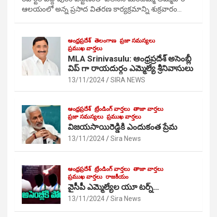
ఆలయంలో అన్న ప్రసాద వితరణ కార్యక్రమాన్ని శుక్రవారం…
ఆంధ్రప్రదేశ్
తెలంగాణ
ప్రజా సమస్యలు
ప్రముఖ వార్తలు
MLA Srinivasulu: ఆంధ్రప్రదేశ్ అసెంబ్లీ
విప్ గా రాయదుర్గం ఎమ్మెల్యే శ్రీనివాసులు
13/11/2024
SIRA NEWS
ఆంధ్రప్రదేశ్
ట్రేండింగ్ వార్తలు
తాజా వార్తలు
ప్రజా సమస్యలు
ప్రముఖ వార్తలు
విజయసాయిరెడ్డికి ఎందుకంత ప్రేమ
13/11/2024
Sira News
ఆంధ్రప్రదేశ్
ట్రేండింగ్ వార్తలు
తాజా వార్తలు
ప్రముఖ వార్తలు
రాజకీయం
వైసీపీ ఎమ్మెల్యేల యూ టర్న్…
13/11/2024
Sira News