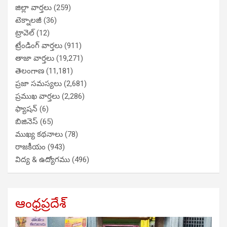
జిల్లా వార్తలు
(259)
టెక్నాలజీ
(36)
ట్రావెల్
(12)
ట్రేండింగ్ వార్తలు
(911)
తాజా వార్తలు
(19,271)
తెలంగాణ
(11,181)
ప్రజా సమస్యలు
(2,681)
ప్రముఖ వార్తలు
(2,286)
ఫ్యాషన్
(6)
బిజినెస్
(65)
ముఖ్య కథనాలు
(78)
రాజకీయం
(943)
విద్య & ఉద్యోగము
(496)
ఆంధ్రప్రదేశ్