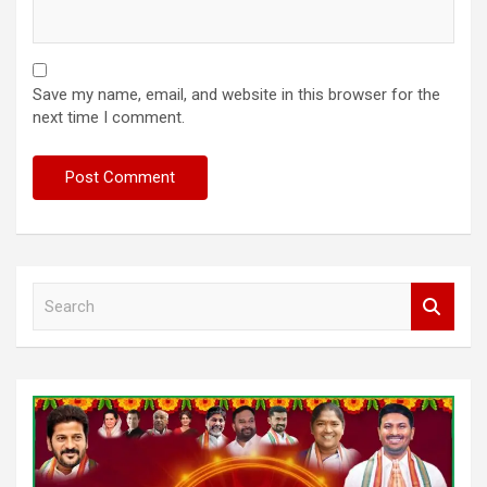
Save my name, email, and website in this browser for the
next time I comment.
S
e
a
r
c
h