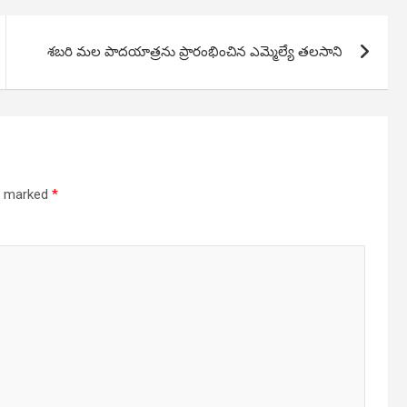
శబరి మల పాదయాత్రను ప్రారంభించిన ఎమ్మెల్యే తలసాని
re marked
*