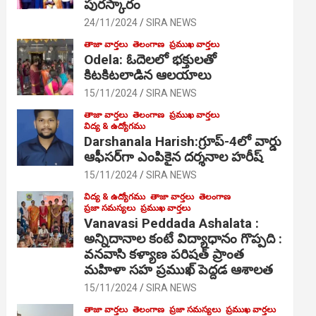
పురస్కారం
24/11/2024
SIRA NEWS
తాజా వార్తలు
తెలంగాణ
ప్రముఖ వార్తలు
Odela: ఓదెల‌లో భక్తులతో
కిటకిటలాడిన ఆల‌యాలు
15/11/2024
SIRA NEWS
తాజా వార్తలు
తెలంగాణ
ప్రముఖ వార్తలు
విద్య & ఉద్యోగము
Darshanala Harish:గ్రూప్-4లో వార్డు
ఆఫీసర్‌గా ఎంపికైన దర్శనాల హరీష్
15/11/2024
SIRA NEWS
విద్య & ఉద్యోగము
తాజా వార్తలు
తెలంగాణ
ప్రజా సమస్యలు
ప్రముఖ వార్తలు
Vanavasi Peddada Ashalata :
అన్నిదానాల కంటే విద్యాధానం గొప్పది :
వనవాసి కళ్యాణ పరిషత్ ప్రాంత
మహిళా సహ ప్రముఖ్ పెద్దడ ఆశాలత
15/11/2024
SIRA NEWS
తాజా వార్తలు
తెలంగాణ
ప్రజా సమస్యలు
ప్రముఖ వార్తలు