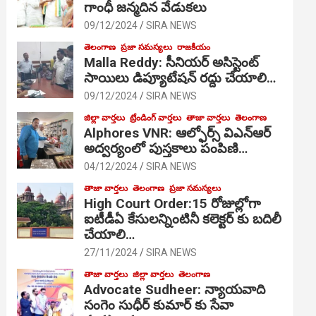
గాంధీ జ‌న్మ‌దిన వేడుక‌లు
09/12/2024
SIRA NEWS
తెలంగాణ
ప్రజా సమస్యలు
రాజకీయం
Malla Reddy: సీనియర్ అసిస్టెంట్
సాయిలు డిప్యూటేషన్ రద్దు చేయాలి…
09/12/2024
SIRA NEWS
జిల్లా వార్తలు
ట్రేండింగ్ వార్తలు
తాజా వార్తలు
తెలంగాణ
Alphores VNR: ఆల్ఫోర్స్ విఎన్ఆర్
అద్వర్యంలో పుస్తకాలు పంపిణి…
04/12/2024
SIRA NEWS
తాజా వార్తలు
తెలంగాణ
ప్రజా సమస్యలు
High Court Order:15 రోజుల్లోగా
ఐటీడీఏ కేసులన్నింటినీ కలెక్టర్ కు బదిలీ
చేయాలి…
27/11/2024
SIRA NEWS
తాజా వార్తలు
జిల్లా వార్తలు
తెలంగాణ
Advocate Sudheer: న్యాయవాది
సంగెం సుధీర్ కుమార్ కు సేవా