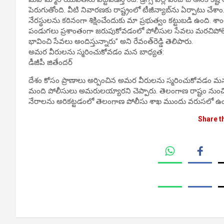
పెరుగుతోంది. వీటి నివారణకు రాష్ట్రంలో టీజీన్యాబ్‌ను ఏర్పాటు చేశాం.
నేరస్థులను కఠినంగా శిక్షించేందుకు మా ప్రభుత్వం కట్టుబడి ఉంది. శా
పండుగలు ప్రశాంతంగా జరుపుకోవడంలో పోలీసుల సేవలు మరచిపోల
భావించి సేవలు అందిస్తున్నారు’’ అని రేవంత్‌రెడ్డి తెలిపారు.
అమర వీరులను స్మరించుకోవడం మన బాధ్యత:
డీజీపీ జితేందర్‌
దేశం కోసం ప్రాణాలు అర్పించిన అమర వీరులను స్మరించుకోవడం మన బ
మంది పోలీసులు అమరులయ్యారని చెప్పారు. తెలంగాణ రాష్టం నుంచి ఒక
నేరాలను అరికట్టడంలో తెలంగాణ పోలీసు శాఖ ముందు వరుసలో ఉం
Share t