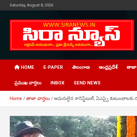
Skip
Saturday, August 8, 2026
to
content
Telugu Online News Daily
SIRA NEWS
HOME
E-PAPER
తెలంగాణ
ఆంధ్రప్రదేశ్
తాజా 
ప్రముఖ వార్తలు
INBOX
SEND NEWS
Home
తాజా వార్తలు
అమరులైన కానిస్టేబుల్‌, ఏఎస్సై కుటుంబాలకు ర