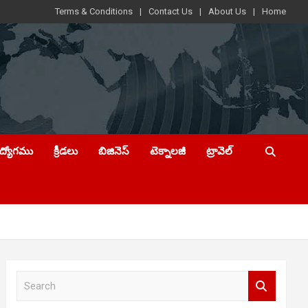
Terms & Conditions
Contact Us
About Us
Home
ఉద్యోగము
క్రీడలు
బిజినెస్
టెక్నాలజీ
ట్రావెల్
S
e
a