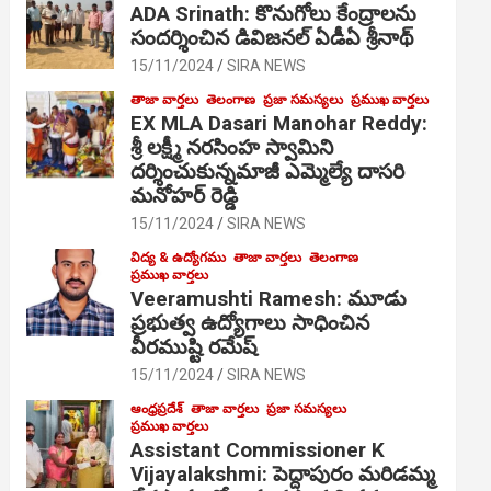
ADA Srinath: కొనుగోలు కేంద్రాల‌ను
సంద‌ర్శించిన డివిజనల్ ఏడీఏ శ్రీనాథ్
15/11/2024
SIRA NEWS
తాజా వార్తలు
తెలంగాణ
ప్రజా సమస్యలు
ప్రముఖ వార్తలు
EX MLA Dasari Manohar Reddy:
శ్రీ లక్ష్మీ నరసింహ స్వామిని
దర్శించుకున్నమాజీ ఎమ్మెల్యే దాసరి
మనోహర్ రెడ్డి
15/11/2024
SIRA NEWS
విద్య & ఉద్యోగము
తాజా వార్తలు
తెలంగాణ
ప్రముఖ వార్తలు
Veeramushti Ramesh: మూడు
ప్రభుత్వ ఉద్యోగాలు సాధించిన
వీరముష్టి రమేష్
15/11/2024
SIRA NEWS
ఆంధ్రప్రదేశ్
తాజా వార్తలు
ప్రజా సమస్యలు
ప్రముఖ వార్తలు
Assistant Commissioner K
Vijayalakshmi: పెద్దాపురం మరిడమ్మ