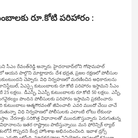
టుంబాలకు రూ.కోటి పరిహారం :
 సీఎం రేవంత్‌రెడ్డి అన్నారు. హైదరాబాద్‌లోని గోషామహల్‌
 ఆయన పాల్గొని మాట్లాడారు. దేశ భద్రత, ప్రజల రక్షణలో పోలీసుల
దుకుంటుందని చెప్పారు. విధి నిర్వహణలో మరణించిన అధికారులను
ానిస్టేబుల్‌, ఏఎస్సై కుటుంబాలకు రూ.కోటి పరిహారం ఇస్తామని సీఎం
 25 లక్షలు.. డీఎస్పీ, ఏఎస్పీ కుటుంబాలకు రూ.కోటి 50 లక్షలు.. ఎస్పీ,
అంగవైకల్యం పొందిన పోలీసులకు పరిహారం ఇస్తామని ప్రకటించారు.
 వారి కుటుంబాలు ఆత్మగౌరవంతో జీవించాలి. ఎవరి ముందో చేయి చాచే
ని కోరుతున్నా. విధి నిర్వహణలో పోలీసులకు ఎలాంటి లోటు లేకుండా
తాం. నేరగాళ్లు సరికొత్త విధానాలతో ముందుకొస్తున్నారు. పెరుగుతున్న
ధానాలను ఇతర రాష్ట్రాలు పాటిస్తున్నాయి. మన ఫోరెన్సిక్‌ ల్యాబ్‌
ేశంలోనే గొప్పదని కేంద్ర హోంశాఖ అభినందించింది. ఇవాళ డ్రగ్స్‌
్టాలు ఎదుర్కొంటోంది. మాదకద్రవ్యాల వినియోగం రాష్ట్రంలో క్రమంగా