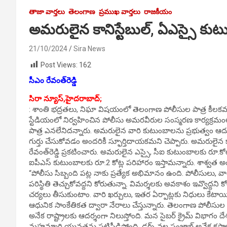
తాజా వార్తలు
తెలంగాణ
ప్రముఖ వార్తలు
రాజకీయం
అమరులైన కానిస్టేబుల్‌, ఏఎస్సై కు
21/10/2024
Sira News
Post Views:
162
సీఎం రేవంత్‌రెడ్డి
సిరా న్యూస్,హైదరాబాద్‌;
: శాంతి భద్రతలు, నిఘా విషయంలో తెలంగాణ పోలీసుల పాత్ర కీలకమని
స్టేడియంలో నిర్వహించిన పోలీసు అమరవీరుల సంస్మరణ కార్యక్రమంలో
పాత్ర ఎనలేనిదన్నారు. అమరులైన వారి కుటుంబాలను ప్రభుత్వం ఆ
గుర్తు చేసుకోవడం అందరికీ స్ఫూర్తిదాయకమని చెప్పారు. అమరులైన క
రేవంత్‌రెడ్డి ప్రకటించారు. అమరులైన ఎస్సై, సీఐ కుటుంబాలకు రూ.కోటి
ఐపీఎస్‌ కుటుంబాలకు రూ.2 కోట్ల పరిహారం ఇస్తామన్నారు. శాశ్వత 
‘‘పోలీసు సిబ్బంది పట్ల నాకు ప్రత్యేక అభిమానం ఉంది. పోలీసులు,
పరిస్థితి తెచ్చుకోవద్దని కోరుతున్నా. విమర్శలకు అవకాశం ఇవ్వొద్ద
చర్యలు తీసుకుంటాం. వారి ఖర్చులు, ఇతర ఏర్పాట్లకు నిధులు కేటాయిస్
ఆధునిక సాంకేతికత ద్వారా నేరాలు చేస్తున్నారు. తెలంగాణ పోలీసుల వి
అనేక రాష్ట్రాలకు ఆదర్శంగా నిలుస్తోంది. మన సైబర్‌ క్రైమ్‌ విభాగం ద
మహమ్మారి యువతను పట్టిపీడిస్తోంది. డ్రగ్స్‌ వల్ల పంజాబ్‌ అనేక కష