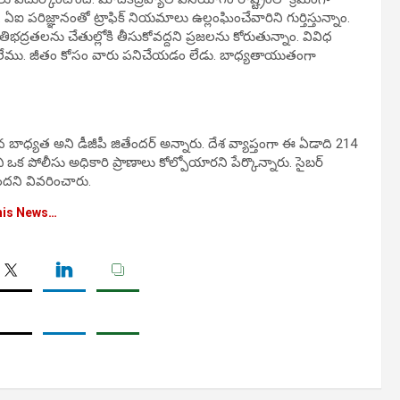
 ఏఐ పరిజ్ఞానంతో ట్రాఫిక్‌ నియమాలు ఉల్లంఘించేవారిని గుర్తిస్తున్నాం.
ంతిభద్రతలను చేతుల్లోకి తీసుకోవద్దని ప్రజలను కోరుతున్నాం. వివిధ
ేము. జీతం కోసం వారు పనిచేయడం లేడు. బాధ్యతాయుతంగా
ాధ్యత అని డీజీపీ జితేందర్‌ అన్నారు. దేశ వ్యాప్తంగా ఈ ఏడాది 214
 పోలీసు అధికారి ప్రాణాలు కోల్పోయారని పేర్కొన్నారు. సైబర్
దని వివరించారు.
his News…