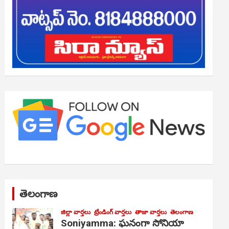
తెలంగాణ
జిల్లా వార్తలు
ట్రేండింగ్ వార్తలు
తాజా వార్తలు
తెలంగాణ
Soniyamma: ఘ‌నంగా సోనియా