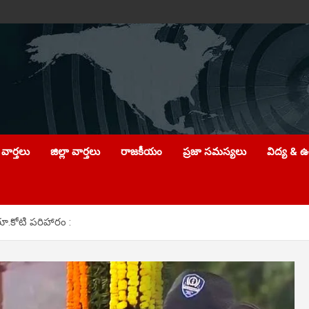
వార్తలు
జిల్లా వార్తలు
రాజకీయం
ప్రజా సమస్యలు
విద్య & 
ూ.కోటి పరిహారం :