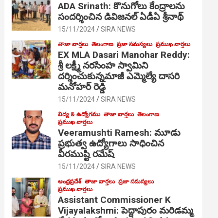
ADA Srinath: కొనుగోలు కేంద్రాల‌ను
సంద‌ర్శించిన డివిజనల్ ఏడీఏ శ్రీనాథ్
15/11/2024
SIRA NEWS
తాజా వార్తలు
తెలంగాణ
ప్రజా సమస్యలు
ప్రముఖ వార్తలు
EX MLA Dasari Manohar Reddy:
శ్రీ లక్ష్మీ నరసింహ స్వామిని
దర్శించుకున్నమాజీ ఎమ్మెల్యే దాసరి
మనోహర్ రెడ్డి
15/11/2024
SIRA NEWS
విద్య & ఉద్యోగము
తాజా వార్తలు
తెలంగాణ
ప్రముఖ వార్తలు
Veeramushti Ramesh: మూడు
ప్రభుత్వ ఉద్యోగాలు సాధించిన
వీరముష్టి రమేష్
15/11/2024
SIRA NEWS
ఆంధ్రప్రదేశ్
తాజా వార్తలు
ప్రజా సమస్యలు
ప్రముఖ వార్తలు
Assistant Commissioner K
Vijayalakshmi: పెద్దాపురం మరిడమ్మ