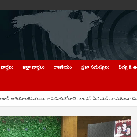
వార్తలు
జిల్లా వార్తలు
రాజకీయం
ప్రజా సమస్యలు
విద్య & 
్ ఆశ‌యాల‌క‌నుగుణంగా న‌డుచుకోవాలి : కాంగ్రెస్ సీనియ‌ర్ నాయ‌కులు గిమ