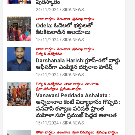
పురస్కారం
24/11/2024
SIRA NEWS
తాజా వార్తలు
తెలంగాణ
ప్రముఖ వార్తలు
Odela: ఓదెల‌లో భక్తులతో
కిటకిటలాడిన ఆల‌యాలు
15/11/2024
SIRA NEWS
తాజా వార్తలు
తెలంగాణ
ప్రముఖ వార్తలు
విద్య & ఉద్యోగము
Darshanala Harish:గ్రూప్-4లో వార్డు
ఆఫీసర్‌గా ఎంపికైన దర్శనాల హరీష్
15/11/2024
SIRA NEWS
విద్య & ఉద్యోగము
తాజా వార్తలు
తెలంగాణ
ప్రజా సమస్యలు
ప్రముఖ వార్తలు
Vanavasi Peddada Ashalata :
అన్నిదానాల కంటే విద్యాధానం గొప్పది :
వనవాసి కళ్యాణ పరిషత్ ప్రాంత
మహిళా సహ ప్రముఖ్ పెద్దడ ఆశాలత
15/11/2024
SIRA NEWS
తాజా వార్తలు
తెలంగాణ
ప్రజా సమస్యలు
ప్రముఖ వార్తలు