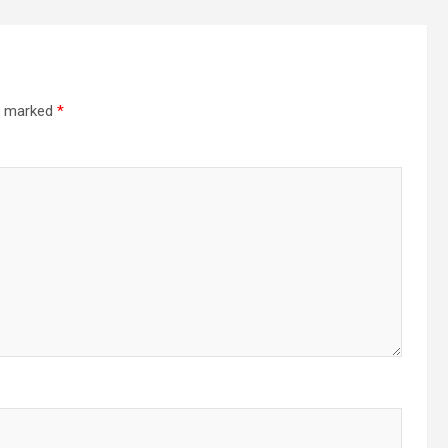
re marked
*