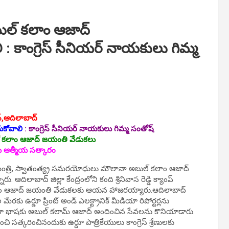
ల్ కలాం ఆజాద్
కాంగ్రెస్ సీనియ‌ర్ నాయ‌కులు గిమ్మ
‌,ఆదిలాబాద్‌
ుకోవాలి
: కాంగ్రెస్ సీనియ‌ర్ నాయ‌కులు గిమ్మ సంతోష్
ంపులో కలాం ఆజాద్ జయంతి వేడుక‌లు
్లకు ఆత్మీయ స‌త్కారం
ాఖా మంత్రి, స్వాతంత్య్ర స‌మ‌ర‌యోధులు మౌలానా అబుల్ కలాం ఆజాద్
 ఆదిలాబాద్ జిల్లా కేంద్రంలోని కంది శ్రీనివాస రెడ్డి క్యాంప్
ాం ఆజాద్ జ‌యంతి వేడుక‌ల‌కు ఆయ‌న హాజ‌ర‌య్యారు.ఆదిలాబాద్
 మేర‌కు ఉర్డూ ప్రింట్ అండ్ ఎల‌క్ట్రానిక్ మీడియా రిపోర్ట‌ర్ల‌ను
్దూ భాష‌కు అబుల్ క‌లామ్ ఆజాద్ అందించిన సేవ‌ల‌ను కొనియాడారు.
‌త్క‌రించినందుకు ఉర్దూ పాత్రికేయులు కాంగ్రెస్ శ్రేణుల‌కు