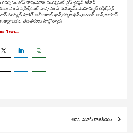
ు గిమ్మ సంతోష్ రావు,మాజీ మున్సిపల్ వైస్ చైర్మన్ జహీర్
యకులు ఎం.ఏ షకీల్,కిజర్ పాషా,ఎం.ఏ కయ్యుమ్,మొహమ్మద్ రఫీక్,షేక్
హమాన్,సయ్యద్ షౌకత్ అలీ,అజిజ్ ఖాన్,కర్మ,అఖిమ్,అంజద్ ఖాన్,అయాస్
ా,అల్లాబకష్, తదితరులు పాల్గొన్నారు
his News…
ఆగని మూసీ రాజకీయం