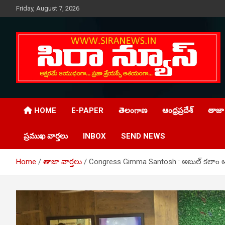
Skip
Friday, August 7, 2026
to
content
Telugu Online News Daily
SIRA NEWS
HOME
E-PAPER
తెలంగాణ
ఆంధ్రప్రదేశ్
తాజా 
ప్రముఖ వార్తలు
INBOX
SEND NEWS
Home
తాజా వార్తలు
Congress Gimma Santosh : అబుల్ కలాం ఆజాద