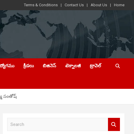
Terms & Conditions
Contact Us
About Us
Home
ఉద్యోగము
క్రీడలు
బిజినెస్
టెక్నాలజీ
ట్రావెల్
్మ సంతోష్
S
e
a