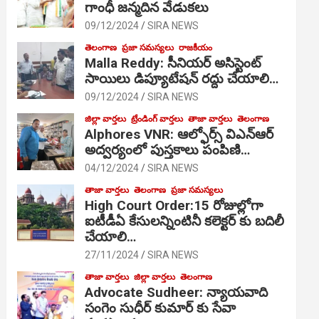
గాంధీ జ‌న్మ‌దిన వేడుక‌లు
09/12/2024
SIRA NEWS
తెలంగాణ
ప్రజా సమస్యలు
రాజకీయం
Malla Reddy: సీనియర్ అసిస్టెంట్
సాయిలు డిప్యూటేషన్ రద్దు చేయాలి…
09/12/2024
SIRA NEWS
జిల్లా వార్తలు
ట్రేండింగ్ వార్తలు
తాజా వార్తలు
తెలంగాణ
Alphores VNR: ఆల్ఫోర్స్ విఎన్ఆర్
అద్వర్యంలో పుస్తకాలు పంపిణి…
04/12/2024
SIRA NEWS
తాజా వార్తలు
తెలంగాణ
ప్రజా సమస్యలు
High Court Order:15 రోజుల్లోగా
ఐటీడీఏ కేసులన్నింటినీ కలెక్టర్ కు బదిలీ
చేయాలి…
27/11/2024
SIRA NEWS
తాజా వార్తలు
జిల్లా వార్తలు
తెలంగాణ
Advocate Sudheer: న్యాయవాది
సంగెం సుధీర్ కుమార్ కు సేవా