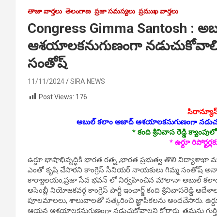
తాజా వార్తలు
తెలంగాణ
ప్రజా సమస్యలు
ప్రముఖ వార్తలు
Congress Gimma Santosh : అబు
ఆశ‌యాల‌క‌నుగుణంగా న‌డుచుకోవాలి : 
సంతోష్
11/11/2024
SIRA NEWS
Post Views:
176
సిరాన్యూస్
అబుల్ కలాం ఆజాద్ ఆశ‌యాల‌క‌నుగుణంగా న‌డుచ
* కంది శ్రీ‌నివాస రెడ్డి క్యా
* ఉర్దూ రిపోర్ట‌ర
ఉర్దూ భాషాభివృద్ధికి భార‌త ర‌త్న ,భార‌త ప్ర‌భుత్వ తొలి విద్యాశ
ఎంతో కృషి చేసార‌ని కాంగ్రెస్ సీనియ‌ర్ నాయ‌కులు గిమ్మ సంతోష్ అన్నారు.
కార్యాలయం,ప్రజా సేవ భవన్ లో నిర్వ‌హించిన మౌలానా అబుల్ కల
అసెంబ్లీ నియోజకవర్గ కాంగ్రెస్ పార్టీ ఇంచార్జ్ కంది శ్రీనివాసరెడ్డి ఆదేశాల
పూలమాలలు, శాలువాల‌తో స‌త్క‌రించి జ్ఞాపిక‌ల‌ను అంద‌చేసారు. ఉర
ఆయ‌న ఆశ‌యాల‌క‌నుగుణంగా న‌డుచుకోవాల‌ని కోరారు. త‌మ‌ను గుర్తించి స