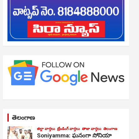
తెలంగాణ
జిల్లా వార్తలు
ట్రేండింగ్ వార్తలు
తాజా వార్తలు
తెలంగాణ
Soniyamma: ఘ‌నంగా సోనియా