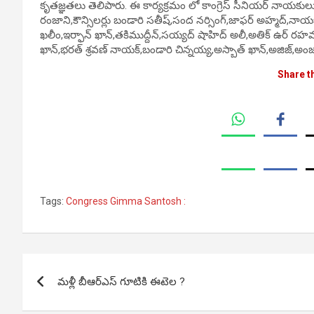
కృత‌జ్ఞ‌త‌లు తెలిపారు. ఈ కార్యక్రమం లో కాంగ్రెస్ సీనియర్ నాయకుల
రంజాని,కౌన్సిలర్లు బండారి సతీష్,సంద నర్సింగ్,జాఫర్ అహ్మద్,నా
ఖలీం,ఇర్ఫాన్ ఖాన్,తకిముద్దీన్,సయ్యద్ షాహిద్ అలీ,అతిక్ ఉర్ ర
ఖాన్,భరత్ శ్రవణ్ నాయక్,బండారి చిన్నయ్య,అస్బాత్ ఖాన్,అజిజ్,అంజ
Share t
Tags:
Congress Gimma Santosh :
Post
మళ్లీ బీఆర్ఎస్ గూటికి ఈటెల ?
navigation