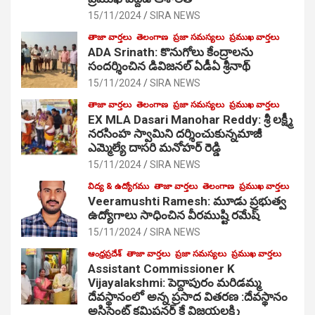
15/11/2024
SIRA NEWS
తాజా వార్తలు
తెలంగాణ
ప్రజా సమస్యలు
ప్రముఖ వార్తలు
ADA Srinath: కొనుగోలు కేంద్రాల‌ను
సంద‌ర్శించిన డివిజనల్ ఏడీఏ శ్రీనాథ్
15/11/2024
SIRA NEWS
తాజా వార్తలు
తెలంగాణ
ప్రజా సమస్యలు
ప్రముఖ వార్తలు
EX MLA Dasari Manohar Reddy: శ్రీ లక్ష్మీ
నరసింహ స్వామిని దర్శించుకున్నమాజీ
ఎమ్మెల్యే దాసరి మనోహర్ రెడ్డి
15/11/2024
SIRA NEWS
విద్య & ఉద్యోగము
తాజా వార్తలు
తెలంగాణ
ప్రముఖ వార్తలు
Veeramushti Ramesh: మూడు ప్రభుత్వ
ఉద్యోగాలు సాధించిన వీరముష్టి రమేష్
15/11/2024
SIRA NEWS
ఆంధ్రప్రదేశ్
తాజా వార్తలు
ప్రజా సమస్యలు
ప్రముఖ వార్తలు
Assistant Commissioner K
Vijayalakshmi: పెద్దాపురం మరిడమ్మ
దేవస్థానంలో అన్న ప్రసాద వితరణ :దేవస్థానం
అసిస్టెంట్ కమిషనర్ కే విజయలక్ష్మి