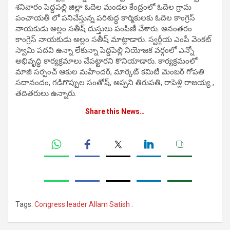
శ‌నివారం పెద్దపల్లి జిల్లా ఓదెల మండల కేంద్రంలో ఓదెల గ్రామ
పంచాయతీ లో పనిచేస్తున్న పరిశుద్ధ కార్మికులకు ఓదెల కాంగ్రెస్
నాయ‌కుడు అల్లం సతీష్ దుస్తులు పంపిణీ చేశారు. అనంత‌రం
కాంగ్రెస్ నాయ‌కుడు అల్లం సతీష్ మాట్లాడారు. స్వర్గీయ ఎంపీ వెంకట్
స్వామి పదవి ఉన్నా లేకున్నా పెద్దపెల్లి నియోజ‌క‌ వర్గంలో ఎన్నో
అభివృద్ధి కార్యక్రమాలు చేప‌ట్టార‌ని కొనియాడారు. కార్యక్రమంలో
మాజీ సర్పంచ్ ఆకుల మహేందర్, మార్కెట్ కమిటీ మెంబర్ గోపతి
సదానందం, గడిగొప్పుల సంతోష్, అప్పని తిరుపతి, రాపెళ్లి రాజయ్య ,
తదితరులు ఉన్నారు.
Share this News…
Tags:
Congress leader Allam Satish :