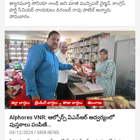
త్యాగమూర్తి సోనియా గాంధీ అని మాజీ మున్సిప‌ల్ చైర్మ‌న్, కాంగ్రెస్
పార్టీ సీనియ‌ర్ నాయ‌కులు దిగంబ‌ర్ రావు పాటిల్ అన్నారు.
సోమవారం…
జిల్లా వార్తలు
ట్రేండింగ్ వార్తలు
తాజా వార్తలు
తెలంగాణ
Alphores VNR: ఆల్ఫోర్స్ విఎన్ఆర్ అద్వర్యంలో
పుస్తకాలు పంపిణి…
04/12/2024
SIRA NEWS