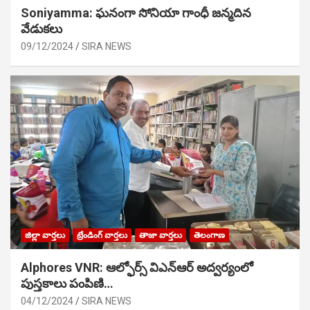
Soniyamma: ఘ‌నంగా సోనియా గాంధీ జ‌న్మ‌దిన
వేడుక‌లు
09/12/2024
SIRA NEWS
జిల్లా వార్తలు
ట్రేండింగ్ వార్తలు
తాజా వార్తలు
తెలంగాణ
Alphores VNR: ఆల్ఫోర్స్ విఎన్ఆర్ అద్వర్యంలో
పుస్తకాలు పంపిణి…
04/12/2024
SIRA NEWS