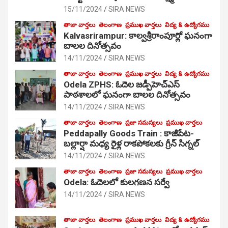
15/11/2024
SIRA NEWS
తాజా వార్తలు
తెలంగాణ
ప్రముఖ వార్తలు
విద్య & ఉద్యోగము
Kalvasrirampur: కాల్వశ్రీరాంపూర్లో ఘనంగా
బాలల దినోత్సవం
14/11/2024
SIRA NEWS
తాజా వార్తలు
తెలంగాణ
ప్రముఖ వార్తలు
విద్య & ఉద్యోగము
Odela ZPHS: ఓదెల జ‌డ్పీహెచ్ఎస్
పాఠ‌శాల‌లో ఘనంగా బాలల దినోత్సవం
14/11/2024
SIRA NEWS
తాజా వార్తలు
తెలంగాణ
ప్రజా సమస్యలు
ప్రముఖ వార్తలు
Peddapally Goods Train : కాజీపేట-
బల్లార్షా మధ్య రైళ్ల రాకపోకలకు గ్రీన్ సిగ్నల్
14/11/2024
SIRA NEWS
తాజా వార్తలు
తెలంగాణ
ప్రజా సమస్యలు
ప్రముఖ వార్తలు
Odela: ఓదెలలో కులగణన సర్వే
14/11/2024
SIRA NEWS
తాజా వార్తలు
తెలంగాణ
ప్రముఖ వార్తలు
విద్య & ఉద్యోగము