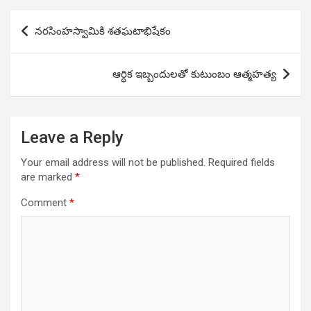
Post
నరసింహస్వామికి శతఘటాభిషేకం
navigation
ఆర్ధిక ఇబ్బందులతో కుటుంబం ఆత్మహత్య
Leave a Reply
Your email address will not be published.
Required fields
are marked
*
Comment
*