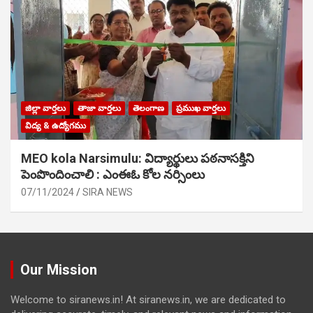
జిల్లా వార్తలు
తాజా వార్తలు
తెలంగాణ
ప్రముఖ వార్తలు
విద్య & ఉద్యోగము
MEO kola Narsimulu: విద్యార్థులు పఠ‌నాసక్తిని
పెంపొందించాలి : ఎంఈఓ కోల నర్సింలు
07/11/2024
SIRA NEWS
Our Mission
Welcome to siranews.in! At siranews.in, we are dedicated to