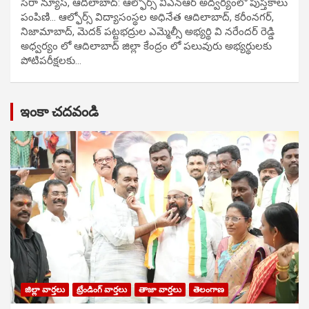
సిరా న్యూస్, ఆదిలాబాద్: ఆల్ఫోర్స్ విఎన్ఆర్ అద్వర్యంలో పుస్తకాలు
పంపిణి… ఆల్ఫోర్స్ విద్యాసంస్థల అధినేత ఆదిలాబాద్, కరీంనగర్,
నిజామాబాద్, మెదక్ పట్టభద్రుల ఎమ్మెల్సీ అభ్యర్థి వి నరేందర్ రెడ్డి
అధ్వర్యం లో ఆదిలాబాద్ జిల్లా కేంద్రం లో పలువురు అభ్యర్థులకు
పోటిప‌రీక్ష‌ల‌కు…
ఇంకా చదవండి
జిల్లా వార్తలు
ట్రేండింగ్ వార్తలు
తాజా వార్తలు
తెలంగాణ