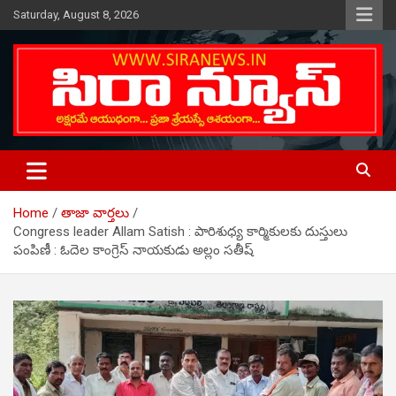
Skip
Saturday, August 8, 2026
to
content
Telugu Online News Daily
SIRA NEWS
Home
తాజా వార్తలు
Congress leader Allam Satish : పారిశుధ్య కార్మికులకు దుస్తులు
పంపిణీ : ఓదెల కాంగ్రెస్ నాయ‌కుడు అల్లం సతీష్