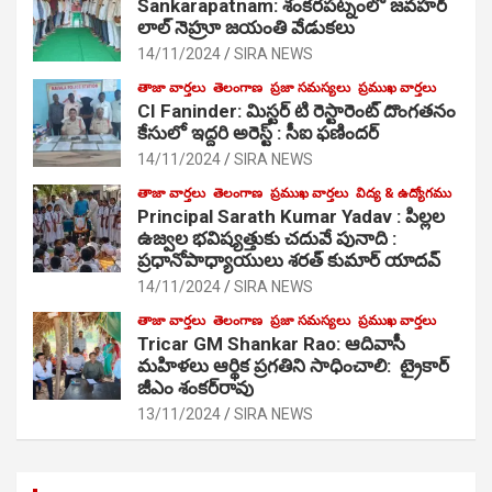
Sankarapatnam: శంకరపట్నంలో జవహర్
లాల్ నెహ్రూ జయంతి వేడుకలు
14/11/2024
SIRA NEWS
తాజా వార్తలు
తెలంగాణ
ప్రజా సమస్యలు
ప్రముఖ వార్తలు
CI Faninder: మిస్టర్ టి రెస్టారెంట్ దొంగతనం
కేసులో ఇద్దరి అరెస్ట్ : సీఐ ఫణిందర్
14/11/2024
SIRA NEWS
తాజా వార్తలు
తెలంగాణ
ప్రముఖ వార్తలు
విద్య & ఉద్యోగము
Principal Sarath Kumar Yadav : పిల్లల
ఉజ్వల భవిష్యత్తుకు చదువే పునాది :
ప్రధానోపాధ్యాయులు శరత్ కుమార్ యాదవ్
14/11/2024
SIRA NEWS
తాజా వార్తలు
తెలంగాణ
ప్రజా సమస్యలు
ప్రముఖ వార్తలు
Tricar GM Shankar Rao: ఆదివాసీ
మహిళలు ఆర్థిక ప్రగతిని సాధించాలి: ట్రైకార్
జీఎం శంకర్‌రావు
13/11/2024
SIRA NEWS