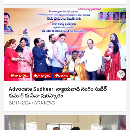
తాజా వార్తలు
జిల్లా వార్తలు
తెలంగాణ
Advocate Sudheer: న్యాయవాది సంగెం సుధీర్
కుమార్ కు సేవా పురస్కారం
24/11/2024
SIRA NEWS