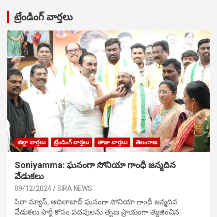
ట్రేండింగ్ వార్తలు
జిల్లా వార్తలు
ట్రేండింగ్ వార్తలు
తాజా వార్తలు
తెలంగాణ
Soniyamma: ఘ‌నంగా సోనియా గాంధీ జ‌న్మ‌దిన
వేడుక‌లు
09/12/2024
SIRA NEWS
సిరా న్యూస్, ఆదిలాబాద్ ఘ‌నంగా సోనియా గాంధీ జ‌న్మ‌దిన
వేడుక‌లు పార్టీ కోసం ప‌ద‌వుల‌ను తృణ ప్రాయంగా త్య‌జించిన