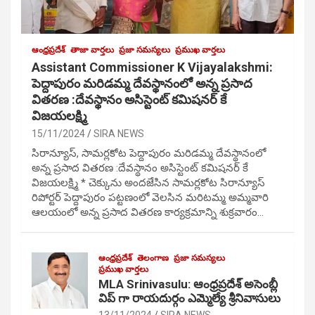
ఆంధ్రప్రదేశ్
తాజా వార్తలు
ప్రజా సమస్యలు
ప్రముఖ వార్తలు
Assistant Commissioner K Vijayalakshmi:
పెద్దాపురం మరిడమ్మ దేవస్థానంలో అన్న ప్రసాద
వితరణ :దేవస్థానం అసిస్టెంట్ కమిషనర్ కే
విజయలక్ష్మి
15/11/2024
SIRA NEWS
సిరాన్యూస్, సామర్లకోట పెద్దాపురం మరిడమ్మ దేవస్థానంలో
అన్న ప్రసాద వితరణ :దేవస్థానం అసిస్టెంట్ కమిషనర్ కే
విజయలక్ష్మి * చెక్కును అందజేసిన సామర్లకోట సిరాన్యూస్
రిపోర్టర్ పెద్దాపురం పట్టణంలో వెలసిన మరిటమ్మ అమ్మవారి
ఆలయంలో అన్న ప్రసాద వితరణ కార్యక్రమాన్ని శుక్రవారం…
ఆంధ్రప్రదేశ్
తెలంగాణ
ప్రజా సమస్యలు
ప్రముఖ వార్తలు
MLA Srinivasulu: ఆంధ్రప్రదేశ్ అసెంబ్లీ
విప్ గా రాయదుర్గం ఎమ్మెల్యే శ్రీనివాసులు