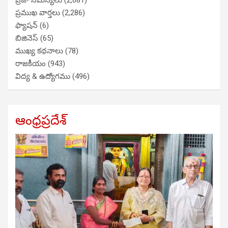
ప్రజా సమస్యలు
(2,681)
ప్రముఖ వార్తలు
(2,286)
ఫ్యాషన్
(6)
బిజినెస్
(65)
ముఖ్య కథనాలు
(78)
రాజకీయం
(943)
విద్య & ఉద్యోగము
(496)
ఆంధ్రప్రదేశ్