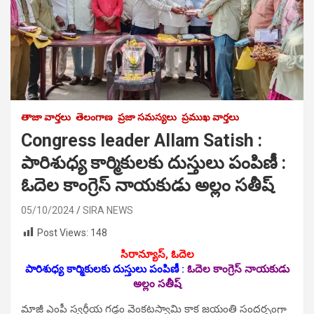
తాజా వార్తలు
తెలంగాణ
ప్రజా సమస్యలు
ప్రముఖ వార్తలు
Congress leader Allam Satish :
పారిశుధ్య కార్మికులకు దుస్తులు పంపిణీ :
ఓదెల కాంగ్రెస్ నాయ‌కుడు అల్లం సతీష్
05/10/2024
SIRA NEWS
Post Views:
148
సిరాన్యూస్‌, ఓదెల
పారిశుధ్య కార్మికులకు దుస్తులు పంపిణీ :
ఓదెల కాంగ్రెస్ నాయ‌కుడు
అల్లం సతీష్
మాజీ ఎంపీ స్వర్గీయ గడ్డం వెంకటస్వామి కాక జయంతి సంద‌ర్బంగా