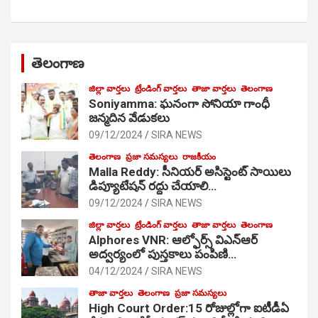
తెలంగాణ
జిల్లా వార్తలు
ట్రేండింగ్ వార్తలు
తాజా వార్తలు
తెలంగాణ
Soniyamma: ఘ‌నంగా సోనియా గాంధీ
జ‌న్మ‌దిన వేడుక‌లు
09/12/2024
SIRA NEWS
తెలంగాణ
ప్రజా సమస్యలు
రాజకీయం
Malla Reddy: సీనియర్ అసిస్టెంట్ సాయిలు
డిప్యూటేషన్ రద్దు చేయాలి…
09/12/2024
SIRA NEWS
జిల్లా వార్తలు
ట్రేండింగ్ వార్తలు
తాజా వార్తలు
తెలంగాణ
Alphores VNR: ఆల్ఫోర్స్ విఎన్ఆర్
అద్వర్యంలో పుస్తకాలు పంపిణి…
04/12/2024
SIRA NEWS
తాజా వార్తలు
తెలంగాణ
ప్రజా సమస్యలు
High Court Order:15 రోజుల్లోగా ఐటీడీఏ