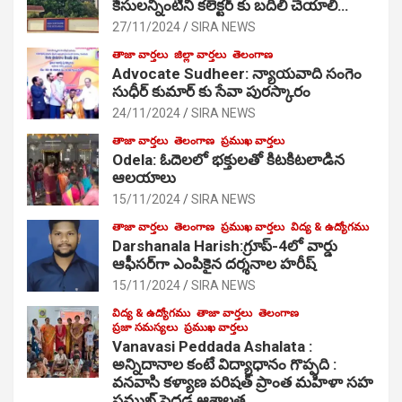
కేసులన్నింటినీ కలెక్టర్ కు బదిలీ చేయాలి…
27/11/2024
SIRA NEWS
తాజా వార్తలు
జిల్లా వార్తలు
తెలంగాణ
Advocate Sudheer: న్యాయవాది సంగెం
సుధీర్ కుమార్ కు సేవా పురస్కారం
24/11/2024
SIRA NEWS
తాజా వార్తలు
తెలంగాణ
ప్రముఖ వార్తలు
Odela: ఓదెల‌లో భక్తులతో కిటకిటలాడిన
ఆల‌యాలు
15/11/2024
SIRA NEWS
తాజా వార్తలు
తెలంగాణ
ప్రముఖ వార్తలు
విద్య & ఉద్యోగము
Darshanala Harish:గ్రూప్-4లో వార్డు
ఆఫీసర్‌గా ఎంపికైన దర్శనాల హరీష్
15/11/2024
SIRA NEWS
విద్య & ఉద్యోగము
తాజా వార్తలు
తెలంగాణ
ప్రజా సమస్యలు
ప్రముఖ వార్తలు
Vanavasi Peddada Ashalata :
అన్నిదానాల కంటే విద్యాధానం గొప్పది :
వనవాసి కళ్యాణ పరిషత్ ప్రాంత మహిళా సహ
ప్రముఖ్ పెద్దడ ఆశాలత