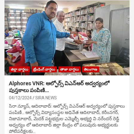
జిల్లా వార్తలు
ట్రేండింగ్ వార్తలు
తాజా వార్తలు
తెలంగాణ
Alphores VNR: ఆల్ఫోర్స్ విఎన్ఆర్ అద్వర్యంలో
పుస్తకాలు పంపిణి…
04/12/2024
SIRA NEWS
సిరా న్యూస్, ఆదిలాబాద్: ఆల్ఫోర్స్ విఎన్ఆర్ అద్వర్యంలో పుస్తకాలు
పంపిణి… ఆల్ఫోర్స్ విద్యాసంస్థల అధినేత ఆదిలాబాద్, కరీంనగర్,
నిజామాబాద్, మెదక్ పట్టభద్రుల ఎమ్మెల్సీ అభ్యర్థి వి నరేందర్ రెడ్డి
అధ్వర్యం లో ఆదిలాబాద్ జిల్లా కేంద్రం లో పలువురు అభ్యర్థులకు
పోటిప‌రీక్ష‌ల‌కు…