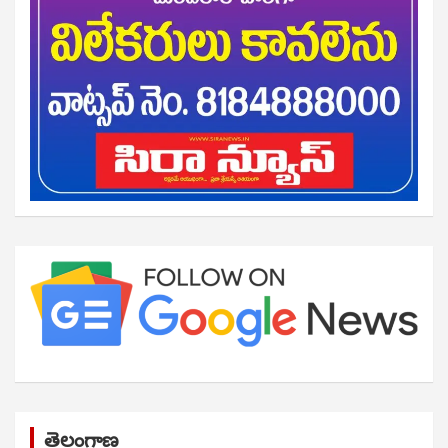
తెలంగాణ