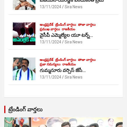
విజయసాయిరెడ్డికి ఎందుకంత ప్రేమ
13/11/2024
Sira News
ఆంధ్రప్రదేశ్
ట్రేండింగ్ వార్తలు
తాజా వార్తలు
ప్రముఖ వార్తలు
రాజకీయం
వైసీపీ ఎమ్మెల్యేల యూ టర్న్…
13/11/2024
Sira News
ఆంధ్రప్రదేశ్
ట్రేండింగ్ వార్తలు
తాజా వార్తలు
ప్రజా సమస్యలు
రాజకీయం
గుమ్మనూరు వర్సెస్ జేసీ…
13/11/2024
Sira News
ట్రేండింగ్ వార్తలు