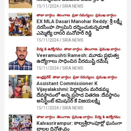
15/11/2024
SIRA NEWS
తాజా వార్తలు
తెలంగాణ
ప్రజా సమస్యలు
ప్రముఖ వార్తలు
EX MLA Dasari Manohar Reddy: శ్రీ లక్ష్మీ
నరసింహ స్వామిని దర్శించుకున్నమాజీ
ఎమ్మెల్యే దాసరి మనోహర్ రెడ్డి
15/11/2024
SIRA NEWS
విద్య & ఉద్యోగము
తాజా వార్తలు
తెలంగాణ
ప్రముఖ వార్తలు
Veeramushti Ramesh: మూడు ప్రభుత్వ
ఉద్యోగాలు సాధించిన వీరముష్టి రమేష్
15/11/2024
SIRA NEWS
ఆంధ్రప్రదేశ్
తాజా వార్తలు
ప్రజా సమస్యలు
ప్రముఖ వార్తలు
Assistant Commissioner K
Vijayalakshmi: పెద్దాపురం మరిడమ్మ
దేవస్థానంలో అన్న ప్రసాద వితరణ :దేవస్థానం
అసిస్టెంట్ కమిషనర్ కే విజయలక్ష్మి
15/11/2024
SIRA NEWS
తాజా వార్తలు
తెలంగాణ
ప్రముఖ వార్తలు
విద్య & ఉద్యోగము
Kalvasrirampur: కాల్వశ్రీరాంపూర్లో ఘనంగా
బాలల దినోత్సవం