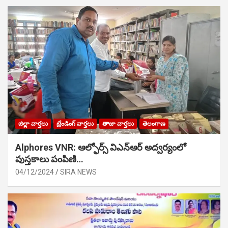
జిల్లా వార్తలు
ట్రేండింగ్ వార్తలు
తాజా వార్తలు
తెలంగాణ
Alphores VNR: ఆల్ఫోర్స్ విఎన్ఆర్ అద్వర్యంలో
పుస్తకాలు పంపిణి…
04/12/2024
SIRA NEWS