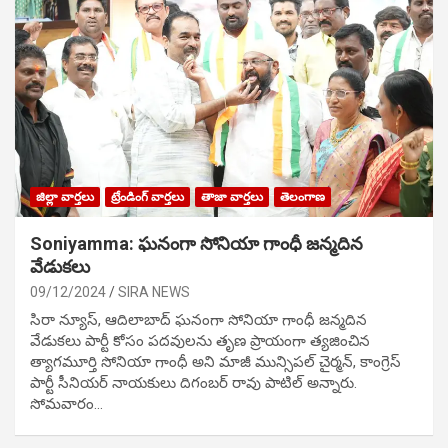
జిల్లా వార్తలు
ట్రేండింగ్ వార్తలు
తాజా వార్తలు
తెలంగాణ
Soniyamma: ఘ‌నంగా సోనియా గాంధీ జ‌న్మ‌దిన
వేడుక‌లు
09/12/2024
SIRA NEWS
సిరా న్యూస్, ఆదిలాబాద్ ఘ‌నంగా సోనియా గాంధీ జ‌న్మ‌దిన
వేడుక‌లు పార్టీ కోసం ప‌ద‌వుల‌ను తృణ ప్రాయంగా త్య‌జించిన
త్యాగమూర్తి సోనియా గాంధీ అని మాజీ మున్సిప‌ల్ చైర్మ‌న్, కాంగ్రెస్
పార్టీ సీనియ‌ర్ నాయ‌కులు దిగంబ‌ర్ రావు పాటిల్ అన్నారు.
సోమవారం…