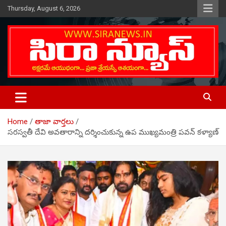
Skip
Thursday, August 6, 2026
to
content
Telugu Online News Daily
SIRA NEWS
Home
తాజా వార్తలు
సరస్వతీ దేవి అవతారాన్ని దర్శించుకున్న ఉప ముఖ్యమంత్రి పవన్ కళ్యాణ్