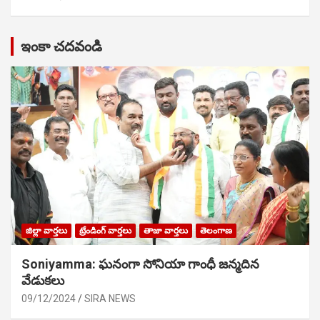
ఇంకా చదవండి
జిల్లా వార్తలు
ట్రేండింగ్ వార్తలు
తాజా వార్తలు
తెలంగాణ
Soniyamma: ఘ‌నంగా సోనియా గాంధీ జ‌న్మ‌దిన
వేడుక‌లు
09/12/2024
SIRA NEWS