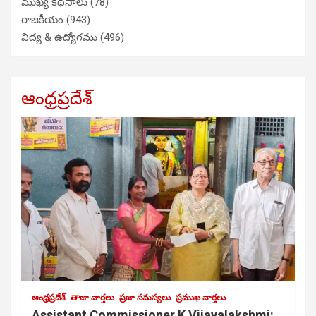
ముఖ్య కథనాలు
(78)
రాజకీయం
(943)
విద్య & ఉద్యోగము
(496)
ఆంధ్రప్రదేశ్
ఆంధ్రప్రదేశ్
తాజా వార్తలు
ప్రజా సమస్యలు
ప్రముఖ వార్తలు
Assistant Commissioner K Vijayalakshmi: