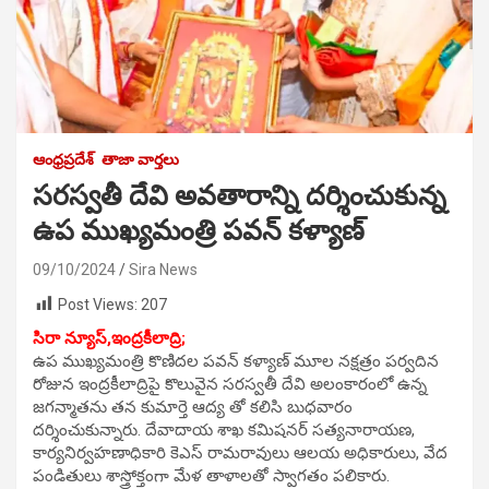
ఆంధ్రప్రదేశ్
తాజా వార్తలు
సరస్వతీ దేవి అవతారాన్ని దర్శించుకున్న
ఉప ముఖ్యమంత్రి పవన్ కళ్యాణ్
09/10/2024
Sira News
Post Views:
207
సిరా న్యూస్,ఇంద్రకీలాద్రి;
ఉప ముఖ్యమంత్రి కొణిదల పవన్ కళ్యాణ్ మూల నక్షత్రం పర్వదిన
రోజున ఇంద్రకీలాద్రిపై కొలువైన సరస్వతీ దేవి అలంకారంలో ఉన్న
జగన్మాతను తన కుమార్తె ఆద్య తో కలిసి బుధవారం
దర్శించుకున్నారు. దేవాదాయ శాఖ కమిషనర్ సత్యనారాయణ,
కార్యనిర్వహణాధికారి కెఎస్ రామరావులు ఆలయ అధికారులు, వేద
పండితులు శాస్త్రోక్తంగా మేళ తాళాలతో స్వాగతం పలికారు.