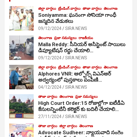
జిల్లా వార్తలు
ట్రేండింగ్ వార్తలు
తాజా వార్తలు
తెలంగాణ
Soniyamma: ఘ‌నంగా సోనియా గాంధీ
జ‌న్మ‌దిన వేడుక‌లు
09/12/2024
SIRA NEWS
తెలంగాణ
ప్రజా సమస్యలు
రాజకీయం
Malla Reddy: సీనియర్ అసిస్టెంట్ సాయిలు
డిప్యూటేషన్ రద్దు చేయాలి…
09/12/2024
SIRA NEWS
జిల్లా వార్తలు
ట్రేండింగ్ వార్తలు
తాజా వార్తలు
తెలంగాణ
Alphores VNR: ఆల్ఫోర్స్ విఎన్ఆర్
అద్వర్యంలో పుస్తకాలు పంపిణి…
04/12/2024
SIRA NEWS
తాజా వార్తలు
తెలంగాణ
ప్రజా సమస్యలు
High Court Order:15 రోజుల్లోగా ఐటీడీఏ
కేసులన్నింటినీ కలెక్టర్ కు బదిలీ చేయాలి…
27/11/2024
SIRA NEWS
తాజా వార్తలు
జిల్లా వార్తలు
తెలంగాణ
Advocate Sudheer: న్యాయవాది సంగెం