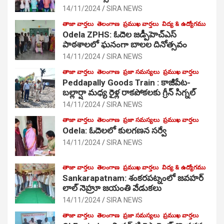
14/11/2024
SIRA NEWS
తాజా వార్తలు
తెలంగాణ
ప్రముఖ వార్తలు
విద్య & ఉద్యోగము
Odela ZPHS: ఓదెల జ‌డ్పీహెచ్ఎస్
పాఠ‌శాల‌లో ఘనంగా బాలల దినోత్సవం
14/11/2024
SIRA NEWS
తాజా వార్తలు
తెలంగాణ
ప్రజా సమస్యలు
ప్రముఖ వార్తలు
Peddapally Goods Train : కాజీపేట-
బల్లార్షా మధ్య రైళ్ల రాకపోకలకు గ్రీన్ సిగ్నల్
14/11/2024
SIRA NEWS
తాజా వార్తలు
తెలంగాణ
ప్రజా సమస్యలు
ప్రముఖ వార్తలు
Odela: ఓదెలలో కులగణన సర్వే
14/11/2024
SIRA NEWS
తాజా వార్తలు
తెలంగాణ
ప్రముఖ వార్తలు
విద్య & ఉద్యోగము
Sankarapatnam: శంకరపట్నంలో జవహర్
లాల్ నెహ్రూ జయంతి వేడుకలు
14/11/2024
SIRA NEWS
తాజా వార్తలు
తెలంగాణ
ప్రజా సమస్యలు
ప్రముఖ వార్తలు