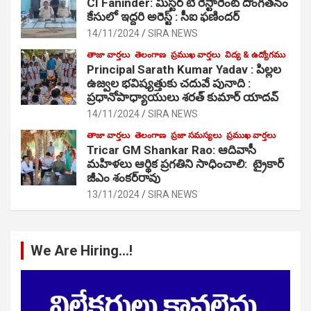
CI Faninder: మిస్టర్ టి రెస్టారెంట్ దొంగతనం
కేసులో ఇద్దరి అరెస్ట్ : సీఐ ఫణిందర్
14/11/2024
SIRA NEWS
తాజా వార్తలు
తెలంగాణ
ప్రముఖ వార్తలు
విద్య & ఉద్యోగము
Principal Sarath Kumar Yadav : పిల్లల
ఉజ్వల భవిష్యత్తుకు చదువే పునాది :
ప్రధానోపాధ్యాయులు శరత్ కుమార్ యాదవ్
14/11/2024
SIRA NEWS
తాజా వార్తలు
తెలంగాణ
ప్రజా సమస్యలు
ప్రముఖ వార్తలు
Tricar GM Shankar Rao: ఆదివాసీ
మహిళలు ఆర్థిక ప్రగతిని సాధించాలి: ట్రైకార్
జీఎం శంకర్‌రావు
13/11/2024
SIRA NEWS
We Are Hiring…!