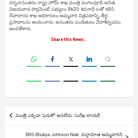
దర్శనానంతరం రాష్ట్ర హోమ్ శాఖ మంత్రి వంగలపూడి అనిత,
విజయవాడ పార్లమెంట్ సభ్యులు కేశినేని శివనాధ్ లతో కలిసి
దేవాదాయ శాఖ అధికారులు అమ్మవారి చిత్రపటాన్ని, తీర్థ
ప్రసాదాలను అందించారు. అనంతరం పండితులు వేదాశీర్వచనం
అందజేశారు.
Share this News…
Post
మంత్రి ఎక్కడా ‘పడుకో’ అనలేదు: సురేఖ లాయర్
navigation
BRS Bhukya Johnson Naik: దుర్గామాత అమ్మవారిని