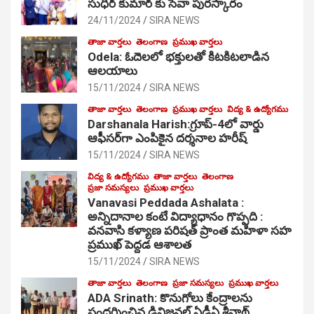
సుధీర్ కుమార్ కు సేవా పురస్కారం
24/11/2024
SIRA NEWS
తాజా వార్తలు
తెలంగాణ
ప్రముఖ వార్తలు
Odela: ఓదెల‌లో భక్తులతో కిటకిటలాడిన
ఆల‌యాలు
15/11/2024
SIRA NEWS
తాజా వార్తలు
తెలంగాణ
ప్రముఖ వార్తలు
విద్య & ఉద్యోగము
Darshanala Harish:గ్రూప్-4లో వార్డు
ఆఫీసర్‌గా ఎంపికైన దర్శనాల హరీష్
15/11/2024
SIRA NEWS
విద్య & ఉద్యోగము
తాజా వార్తలు
తెలంగాణ
ప్రజా సమస్యలు
ప్రముఖ వార్తలు
Vanavasi Peddada Ashalata :
అన్నిదానాల కంటే విద్యాధానం గొప్పది :
వనవాసి కళ్యాణ పరిషత్ ప్రాంత మహిళా సహ
ప్రముఖ్ పెద్దడ ఆశాలత
15/11/2024
SIRA NEWS
తాజా వార్తలు
తెలంగాణ
ప్రజా సమస్యలు
ప్రముఖ వార్తలు
ADA Srinath: కొనుగోలు కేంద్రాల‌ను
సంద‌ర్శించిన డివిజనల్ ఏడీఏ శ్రీనాథ్