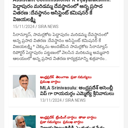
పెద్దాపురం మరిడమ్మ దేవస్థానంలో అన్న ప్రసాద
వితరణ :దేవస్థానం అసిస్టెంట్ కమిషనర్ కే
విజయలక్ష్మి
15/11/2024
SIRA NEWS
సిరాన్యూస్, సామర్లకోట పెద్దాపురం మరిడమ్మ దేవస్థానంలో
అన్న ప్రసాద వితరణ :దేవస్థానం అసిస్టెంట్ కమిషనర్ కే
విజయలక్ష్మి * చెక్కును అందజేసిన సామర్లకోట సిరాన్యూస్
రిపోర్టర్ పెద్దాపురం పట్టణంలో వెలసిన మరిటమ్మ అమ్మవారి
ఆలయంలో అన్న ప్రసాద వితరణ కార్యక్రమాన్ని శుక్రవారం…
ఆంధ్రప్రదేశ్
తెలంగాణ
ప్రజా సమస్యలు
ప్రముఖ వార్తలు
MLA Srinivasulu: ఆంధ్రప్రదేశ్ అసెంబ్లీ
విప్ గా రాయదుర్గం ఎమ్మెల్యే శ్రీనివాసులు
13/11/2024
SIRA NEWS
ఆంధ్రప్రదేశ్
ట్రేండింగ్ వార్తలు
తాజా వార్తలు
ప్రజా సమస్యలు
ప్రముఖ వార్తలు