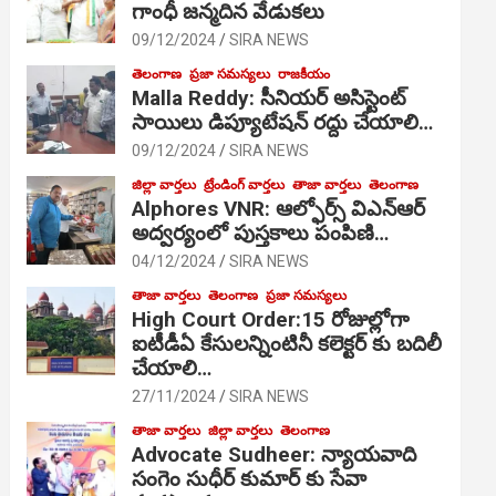
గాంధీ జ‌న్మ‌దిన వేడుక‌లు
09/12/2024
SIRA NEWS
తెలంగాణ
ప్రజా సమస్యలు
రాజకీయం
Malla Reddy: సీనియర్ అసిస్టెంట్
సాయిలు డిప్యూటేషన్ రద్దు చేయాలి…
09/12/2024
SIRA NEWS
జిల్లా వార్తలు
ట్రేండింగ్ వార్తలు
తాజా వార్తలు
తెలంగాణ
Alphores VNR: ఆల్ఫోర్స్ విఎన్ఆర్
అద్వర్యంలో పుస్తకాలు పంపిణి…
04/12/2024
SIRA NEWS
తాజా వార్తలు
తెలంగాణ
ప్రజా సమస్యలు
High Court Order:15 రోజుల్లోగా
ఐటీడీఏ కేసులన్నింటినీ కలెక్టర్ కు బదిలీ
చేయాలి…
27/11/2024
SIRA NEWS
తాజా వార్తలు
జిల్లా వార్తలు
తెలంగాణ
Advocate Sudheer: న్యాయవాది
సంగెం సుధీర్ కుమార్ కు సేవా