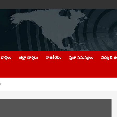
వార్తలు
జిల్లా వార్తలు
రాజకీయం
ప్రజా సమస్యలు
విద్య & 
్