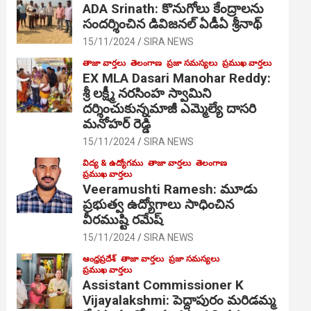
ADA Srinath: కొనుగోలు కేంద్రాల‌ను
సంద‌ర్శించిన డివిజనల్ ఏడీఏ శ్రీనాథ్
15/11/2024
SIRA NEWS
తాజా వార్తలు
తెలంగాణ
ప్రజా సమస్యలు
ప్రముఖ వార్తలు
EX MLA Dasari Manohar Reddy:
శ్రీ లక్ష్మీ నరసింహ స్వామిని
దర్శించుకున్నమాజీ ఎమ్మెల్యే దాసరి
మనోహర్ రెడ్డి
15/11/2024
SIRA NEWS
విద్య & ఉద్యోగము
తాజా వార్తలు
తెలంగాణ
ప్రముఖ వార్తలు
Veeramushti Ramesh: మూడు
ప్రభుత్వ ఉద్యోగాలు సాధించిన
వీరముష్టి రమేష్
15/11/2024
SIRA NEWS
ఆంధ్రప్రదేశ్
తాజా వార్తలు
ప్రజా సమస్యలు
ప్రముఖ వార్తలు
Assistant Commissioner K
Vijayalakshmi: పెద్దాపురం మరిడమ్మ