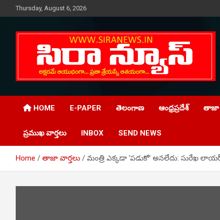
Skip
Thursday, August 6, 2026
to
content
Telugu Online News Daily
SIRA NEWS
HOME
E-PAPER
తెలంగాణ
ఆంధ్రప్రదేశ్
తాజా 
ప్రముఖ వార్తలు
INBOX
SEND NEWS
Home
తాజా వార్తలు
మంత్రి ఎక్కడా ‘పడుకో’ అనలేదు: సురేఖ లాయర