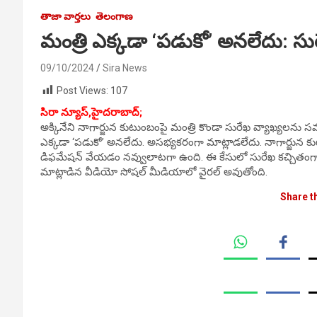
తాజా వార్తలు
తెలంగాణ
మంత్రి ఎక్కడా ‘పడుకో’ అనలేదు: స
09/10/2024
Sira News
Post Views:
107
సిరా న్యూస్,హైదరాబాద్;
అక్కినేని నాగార్జున కుటుంబంపై మంత్రి కొండా సురేఖ వ్యాఖ్యలను సమర
ఎక్కడా ‘పడుకో’ అనలేదు. అసభ్యకరంగా మాట్లాడలేదు. నాగార్జున కుట
డిఫమేషన్ వేయడం నవ్వులాటగా ఉంది. ఈ కేసులో సురేఖ కచ్చితంగా గ
మాట్లాడిన వీడియో సోషల్ మీడియాలో వైరల్ అవుతోంది.
Share t