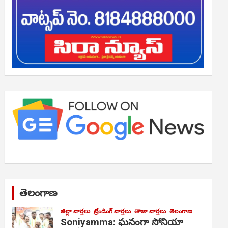
తెలంగాణ
జిల్లా వార్తలు
ట్రేండింగ్ వార్తలు
తాజా వార్తలు
తెలంగాణ
Soniyamma: ఘ‌నంగా సోనియా