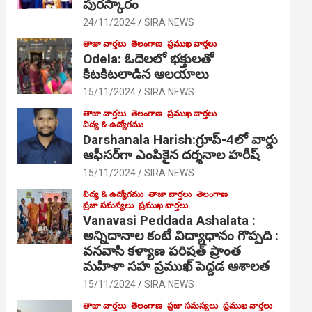
పురస్కారం
24/11/2024
SIRA NEWS
తాజా వార్తలు
తెలంగాణ
ప్రముఖ వార్తలు
Odela: ఓదెల‌లో భక్తులతో
కిటకిటలాడిన ఆల‌యాలు
15/11/2024
SIRA NEWS
తాజా వార్తలు
తెలంగాణ
ప్రముఖ వార్తలు
విద్య & ఉద్యోగము
Darshanala Harish:గ్రూప్-4లో వార్డు
ఆఫీసర్‌గా ఎంపికైన దర్శనాల హరీష్
15/11/2024
SIRA NEWS
విద్య & ఉద్యోగము
తాజా వార్తలు
తెలంగాణ
ప్రజా సమస్యలు
ప్రముఖ వార్తలు
Vanavasi Peddada Ashalata :
అన్నిదానాల కంటే విద్యాధానం గొప్పది :
వనవాసి కళ్యాణ పరిషత్ ప్రాంత
మహిళా సహ ప్రముఖ్ పెద్దడ ఆశాలత
15/11/2024
SIRA NEWS
తాజా వార్తలు
తెలంగాణ
ప్రజా సమస్యలు
ప్రముఖ వార్తలు