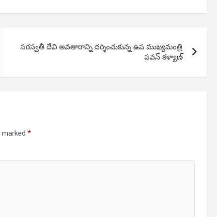
సరస్వతీ దేవి అవతారాన్ని దర్శించుకున్న ఉప ముఖ్యమంత్రి
పవన్ కళ్యాణ్
re marked
*