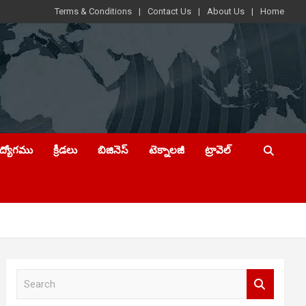
Terms & Conditions
Contact Us
About Us
Home
ఉద్యోగము
క్రీడలు
బిజినెస్
టెక్నాలజీ
ట్రావెల్
S
e
a