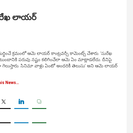
ురేఖ లాయర్
్థించే క్రమంలో ఆమె లాయర్ కాంట్రవర్సీ కామెంట్స్ చేశారు. ‘సురేఖ
ుంబానికి పరువు నష్టం కలిగించేలా ఆమె ఏం మాట్లాడలేదు. దీనిపై
ెలుస్తారు. సినిమా వాళ్లు ఏంటో అందరికీ తెలుసు’ అని ఆమె లాయర్
his News…