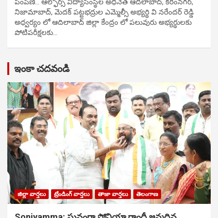
పంపిణి… ఆల్ఫోర్స్ విద్యాసంస్థల అధినేత ఆదిలాబాద్, కరీంనగర్,
నిజామాబాద్, మెదక్ పట్టభద్రుల ఎమ్మెల్సీ అభ్యర్థి వి నరేందర్ రెడ్డి
అధ్వర్యం లో ఆదిలాబాద్ జిల్లా కేంద్రం లో పలువురు అభ్యర్థులకు
పోటిప‌రీక్ష‌ల‌కు…
ఇంకా చదవండి
జిల్లా వార్తలు
ట్రేండింగ్ వార్తలు
తాజా వార్తలు
తెలంగాణ
Soniyamma: ఘ‌నంగా సోనియా గాంధీ జ‌న్మ‌దిన