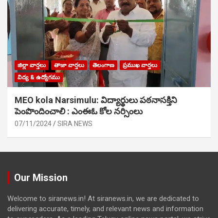
జిల్లా వార్తలు
తాజా వార్తలు
తెలంగాణ
ప్రముఖ వార్తలు
విద్య & ఉద్యోగము
MEO kola Narsimulu: విద్యార్థులు పఠ‌నాసక్తిని
పెంపొందించాలి : ఎంఈఓ కోల నర్సింలు
07/11/2024
SIRA NEWS
Our Mission
Welcome to siranews.in! At siranews.in, we are dedicated to
delivering accurate, timely, and relevant news and information