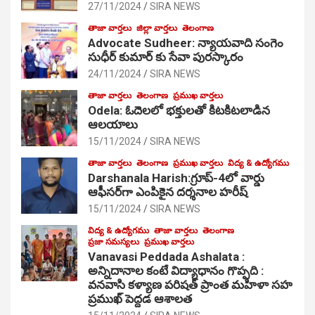
27/11/2024
SIRA NEWS
తాజా వార్తలు
జిల్లా వార్తలు
తెలంగాణ
Advocate Sudheer: న్యాయవాది సంగెం
సుధీర్ కుమార్ కు సేవా పురస్కారం
24/11/2024
SIRA NEWS
తాజా వార్తలు
తెలంగాణ
ప్రముఖ వార్తలు
Odela: ఓదెల‌లో భక్తులతో కిటకిటలాడిన
ఆల‌యాలు
15/11/2024
SIRA NEWS
తాజా వార్తలు
తెలంగాణ
ప్రముఖ వార్తలు
విద్య & ఉద్యోగము
Darshanala Harish:గ్రూప్-4లో వార్డు
ఆఫీసర్‌గా ఎంపికైన దర్శనాల హరీష్
15/11/2024
SIRA NEWS
విద్య & ఉద్యోగము
తాజా వార్తలు
తెలంగాణ
ప్రజా సమస్యలు
ప్రముఖ వార్తలు
Vanavasi Peddada Ashalata :
అన్నిదానాల కంటే విద్యాధానం గొప్పది :
వనవాసి కళ్యాణ పరిషత్ ప్రాంత మహిళా సహ
ప్రముఖ్ పెద్దడ ఆశాలత