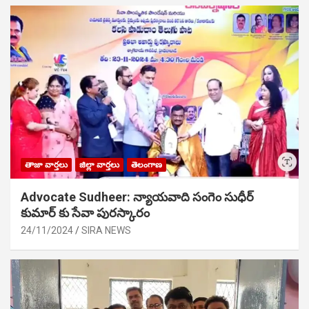
తాజా వార్తలు
జిల్లా వార్తలు
తెలంగాణ
Advocate Sudheer: న్యాయవాది సంగెం సుధీర్
కుమార్ కు సేవా పురస్కారం
24/11/2024
SIRA NEWS