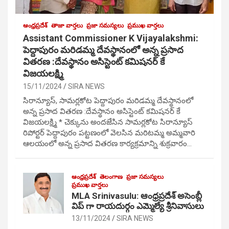
ఆంధ్రప్రదేశ్
తాజా వార్తలు
ప్రజా సమస్యలు
ప్రముఖ వార్తలు
Assistant Commissioner K Vijayalakshmi:
పెద్దాపురం మరిడమ్మ దేవస్థానంలో అన్న ప్రసాద
వితరణ :దేవస్థానం అసిస్టెంట్ కమిషనర్ కే
విజయలక్ష్మి
15/11/2024
SIRA NEWS
సిరాన్యూస్, సామర్లకోట పెద్దాపురం మరిడమ్మ దేవస్థానంలో
అన్న ప్రసాద వితరణ :దేవస్థానం అసిస్టెంట్ కమిషనర్ కే
విజయలక్ష్మి * చెక్కును అందజేసిన సామర్లకోట సిరాన్యూస్
రిపోర్టర్ పెద్దాపురం పట్టణంలో వెలసిన మరిటమ్మ అమ్మవారి
ఆలయంలో అన్న ప్రసాద వితరణ కార్యక్రమాన్ని శుక్రవారం…
ఆంధ్రప్రదేశ్
తెలంగాణ
ప్రజా సమస్యలు
ప్రముఖ వార్తలు
MLA Srinivasulu: ఆంధ్రప్రదేశ్ అసెంబ్లీ
విప్ గా రాయదుర్గం ఎమ్మెల్యే శ్రీనివాసులు
13/11/2024
SIRA NEWS