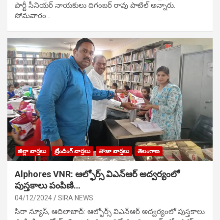
పార్టీ సీనియ‌ర్ నాయ‌కులు దిగంబ‌ర్ రావు పాటిల్ అన్నారు.
సోమవారం…
జిల్లా వార్తలు
ట్రేండింగ్ వార్తలు
తాజా వార్తలు
తెలంగాణ
Alphores VNR: ఆల్ఫోర్స్ విఎన్ఆర్ అద్వర్యంలో
పుస్తకాలు పంపిణి…
04/12/2024
SIRA NEWS
సిరా న్యూస్, ఆదిలాబాద్: ఆల్ఫోర్స్ విఎన్ఆర్ అద్వర్యంలో పుస్తకాలు