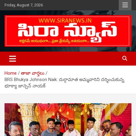
Skip
Friday, August 7, 2026
to
content
Telugu Online News Daily
SIRA NEWS
Home
తాజా వార్తలు
BRS Bhukya Johnson Naik: దుర్గామాత అమ్మవారిని దర్శించుకున్న
భూక్యా జాన్సన్ నాయక్