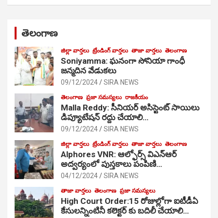
తెలంగాణ
జిల్లా వార్తలు
ట్రేండింగ్ వార్తలు
తాజా వార్తలు
తెలంగాణ
Soniyamma: ఘ‌నంగా సోనియా గాంధీ
జ‌న్మ‌దిన వేడుక‌లు
09/12/2024
SIRA NEWS
తెలంగాణ
ప్రజా సమస్యలు
రాజకీయం
Malla Reddy: సీనియర్ అసిస్టెంట్ సాయిలు
డిప్యూటేషన్ రద్దు చేయాలి…
09/12/2024
SIRA NEWS
జిల్లా వార్తలు
ట్రేండింగ్ వార్తలు
తాజా వార్తలు
తెలంగాణ
Alphores VNR: ఆల్ఫోర్స్ విఎన్ఆర్
అద్వర్యంలో పుస్తకాలు పంపిణి…
04/12/2024
SIRA NEWS
తాజా వార్తలు
తెలంగాణ
ప్రజా సమస్యలు
High Court Order:15 రోజుల్లోగా ఐటీడీఏ
కేసులన్నింటినీ కలెక్టర్ కు బదిలీ చేయాలి…