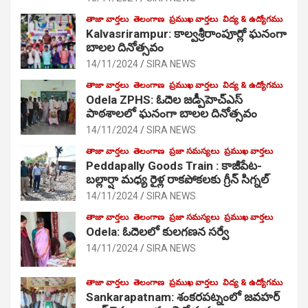
తాజా వార్తలు
తెలంగాణ
ప్రముఖ వార్తలు
విద్య & ఉద్యోగము
Kalvasrirampur: కాల్వశ్రీరాంపూర్లో ఘనంగా
బాలల దినోత్సవం
14/11/2024
SIRA NEWS
తాజా వార్తలు
తెలంగాణ
ప్రముఖ వార్తలు
విద్య & ఉద్యోగము
Odela ZPHS: ఓదెల జ‌డ్పీహెచ్ఎస్
పాఠ‌శాల‌లో ఘనంగా బాలల దినోత్సవం
14/11/2024
SIRA NEWS
తాజా వార్తలు
తెలంగాణ
ప్రజా సమస్యలు
ప్రముఖ వార్తలు
Peddapally Goods Train : కాజీపేట-
బల్లార్షా మధ్య రైళ్ల రాకపోకలకు గ్రీన్ సిగ్నల్
14/11/2024
SIRA NEWS
తాజా వార్తలు
తెలంగాణ
ప్రజా సమస్యలు
ప్రముఖ వార్తలు
Odela: ఓదెలలో కులగణన సర్వే
14/11/2024
SIRA NEWS
తాజా వార్తలు
తెలంగాణ
ప్రముఖ వార్తలు
విద్య & ఉద్యోగము
Sankarapatnam: శంకరపట్నంలో జవహర్