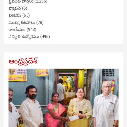
ప్రముఖ వార్తలు
(2,286)
ఫ్యాషన్
(6)
బిజినెస్
(65)
ముఖ్య కథనాలు
(78)
రాజకీయం
(943)
విద్య & ఉద్యోగము
(496)
ఆంధ్రప్రదేశ్