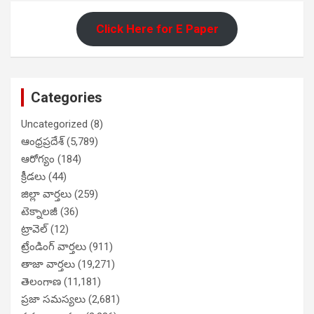
Click Here for E Paper
Categories
Uncategorized
(8)
ఆంధ్రప్రదేశ్
(5,789)
ఆరోగ్యం
(184)
క్రీడలు
(44)
జిల్లా వార్తలు
(259)
టెక్నాలజీ
(36)
ట్రావెల్
(12)
ట్రేండింగ్ వార్తలు
(911)
తాజా వార్తలు
(19,271)
తెలంగాణ
(11,181)
ప్రజా సమస్యలు
(2,681)