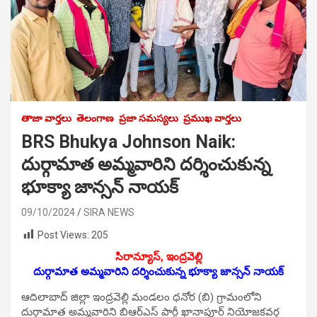
తాజా వార్తలు
తెలంగాణ
ప్రజా సమస్యలు
ప్రముఖ వార్తలు
BRS Bhukya Johnson Naik:
దుర్గామాత అమ్మవారిని దర్శించుకున్న
భూక్యా జాన్సన్ నాయక్
09/10/2024
SIRA NEWS
Post Views:
205
సిరాన్యూస్, ఇంద్రవెల్లి
దుర్గామాత అమ్మవారిని దర్శించుకున్న భూక్యా జాన్సన్ నాయక్
ఆదిలాబాద్ జిల్లా ఇంద్రవెల్లి మండలం ధనోర (బి) గ్రామంలోని
దుర్గామాత అమ్మవారిని బిఆర్ఎస్ పార్టీ ఖానాపూర్ నియోజకవర్గ