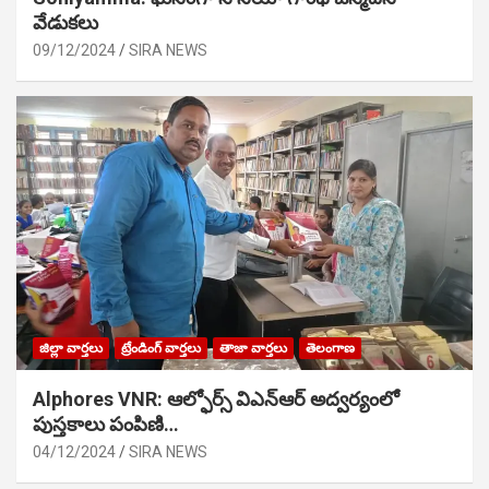
వేడుక‌లు
09/12/2024
SIRA NEWS
జిల్లా వార్తలు
ట్రేండింగ్ వార్తలు
తాజా వార్తలు
తెలంగాణ
Alphores VNR: ఆల్ఫోర్స్ విఎన్ఆర్ అద్వర్యంలో
పుస్తకాలు పంపిణి…
04/12/2024
SIRA NEWS