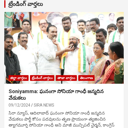
ట్రేండింగ్ వార్తలు
జిల్లా వార్తలు
ట్రేండింగ్ వార్తలు
తాజా వార్తలు
తెలంగాణ
Soniyamma: ఘ‌నంగా సోనియా గాంధీ జ‌న్మ‌దిన
వేడుక‌లు
09/12/2024
SIRA NEWS
సిరా న్యూస్, ఆదిలాబాద్ ఘ‌నంగా సోనియా గాంధీ జ‌న్మ‌దిన
వేడుక‌లు పార్టీ కోసం ప‌ద‌వుల‌ను తృణ ప్రాయంగా త్య‌జించిన
త్యాగమూర్తి సోనియా గాంధీ అని మాజీ మున్సిప‌ల్ చైర్మ‌న్, కాంగ్రెస్