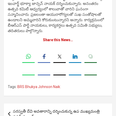
ఇంచార్జ్ భూక్యా జాన్సన్ నాయక్ దర్శించుకున్నారు. అనంతరం
ఉత్సవ కమిటీ ఆధ్వర్యంలో శాలువాతో వారిని ఘనంగా
సన్మానించారు. ప్రజలంతా ఆయురారోగ్యలతో సుఖ సంతోషాలతో
ఉండాలని అమ్మవారిని కోరుకుంటున్నారని అన్నారు. కార్యక్రమంలో
బీఆర్ఎస్ పార్టీ నాయకులు, కార్యకర్తలు ఉత్సవ సమితి సభ్యులు,
తదితరులు పాల్గొన్నారు.
Share this News…
Tags:
BRS Bhukya Johnson Naik:
Post
సరస్వతీ దేవి అవతారాన్ని దర్శించుకున్న ఉప ముఖ్యమంత్రి
navigation