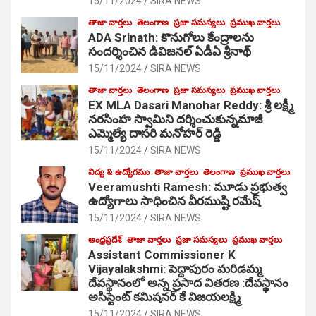
15/11/2024
SIRA NEWS
తాజా వార్తలు
తెలంగాణ
ప్రజా సమస్యలు
ప్రముఖ వార్తలు
ADA Srinath: కొనుగోలు కేంద్రాల‌ను
సంద‌ర్శించిన డివిజనల్ ఏడీఏ శ్రీనాథ్
15/11/2024
SIRA NEWS
తాజా వార్తలు
తెలంగాణ
ప్రజా సమస్యలు
ప్రముఖ వార్తలు
EX MLA Dasari Manohar Reddy: శ్రీ లక్ష్మీ
నరసింహ స్వామిని దర్శించుకున్నమాజీ
ఎమ్మెల్యే దాసరి మనోహర్ రెడ్డి
15/11/2024
SIRA NEWS
విద్య & ఉద్యోగము
తాజా వార్తలు
తెలంగాణ
ప్రముఖ వార్తలు
Veeramushti Ramesh: మూడు ప్రభుత్వ
ఉద్యోగాలు సాధించిన వీరముష్టి రమేష్
15/11/2024
SIRA NEWS
ఆంధ్రప్రదేశ్
తాజా వార్తలు
ప్రజా సమస్యలు
ప్రముఖ వార్తలు
Assistant Commissioner K
Vijayalakshmi: పెద్దాపురం మరిడమ్మ
దేవస్థానంలో అన్న ప్రసాద వితరణ :దేవస్థానం
అసిస్టెంట్ కమిషనర్ కే విజయలక్ష్మి
15/11/2024
SIRA NEWS