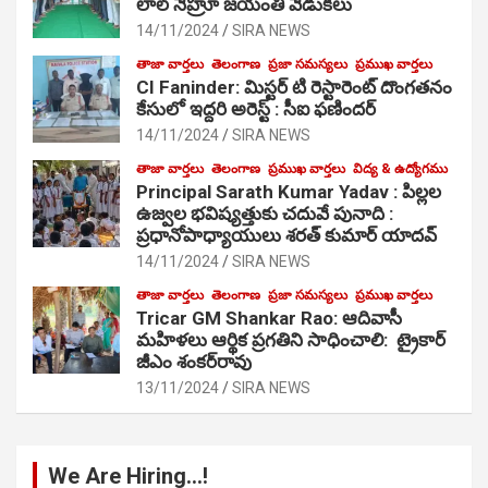
లాల్ నెహ్రూ జయంతి వేడుకలు
14/11/2024
SIRA NEWS
తాజా వార్తలు
తెలంగాణ
ప్రజా సమస్యలు
ప్రముఖ వార్తలు
CI Faninder: మిస్టర్ టి రెస్టారెంట్ దొంగతనం
కేసులో ఇద్దరి అరెస్ట్ : సీఐ ఫణిందర్
14/11/2024
SIRA NEWS
తాజా వార్తలు
తెలంగాణ
ప్రముఖ వార్తలు
విద్య & ఉద్యోగము
Principal Sarath Kumar Yadav : పిల్లల
ఉజ్వల భవిష్యత్తుకు చదువే పునాది :
ప్రధానోపాధ్యాయులు శరత్ కుమార్ యాదవ్
14/11/2024
SIRA NEWS
తాజా వార్తలు
తెలంగాణ
ప్రజా సమస్యలు
ప్రముఖ వార్తలు
Tricar GM Shankar Rao: ఆదివాసీ
మహిళలు ఆర్థిక ప్రగతిని సాధించాలి: ట్రైకార్
జీఎం శంకర్‌రావు
13/11/2024
SIRA NEWS
We Are Hiring…!