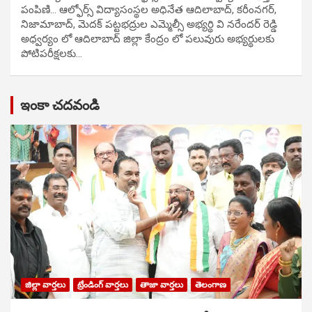
పంపిణి… ఆల్ఫోర్స్ విద్యాసంస్థల అధినేత ఆదిలాబాద్, కరీంనగర్,
నిజామాబాద్, మెదక్ పట్టభద్రుల ఎమ్మెల్సీ అభ్యర్థి వి నరేందర్ రెడ్డి
అధ్వర్యం లో ఆదిలాబాద్ జిల్లా కేంద్రం లో పలువురు అభ్యర్థులకు
పోటిప‌రీక్ష‌ల‌కు…
ఇంకా చదవండి
జిల్లా వార్తలు
ట్రేండింగ్ వార్తలు
తాజా వార్తలు
తెలంగాణ