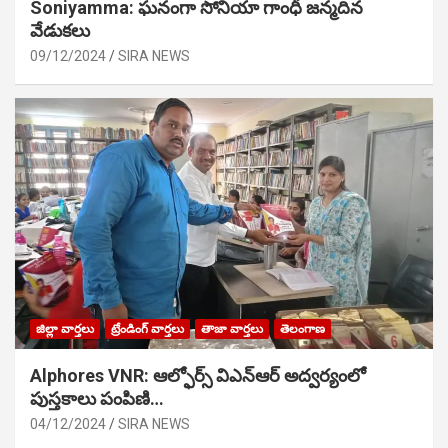
Soniyamma: ఘ‌నంగా సోనియా గాంధీ జ‌న్మ‌దిన
వేడుక‌లు
09/12/2024
SIRA NEWS
జిల్లా వార్తలు
ట్రేండింగ్ వార్తలు
తాజా వార్తలు
తెలంగాణ
Alphores VNR: ఆల్ఫోర్స్ విఎన్ఆర్ అద్వర్యంలో
పుస్తకాలు పంపిణి…
04/12/2024
SIRA NEWS