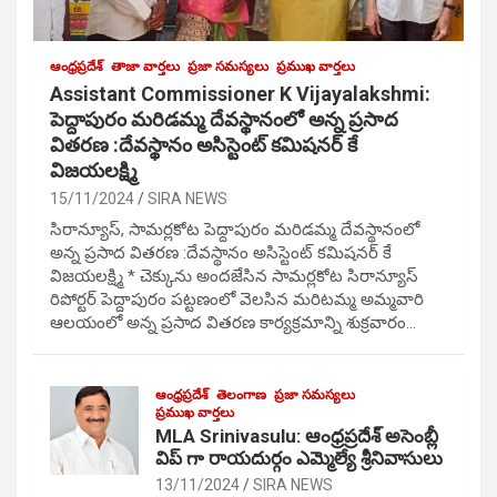
ఆంధ్రప్రదేశ్
తాజా వార్తలు
ప్రజా సమస్యలు
ప్రముఖ వార్తలు
Assistant Commissioner K Vijayalakshmi:
పెద్దాపురం మరిడమ్మ దేవస్థానంలో అన్న ప్రసాద
వితరణ :దేవస్థానం అసిస్టెంట్ కమిషనర్ కే
విజయలక్ష్మి
15/11/2024
SIRA NEWS
సిరాన్యూస్, సామర్లకోట పెద్దాపురం మరిడమ్మ దేవస్థానంలో
అన్న ప్రసాద వితరణ :దేవస్థానం అసిస్టెంట్ కమిషనర్ కే
విజయలక్ష్మి * చెక్కును అందజేసిన సామర్లకోట సిరాన్యూస్
రిపోర్టర్ పెద్దాపురం పట్టణంలో వెలసిన మరిటమ్మ అమ్మవారి
ఆలయంలో అన్న ప్రసాద వితరణ కార్యక్రమాన్ని శుక్రవారం…
ఆంధ్రప్రదేశ్
తెలంగాణ
ప్రజా సమస్యలు
ప్రముఖ వార్తలు
MLA Srinivasulu: ఆంధ్రప్రదేశ్ అసెంబ్లీ
విప్ గా రాయదుర్గం ఎమ్మెల్యే శ్రీనివాసులు
13/11/2024
SIRA NEWS