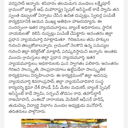
వరప్రసాద్‌ అన్నారు. శనివారం తలమడుగు మండలం లక్ష్మీపూర్‌
గ్రామంలో బ్యాంక్‌ ఆఫ్‌ మహారాష్ట్ర స్పెషల్ అసిస్టెంట్ కాడే స్వామి తన
స్వంత డబ్బులతో ఏర్పాటు చేసిన ఉచిత దుప్పట్లు, స్వెటర్ల పంపిణీ
కార్యక్రమానికి ఆయన ముఖ్య అతిథిగా హాజరయ్యారు. ఈ
సందర్భంగా ఇతర న్యాయమూర్తులు, బ్యాంక్‌ అధికారులు, స్థానిక
నాయకులతో కలిసి దుప్పట్లు పంపిణీ చేపట్టారు. అనంతరం జిల్లా
ప్రధాన న్యాయమూర్తి మాట్లాడుతూ.. గిరిజనులు తమ హక్కుల
గురించి తెల్సుకోవాలన్నారు. గ్రామంలో నెలకొని ఉన్న సమస్యల
గురించి జిల్లా కలెక్టర్‌తో మాట్లాడి, పరిష్కరిస్తామని అన్నారు. అంతకు
ముందు గ్రామస్తులు జిల్లా ప్రధాన న్యాయమూర్తి, ఇతర
న్యాయమూర్తులు, అధికారులకు ఘన స్వాగతం పలికారు. అనంతరం
గిరిజన సాంస్కృతి, సాంప్రదాయాలు ఉట్టిపడేలా సాంస్కృతిక
కార్యక్రమాలు నిర్వహించారు. ఈ కార్యక్రమంలో జిల్లా అదనపు
న్యాయమూర్తి శివరాంప్రసాద్, జిల్లా న్యాయసేవాధికార సంస్థ
కార్యదర్శి క్షమా దేశ్‌ పాండే, పీపీ మేకల మధుకర్, బ్యాంక్‌ స్పెషల్‌
అసిస్టెంట్‌ కాడే స్వామి, సర్పంచ్‌ తొడసం రాధ, తహాసీల్దార్‌
రాజమోహన్, ఎంఈవో నారాయణ, మెడికల్‌ ఆఫీసర్‌ హరీష్,
తుడుదెబ్బ విద్యార్థి విభాగం మండల అధ్యక్షుడు మనోహర్,
తదితరులు పాల్గొనారు.