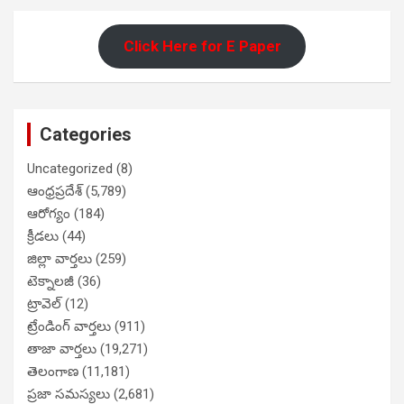
Click Here for E Paper
Categories
Uncategorized
(8)
ఆంధ్రప్రదేశ్
(5,789)
ఆరోగ్యం
(184)
క్రీడలు
(44)
జిల్లా వార్తలు
(259)
టెక్నాలజీ
(36)
ట్రావెల్
(12)
ట్రేండింగ్ వార్తలు
(911)
తాజా వార్తలు
(19,271)
తెలంగాణ
(11,181)
ప్రజా సమస్యలు
(2,681)