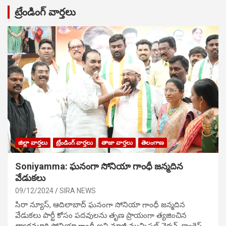
ట్రేండింగ్ వార్తలు
జిల్లా వార్తలు
ట్రేండింగ్ వార్తలు
తాజా వార్తలు
తెలంగాణ
Soniyamma: ఘ‌నంగా సోనియా గాంధీ జ‌న్మ‌దిన
వేడుక‌లు
09/12/2024
SIRA NEWS
సిరా న్యూస్, ఆదిలాబాద్ ఘ‌నంగా సోనియా గాంధీ జ‌న్మ‌దిన
వేడుక‌లు పార్టీ కోసం ప‌ద‌వుల‌ను తృణ ప్రాయంగా త్య‌జించిన
త్యాగమూర్తి సోనియా గాంధీ అని మాజీ మున్సిప‌ల్ చైర్మ‌న్, కాంగ్రెస్