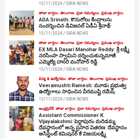
15/11/2024
SIRA NEWS
తాజా వార్తలు
తెలంగాణ
ప్రజా సమస్యలు
ప్రముఖ వార్తలు
ADA Srinath: కొనుగోలు కేంద్రాల‌ను
సంద‌ర్శించిన డివిజనల్ ఏడీఏ శ్రీనాథ్
15/11/2024
SIRA NEWS
తాజా వార్తలు
తెలంగాణ
ప్రజా సమస్యలు
ప్రముఖ వార్తలు
EX MLA Dasari Manohar Reddy: శ్రీ లక్ష్మీ
నరసింహ స్వామిని దర్శించుకున్నమాజీ
ఎమ్మెల్యే దాసరి మనోహర్ రెడ్డి
15/11/2024
SIRA NEWS
విద్య & ఉద్యోగము
తాజా వార్తలు
తెలంగాణ
ప్రముఖ వార్తలు
Veeramushti Ramesh: మూడు ప్రభుత్వ
ఉద్యోగాలు సాధించిన వీరముష్టి రమేష్
15/11/2024
SIRA NEWS
ఆంధ్రప్రదేశ్
తాజా వార్తలు
ప్రజా సమస్యలు
ప్రముఖ వార్తలు
Assistant Commissioner K
Vijayalakshmi: పెద్దాపురం మరిడమ్మ
దేవస్థానంలో అన్న ప్రసాద వితరణ :దేవస్థానం
అసిస్టెంట్ కమిషనర్ కే విజయలక్ష్మి