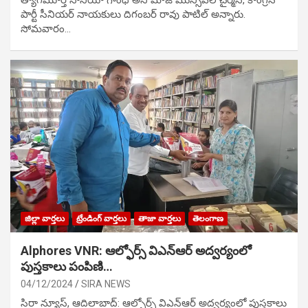
పార్టీ సీనియ‌ర్ నాయ‌కులు దిగంబ‌ర్ రావు పాటిల్ అన్నారు.
సోమవారం…
జిల్లా వార్తలు
ట్రేండింగ్ వార్తలు
తాజా వార్తలు
తెలంగాణ
Alphores VNR: ఆల్ఫోర్స్ విఎన్ఆర్ అద్వర్యంలో
పుస్తకాలు పంపిణి…
04/12/2024
SIRA NEWS
సిరా న్యూస్, ఆదిలాబాద్: ఆల్ఫోర్స్ విఎన్ఆర్ అద్వర్యంలో పుస్తకాలు