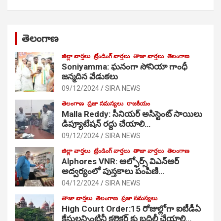
తెలంగాణ
జిల్లా వార్తలు
ట్రేండింగ్ వార్తలు
తాజా వార్తలు
తెలంగాణ
Soniyamma: ఘ‌నంగా సోనియా గాంధీ
జ‌న్మ‌దిన వేడుక‌లు
09/12/2024
SIRA NEWS
తెలంగాణ
ప్రజా సమస్యలు
రాజకీయం
Malla Reddy: సీనియర్ అసిస్టెంట్ సాయిలు
డిప్యూటేషన్ రద్దు చేయాలి…
09/12/2024
SIRA NEWS
జిల్లా వార్తలు
ట్రేండింగ్ వార్తలు
తాజా వార్తలు
తెలంగాణ
Alphores VNR: ఆల్ఫోర్స్ విఎన్ఆర్
అద్వర్యంలో పుస్తకాలు పంపిణి…
04/12/2024
SIRA NEWS
తాజా వార్తలు
తెలంగాణ
ప్రజా సమస్యలు
High Court Order:15 రోజుల్లోగా ఐటీడీఏ
కేసులన్నింటినీ కలెక్టర్ కు బదిలీ చేయాలి…