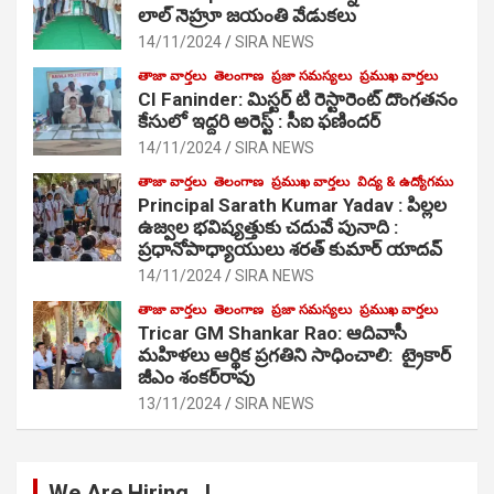
లాల్ నెహ్రూ జయంతి వేడుకలు
14/11/2024
SIRA NEWS
తాజా వార్తలు
తెలంగాణ
ప్రజా సమస్యలు
ప్రముఖ వార్తలు
CI Faninder: మిస్టర్ టి రెస్టారెంట్ దొంగతనం
కేసులో ఇద్దరి అరెస్ట్ : సీఐ ఫణిందర్
14/11/2024
SIRA NEWS
తాజా వార్తలు
తెలంగాణ
ప్రముఖ వార్తలు
విద్య & ఉద్యోగము
Principal Sarath Kumar Yadav : పిల్లల
ఉజ్వల భవిష్యత్తుకు చదువే పునాది :
ప్రధానోపాధ్యాయులు శరత్ కుమార్ యాదవ్
14/11/2024
SIRA NEWS
తాజా వార్తలు
తెలంగాణ
ప్రజా సమస్యలు
ప్రముఖ వార్తలు
Tricar GM Shankar Rao: ఆదివాసీ
మహిళలు ఆర్థిక ప్రగతిని సాధించాలి: ట్రైకార్
జీఎం శంకర్‌రావు
13/11/2024
SIRA NEWS
We Are Hiring…!