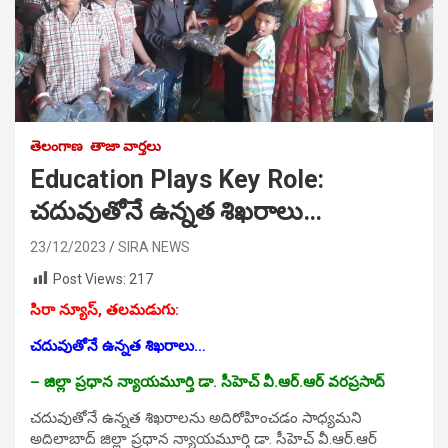
తెలంగాణ
తాజా వార్తలు
Education Plays Key Role:
చదువుతోనే ఉన్నత శిఖరాలు…
23/12/2023
SIRA NEWS
Post Views:
217
సిరా న్యూస్, తలమడుగు:
చదువుతోనే ఉన్నత శిఖరాలు…
– జిల్లా ప్రధాన న్యాయమూర్తి డా. సీహెచ్‌ వీ.ఆర్‌.ఆర్‌ వరప్రసాద్‌
చదువుతోనే ఉన్నత శిఖరాలను అదిరోహించడం సాధ్యమని
అదిలాబాద్‌ జిల్లా ప్రధాన న్యాయమూర్తి డా. సీహెచ్‌ వీ.ఆర్‌.ఆర్‌