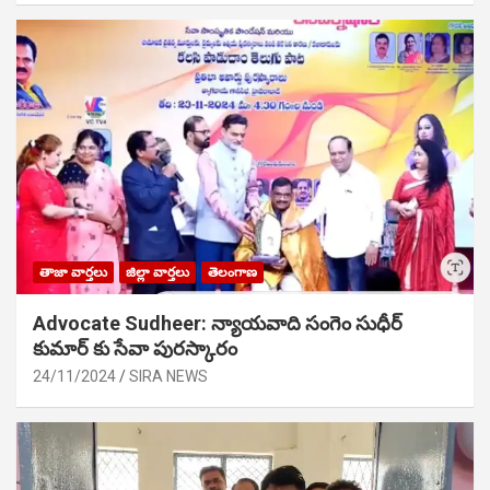
తాజా వార్తలు
జిల్లా వార్తలు
తెలంగాణ
Advocate Sudheer: న్యాయవాది సంగెం సుధీర్
కుమార్ కు సేవా పురస్కారం
24/11/2024
SIRA NEWS