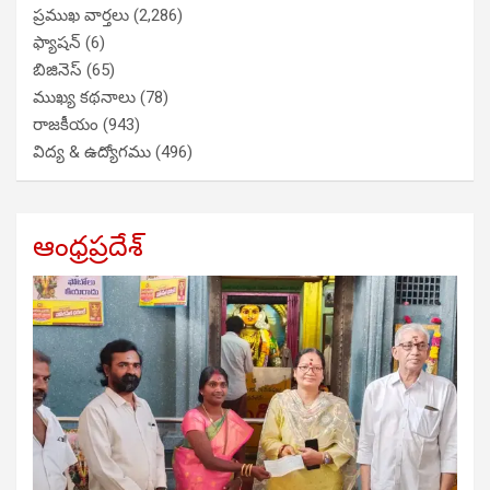
ప్రముఖ వార్తలు
(2,286)
ఫ్యాషన్
(6)
బిజినెస్
(65)
ముఖ్య కథనాలు
(78)
రాజకీయం
(943)
విద్య & ఉద్యోగము
(496)
ఆంధ్రప్రదేశ్