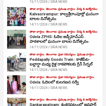
15/11/2024
SIRA NEWS
తాజా వార్తలు
తెలంగాణ
ప్రముఖ వార్తలు
విద్య & ఉద్యోగము
Kalvasrirampur: కాల్వశ్రీరాంపూర్లో ఘనంగా
బాలల దినోత్సవం
14/11/2024
SIRA NEWS
తాజా వార్తలు
తెలంగాణ
ప్రముఖ వార్తలు
విద్య & ఉద్యోగము
Odela ZPHS: ఓదెల జ‌డ్పీహెచ్ఎస్
పాఠ‌శాల‌లో ఘనంగా బాలల దినోత్సవం
14/11/2024
SIRA NEWS
తాజా వార్తలు
తెలంగాణ
ప్రజా సమస్యలు
ప్రముఖ వార్తలు
Peddapally Goods Train : కాజీపేట-
బల్లార్షా మధ్య రైళ్ల రాకపోకలకు గ్రీన్ సిగ్నల్
14/11/2024
SIRA NEWS
తాజా వార్తలు
తెలంగాణ
ప్రజా సమస్యలు
ప్రముఖ వార్తలు
Odela: ఓదెలలో కులగణన సర్వే
14/11/2024
SIRA NEWS
తాజా వార్తలు
తెలంగాణ
ప్రముఖ వార్తలు
విద్య & ఉద్యోగము
Sankarapatnam: శంకరపట్నంలో జవహర్