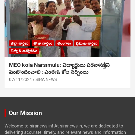
జిల్లా వార్తలు
తాజా వార్తలు
తెలంగాణ
ప్రముఖ వార్తలు
విద్య & ఉద్యోగము
MEO kola Narsimulu: విద్యార్థులు పఠ‌నాసక్తిని
పెంపొందించాలి : ఎంఈఓ కోల నర్సింలు
07/11/2024
SIRA NEWS
Our Mission
Welcome to siranews.in! At siranews.in, we are dedicated to
delivering accurate, timely, and relevant news and information