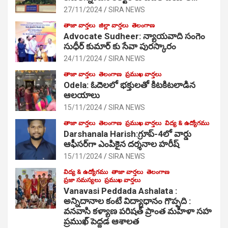
27/11/2024
SIRA NEWS
తాజా వార్తలు
జిల్లా వార్తలు
తెలంగాణ
Advocate Sudheer: న్యాయవాది సంగెం
సుధీర్ కుమార్ కు సేవా పురస్కారం
24/11/2024
SIRA NEWS
తాజా వార్తలు
తెలంగాణ
ప్రముఖ వార్తలు
Odela: ఓదెల‌లో భక్తులతో కిటకిటలాడిన
ఆల‌యాలు
15/11/2024
SIRA NEWS
తాజా వార్తలు
తెలంగాణ
ప్రముఖ వార్తలు
విద్య & ఉద్యోగము
Darshanala Harish:గ్రూప్-4లో వార్డు
ఆఫీసర్‌గా ఎంపికైన దర్శనాల హరీష్
15/11/2024
SIRA NEWS
విద్య & ఉద్యోగము
తాజా వార్తలు
తెలంగాణ
ప్రజా సమస్యలు
ప్రముఖ వార్తలు
Vanavasi Peddada Ashalata :
అన్నిదానాల కంటే విద్యాధానం గొప్పది :
వనవాసి కళ్యాణ పరిషత్ ప్రాంత మహిళా సహ
ప్రముఖ్ పెద్దడ ఆశాలత