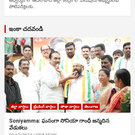
అధ్వర్యం లో ఆదిలాబాద్ జిల్లా కేంద్రం లో పలువురు అభ్యర్థులకు
పోటిప‌రీక్ష‌ల‌కు…
ఇంకా చదవండి
జిల్లా వార్తలు
ట్రేండింగ్ వార్తలు
తాజా వార్తలు
తెలంగాణ
Soniyamma: ఘ‌నంగా సోనియా గాంధీ జ‌న్మ‌దిన
వేడుక‌లు