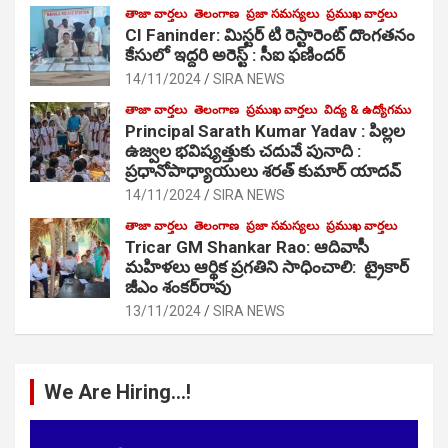
తాజా వార్తలు
తెలంగాణ
ప్రజా సమస్యలు
ప్రముఖ వార్తలు
CI Faninder: మిస్టర్ టి రెస్టారెంట్ దొంగతనం
కేసులో ఇద్దరి అరెస్ట్ : సీఐ ఫణిందర్
14/11/2024
SIRA NEWS
తాజా వార్తలు
తెలంగాణ
ప్రముఖ వార్తలు
విద్య & ఉద్యోగము
Principal Sarath Kumar Yadav : పిల్లల
ఉజ్వల భవిష్యత్తుకు చదువే పునాది :
ప్రధానోపాధ్యాయులు శరత్ కుమార్ యాదవ్
14/11/2024
SIRA NEWS
తాజా వార్తలు
తెలంగాణ
ప్రజా సమస్యలు
ప్రముఖ వార్తలు
Tricar GM Shankar Rao: ఆదివాసీ
మహిళలు ఆర్థిక ప్రగతిని సాధించాలి: ట్రైకార్
జీఎం శంకర్‌రావు
13/11/2024
SIRA NEWS
We Are Hiring…!