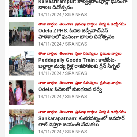
Kalvasrirampur: కాల్వశ్రీరాంపూర్లో ఘనంగా
బాలల దినోత్సవం
14/11/2024
SIRA NEWS
తాజా వార్తలు
తెలంగాణ
ప్రముఖ వార్తలు
విద్య & ఉద్యోగము
Odela ZPHS: ఓదెల జ‌డ్పీహెచ్ఎస్
పాఠ‌శాల‌లో ఘనంగా బాలల దినోత్సవం
14/11/2024
SIRA NEWS
తాజా వార్తలు
తెలంగాణ
ప్రజా సమస్యలు
ప్రముఖ వార్తలు
Peddapally Goods Train : కాజీపేట-
బల్లార్షా మధ్య రైళ్ల రాకపోకలకు గ్రీన్ సిగ్నల్
14/11/2024
SIRA NEWS
తాజా వార్తలు
తెలంగాణ
ప్రజా సమస్యలు
ప్రముఖ వార్తలు
Odela: ఓదెలలో కులగణన సర్వే
14/11/2024
SIRA NEWS
తాజా వార్తలు
తెలంగాణ
ప్రముఖ వార్తలు
విద్య & ఉద్యోగము
Sankarapatnam: శంకరపట్నంలో జవహర్
లాల్ నెహ్రూ జయంతి వేడుకలు
14/11/2024
SIRA NEWS