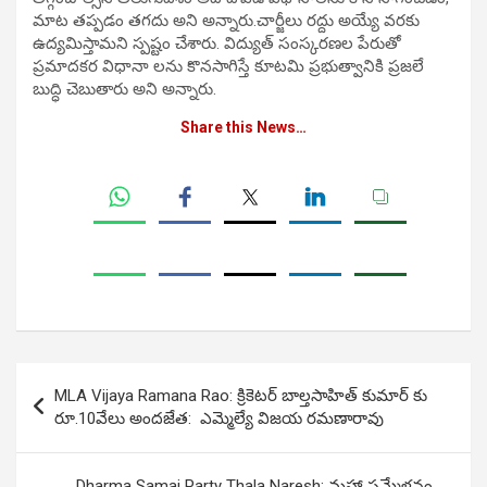
మాట తప్పడం తగదు అని అన్నారు.చార్జీలు రద్దు అయ్యే వరకు
ఉద్యమిస్తామని స్పష్టం చేశారు. విద్యుత్ సంస్కరణల పేరుతో
ప్రమాదకర విధానా లను కొనసాగిస్తే కూటమి ప్రభుత్వానికి ప్రజలే
బుద్ధి చెబుతారు అని అన్నారు.
Share this News…
Post
MLA Vijaya Ramana Rao: క్రికెటర్ బాల్తసాహిత్ కుమార్ కు
navigation
రూ.10వేలు అంద‌జేత‌: ఎమ్మెల్యే విజయ రమణారావు
Dharma Samaj Party Thala Naresh: మహా సమ్మేళనం