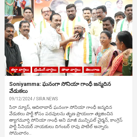
జిల్లా వార్తలు
ట్రేండింగ్ వార్తలు
తాజా వార్తలు
తెలంగాణ
Soniyamma: ఘ‌నంగా సోనియా గాంధీ జ‌న్మ‌దిన
వేడుక‌లు
09/12/2024
SIRA NEWS
సిరా న్యూస్, ఆదిలాబాద్ ఘ‌నంగా సోనియా గాంధీ జ‌న్మ‌దిన
వేడుక‌లు పార్టీ కోసం ప‌ద‌వుల‌ను తృణ ప్రాయంగా త్య‌జించిన
త్యాగమూర్తి సోనియా గాంధీ అని మాజీ మున్సిప‌ల్ చైర్మ‌న్, కాంగ్రెస్
పార్టీ సీనియ‌ర్ నాయ‌కులు దిగంబ‌ర్ రావు పాటిల్ అన్నారు.
సోమవారం…