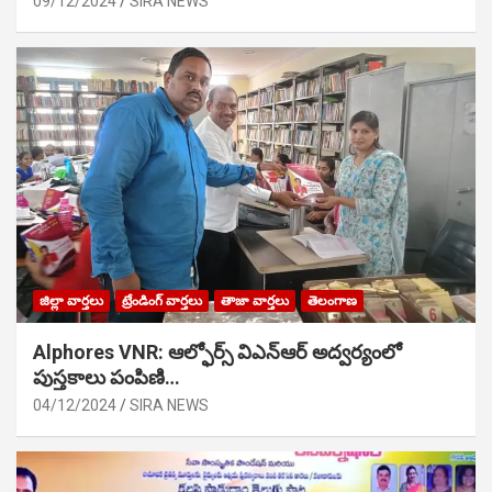
09/12/2024
SIRA NEWS
జిల్లా వార్తలు
ట్రేండింగ్ వార్తలు
తాజా వార్తలు
తెలంగాణ
Alphores VNR: ఆల్ఫోర్స్ విఎన్ఆర్ అద్వర్యంలో
పుస్తకాలు పంపిణి…
04/12/2024
SIRA NEWS