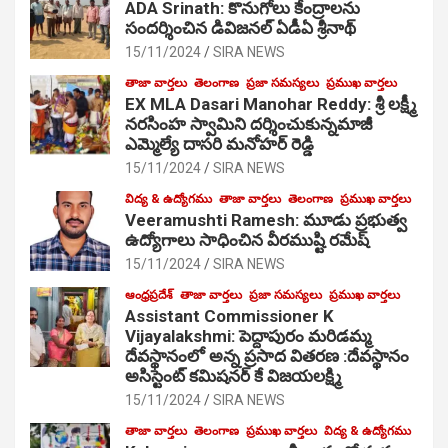
ADA Srinath: కొనుగోలు కేంద్రాల‌ను
సంద‌ర్శించిన డివిజనల్ ఏడీఏ శ్రీనాథ్
15/11/2024
SIRA NEWS
తాజా వార్తలు
తెలంగాణ
ప్రజా సమస్యలు
ప్రముఖ వార్తలు
EX MLA Dasari Manohar Reddy: శ్రీ లక్ష్మీ
నరసింహ స్వామిని దర్శించుకున్నమాజీ
ఎమ్మెల్యే దాసరి మనోహర్ రెడ్డి
15/11/2024
SIRA NEWS
విద్య & ఉద్యోగము
తాజా వార్తలు
తెలంగాణ
ప్రముఖ వార్తలు
Veeramushti Ramesh: మూడు ప్రభుత్వ
ఉద్యోగాలు సాధించిన వీరముష్టి రమేష్
15/11/2024
SIRA NEWS
ఆంధ్రప్రదేశ్
తాజా వార్తలు
ప్రజా సమస్యలు
ప్రముఖ వార్తలు
Assistant Commissioner K
Vijayalakshmi: పెద్దాపురం మరిడమ్మ
దేవస్థానంలో అన్న ప్రసాద వితరణ :దేవస్థానం
అసిస్టెంట్ కమిషనర్ కే విజయలక్ష్మి
15/11/2024
SIRA NEWS
తాజా వార్తలు
తెలంగాణ
ప్రముఖ వార్తలు
విద్య & ఉద్యోగము