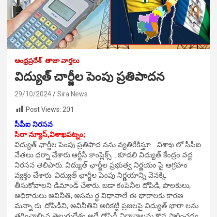
ఆంధ్రప్రదేశ్
తాజా వార్తలు
విద్యుత్ చార్జీల పెంపు ప్రతిపాదన
29/10/2024
Sira News
Post Views:
201
సీపీఐ నిరసన
సిరా న్యూస్,విశాఖపట్నం;
విద్యుత్ ఛార్జీల పెంపు ప్రతిపాద నను వ్యతిరేకిస్తూ… విశాఖ లో సీపీఐ
నేతలు ధర్నా చేశారు.ఆర్టీసీ కాంప్లెక్స్ …కూడలి విద్యుత్ కేంద్రం వద్ద
నిరసన తెలిపారు. విద్యుత్ ఛార్జీల ప్రభుత్వ నిర్ణయం పై ఆగ్రహం
వ్యక్తం చేశారు. విద్యుత్ ఛార్జీల పెంపు నిర్ణయాన్ని వెనక్కి
తీసుకోవాలని డిమాండ్ చేశారు. బడా కంపెనీల దోపిడి, పాలకులు,
అధికారులు అవినీతి, అసమ ర్థ విధానాలే ఈ భారాలకు కారణ
మన్నా రు. దోపిడీని, అవినీతిని అరికట్టి ప్రజలపై విద్యుత్ భారా లను
తగ్గించాల్సిన తెలుగుదేశం అదే దోపిడీ విధానాలను కొన సాగించడం,