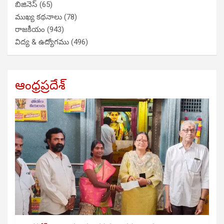
బిజినెస్
(65)
ముఖ్య కథనాలు
(78)
రాజకీయం
(943)
విద్య & ఉద్యోగము
(496)
ఆంధ్రప్రదేశ్