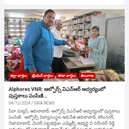
జిల్లా వార్తలు
ట్రేండింగ్ వార్తలు
తాజా వార్తలు
తెలంగాణ
Alphores VNR: ఆల్ఫోర్స్ విఎన్ఆర్ అద్వర్యంలో
పుస్తకాలు పంపిణి…
04/12/2024
SIRA NEWS
సిరా న్యూస్, ఆదిలాబాద్: ఆల్ఫోర్స్ విఎన్ఆర్ అద్వర్యంలో పుస్తకాలు
పంపిణి… ఆల్ఫోర్స్ విద్యాసంస్థల అధినేత ఆదిలాబాద్, కరీంనగర్,
నిజామాబాద్, మెదక్ పట్టభద్రుల ఎమ్మెల్సీ అభ్యర్థి వి నరేందర్ రెడ్డి