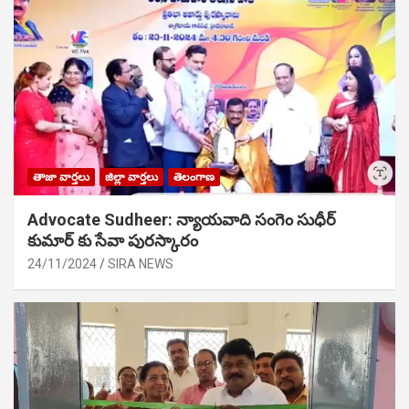
తాజా వార్తలు
జిల్లా వార్తలు
తెలంగాణ
Advocate Sudheer: న్యాయవాది సంగెం సుధీర్
కుమార్ కు సేవా పురస్కారం
24/11/2024
SIRA NEWS