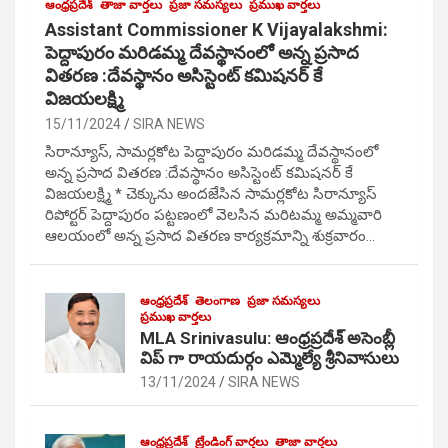
ఆంధ్రప్రదేశ్
తాజా వార్తలు
ప్రజా సమస్యలు
ప్రముఖ వార్తలు
Assistant Commissioner K Vijayalakshmi:
పెద్దాపురం మరిడమ్మ దేవస్థానంలో అన్న ప్రసాద
వితరణ :దేవస్థానం అసిస్టెంట్ కమిషనర్ కే
విజయలక్ష్మి
15/11/2024
SIRA NEWS
సిరాన్యూస్, సామర్లకోట పెద్దాపురం మరిడమ్మ దేవస్థానంలో
అన్న ప్రసాద వితరణ :దేవస్థానం అసిస్టెంట్ కమిషనర్ కే
విజయలక్ష్మి * చెక్కును అందజేసిన సామర్లకోట సిరాన్యూస్
రిపోర్టర్ పెద్దాపురం పట్టణంలో వెలసిన మరిటమ్మ అమ్మవారి
ఆలయంలో అన్న ప్రసాద వితరణ కార్యక్రమాన్ని శుక్రవారం…
ఆంధ్రప్రదేశ్
తెలంగాణ
ప్రజా సమస్యలు
ప్రముఖ వార్తలు
MLA Srinivasulu: ఆంధ్రప్రదేశ్ అసెంబ్లీ
విప్ గా రాయదుర్గం ఎమ్మెల్యే శ్రీనివాసులు
13/11/2024
SIRA NEWS
ఆంధ్రప్రదేశ్
ట్రేండింగ్ వార్తలు
తాజా వార్తలు