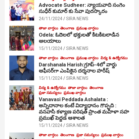
Advocate Sudheer: న్యాయవాది సంగెం
సుధీర్ కుమార్ కు సేవా పురస్కారం
24/11/2024
SIRA NEWS
తాజా వార్తలు
తెలంగాణ
ప్రముఖ వార్తలు
Odela: ఓదెల‌లో భక్తులతో కిటకిటలాడిన
ఆల‌యాలు
15/11/2024
SIRA NEWS
తాజా వార్తలు
తెలంగాణ
ప్రముఖ వార్తలు
విద్య & ఉద్యోగము
Darshanala Harish:గ్రూప్-4లో వార్డు
ఆఫీసర్‌గా ఎంపికైన దర్శనాల హరీష్
15/11/2024
SIRA NEWS
విద్య & ఉద్యోగము
తాజా వార్తలు
తెలంగాణ
ప్రజా సమస్యలు
ప్రముఖ వార్తలు
Vanavasi Peddada Ashalata :
అన్నిదానాల కంటే విద్యాధానం గొప్పది :
వనవాసి కళ్యాణ పరిషత్ ప్రాంత మహిళా సహ
ప్రముఖ్ పెద్దడ ఆశాలత
15/11/2024
SIRA NEWS
తాజా వార్తలు
తెలంగాణ
ప్రజా సమస్యలు
ప్రముఖ వార్తలు