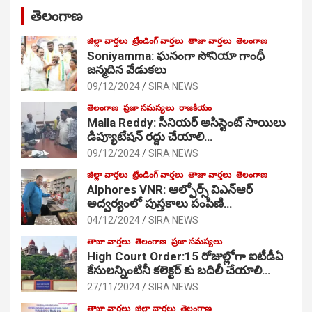
తెలంగాణ
జిల్లా వార్తలు
ట్రేండింగ్ వార్తలు
తాజా వార్తలు
తెలంగాణ
Soniyamma: ఘ‌నంగా సోనియా గాంధీ
జ‌న్మ‌దిన వేడుక‌లు
09/12/2024
SIRA NEWS
తెలంగాణ
ప్రజా సమస్యలు
రాజకీయం
Malla Reddy: సీనియర్ అసిస్టెంట్ సాయిలు
డిప్యూటేషన్ రద్దు చేయాలి…
09/12/2024
SIRA NEWS
జిల్లా వార్తలు
ట్రేండింగ్ వార్తలు
తాజా వార్తలు
తెలంగాణ
Alphores VNR: ఆల్ఫోర్స్ విఎన్ఆర్
అద్వర్యంలో పుస్తకాలు పంపిణి…
04/12/2024
SIRA NEWS
తాజా వార్తలు
తెలంగాణ
ప్రజా సమస్యలు
High Court Order:15 రోజుల్లోగా ఐటీడీఏ
కేసులన్నింటినీ కలెక్టర్ కు బదిలీ చేయాలి…
27/11/2024
SIRA NEWS
తాజా వార్తలు
జిల్లా వార్తలు
తెలంగాణ