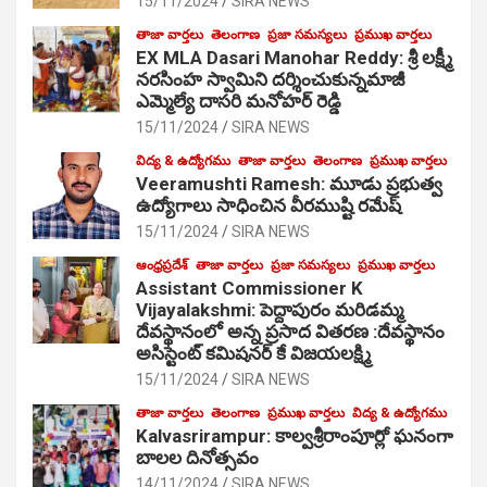
15/11/2024
SIRA NEWS
తాజా వార్తలు
తెలంగాణ
ప్రజా సమస్యలు
ప్రముఖ వార్తలు
EX MLA Dasari Manohar Reddy: శ్రీ లక్ష్మీ
నరసింహ స్వామిని దర్శించుకున్నమాజీ
ఎమ్మెల్యే దాసరి మనోహర్ రెడ్డి
15/11/2024
SIRA NEWS
విద్య & ఉద్యోగము
తాజా వార్తలు
తెలంగాణ
ప్రముఖ వార్తలు
Veeramushti Ramesh: మూడు ప్రభుత్వ
ఉద్యోగాలు సాధించిన వీరముష్టి రమేష్
15/11/2024
SIRA NEWS
ఆంధ్రప్రదేశ్
తాజా వార్తలు
ప్రజా సమస్యలు
ప్రముఖ వార్తలు
Assistant Commissioner K
Vijayalakshmi: పెద్దాపురం మరిడమ్మ
దేవస్థానంలో అన్న ప్రసాద వితరణ :దేవస్థానం
అసిస్టెంట్ కమిషనర్ కే విజయలక్ష్మి
15/11/2024
SIRA NEWS
తాజా వార్తలు
తెలంగాణ
ప్రముఖ వార్తలు
విద్య & ఉద్యోగము
Kalvasrirampur: కాల్వశ్రీరాంపూర్లో ఘనంగా
బాలల దినోత్సవం
14/11/2024
SIRA NEWS