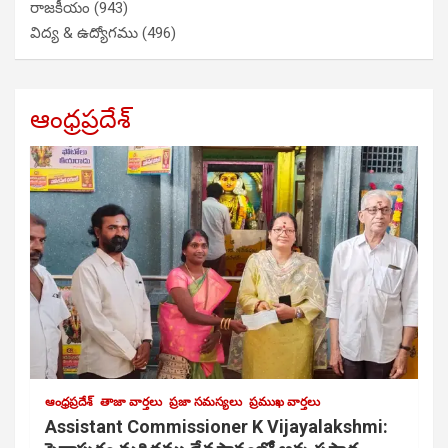
రాజకీయం
(943)
విద్య & ఉద్యోగము
(496)
ఆంధ్రప్రదేశ్
ఆంధ్రప్రదేశ్
తాజా వార్తలు
ప్రజా సమస్యలు
ప్రముఖ వార్తలు
Assistant Commissioner K Vijayalakshmi: