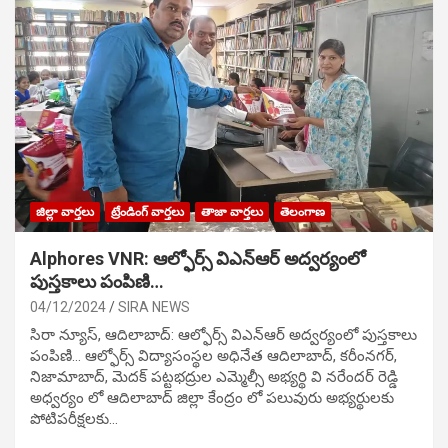
జిల్లా వార్తలు
ట్రేండింగ్ వార్తలు
తాజా వార్తలు
తెలంగాణ
Alphores VNR: ఆల్ఫోర్స్ విఎన్ఆర్ అద్వర్యంలో
పుస్తకాలు పంపిణి…
04/12/2024
SIRA NEWS
సిరా న్యూస్, ఆదిలాబాద్: ఆల్ఫోర్స్ విఎన్ఆర్ అద్వర్యంలో పుస్తకాలు
పంపిణి… ఆల్ఫోర్స్ విద్యాసంస్థల అధినేత ఆదిలాబాద్, కరీంనగర్,
నిజామాబాద్, మెదక్ పట్టభద్రుల ఎమ్మెల్సీ అభ్యర్థి వి నరేందర్ రెడ్డి
అధ్వర్యం లో ఆదిలాబాద్ జిల్లా కేంద్రం లో పలువురు అభ్యర్థులకు
పోటిప‌రీక్ష‌ల‌కు…