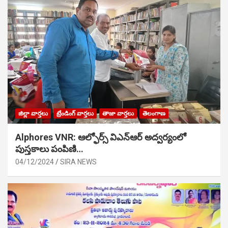
జిల్లా వార్తలు
ట్రేండింగ్ వార్తలు
తాజా వార్తలు
తెలంగాణ
Alphores VNR: ఆల్ఫోర్స్ విఎన్ఆర్ అద్వర్యంలో
పుస్తకాలు పంపిణి…
04/12/2024
SIRA NEWS