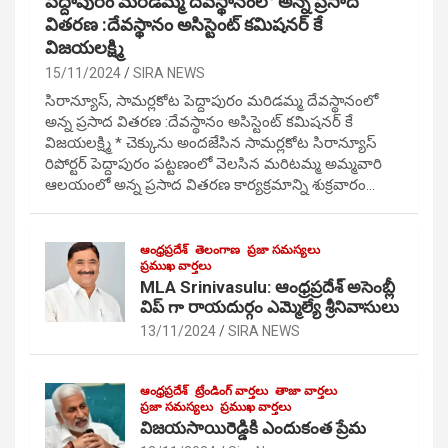
పెద్దాపురం మరిడమ్మ దేవస్థానంలో అన్న ప్రసాద
వితరణ :దేవస్థానం అసిస్టెంట్ కమిషనర్ కే
విజయలక్ష్మి
15/11/2024
SIRA NEWS
సిరాన్యూస్, సామర్లకోట పెద్దాపురం మరిడమ్మ దేవస్థానంలో
అన్న ప్రసాద వితరణ :దేవస్థానం అసిస్టెంట్ కమిషనర్ కే
విజయలక్ష్మి * చెక్కును అందజేసిన సామర్లకోట సిరాన్యూస్
రిపోర్టర్ పెద్దాపురం పట్టణంలో వెలసిన మరిటమ్మ అమ్మవారి
ఆలయంలో అన్న ప్రసాద వితరణ కార్యక్రమాన్ని శుక్రవారం…
ఆంధ్రప్రదేశ్
తెలంగాణ
ప్రజా సమస్యలు
ప్రముఖ వార్తలు
MLA Srinivasulu: ఆంధ్రప్రదేశ్ అసెంబ్లీ
విప్ గా రాయదుర్గం ఎమ్మెల్యే శ్రీనివాసులు
13/11/2024
SIRA NEWS
ఆంధ్రప్రదేశ్
ట్రేండింగ్ వార్తలు
తాజా వార్తలు
ప్రజా సమస్యలు
ప్రముఖ వార్తలు
విజయసాయిరెడ్డికి ఎందుకంత ప్రేమ