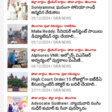
జిల్లా వార్తలు
ట్రేండింగ్ వార్తలు
తాజా వార్తలు
తెలంగాణ
Soniyamma: ఘ‌నంగా సోనియా గాంధీ
జ‌న్మ‌దిన వేడుక‌లు
09/12/2024
SIRA NEWS
తెలంగాణ
ప్రజా సమస్యలు
రాజకీయం
Malla Reddy: సీనియర్ అసిస్టెంట్ సాయిలు
డిప్యూటేషన్ రద్దు చేయాలి…
09/12/2024
SIRA NEWS
జిల్లా వార్తలు
ట్రేండింగ్ వార్తలు
తాజా వార్తలు
తెలంగాణ
Alphores VNR: ఆల్ఫోర్స్ విఎన్ఆర్
అద్వర్యంలో పుస్తకాలు పంపిణి…
04/12/2024
SIRA NEWS
తాజా వార్తలు
తెలంగాణ
ప్రజా సమస్యలు
High Court Order:15 రోజుల్లోగా ఐటీడీఏ
కేసులన్నింటినీ కలెక్టర్ కు బదిలీ చేయాలి…
27/11/2024
SIRA NEWS
తాజా వార్తలు
జిల్లా వార్తలు
తెలంగాణ
Advocate Sudheer: న్యాయవాది సంగెం
సుధీర్ కుమార్ కు సేవా పురస్కారం