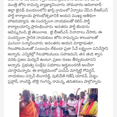
మంత్రి జోగు రామన్న వ్యాఖ్యానించారు. సోమవారం ఆదిలాబాద్‌
జిల్లా జైనథ్‌ మండలంలోని ఖాప్రి గ్రామంలో ఏర్పాటు చేసిన బీఆర్‌ఎస్‌
పార్టీ కార్యాలయ ప్రారంభోత్సవానికి అయన ముఖ్య అతిథిగా
హాజరయ్యారు. ఈ సందర్భంగా నాయకులతో కలిసి పార్టీ
కార్యాలయాన్ని ప్రారంభించారు. అనతరం పార్టీ జెండాను
ఆవిష్కరించి, జై తెలంగాణ… జై బీఆర్‌ఎస్‌ నినాదాలు చేసారు. ఈ
సందర్భంగా స్థానిక నాయకులు జోగు రామన్నను శాలువాలతో
ఘనంగా సన్మానించారు. అనంతరం ఆయన మాట్లాడుతూ…
గెలుపోటములతో సంబంధం లేకుండా ప్రజా సేవే లక్ష్యంగా పనిచేస్తాని
అన్నారు. ఎన్నికల్లో గెలుపోటములు సహజమని, తన తుది శ్వాస
వరకు ప్రజల మద్యనే ఉంటూ, ప్రజల రుణం తీర్చుకుంటానని
అన్నారు. ప్రభుత్వ సంక్షేమ పథకాలు అర్హులందరికి అందేలా
చూస్తామన్నారు. ఈ కార్యక్రమంలో ఎంపీపీ మార్శెట్టి గోవర్ధన్,
నాయకులు సర్సన్‌ లింగారెడ్డి, పులివేణి గణేష్‌ యాదవ్, మెట్టు
ప్రహ్లాద్, రాంరెడ్డి, బొల్లి గంగన్న, రామన్న, తదితరులు పాల్గొన్నారు.