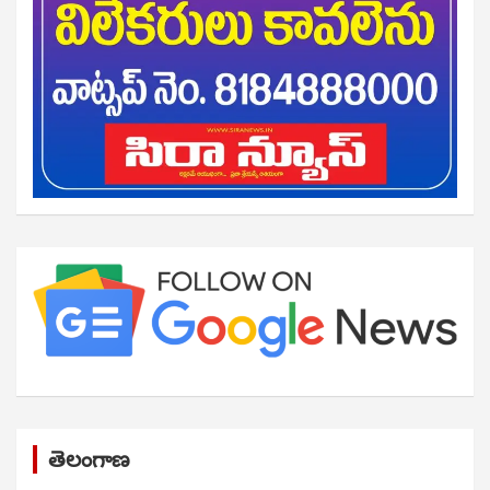
తెలంగాణ