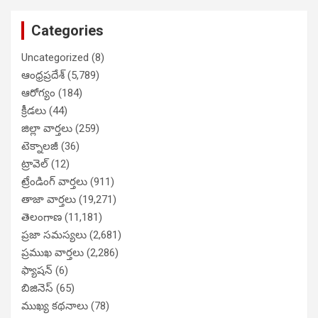
Categories
Uncategorized
(8)
ఆంధ్రప్రదేశ్
(5,789)
ఆరోగ్యం
(184)
క్రీడలు
(44)
జిల్లా వార్తలు
(259)
టెక్నాలజీ
(36)
ట్రావెల్
(12)
ట్రేండింగ్ వార్తలు
(911)
తాజా వార్తలు
(19,271)
తెలంగాణ
(11,181)
ప్రజా సమస్యలు
(2,681)
ప్రముఖ వార్తలు
(2,286)
ఫ్యాషన్
(6)
బిజినెస్
(65)
ముఖ్య కథనాలు
(78)