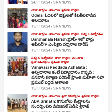
24/11/2024
SIRA NEWS
తాజా వార్తలు
తెలంగాణ
ప్రముఖ వార్తలు
Odela: ఓదెల‌లో భక్తులతో కిటకిటలాడిన
ఆల‌యాలు
15/11/2024
SIRA NEWS
తాజా వార్తలు
తెలంగాణ
ప్రముఖ వార్తలు
విద్య & ఉద్యోగము
Darshanala Harish:గ్రూప్-4లో వార్డు
ఆఫీసర్‌గా ఎంపికైన దర్శనాల హరీష్
15/11/2024
SIRA NEWS
విద్య & ఉద్యోగము
తాజా వార్తలు
తెలంగాణ
ప్రజా సమస్యలు
ప్రముఖ వార్తలు
Vanavasi Peddada Ashalata :
అన్నిదానాల కంటే విద్యాధానం గొప్పది :
వనవాసి కళ్యాణ పరిషత్ ప్రాంత మహిళా సహ
ప్రముఖ్ పెద్దడ ఆశాలత
15/11/2024
SIRA NEWS
తాజా వార్తలు
తెలంగాణ
ప్రజా సమస్యలు
ప్రముఖ వార్తలు
ADA Srinath: కొనుగోలు కేంద్రాల‌ను
సంద‌ర్శించిన డివిజనల్ ఏడీఏ శ్రీనాథ్