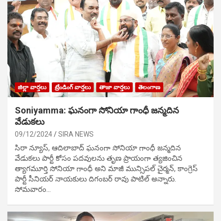
జిల్లా వార్తలు
ట్రేండింగ్ వార్తలు
తాజా వార్తలు
తెలంగాణ
Soniyamma: ఘ‌నంగా సోనియా గాంధీ జ‌న్మ‌దిన
వేడుక‌లు
09/12/2024
SIRA NEWS
సిరా న్యూస్, ఆదిలాబాద్ ఘ‌నంగా సోనియా గాంధీ జ‌న్మ‌దిన
వేడుక‌లు పార్టీ కోసం ప‌ద‌వుల‌ను తృణ ప్రాయంగా త్య‌జించిన
త్యాగమూర్తి సోనియా గాంధీ అని మాజీ మున్సిప‌ల్ చైర్మ‌న్, కాంగ్రెస్
పార్టీ సీనియ‌ర్ నాయ‌కులు దిగంబ‌ర్ రావు పాటిల్ అన్నారు.
సోమవారం…