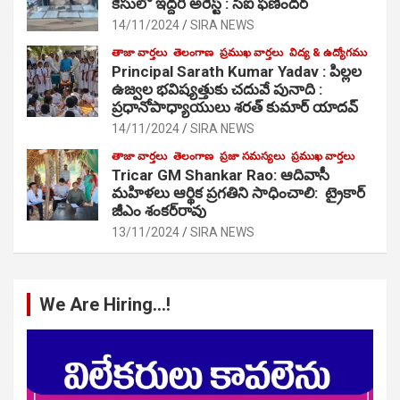
కేసులో ఇద్దరి అరెస్ట్ : సీఐ ఫణిందర్
14/11/2024
SIRA NEWS
తాజా వార్తలు
తెలంగాణ
ప్రముఖ వార్తలు
విద్య & ఉద్యోగము
Principal Sarath Kumar Yadav : పిల్లల
ఉజ్వల భవిష్యత్తుకు చదువే పునాది :
ప్రధానోపాధ్యాయులు శరత్ కుమార్ యాదవ్
14/11/2024
SIRA NEWS
తాజా వార్తలు
తెలంగాణ
ప్రజా సమస్యలు
ప్రముఖ వార్తలు
Tricar GM Shankar Rao: ఆదివాసీ
మహిళలు ఆర్థిక ప్రగతిని సాధించాలి: ట్రైకార్
జీఎం శంకర్‌రావు
13/11/2024
SIRA NEWS
We Are Hiring…!