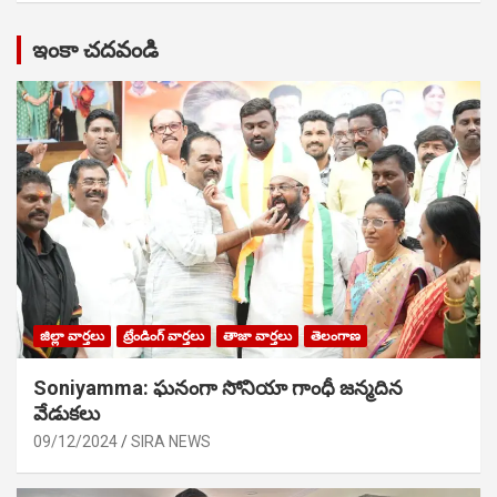
ఇంకా చదవండి
జిల్లా వార్తలు
ట్రేండింగ్ వార్తలు
తాజా వార్తలు
తెలంగాణ
Soniyamma: ఘ‌నంగా సోనియా గాంధీ జ‌న్మ‌దిన
వేడుక‌లు
09/12/2024
SIRA NEWS