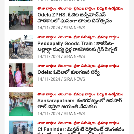
తాజా వార్తలు
తెలంగాణ
ప్రముఖ వార్తలు
విద్య & ఉద్యోగము
Odela ZPHS: ఓదెల జ‌డ్పీహెచ్ఎస్
పాఠ‌శాల‌లో ఘనంగా బాలల దినోత్సవం
14/11/2024
SIRA NEWS
తాజా వార్తలు
తెలంగాణ
ప్రజా సమస్యలు
ప్రముఖ వార్తలు
Peddapally Goods Train : కాజీపేట-
బల్లార్షా మధ్య రైళ్ల రాకపోకలకు గ్రీన్ సిగ్నల్
14/11/2024
SIRA NEWS
తాజా వార్తలు
తెలంగాణ
ప్రజా సమస్యలు
ప్రముఖ వార్తలు
Odela: ఓదెలలో కులగణన సర్వే
14/11/2024
SIRA NEWS
తాజా వార్తలు
తెలంగాణ
ప్రముఖ వార్తలు
విద్య & ఉద్యోగము
Sankarapatnam: శంకరపట్నంలో జవహర్
లాల్ నెహ్రూ జయంతి వేడుకలు
14/11/2024
SIRA NEWS
తాజా వార్తలు
తెలంగాణ
ప్రజా సమస్యలు
ప్రముఖ వార్తలు
CI Faninder: మిస్టర్ టి రెస్టారెంట్ దొంగతనం