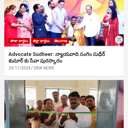
తాజా వార్తలు
జిల్లా వార్తలు
తెలంగాణ
Advocate Sudheer: న్యాయవాది సంగెం సుధీర్
కుమార్ కు సేవా పురస్కారం
24/11/2024
SIRA NEWS